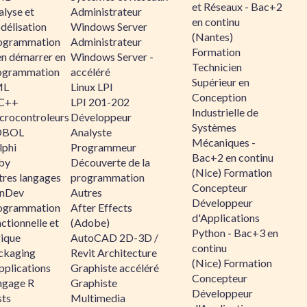
et Réseaux - Bac+2
alyse et
Administrateur
en continu
délisation
Windows Server
(Nantes)
ogrammation
Administrateur
Formation
en démarrer en
Windows Server -
Technicien
ogrammation
accéléré
Supérieur en
ML
Linux LPI
Conception
C++
LPI 201-202
Industrielle de
crocontroleurs
Développeur
Systèmes
OBOL
Analyste
Mécaniques -
lphi
Programmeur
Bac+2 en continu
by
Découverte de la
(Nice) Formation
tres langages
programmation
Concepteur
nDev
Autres
Développeur
ogrammation
After Effects
d'Applications
ctionnelle et
(Adobe)
Python - Bac+3 en
gique
AutoCAD 2D-3D /
continu
ckaging
Revit Architecture
(Nice) Formation
pplications
Graphiste accéléré
Concepteur
ngage R
Graphiste
Développeur
sts
Multimedia