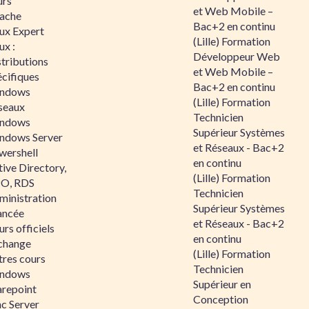
urs
et Web Mobile –
ache
Bac+2 en continu
nux Expert
(Lille) Formation
ux :
Développeur Web
tributions
et Web Mobile –
écifiques
Bac+2 en continu
ndows
(Lille) Formation
seaux
Technicien
ndows
Supérieur Systèmes
ndows Server
et Réseaux - Bac+2
wershell
en continu
ive Directory,
(Lille) Formation
O, RDS
Technicien
ministration
Supérieur Systèmes
ancée
et Réseaux - Bac+2
rs officiels
en continu
change
(Lille) Formation
tres cours
Technicien
ndows
Supérieur en
arepoint
Conception
nc Server