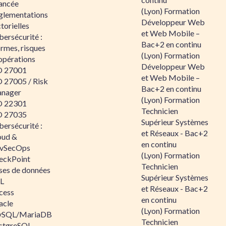
ancée
(Lyon) Formation
glementations
Développeur Web
torielles
et Web Mobile –
ersécurité :
Bac+2 en continu
rmes, risques
(Lyon) Formation
opérations
Développeur Web
O 27001
et Web Mobile –
O 27005 / Risk
Bac+2 en continu
nager
(Lyon) Formation
O 22301
Technicien
O 27035
Supérieur Systèmes
ersécurité :
et Réseaux - Bac+2
oud &
en continu
vSecOps
(Lyon) Formation
eckPoint
Technicien
ses de données
Supérieur Systèmes
L
et Réseaux - Bac+2
cess
en continu
acle
(Lyon) Formation
SQL/MariaDB
Technicien
stgreSQL