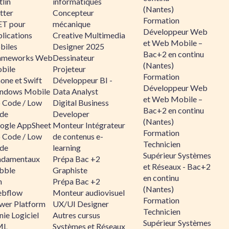
lin
informatiques
(Nantes)
tter
Concepteur
Formation
ET pour
mécanique
Développeur Web
lications
Creative Multimedia
et Web Mobile –
biles
Designer 2025
Bac+2 en continu
ameworks Web
Dessinateur
(Nantes)
bile
Projeteur
Formation
one et Swift
Développeur BI -
Développeur Web
ndows Mobile
Data Analyst
et Web Mobile –
 Code / Low
Digital Business
Bac+2 en continu
de
Developer
(Nantes)
ogle AppSheet
Monteur Intégrateur
Formation
 Code / Low
de contenus e-
Technicien
de
learning
Supérieur Systèmes
ndamentaux
Prépa Bac +2
et Réseaux - Bac+2
bble
Graphiste
en continu
n
Prépa Bac +2
(Nantes)
bflow
Monteur audiovisuel
Formation
wer Platform
UX/UI Designer
Technicien
ie Logiciel
Autres cursus
Supérieur Systèmes
ML
Systèmes et Réseaux