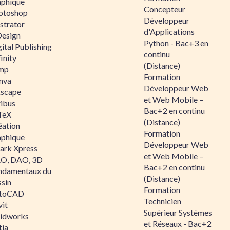
aphique
Concepteur
otoshop
Développeur
ustrator
d'Applications
Design
Python - Bac+3 en
ital Publishing
continu
inity
(Distance)
mp
Formation
nva
Développeur Web
kscape
et Web Mobile –
ribus
Bac+2 en continu
TeX
(Distance)
éation
Formation
aphique
Développeur Web
ark Xpress
et Web Mobile –
O, DAO, 3D
Bac+2 en continu
ndamentaux du
(Distance)
ssin
Formation
toCAD
Technicien
vit
Supérieur Systèmes
lidworks
et Réseaux - Bac+2
tia