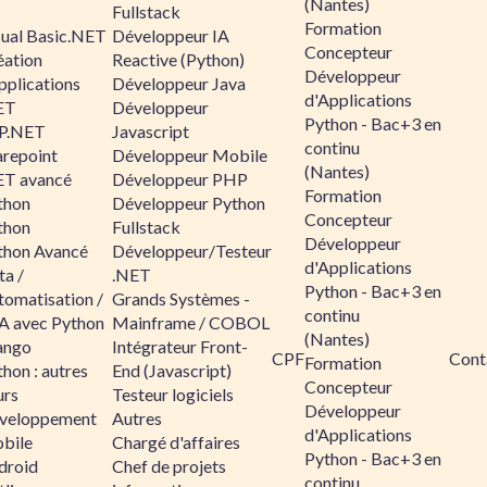
(Nantes)
Fullstack
Formation
sual Basic.NET
Développeur IA
Concepteur
éation
Reactive (Python)
Développeur
pplications
Développeur Java
d'Applications
ET
Développeur
Python - Bac+3 en
P.NET
Javascript
continu
arepoint
Développeur Mobile
(Nantes)
ET avancé
Développeur PHP
Formation
thon
Développeur Python
Concepteur
thon
Fullstack
Développeur
thon Avancé
Développeur/Testeur
d'Applications
ta /
.NET
Python - Bac+3 en
tomatisation /
Grands Systèmes -
continu
A avec Python
Mainframe / COBOL
(Nantes)
ango
Intégrateur Front-
CPF
Cont
Formation
hon : autres
End (Javascript)
Concepteur
urs
Testeur logiciels
Développeur
veloppement
Autres
d'Applications
bile
Chargé d'affaires
Python - Bac+3 en
droid
Chef de projets
continu