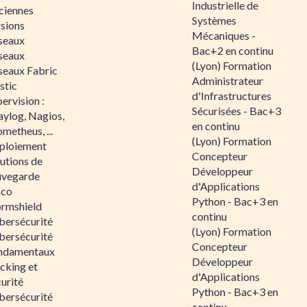
Industrielle de
ciennes
Systèmes
rsions
Mécaniques -
seaux
Bac+2 en continu
seaux
(Lyon) Formation
seaux Fabric
Administrateur
stic
d'Infrastructures
ervision :
Sécurisées - Bac+3
aylog, Nagios,
en continu
metheus, ...
(Lyon) Formation
ploiement
Concepteur
utions de
Développeur
uvegarde
d'Applications
sco
Python - Bac+3 en
ormshield
continu
bersécurité
(Lyon) Formation
bersécurité
Concepteur
ndamentaux
Développeur
cking et
d'Applications
urité
Python - Bac+3 en
bersécurité
continu