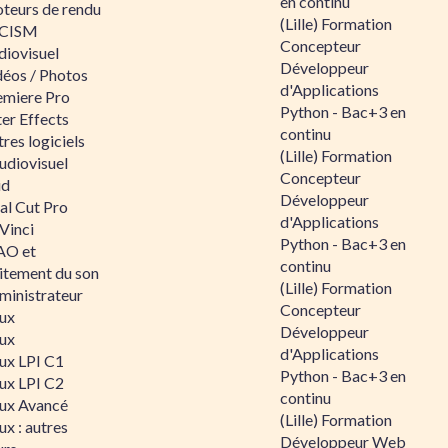
en continu
teurs de rendu
(Lille) Formation
CISM
Concepteur
diovisuel
Développeur
déos / Photos
d'Applications
emiere Pro
Python - Bac+3 en
er Effects
continu
res logiciels
(Lille) Formation
udiovisuel
Concepteur
id
Développeur
al Cut Pro
d'Applications
Vinci
Python - Bac+3 en
O et
continu
aitement du son
(Lille) Formation
ministrateur
Concepteur
nux
Développeur
nux
d'Applications
nux LPI C1
Python - Bac+3 en
nux LPI C2
continu
nux Avancé
(Lille) Formation
ux : autres
Développeur Web