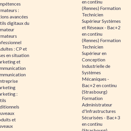
en continu
mpétences
(Rennes) Formation
rmateurs :
Technicien
tions avancées
Supérieur Systèmes
ils digitaux du
et Réseaux - Bac+2
rmateur
en continu
rmateurs
(Rennes) Formation
ofessionnel
Technicien
dultes : CP et
Supérieur en
es en situation
Conception
rketing et
Industrielle de
mmunication
Systèmes
mmunication
Mécaniques -
ntreprise
Bac+2 en continu
rketing
(Strasbourg)
rketing :
Formation
ils
Administrateur
ditionnels
d'Infrastructures
uveaux
Sécurisées - Bac+3
duits et
en continu
uveaux
(Strasbourg)