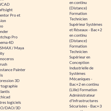
en continu
WCAD
(Distance)
aftsight
Formation
entor Pro et
Technicien
sion
Supérieur Systèmes
eo
et Réseaux - Bac+2
ender
en continu
etchup Pro
(Distance)
nema 4D
Formation
SMAX / Maya
Technicien
ity
Supérieur en
inoceros
Conception
rush
Industrielle de
bstance Painter
Systèmes
is
Mécaniques -
pression 3D
Bac+2 en continu
rtographie
(Lille) Formation
lantis
Administrateur
chicad
d'Infrastructures
res logiciels
Sécurisées - Bac+3
O/DAO/3D