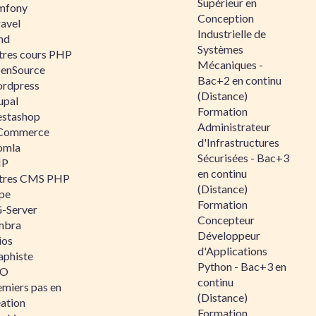
Supérieur en
mfony
Conception
ravel
Industrielle de
nd
Systèmes
tres cours PHP
Mécaniques -
enSource
Bac+2 en continu
rdpress
(Distance)
upal
Formation
estashop
Administrateur
Commerce
d'Infrastructures
omla
Sécurisées - Bac+3
IP
en continu
tres CMS PHP
(Distance)
pe
Formation
-Server
Concepteur
mbra
Développeur
ios
d'Applications
aphiste
Python - Bac+3 en
AO
continu
emiers pas en
(Distance)
éation
Formation