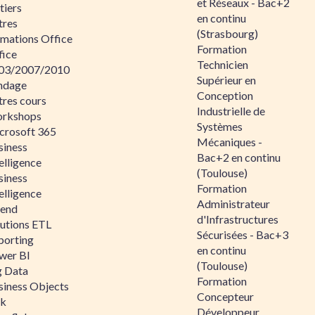
et Réseaux - Bac+2
tiers
en continu
tres
(Strasbourg)
rmations Office
Formation
fice
Technicien
03/2007/2010
Supérieur en
ndage
Conception
tres cours
Industrielle de
rkshops
Systèmes
crosoft 365
Mécaniques -
siness
Bac+2 en continu
elligence
(Toulouse)
siness
Formation
elligence
Administrateur
lend
d'Infrastructures
lutions ETL
Sécurisées - Bac+3
porting
en continu
wer BI
(Toulouse)
g Data
Formation
siness Objects
Concepteur
ik
Développeur