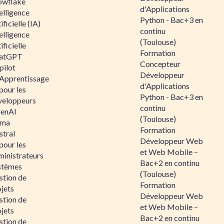
owflake
d'Applications
elligence
Python - Bac+3 en
ificielle (IA)
continu
elligence
(Toulouse)
ificielle
Formation
atGPT
Concepteur
pilot
Développeur
 Apprentissage
d'Applications
pour les
Python - Bac+3 en
veloppeurs
continu
enAI
(Toulouse)
ama
Formation
stral
Développeur Web
pour les
et Web Mobile –
ministrateurs
Bac+2 en continu
stèmes
(Toulouse)
stion de
Formation
jets
Développeur Web
stion de
et Web Mobile –
jets
Bac+2 en continu
stion de