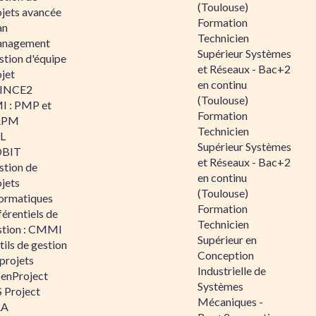
(Toulouse)
ojets avancée
Formation
an
Technicien
nagement
Supérieur Systèmes
stion d'équipe
et Réseaux - Bac+2
jet
en continu
INCE2
(Toulouse)
I : PMP et
Formation
APM
Technicien
IL
Supérieur Systèmes
BIT
et Réseaux - Bac+2
stion de
en continu
jets
(Toulouse)
formatiques
Formation
érentiels de
Technicien
stion : CMMI
Supérieur en
ils de gestion
Conception
projets
Industrielle de
enProject
Systèmes
 Project
Mécaniques -
RA