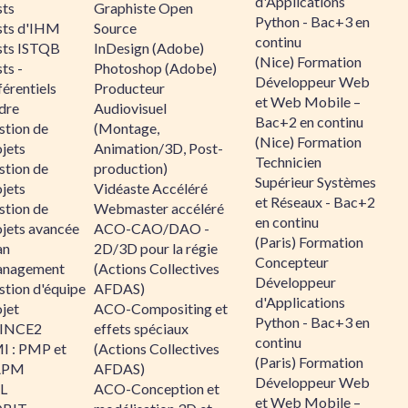
d'Applications
sts
Graphiste Open
Python - Bac+3 en
sts d'IHM
Source
continu
sts ISTQB
InDesign (Adobe)
(Nice) Formation
ts -
Photoshop (Adobe)
Développeur Web
érentiels
Producteur
et Web Mobile –
dre
Audiovisuel
Bac+2 en continu
stion de
(Montage,
(Nice) Formation
jets
Animation/3D, Post-
Technicien
stion de
production)
Supérieur Systèmes
jets
Vidéaste Accéléré
et Réseaux - Bac+2
stion de
Webmaster accéléré
en continu
ojets avancée
ACO-CAO/DAO -
(Paris) Formation
an
2D/3D pour la régie
Concepteur
nagement
(Actions Collectives
Développeur
stion d'équipe
AFDAS)
d'Applications
jet
ACO-Compositing et
Python - Bac+3 en
INCE2
effets spéciaux
continu
I : PMP et
(Actions Collectives
(Paris) Formation
APM
AFDAS)
Développeur Web
IL
ACO-Conception et
et Web Mobile –