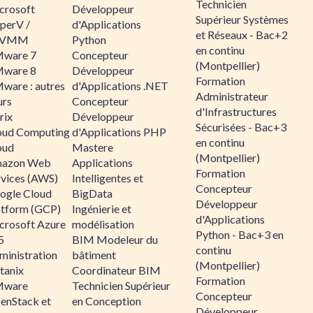
Technicien
crosoft
Développeur
Supérieur Systèmes
perV /
d'Applications
et Réseaux - Bac+2
CVMM
Python
en continu
ware 7
Concepteur
(Montpellier)
ware 8
Développeur
Formation
ware : autres
d'Applications .NET
Administrateur
urs
Concepteur
d'Infrastructures
rix
Développeur
Sécurisées - Bac+3
oud Computing
d'Applications PHP
en continu
oud
Mastere
(Montpellier)
azon Web
Applications
Formation
rvices (AWS)
Intelligentes et
Concepteur
ogle Cloud
BigData
Développeur
atform (GCP)
Ingénierie et
d'Applications
crosoft Azure
modélisation
Python - Bac+3 en
5
BIM Modeleur du
continu
ministration
bâtiment
(Montpellier)
tanix
Coordinateur BIM
Formation
ware
Technicien Supérieur
Concepteur
enStack et
en Conception
Développeur