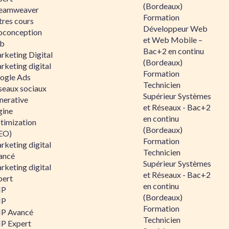
(Bordeaux)
eamweaver
Formation
tres cours
Développeur Web
oconception
et Web Mobile –
b
Bac+2 en continu
rketing Digital
(Bordeaux)
rketing digital
Formation
ogle Ads
Technicien
seaux sociaux
Supérieur Systèmes
nerative
et Réseaux - Bac+2
gine
en continu
timization
(Bordeaux)
EO)
Formation
rketing digital
Technicien
ancé
Supérieur Systèmes
rketing digital
et Réseaux - Bac+2
pert
en continu
HP
(Bordeaux)
HP
Formation
P Avancé
Technicien
P Expert