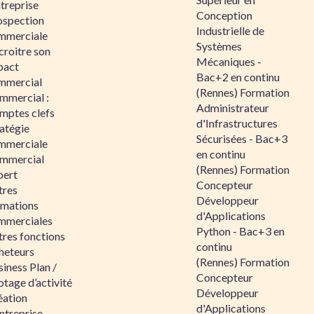
ntreprise
Conception
ospection
Industrielle de
mmerciale
Systèmes
croitre son
Mécaniques -
pact
Bac+2 en continu
mmercial
(Rennes) Formation
mmercial :
Administrateur
mptes clefs
d'Infrastructures
atégie
Sécurisées - Bac+3
mmerciale
en continu
mmercial
(Rennes) Formation
pert
Concepteur
tres
Développeur
rmations
d'Applications
mmerciales
Python - Bac+3 en
tres fonctions
continu
heteurs
(Rennes) Formation
iness Plan /
Concepteur
otage d’activité
Développeur
éation
d'Applications
ntreprise