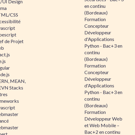
/UI Design
en continu
gma
(Bordeaux)
ML/CSS
Formation
essibilité
Concepteur
vascript
Développeur
pescript
d'Applications
ef de Projet
Python - Bac+3 en
eb
continu
ct.js
(Bordeaux)
.js
Formation
gular
Concepteur
de.js
Développeur
RN, MEAN,
d'Applications
VN Stacks
Python - Bac+3 en
tres
continu
ameworks
(Bordeaux)
vascript
Formation
bmaster
Développeur Web
ancé
et Web Mobile –
bmaster
Bac+2 en continu
pert