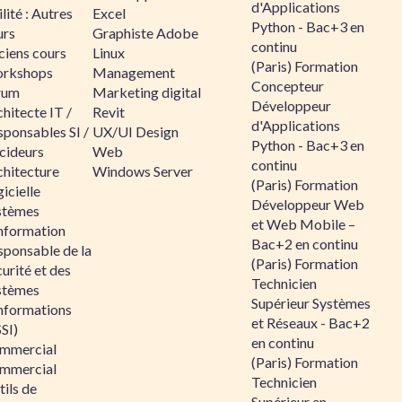
d'Applications
lité : Autres
Excel
Python - Bac+3 en
urs
Graphiste Adobe
continu
ciens cours
Linux
(Paris) Formation
rkshops
Management
Concepteur
rum
Marketing digital
Développeur
hitecte IT /
Revit
d'Applications
sponsables SI /
UX/UI Design
Python - Bac+3 en
cideurs
Web
continu
chitecture
Windows Server
(Paris) Formation
icielle
Développeur Web
stèmes
et Web Mobile –
information
Bac+2 en continu
sponsable de la
(Paris) Formation
urité et des
Technicien
stèmes
Supérieur Systèmes
informations
et Réseaux - Bac+2
SI)
en continu
mmercial
(Paris) Formation
mmercial
Technicien
ils de
Supérieur en