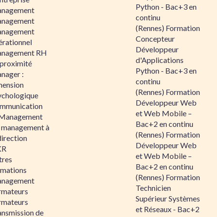
Python - Bac+3 en
nagement
continu
nagement
(Rennes) Formation
nagement
Concepteur
érationnel
Développeur
nagement RH
d'Applications
 proximité
Python - Bac+3 en
nager :
continu
mension
(Rennes) Formation
ychologique
Développeur Web
mmunication
et Web Mobile –
 Management
Bac+2 en continu
 management à
(Rennes) Formation
direction
Développeur Web
KR
et Web Mobile –
tres
Bac+2 en continu
rmations
(Rennes) Formation
nagement
Technicien
rmateurs
Supérieur Systèmes
rmateurs
et Réseaux - Bac+2
ansmission de