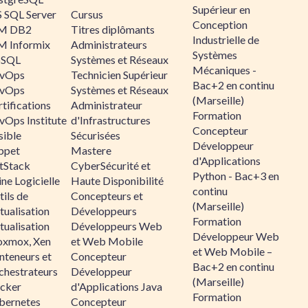
Supérieur en
 SQL Server
Cursus
Conception
M DB2
Titres diplômants
Industrielle de
M Informix
Administrateurs
Systèmes
SQL
Systèmes et Réseaux
Mécaniques -
vOps
Technicien Supérieur
Bac+2 en continu
vOps
Systèmes et Réseaux
(Marseille)
tifications
Administrateur
Formation
vOps Institute
d'Infrastructures
Concepteur
sible
Sécurisées
Développeur
ppet
Mastere
d'Applications
ltStack
CyberSécurité et
Python - Bac+3 en
ne Logicielle
Haute Disponibilité
continu
ils de
Concepteurs et
(Marseille)
tualisation
Développeurs
Formation
tualisation
Développeurs Web
Développeur Web
oxmox, Xen
et Web Mobile
et Web Mobile –
nteneurs et
Concepteur
Bac+2 en continu
chestrateurs
Développeur
(Marseille)
cker
d'Applications Java
Formation
bernetes
Concepteur