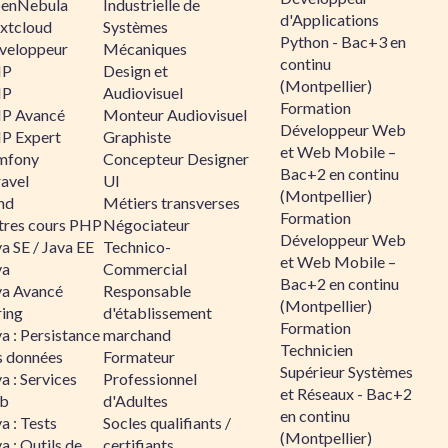
enNebula
Industrielle de
d'Applications
xtcloud
Systèmes
Python - Bac+3 en
veloppeur
Mécaniques
continu
HP
Design et
(Montpellier)
HP
Audiovisuel
Formation
P Avancé
Monteur Audiovisuel
Développeur Web
P Expert
Graphiste
et Web Mobile –
mfony
Concepteur Designer
Bac+2 en continu
ravel
UI
(Montpellier)
nd
Métiers transverses
Formation
tres cours PHP
Négociateur
Développeur Web
a SE / Java EE
Technico-
et Web Mobile –
va
Commercial
Bac+2 en continu
va Avancé
Responsable
(Montpellier)
ring
d'établissement
Formation
a : Persistance
marchand
Technicien
s données
Formateur
Supérieur Systèmes
a : Services
Professionnel
et Réseaux - Bac+2
b
d'Adultes
en continu
a : Tests
Socles qualifiants /
(Montpellier)
a : Outils de
certifiants