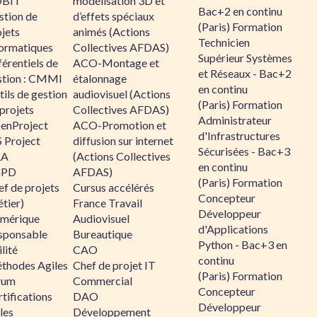
BIT
modélisation 3D et
Bac+2 en continu
stion de
d’effets spéciaux
(Paris) Formation
jets
animés (Actions
Technicien
formatiques
Collectives AFDAS)
Supérieur Systèmes
érentiels de
ACO-Montage et
et Réseaux - Bac+2
stion : CMMI
étalonnage
en continu
ils de gestion
audiovisuel (Actions
(Paris) Formation
projets
Collectives AFDAS)
Administrateur
enProject
ACO-Promotion et
d'Infrastructures
 Project
diffusion sur internet
Sécurisées - Bac+3
RA
(Actions Collectives
en continu
GPD
AFDAS)
(Paris) Formation
f de projets
Cursus accélérés
Concepteur
tier)
France Travail
Développeur
mérique
Audiovisuel
d'Applications
sponsable
Bureautique
Python - Bac+3 en
lité
CAO
continu
thodes Agiles
Chef de projet IT
(Paris) Formation
rum
Commercial
Concepteur
tifications
DAO
Développeur
les
Développement