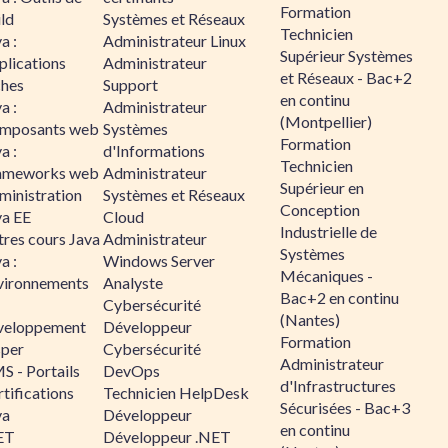
Formation
ld
Systèmes et Réseaux
Technicien
a :
Administrateur Linux
Supérieur Systèmes
plications
Administrateur
et Réseaux - Bac+2
ches
Support
en continu
a :
Administrateur
(Montpellier)
mposants web
Systèmes
Formation
a :
d'Informations
Technicien
ameworks web
Administrateur
Supérieur en
ministration
Systèmes et Réseaux
Conception
va EE
Cloud
Industrielle de
tres cours Java
Administrateur
Systèmes
a :
Windows Server
Mécaniques -
vironnements
Analyste
Bac+2 en continu
Cybersécurité
(Nantes)
veloppement
Développeur
Formation
sper
Cybersécurité
Administrateur
S - Portails
DevOps
d'Infrastructures
tifications
Technicien HelpDesk
Sécurisées - Bac+3
va
Développeur
en continu
ET
Développeur .NET