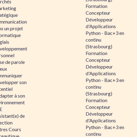
rchés
Formation
rketing
Concepteur
ratégique
Développeur
mmunication
d'Applications
s un projet
Python - Bac+3 en
formatique
continu
glais
(Strasbourg)
veloppement
Formation
rsonnel
Concepteur
se de parole
Développeur
eux
d'Applications
mmuniquer
Python - Bac+3 en
velopper son
continu
entiel
(Strasbourg)
dapter à son
Formation
vironnement
Concepteur
E
Développeur
istant(e) de
d'Applications
ection
Python - Bac+3 en
tres Cours
continu
reautique