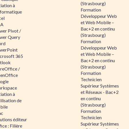
(Strasbourg)
tiation à
Formation
nformatique
Développeur Web
cel
et Web Mobile –
BA
Bac+2 en continu
wer Pivot /
(Strasbourg)
wer Query
Formation
rd
Développeur Web
werPoint
et Web Mobile –
crosoft 365
Bac+2 en continu
tlook
(Strasbourg)
reOffice /
Formation
enOffice
Technicien
ogle
Supérieur Systèmes
rkspace
et Réseaux - Bac+2
tiation à
en continu
tilisation de
(Strasbourg)
bile
Formation
ac
Technicien
utions éditeur
Supérieur Systèmes
ice : Filière