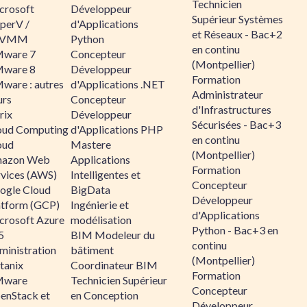
Technicien
crosoft
Développeur
Supérieur Systèmes
perV /
d'Applications
et Réseaux - Bac+2
CVMM
Python
en continu
ware 7
Concepteur
(Montpellier)
ware 8
Développeur
Formation
ware : autres
d'Applications .NET
Administrateur
urs
Concepteur
d'Infrastructures
rix
Développeur
Sécurisées - Bac+3
oud Computing
d'Applications PHP
en continu
oud
Mastere
(Montpellier)
azon Web
Applications
Formation
rvices (AWS)
Intelligentes et
Concepteur
ogle Cloud
BigData
Développeur
atform (GCP)
Ingénierie et
d'Applications
crosoft Azure
modélisation
Python - Bac+3 en
5
BIM Modeleur du
continu
ministration
bâtiment
(Montpellier)
tanix
Coordinateur BIM
Formation
ware
Technicien Supérieur
Concepteur
enStack et
en Conception
Développeur