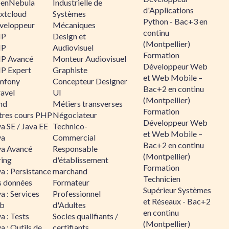
enNebula
Industrielle de
d'Applications
xtcloud
Systèmes
Python - Bac+3 en
veloppeur
Mécaniques
continu
HP
Design et
(Montpellier)
HP
Audiovisuel
Formation
P Avancé
Monteur Audiovisuel
Développeur Web
P Expert
Graphiste
et Web Mobile –
mfony
Concepteur Designer
Bac+2 en continu
ravel
UI
(Montpellier)
nd
Métiers transverses
Formation
tres cours PHP
Négociateur
Développeur Web
a SE / Java EE
Technico-
et Web Mobile –
va
Commercial
Bac+2 en continu
va Avancé
Responsable
(Montpellier)
ring
d'établissement
Formation
a : Persistance
marchand
Technicien
s données
Formateur
Supérieur Systèmes
a : Services
Professionnel
et Réseaux - Bac+2
b
d'Adultes
en continu
a : Tests
Socles qualifiants /
(Montpellier)
a : Outils de
certifiants