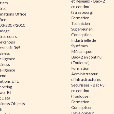
et Réseaux - Bac+2
tiers
en continu
tres
(Strasbourg)
rmations Office
Formation
fice
Technicien
03/2007/2010
Supérieur en
ndage
Conception
tres cours
Industrielle de
rkshops
Systèmes
crosoft 365
Mécaniques -
siness
Bac+2 en continu
elligence
(Toulouse)
siness
Formation
elligence
Administrateur
lend
d'Infrastructures
lutions ETL
Sécurisées - Bac+3
porting
en continu
wer BI
(Toulouse)
g Data
Formation
siness Objects
Concepteur
ik
Développeur