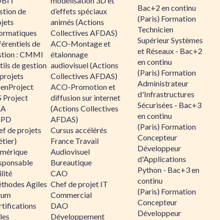
BIT
modélisation 3D et
Bac+2 en continu
stion de
d’effets spéciaux
(Paris) Formation
jets
animés (Actions
Technicien
formatiques
Collectives AFDAS)
Supérieur Systèmes
érentiels de
ACO-Montage et
et Réseaux - Bac+2
stion : CMMI
étalonnage
en continu
ils de gestion
audiovisuel (Actions
(Paris) Formation
projets
Collectives AFDAS)
Administrateur
enProject
ACO-Promotion et
d'Infrastructures
 Project
diffusion sur internet
Sécurisées - Bac+3
RA
(Actions Collectives
en continu
GPD
AFDAS)
(Paris) Formation
f de projets
Cursus accélérés
Concepteur
tier)
France Travail
Développeur
mérique
Audiovisuel
d'Applications
sponsable
Bureautique
Python - Bac+3 en
lité
CAO
continu
thodes Agiles
Chef de projet IT
(Paris) Formation
rum
Commercial
Concepteur
tifications
DAO
Développeur
les
Développement