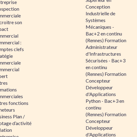
ntreprise
Conception
ospection
Industrielle de
mmerciale
Systèmes
croitre son
Mécaniques -
pact
Bac+2 en continu
mmercial
(Rennes) Formation
mmercial :
Administrateur
mptes clefs
d'Infrastructures
atégie
Sécurisées - Bac+3
mmerciale
en continu
mmercial
(Rennes) Formation
pert
Concepteur
tres
Développeur
rmations
d'Applications
mmerciales
Python - Bac+3 en
tres fonctions
continu
heteurs
(Rennes) Formation
iness Plan /
Concepteur
otage d’activité
Développeur
éation
d'Applications
ntreprise