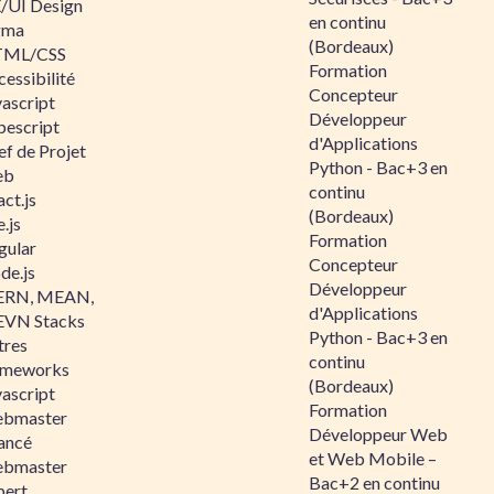
/UI Design
en continu
gma
(Bordeaux)
ML/CSS
Formation
essibilité
Concepteur
vascript
Développeur
pescript
d'Applications
ef de Projet
Python - Bac+3 en
eb
continu
ct.js
(Bordeaux)
.js
Formation
gular
Concepteur
de.js
Développeur
RN, MEAN,
d'Applications
VN Stacks
Python - Bac+3 en
tres
continu
ameworks
(Bordeaux)
vascript
Formation
bmaster
Développeur Web
ancé
et Web Mobile –
bmaster
Bac+2 en continu
pert