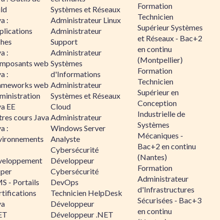
Formation
ld
Systèmes et Réseaux
Technicien
a :
Administrateur Linux
Supérieur Systèmes
plications
Administrateur
et Réseaux - Bac+2
ches
Support
en continu
a :
Administrateur
(Montpellier)
mposants web
Systèmes
Formation
a :
d'Informations
Technicien
ameworks web
Administrateur
Supérieur en
ministration
Systèmes et Réseaux
Conception
va EE
Cloud
Industrielle de
tres cours Java
Administrateur
Systèmes
a :
Windows Server
Mécaniques -
vironnements
Analyste
Bac+2 en continu
Cybersécurité
(Nantes)
veloppement
Développeur
Formation
sper
Cybersécurité
Administrateur
S - Portails
DevOps
d'Infrastructures
tifications
Technicien HelpDesk
Sécurisées - Bac+3
va
Développeur
en continu
ET
Développeur .NET