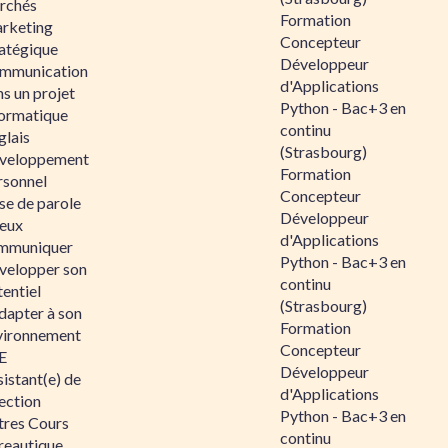
rchés
Formation
rketing
Concepteur
ratégique
Développeur
mmunication
d'Applications
s un projet
Python - Bac+3 en
formatique
continu
glais
(Strasbourg)
veloppement
Formation
rsonnel
Concepteur
se de parole
Développeur
eux
d'Applications
mmuniquer
Python - Bac+3 en
velopper son
continu
entiel
(Strasbourg)
dapter à son
Formation
vironnement
Concepteur
E
Développeur
istant(e) de
d'Applications
ection
Python - Bac+3 en
tres Cours
continu
reautique