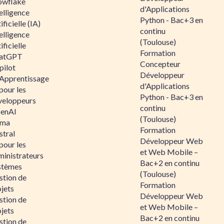
owflake
d'Applications
elligence
Python - Bac+3 en
ificielle (IA)
continu
elligence
(Toulouse)
ificielle
Formation
atGPT
Concepteur
pilot
Développeur
 Apprentissage
d'Applications
pour les
Python - Bac+3 en
veloppeurs
continu
enAI
(Toulouse)
ama
Formation
stral
Développeur Web
pour les
et Web Mobile –
ministrateurs
Bac+2 en continu
stèmes
(Toulouse)
stion de
Formation
jets
Développeur Web
stion de
et Web Mobile –
jets
Bac+2 en continu
stion de