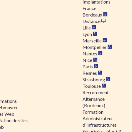
Implantations
France
Bordeaux
Distance
Lille
Lyon
Marseille
Montpellier
Nantes
Nice
Paris
Rennes
Strasbourg
Toulouse
Recrutement
Alternance
rmations
(Bordeaux)
bmaster
Formation
tes Web
Administrateur
ation de sites
d'Infrastructures
eb
Sécurisées - Bac+3