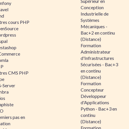
Supérieur en
mfony
Conception
ravel
Industrielle de
nd
Systèmes
tres cours PHP
Mécaniques -
enSource
Bac+2 en continu
rdpress
(Distance)
upal
Formation
estashop
Administrateur
Commerce
d'Infrastructures
omla
Sécurisées - Bac+3
IP
en continu
tres CMS PHP
(Distance)
pe
Formation
-Server
Concepteur
mbra
Développeur
ios
d'Applications
aphiste
Python - Bac+3 en
AO
continu
emiers pas en
(Distance)
éation
Formation