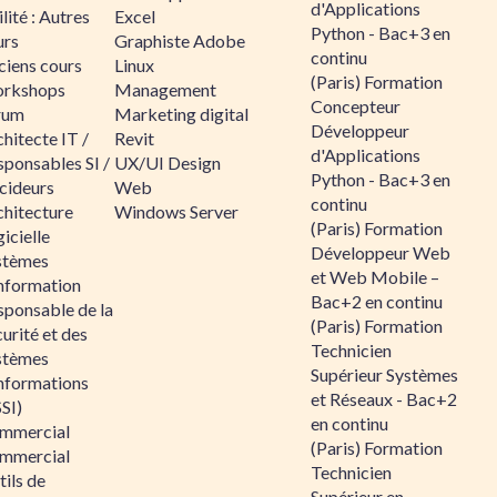
d'Applications
lité : Autres
Excel
Python - Bac+3 en
urs
Graphiste Adobe
continu
ciens cours
Linux
(Paris) Formation
rkshops
Management
Concepteur
rum
Marketing digital
Développeur
hitecte IT /
Revit
d'Applications
sponsables SI /
UX/UI Design
Python - Bac+3 en
cideurs
Web
continu
chitecture
Windows Server
(Paris) Formation
icielle
Développeur Web
stèmes
et Web Mobile –
information
Bac+2 en continu
sponsable de la
(Paris) Formation
urité et des
Technicien
stèmes
Supérieur Systèmes
informations
et Réseaux - Bac+2
SI)
en continu
mmercial
(Paris) Formation
mmercial
Technicien
ils de
Supérieur en