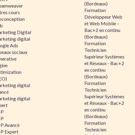
(Bordeaux)
eamweaver
Formation
tres cours
Développeur Web
oconception
et Web Mobile –
b
Bac+2 en continu
rketing Digital
(Bordeaux)
rketing digital
Formation
ogle Ads
Technicien
seaux sociaux
Supérieur Systèmes
nerative
et Réseaux - Bac+2
gine
en continu
timization
(Bordeaux)
EO)
Formation
rketing digital
Technicien
ancé
Supérieur Systèmes
rketing digital
et Réseaux - Bac+2
pert
en continu
HP
(Bordeaux)
HP
Formation
P Avancé
Technicien
P Expert