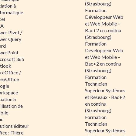
(Strasbourg)
tiation à
Formation
nformatique
Développeur Web
cel
et Web Mobile –
BA
Bac+2 en continu
wer Pivot /
(Strasbourg)
wer Query
Formation
rd
Développeur Web
werPoint
et Web Mobile –
crosoft 365
Bac+2 en continu
tlook
(Strasbourg)
reOffice /
Formation
enOffice
Technicien
ogle
Supérieur Systèmes
rkspace
et Réseaux - Bac+2
tiation à
en continu
tilisation de
(Strasbourg)
bile
Formation
ac
Technicien
utions éditeur
Supérieur Systèmes
ice : Filière