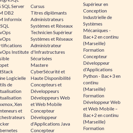
Supérieur en
 SQL Server
Cursus
Conception
M DB2
Titres diplômants
Industrielle de
M Informix
Administrateurs
Systèmes
SQL
Systèmes et Réseaux
Mécaniques -
vOps
Technicien Supérieur
Bac+2 en continu
vOps
Systèmes et Réseaux
(Marseille)
tifications
Administrateur
Formation
vOps Institute
d'Infrastructures
Concepteur
sible
Sécurisées
Développeur
ppet
Mastere
d'Applications
ltStack
CyberSécurité et
Python - Bac+3 en
ne Logicielle
Haute Disponibilité
continu
ils de
Concepteurs et
(Marseille)
tualisation
Développeurs
Formation
tualisation
Développeurs Web
Développeur Web
oxmox, Xen
et Web Mobile
et Web Mobile –
nteneurs et
Concepteur
Bac+2 en continu
chestrateurs
Développeur
(Marseille)
cker
d'Applications Java
Formation
bernetes
Concepteur