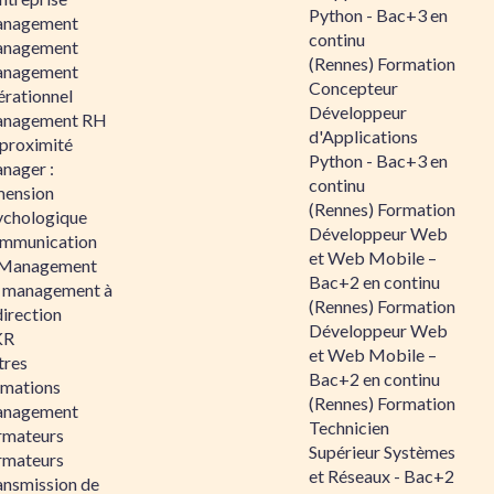
Python - Bac+3 en
nagement
continu
nagement
(Rennes) Formation
nagement
Concepteur
érationnel
Développeur
nagement RH
d'Applications
 proximité
Python - Bac+3 en
nager :
continu
mension
(Rennes) Formation
ychologique
Développeur Web
mmunication
et Web Mobile –
 Management
Bac+2 en continu
 management à
(Rennes) Formation
direction
Développeur Web
KR
et Web Mobile –
tres
Bac+2 en continu
rmations
(Rennes) Formation
nagement
Technicien
rmateurs
Supérieur Systèmes
rmateurs
et Réseaux - Bac+2
ansmission de