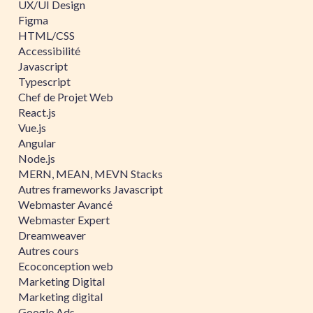
UX/UI Design
Figma
HTML/CSS
Accessibilité
Javascript
Typescript
Chef de Projet Web
React.js
Vue.js
Angular
Node.js
MERN, MEAN, MEVN Stacks
Autres frameworks Javascript
Webmaster Avancé
Webmaster Expert
Dreamweaver
Autres cours
Ecoconception web
Marketing Digital
Marketing digital
Google Ads