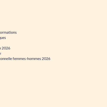
formations
ques
on 2026
e
ssionnelle femmes-hommes 2026