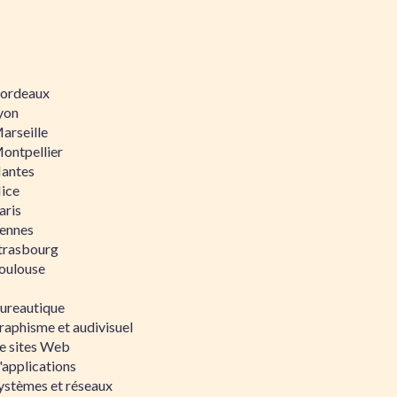
 Bordeaux
Lyon
Marseille
Montpellier
Nantes
Nice
aris
Rennes
Strasbourg
Toulouse
bureautique
raphisme et audivisuel
e sites Web
'applications
ystèmes et réseaux