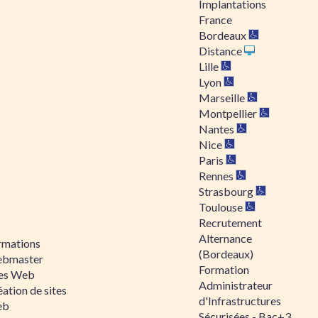
Implantations
France
Bordeaux
Distance
Lille
Lyon
Marseille
Montpellier
Nantes
Nice
Paris
Rennes
Strasbourg
Toulouse
Recrutement
Alternance
rmations
(Bordeaux)
bmaster
Formation
tes Web
Administrateur
ation de sites
d'Infrastructures
eb
Sécurisées - Bac+3