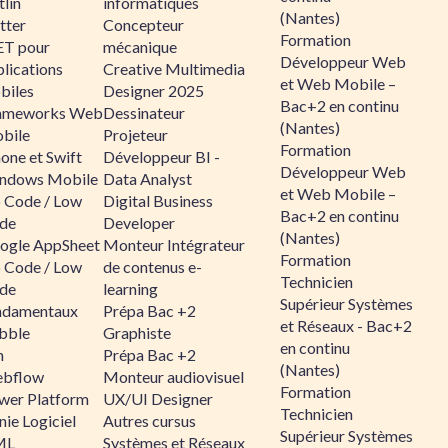
lin
informatiques
(Nantes)
tter
Concepteur
Formation
ET pour
mécanique
Développeur Web
lications
Creative Multimedia
et Web Mobile –
biles
Designer 2025
Bac+2 en continu
ameworks Web
Dessinateur
(Nantes)
bile
Projeteur
Formation
one et Swift
Développeur BI -
Développeur Web
ndows Mobile
Data Analyst
et Web Mobile –
 Code / Low
Digital Business
Bac+2 en continu
de
Developer
(Nantes)
ogle AppSheet
Monteur Intégrateur
Formation
 Code / Low
de contenus e-
Technicien
de
learning
Supérieur Systèmes
ndamentaux
Prépa Bac +2
et Réseaux - Bac+2
bble
Graphiste
en continu
n
Prépa Bac +2
(Nantes)
bflow
Monteur audiovisuel
Formation
wer Platform
UX/UI Designer
Technicien
ie Logiciel
Autres cursus
Supérieur Systèmes
ML
Systèmes et Réseaux