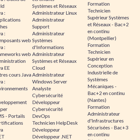
Formation
ld
Systèmes et Réseaux
Technicien
a :
Administrateur Linux
Supérieur Systèmes
plications
Administrateur
et Réseaux - Bac+2
ches
Support
en continu
a :
Administrateur
(Montpellier)
mposants web
Systèmes
Formation
a :
d'Informations
Technicien
ameworks web
Administrateur
Supérieur en
ministration
Systèmes et Réseaux
Conception
va EE
Cloud
Industrielle de
tres cours Java
Administrateur
Systèmes
a :
Windows Server
Mécaniques -
vironnements
Analyste
Bac+2 en continu
Cybersécurité
(Nantes)
veloppement
Développeur
Formation
sper
Cybersécurité
Administrateur
S - Portails
DevOps
d'Infrastructures
tifications
Technicien HelpDesk
Sécurisées - Bac+3
va
Développeur
en continu
ET
Développeur .NET