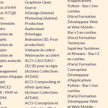
d'Applications
sts
Graphiste Open
Python - Bac+3 en
sts d'IHM
Source
continu
sts ISTQB
InDesign (Adobe)
(Nice) Formation
ts -
Photoshop (Adobe)
Développeur Web
érentiels
Producteur
et Web Mobile –
dre
Audiovisuel
Bac+2 en continu
stion de
(Montage,
(Nice) Formation
jets
Animation/3D, Post-
Technicien
stion de
production)
Supérieur Systèmes
jets
Vidéaste Accéléré
et Réseaux - Bac+2
stion de
Webmaster accéléré
en continu
ojets avancée
ACO-CAO/DAO -
(Paris) Formation
an
2D/3D pour la régie
Concepteur
nagement
(Actions Collectives
Développeur
stion d'équipe
AFDAS)
d'Applications
jet
ACO-Compositing et
Python - Bac+3 en
INCE2
effets spéciaux
continu
I : PMP et
(Actions Collectives
(Paris) Formation
APM
AFDAS)
Développeur Web
IL
ACO-Conception et
et Web Mobile –