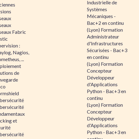
Industrielle de
ciennes
Systèmes
rsions
Mécaniques -
seaux
Bac+2 en continu
seaux
(Lyon) Formation
seaux Fabric
Administrateur
stic
d'Infrastructures
ervision :
Sécurisées - Bac+3
aylog, Nagios,
en continu
metheus, ...
(Lyon) Formation
ploiement
Concepteur
utions de
Développeur
uvegarde
d'Applications
sco
Python - Bac+3 en
ormshield
continu
bersécurité
(Lyon) Formation
bersécurité
Concepteur
ndamentaux
Développeur
cking et
d'Applications
urité
Python - Bac+3 en
bersécurité
continu