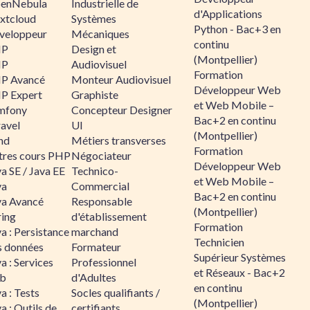
enNebula
Industrielle de
d'Applications
xtcloud
Systèmes
Python - Bac+3 en
veloppeur
Mécaniques
continu
HP
Design et
(Montpellier)
HP
Audiovisuel
Formation
P Avancé
Monteur Audiovisuel
Développeur Web
P Expert
Graphiste
et Web Mobile –
mfony
Concepteur Designer
Bac+2 en continu
ravel
UI
(Montpellier)
nd
Métiers transverses
Formation
tres cours PHP
Négociateur
Développeur Web
a SE / Java EE
Technico-
et Web Mobile –
va
Commercial
Bac+2 en continu
va Avancé
Responsable
(Montpellier)
ring
d'établissement
Formation
a : Persistance
marchand
Technicien
s données
Formateur
Supérieur Systèmes
a : Services
Professionnel
et Réseaux - Bac+2
b
d'Adultes
en continu
a : Tests
Socles qualifiants /
(Montpellier)
a : Outils de
certifiants