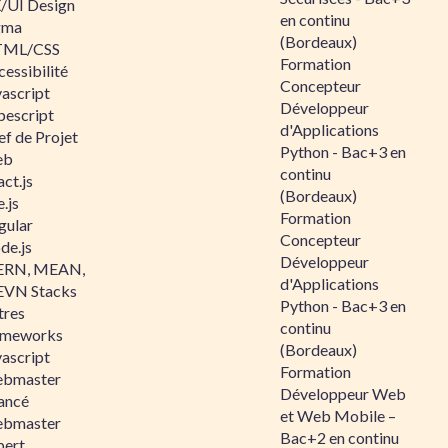
/UI Design
en continu
gma
(Bordeaux)
ML/CSS
Formation
essibilité
Concepteur
vascript
Développeur
pescript
d'Applications
ef de Projet
Python - Bac+3 en
eb
continu
ct.js
(Bordeaux)
.js
Formation
gular
Concepteur
de.js
Développeur
RN, MEAN,
d'Applications
VN Stacks
Python - Bac+3 en
tres
continu
ameworks
(Bordeaux)
vascript
Formation
bmaster
Développeur Web
ancé
et Web Mobile –
bmaster
Bac+2 en continu
pert