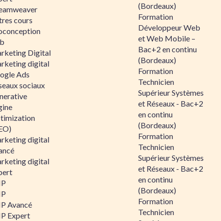
(Bordeaux)
eamweaver
Formation
tres cours
Développeur Web
oconception
et Web Mobile –
b
Bac+2 en continu
rketing Digital
(Bordeaux)
rketing digital
Formation
ogle Ads
Technicien
seaux sociaux
Supérieur Systèmes
nerative
et Réseaux - Bac+2
gine
en continu
timization
(Bordeaux)
EO)
Formation
rketing digital
Technicien
ancé
Supérieur Systèmes
rketing digital
et Réseaux - Bac+2
pert
en continu
HP
(Bordeaux)
HP
Formation
P Avancé
Technicien
P Expert