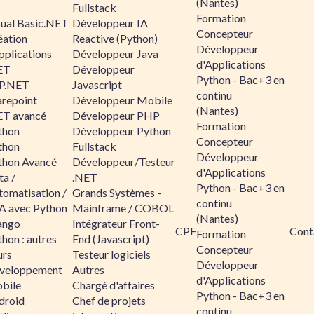
(Nantes)
Fullstack
Formation
sual Basic.NET
Développeur IA
Concepteur
éation
Reactive (Python)
Développeur
pplications
Développeur Java
d'Applications
ET
Développeur
Python - Bac+3 en
P.NET
Javascript
continu
arepoint
Développeur Mobile
(Nantes)
ET avancé
Développeur PHP
Formation
thon
Développeur Python
Concepteur
thon
Fullstack
Développeur
thon Avancé
Développeur/Testeur
d'Applications
ta /
.NET
Python - Bac+3 en
tomatisation /
Grands Systèmes -
continu
A avec Python
Mainframe / COBOL
(Nantes)
ango
Intégrateur Front-
CPF
Cont
Formation
hon : autres
End (Javascript)
Concepteur
urs
Testeur logiciels
Développeur
veloppement
Autres
d'Applications
bile
Chargé d'affaires
Python - Bac+3 en
droid
Chef de projets
continu