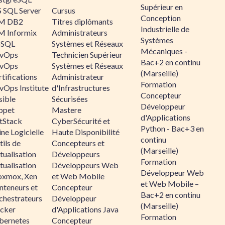
Supérieur en
 SQL Server
Cursus
Conception
M DB2
Titres diplômants
Industrielle de
M Informix
Administrateurs
Systèmes
SQL
Systèmes et Réseaux
Mécaniques -
vOps
Technicien Supérieur
Bac+2 en continu
vOps
Systèmes et Réseaux
(Marseille)
tifications
Administrateur
Formation
vOps Institute
d'Infrastructures
Concepteur
sible
Sécurisées
Développeur
ppet
Mastere
d'Applications
ltStack
CyberSécurité et
Python - Bac+3 en
ne Logicielle
Haute Disponibilité
continu
ils de
Concepteurs et
(Marseille)
tualisation
Développeurs
Formation
tualisation
Développeurs Web
Développeur Web
oxmox, Xen
et Web Mobile
et Web Mobile –
nteneurs et
Concepteur
Bac+2 en continu
chestrateurs
Développeur
(Marseille)
cker
d'Applications Java
Formation
bernetes
Concepteur