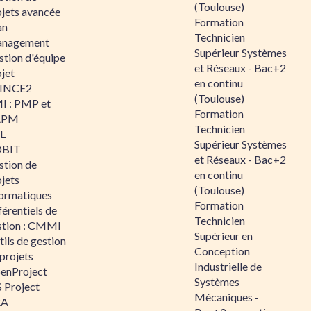
(Toulouse)
ojets avancée
Formation
an
Technicien
nagement
Supérieur Systèmes
stion d'équipe
et Réseaux - Bac+2
jet
en continu
INCE2
(Toulouse)
I : PMP et
Formation
APM
Technicien
IL
Supérieur Systèmes
BIT
et Réseaux - Bac+2
stion de
en continu
jets
(Toulouse)
formatiques
Formation
érentiels de
Technicien
stion : CMMI
Supérieur en
ils de gestion
Conception
projets
Industrielle de
enProject
Systèmes
 Project
Mécaniques -
RA