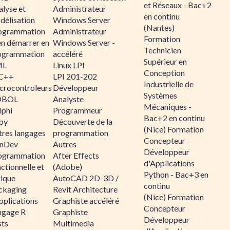
et Réseaux - Bac+2
alyse et
Administrateur
en continu
délisation
Windows Server
(Nantes)
ogrammation
Administrateur
Formation
en démarrer en
Windows Server -
Technicien
ogrammation
accéléré
Supérieur en
ML
Linux LPI
Conception
C++
LPI 201-202
Industrielle de
crocontroleurs
Développeur
Systèmes
OBOL
Analyste
Mécaniques -
lphi
Programmeur
Bac+2 en continu
by
Découverte de la
(Nice) Formation
tres langages
programmation
Concepteur
nDev
Autres
Développeur
ogrammation
After Effects
d'Applications
ctionnelle et
(Adobe)
Python - Bac+3 en
gique
AutoCAD 2D-3D /
continu
ckaging
Revit Architecture
(Nice) Formation
pplications
Graphiste accéléré
Concepteur
ngage R
Graphiste
Développeur
sts
Multimedia