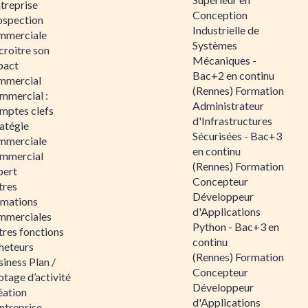
ntreprise
Conception
ospection
Industrielle de
mmerciale
Systèmes
croitre son
Mécaniques -
pact
Bac+2 en continu
mmercial
(Rennes) Formation
mmercial :
Administrateur
mptes clefs
d'Infrastructures
atégie
Sécurisées - Bac+3
mmerciale
en continu
mmercial
(Rennes) Formation
pert
Concepteur
tres
Développeur
rmations
d'Applications
mmerciales
Python - Bac+3 en
tres fonctions
continu
heteurs
(Rennes) Formation
iness Plan /
Concepteur
otage d’activité
Développeur
éation
d'Applications
ntreprise