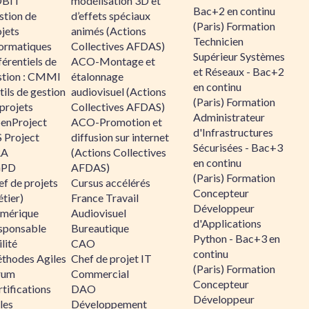
BIT
modélisation 3D et
Bac+2 en continu
stion de
d’effets spéciaux
(Paris) Formation
jets
animés (Actions
Technicien
formatiques
Collectives AFDAS)
Supérieur Systèmes
érentiels de
ACO-Montage et
et Réseaux - Bac+2
stion : CMMI
étalonnage
en continu
ils de gestion
audiovisuel (Actions
(Paris) Formation
projets
Collectives AFDAS)
Administrateur
enProject
ACO-Promotion et
d'Infrastructures
 Project
diffusion sur internet
Sécurisées - Bac+3
RA
(Actions Collectives
en continu
GPD
AFDAS)
(Paris) Formation
f de projets
Cursus accélérés
Concepteur
tier)
France Travail
Développeur
mérique
Audiovisuel
d'Applications
sponsable
Bureautique
Python - Bac+3 en
lité
CAO
continu
thodes Agiles
Chef de projet IT
(Paris) Formation
rum
Commercial
Concepteur
tifications
DAO
Développeur
les
Développement