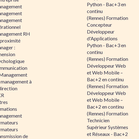
Python - Bac+3 en
nagement
continu
nagement
(Rennes) Formation
nagement
Concepteur
érationnel
Développeur
nagement RH
d'Applications
 proximité
Python - Bac+3 en
nager :
continu
mension
(Rennes) Formation
ychologique
Développeur Web
mmunication
et Web Mobile –
 Management
Bac+2 en continu
 management à
(Rennes) Formation
direction
Développeur Web
KR
et Web Mobile –
tres
Bac+2 en continu
rmations
(Rennes) Formation
nagement
Technicien
rmateurs
Supérieur Systèmes
rmateurs
et Réseaux - Bac+2
ansmission de