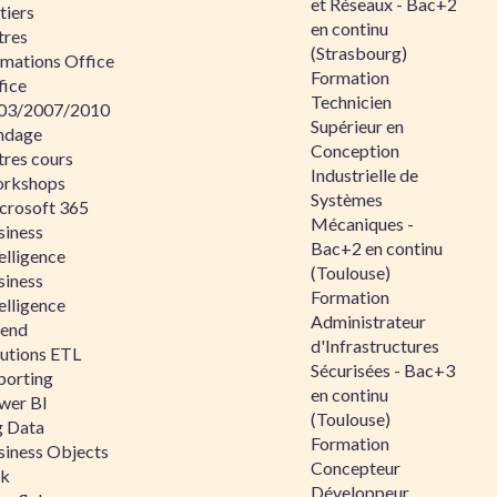
et Réseaux - Bac+2
tiers
en continu
tres
(Strasbourg)
rmations Office
Formation
fice
Technicien
03/2007/2010
Supérieur en
ndage
Conception
tres cours
Industrielle de
rkshops
Systèmes
crosoft 365
Mécaniques -
siness
Bac+2 en continu
elligence
(Toulouse)
siness
Formation
elligence
Administrateur
lend
d'Infrastructures
lutions ETL
Sécurisées - Bac+3
porting
en continu
wer BI
(Toulouse)
g Data
Formation
siness Objects
Concepteur
ik
Développeur