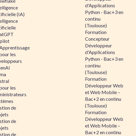
owflake
d'Applications
elligence
Python - Bac+3 en
ificielle (IA)
continu
elligence
(Toulouse)
ificielle
Formation
atGPT
Concepteur
pilot
Développeur
 Apprentissage
d'Applications
pour les
Python - Bac+3 en
veloppeurs
continu
enAI
(Toulouse)
ama
Formation
stral
Développeur Web
pour les
et Web Mobile –
ministrateurs
Bac+2 en continu
stèmes
(Toulouse)
stion de
Formation
jets
Développeur Web
stion de
et Web Mobile –
jets
Bac+2 en continu
stion de