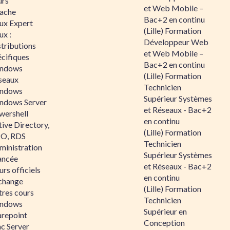
urs
et Web Mobile –
ache
Bac+2 en continu
nux Expert
(Lille) Formation
ux :
Développeur Web
tributions
et Web Mobile –
écifiques
Bac+2 en continu
ndows
(Lille) Formation
seaux
Technicien
ndows
Supérieur Systèmes
ndows Server
et Réseaux - Bac+2
wershell
en continu
ive Directory,
(Lille) Formation
O, RDS
Technicien
ministration
Supérieur Systèmes
ancée
et Réseaux - Bac+2
rs officiels
en continu
change
(Lille) Formation
tres cours
Technicien
ndows
Supérieur en
arepoint
Conception
nc Server