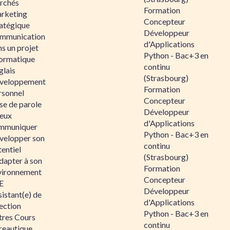
rchés
Formation
rketing
Concepteur
ratégique
Développeur
mmunication
d'Applications
s un projet
Python - Bac+3 en
formatique
continu
glais
(Strasbourg)
veloppement
Formation
rsonnel
Concepteur
se de parole
Développeur
eux
d'Applications
mmuniquer
Python - Bac+3 en
velopper son
continu
entiel
(Strasbourg)
dapter à son
Formation
vironnement
Concepteur
E
Développeur
istant(e) de
d'Applications
ection
Python - Bac+3 en
tres Cours
continu
reautique