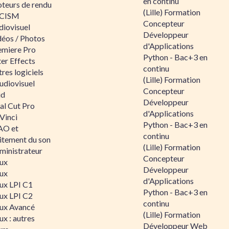
en continu
teurs de rendu
(Lille) Formation
CISM
Concepteur
diovisuel
Développeur
déos / Photos
d'Applications
emiere Pro
Python - Bac+3 en
er Effects
continu
res logiciels
(Lille) Formation
udiovisuel
Concepteur
id
Développeur
al Cut Pro
d'Applications
Vinci
Python - Bac+3 en
O et
continu
aitement du son
(Lille) Formation
ministrateur
Concepteur
nux
Développeur
nux
d'Applications
nux LPI C1
Python - Bac+3 en
nux LPI C2
continu
nux Avancé
(Lille) Formation
ux : autres
Développeur Web