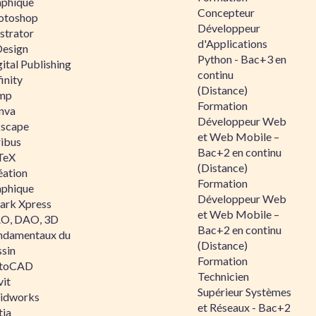
aphique
Concepteur
otoshop
Développeur
ustrator
d'Applications
Design
Python - Bac+3 en
ital Publishing
continu
inity
(Distance)
mp
Formation
nva
Développeur Web
kscape
et Web Mobile –
ribus
Bac+2 en continu
TeX
(Distance)
éation
Formation
aphique
Développeur Web
ark Xpress
et Web Mobile –
O, DAO, 3D
Bac+2 en continu
ndamentaux du
(Distance)
ssin
Formation
toCAD
Technicien
vit
Supérieur Systèmes
lidworks
et Réseaux - Bac+2
tia