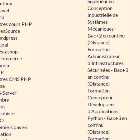
Supérieur en
mfony
Conception
ravel
Industrielle de
nd
Systèmes
tres cours PHP
Mécaniques -
enSource
Bac+2 en continu
rdpress
(Distance)
upal
Formation
estashop
Administrateur
Commerce
d'Infrastructures
omla
Sécurisées - Bac+3
IP
en continu
tres CMS PHP
(Distance)
pe
Formation
-Server
Concepteur
mbra
Développeur
ios
d'Applications
aphiste
Python - Bac+3 en
AO
continu
emiers pas en
(Distance)
éation
Formation