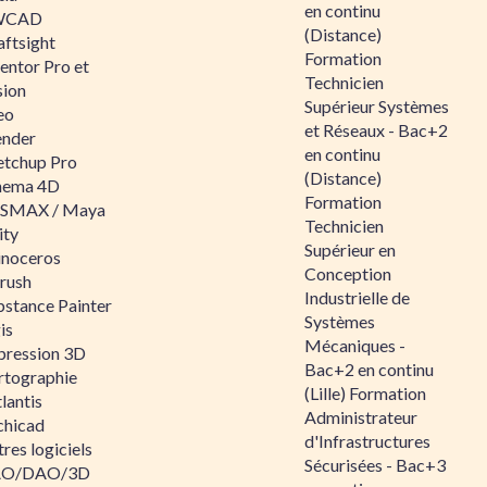
en continu
WCAD
(Distance)
aftsight
Formation
entor Pro et
Technicien
sion
Supérieur Systèmes
eo
et Réseaux - Bac+2
ender
en continu
etchup Pro
(Distance)
nema 4D
Formation
SMAX / Maya
Technicien
ity
Supérieur en
inoceros
Conception
rush
Industrielle de
bstance Painter
Systèmes
is
Mécaniques -
pression 3D
Bac+2 en continu
rtographie
(Lille) Formation
lantis
Administrateur
chicad
d'Infrastructures
res logiciels
Sécurisées - Bac+3
O/DAO/3D