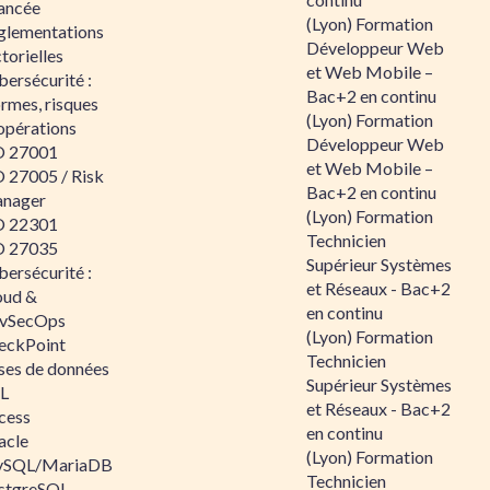
ancée
(Lyon) Formation
glementations
Développeur Web
torielles
et Web Mobile –
ersécurité :
Bac+2 en continu
rmes, risques
(Lyon) Formation
opérations
Développeur Web
O 27001
et Web Mobile –
O 27005 / Risk
Bac+2 en continu
nager
(Lyon) Formation
O 22301
Technicien
O 27035
Supérieur Systèmes
ersécurité :
et Réseaux - Bac+2
oud &
en continu
vSecOps
(Lyon) Formation
eckPoint
Technicien
ses de données
Supérieur Systèmes
L
et Réseaux - Bac+2
cess
en continu
acle
(Lyon) Formation
SQL/MariaDB
Technicien
stgreSQL