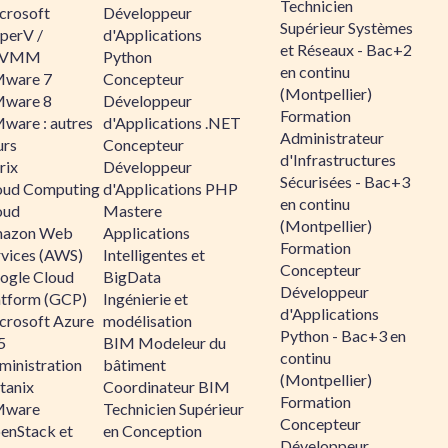
Technicien
crosoft
Développeur
Supérieur Systèmes
perV /
d'Applications
et Réseaux - Bac+2
CVMM
Python
en continu
ware 7
Concepteur
(Montpellier)
ware 8
Développeur
Formation
ware : autres
d'Applications .NET
Administrateur
urs
Concepteur
d'Infrastructures
rix
Développeur
Sécurisées - Bac+3
oud Computing
d'Applications PHP
en continu
oud
Mastere
(Montpellier)
azon Web
Applications
Formation
rvices (AWS)
Intelligentes et
Concepteur
ogle Cloud
BigData
Développeur
atform (GCP)
Ingénierie et
d'Applications
crosoft Azure
modélisation
Python - Bac+3 en
5
BIM Modeleur du
continu
ministration
bâtiment
(Montpellier)
tanix
Coordinateur BIM
Formation
ware
Technicien Supérieur
Concepteur
enStack et
en Conception
Développeur