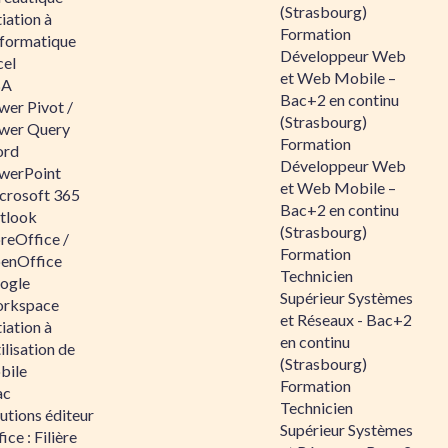
(Strasbourg)
tiation à
Formation
nformatique
Développeur Web
cel
et Web Mobile –
BA
Bac+2 en continu
wer Pivot /
(Strasbourg)
wer Query
Formation
rd
Développeur Web
werPoint
et Web Mobile –
crosoft 365
Bac+2 en continu
tlook
(Strasbourg)
reOffice /
Formation
enOffice
Technicien
ogle
Supérieur Systèmes
rkspace
et Réseaux - Bac+2
tiation à
en continu
tilisation de
(Strasbourg)
bile
Formation
ac
Technicien
utions éditeur
Supérieur Systèmes
ice : Filière