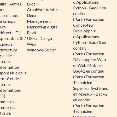
d'Applications
lité : Autres
Excel
Python - Bac+3 en
urs
Graphiste Adobe
continu
ciens cours
Linux
(Paris) Formation
rkshops
Management
Concepteur
rum
Marketing digital
Développeur
hitecte IT /
Revit
d'Applications
sponsables SI /
UX/UI Design
Python - Bac+3 en
cideurs
Web
continu
chitecture
Windows Server
(Paris) Formation
icielle
Développeur Web
stèmes
et Web Mobile –
information
Bac+2 en continu
sponsable de la
(Paris) Formation
urité et des
Technicien
stèmes
Supérieur Systèmes
informations
et Réseaux - Bac+2
SI)
en continu
mmercial
(Paris) Formation
mmercial
Technicien
ils de
Supérieur en