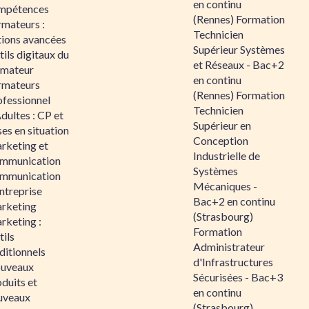
en continu
mpétences
(Rennes) Formation
rmateurs :
Technicien
tions avancées
Supérieur Systèmes
ils digitaux du
et Réseaux - Bac+2
rmateur
en continu
rmateurs
(Rennes) Formation
ofessionnel
Technicien
dultes : CP et
Supérieur en
es en situation
Conception
rketing et
Industrielle de
mmunication
Systèmes
mmunication
Mécaniques -
ntreprise
Bac+2 en continu
rketing
(Strasbourg)
rketing :
Formation
ils
Administrateur
ditionnels
d'Infrastructures
uveaux
Sécurisées - Bac+3
duits et
en continu
uveaux
(Strasbourg)