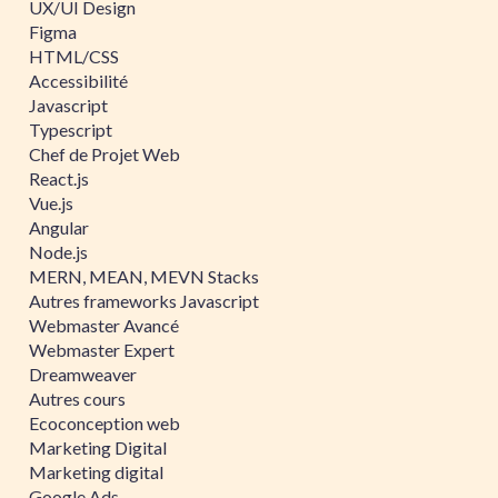
UX/UI Design
Figma
HTML/CSS
Accessibilité
Javascript
Typescript
Chef de Projet Web
React.js
Vue.js
Angular
Node.js
MERN, MEAN, MEVN Stacks
Autres frameworks Javascript
Webmaster Avancé
Webmaster Expert
Dreamweaver
Autres cours
Ecoconception web
Marketing Digital
Marketing digital
Google Ads