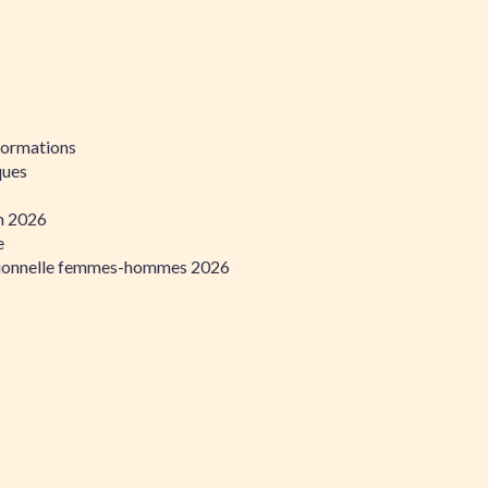
formations
ques
on 2026
e
ssionnelle femmes-hommes 2026