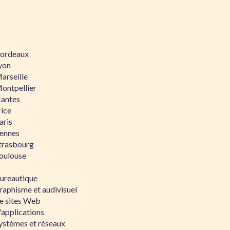
 Bordeaux
Lyon
Marseille
Montpellier
Nantes
Nice
aris
Rennes
Strasbourg
Toulouse
bureautique
raphisme et audivisuel
e sites Web
'applications
ystèmes et réseaux