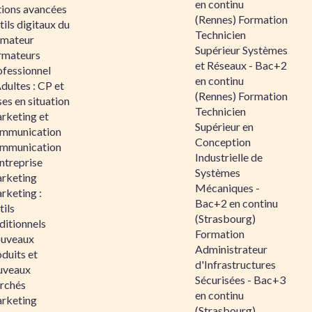
en continu
tions avancées
(Rennes) Formation
ils digitaux du
Technicien
rmateur
Supérieur Systèmes
rmateurs
et Réseaux - Bac+2
ofessionnel
en continu
dultes : CP et
(Rennes) Formation
es en situation
Technicien
rketing et
Supérieur en
mmunication
Conception
mmunication
Industrielle de
ntreprise
Systèmes
rketing
Mécaniques -
rketing :
Bac+2 en continu
ils
(Strasbourg)
ditionnels
Formation
uveaux
Administrateur
duits et
d'Infrastructures
uveaux
Sécurisées - Bac+3
rchés
en continu
rketing
(Strasbourg)