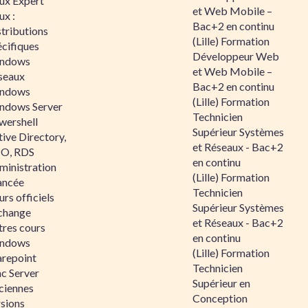
nux Expert
et Web Mobile –
ux :
Bac+2 en continu
tributions
(Lille) Formation
écifiques
Développeur Web
ndows
et Web Mobile –
seaux
Bac+2 en continu
ndows
(Lille) Formation
ndows Server
Technicien
wershell
Supérieur Systèmes
ive Directory,
et Réseaux - Bac+2
O, RDS
en continu
ministration
(Lille) Formation
ancée
Technicien
rs officiels
Supérieur Systèmes
change
et Réseaux - Bac+2
tres cours
en continu
ndows
(Lille) Formation
arepoint
Technicien
nc Server
Supérieur en
ciennes
Conception
rsions