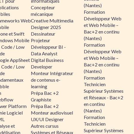
ET pour
informatiques
(Nantes)
lications
Concepteur
Formation
biles
mécanique
Développeur Web
ameworks Web
Creative Multimedia
et Web Mobile –
bile
Designer 2025
Bac+2 en continu
one et Swift
Dessinateur
(Nantes)
ndows Mobile
Projeteur
Formation
 Code / Low
Développeur BI -
Développeur Web
de
Data Analyst
et Web Mobile –
ogle AppSheet
Digital Business
Bac+2 en continu
 Code / Low
Developer
(Nantes)
de
Monteur Intégrateur
Formation
ndamentaux
de contenus e-
Technicien
bble
learning
Supérieur Systèmes
n
Prépa Bac +2
et Réseaux - Bac+2
bflow
Graphiste
en continu
wer Platform
Prépa Bac +2
(Nantes)
ie Logiciel
Monteur audiovisuel
Formation
ML
UX/UI Designer
Technicien
alyse et
Autres cursus
Supérieur Systèmes
délisation
Systèmes et Réseaux