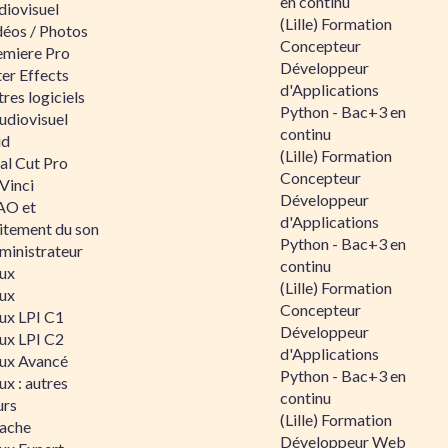
en continu
diovisuel
(Lille) Formation
déos / Photos
Concepteur
emiere Pro
Développeur
er Effects
d'Applications
res logiciels
Python - Bac+3 en
udiovisuel
continu
id
(Lille) Formation
al Cut Pro
Concepteur
Vinci
Développeur
O et
d'Applications
aitement du son
Python - Bac+3 en
ministrateur
continu
nux
(Lille) Formation
nux
Concepteur
nux LPI C1
Développeur
nux LPI C2
d'Applications
nux Avancé
Python - Bac+3 en
ux : autres
continu
urs
(Lille) Formation
ache
Développeur Web