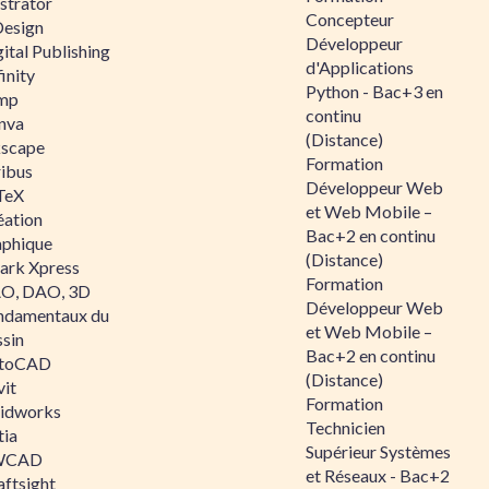
ustrator
Concepteur
Design
Développeur
ital Publishing
d'Applications
inity
Python - Bac+3 en
mp
continu
nva
(Distance)
kscape
Formation
ribus
Développeur Web
TeX
et Web Mobile –
éation
Bac+2 en continu
aphique
(Distance)
ark Xpress
Formation
O, DAO, 3D
Développeur Web
ndamentaux du
et Web Mobile –
ssin
Bac+2 en continu
toCAD
(Distance)
vit
Formation
lidworks
Technicien
tia
Supérieur Systèmes
WCAD
et Réseaux - Bac+2
aftsight