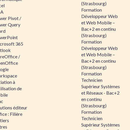
(Strasbourg)
cel
Formation
BA
Développeur Web
wer Pivot /
et Web Mobile –
wer Query
Bac+2 en continu
rd
(Strasbourg)
werPoint
Formation
crosoft 365
Développeur Web
tlook
et Web Mobile –
reOffice /
Bac+2 en continu
enOffice
(Strasbourg)
ogle
Formation
rkspace
Technicien
tiation à
Supérieur Systèmes
tilisation de
et Réseaux - Bac+2
bile
en continu
ac
(Strasbourg)
utions éditeur
Formation
ice : Filière
Technicien
tiers
Supérieur Systèmes
tres