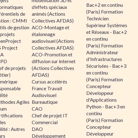
jets
modélisation 3D et
Bac+2 en continu
formatiques
d’effets spéciaux
(Paris) Formation
érentiels de
animés (Actions
Technicien
stion : CMMI
Collectives AFDAS)
Supérieur Systèmes
ils de gestion
ACO-Montage et
et Réseaux - Bac+2
projets
étalonnage
en continu
enProject
audiovisuel (Actions
(Paris) Formation
 Project
Collectives AFDAS)
Administrateur
RA
ACO-Promotion et
d'Infrastructures
GPD
diffusion sur internet
Sécurisées - Bac+3
f de projets
(Actions Collectives
en continu
tier)
AFDAS)
(Paris) Formation
mérique
Cursus accélérés
Concepteur
sponsable
France Travail
Développeur
lité
Audiovisuel
d'Applications
thodes Agiles
Bureautique
Python - Bac+3 en
rum
CAO
continu
tifications
Chef de projet IT
(Paris) Formation
les
Commercial
Concepteur
lité : Autres
DAO
Développeur
urs
Développement