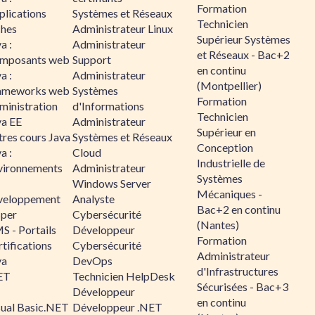
Formation
plications
Systèmes et Réseaux
Technicien
ches
Administrateur Linux
Supérieur Systèmes
a :
Administrateur
et Réseaux - Bac+2
mposants web
Support
en continu
a :
Administrateur
(Montpellier)
ameworks web
Systèmes
Formation
ministration
d'Informations
Technicien
va EE
Administrateur
Supérieur en
tres cours Java
Systèmes et Réseaux
Conception
a :
Cloud
Industrielle de
vironnements
Administrateur
Systèmes
Windows Server
Mécaniques -
veloppement
Analyste
Bac+2 en continu
sper
Cybersécurité
(Nantes)
S - Portails
Développeur
Formation
tifications
Cybersécurité
Administrateur
va
DevOps
d'Infrastructures
ET
Technicien HelpDesk
Sécurisées - Bac+3
Développeur
en continu
sual Basic.NET
Développeur .NET