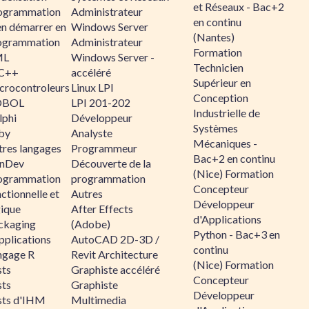
et Réseaux - Bac+2
ogrammation
Administrateur
en continu
en démarrer en
Windows Server
(Nantes)
ogrammation
Administrateur
Formation
ML
Windows Server -
Technicien
C++
accéléré
Supérieur en
crocontroleurs
Linux LPI
Conception
OBOL
LPI 201-202
Industrielle de
lphi
Développeur
Systèmes
by
Analyste
Mécaniques -
tres langages
Programmeur
Bac+2 en continu
nDev
Découverte de la
(Nice) Formation
ogrammation
programmation
Concepteur
ctionnelle et
Autres
Développeur
gique
After Effects
d'Applications
ckaging
(Adobe)
Python - Bac+3 en
pplications
AutoCAD 2D-3D /
continu
ngage R
Revit Architecture
(Nice) Formation
sts
Graphiste accéléré
Concepteur
sts
Graphiste
Développeur
sts d'IHM
Multimedia