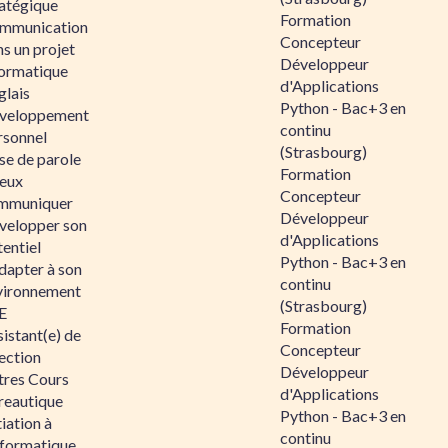
ratégique
Formation
mmunication
Concepteur
s un projet
Développeur
formatique
d'Applications
glais
Python - Bac+3 en
veloppement
continu
rsonnel
(Strasbourg)
se de parole
Formation
eux
Concepteur
mmuniquer
Développeur
velopper son
d'Applications
entiel
Python - Bac+3 en
dapter à son
continu
vironnement
(Strasbourg)
E
Formation
istant(e) de
Concepteur
ection
Développeur
tres Cours
d'Applications
reautique
Python - Bac+3 en
tiation à
continu
nformatique