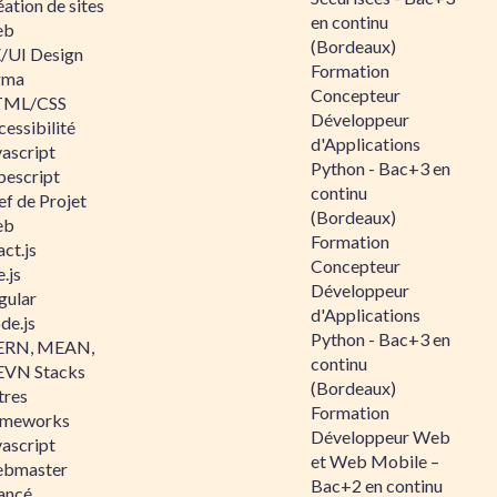
ation de sites
en continu
eb
(Bordeaux)
/UI Design
Formation
gma
Concepteur
ML/CSS
Développeur
essibilité
d'Applications
vascript
Python - Bac+3 en
pescript
continu
ef de Projet
(Bordeaux)
eb
Formation
ct.js
Concepteur
.js
Développeur
gular
d'Applications
de.js
Python - Bac+3 en
RN, MEAN,
continu
VN Stacks
(Bordeaux)
tres
Formation
ameworks
Développeur Web
vascript
et Web Mobile –
bmaster
Bac+2 en continu
ancé