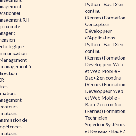
Python - Bac+3 en
nagement
continu
érationnel
(Rennes) Formation
nagement RH
Concepteur
 proximité
Développeur
nager :
d'Applications
mension
Python - Bac+3 en
ychologique
continu
mmunication
(Rennes) Formation
 Management
Développeur Web
 management à
et Web Mobile –
direction
Bac+2 en continu
KR
(Rennes) Formation
tres
Développeur Web
rmations
et Web Mobile –
nagement
Bac+2 en continu
rmateurs
(Rennes) Formation
rmateurs
Technicien
ansmission de
Supérieur Systèmes
mpétences
et Réseaux - Bac+2
rmateurs :