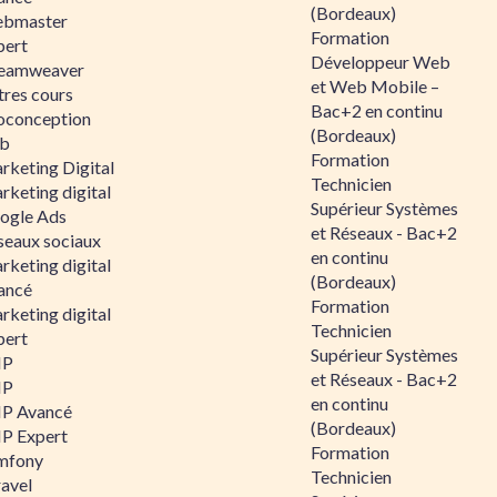
(Bordeaux)
bmaster
Formation
pert
Développeur Web
eamweaver
et Web Mobile –
tres cours
Bac+2 en continu
oconception
(Bordeaux)
b
Formation
rketing Digital
Technicien
rketing digital
Supérieur Systèmes
ogle Ads
et Réseaux - Bac+2
seaux sociaux
en continu
rketing digital
(Bordeaux)
ancé
Formation
rketing digital
Technicien
pert
Supérieur Systèmes
HP
et Réseaux - Bac+2
HP
en continu
P Avancé
(Bordeaux)
P Expert
Formation
mfony
Technicien
ravel