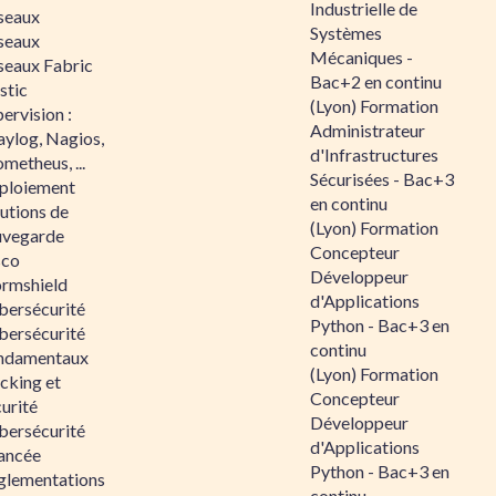
Industrielle de
seaux
Systèmes
seaux
Mécaniques -
seaux Fabric
Bac+2 en continu
stic
(Lyon) Formation
ervision :
Administrateur
aylog, Nagios,
d'Infrastructures
metheus, ...
Sécurisées - Bac+3
ploiement
en continu
utions de
(Lyon) Formation
uvegarde
Concepteur
sco
Développeur
ormshield
d'Applications
bersécurité
Python - Bac+3 en
bersécurité
continu
ndamentaux
(Lyon) Formation
cking et
Concepteur
urité
Développeur
bersécurité
d'Applications
ancée
Python - Bac+3 en
glementations
continu