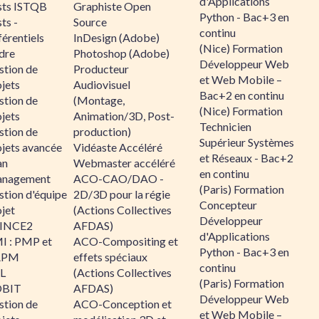
d'Applications
sts ISTQB
Graphiste Open
Python - Bac+3 en
ts -
Source
continu
érentiels
InDesign (Adobe)
(Nice) Formation
dre
Photoshop (Adobe)
Développeur Web
stion de
Producteur
et Web Mobile –
jets
Audiovisuel
Bac+2 en continu
stion de
(Montage,
(Nice) Formation
jets
Animation/3D, Post-
Technicien
stion de
production)
Supérieur Systèmes
ojets avancée
Vidéaste Accéléré
et Réseaux - Bac+2
an
Webmaster accéléré
en continu
nagement
ACO-CAO/DAO -
(Paris) Formation
stion d'équipe
2D/3D pour la régie
Concepteur
jet
(Actions Collectives
Développeur
INCE2
AFDAS)
d'Applications
I : PMP et
ACO-Compositing et
Python - Bac+3 en
APM
effets spéciaux
continu
IL
(Actions Collectives
(Paris) Formation
BIT
AFDAS)
Développeur Web
stion de
ACO-Conception et
et Web Mobile –