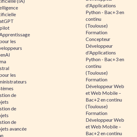
ificielle (IA)
d'Applications
elligence
Python - Bac+3 en
ificielle
continu
atGPT
(Toulouse)
pilot
Formation
 Apprentissage
Concepteur
pour les
Développeur
veloppeurs
d'Applications
enAI
Python - Bac+3 en
ama
continu
stral
(Toulouse)
pour les
Formation
ministrateurs
Développeur Web
stèmes
et Web Mobile –
stion de
Bac+2 en continu
jets
(Toulouse)
stion de
Formation
jets
Développeur Web
stion de
et Web Mobile –
ojets avancée
Bac+2 en continu
an