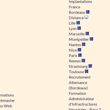
Implantations
France
Bordeaux
Distance
Lille
Lyon
Marseille
Montpellier
Nantes
Nice
Paris
Rennes
Strasbourg
Toulouse
Recrutement
Alternance
(Bordeaux)
Formation
rmations
Administrateur
bmaster
d'Infrastructures
tes Web
Sécurisées - Bac+3