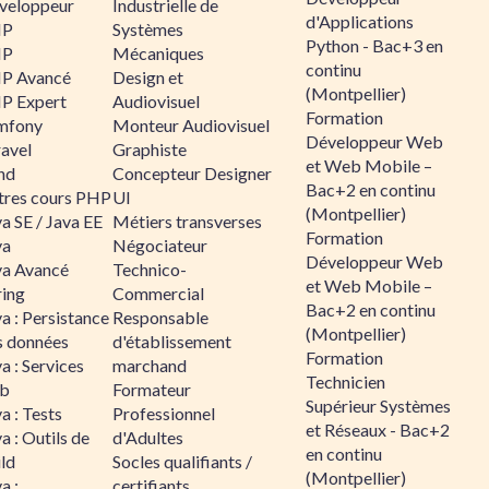
veloppeur
Industrielle de
d'Applications
HP
Systèmes
Python - Bac+3 en
HP
Mécaniques
continu
P Avancé
Design et
(Montpellier)
P Expert
Audiovisuel
Formation
mfony
Monteur Audiovisuel
Développeur Web
ravel
Graphiste
et Web Mobile –
nd
Concepteur Designer
Bac+2 en continu
tres cours PHP
UI
(Montpellier)
a SE / Java EE
Métiers transverses
Formation
va
Négociateur
Développeur Web
va Avancé
Technico-
et Web Mobile –
ring
Commercial
Bac+2 en continu
a : Persistance
Responsable
(Montpellier)
s données
d'établissement
Formation
a : Services
marchand
Technicien
b
Formateur
Supérieur Systèmes
a : Tests
Professionnel
et Réseaux - Bac+2
a : Outils de
d'Adultes
en continu
ld
Socles qualifiants /
(Montpellier)
a :
certifiants