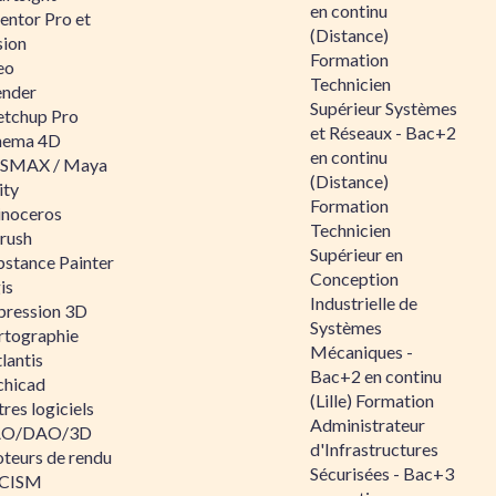
en continu
entor Pro et
(Distance)
sion
Formation
eo
Technicien
ender
Supérieur Systèmes
etchup Pro
et Réseaux - Bac+2
nema 4D
en continu
SMAX / Maya
(Distance)
ity
Formation
inoceros
Technicien
rush
Supérieur en
bstance Painter
Conception
is
Industrielle de
pression 3D
Systèmes
rtographie
Mécaniques -
lantis
Bac+2 en continu
chicad
(Lille) Formation
res logiciels
Administrateur
O/DAO/3D
d'Infrastructures
teurs de rendu
Sécurisées - Bac+3
CISM