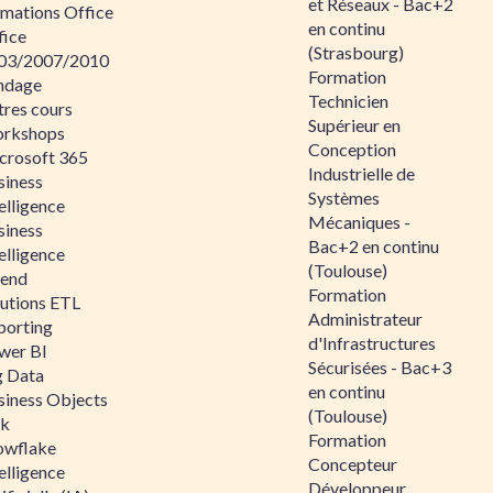
et Réseaux - Bac+2
rmations Office
en continu
fice
(Strasbourg)
03/2007/2010
Formation
ndage
Technicien
tres cours
Supérieur en
rkshops
Conception
crosoft 365
Industrielle de
siness
Systèmes
elligence
Mécaniques -
siness
Bac+2 en continu
elligence
(Toulouse)
lend
Formation
lutions ETL
Administrateur
porting
d'Infrastructures
wer BI
Sécurisées - Bac+3
g Data
en continu
siness Objects
(Toulouse)
ik
Formation
owflake
Concepteur
elligence
Développeur