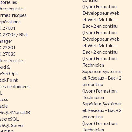
torielles
(Lyon) Formation
ersécurité :
Développeur Web
rmes, risques
et Web Mobile –
opérations
Bac+2 en continu
O 27001
(Lyon) Formation
O 27005 / Risk
Développeur Web
nager
et Web Mobile –
O 22301
Bac+2 en continu
O 27035
(Lyon) Formation
ersécurité :
Technicien
oud &
Supérieur Systèmes
vSecOps
et Réseaux - Bac+2
eckPoint
en continu
ses de données
(Lyon) Formation
L
Technicien
cess
Supérieur Systèmes
acle
et Réseaux - Bac+2
SQL/MariaDB
en continu
stgreSQL
(Lyon) Formation
 SQL Server
Technicien
M DB2