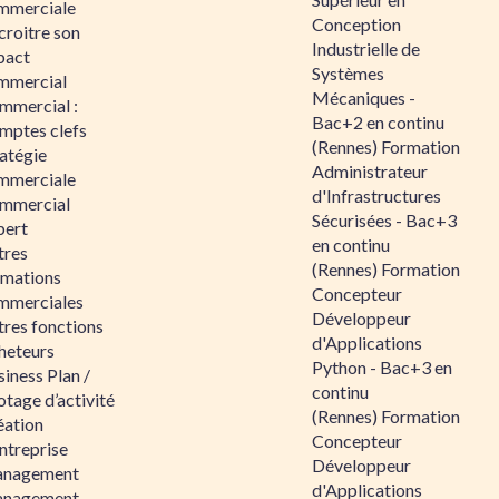
mmerciale
Conception
croitre son
Industrielle de
pact
Systèmes
mmercial
Mécaniques -
mmercial :
Bac+2 en continu
mptes clefs
(Rennes) Formation
atégie
Administrateur
mmerciale
d'Infrastructures
mmercial
Sécurisées - Bac+3
pert
en continu
tres
(Rennes) Formation
rmations
Concepteur
mmerciales
Développeur
tres fonctions
d'Applications
heteurs
Python - Bac+3 en
iness Plan /
continu
otage d’activité
(Rennes) Formation
éation
Concepteur
ntreprise
Développeur
nagement
d'Applications
nagement