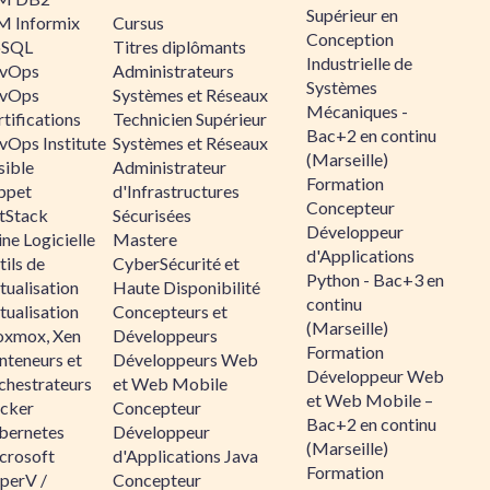
Supérieur en
M Informix
Cursus
Conception
SQL
Titres diplômants
Industrielle de
vOps
Administrateurs
Systèmes
vOps
Systèmes et Réseaux
Mécaniques -
tifications
Technicien Supérieur
Bac+2 en continu
vOps Institute
Systèmes et Réseaux
(Marseille)
sible
Administrateur
Formation
ppet
d'Infrastructures
Concepteur
ltStack
Sécurisées
Développeur
ne Logicielle
Mastere
d'Applications
ils de
CyberSécurité et
Python - Bac+3 en
tualisation
Haute Disponibilité
continu
tualisation
Concepteurs et
(Marseille)
oxmox, Xen
Développeurs
Formation
nteneurs et
Développeurs Web
Développeur Web
chestrateurs
et Web Mobile
et Web Mobile –
cker
Concepteur
Bac+2 en continu
bernetes
Développeur
(Marseille)
crosoft
d'Applications Java
Formation
perV /
Concepteur