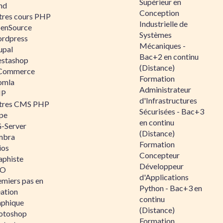
Supérieur en
nd
Conception
tres cours PHP
Industrielle de
enSource
Systèmes
rdpress
Mécaniques -
upal
Bac+2 en continu
estashop
(Distance)
Commerce
Formation
omla
Administrateur
IP
d'Infrastructures
tres CMS PHP
Sécurisées - Bac+3
pe
en continu
-Server
(Distance)
mbra
Formation
ios
Concepteur
aphiste
Développeur
AO
d'Applications
emiers pas en
Python - Bac+3 en
éation
continu
aphique
(Distance)
otoshop
Formation