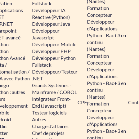
(Nantes)
éation
Fullstack
Formation
pplications
Développeur IA
Concepteur
ET
Reactive (Python)
Développeur
P.NET
Développeur Java
d'Applications
arepoint
Développeur
Python - Bac+3 en
ET avancé
Javascript
continu
thon
Développeur Mobile
(Nantes)
thon
Développeur PHP
Formation
thon Avancé
Développeur Python
Concepteur
ta /
Fullstack
Développeur
tomatisation /
Développeur/Testeur
d'Applications
A avec Python
.NET
Python - Bac+3 en
ango
Grands Systèmes -
continu
hon : autres
Mainframe / COBOL
(Nantes)
urs
Intégrateur Front-
CPF
Cont
Formation
veloppement
End (Javascript)
Concepteur
bile
Testeur logiciels
Développeur
droid
Autres
d'Applications
lin
Chargé d'affaires
Python - Bac+3 en
tter
Chef de projets
continu