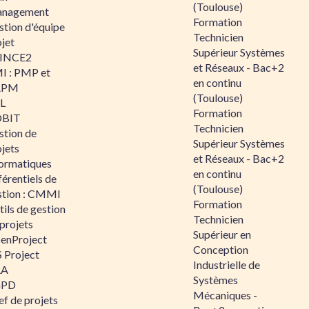
(Toulouse)
nagement
Formation
stion d'équipe
Technicien
jet
Supérieur Systèmes
INCE2
et Réseaux - Bac+2
I : PMP et
en continu
APM
(Toulouse)
IL
Formation
BIT
Technicien
stion de
Supérieur Systèmes
jets
et Réseaux - Bac+2
formatiques
en continu
érentiels de
(Toulouse)
stion : CMMI
Formation
ils de gestion
Technicien
projets
Supérieur en
enProject
Conception
 Project
Industrielle de
RA
Systèmes
GPD
Mécaniques -
f de projets