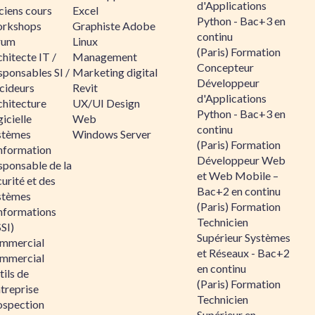
d'Applications
ciens cours
Excel
Python - Bac+3 en
rkshops
Graphiste Adobe
continu
rum
Linux
(Paris) Formation
hitecte IT /
Management
Concepteur
sponsables SI /
Marketing digital
Développeur
cideurs
Revit
d'Applications
chitecture
UX/UI Design
Python - Bac+3 en
icielle
Web
continu
stèmes
Windows Server
(Paris) Formation
information
Développeur Web
sponsable de la
et Web Mobile –
urité et des
Bac+2 en continu
stèmes
(Paris) Formation
informations
Technicien
SI)
Supérieur Systèmes
mmercial
et Réseaux - Bac+2
mmercial
en continu
ils de
(Paris) Formation
ntreprise
Technicien
ospection
Supérieur en