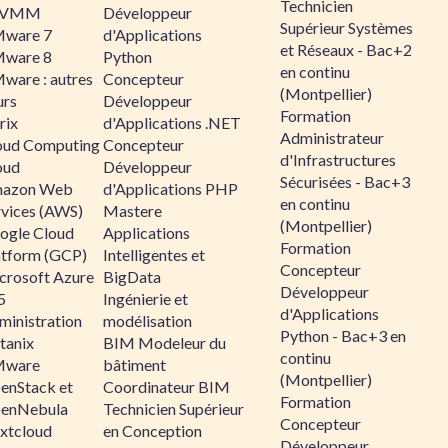
Technicien
CVMM
Développeur
Supérieur Systèmes
ware 7
d'Applications
et Réseaux - Bac+2
ware 8
Python
en continu
ware : autres
Concepteur
(Montpellier)
urs
Développeur
Formation
rix
d'Applications .NET
Administrateur
oud Computing
Concepteur
d'Infrastructures
oud
Développeur
Sécurisées - Bac+3
azon Web
d'Applications PHP
en continu
rvices (AWS)
Mastere
(Montpellier)
ogle Cloud
Applications
Formation
atform (GCP)
Intelligentes et
Concepteur
crosoft Azure
BigData
Développeur
5
Ingénierie et
d'Applications
ministration
modélisation
Python - Bac+3 en
tanix
BIM Modeleur du
continu
ware
bâtiment
(Montpellier)
enStack et
Coordinateur BIM
Formation
enNebula
Technicien Supérieur
Concepteur
xtcloud
en Conception
Développeur