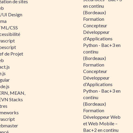
ation de sites
en continu
eb
(Bordeaux)
/UI Design
Formation
gma
Concepteur
ML/CSS
Développeur
essibilité
d'Applications
vascript
Python - Bac+3 en
pescript
continu
ef de Projet
(Bordeaux)
eb
Formation
ct.js
Concepteur
.js
Développeur
gular
d'Applications
de.js
Python - Bac+3 en
RN, MEAN,
continu
VN Stacks
(Bordeaux)
tres
Formation
ameworks
Développeur Web
vascript
et Web Mobile –
bmaster
Bac+2 en continu
ancé