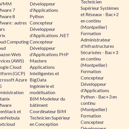
Technicien
CVMM
Développeur
Supérieur Systèmes
ware 7
d'Applications
et Réseaux - Bac+2
ware 8
Python
en continu
ware : autres
Concepteur
(Montpellier)
urs
Développeur
Formation
rix
d'Applications .NET
Administrateur
oud Computing
Concepteur
d'Infrastructures
oud
Développeur
Sécurisées - Bac+3
azon Web
d'Applications PHP
en continu
rvices (AWS)
Mastere
(Montpellier)
ogle Cloud
Applications
Formation
atform (GCP)
Intelligentes et
Concepteur
crosoft Azure
BigData
Développeur
5
Ingénierie et
d'Applications
ministration
modélisation
Python - Bac+3 en
tanix
BIM Modeleur du
continu
ware
bâtiment
(Montpellier)
enStack et
Coordinateur BIM
Formation
enNebula
Technicien Supérieur
Concepteur
xtcloud
en Conception
Développeur