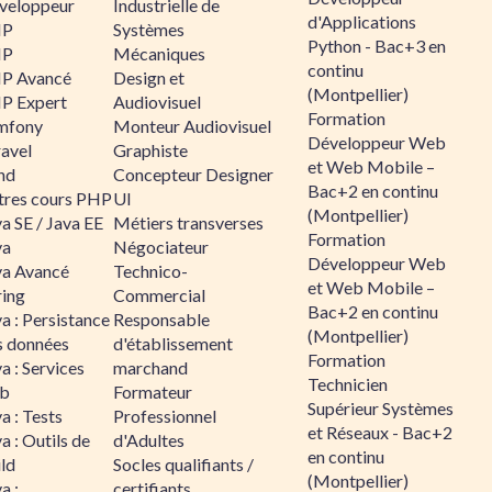
veloppeur
Industrielle de
d'Applications
HP
Systèmes
Python - Bac+3 en
HP
Mécaniques
continu
P Avancé
Design et
(Montpellier)
P Expert
Audiovisuel
Formation
mfony
Monteur Audiovisuel
Développeur Web
ravel
Graphiste
et Web Mobile –
nd
Concepteur Designer
Bac+2 en continu
tres cours PHP
UI
(Montpellier)
a SE / Java EE
Métiers transverses
Formation
va
Négociateur
Développeur Web
va Avancé
Technico-
et Web Mobile –
ring
Commercial
Bac+2 en continu
a : Persistance
Responsable
(Montpellier)
s données
d'établissement
Formation
a : Services
marchand
Technicien
b
Formateur
Supérieur Systèmes
a : Tests
Professionnel
et Réseaux - Bac+2
a : Outils de
d'Adultes
en continu
ld
Socles qualifiants /
(Montpellier)
a :
certifiants