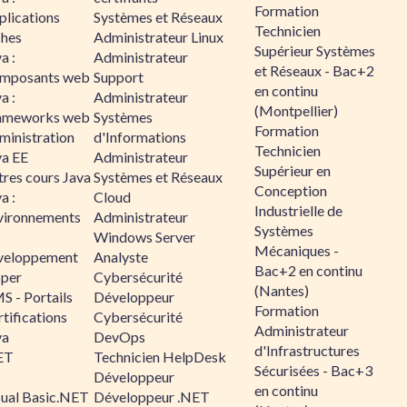
Formation
plications
Systèmes et Réseaux
Technicien
ches
Administrateur Linux
Supérieur Systèmes
a :
Administrateur
et Réseaux - Bac+2
mposants web
Support
en continu
a :
Administrateur
(Montpellier)
ameworks web
Systèmes
Formation
ministration
d'Informations
Technicien
va EE
Administrateur
Supérieur en
tres cours Java
Systèmes et Réseaux
Conception
a :
Cloud
Industrielle de
vironnements
Administrateur
Systèmes
Windows Server
Mécaniques -
veloppement
Analyste
Bac+2 en continu
sper
Cybersécurité
(Nantes)
S - Portails
Développeur
Formation
tifications
Cybersécurité
Administrateur
va
DevOps
d'Infrastructures
ET
Technicien HelpDesk
Sécurisées - Bac+3
Développeur
en continu
sual Basic.NET
Développeur .NET