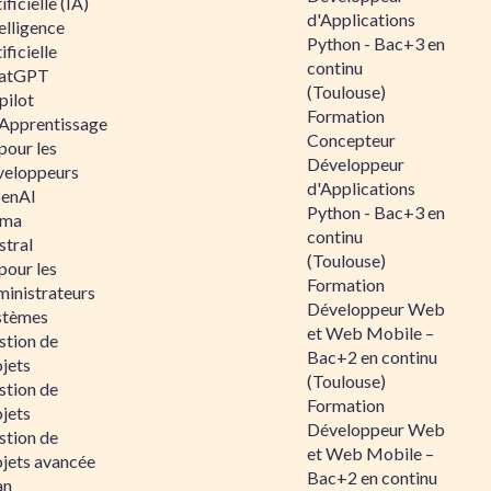
ificielle (IA)
d'Applications
elligence
Python - Bac+3 en
ificielle
continu
atGPT
(Toulouse)
pilot
Formation
 Apprentissage
Concepteur
pour les
Développeur
veloppeurs
d'Applications
enAI
Python - Bac+3 en
ama
continu
stral
(Toulouse)
pour les
Formation
ministrateurs
Développeur Web
stèmes
et Web Mobile –
stion de
Bac+2 en continu
jets
(Toulouse)
stion de
Formation
jets
Développeur Web
stion de
et Web Mobile –
ojets avancée
Bac+2 en continu
an