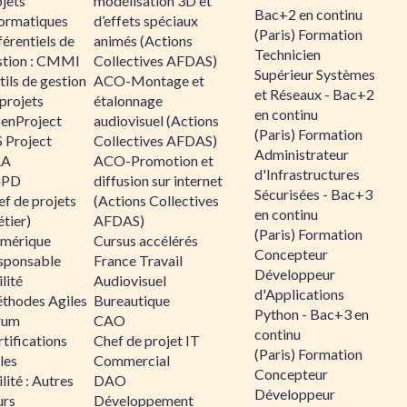
jets
modélisation 3D et
Bac+2 en continu
formatiques
d’effets spéciaux
(Paris) Formation
érentiels de
animés (Actions
Technicien
stion : CMMI
Collectives AFDAS)
Supérieur Systèmes
ils de gestion
ACO-Montage et
et Réseaux - Bac+2
projets
étalonnage
en continu
enProject
audiovisuel (Actions
(Paris) Formation
 Project
Collectives AFDAS)
Administrateur
RA
ACO-Promotion et
d'Infrastructures
GPD
diffusion sur internet
Sécurisées - Bac+3
f de projets
(Actions Collectives
en continu
tier)
AFDAS)
(Paris) Formation
mérique
Cursus accélérés
Concepteur
sponsable
France Travail
Développeur
lité
Audiovisuel
d'Applications
thodes Agiles
Bureautique
Python - Bac+3 en
rum
CAO
continu
tifications
Chef de projet IT
(Paris) Formation
les
Commercial
Concepteur
lité : Autres
DAO
Développeur
urs
Développement