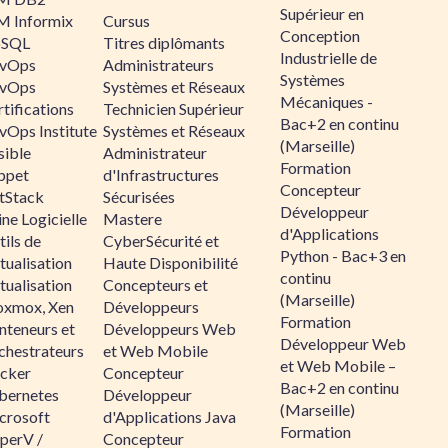
Supérieur en
M Informix
Cursus
Conception
SQL
Titres diplômants
Industrielle de
vOps
Administrateurs
Systèmes
vOps
Systèmes et Réseaux
Mécaniques -
tifications
Technicien Supérieur
Bac+2 en continu
vOps Institute
Systèmes et Réseaux
(Marseille)
sible
Administrateur
Formation
ppet
d'Infrastructures
Concepteur
ltStack
Sécurisées
Développeur
ne Logicielle
Mastere
d'Applications
ils de
CyberSécurité et
Python - Bac+3 en
tualisation
Haute Disponibilité
continu
tualisation
Concepteurs et
(Marseille)
oxmox, Xen
Développeurs
Formation
nteneurs et
Développeurs Web
Développeur Web
chestrateurs
et Web Mobile
et Web Mobile –
cker
Concepteur
Bac+2 en continu
bernetes
Développeur
(Marseille)
crosoft
d'Applications Java
Formation
perV /
Concepteur