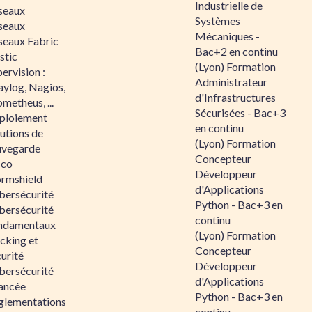
Industrielle de
seaux
Systèmes
seaux
Mécaniques -
seaux Fabric
Bac+2 en continu
stic
(Lyon) Formation
ervision :
Administrateur
aylog, Nagios,
d'Infrastructures
metheus, ...
Sécurisées - Bac+3
ploiement
en continu
utions de
(Lyon) Formation
uvegarde
Concepteur
sco
Développeur
ormshield
d'Applications
bersécurité
Python - Bac+3 en
bersécurité
continu
ndamentaux
(Lyon) Formation
cking et
Concepteur
urité
Développeur
bersécurité
d'Applications
ancée
Python - Bac+3 en
glementations
continu