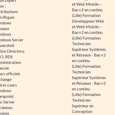
nux Expert
et Web Mobile –
ux :
Bac+2 en continu
tributions
(Lille) Formation
écifiques
Développeur Web
ndows
et Web Mobile –
seaux
Bac+2 en continu
ndows
(Lille) Formation
ndows Server
Technicien
wershell
Supérieur Systèmes
ive Directory,
et Réseaux - Bac+2
O, RDS
en continu
ministration
(Lille) Formation
ancée
Technicien
rs officiels
Supérieur Systèmes
change
et Réseaux - Bac+2
tres cours
en continu
ndows
(Lille) Formation
arepoint
Technicien
nc Server
Supérieur en
ciennes
Conception
rsions