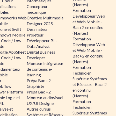
ET pour
informatiques
(Nantes)
lications
Concepteur
Formation
biles
mécanique
Développeur Web
ameworks Web
Creative Multimedia
et Web Mobile –
bile
Designer 2025
Bac+2 en continu
one et Swift
Dessinateur
(Nantes)
ndows Mobile
Projeteur
Formation
 Code / Low
Développeur BI -
Développeur Web
de
Data Analyst
et Web Mobile –
ogle AppSheet
Digital Business
Bac+2 en continu
 Code / Low
Developer
(Nantes)
de
Monteur Intégrateur
Formation
ndamentaux
de contenus e-
Technicien
bble
learning
Supérieur Systèmes
n
Prépa Bac +2
et Réseaux - Bac+2
bflow
Graphiste
en continu
wer Platform
Prépa Bac +2
(Nantes)
ie Logiciel
Monteur audiovisuel
Formation
ML
UX/UI Designer
Technicien
alyse et
Autres cursus
Supérieur Systèmes
délisation
Systèmes et Réseaux