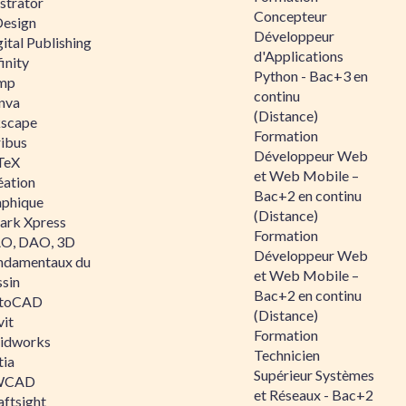
ustrator
Concepteur
Design
Développeur
ital Publishing
d'Applications
inity
Python - Bac+3 en
mp
continu
nva
(Distance)
kscape
Formation
ribus
Développeur Web
TeX
et Web Mobile –
éation
Bac+2 en continu
aphique
(Distance)
ark Xpress
Formation
O, DAO, 3D
Développeur Web
ndamentaux du
et Web Mobile –
ssin
Bac+2 en continu
toCAD
(Distance)
vit
Formation
lidworks
Technicien
tia
Supérieur Systèmes
WCAD
et Réseaux - Bac+2
aftsight