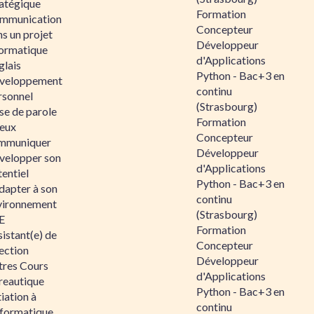
ratégique
Formation
mmunication
Concepteur
s un projet
Développeur
formatique
d'Applications
glais
Python - Bac+3 en
veloppement
continu
rsonnel
(Strasbourg)
se de parole
Formation
eux
Concepteur
mmuniquer
Développeur
velopper son
d'Applications
entiel
Python - Bac+3 en
dapter à son
continu
vironnement
(Strasbourg)
E
Formation
istant(e) de
Concepteur
ection
Développeur
tres Cours
d'Applications
reautique
Python - Bac+3 en
tiation à
continu
nformatique