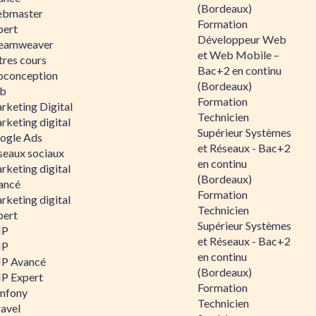
(Bordeaux)
bmaster
Formation
pert
Développeur Web
eamweaver
et Web Mobile –
tres cours
Bac+2 en continu
oconception
(Bordeaux)
b
Formation
rketing Digital
Technicien
rketing digital
Supérieur Systèmes
ogle Ads
et Réseaux - Bac+2
seaux sociaux
en continu
rketing digital
(Bordeaux)
ancé
Formation
rketing digital
Technicien
pert
Supérieur Systèmes
HP
et Réseaux - Bac+2
HP
en continu
P Avancé
(Bordeaux)
P Expert
Formation
mfony
Technicien
ravel