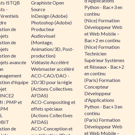
d'Applications
sts ISTQB
Graphiste Open
Python - Bac+3 en
ts -
Source
continu
érentiels
InDesign (Adobe)
(Nice) Formation
dre
Photoshop (Adobe)
Développeur Web
stion de
Producteur
et Web Mobile –
jets
Audiovisuel
Bac+2 en continu
stion de
(Montage,
(Nice) Formation
jets
Animation/3D, Post-
Technicien
stion de
production)
Supérieur Systèmes
ojets avancée
Vidéaste Accéléré
et Réseaux - Bac+2
an
Webmaster accéléré
en continu
nagement
ACO-CAO/DAO -
(Paris) Formation
stion d'équipe
2D/3D pour la régie
Concepteur
jet
(Actions Collectives
Développeur
INCE2
AFDAS)
d'Applications
I : PMP et
ACO-Compositing et
Python - Bac+3 en
APM
effets spéciaux
continu
IL
(Actions Collectives
(Paris) Formation
BIT
AFDAS)
Développeur Web
stion de
ACO-Conception et
et Web Mobile –