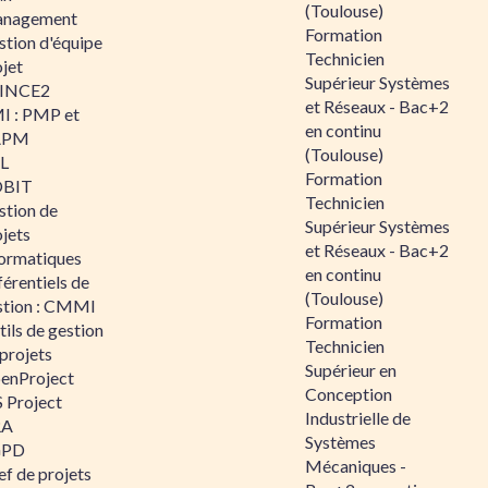
(Toulouse)
nagement
Formation
stion d'équipe
Technicien
jet
Supérieur Systèmes
INCE2
et Réseaux - Bac+2
I : PMP et
en continu
APM
(Toulouse)
IL
Formation
BIT
Technicien
stion de
Supérieur Systèmes
jets
et Réseaux - Bac+2
formatiques
en continu
érentiels de
(Toulouse)
stion : CMMI
Formation
ils de gestion
Technicien
projets
Supérieur en
enProject
Conception
 Project
Industrielle de
RA
Systèmes
GPD
Mécaniques -
f de projets