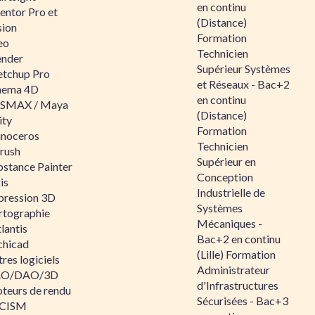
en continu
entor Pro et
(Distance)
sion
Formation
eo
Technicien
ender
Supérieur Systèmes
etchup Pro
et Réseaux - Bac+2
nema 4D
en continu
SMAX / Maya
(Distance)
ity
Formation
inoceros
Technicien
rush
Supérieur en
bstance Painter
Conception
is
Industrielle de
pression 3D
Systèmes
rtographie
Mécaniques -
lantis
Bac+2 en continu
chicad
(Lille) Formation
res logiciels
Administrateur
O/DAO/3D
d'Infrastructures
teurs de rendu
Sécurisées - Bac+3
CISM