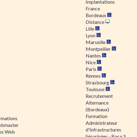
Implantations
France
Bordeaux
Distance
Lille
Lyon
Marseille
Montpellier
Nantes
Nice
Paris
Rennes
Strasbourg
Toulouse
Recrutement
Alternance
(Bordeaux)
Formation
rmations
Administrateur
bmaster
d'Infrastructures
tes Web
Sécurisées - Bac+3