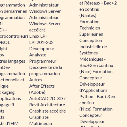
et Réseaux - Bac+2
ogrammation
Administrateur
en continu
en démarrer en
Windows Server
(Nantes)
ogrammation
Administrateur
Formation
ML
Windows Server -
Technicien
C++
accéléré
Supérieur en
crocontroleurs
Linux LPI
Conception
OBOL
LPI 201-202
Industrielle de
lphi
Développeur
Systèmes
by
Analyste
Mécaniques -
tres langages
Programmeur
Bac+2 en continu
nDev
Découverte de la
(Nice) Formation
ogrammation
programmation
Concepteur
ctionnelle et
Autres
Développeur
gique
After Effects
d'Applications
ckaging
(Adobe)
Python - Bac+3 en
pplications
AutoCAD 2D-3D /
continu
ngage R
Revit Architecture
(Nice) Formation
sts
Graphiste accéléré
Concepteur
sts
Graphiste
Développeur
sts d'IHM
Multimedia