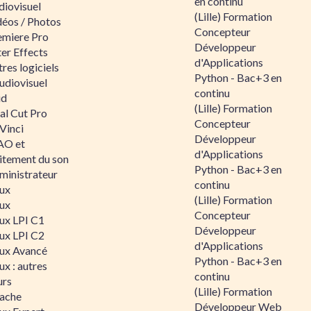
en continu
diovisuel
(Lille) Formation
déos / Photos
Concepteur
emiere Pro
Développeur
er Effects
d'Applications
res logiciels
Python - Bac+3 en
udiovisuel
continu
id
(Lille) Formation
al Cut Pro
Concepteur
Vinci
Développeur
O et
d'Applications
aitement du son
Python - Bac+3 en
ministrateur
continu
nux
(Lille) Formation
nux
Concepteur
nux LPI C1
Développeur
nux LPI C2
d'Applications
nux Avancé
Python - Bac+3 en
ux : autres
continu
urs
(Lille) Formation
ache
Développeur Web