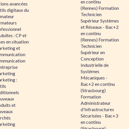
en continu
tions avancées
(Rennes) Formation
ils digitaux du
Technicien
rmateur
Supérieur Systèmes
rmateurs
et Réseaux - Bac+2
ofessionnel
en continu
dultes : CP et
(Rennes) Formation
es en situation
Technicien
rketing et
Supérieur en
mmunication
Conception
mmunication
Industrielle de
ntreprise
Systèmes
rketing
Mécaniques -
rketing :
Bac+2 en continu
ils
(Strasbourg)
ditionnels
Formation
uveaux
Administrateur
duits et
d'Infrastructures
uveaux
Sécurisées - Bac+3
rchés
en continu
rketing
(Strasbourg)