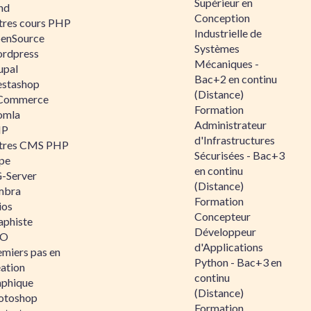
Supérieur en
nd
Conception
tres cours PHP
Industrielle de
enSource
Systèmes
rdpress
Mécaniques -
upal
Bac+2 en continu
estashop
(Distance)
Commerce
Formation
omla
Administrateur
IP
d'Infrastructures
tres CMS PHP
Sécurisées - Bac+3
pe
en continu
-Server
(Distance)
mbra
Formation
ios
Concepteur
aphiste
Développeur
AO
d'Applications
emiers pas en
Python - Bac+3 en
éation
continu
aphique
(Distance)
otoshop
Formation