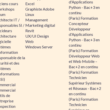
d'Applications
ciens cours
Excel
Python - Bac+3 en
rkshops
Graphiste Adobe
continu
rum
Linux
(Paris) Formation
hitecte IT /
Management
Concepteur
sponsables SI /
Marketing digital
Développeur
cideurs
Revit
d'Applications
chitecture
UX/UI Design
Python - Bac+3 en
icielle
Web
continu
stèmes
Windows Server
(Paris) Formation
information
Développeur Web
sponsable de la
et Web Mobile –
urité et des
Bac+2 en continu
stèmes
(Paris) Formation
informations
Technicien
SI)
Supérieur Systèmes
mmercial
et Réseaux - Bac+2
mmercial
en continu
ils de
(Paris) Formation
ntreprise
Technicien
ospection
Supérieur en