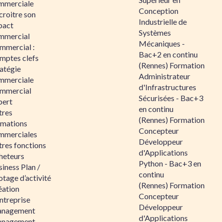
mmerciale
Conception
croitre son
Industrielle de
pact
Systèmes
mmercial
Mécaniques -
mmercial :
Bac+2 en continu
mptes clefs
(Rennes) Formation
atégie
Administrateur
mmerciale
d'Infrastructures
mmercial
Sécurisées - Bac+3
pert
en continu
tres
(Rennes) Formation
rmations
Concepteur
mmerciales
Développeur
tres fonctions
d'Applications
heteurs
Python - Bac+3 en
iness Plan /
continu
otage d’activité
(Rennes) Formation
éation
Concepteur
ntreprise
Développeur
nagement
d'Applications
nagement