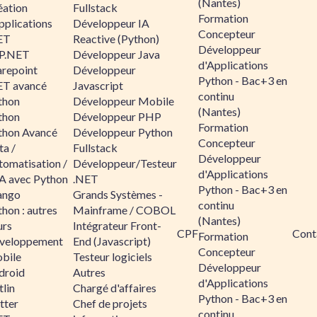
(Nantes)
éation
Fullstack
Formation
pplications
Développeur IA
Concepteur
ET
Reactive (Python)
Développeur
P.NET
Développeur Java
d'Applications
arepoint
Développeur
Python - Bac+3 en
ET avancé
Javascript
continu
thon
Développeur Mobile
(Nantes)
thon
Développeur PHP
Formation
thon Avancé
Développeur Python
Concepteur
ta /
Fullstack
Développeur
tomatisation /
Développeur/Testeur
d'Applications
A avec Python
.NET
Python - Bac+3 en
ango
Grands Systèmes -
continu
hon : autres
Mainframe / COBOL
(Nantes)
urs
Intégrateur Front-
CPF
Cont
Formation
veloppement
End (Javascript)
Concepteur
bile
Testeur logiciels
Développeur
droid
Autres
d'Applications
lin
Chargé d'affaires
Python - Bac+3 en
tter
Chef de projets
continu