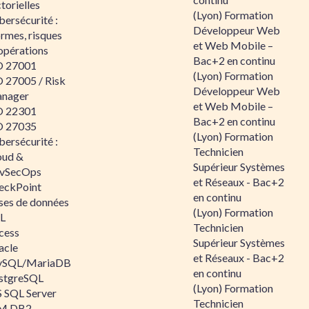
torielles
(Lyon) Formation
ersécurité :
Développeur Web
rmes, risques
et Web Mobile –
opérations
Bac+2 en continu
O 27001
(Lyon) Formation
O 27005 / Risk
Développeur Web
nager
et Web Mobile –
O 22301
Bac+2 en continu
O 27035
(Lyon) Formation
ersécurité :
Technicien
oud &
Supérieur Systèmes
vSecOps
et Réseaux - Bac+2
eckPoint
en continu
ses de données
(Lyon) Formation
L
Technicien
cess
Supérieur Systèmes
acle
et Réseaux - Bac+2
SQL/MariaDB
en continu
stgreSQL
(Lyon) Formation
 SQL Server
Technicien
M DB2