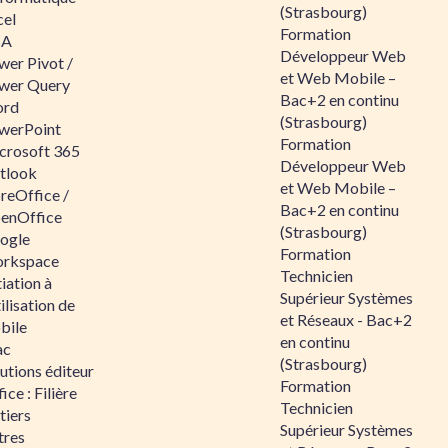
(Strasbourg)
cel
Formation
BA
Développeur Web
wer Pivot /
et Web Mobile –
wer Query
Bac+2 en continu
rd
(Strasbourg)
werPoint
Formation
crosoft 365
Développeur Web
tlook
et Web Mobile –
reOffice /
Bac+2 en continu
enOffice
(Strasbourg)
ogle
Formation
rkspace
Technicien
tiation à
Supérieur Systèmes
tilisation de
et Réseaux - Bac+2
bile
en continu
ac
(Strasbourg)
utions éditeur
Formation
ice : Filière
Technicien
tiers
Supérieur Systèmes
tres