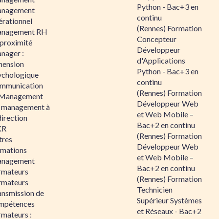
Python - Bac+3 en
nagement
continu
érationnel
(Rennes) Formation
nagement RH
Concepteur
 proximité
Développeur
nager :
d'Applications
mension
Python - Bac+3 en
ychologique
continu
mmunication
(Rennes) Formation
 Management
Développeur Web
 management à
et Web Mobile –
direction
Bac+2 en continu
KR
(Rennes) Formation
tres
Développeur Web
rmations
et Web Mobile –
nagement
Bac+2 en continu
rmateurs
(Rennes) Formation
rmateurs
Technicien
ansmission de
Supérieur Systèmes
mpétences
et Réseaux - Bac+2
rmateurs :