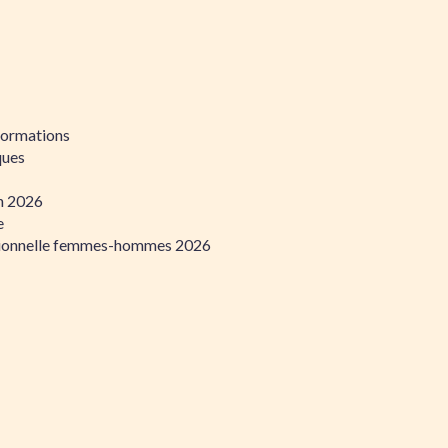
formations
ques
on 2026
e
ssionnelle femmes-hommes 2026