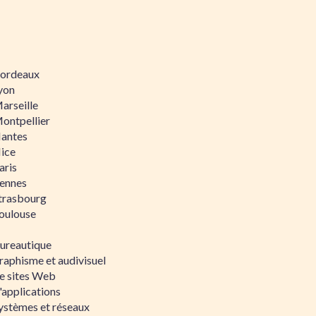
 Bordeaux
Lyon
Marseille
Montpellier
Nantes
Nice
aris
Rennes
Strasbourg
Toulouse
bureautique
raphisme et audivisuel
e sites Web
'applications
ystèmes et réseaux