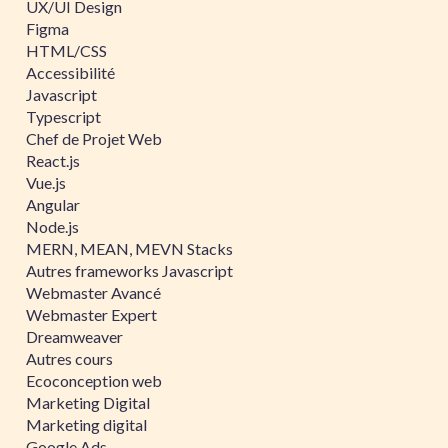
UX/UI Design
Figma
HTML/CSS
Accessibilité
Javascript
Typescript
Chef de Projet Web
React.js
Vue.js
Angular
Node.js
MERN, MEAN, MEVN Stacks
Autres frameworks Javascript
Webmaster Avancé
Webmaster Expert
Dreamweaver
Autres cours
Ecoconception web
Marketing Digital
Marketing digital
Google Ads