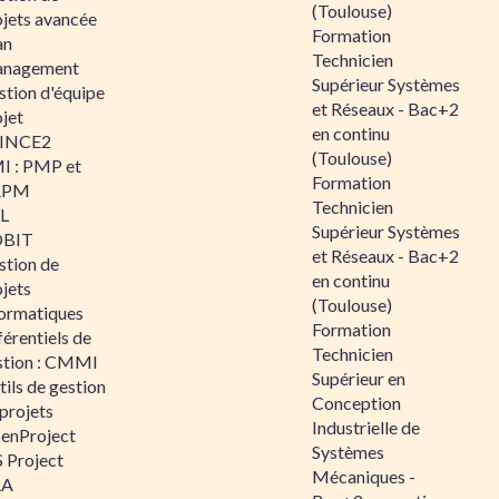
(Toulouse)
ojets avancée
Formation
an
Technicien
nagement
Supérieur Systèmes
stion d'équipe
et Réseaux - Bac+2
jet
en continu
INCE2
(Toulouse)
I : PMP et
Formation
APM
Technicien
IL
Supérieur Systèmes
BIT
et Réseaux - Bac+2
stion de
en continu
jets
(Toulouse)
formatiques
Formation
érentiels de
Technicien
stion : CMMI
Supérieur en
ils de gestion
Conception
projets
Industrielle de
enProject
Systèmes
 Project
Mécaniques -
RA