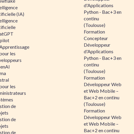
owflake
d'Applications
elligence
Python - Bac+3 en
ificielle (IA)
continu
elligence
(Toulouse)
ificielle
Formation
atGPT
Concepteur
pilot
Développeur
 Apprentissage
d'Applications
pour les
Python - Bac+3 en
veloppeurs
continu
enAI
(Toulouse)
ama
Formation
stral
Développeur Web
pour les
et Web Mobile –
ministrateurs
Bac+2 en continu
stèmes
(Toulouse)
stion de
Formation
jets
Développeur Web
stion de
et Web Mobile –
jets
Bac+2 en continu
stion de