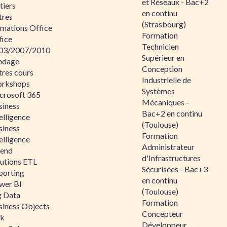
et Réseaux - Bac+2
tiers
en continu
tres
(Strasbourg)
rmations Office
Formation
fice
Technicien
03/2007/2010
Supérieur en
ndage
Conception
tres cours
Industrielle de
rkshops
Systèmes
crosoft 365
Mécaniques -
siness
Bac+2 en continu
elligence
(Toulouse)
siness
Formation
elligence
Administrateur
lend
d'Infrastructures
lutions ETL
Sécurisées - Bac+3
porting
en continu
wer BI
(Toulouse)
g Data
Formation
siness Objects
Concepteur
ik
Développeur