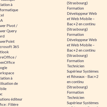
(Strasbourg)
tiation à
Formation
nformatique
Développeur Web
cel
et Web Mobile –
BA
Bac+2 en continu
wer Pivot /
(Strasbourg)
wer Query
Formation
rd
Développeur Web
werPoint
et Web Mobile –
crosoft 365
Bac+2 en continu
tlook
(Strasbourg)
reOffice /
Formation
enOffice
Technicien
ogle
Supérieur Systèmes
rkspace
et Réseaux - Bac+2
tiation à
en continu
tilisation de
(Strasbourg)
bile
Formation
ac
Technicien
utions éditeur
Supérieur Systèmes
ice : Filière