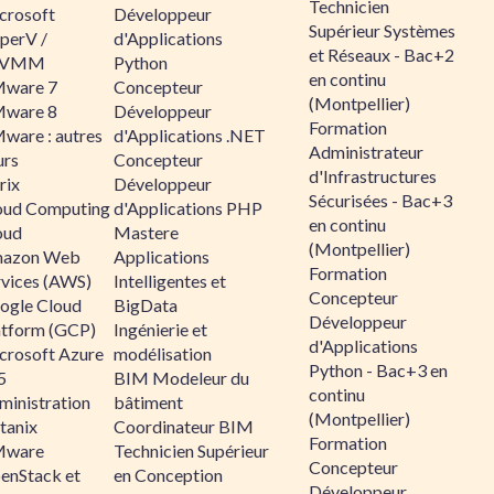
Technicien
crosoft
Développeur
Supérieur Systèmes
perV /
d'Applications
et Réseaux - Bac+2
CVMM
Python
en continu
ware 7
Concepteur
(Montpellier)
ware 8
Développeur
Formation
ware : autres
d'Applications .NET
Administrateur
urs
Concepteur
d'Infrastructures
rix
Développeur
Sécurisées - Bac+3
oud Computing
d'Applications PHP
en continu
oud
Mastere
(Montpellier)
azon Web
Applications
Formation
rvices (AWS)
Intelligentes et
Concepteur
ogle Cloud
BigData
Développeur
atform (GCP)
Ingénierie et
d'Applications
crosoft Azure
modélisation
Python - Bac+3 en
5
BIM Modeleur du
continu
ministration
bâtiment
(Montpellier)
tanix
Coordinateur BIM
Formation
ware
Technicien Supérieur
Concepteur
enStack et
en Conception
Développeur