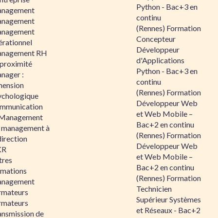
Python - Bac+3 en
nagement
continu
nagement
(Rennes) Formation
nagement
Concepteur
érationnel
Développeur
nagement RH
d'Applications
 proximité
Python - Bac+3 en
nager :
continu
mension
(Rennes) Formation
ychologique
Développeur Web
mmunication
et Web Mobile –
 Management
Bac+2 en continu
 management à
(Rennes) Formation
direction
Développeur Web
KR
et Web Mobile –
tres
Bac+2 en continu
rmations
(Rennes) Formation
nagement
Technicien
rmateurs
Supérieur Systèmes
rmateurs
et Réseaux - Bac+2
ansmission de