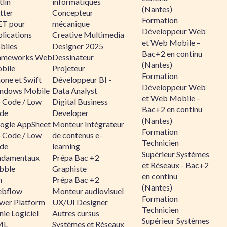
lin
informatiques
(Nantes)
tter
Concepteur
Formation
ET pour
mécanique
Développeur Web
lications
Creative Multimedia
et Web Mobile –
biles
Designer 2025
Bac+2 en continu
ameworks Web
Dessinateur
(Nantes)
bile
Projeteur
Formation
one et Swift
Développeur BI -
Développeur Web
ndows Mobile
Data Analyst
et Web Mobile –
 Code / Low
Digital Business
Bac+2 en continu
de
Developer
(Nantes)
ogle AppSheet
Monteur Intégrateur
Formation
 Code / Low
de contenus e-
Technicien
de
learning
Supérieur Systèmes
ndamentaux
Prépa Bac +2
et Réseaux - Bac+2
bble
Graphiste
en continu
n
Prépa Bac +2
(Nantes)
bflow
Monteur audiovisuel
Formation
wer Platform
UX/UI Designer
Technicien
ie Logiciel
Autres cursus
Supérieur Systèmes
ML
Systèmes et Réseaux