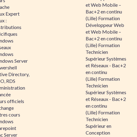
urs
et Web Mobile –
ache
Bac+2 en continu
nux Expert
(Lille) Formation
ux :
Développeur Web
tributions
et Web Mobile –
écifiques
Bac+2 en continu
ndows
(Lille) Formation
seaux
Technicien
ndows
Supérieur Systèmes
ndows Server
et Réseaux - Bac+2
wershell
en continu
ive Directory,
(Lille) Formation
O, RDS
Technicien
ministration
Supérieur Systèmes
ancée
et Réseaux - Bac+2
rs officiels
en continu
change
(Lille) Formation
tres cours
Technicien
ndows
Supérieur en
arepoint
Conception
nc Server