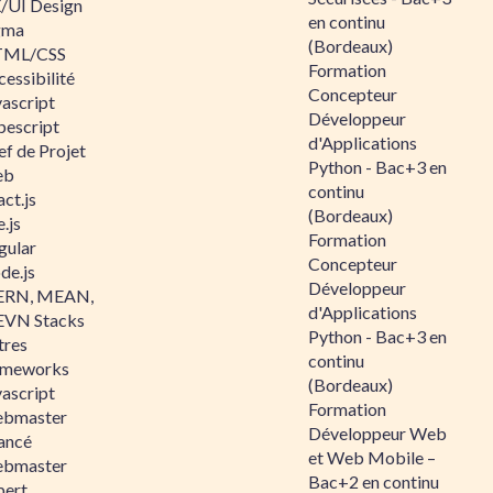
/UI Design
en continu
gma
(Bordeaux)
ML/CSS
Formation
essibilité
Concepteur
vascript
Développeur
pescript
d'Applications
ef de Projet
Python - Bac+3 en
eb
continu
ct.js
(Bordeaux)
.js
Formation
gular
Concepteur
de.js
Développeur
RN, MEAN,
d'Applications
VN Stacks
Python - Bac+3 en
tres
continu
ameworks
(Bordeaux)
vascript
Formation
bmaster
Développeur Web
ancé
et Web Mobile –
bmaster
Bac+2 en continu
pert