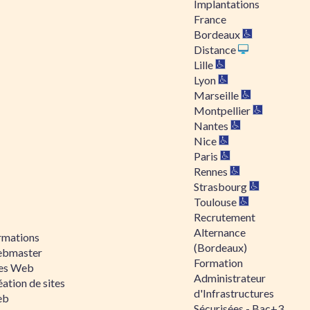
Implantations
France
Bordeaux
Distance
Lille
Lyon
Marseille
Montpellier
Nantes
Nice
Paris
Rennes
Strasbourg
Toulouse
Recrutement
Alternance
rmations
(Bordeaux)
bmaster
Formation
tes Web
Administrateur
ation de sites
d'Infrastructures
eb
Sécurisées - Bac+3