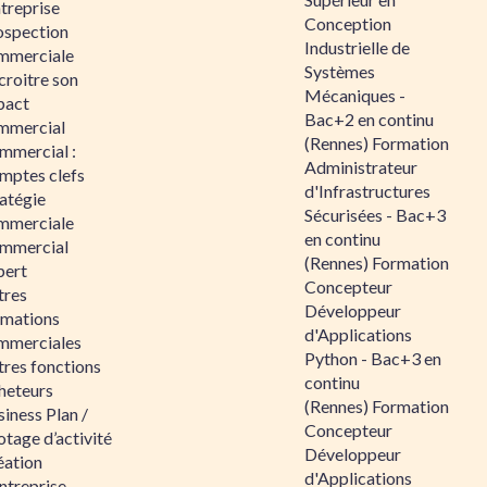
ntreprise
Conception
ospection
Industrielle de
mmerciale
Systèmes
croitre son
Mécaniques -
pact
Bac+2 en continu
mmercial
(Rennes) Formation
mmercial :
Administrateur
mptes clefs
d'Infrastructures
atégie
Sécurisées - Bac+3
mmerciale
en continu
mmercial
(Rennes) Formation
pert
Concepteur
tres
Développeur
rmations
d'Applications
mmerciales
Python - Bac+3 en
tres fonctions
continu
heteurs
(Rennes) Formation
iness Plan /
Concepteur
otage d’activité
Développeur
éation
d'Applications
ntreprise