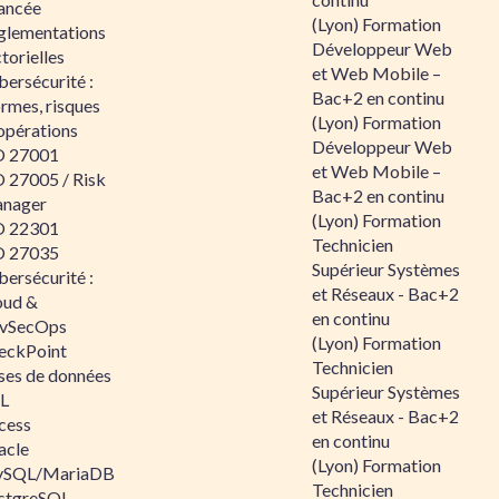
ancée
(Lyon) Formation
glementations
Développeur Web
torielles
et Web Mobile –
ersécurité :
Bac+2 en continu
rmes, risques
(Lyon) Formation
opérations
Développeur Web
O 27001
et Web Mobile –
O 27005 / Risk
Bac+2 en continu
nager
(Lyon) Formation
O 22301
Technicien
O 27035
Supérieur Systèmes
ersécurité :
et Réseaux - Bac+2
oud &
en continu
vSecOps
(Lyon) Formation
eckPoint
Technicien
ses de données
Supérieur Systèmes
L
et Réseaux - Bac+2
cess
en continu
acle
(Lyon) Formation
SQL/MariaDB
Technicien
stgreSQL