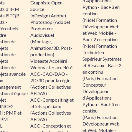
d'Applications
sts
Graphiste Open
Python - Bac+3 en
sts d'IHM
Source
continu
sts ISTQB
InDesign (Adobe)
(Nice) Formation
ts -
Photoshop (Adobe)
Développeur Web
érentiels
Producteur
et Web Mobile –
dre
Audiovisuel
Bac+2 en continu
stion de
(Montage,
(Nice) Formation
jets
Animation/3D, Post-
Technicien
stion de
production)
Supérieur Systèmes
jets
Vidéaste Accéléré
et Réseaux - Bac+2
stion de
Webmaster accéléré
en continu
ojets avancée
ACO-CAO/DAO -
(Paris) Formation
an
2D/3D pour la régie
Concepteur
nagement
(Actions Collectives
Développeur
stion d'équipe
AFDAS)
d'Applications
jet
ACO-Compositing et
Python - Bac+3 en
INCE2
effets spéciaux
continu
I : PMP et
(Actions Collectives
(Paris) Formation
APM
AFDAS)
Développeur Web
IL
ACO-Conception et
et Web Mobile –