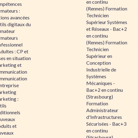
en continu
mpétences
(Rennes) Formation
rmateurs :
Technicien
tions avancées
Supérieur Systèmes
ils digitaux du
et Réseaux - Bac+2
rmateur
en continu
rmateurs
(Rennes) Formation
ofessionnel
Technicien
dultes : CP et
Supérieur en
es en situation
Conception
rketing et
Industrielle de
mmunication
Systèmes
mmunication
Mécaniques -
ntreprise
Bac+2 en continu
rketing
(Strasbourg)
rketing :
Formation
ils
Administrateur
ditionnels
d'Infrastructures
uveaux
Sécurisées - Bac+3
duits et
en continu
uveaux
(Strasbourg)