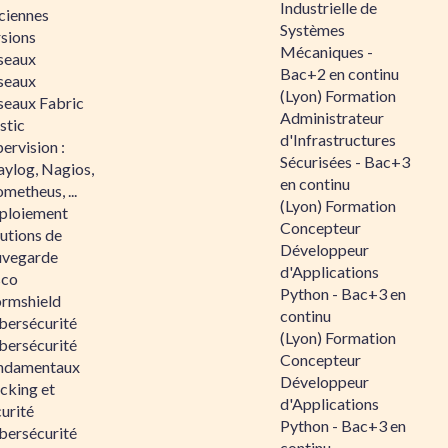
Industrielle de
ciennes
Systèmes
rsions
Mécaniques -
seaux
Bac+2 en continu
seaux
(Lyon) Formation
seaux Fabric
Administrateur
stic
d'Infrastructures
ervision :
Sécurisées - Bac+3
aylog, Nagios,
en continu
metheus, ...
(Lyon) Formation
ploiement
Concepteur
utions de
Développeur
uvegarde
d'Applications
sco
Python - Bac+3 en
ormshield
continu
bersécurité
(Lyon) Formation
bersécurité
Concepteur
ndamentaux
Développeur
cking et
d'Applications
urité
Python - Bac+3 en
bersécurité
continu