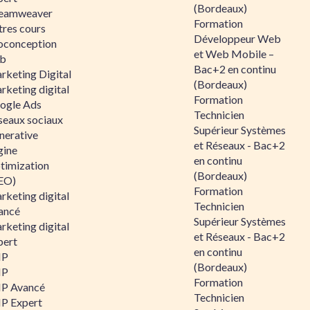
(Bordeaux)
eamweaver
Formation
tres cours
Développeur Web
oconception
et Web Mobile –
b
Bac+2 en continu
rketing Digital
(Bordeaux)
rketing digital
Formation
ogle Ads
Technicien
seaux sociaux
Supérieur Systèmes
nerative
et Réseaux - Bac+2
gine
en continu
timization
(Bordeaux)
EO)
Formation
rketing digital
Technicien
ancé
Supérieur Systèmes
rketing digital
et Réseaux - Bac+2
pert
en continu
HP
(Bordeaux)
HP
Formation
P Avancé
Technicien
P Expert