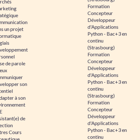
rchés
Formation
rketing
Concepteur
ratégique
Développeur
mmunication
d'Applications
s un projet
Python - Bac+3 en
formatique
continu
glais
(Strasbourg)
veloppement
Formation
rsonnel
Concepteur
se de parole
Développeur
eux
d'Applications
mmuniquer
Python - Bac+3 en
velopper son
continu
entiel
(Strasbourg)
dapter à son
Formation
vironnement
Concepteur
E
Développeur
istant(e) de
d'Applications
ection
Python - Bac+3 en
tres Cours
continu
reautique