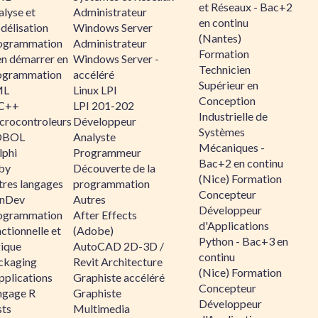
et Réseaux - Bac+2
alyse et
Administrateur
en continu
délisation
Windows Server
(Nantes)
ogrammation
Administrateur
Formation
en démarrer en
Windows Server -
Technicien
ogrammation
accéléré
Supérieur en
ML
Linux LPI
Conception
C++
LPI 201-202
Industrielle de
crocontroleurs
Développeur
Systèmes
OBOL
Analyste
Mécaniques -
lphi
Programmeur
Bac+2 en continu
by
Découverte de la
(Nice) Formation
tres langages
programmation
Concepteur
nDev
Autres
Développeur
ogrammation
After Effects
d'Applications
ctionnelle et
(Adobe)
Python - Bac+3 en
gique
AutoCAD 2D-3D /
continu
ckaging
Revit Architecture
(Nice) Formation
pplications
Graphiste accéléré
Concepteur
ngage R
Graphiste
Développeur
sts
Multimedia