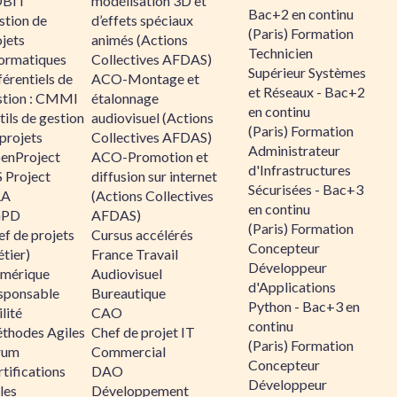
BIT
modélisation 3D et
Bac+2 en continu
stion de
d’effets spéciaux
(Paris) Formation
jets
animés (Actions
Technicien
formatiques
Collectives AFDAS)
Supérieur Systèmes
érentiels de
ACO-Montage et
et Réseaux - Bac+2
stion : CMMI
étalonnage
en continu
ils de gestion
audiovisuel (Actions
(Paris) Formation
projets
Collectives AFDAS)
Administrateur
enProject
ACO-Promotion et
d'Infrastructures
 Project
diffusion sur internet
Sécurisées - Bac+3
RA
(Actions Collectives
en continu
GPD
AFDAS)
(Paris) Formation
f de projets
Cursus accélérés
Concepteur
tier)
France Travail
Développeur
mérique
Audiovisuel
d'Applications
sponsable
Bureautique
Python - Bac+3 en
lité
CAO
continu
thodes Agiles
Chef de projet IT
(Paris) Formation
rum
Commercial
Concepteur
tifications
DAO
Développeur
les
Développement