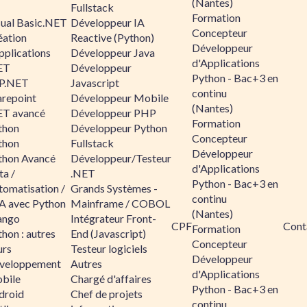
(Nantes)
Fullstack
Formation
sual Basic.NET
Développeur IA
Concepteur
éation
Reactive (Python)
Développeur
pplications
Développeur Java
d'Applications
ET
Développeur
Python - Bac+3 en
P.NET
Javascript
continu
arepoint
Développeur Mobile
(Nantes)
ET avancé
Développeur PHP
Formation
thon
Développeur Python
Concepteur
thon
Fullstack
Développeur
thon Avancé
Développeur/Testeur
d'Applications
ta /
.NET
Python - Bac+3 en
tomatisation /
Grands Systèmes -
continu
A avec Python
Mainframe / COBOL
(Nantes)
ango
Intégrateur Front-
CPF
Cont
Formation
hon : autres
End (Javascript)
Concepteur
urs
Testeur logiciels
Développeur
veloppement
Autres
d'Applications
bile
Chargé d'affaires
Python - Bac+3 en
droid
Chef de projets
continu