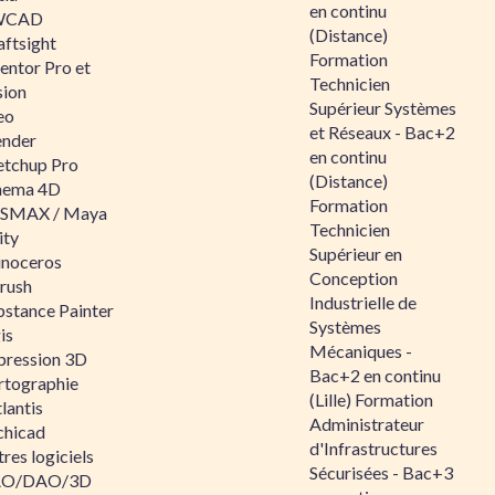
en continu
WCAD
(Distance)
aftsight
Formation
entor Pro et
Technicien
sion
Supérieur Systèmes
eo
et Réseaux - Bac+2
ender
en continu
etchup Pro
(Distance)
nema 4D
Formation
SMAX / Maya
Technicien
ity
Supérieur en
inoceros
Conception
rush
Industrielle de
bstance Painter
Systèmes
is
Mécaniques -
pression 3D
Bac+2 en continu
rtographie
(Lille) Formation
lantis
Administrateur
chicad
d'Infrastructures
res logiciels
Sécurisées - Bac+3
O/DAO/3D