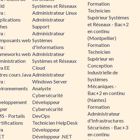
Formation
ld
Systèmes et Réseaux
Technicien
a :
Administrateur Linux
Supérieur Systèmes
plications
Administrateur
et Réseaux - Bac+2
ches
Support
en continu
a :
Administrateur
(Montpellier)
mposants web
Systèmes
Formation
a :
d'Informations
Technicien
ameworks web
Administrateur
Supérieur en
ministration
Systèmes et Réseaux
Conception
va EE
Cloud
Industrielle de
tres cours Java
Administrateur
Systèmes
a :
Windows Server
Mécaniques -
vironnements
Analyste
Bac+2 en continu
Cybersécurité
(Nantes)
veloppement
Développeur
Formation
sper
Cybersécurité
Administrateur
S - Portails
DevOps
d'Infrastructures
tifications
Technicien HelpDesk
Sécurisées - Bac+3
va
Développeur
en continu
ET
Développeur .NET