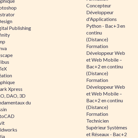
aphique
Concepteur
otoshop
Développeur
ustrator
d'Applications
Design
Python - Bac+3 en
ital Publishing
continu
inity
(Distance)
mp
Formation
nva
Développeur Web
kscape
et Web Mobile –
ribus
Bac+2 en continu
TeX
(Distance)
éation
Formation
aphique
Développeur Web
ark Xpress
et Web Mobile –
O, DAO, 3D
Bac+2 en continu
ndamentaux du
(Distance)
ssin
Formation
toCAD
Technicien
vit
Supérieur Systèmes
lidworks
et Réseaux - Bac+2
tia