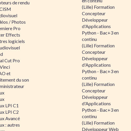
en continu
teurs de rendu
(Lille) Formation
CISM
Concepteur
diovisuel
Développeur
déos / Photos
d'Applications
emiere Pro
Python - Bac+3 en
er Effects
continu
res logiciels
(Lille) Formation
udiovisuel
Concepteur
id
Développeur
al Cut Pro
d'Applications
Vinci
Python - Bac+3 en
O et
continu
aitement du son
(Lille) Formation
ministrateur
Concepteur
nux
Développeur
nux
d'Applications
nux LPI C1
Python - Bac+3 en
nux LPI C2
continu
nux Avancé
(Lille) Formation
ux : autres
Développeur Web