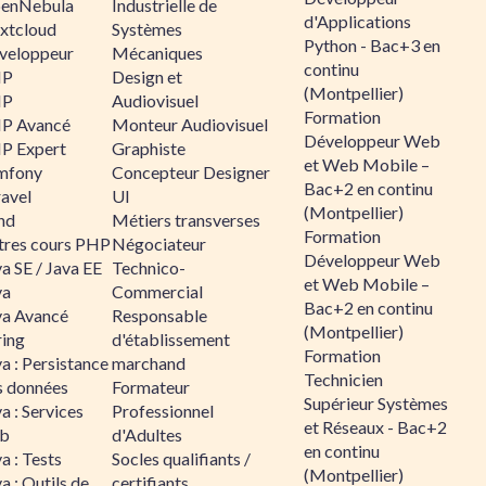
enNebula
Industrielle de
d'Applications
xtcloud
Systèmes
Python - Bac+3 en
veloppeur
Mécaniques
continu
HP
Design et
(Montpellier)
HP
Audiovisuel
Formation
P Avancé
Monteur Audiovisuel
Développeur Web
P Expert
Graphiste
et Web Mobile –
mfony
Concepteur Designer
Bac+2 en continu
ravel
UI
(Montpellier)
nd
Métiers transverses
Formation
tres cours PHP
Négociateur
Développeur Web
a SE / Java EE
Technico-
et Web Mobile –
va
Commercial
Bac+2 en continu
va Avancé
Responsable
(Montpellier)
ring
d'établissement
Formation
a : Persistance
marchand
Technicien
s données
Formateur
Supérieur Systèmes
a : Services
Professionnel
et Réseaux - Bac+2
b
d'Adultes
en continu
a : Tests
Socles qualifiants /
(Montpellier)
a : Outils de
certifiants