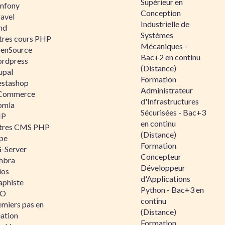
Supérieur en
mfony
Conception
ravel
Industrielle de
nd
Systèmes
tres cours PHP
Mécaniques -
enSource
Bac+2 en continu
rdpress
(Distance)
upal
Formation
estashop
Administrateur
Commerce
d'Infrastructures
omla
Sécurisées - Bac+3
IP
en continu
tres CMS PHP
(Distance)
pe
Formation
-Server
Concepteur
mbra
Développeur
ios
d'Applications
aphiste
Python - Bac+3 en
AO
continu
emiers pas en
(Distance)
éation
Formation