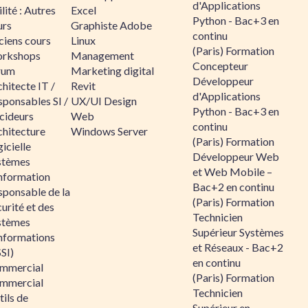
d'Applications
lité : Autres
Excel
Python - Bac+3 en
urs
Graphiste Adobe
continu
ciens cours
Linux
(Paris) Formation
rkshops
Management
Concepteur
rum
Marketing digital
Développeur
hitecte IT /
Revit
d'Applications
sponsables SI /
UX/UI Design
Python - Bac+3 en
cideurs
Web
continu
chitecture
Windows Server
(Paris) Formation
icielle
Développeur Web
stèmes
et Web Mobile –
information
Bac+2 en continu
sponsable de la
(Paris) Formation
urité et des
Technicien
stèmes
Supérieur Systèmes
informations
et Réseaux - Bac+2
SI)
en continu
mmercial
(Paris) Formation
mmercial
Technicien
ils de
Supérieur en