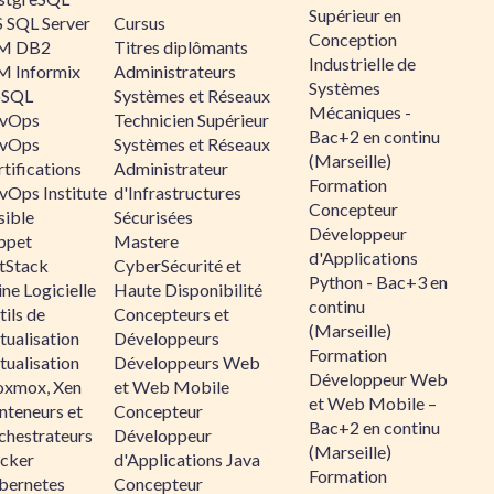
Supérieur en
 SQL Server
Cursus
Conception
M DB2
Titres diplômants
Industrielle de
M Informix
Administrateurs
Systèmes
SQL
Systèmes et Réseaux
Mécaniques -
vOps
Technicien Supérieur
Bac+2 en continu
vOps
Systèmes et Réseaux
(Marseille)
tifications
Administrateur
Formation
vOps Institute
d'Infrastructures
Concepteur
sible
Sécurisées
Développeur
ppet
Mastere
d'Applications
ltStack
CyberSécurité et
Python - Bac+3 en
ne Logicielle
Haute Disponibilité
continu
ils de
Concepteurs et
(Marseille)
tualisation
Développeurs
Formation
tualisation
Développeurs Web
Développeur Web
oxmox, Xen
et Web Mobile
et Web Mobile –
nteneurs et
Concepteur
Bac+2 en continu
chestrateurs
Développeur
(Marseille)
cker
d'Applications Java
Formation
bernetes
Concepteur