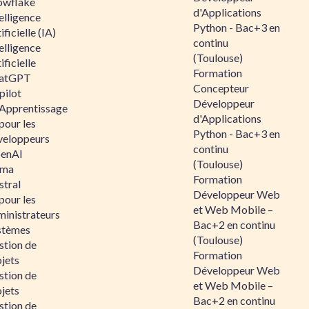
owflake
d'Applications
elligence
Python - Bac+3 en
ificielle (IA)
continu
elligence
(Toulouse)
ificielle
Formation
atGPT
Concepteur
pilot
Développeur
 Apprentissage
d'Applications
pour les
Python - Bac+3 en
veloppeurs
continu
enAI
(Toulouse)
ama
Formation
stral
Développeur Web
pour les
et Web Mobile –
ministrateurs
Bac+2 en continu
stèmes
(Toulouse)
stion de
Formation
jets
Développeur Web
stion de
et Web Mobile –
jets
Bac+2 en continu
stion de