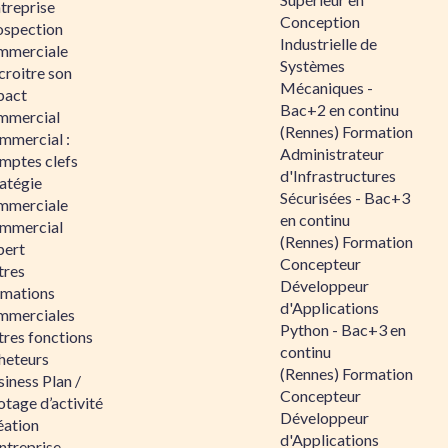
ntreprise
Conception
ospection
Industrielle de
mmerciale
Systèmes
croitre son
Mécaniques -
pact
Bac+2 en continu
mmercial
(Rennes) Formation
mmercial :
Administrateur
mptes clefs
d'Infrastructures
atégie
Sécurisées - Bac+3
mmerciale
en continu
mmercial
(Rennes) Formation
pert
Concepteur
tres
Développeur
rmations
d'Applications
mmerciales
Python - Bac+3 en
tres fonctions
continu
heteurs
(Rennes) Formation
iness Plan /
Concepteur
otage d’activité
Développeur
éation
d'Applications
ntreprise