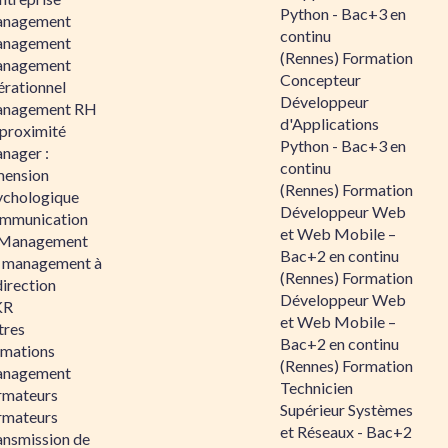
Python - Bac+3 en
nagement
continu
nagement
(Rennes) Formation
nagement
Concepteur
érationnel
Développeur
nagement RH
d'Applications
 proximité
Python - Bac+3 en
nager :
continu
mension
(Rennes) Formation
ychologique
Développeur Web
mmunication
et Web Mobile –
 Management
Bac+2 en continu
 management à
(Rennes) Formation
direction
Développeur Web
KR
et Web Mobile –
tres
Bac+2 en continu
rmations
(Rennes) Formation
nagement
Technicien
rmateurs
Supérieur Systèmes
rmateurs
et Réseaux - Bac+2
ansmission de