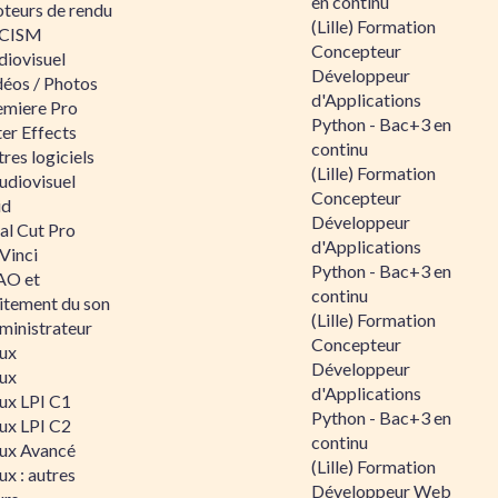
en continu
teurs de rendu
(Lille) Formation
CISM
Concepteur
diovisuel
Développeur
déos / Photos
d'Applications
emiere Pro
Python - Bac+3 en
er Effects
continu
res logiciels
(Lille) Formation
udiovisuel
Concepteur
id
Développeur
al Cut Pro
d'Applications
Vinci
Python - Bac+3 en
O et
continu
aitement du son
(Lille) Formation
ministrateur
Concepteur
nux
Développeur
nux
d'Applications
nux LPI C1
Python - Bac+3 en
nux LPI C2
continu
nux Avancé
(Lille) Formation
ux : autres
Développeur Web