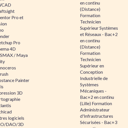
en continu
WCAD
(Distance)
aftsight
Formation
entor Pro et
Technicien
sion
Supérieur Systèmes
eo
et Réseaux - Bac+2
ender
en continu
etchup Pro
(Distance)
nema 4D
Formation
SMAX / Maya
Technicien
ity
Supérieur en
inoceros
Conception
rush
Industrielle de
bstance Painter
Systèmes
is
Mécaniques -
pression 3D
Bac+2 en continu
rtographie
(Lille) Formation
lantis
Administrateur
chicad
d'Infrastructures
res logiciels
Sécurisées - Bac+3
O/DAO/3D