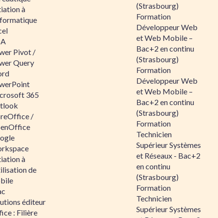
(Strasbourg)
tiation à
Formation
nformatique
Développeur Web
cel
et Web Mobile –
BA
Bac+2 en continu
wer Pivot /
(Strasbourg)
wer Query
Formation
rd
Développeur Web
werPoint
et Web Mobile –
crosoft 365
Bac+2 en continu
tlook
(Strasbourg)
reOffice /
Formation
enOffice
Technicien
ogle
Supérieur Systèmes
rkspace
et Réseaux - Bac+2
tiation à
en continu
tilisation de
(Strasbourg)
bile
Formation
ac
Technicien
utions éditeur
Supérieur Systèmes
ice : Filière