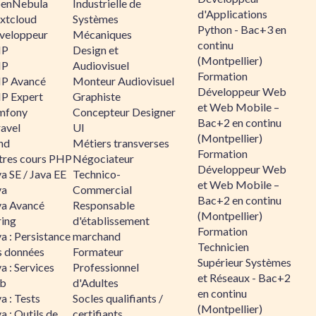
enNebula
Industrielle de
d'Applications
xtcloud
Systèmes
Python - Bac+3 en
veloppeur
Mécaniques
continu
HP
Design et
(Montpellier)
HP
Audiovisuel
Formation
P Avancé
Monteur Audiovisuel
Développeur Web
P Expert
Graphiste
et Web Mobile –
mfony
Concepteur Designer
Bac+2 en continu
ravel
UI
(Montpellier)
nd
Métiers transverses
Formation
tres cours PHP
Négociateur
Développeur Web
a SE / Java EE
Technico-
et Web Mobile –
va
Commercial
Bac+2 en continu
va Avancé
Responsable
(Montpellier)
ring
d'établissement
Formation
a : Persistance
marchand
Technicien
s données
Formateur
Supérieur Systèmes
a : Services
Professionnel
et Réseaux - Bac+2
b
d'Adultes
en continu
a : Tests
Socles qualifiants /
(Montpellier)
a : Outils de
certifiants