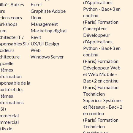
d'Applications
lité : Autres
Excel
Python - Bac+3 en
urs
Graphiste Adobe
continu
ciens cours
Linux
(Paris) Formation
rkshops
Management
Concepteur
rum
Marketing digital
Développeur
hitecte IT /
Revit
d'Applications
sponsables SI /
UX/UI Design
Python - Bac+3 en
cideurs
Web
continu
chitecture
Windows Server
(Paris) Formation
icielle
Développeur Web
stèmes
et Web Mobile –
information
Bac+2 en continu
sponsable de la
(Paris) Formation
urité et des
Technicien
stèmes
Supérieur Systèmes
informations
et Réseaux - Bac+2
SI)
en continu
mmercial
(Paris) Formation
mmercial
Technicien
ils de
Supérieur en