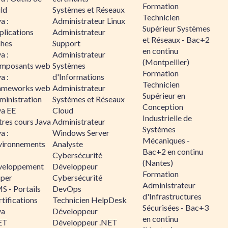
Formation
ld
Systèmes et Réseaux
Technicien
a :
Administrateur Linux
Supérieur Systèmes
plications
Administrateur
et Réseaux - Bac+2
ches
Support
en continu
a :
Administrateur
(Montpellier)
mposants web
Systèmes
Formation
a :
d'Informations
Technicien
ameworks web
Administrateur
Supérieur en
ministration
Systèmes et Réseaux
Conception
va EE
Cloud
Industrielle de
tres cours Java
Administrateur
Systèmes
a :
Windows Server
Mécaniques -
vironnements
Analyste
Bac+2 en continu
Cybersécurité
(Nantes)
veloppement
Développeur
Formation
sper
Cybersécurité
Administrateur
S - Portails
DevOps
d'Infrastructures
tifications
Technicien HelpDesk
Sécurisées - Bac+3
va
Développeur
en continu
ET
Développeur .NET