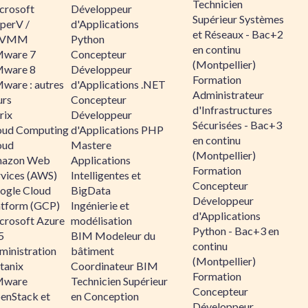
Technicien
crosoft
Développeur
Supérieur Systèmes
perV /
d'Applications
et Réseaux - Bac+2
CVMM
Python
en continu
ware 7
Concepteur
(Montpellier)
ware 8
Développeur
Formation
ware : autres
d'Applications .NET
Administrateur
urs
Concepteur
d'Infrastructures
rix
Développeur
Sécurisées - Bac+3
oud Computing
d'Applications PHP
en continu
oud
Mastere
(Montpellier)
azon Web
Applications
Formation
rvices (AWS)
Intelligentes et
Concepteur
ogle Cloud
BigData
Développeur
atform (GCP)
Ingénierie et
d'Applications
crosoft Azure
modélisation
Python - Bac+3 en
5
BIM Modeleur du
continu
ministration
bâtiment
(Montpellier)
tanix
Coordinateur BIM
Formation
ware
Technicien Supérieur
Concepteur
enStack et
en Conception
Développeur