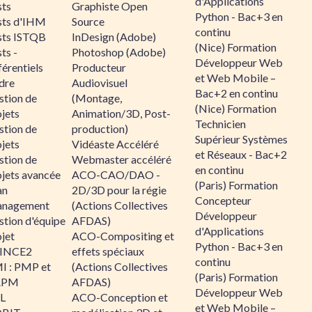
d'Applications
sts
Graphiste Open
Python - Bac+3 en
sts d'IHM
Source
continu
sts ISTQB
InDesign (Adobe)
(Nice) Formation
ts -
Photoshop (Adobe)
Développeur Web
érentiels
Producteur
et Web Mobile –
dre
Audiovisuel
Bac+2 en continu
stion de
(Montage,
(Nice) Formation
jets
Animation/3D, Post-
Technicien
stion de
production)
Supérieur Systèmes
jets
Vidéaste Accéléré
et Réseaux - Bac+2
stion de
Webmaster accéléré
en continu
ojets avancée
ACO-CAO/DAO -
(Paris) Formation
an
2D/3D pour la régie
Concepteur
nagement
(Actions Collectives
Développeur
stion d'équipe
AFDAS)
d'Applications
jet
ACO-Compositing et
Python - Bac+3 en
INCE2
effets spéciaux
continu
I : PMP et
(Actions Collectives
(Paris) Formation
APM
AFDAS)
Développeur Web
IL
ACO-Conception et
et Web Mobile –