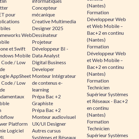
lin
informatiques
(Nantes)
tter
Concepteur
Formation
ET pour
mécanique
Développeur Web
lications
Creative Multimedia
et Web Mobile –
biles
Designer 2025
Bac+2 en continu
ameworks Web
Dessinateur
(Nantes)
bile
Projeteur
Formation
one et Swift
Développeur BI -
Développeur Web
ndows Mobile
Data Analyst
et Web Mobile –
 Code / Low
Digital Business
Bac+2 en continu
de
Developer
(Nantes)
ogle AppSheet
Monteur Intégrateur
Formation
 Code / Low
de contenus e-
Technicien
de
learning
Supérieur Systèmes
ndamentaux
Prépa Bac +2
et Réseaux - Bac+2
bble
Graphiste
en continu
n
Prépa Bac +2
(Nantes)
bflow
Monteur audiovisuel
Formation
wer Platform
UX/UI Designer
Technicien
ie Logiciel
Autres cursus
Supérieur Systèmes
ML
Systèmes et Réseaux