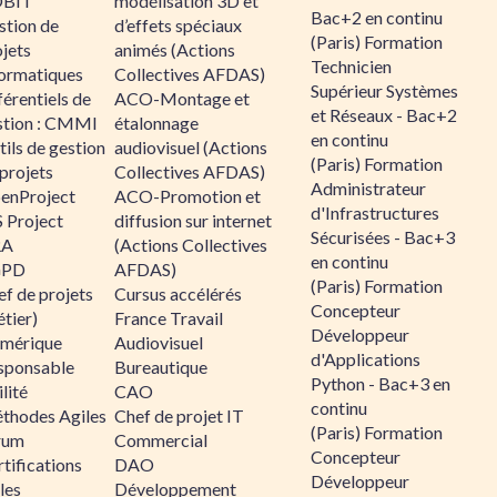
BIT
modélisation 3D et
Bac+2 en continu
stion de
d’effets spéciaux
(Paris) Formation
jets
animés (Actions
Technicien
formatiques
Collectives AFDAS)
Supérieur Systèmes
érentiels de
ACO-Montage et
et Réseaux - Bac+2
stion : CMMI
étalonnage
en continu
ils de gestion
audiovisuel (Actions
(Paris) Formation
projets
Collectives AFDAS)
Administrateur
enProject
ACO-Promotion et
d'Infrastructures
 Project
diffusion sur internet
Sécurisées - Bac+3
RA
(Actions Collectives
en continu
GPD
AFDAS)
(Paris) Formation
f de projets
Cursus accélérés
Concepteur
tier)
France Travail
Développeur
mérique
Audiovisuel
d'Applications
sponsable
Bureautique
Python - Bac+3 en
lité
CAO
continu
thodes Agiles
Chef de projet IT
(Paris) Formation
rum
Commercial
Concepteur
tifications
DAO
Développeur
les
Développement