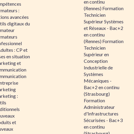
en continu
mpétences
(Rennes) Formation
rmateurs :
Technicien
tions avancées
Supérieur Systèmes
ils digitaux du
et Réseaux - Bac+2
rmateur
en continu
rmateurs
(Rennes) Formation
ofessionnel
Technicien
dultes : CP et
Supérieur en
es en situation
Conception
rketing et
Industrielle de
mmunication
Systèmes
mmunication
Mécaniques -
ntreprise
Bac+2 en continu
rketing
(Strasbourg)
rketing :
Formation
ils
Administrateur
ditionnels
d'Infrastructures
uveaux
Sécurisées - Bac+3
duits et
en continu
uveaux
(Strasbourg)