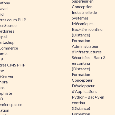
Supérieur en
mfony
Conception
ravel
Industrielle de
nd
Systèmes
tres cours PHP
Mécaniques -
enSource
Bac+2 en continu
rdpress
(Distance)
upal
Formation
estashop
Administrateur
Commerce
d'Infrastructures
omla
Sécurisées - Bac+3
IP
en continu
tres CMS PHP
(Distance)
pe
Formation
-Server
Concepteur
mbra
Développeur
ios
d'Applications
aphiste
Python - Bac+3 en
AO
continu
emiers pas en
(Distance)
éation
Formation