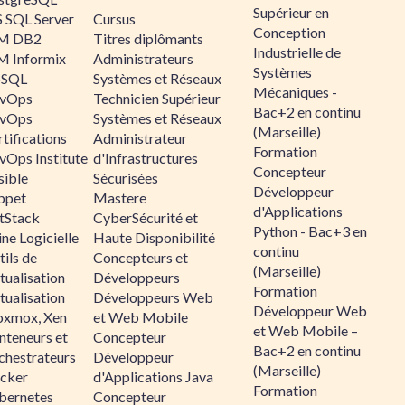
Supérieur en
 SQL Server
Cursus
Conception
M DB2
Titres diplômants
Industrielle de
M Informix
Administrateurs
Systèmes
SQL
Systèmes et Réseaux
Mécaniques -
vOps
Technicien Supérieur
Bac+2 en continu
vOps
Systèmes et Réseaux
(Marseille)
tifications
Administrateur
Formation
vOps Institute
d'Infrastructures
Concepteur
sible
Sécurisées
Développeur
ppet
Mastere
d'Applications
ltStack
CyberSécurité et
Python - Bac+3 en
ne Logicielle
Haute Disponibilité
continu
ils de
Concepteurs et
(Marseille)
tualisation
Développeurs
Formation
tualisation
Développeurs Web
Développeur Web
oxmox, Xen
et Web Mobile
et Web Mobile –
nteneurs et
Concepteur
Bac+2 en continu
chestrateurs
Développeur
(Marseille)
cker
d'Applications Java
Formation
bernetes
Concepteur