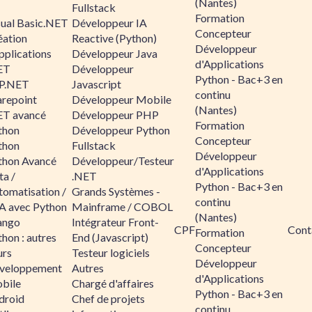
(Nantes)
Fullstack
Formation
sual Basic.NET
Développeur IA
Concepteur
éation
Reactive (Python)
Développeur
pplications
Développeur Java
d'Applications
ET
Développeur
Python - Bac+3 en
P.NET
Javascript
continu
arepoint
Développeur Mobile
(Nantes)
ET avancé
Développeur PHP
Formation
thon
Développeur Python
Concepteur
thon
Fullstack
Développeur
thon Avancé
Développeur/Testeur
d'Applications
ta /
.NET
Python - Bac+3 en
tomatisation /
Grands Systèmes -
continu
A avec Python
Mainframe / COBOL
(Nantes)
ango
Intégrateur Front-
CPF
Cont
Formation
hon : autres
End (Javascript)
Concepteur
urs
Testeur logiciels
Développeur
veloppement
Autres
d'Applications
bile
Chargé d'affaires
Python - Bac+3 en
droid
Chef de projets
continu