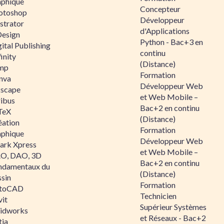
aphique
Concepteur
otoshop
Développeur
ustrator
d'Applications
Design
Python - Bac+3 en
ital Publishing
continu
inity
(Distance)
mp
Formation
nva
Développeur Web
kscape
et Web Mobile –
ribus
Bac+2 en continu
TeX
(Distance)
éation
Formation
aphique
Développeur Web
ark Xpress
et Web Mobile –
O, DAO, 3D
Bac+2 en continu
ndamentaux du
(Distance)
ssin
Formation
toCAD
Technicien
vit
Supérieur Systèmes
lidworks
et Réseaux - Bac+2
tia