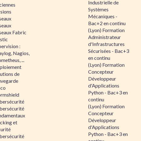
Industrielle de
ciennes
Systèmes
rsions
Mécaniques -
seaux
Bac+2 en continu
seaux
(Lyon) Formation
seaux Fabric
Administrateur
stic
d'Infrastructures
ervision :
Sécurisées - Bac+3
aylog, Nagios,
en continu
metheus, ...
(Lyon) Formation
ploiement
Concepteur
utions de
Développeur
uvegarde
d'Applications
sco
Python - Bac+3 en
ormshield
continu
bersécurité
(Lyon) Formation
bersécurité
Concepteur
ndamentaux
Développeur
cking et
d'Applications
urité
Python - Bac+3 en
bersécurité
continu