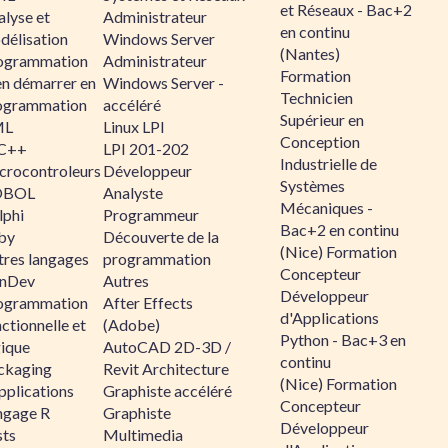
et Réseaux - Bac+2
alyse et
Administrateur
en continu
délisation
Windows Server
(Nantes)
ogrammation
Administrateur
Formation
en démarrer en
Windows Server -
Technicien
ogrammation
accéléré
Supérieur en
ML
Linux LPI
Conception
C++
LPI 201-202
Industrielle de
crocontroleurs
Développeur
Systèmes
OBOL
Analyste
Mécaniques -
lphi
Programmeur
Bac+2 en continu
by
Découverte de la
(Nice) Formation
tres langages
programmation
Concepteur
nDev
Autres
Développeur
ogrammation
After Effects
d'Applications
ctionnelle et
(Adobe)
Python - Bac+3 en
gique
AutoCAD 2D-3D /
continu
ckaging
Revit Architecture
(Nice) Formation
pplications
Graphiste accéléré
Concepteur
ngage R
Graphiste
Développeur
sts
Multimedia