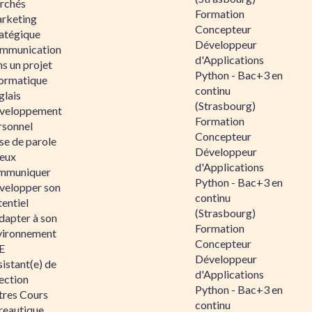
rchés
Formation
rketing
Concepteur
ratégique
Développeur
mmunication
d'Applications
s un projet
Python - Bac+3 en
formatique
continu
glais
(Strasbourg)
veloppement
Formation
rsonnel
Concepteur
se de parole
Développeur
eux
d'Applications
mmuniquer
Python - Bac+3 en
velopper son
continu
entiel
(Strasbourg)
dapter à son
Formation
vironnement
Concepteur
E
Développeur
istant(e) de
d'Applications
ection
Python - Bac+3 en
tres Cours
continu
reautique