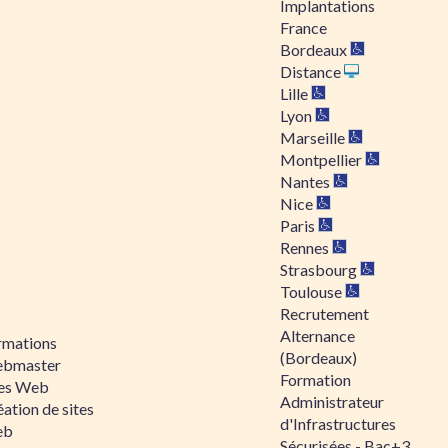
Implantations
France
Bordeaux
Distance
Lille
Lyon
Marseille
Montpellier
Nantes
Nice
Paris
Rennes
Strasbourg
Toulouse
Recrutement
Alternance
rmations
(Bordeaux)
bmaster
Formation
tes Web
Administrateur
ation de sites
d'Infrastructures
eb
Sécurisées - Bac+3