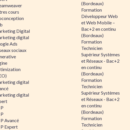
(Bordeaux)
eamweaver
Formation
tres cours
Développeur Web
oconception
et Web Mobile –
b
Bac+2 en continu
rketing Digital
(Bordeaux)
rketing digital
Formation
ogle Ads
Technicien
seaux sociaux
Supérieur Systèmes
nerative
et Réseaux - Bac+2
gine
en continu
timization
(Bordeaux)
EO)
Formation
rketing digital
Technicien
ancé
Supérieur Systèmes
rketing digital
et Réseaux - Bac+2
pert
en continu
HP
(Bordeaux)
HP
Formation
P Avancé
Technicien
P Expert