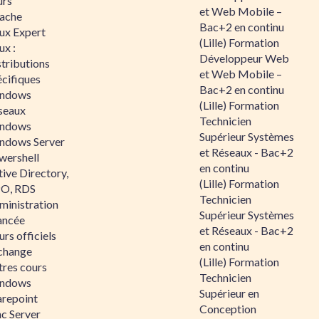
urs
et Web Mobile –
ache
Bac+2 en continu
nux Expert
(Lille) Formation
ux :
Développeur Web
tributions
et Web Mobile –
écifiques
Bac+2 en continu
ndows
(Lille) Formation
seaux
Technicien
ndows
Supérieur Systèmes
ndows Server
et Réseaux - Bac+2
wershell
en continu
ive Directory,
(Lille) Formation
O, RDS
Technicien
ministration
Supérieur Systèmes
ancée
et Réseaux - Bac+2
rs officiels
en continu
change
(Lille) Formation
tres cours
Technicien
ndows
Supérieur en
arepoint
Conception
nc Server