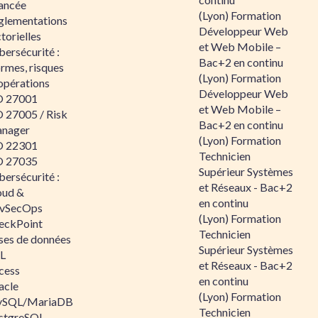
ancée
(Lyon) Formation
glementations
Développeur Web
torielles
et Web Mobile –
ersécurité :
Bac+2 en continu
rmes, risques
(Lyon) Formation
opérations
Développeur Web
O 27001
et Web Mobile –
O 27005 / Risk
Bac+2 en continu
nager
(Lyon) Formation
O 22301
Technicien
O 27035
Supérieur Systèmes
ersécurité :
et Réseaux - Bac+2
oud &
en continu
vSecOps
(Lyon) Formation
eckPoint
Technicien
ses de données
Supérieur Systèmes
L
et Réseaux - Bac+2
cess
en continu
acle
(Lyon) Formation
SQL/MariaDB
Technicien
stgreSQL