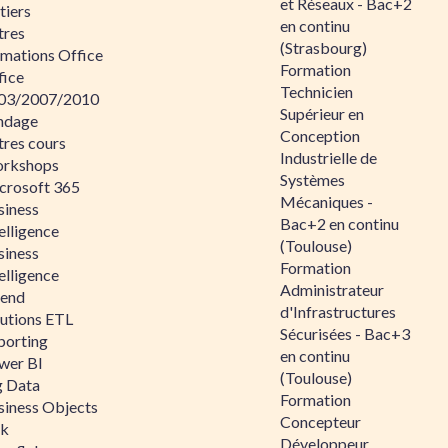
et Réseaux - Bac+2
tiers
en continu
tres
(Strasbourg)
rmations Office
Formation
fice
Technicien
03/2007/2010
Supérieur en
ndage
Conception
tres cours
Industrielle de
rkshops
Systèmes
crosoft 365
Mécaniques -
siness
Bac+2 en continu
elligence
(Toulouse)
siness
Formation
elligence
Administrateur
lend
d'Infrastructures
lutions ETL
Sécurisées - Bac+3
porting
en continu
wer BI
(Toulouse)
g Data
Formation
siness Objects
Concepteur
ik
Développeur