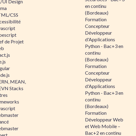
/UI Design
en continu
gma
(Bordeaux)
ML/CSS
Formation
essibilité
Concepteur
vascript
Développeur
pescript
d'Applications
ef de Projet
Python - Bac+3 en
eb
continu
ct.js
(Bordeaux)
.js
Formation
gular
Concepteur
de.js
Développeur
RN, MEAN,
d'Applications
VN Stacks
Python - Bac+3 en
tres
continu
ameworks
(Bordeaux)
vascript
Formation
bmaster
Développeur Web
ancé
et Web Mobile –
bmaster
Bac+2 en continu
pert