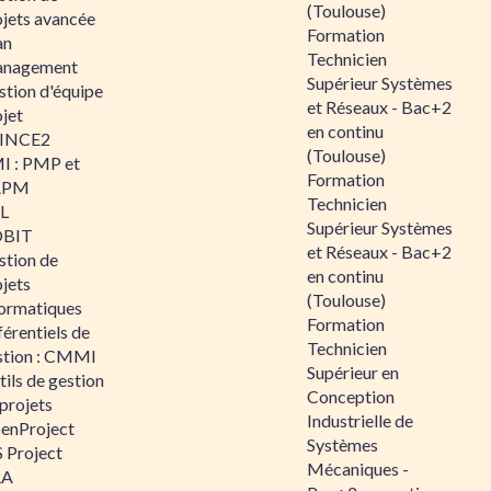
(Toulouse)
ojets avancée
Formation
an
Technicien
nagement
Supérieur Systèmes
stion d'équipe
et Réseaux - Bac+2
jet
en continu
INCE2
(Toulouse)
I : PMP et
Formation
APM
Technicien
IL
Supérieur Systèmes
BIT
et Réseaux - Bac+2
stion de
en continu
jets
(Toulouse)
formatiques
Formation
érentiels de
Technicien
stion : CMMI
Supérieur en
ils de gestion
Conception
projets
Industrielle de
enProject
Systèmes
 Project
Mécaniques -
RA