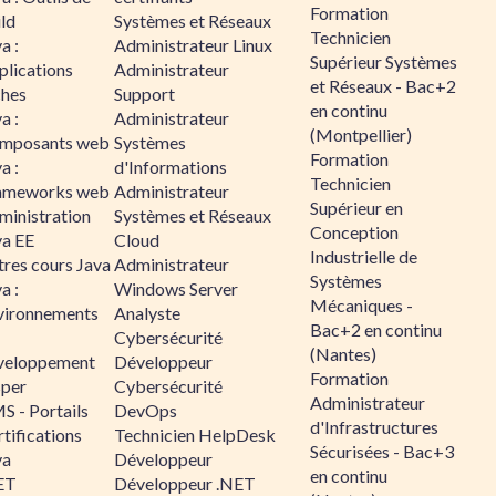
Formation
ld
Systèmes et Réseaux
Technicien
a :
Administrateur Linux
Supérieur Systèmes
plications
Administrateur
et Réseaux - Bac+2
ches
Support
en continu
a :
Administrateur
(Montpellier)
mposants web
Systèmes
Formation
a :
d'Informations
Technicien
ameworks web
Administrateur
Supérieur en
ministration
Systèmes et Réseaux
Conception
va EE
Cloud
Industrielle de
tres cours Java
Administrateur
Systèmes
a :
Windows Server
Mécaniques -
vironnements
Analyste
Bac+2 en continu
Cybersécurité
(Nantes)
veloppement
Développeur
Formation
sper
Cybersécurité
Administrateur
S - Portails
DevOps
d'Infrastructures
tifications
Technicien HelpDesk
Sécurisées - Bac+3
va
Développeur
en continu
ET
Développeur .NET