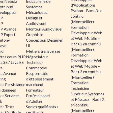
enNebula
Industrielle de
d'Applications
xtcloud
Systèmes
Python - Bac+3 en
veloppeur
Mécaniques
continu
HP
Design et
(Montpellier)
HP
Audiovisuel
Formation
P Avancé
Monteur Audiovisuel
Développeur Web
P Expert
Graphiste
et Web Mobile –
mfony
Concepteur Designer
Bac+2 en continu
ravel
UI
(Montpellier)
nd
Métiers transverses
Formation
tres cours PHP
Négociateur
Développeur Web
a SE / Java EE
Technico-
et Web Mobile –
va
Commercial
Bac+2 en continu
va Avancé
Responsable
(Montpellier)
ring
d'établissement
Formation
a : Persistance
marchand
Technicien
s données
Formateur
Supérieur Systèmes
a : Services
Professionnel
et Réseaux - Bac+2
b
d'Adultes
en continu
a : Tests
Socles qualifiants /
(Montpellier)
a : Outils de
certifiants