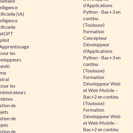
owflake
d'Applications
elligence
Python - Bac+3 en
ificielle (IA)
continu
elligence
(Toulouse)
ificielle
Formation
atGPT
Concepteur
pilot
Développeur
 Apprentissage
d'Applications
pour les
Python - Bac+3 en
veloppeurs
continu
enAI
(Toulouse)
ama
Formation
stral
Développeur Web
pour les
et Web Mobile –
ministrateurs
Bac+2 en continu
stèmes
(Toulouse)
stion de
Formation
jets
Développeur Web
stion de
et Web Mobile –
jets
Bac+2 en continu
stion de