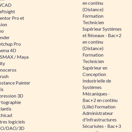
en continu
WCAD
(Distance)
aftsight
Formation
entor Pro et
Technicien
sion
Supérieur Systèmes
eo
et Réseaux - Bac+2
ender
en continu
etchup Pro
(Distance)
nema 4D
Formation
SMAX / Maya
Technicien
ity
Supérieur en
inoceros
Conception
rush
Industrielle de
bstance Painter
Systèmes
is
Mécaniques -
pression 3D
Bac+2 en continu
rtographie
(Lille) Formation
lantis
Administrateur
chicad
d'Infrastructures
res logiciels
Sécurisées - Bac+3
O/DAO/3D