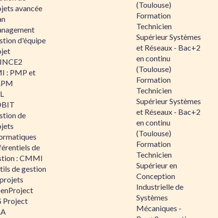
(Toulouse)
ojets avancée
Formation
an
Technicien
nagement
Supérieur Systèmes
stion d'équipe
et Réseaux - Bac+2
jet
en continu
INCE2
(Toulouse)
I : PMP et
Formation
APM
Technicien
IL
Supérieur Systèmes
BIT
et Réseaux - Bac+2
stion de
en continu
jets
(Toulouse)
formatiques
Formation
érentiels de
Technicien
stion : CMMI
Supérieur en
ils de gestion
Conception
projets
Industrielle de
enProject
Systèmes
 Project
Mécaniques -
RA