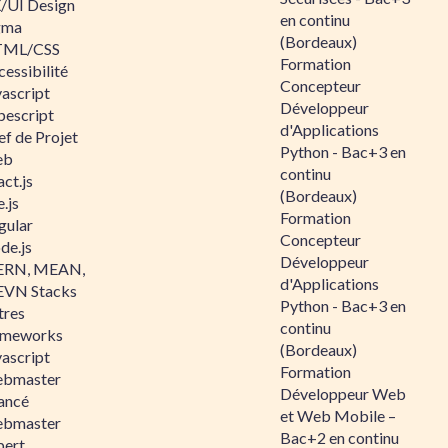
/UI Design
en continu
gma
(Bordeaux)
ML/CSS
Formation
essibilité
Concepteur
vascript
Développeur
pescript
d'Applications
ef de Projet
Python - Bac+3 en
eb
continu
ct.js
(Bordeaux)
.js
Formation
gular
Concepteur
de.js
Développeur
RN, MEAN,
d'Applications
VN Stacks
Python - Bac+3 en
tres
continu
ameworks
(Bordeaux)
vascript
Formation
bmaster
Développeur Web
ancé
et Web Mobile –
bmaster
Bac+2 en continu
pert