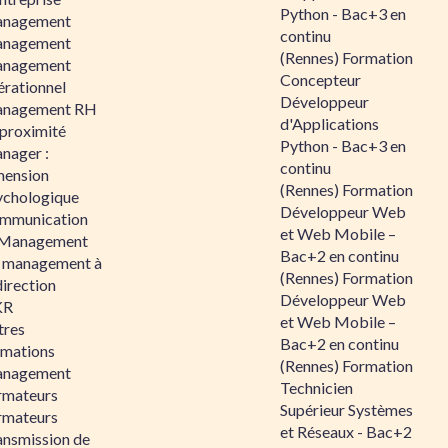
Python - Bac+3 en
nagement
continu
nagement
(Rennes) Formation
nagement
Concepteur
érationnel
Développeur
nagement RH
d'Applications
 proximité
Python - Bac+3 en
nager :
continu
mension
(Rennes) Formation
ychologique
Développeur Web
mmunication
et Web Mobile –
 Management
Bac+2 en continu
 management à
(Rennes) Formation
direction
Développeur Web
KR
et Web Mobile –
tres
Bac+2 en continu
rmations
(Rennes) Formation
nagement
Technicien
rmateurs
Supérieur Systèmes
rmateurs
et Réseaux - Bac+2
ansmission de