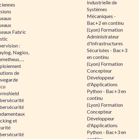
Industrielle de
ciennes
Systèmes
rsions
Mécaniques -
seaux
Bac+2 en continu
seaux
(Lyon) Formation
seaux Fabric
Administrateur
stic
d'Infrastructures
ervision :
Sécurisées - Bac+3
aylog, Nagios,
en continu
metheus, ...
(Lyon) Formation
ploiement
Concepteur
utions de
Développeur
uvegarde
d'Applications
sco
Python - Bac+3 en
ormshield
continu
bersécurité
(Lyon) Formation
bersécurité
Concepteur
ndamentaux
Développeur
cking et
d'Applications
urité
Python - Bac+3 en
bersécurité
continu