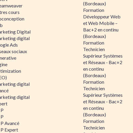
(Bordeaux)
eamweaver
Formation
tres cours
Développeur Web
oconception
et Web Mobile –
b
Bac+2 en continu
rketing Digital
(Bordeaux)
rketing digital
Formation
ogle Ads
Technicien
seaux sociaux
Supérieur Systèmes
nerative
et Réseaux - Bac+2
gine
en continu
timization
(Bordeaux)
EO)
Formation
rketing digital
Technicien
ancé
Supérieur Systèmes
rketing digital
et Réseaux - Bac+2
pert
en continu
HP
(Bordeaux)
HP
Formation
P Avancé
Technicien
P Expert