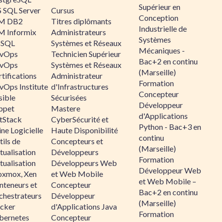
Supérieur en
 SQL Server
Cursus
Conception
M DB2
Titres diplômants
Industrielle de
M Informix
Administrateurs
Systèmes
SQL
Systèmes et Réseaux
Mécaniques -
vOps
Technicien Supérieur
Bac+2 en continu
vOps
Systèmes et Réseaux
(Marseille)
tifications
Administrateur
Formation
vOps Institute
d'Infrastructures
Concepteur
sible
Sécurisées
Développeur
ppet
Mastere
d'Applications
ltStack
CyberSécurité et
Python - Bac+3 en
ne Logicielle
Haute Disponibilité
continu
ils de
Concepteurs et
(Marseille)
tualisation
Développeurs
Formation
tualisation
Développeurs Web
Développeur Web
oxmox, Xen
et Web Mobile
et Web Mobile –
nteneurs et
Concepteur
Bac+2 en continu
chestrateurs
Développeur
(Marseille)
cker
d'Applications Java
Formation
bernetes
Concepteur