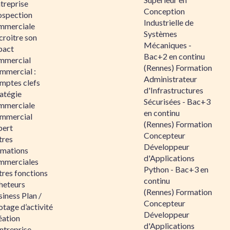
ntreprise
Conception
ospection
Industrielle de
mmerciale
Systèmes
croitre son
Mécaniques -
pact
Bac+2 en continu
mmercial
(Rennes) Formation
mmercial :
Administrateur
mptes clefs
d'Infrastructures
atégie
Sécurisées - Bac+3
mmerciale
en continu
mmercial
(Rennes) Formation
pert
Concepteur
tres
Développeur
rmations
d'Applications
mmerciales
Python - Bac+3 en
tres fonctions
continu
heteurs
(Rennes) Formation
iness Plan /
Concepteur
otage d’activité
Développeur
éation
d'Applications
ntreprise