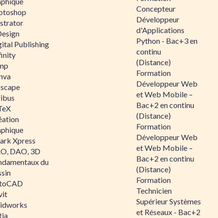
aphique
Concepteur
otoshop
Développeur
ustrator
d'Applications
Design
Python - Bac+3 en
ital Publishing
continu
inity
(Distance)
mp
Formation
nva
Développeur Web
kscape
et Web Mobile –
ribus
Bac+2 en continu
TeX
(Distance)
éation
Formation
aphique
Développeur Web
ark Xpress
et Web Mobile –
O, DAO, 3D
Bac+2 en continu
ndamentaux du
(Distance)
ssin
Formation
toCAD
Technicien
vit
Supérieur Systèmes
lidworks
et Réseaux - Bac+2
tia