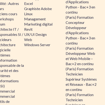
d'Applications
lité : Autres
Excel
Python - Bac+3 en
urs
Graphiste Adobe
continu
ciens cours
Linux
(Paris) Formation
rkshops
Management
Concepteur
rum
Marketing digital
Développeur
hitecte IT /
Revit
d'Applications
sponsables SI /
UX/UI Design
Python - Bac+3 en
cideurs
Web
continu
chitecture
Windows Server
(Paris) Formation
icielle
Développeur Web
stèmes
et Web Mobile –
information
Bac+2 en continu
sponsable de la
(Paris) Formation
urité et des
Technicien
stèmes
Supérieur Systèmes
informations
et Réseaux - Bac+2
SI)
en continu
mmercial
(Paris) Formation
mmercial
Technicien
ils de
Supérieur en