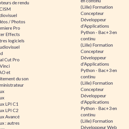
en continu
teurs de rendu
(Lille) Formation
CISM
Concepteur
diovisuel
Développeur
déos / Photos
d'Applications
emiere Pro
Python - Bac+3 en
er Effects
continu
res logiciels
(Lille) Formation
udiovisuel
Concepteur
id
Développeur
al Cut Pro
d'Applications
Vinci
Python - Bac+3 en
O et
continu
aitement du son
(Lille) Formation
ministrateur
Concepteur
nux
Développeur
nux
d'Applications
nux LPI C1
Python - Bac+3 en
nux LPI C2
continu
nux Avancé
(Lille) Formation
ux : autres
Développeur Web