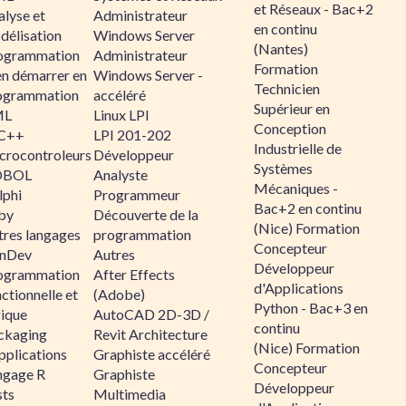
et Réseaux - Bac+2
alyse et
Administrateur
en continu
délisation
Windows Server
(Nantes)
ogrammation
Administrateur
Formation
en démarrer en
Windows Server -
Technicien
ogrammation
accéléré
Supérieur en
ML
Linux LPI
Conception
C++
LPI 201-202
Industrielle de
crocontroleurs
Développeur
Systèmes
OBOL
Analyste
Mécaniques -
lphi
Programmeur
Bac+2 en continu
by
Découverte de la
(Nice) Formation
tres langages
programmation
Concepteur
nDev
Autres
Développeur
ogrammation
After Effects
d'Applications
ctionnelle et
(Adobe)
Python - Bac+3 en
gique
AutoCAD 2D-3D /
continu
ckaging
Revit Architecture
(Nice) Formation
pplications
Graphiste accéléré
Concepteur
ngage R
Graphiste
Développeur
sts
Multimedia