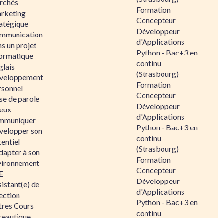
rchés
Formation
rketing
Concepteur
ratégique
Développeur
mmunication
d'Applications
s un projet
Python - Bac+3 en
formatique
continu
glais
(Strasbourg)
veloppement
Formation
rsonnel
Concepteur
se de parole
Développeur
eux
d'Applications
mmuniquer
Python - Bac+3 en
velopper son
continu
entiel
(Strasbourg)
dapter à son
Formation
vironnement
Concepteur
E
Développeur
istant(e) de
d'Applications
ection
Python - Bac+3 en
tres Cours
continu
reautique