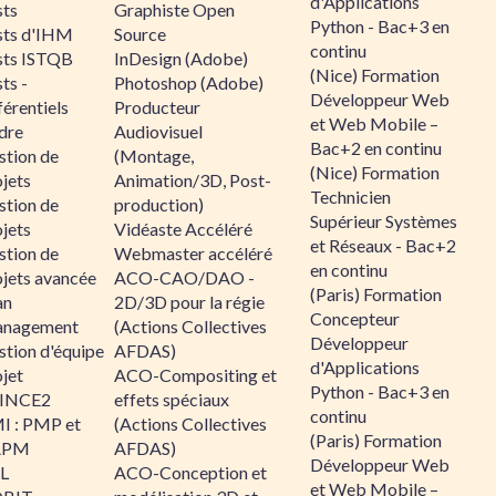
d'Applications
sts
Graphiste Open
Python - Bac+3 en
sts d'IHM
Source
continu
sts ISTQB
InDesign (Adobe)
(Nice) Formation
ts -
Photoshop (Adobe)
Développeur Web
érentiels
Producteur
et Web Mobile –
dre
Audiovisuel
Bac+2 en continu
stion de
(Montage,
(Nice) Formation
jets
Animation/3D, Post-
Technicien
stion de
production)
Supérieur Systèmes
jets
Vidéaste Accéléré
et Réseaux - Bac+2
stion de
Webmaster accéléré
en continu
ojets avancée
ACO-CAO/DAO -
(Paris) Formation
an
2D/3D pour la régie
Concepteur
nagement
(Actions Collectives
Développeur
stion d'équipe
AFDAS)
d'Applications
jet
ACO-Compositing et
Python - Bac+3 en
INCE2
effets spéciaux
continu
I : PMP et
(Actions Collectives
(Paris) Formation
APM
AFDAS)
Développeur Web
IL
ACO-Conception et
et Web Mobile –