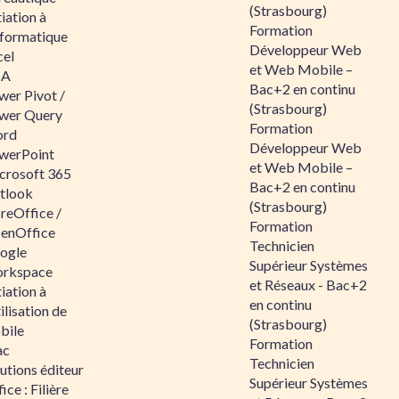
(Strasbourg)
tiation à
Formation
nformatique
Développeur Web
cel
et Web Mobile –
BA
Bac+2 en continu
wer Pivot /
(Strasbourg)
wer Query
Formation
rd
Développeur Web
werPoint
et Web Mobile –
crosoft 365
Bac+2 en continu
tlook
(Strasbourg)
reOffice /
Formation
enOffice
Technicien
ogle
Supérieur Systèmes
rkspace
et Réseaux - Bac+2
tiation à
en continu
tilisation de
(Strasbourg)
bile
Formation
ac
Technicien
utions éditeur
Supérieur Systèmes
ice : Filière