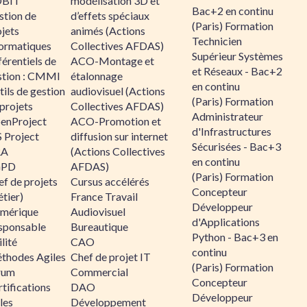
BIT
modélisation 3D et
Bac+2 en continu
stion de
d’effets spéciaux
(Paris) Formation
jets
animés (Actions
Technicien
formatiques
Collectives AFDAS)
Supérieur Systèmes
érentiels de
ACO-Montage et
et Réseaux - Bac+2
stion : CMMI
étalonnage
en continu
ils de gestion
audiovisuel (Actions
(Paris) Formation
projets
Collectives AFDAS)
Administrateur
enProject
ACO-Promotion et
d'Infrastructures
 Project
diffusion sur internet
Sécurisées - Bac+3
RA
(Actions Collectives
en continu
GPD
AFDAS)
(Paris) Formation
f de projets
Cursus accélérés
Concepteur
tier)
France Travail
Développeur
mérique
Audiovisuel
d'Applications
sponsable
Bureautique
Python - Bac+3 en
lité
CAO
continu
thodes Agiles
Chef de projet IT
(Paris) Formation
rum
Commercial
Concepteur
tifications
DAO
Développeur
les
Développement