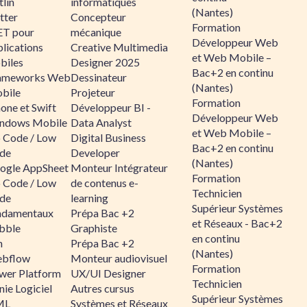
lin
informatiques
(Nantes)
tter
Concepteur
Formation
ET pour
mécanique
Développeur Web
lications
Creative Multimedia
et Web Mobile –
biles
Designer 2025
Bac+2 en continu
ameworks Web
Dessinateur
(Nantes)
bile
Projeteur
Formation
one et Swift
Développeur BI -
Développeur Web
ndows Mobile
Data Analyst
et Web Mobile –
 Code / Low
Digital Business
Bac+2 en continu
de
Developer
(Nantes)
ogle AppSheet
Monteur Intégrateur
Formation
 Code / Low
de contenus e-
Technicien
de
learning
Supérieur Systèmes
ndamentaux
Prépa Bac +2
et Réseaux - Bac+2
bble
Graphiste
en continu
n
Prépa Bac +2
(Nantes)
bflow
Monteur audiovisuel
Formation
wer Platform
UX/UI Designer
Technicien
ie Logiciel
Autres cursus
Supérieur Systèmes
ML
Systèmes et Réseaux