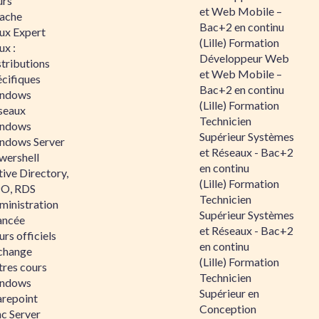
urs
et Web Mobile –
ache
Bac+2 en continu
nux Expert
(Lille) Formation
ux :
Développeur Web
tributions
et Web Mobile –
écifiques
Bac+2 en continu
ndows
(Lille) Formation
seaux
Technicien
ndows
Supérieur Systèmes
ndows Server
et Réseaux - Bac+2
wershell
en continu
ive Directory,
(Lille) Formation
O, RDS
Technicien
ministration
Supérieur Systèmes
ancée
et Réseaux - Bac+2
rs officiels
en continu
change
(Lille) Formation
tres cours
Technicien
ndows
Supérieur en
arepoint
Conception
nc Server