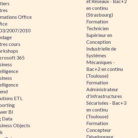
et Réseaux - Bac+2
tiers
en continu
tres
(Strasbourg)
rmations Office
Formation
fice
Technicien
03/2007/2010
Supérieur en
ndage
Conception
tres cours
Industrielle de
rkshops
Systèmes
crosoft 365
Mécaniques -
siness
Bac+2 en continu
elligence
(Toulouse)
siness
Formation
elligence
Administrateur
lend
d'Infrastructures
lutions ETL
Sécurisées - Bac+3
porting
en continu
wer BI
(Toulouse)
g Data
Formation
siness Objects
Concepteur
ik
Développeur