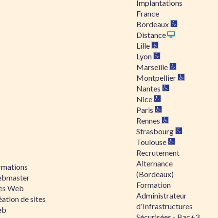
Implantations
France
Bordeaux
Distance
Lille
Lyon
Marseille
Montpellier
Nantes
Nice
Paris
Rennes
Strasbourg
Toulouse
Recrutement
Alternance
rmations
(Bordeaux)
bmaster
Formation
tes Web
Administrateur
ation de sites
d'Infrastructures
eb
Sécurisées - Bac+3