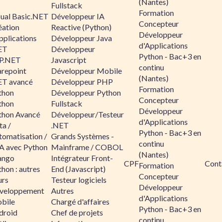
(Nantes)
Fullstack
Formation
sual Basic.NET
Développeur IA
Concepteur
éation
Reactive (Python)
Développeur
pplications
Développeur Java
d'Applications
ET
Développeur
Python - Bac+3 en
P.NET
Javascript
continu
arepoint
Développeur Mobile
(Nantes)
ET avancé
Développeur PHP
Formation
thon
Développeur Python
Concepteur
thon
Fullstack
Développeur
thon Avancé
Développeur/Testeur
d'Applications
ta /
.NET
Python - Bac+3 en
tomatisation /
Grands Systèmes -
continu
A avec Python
Mainframe / COBOL
(Nantes)
ango
Intégrateur Front-
CPF
Cont
Formation
hon : autres
End (Javascript)
Concepteur
urs
Testeur logiciels
Développeur
veloppement
Autres
d'Applications
bile
Chargé d'affaires
Python - Bac+3 en
droid
Chef de projets
continu