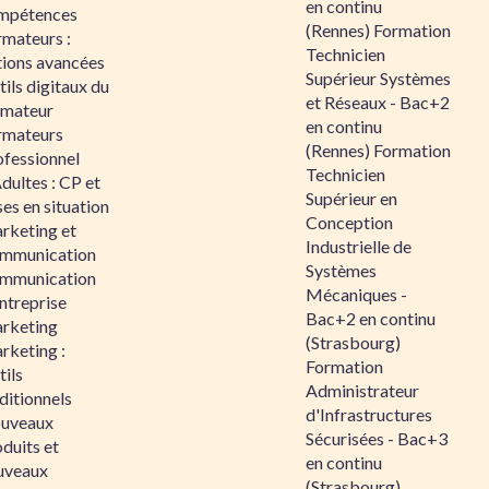
en continu
mpétences
(Rennes) Formation
rmateurs :
Technicien
tions avancées
Supérieur Systèmes
ils digitaux du
et Réseaux - Bac+2
rmateur
en continu
rmateurs
(Rennes) Formation
ofessionnel
Technicien
dultes : CP et
Supérieur en
es en situation
Conception
rketing et
Industrielle de
mmunication
Systèmes
mmunication
Mécaniques -
ntreprise
Bac+2 en continu
rketing
(Strasbourg)
rketing :
Formation
ils
Administrateur
ditionnels
d'Infrastructures
uveaux
Sécurisées - Bac+3
duits et
en continu
uveaux
(Strasbourg)