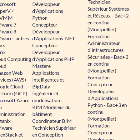
Technicien
crosoft
Développeur
Supérieur Systèmes
perV /
d'Applications
et Réseaux - Bac+2
CVMM
Python
en continu
ware 7
Concepteur
(Montpellier)
ware 8
Développeur
Formation
ware : autres
d'Applications .NET
Administrateur
urs
Concepteur
d'Infrastructures
rix
Développeur
Sécurisées - Bac+3
oud Computing
d'Applications PHP
en continu
oud
Mastere
(Montpellier)
azon Web
Applications
Formation
rvices (AWS)
Intelligentes et
Concepteur
ogle Cloud
BigData
Développeur
atform (GCP)
Ingénierie et
d'Applications
crosoft Azure
modélisation
Python - Bac+3 en
5
BIM Modeleur du
continu
ministration
bâtiment
(Montpellier)
tanix
Coordinateur BIM
Formation
ware
Technicien Supérieur
Concepteur
enStack et
en Conception
Développeur