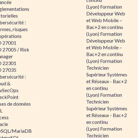
ancée
(Lyon) Formation
glementations
Développeur Web
torielles
et Web Mobile –
ersécurité :
Bac+2 en continu
rmes, risques
(Lyon) Formation
opérations
Développeur Web
O 27001
et Web Mobile –
O 27005 / Risk
Bac+2 en continu
nager
(Lyon) Formation
O 22301
Technicien
O 27035
Supérieur Systèmes
ersécurité :
et Réseaux - Bac+2
oud &
en continu
vSecOps
(Lyon) Formation
eckPoint
Technicien
ses de données
Supérieur Systèmes
L
et Réseaux - Bac+2
cess
en continu
acle
(Lyon) Formation
SQL/MariaDB
Technicien
stgreSQL