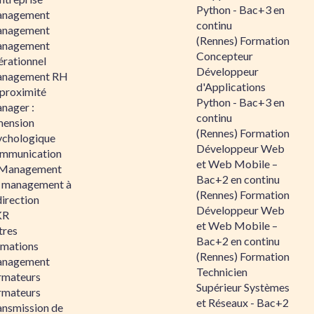
Python - Bac+3 en
nagement
continu
nagement
(Rennes) Formation
nagement
Concepteur
érationnel
Développeur
nagement RH
d'Applications
 proximité
Python - Bac+3 en
nager :
continu
mension
(Rennes) Formation
ychologique
Développeur Web
mmunication
et Web Mobile –
 Management
Bac+2 en continu
 management à
(Rennes) Formation
direction
Développeur Web
KR
et Web Mobile –
tres
Bac+2 en continu
rmations
(Rennes) Formation
nagement
Technicien
rmateurs
Supérieur Systèmes
rmateurs
et Réseaux - Bac+2
ansmission de