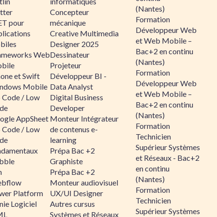
lin
informatiques
(Nantes)
tter
Concepteur
Formation
ET pour
mécanique
Développeur Web
lications
Creative Multimedia
et Web Mobile –
biles
Designer 2025
Bac+2 en continu
ameworks Web
Dessinateur
(Nantes)
bile
Projeteur
Formation
one et Swift
Développeur BI -
Développeur Web
ndows Mobile
Data Analyst
et Web Mobile –
 Code / Low
Digital Business
Bac+2 en continu
de
Developer
(Nantes)
ogle AppSheet
Monteur Intégrateur
Formation
 Code / Low
de contenus e-
Technicien
de
learning
Supérieur Systèmes
ndamentaux
Prépa Bac +2
et Réseaux - Bac+2
bble
Graphiste
en continu
n
Prépa Bac +2
(Nantes)
bflow
Monteur audiovisuel
Formation
wer Platform
UX/UI Designer
Technicien
ie Logiciel
Autres cursus
Supérieur Systèmes
ML
Systèmes et Réseaux