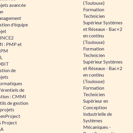
(Toulouse)
ojets avancée
Formation
an
Technicien
nagement
Supérieur Systèmes
stion d'équipe
et Réseaux - Bac+2
jet
en continu
INCE2
(Toulouse)
I : PMP et
Formation
APM
Technicien
IL
Supérieur Systèmes
BIT
et Réseaux - Bac+2
stion de
en continu
jets
(Toulouse)
formatiques
Formation
érentiels de
Technicien
stion : CMMI
Supérieur en
ils de gestion
Conception
projets
Industrielle de
enProject
Systèmes
 Project
Mécaniques -
RA