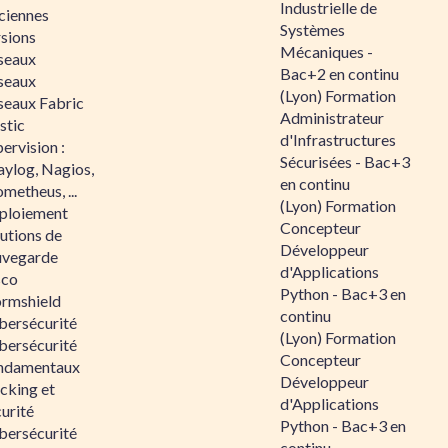
Industrielle de
ciennes
Systèmes
rsions
Mécaniques -
seaux
Bac+2 en continu
seaux
(Lyon) Formation
seaux Fabric
Administrateur
stic
d'Infrastructures
ervision :
Sécurisées - Bac+3
aylog, Nagios,
en continu
metheus, ...
(Lyon) Formation
ploiement
Concepteur
utions de
Développeur
uvegarde
d'Applications
sco
Python - Bac+3 en
ormshield
continu
bersécurité
(Lyon) Formation
bersécurité
Concepteur
ndamentaux
Développeur
cking et
d'Applications
urité
Python - Bac+3 en
bersécurité
continu