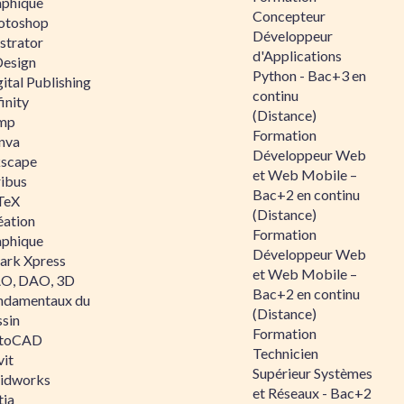
aphique
Concepteur
otoshop
Développeur
ustrator
d'Applications
Design
Python - Bac+3 en
ital Publishing
continu
inity
(Distance)
mp
Formation
nva
Développeur Web
kscape
et Web Mobile –
ribus
Bac+2 en continu
TeX
(Distance)
éation
Formation
aphique
Développeur Web
ark Xpress
et Web Mobile –
O, DAO, 3D
Bac+2 en continu
ndamentaux du
(Distance)
ssin
Formation
toCAD
Technicien
vit
Supérieur Systèmes
lidworks
et Réseaux - Bac+2
tia