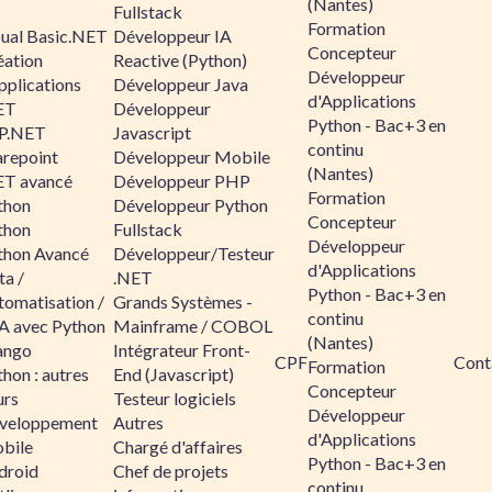
(Nantes)
Fullstack
Formation
sual Basic.NET
Développeur IA
Concepteur
éation
Reactive (Python)
Développeur
pplications
Développeur Java
d'Applications
ET
Développeur
Python - Bac+3 en
P.NET
Javascript
continu
arepoint
Développeur Mobile
(Nantes)
ET avancé
Développeur PHP
Formation
thon
Développeur Python
Concepteur
thon
Fullstack
Développeur
thon Avancé
Développeur/Testeur
d'Applications
ta /
.NET
Python - Bac+3 en
tomatisation /
Grands Systèmes -
continu
A avec Python
Mainframe / COBOL
(Nantes)
ango
Intégrateur Front-
CPF
Cont
Formation
hon : autres
End (Javascript)
Concepteur
urs
Testeur logiciels
Développeur
veloppement
Autres
d'Applications
bile
Chargé d'affaires
Python - Bac+3 en
droid
Chef de projets
continu