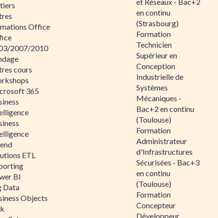
et Réseaux - Bac+2
tiers
en continu
tres
(Strasbourg)
rmations Office
Formation
fice
Technicien
03/2007/2010
Supérieur en
ndage
Conception
tres cours
Industrielle de
rkshops
Systèmes
crosoft 365
Mécaniques -
siness
Bac+2 en continu
elligence
(Toulouse)
siness
Formation
elligence
Administrateur
lend
d'Infrastructures
lutions ETL
Sécurisées - Bac+3
porting
en continu
wer BI
(Toulouse)
g Data
Formation
siness Objects
Concepteur
ik
Développeur