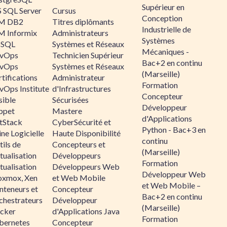
Supérieur en
 SQL Server
Cursus
Conception
M DB2
Titres diplômants
Industrielle de
M Informix
Administrateurs
Systèmes
SQL
Systèmes et Réseaux
Mécaniques -
vOps
Technicien Supérieur
Bac+2 en continu
vOps
Systèmes et Réseaux
(Marseille)
tifications
Administrateur
Formation
vOps Institute
d'Infrastructures
Concepteur
sible
Sécurisées
Développeur
ppet
Mastere
d'Applications
ltStack
CyberSécurité et
Python - Bac+3 en
ne Logicielle
Haute Disponibilité
continu
ils de
Concepteurs et
(Marseille)
tualisation
Développeurs
Formation
tualisation
Développeurs Web
Développeur Web
oxmox, Xen
et Web Mobile
et Web Mobile –
nteneurs et
Concepteur
Bac+2 en continu
chestrateurs
Développeur
(Marseille)
cker
d'Applications Java
Formation
bernetes
Concepteur