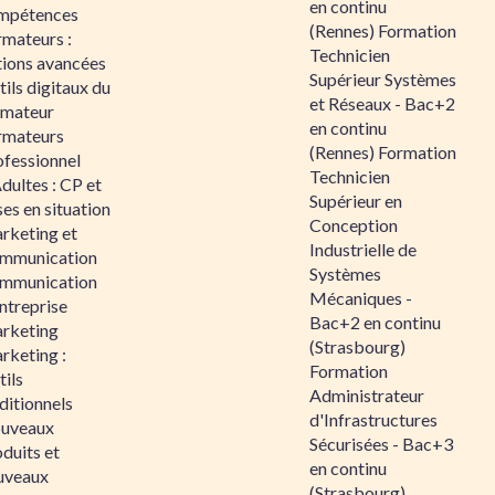
en continu
mpétences
(Rennes) Formation
rmateurs :
Technicien
tions avancées
Supérieur Systèmes
ils digitaux du
et Réseaux - Bac+2
rmateur
en continu
rmateurs
(Rennes) Formation
ofessionnel
Technicien
dultes : CP et
Supérieur en
es en situation
Conception
rketing et
Industrielle de
mmunication
Systèmes
mmunication
Mécaniques -
ntreprise
Bac+2 en continu
rketing
(Strasbourg)
rketing :
Formation
ils
Administrateur
ditionnels
d'Infrastructures
uveaux
Sécurisées - Bac+3
duits et
en continu
uveaux
(Strasbourg)