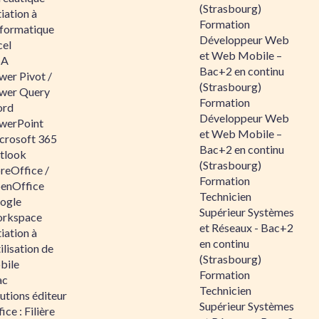
(Strasbourg)
tiation à
Formation
nformatique
Développeur Web
cel
et Web Mobile –
BA
Bac+2 en continu
wer Pivot /
(Strasbourg)
wer Query
Formation
rd
Développeur Web
werPoint
et Web Mobile –
crosoft 365
Bac+2 en continu
tlook
(Strasbourg)
reOffice /
Formation
enOffice
Technicien
ogle
Supérieur Systèmes
rkspace
et Réseaux - Bac+2
tiation à
en continu
tilisation de
(Strasbourg)
bile
Formation
ac
Technicien
utions éditeur
Supérieur Systèmes
ice : Filière