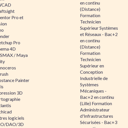
en continu
WCAD
(Distance)
aftsight
Formation
entor Pro et
Technicien
sion
Supérieur Systèmes
eo
et Réseaux - Bac+2
ender
en continu
etchup Pro
(Distance)
nema 4D
Formation
SMAX / Maya
Technicien
ity
Supérieur en
inoceros
Conception
rush
Industrielle de
bstance Painter
Systèmes
is
Mécaniques -
pression 3D
Bac+2 en continu
rtographie
(Lille) Formation
lantis
Administrateur
chicad
d'Infrastructures
res logiciels
Sécurisées - Bac+3
O/DAO/3D