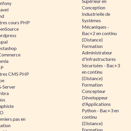
Supérieur en
mfony
Conception
ravel
Industrielle de
nd
Systèmes
tres cours PHP
Mécaniques -
enSource
Bac+2 en continu
rdpress
(Distance)
upal
Formation
estashop
Administrateur
Commerce
d'Infrastructures
omla
Sécurisées - Bac+3
IP
en continu
tres CMS PHP
(Distance)
pe
Formation
-Server
Concepteur
mbra
Développeur
ios
d'Applications
aphiste
Python - Bac+3 en
AO
continu
emiers pas en
(Distance)
éation
Formation