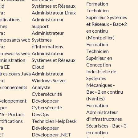
Formation
ld
Systèmes et Réseaux
Technicien
a :
Administrateur Linux
Supérieur Systèmes
plications
Administrateur
et Réseaux - Bac+2
ches
Support
en continu
a :
Administrateur
(Montpellier)
mposants web
Systèmes
Formation
a :
d'Informations
Technicien
ameworks web
Administrateur
Supérieur en
ministration
Systèmes et Réseaux
Conception
va EE
Cloud
Industrielle de
tres cours Java
Administrateur
Systèmes
a :
Windows Server
Mécaniques -
vironnements
Analyste
Bac+2 en continu
Cybersécurité
(Nantes)
veloppement
Développeur
Formation
sper
Cybersécurité
Administrateur
S - Portails
DevOps
d'Infrastructures
tifications
Technicien HelpDesk
Sécurisées - Bac+3
va
Développeur
en continu
ET
Développeur .NET