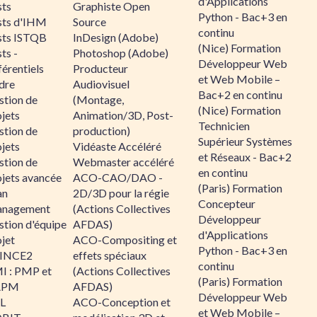
d'Applications
sts
Graphiste Open
Python - Bac+3 en
sts d'IHM
Source
continu
sts ISTQB
InDesign (Adobe)
(Nice) Formation
ts -
Photoshop (Adobe)
Développeur Web
érentiels
Producteur
et Web Mobile –
dre
Audiovisuel
Bac+2 en continu
stion de
(Montage,
(Nice) Formation
jets
Animation/3D, Post-
Technicien
stion de
production)
Supérieur Systèmes
jets
Vidéaste Accéléré
et Réseaux - Bac+2
stion de
Webmaster accéléré
en continu
ojets avancée
ACO-CAO/DAO -
(Paris) Formation
an
2D/3D pour la régie
Concepteur
nagement
(Actions Collectives
Développeur
stion d'équipe
AFDAS)
d'Applications
jet
ACO-Compositing et
Python - Bac+3 en
INCE2
effets spéciaux
continu
I : PMP et
(Actions Collectives
(Paris) Formation
APM
AFDAS)
Développeur Web
IL
ACO-Conception et
et Web Mobile –