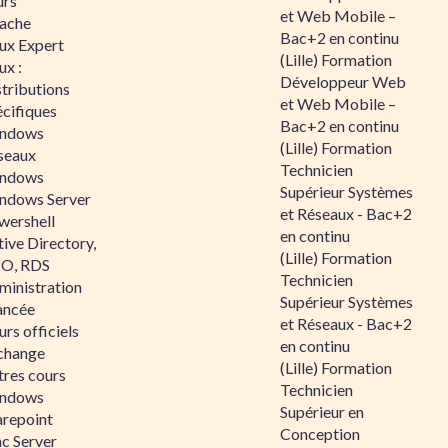
urs
et Web Mobile –
ache
Bac+2 en continu
nux Expert
(Lille) Formation
ux :
Développeur Web
tributions
et Web Mobile –
écifiques
Bac+2 en continu
ndows
(Lille) Formation
seaux
Technicien
ndows
Supérieur Systèmes
ndows Server
et Réseaux - Bac+2
wershell
en continu
ive Directory,
(Lille) Formation
O, RDS
Technicien
ministration
Supérieur Systèmes
ancée
et Réseaux - Bac+2
rs officiels
en continu
change
(Lille) Formation
tres cours
Technicien
ndows
Supérieur en
arepoint
Conception
nc Server