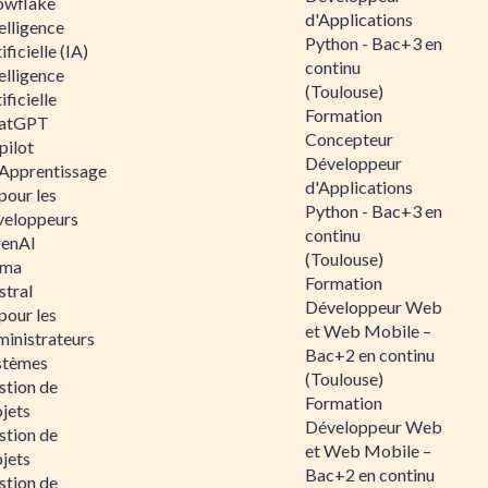
owflake
d'Applications
elligence
Python - Bac+3 en
ificielle (IA)
continu
elligence
(Toulouse)
ificielle
Formation
atGPT
Concepteur
pilot
Développeur
 Apprentissage
d'Applications
pour les
Python - Bac+3 en
veloppeurs
continu
enAI
(Toulouse)
ama
Formation
stral
Développeur Web
pour les
et Web Mobile –
ministrateurs
Bac+2 en continu
stèmes
(Toulouse)
stion de
Formation
jets
Développeur Web
stion de
et Web Mobile –
jets
Bac+2 en continu
stion de