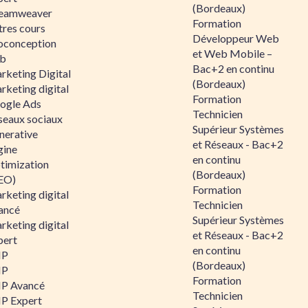
(Bordeaux)
eamweaver
Formation
tres cours
Développeur Web
oconception
et Web Mobile –
b
Bac+2 en continu
rketing Digital
(Bordeaux)
rketing digital
Formation
ogle Ads
Technicien
seaux sociaux
Supérieur Systèmes
nerative
et Réseaux - Bac+2
gine
en continu
timization
(Bordeaux)
EO)
Formation
rketing digital
Technicien
ancé
Supérieur Systèmes
rketing digital
et Réseaux - Bac+2
pert
en continu
HP
(Bordeaux)
HP
Formation
P Avancé
Technicien
P Expert