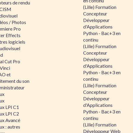
en continu
teurs de rendu
(Lille) Formation
CISM
Concepteur
diovisuel
Développeur
déos / Photos
d'Applications
emiere Pro
Python - Bac+3 en
er Effects
continu
res logiciels
(Lille) Formation
udiovisuel
Concepteur
id
Développeur
al Cut Pro
d'Applications
Vinci
Python - Bac+3 en
O et
continu
aitement du son
(Lille) Formation
ministrateur
Concepteur
nux
Développeur
nux
d'Applications
nux LPI C1
Python - Bac+3 en
nux LPI C2
continu
nux Avancé
(Lille) Formation
ux : autres
Développeur Web