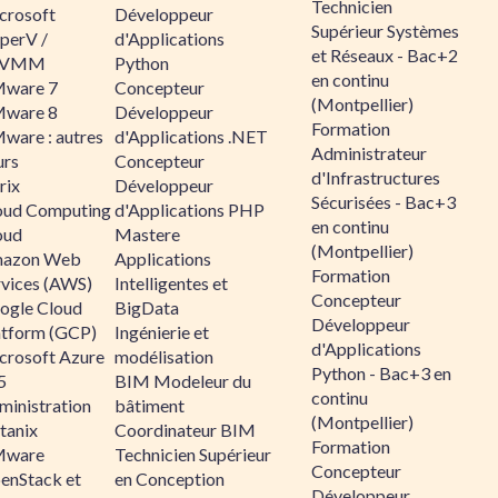
Technicien
crosoft
Développeur
Supérieur Systèmes
perV /
d'Applications
et Réseaux - Bac+2
CVMM
Python
en continu
ware 7
Concepteur
(Montpellier)
ware 8
Développeur
Formation
ware : autres
d'Applications .NET
Administrateur
urs
Concepteur
d'Infrastructures
rix
Développeur
Sécurisées - Bac+3
oud Computing
d'Applications PHP
en continu
oud
Mastere
(Montpellier)
azon Web
Applications
Formation
rvices (AWS)
Intelligentes et
Concepteur
ogle Cloud
BigData
Développeur
atform (GCP)
Ingénierie et
d'Applications
crosoft Azure
modélisation
Python - Bac+3 en
5
BIM Modeleur du
continu
ministration
bâtiment
(Montpellier)
tanix
Coordinateur BIM
Formation
ware
Technicien Supérieur
Concepteur
enStack et
en Conception
Développeur