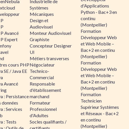
enNebula
Industrielle de
d'Applications
xtcloud
Systèmes
Python - Bac+3 en
veloppeur
Mécaniques
continu
HP
Design et
(Montpellier)
HP
Audiovisuel
Formation
P Avancé
Monteur Audiovisuel
Développeur Web
P Expert
Graphiste
et Web Mobile –
mfony
Concepteur Designer
Bac+2 en continu
ravel
UI
(Montpellier)
nd
Métiers transverses
Formation
tres cours PHP
Négociateur
Développeur Web
a SE / Java EE
Technico-
et Web Mobile –
va
Commercial
Bac+2 en continu
va Avancé
Responsable
(Montpellier)
ring
d'établissement
Formation
a : Persistance
marchand
Technicien
s données
Formateur
Supérieur Systèmes
a : Services
Professionnel
et Réseaux - Bac+2
b
d'Adultes
en continu
a : Tests
Socles qualifiants /
(Montpellier)
a : Outils de
certifiants