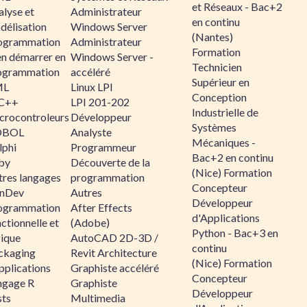
et Réseaux - Bac+2
alyse et
Administrateur
en continu
délisation
Windows Server
(Nantes)
ogrammation
Administrateur
Formation
en démarrer en
Windows Server -
Technicien
ogrammation
accéléré
Supérieur en
ML
Linux LPI
Conception
C++
LPI 201-202
Industrielle de
crocontroleurs
Développeur
Systèmes
OBOL
Analyste
Mécaniques -
lphi
Programmeur
Bac+2 en continu
by
Découverte de la
(Nice) Formation
tres langages
programmation
Concepteur
nDev
Autres
Développeur
ogrammation
After Effects
d'Applications
ctionnelle et
(Adobe)
Python - Bac+3 en
gique
AutoCAD 2D-3D /
continu
ckaging
Revit Architecture
(Nice) Formation
pplications
Graphiste accéléré
Concepteur
ngage R
Graphiste
Développeur
sts
Multimedia