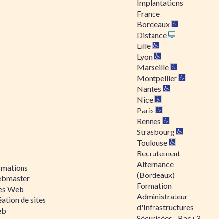
Implantations
France
Bordeaux
Distance
Lille
Lyon
Marseille
Montpellier
Nantes
Nice
Paris
Rennes
Strasbourg
Toulouse
Recrutement
Alternance
rmations
(Bordeaux)
bmaster
Formation
tes Web
Administrateur
ation de sites
d'Infrastructures
eb
Sécurisées - Bac+3