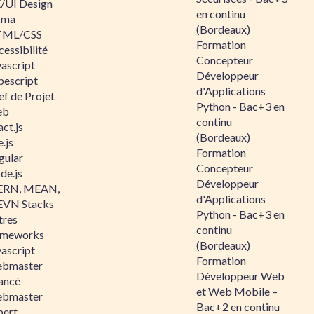
/UI Design
en continu
gma
(Bordeaux)
ML/CSS
Formation
essibilité
Concepteur
vascript
Développeur
pescript
d'Applications
ef de Projet
Python - Bac+3 en
eb
continu
ct.js
(Bordeaux)
.js
Formation
gular
Concepteur
de.js
Développeur
RN, MEAN,
d'Applications
VN Stacks
Python - Bac+3 en
tres
continu
ameworks
(Bordeaux)
vascript
Formation
bmaster
Développeur Web
ancé
et Web Mobile –
bmaster
Bac+2 en continu
pert