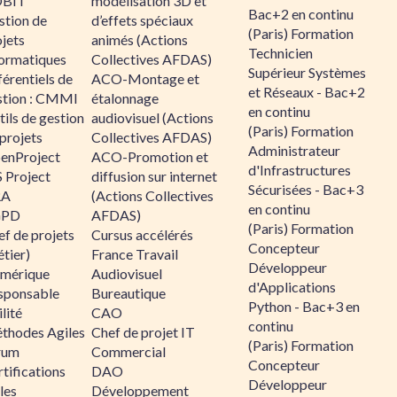
BIT
modélisation 3D et
Bac+2 en continu
stion de
d’effets spéciaux
(Paris) Formation
jets
animés (Actions
Technicien
formatiques
Collectives AFDAS)
Supérieur Systèmes
érentiels de
ACO-Montage et
et Réseaux - Bac+2
stion : CMMI
étalonnage
en continu
ils de gestion
audiovisuel (Actions
(Paris) Formation
projets
Collectives AFDAS)
Administrateur
enProject
ACO-Promotion et
d'Infrastructures
 Project
diffusion sur internet
Sécurisées - Bac+3
RA
(Actions Collectives
en continu
GPD
AFDAS)
(Paris) Formation
f de projets
Cursus accélérés
Concepteur
tier)
France Travail
Développeur
mérique
Audiovisuel
d'Applications
sponsable
Bureautique
Python - Bac+3 en
lité
CAO
continu
thodes Agiles
Chef de projet IT
(Paris) Formation
rum
Commercial
Concepteur
tifications
DAO
Développeur
les
Développement