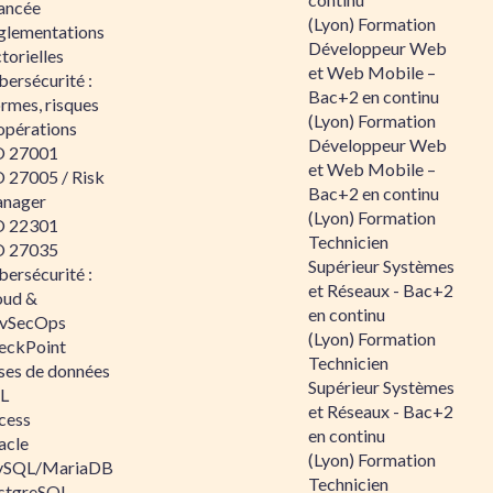
ancée
(Lyon) Formation
glementations
Développeur Web
torielles
et Web Mobile –
ersécurité :
Bac+2 en continu
rmes, risques
(Lyon) Formation
opérations
Développeur Web
O 27001
et Web Mobile –
O 27005 / Risk
Bac+2 en continu
nager
(Lyon) Formation
O 22301
Technicien
O 27035
Supérieur Systèmes
ersécurité :
et Réseaux - Bac+2
oud &
en continu
vSecOps
(Lyon) Formation
eckPoint
Technicien
ses de données
Supérieur Systèmes
L
et Réseaux - Bac+2
cess
en continu
acle
(Lyon) Formation
SQL/MariaDB
Technicien
stgreSQL