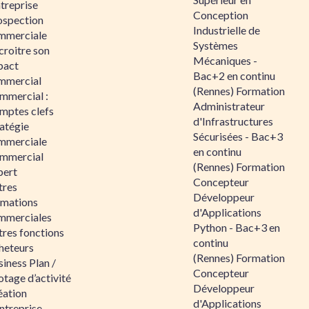
ntreprise
Conception
ospection
Industrielle de
mmerciale
Systèmes
croitre son
Mécaniques -
pact
Bac+2 en continu
mmercial
(Rennes) Formation
mmercial :
Administrateur
mptes clefs
d'Infrastructures
atégie
Sécurisées - Bac+3
mmerciale
en continu
mmercial
(Rennes) Formation
pert
Concepteur
tres
Développeur
rmations
d'Applications
mmerciales
Python - Bac+3 en
tres fonctions
continu
heteurs
(Rennes) Formation
iness Plan /
Concepteur
otage d’activité
Développeur
éation
d'Applications
ntreprise