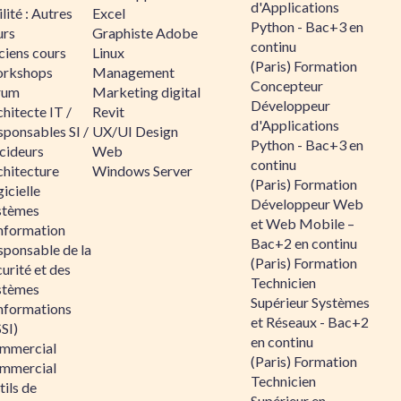
d'Applications
lité : Autres
Excel
Python - Bac+3 en
urs
Graphiste Adobe
continu
ciens cours
Linux
(Paris) Formation
rkshops
Management
Concepteur
rum
Marketing digital
Développeur
hitecte IT /
Revit
d'Applications
sponsables SI /
UX/UI Design
Python - Bac+3 en
cideurs
Web
continu
chitecture
Windows Server
(Paris) Formation
icielle
Développeur Web
stèmes
et Web Mobile –
information
Bac+2 en continu
sponsable de la
(Paris) Formation
urité et des
Technicien
stèmes
Supérieur Systèmes
informations
et Réseaux - Bac+2
SI)
en continu
mmercial
(Paris) Formation
mmercial
Technicien
ils de
Supérieur en