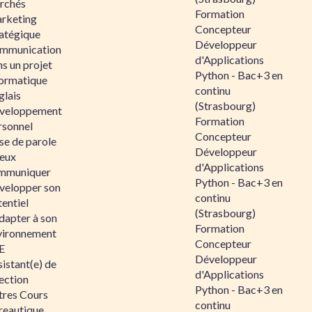
rchés
Formation
rketing
Concepteur
ratégique
Développeur
mmunication
d'Applications
s un projet
Python - Bac+3 en
formatique
continu
glais
(Strasbourg)
veloppement
Formation
rsonnel
Concepteur
se de parole
Développeur
eux
d'Applications
mmuniquer
Python - Bac+3 en
velopper son
continu
entiel
(Strasbourg)
dapter à son
Formation
vironnement
Concepteur
E
Développeur
istant(e) de
d'Applications
ection
Python - Bac+3 en
tres Cours
continu
reautique