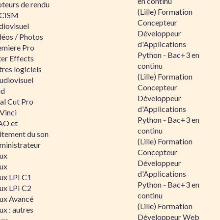
en continu
teurs de rendu
(Lille) Formation
CISM
Concepteur
diovisuel
Développeur
déos / Photos
d'Applications
emiere Pro
Python - Bac+3 en
er Effects
continu
res logiciels
(Lille) Formation
udiovisuel
Concepteur
id
Développeur
al Cut Pro
d'Applications
Vinci
Python - Bac+3 en
O et
continu
aitement du son
(Lille) Formation
ministrateur
Concepteur
nux
Développeur
nux
d'Applications
nux LPI C1
Python - Bac+3 en
nux LPI C2
continu
nux Avancé
(Lille) Formation
ux : autres
Développeur Web