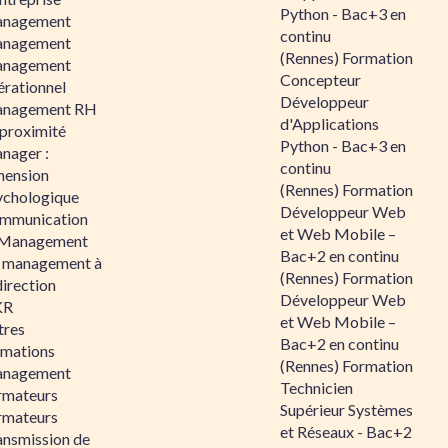
Python - Bac+3 en
nagement
continu
nagement
(Rennes) Formation
nagement
Concepteur
érationnel
Développeur
nagement RH
d'Applications
 proximité
Python - Bac+3 en
nager :
continu
mension
(Rennes) Formation
ychologique
Développeur Web
mmunication
et Web Mobile –
 Management
Bac+2 en continu
 management à
(Rennes) Formation
direction
Développeur Web
KR
et Web Mobile –
tres
Bac+2 en continu
rmations
(Rennes) Formation
nagement
Technicien
rmateurs
Supérieur Systèmes
rmateurs
et Réseaux - Bac+2
ansmission de