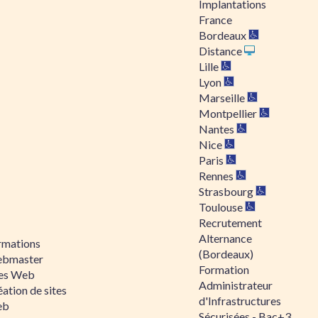
Implantations
France
Bordeaux
Distance
Lille
Lyon
Marseille
Montpellier
Nantes
Nice
Paris
Rennes
Strasbourg
Toulouse
Recrutement
Alternance
rmations
(Bordeaux)
bmaster
Formation
tes Web
Administrateur
ation de sites
d'Infrastructures
eb
Sécurisées - Bac+3