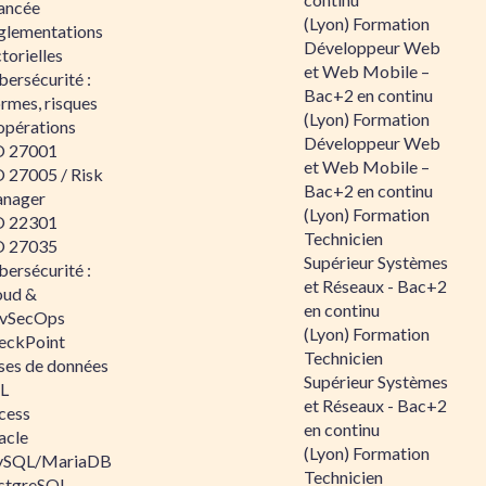
ancée
(Lyon) Formation
glementations
Développeur Web
torielles
et Web Mobile –
ersécurité :
Bac+2 en continu
rmes, risques
(Lyon) Formation
opérations
Développeur Web
O 27001
et Web Mobile –
O 27005 / Risk
Bac+2 en continu
nager
(Lyon) Formation
O 22301
Technicien
O 27035
Supérieur Systèmes
ersécurité :
et Réseaux - Bac+2
oud &
en continu
vSecOps
(Lyon) Formation
eckPoint
Technicien
ses de données
Supérieur Systèmes
L
et Réseaux - Bac+2
cess
en continu
acle
(Lyon) Formation
SQL/MariaDB
Technicien
stgreSQL