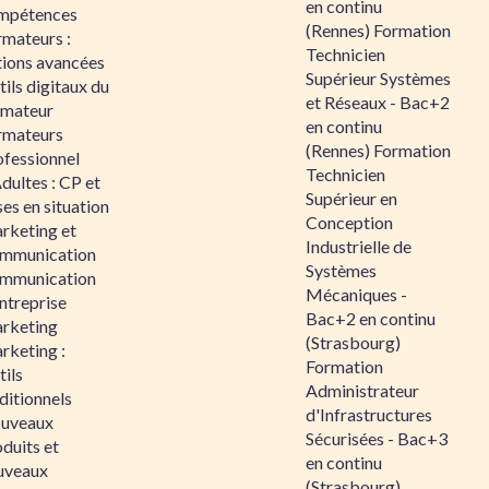
en continu
mpétences
(Rennes) Formation
rmateurs :
Technicien
tions avancées
Supérieur Systèmes
ils digitaux du
et Réseaux - Bac+2
rmateur
en continu
rmateurs
(Rennes) Formation
ofessionnel
Technicien
dultes : CP et
Supérieur en
es en situation
Conception
rketing et
Industrielle de
mmunication
Systèmes
mmunication
Mécaniques -
ntreprise
Bac+2 en continu
rketing
(Strasbourg)
rketing :
Formation
ils
Administrateur
ditionnels
d'Infrastructures
uveaux
Sécurisées - Bac+3
duits et
en continu
uveaux
(Strasbourg)