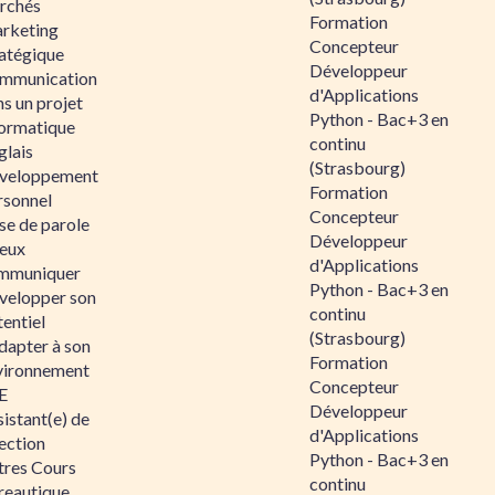
rchés
Formation
rketing
Concepteur
ratégique
Développeur
mmunication
d'Applications
s un projet
Python - Bac+3 en
formatique
continu
glais
(Strasbourg)
veloppement
Formation
rsonnel
Concepteur
se de parole
Développeur
eux
d'Applications
mmuniquer
Python - Bac+3 en
velopper son
continu
entiel
(Strasbourg)
dapter à son
Formation
vironnement
Concepteur
E
Développeur
istant(e) de
d'Applications
ection
Python - Bac+3 en
tres Cours
continu
reautique