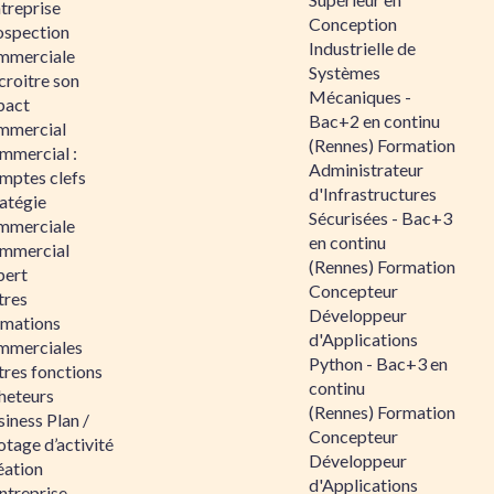
ntreprise
Conception
ospection
Industrielle de
mmerciale
Systèmes
croitre son
Mécaniques -
pact
Bac+2 en continu
mmercial
(Rennes) Formation
mmercial :
Administrateur
mptes clefs
d'Infrastructures
atégie
Sécurisées - Bac+3
mmerciale
en continu
mmercial
(Rennes) Formation
pert
Concepteur
tres
Développeur
rmations
d'Applications
mmerciales
Python - Bac+3 en
tres fonctions
continu
heteurs
(Rennes) Formation
iness Plan /
Concepteur
otage d’activité
Développeur
éation
d'Applications
ntreprise