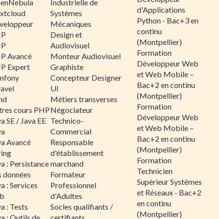
enNebula
Industrielle de
d'Applications
xtcloud
Systèmes
Python - Bac+3 en
veloppeur
Mécaniques
continu
HP
Design et
(Montpellier)
HP
Audiovisuel
Formation
P Avancé
Monteur Audiovisuel
Développeur Web
P Expert
Graphiste
et Web Mobile –
mfony
Concepteur Designer
Bac+2 en continu
ravel
UI
(Montpellier)
nd
Métiers transverses
Formation
tres cours PHP
Négociateur
Développeur Web
a SE / Java EE
Technico-
et Web Mobile –
va
Commercial
Bac+2 en continu
va Avancé
Responsable
(Montpellier)
ring
d'établissement
Formation
a : Persistance
marchand
Technicien
s données
Formateur
Supérieur Systèmes
a : Services
Professionnel
et Réseaux - Bac+2
b
d'Adultes
en continu
a : Tests
Socles qualifiants /
(Montpellier)
a : Outils de
certifiants