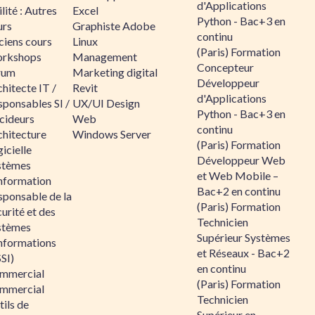
d'Applications
lité : Autres
Excel
Python - Bac+3 en
urs
Graphiste Adobe
continu
ciens cours
Linux
(Paris) Formation
rkshops
Management
Concepteur
rum
Marketing digital
Développeur
hitecte IT /
Revit
d'Applications
sponsables SI /
UX/UI Design
Python - Bac+3 en
cideurs
Web
continu
chitecture
Windows Server
(Paris) Formation
icielle
Développeur Web
stèmes
et Web Mobile –
information
Bac+2 en continu
sponsable de la
(Paris) Formation
urité et des
Technicien
stèmes
Supérieur Systèmes
informations
et Réseaux - Bac+2
SI)
en continu
mmercial
(Paris) Formation
mmercial
Technicien
ils de
Supérieur en