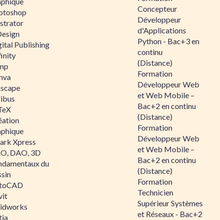
aphique
Concepteur
otoshop
Développeur
ustrator
d'Applications
Design
Python - Bac+3 en
ital Publishing
continu
inity
(Distance)
mp
Formation
nva
Développeur Web
kscape
et Web Mobile –
ribus
Bac+2 en continu
TeX
(Distance)
éation
Formation
aphique
Développeur Web
ark Xpress
et Web Mobile –
O, DAO, 3D
Bac+2 en continu
ndamentaux du
(Distance)
ssin
Formation
toCAD
Technicien
vit
Supérieur Systèmes
lidworks
et Réseaux - Bac+2
tia