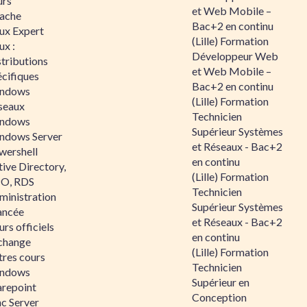
urs
et Web Mobile –
ache
Bac+2 en continu
nux Expert
(Lille) Formation
ux :
Développeur Web
tributions
et Web Mobile –
écifiques
Bac+2 en continu
ndows
(Lille) Formation
seaux
Technicien
ndows
Supérieur Systèmes
ndows Server
et Réseaux - Bac+2
wershell
en continu
ive Directory,
(Lille) Formation
O, RDS
Technicien
ministration
Supérieur Systèmes
ancée
et Réseaux - Bac+2
rs officiels
en continu
change
(Lille) Formation
tres cours
Technicien
ndows
Supérieur en
arepoint
Conception
nc Server