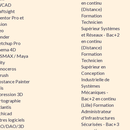
en continu
WCAD
(Distance)
aftsight
Formation
entor Pro et
Technicien
sion
Supérieur Systèmes
eo
et Réseaux - Bac+2
ender
en continu
etchup Pro
(Distance)
nema 4D
Formation
SMAX / Maya
Technicien
ity
Supérieur en
inoceros
Conception
rush
Industrielle de
bstance Painter
Systèmes
is
Mécaniques -
pression 3D
Bac+2 en continu
rtographie
(Lille) Formation
lantis
Administrateur
chicad
d'Infrastructures
res logiciels
Sécurisées - Bac+3
O/DAO/3D