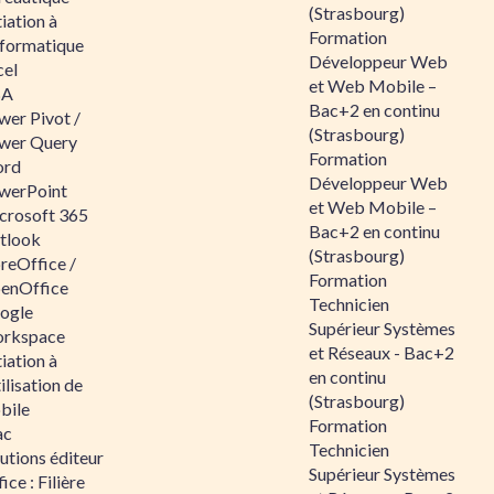
(Strasbourg)
tiation à
Formation
nformatique
Développeur Web
cel
et Web Mobile –
BA
Bac+2 en continu
wer Pivot /
(Strasbourg)
wer Query
Formation
rd
Développeur Web
werPoint
et Web Mobile –
crosoft 365
Bac+2 en continu
tlook
(Strasbourg)
reOffice /
Formation
enOffice
Technicien
ogle
Supérieur Systèmes
rkspace
et Réseaux - Bac+2
tiation à
en continu
tilisation de
(Strasbourg)
bile
Formation
ac
Technicien
utions éditeur
Supérieur Systèmes
ice : Filière