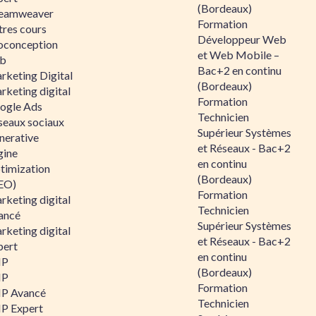
(Bordeaux)
eamweaver
Formation
tres cours
Développeur Web
oconception
et Web Mobile –
b
Bac+2 en continu
rketing Digital
(Bordeaux)
rketing digital
Formation
ogle Ads
Technicien
seaux sociaux
Supérieur Systèmes
nerative
et Réseaux - Bac+2
gine
en continu
timization
(Bordeaux)
EO)
Formation
rketing digital
Technicien
ancé
Supérieur Systèmes
rketing digital
et Réseaux - Bac+2
pert
en continu
HP
(Bordeaux)
HP
Formation
P Avancé
Technicien
P Expert