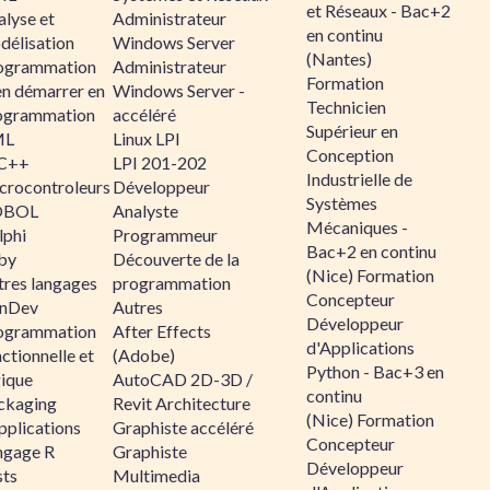
et Réseaux - Bac+2
alyse et
Administrateur
en continu
délisation
Windows Server
(Nantes)
ogrammation
Administrateur
Formation
en démarrer en
Windows Server -
Technicien
ogrammation
accéléré
Supérieur en
ML
Linux LPI
Conception
C++
LPI 201-202
Industrielle de
crocontroleurs
Développeur
Systèmes
OBOL
Analyste
Mécaniques -
lphi
Programmeur
Bac+2 en continu
by
Découverte de la
(Nice) Formation
tres langages
programmation
Concepteur
nDev
Autres
Développeur
ogrammation
After Effects
d'Applications
ctionnelle et
(Adobe)
Python - Bac+3 en
gique
AutoCAD 2D-3D /
continu
ckaging
Revit Architecture
(Nice) Formation
pplications
Graphiste accéléré
Concepteur
ngage R
Graphiste
Développeur
sts
Multimedia