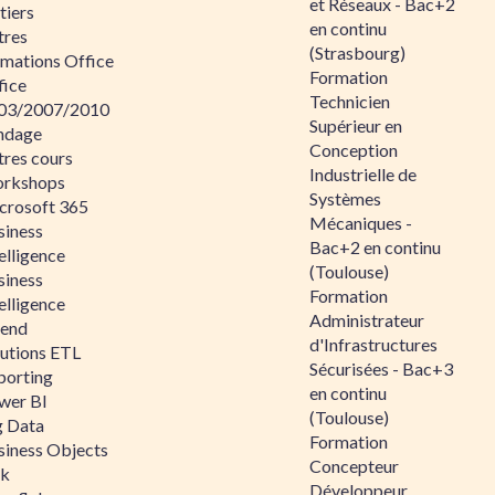
et Réseaux - Bac+2
tiers
en continu
tres
(Strasbourg)
rmations Office
Formation
fice
Technicien
03/2007/2010
Supérieur en
ndage
Conception
tres cours
Industrielle de
rkshops
Systèmes
crosoft 365
Mécaniques -
siness
Bac+2 en continu
elligence
(Toulouse)
siness
Formation
elligence
Administrateur
lend
d'Infrastructures
lutions ETL
Sécurisées - Bac+3
porting
en continu
wer BI
(Toulouse)
g Data
Formation
siness Objects
Concepteur
ik
Développeur