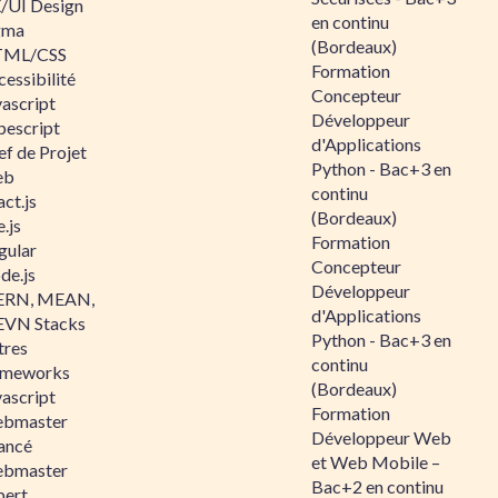
/UI Design
en continu
gma
(Bordeaux)
ML/CSS
Formation
essibilité
Concepteur
vascript
Développeur
pescript
d'Applications
ef de Projet
Python - Bac+3 en
eb
continu
ct.js
(Bordeaux)
.js
Formation
gular
Concepteur
de.js
Développeur
RN, MEAN,
d'Applications
VN Stacks
Python - Bac+3 en
tres
continu
ameworks
(Bordeaux)
vascript
Formation
bmaster
Développeur Web
ancé
et Web Mobile –
bmaster
Bac+2 en continu
pert