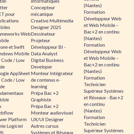
lin
informatiques
(Nantes)
tter
Concepteur
Formation
ET pour
mécanique
Développeur Web
lications
Creative Multimedia
et Web Mobile –
biles
Designer 2025
Bac+2 en continu
ameworks Web
Dessinateur
(Nantes)
bile
Projeteur
Formation
one et Swift
Développeur BI -
Développeur Web
ndows Mobile
Data Analyst
et Web Mobile –
 Code / Low
Digital Business
Bac+2 en continu
de
Developer
(Nantes)
ogle AppSheet
Monteur Intégrateur
Formation
 Code / Low
de contenus e-
Technicien
de
learning
Supérieur Systèmes
ndamentaux
Prépa Bac +2
et Réseaux - Bac+2
bble
Graphiste
en continu
n
Prépa Bac +2
(Nantes)
bflow
Monteur audiovisuel
Formation
wer Platform
UX/UI Designer
Technicien
ie Logiciel
Autres cursus
Supérieur Systèmes
ML
Systèmes et Réseaux