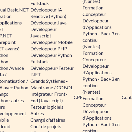
(Nantes)
Fullstack
Formation
sual Basic.NET
Développeur IA
Concepteur
éation
Reactive (Python)
Développeur
pplications
Développeur Java
d'Applications
ET
Développeur
Python - Bac+3 en
P.NET
Javascript
continu
arepoint
Développeur Mobile
(Nantes)
ET avancé
Développeur PHP
Formation
thon
Développeur Python
Concepteur
thon
Fullstack
Développeur
thon Avancé
Développeur/Testeur
d'Applications
ta /
.NET
Python - Bac+3 en
tomatisation /
Grands Systèmes -
continu
A avec Python
Mainframe / COBOL
(Nantes)
ango
Intégrateur Front-
CPF
Cont
Formation
hon : autres
End (Javascript)
Concepteur
urs
Testeur logiciels
Développeur
veloppement
Autres
d'Applications
bile
Chargé d'affaires
Python - Bac+3 en
droid
Chef de projets
continu