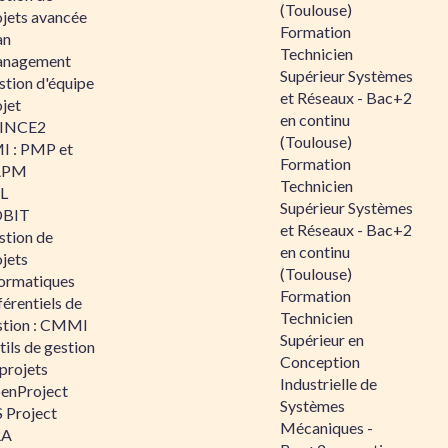
(Toulouse)
ojets avancée
Formation
an
Technicien
nagement
Supérieur Systèmes
stion d'équipe
et Réseaux - Bac+2
jet
en continu
INCE2
(Toulouse)
I : PMP et
Formation
APM
Technicien
IL
Supérieur Systèmes
BIT
et Réseaux - Bac+2
stion de
en continu
jets
(Toulouse)
formatiques
Formation
érentiels de
Technicien
stion : CMMI
Supérieur en
ils de gestion
Conception
projets
Industrielle de
enProject
Systèmes
 Project
Mécaniques -
RA