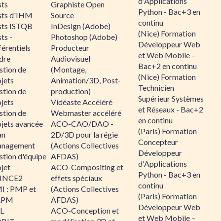
d'Applications
sts
Graphiste Open
Python - Bac+3 en
sts d'IHM
Source
continu
sts ISTQB
InDesign (Adobe)
(Nice) Formation
ts -
Photoshop (Adobe)
Développeur Web
érentiels
Producteur
et Web Mobile –
dre
Audiovisuel
Bac+2 en continu
stion de
(Montage,
(Nice) Formation
jets
Animation/3D, Post-
Technicien
stion de
production)
Supérieur Systèmes
jets
Vidéaste Accéléré
et Réseaux - Bac+2
stion de
Webmaster accéléré
en continu
ojets avancée
ACO-CAO/DAO -
(Paris) Formation
an
2D/3D pour la régie
Concepteur
nagement
(Actions Collectives
Développeur
stion d'équipe
AFDAS)
d'Applications
jet
ACO-Compositing et
Python - Bac+3 en
INCE2
effets spéciaux
continu
I : PMP et
(Actions Collectives
(Paris) Formation
APM
AFDAS)
Développeur Web
IL
ACO-Conception et
et Web Mobile –