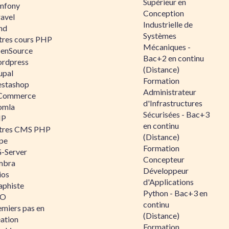
Supérieur en
mfony
Conception
ravel
Industrielle de
nd
Systèmes
tres cours PHP
Mécaniques -
enSource
Bac+2 en continu
rdpress
(Distance)
upal
Formation
estashop
Administrateur
Commerce
d'Infrastructures
omla
Sécurisées - Bac+3
IP
en continu
tres CMS PHP
(Distance)
pe
Formation
-Server
Concepteur
mbra
Développeur
ios
d'Applications
aphiste
Python - Bac+3 en
AO
continu
emiers pas en
(Distance)
éation
Formation