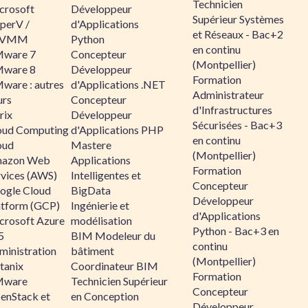
Technicien
crosoft
Développeur
Supérieur Systèmes
perV /
d'Applications
et Réseaux - Bac+2
CVMM
Python
en continu
ware 7
Concepteur
(Montpellier)
ware 8
Développeur
Formation
ware : autres
d'Applications .NET
Administrateur
urs
Concepteur
d'Infrastructures
rix
Développeur
Sécurisées - Bac+3
oud Computing
d'Applications PHP
en continu
oud
Mastere
(Montpellier)
azon Web
Applications
Formation
rvices (AWS)
Intelligentes et
Concepteur
ogle Cloud
BigData
Développeur
atform (GCP)
Ingénierie et
d'Applications
crosoft Azure
modélisation
Python - Bac+3 en
5
BIM Modeleur du
continu
ministration
bâtiment
(Montpellier)
tanix
Coordinateur BIM
Formation
ware
Technicien Supérieur
Concepteur
enStack et
en Conception
Développeur