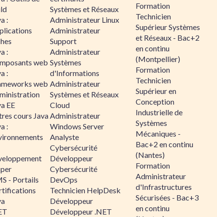
Formation
ld
Systèmes et Réseaux
Technicien
a :
Administrateur Linux
Supérieur Systèmes
plications
Administrateur
et Réseaux - Bac+2
ches
Support
en continu
a :
Administrateur
(Montpellier)
mposants web
Systèmes
Formation
a :
d'Informations
Technicien
ameworks web
Administrateur
Supérieur en
ministration
Systèmes et Réseaux
Conception
va EE
Cloud
Industrielle de
tres cours Java
Administrateur
Systèmes
a :
Windows Server
Mécaniques -
vironnements
Analyste
Bac+2 en continu
Cybersécurité
(Nantes)
veloppement
Développeur
Formation
sper
Cybersécurité
Administrateur
S - Portails
DevOps
d'Infrastructures
tifications
Technicien HelpDesk
Sécurisées - Bac+3
va
Développeur
en continu
ET
Développeur .NET