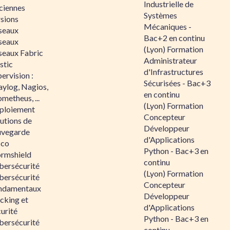
Industrielle de
ciennes
Systèmes
rsions
Mécaniques -
seaux
Bac+2 en continu
seaux
(Lyon) Formation
seaux Fabric
Administrateur
stic
d'Infrastructures
ervision :
Sécurisées - Bac+3
aylog, Nagios,
en continu
metheus, ...
(Lyon) Formation
ploiement
Concepteur
utions de
Développeur
uvegarde
d'Applications
sco
Python - Bac+3 en
ormshield
continu
bersécurité
(Lyon) Formation
bersécurité
Concepteur
ndamentaux
Développeur
cking et
d'Applications
urité
Python - Bac+3 en
bersécurité
continu