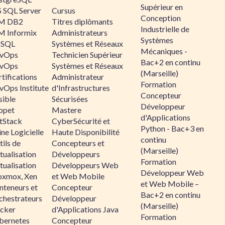
Supérieur en
 SQL Server
Cursus
Conception
M DB2
Titres diplômants
Industrielle de
M Informix
Administrateurs
Systèmes
SQL
Systèmes et Réseaux
Mécaniques -
vOps
Technicien Supérieur
Bac+2 en continu
vOps
Systèmes et Réseaux
(Marseille)
tifications
Administrateur
Formation
vOps Institute
d'Infrastructures
Concepteur
sible
Sécurisées
Développeur
ppet
Mastere
d'Applications
ltStack
CyberSécurité et
Python - Bac+3 en
ne Logicielle
Haute Disponibilité
continu
ils de
Concepteurs et
(Marseille)
tualisation
Développeurs
Formation
tualisation
Développeurs Web
Développeur Web
oxmox, Xen
et Web Mobile
et Web Mobile –
nteneurs et
Concepteur
Bac+2 en continu
chestrateurs
Développeur
(Marseille)
cker
d'Applications Java
Formation
bernetes
Concepteur