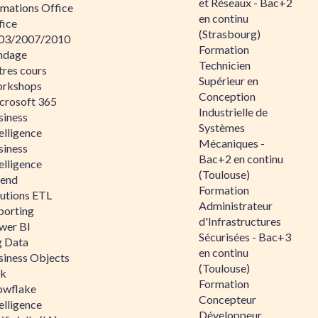
et Réseaux - Bac+2
rmations Office
en continu
fice
(Strasbourg)
03/2007/2010
Formation
ndage
Technicien
tres cours
Supérieur en
rkshops
Conception
crosoft 365
Industrielle de
siness
Systèmes
elligence
Mécaniques -
siness
Bac+2 en continu
elligence
(Toulouse)
lend
Formation
lutions ETL
Administrateur
porting
d'Infrastructures
wer BI
Sécurisées - Bac+3
g Data
en continu
siness Objects
(Toulouse)
ik
Formation
owflake
Concepteur
elligence
Développeur