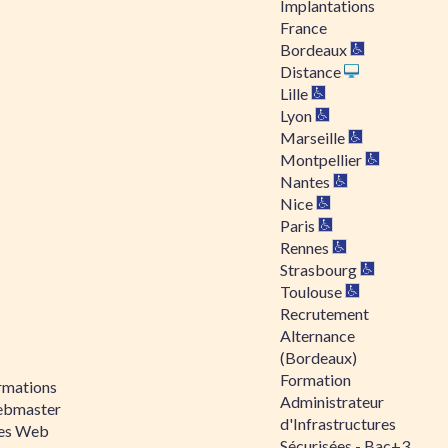
Implantations
France
Bordeaux
Distance
Lille
Lyon
Marseille
Montpellier
Nantes
Nice
Paris
Rennes
Strasbourg
Toulouse
Recrutement
Alternance
(Bordeaux)
Formation
rmations
Administrateur
bmaster
d'Infrastructures
tes Web
Sécurisées - Bac+3