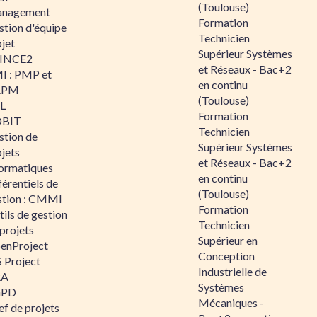
(Toulouse)
nagement
Formation
stion d'équipe
Technicien
jet
Supérieur Systèmes
INCE2
et Réseaux - Bac+2
I : PMP et
en continu
APM
(Toulouse)
IL
Formation
BIT
Technicien
stion de
Supérieur Systèmes
jets
et Réseaux - Bac+2
formatiques
en continu
érentiels de
(Toulouse)
stion : CMMI
Formation
ils de gestion
Technicien
projets
Supérieur en
enProject
Conception
 Project
Industrielle de
RA
Systèmes
GPD
Mécaniques -
f de projets