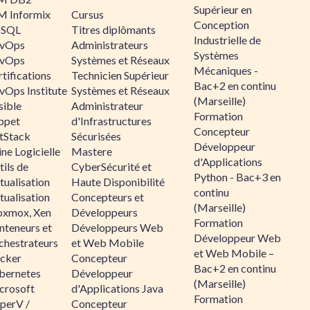
Supérieur en
M Informix
Cursus
Conception
SQL
Titres diplômants
Industrielle de
vOps
Administrateurs
Systèmes
vOps
Systèmes et Réseaux
Mécaniques -
tifications
Technicien Supérieur
Bac+2 en continu
vOps Institute
Systèmes et Réseaux
(Marseille)
sible
Administrateur
Formation
ppet
d'Infrastructures
Concepteur
ltStack
Sécurisées
Développeur
ne Logicielle
Mastere
d'Applications
ils de
CyberSécurité et
Python - Bac+3 en
tualisation
Haute Disponibilité
continu
tualisation
Concepteurs et
(Marseille)
oxmox, Xen
Développeurs
Formation
nteneurs et
Développeurs Web
Développeur Web
chestrateurs
et Web Mobile
et Web Mobile –
cker
Concepteur
Bac+2 en continu
bernetes
Développeur
(Marseille)
crosoft
d'Applications Java
Formation
perV /
Concepteur