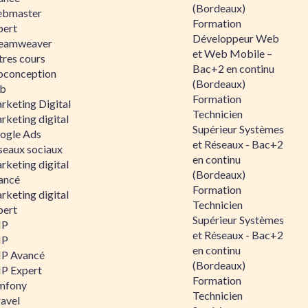
(Bordeaux)
bmaster
Formation
pert
Développeur Web
eamweaver
et Web Mobile –
tres cours
Bac+2 en continu
oconception
(Bordeaux)
b
Formation
rketing Digital
Technicien
rketing digital
Supérieur Systèmes
ogle Ads
et Réseaux - Bac+2
seaux sociaux
en continu
rketing digital
(Bordeaux)
ancé
Formation
rketing digital
Technicien
pert
Supérieur Systèmes
HP
et Réseaux - Bac+2
HP
en continu
P Avancé
(Bordeaux)
P Expert
Formation
mfony
Technicien
ravel