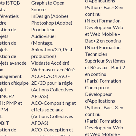
d'Applications
sts ISTQB
Graphiste Open
Python - Bac+3 en
ts -
Source
continu
érentiels
InDesign (Adobe)
(Nice) Formation
dre
Photoshop (Adobe)
Développeur Web
stion de
Producteur
et Web Mobile –
jets
Audiovisuel
Bac+2 en continu
stion de
(Montage,
(Nice) Formation
jets
Animation/3D, Post-
Technicien
stion de
production)
Supérieur Systèmes
ojets avancée
Vidéaste Accéléré
et Réseaux - Bac+2
an
Webmaster accéléré
en continu
nagement
ACO-CAO/DAO -
(Paris) Formation
stion d'équipe
2D/3D pour la régie
Concepteur
jet
(Actions Collectives
Développeur
INCE2
AFDAS)
d'Applications
I : PMP et
ACO-Compositing et
Python - Bac+3 en
APM
effets spéciaux
continu
IL
(Actions Collectives
(Paris) Formation
BIT
AFDAS)
Développeur Web
stion de
ACO-Conception et
et Web Mobile –