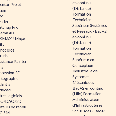
en continu
entor Pro et
(Distance)
sion
Formation
eo
Technicien
ender
Supérieur Systèmes
etchup Pro
et Réseaux - Bac+2
nema 4D
en continu
SMAX / Maya
(Distance)
ity
Formation
inoceros
Technicien
rush
Supérieur en
bstance Painter
Conception
is
Industrielle de
pression 3D
Systèmes
rtographie
Mécaniques -
lantis
Bac+2 en continu
chicad
(Lille) Formation
res logiciels
Administrateur
O/DAO/3D
d'Infrastructures
teurs de rendu
Sécurisées - Bac+3
CISM