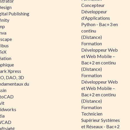
ustrator
Concepteur
Design
Développeur
ital Publishing
d'Applications
inity
Python - Bac+3 en
mp
continu
nva
(Distance)
kscape
Formation
ribus
Développeur Web
TeX
et Web Mobile –
éation
Bac+2 en continu
aphique
(Distance)
ark Xpress
Formation
O, DAO, 3D
Développeur Web
ndamentaux du
et Web Mobile –
ssin
Bac+2 en continu
toCAD
(Distance)
vit
Formation
lidworks
Technicien
tia
Supérieur Systèmes
WCAD
et Réseaux - Bac+2
aftsight