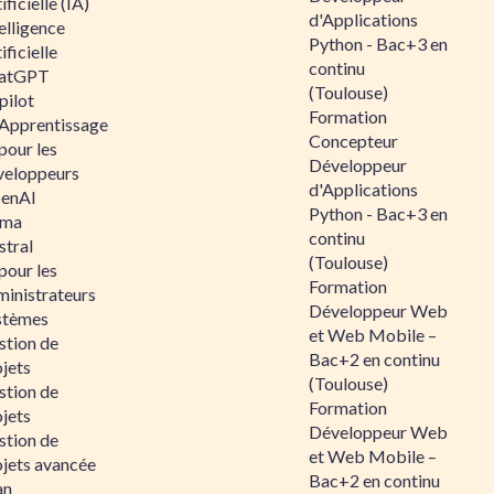
ificielle (IA)
d'Applications
elligence
Python - Bac+3 en
ificielle
continu
atGPT
(Toulouse)
pilot
Formation
 Apprentissage
Concepteur
pour les
Développeur
veloppeurs
d'Applications
enAI
Python - Bac+3 en
ama
continu
stral
(Toulouse)
pour les
Formation
ministrateurs
Développeur Web
stèmes
et Web Mobile –
stion de
Bac+2 en continu
jets
(Toulouse)
stion de
Formation
jets
Développeur Web
stion de
et Web Mobile –
ojets avancée
Bac+2 en continu
an