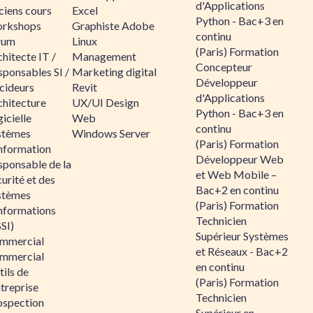
d'Applications
ciens cours
Excel
Python - Bac+3 en
rkshops
Graphiste Adobe
continu
rum
Linux
(Paris) Formation
hitecte IT /
Management
Concepteur
sponsables SI /
Marketing digital
Développeur
cideurs
Revit
d'Applications
chitecture
UX/UI Design
Python - Bac+3 en
icielle
Web
continu
stèmes
Windows Server
(Paris) Formation
information
Développeur Web
sponsable de la
et Web Mobile –
urité et des
Bac+2 en continu
stèmes
(Paris) Formation
informations
Technicien
SI)
Supérieur Systèmes
mmercial
et Réseaux - Bac+2
mmercial
en continu
ils de
(Paris) Formation
ntreprise
Technicien
ospection
Supérieur en