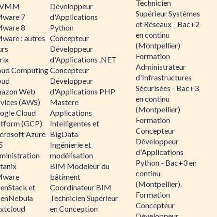
Technicien
CVMM
Développeur
Supérieur Systèmes
ware 7
d'Applications
et Réseaux - Bac+2
ware 8
Python
en continu
ware : autres
Concepteur
(Montpellier)
urs
Développeur
Formation
rix
d'Applications .NET
Administrateur
oud Computing
Concepteur
d'Infrastructures
oud
Développeur
Sécurisées - Bac+3
azon Web
d'Applications PHP
en continu
rvices (AWS)
Mastere
(Montpellier)
ogle Cloud
Applications
Formation
atform (GCP)
Intelligentes et
Concepteur
crosoft Azure
BigData
Développeur
5
Ingénierie et
d'Applications
ministration
modélisation
Python - Bac+3 en
tanix
BIM Modeleur du
continu
ware
bâtiment
(Montpellier)
enStack et
Coordinateur BIM
Formation
enNebula
Technicien Supérieur
Concepteur
xtcloud
en Conception
Développeur