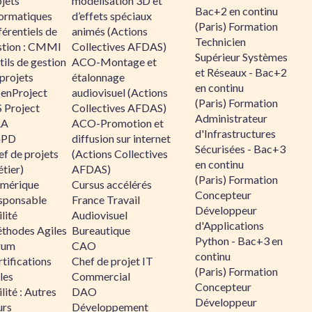
jets
modélisation 3D et
Bac+2 en continu
formatiques
d’effets spéciaux
(Paris) Formation
érentiels de
animés (Actions
Technicien
stion : CMMI
Collectives AFDAS)
Supérieur Systèmes
ils de gestion
ACO-Montage et
et Réseaux - Bac+2
projets
étalonnage
en continu
enProject
audiovisuel (Actions
(Paris) Formation
 Project
Collectives AFDAS)
Administrateur
RA
ACO-Promotion et
d'Infrastructures
GPD
diffusion sur internet
Sécurisées - Bac+3
f de projets
(Actions Collectives
en continu
tier)
AFDAS)
(Paris) Formation
mérique
Cursus accélérés
Concepteur
sponsable
France Travail
Développeur
lité
Audiovisuel
d'Applications
thodes Agiles
Bureautique
Python - Bac+3 en
rum
CAO
continu
tifications
Chef de projet IT
(Paris) Formation
les
Commercial
Concepteur
lité : Autres
DAO
Développeur
urs
Développement