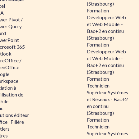
(Strasbourg)
cel
Formation
BA
Développeur Web
wer Pivot /
et Web Mobile –
wer Query
Bac+2 en continu
rd
(Strasbourg)
werPoint
Formation
crosoft 365
Développeur Web
tlook
et Web Mobile –
reOffice /
Bac+2 en continu
enOffice
(Strasbourg)
ogle
Formation
rkspace
Technicien
tiation à
Supérieur Systèmes
tilisation de
et Réseaux - Bac+2
bile
en continu
ac
(Strasbourg)
utions éditeur
Formation
ice : Filière
Technicien
tiers
Supérieur Systèmes
tres