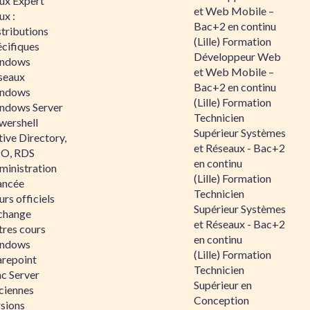
nux Expert
et Web Mobile –
ux :
Bac+2 en continu
tributions
(Lille) Formation
écifiques
Développeur Web
ndows
et Web Mobile –
seaux
Bac+2 en continu
ndows
(Lille) Formation
ndows Server
Technicien
wershell
Supérieur Systèmes
ive Directory,
et Réseaux - Bac+2
O, RDS
en continu
ministration
(Lille) Formation
ancée
Technicien
rs officiels
Supérieur Systèmes
change
et Réseaux - Bac+2
tres cours
en continu
ndows
(Lille) Formation
arepoint
Technicien
nc Server
Supérieur en
ciennes
Conception
rsions