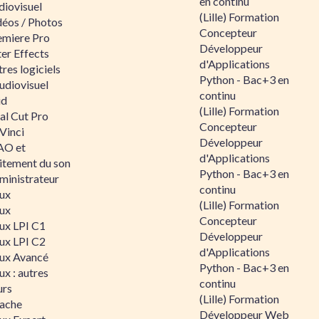
en continu
diovisuel
(Lille) Formation
déos / Photos
Concepteur
emiere Pro
Développeur
er Effects
d'Applications
res logiciels
Python - Bac+3 en
udiovisuel
continu
id
(Lille) Formation
al Cut Pro
Concepteur
Vinci
Développeur
O et
d'Applications
aitement du son
Python - Bac+3 en
ministrateur
continu
nux
(Lille) Formation
nux
Concepteur
nux LPI C1
Développeur
nux LPI C2
d'Applications
nux Avancé
Python - Bac+3 en
ux : autres
continu
urs
(Lille) Formation
ache
Développeur Web