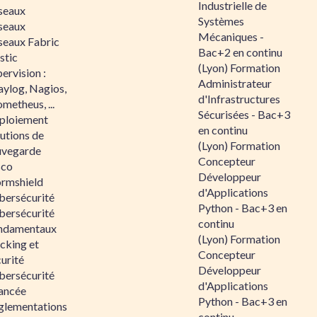
Industrielle de
seaux
Systèmes
seaux
Mécaniques -
seaux Fabric
Bac+2 en continu
stic
(Lyon) Formation
ervision :
Administrateur
aylog, Nagios,
d'Infrastructures
metheus, ...
Sécurisées - Bac+3
ploiement
en continu
utions de
(Lyon) Formation
uvegarde
Concepteur
sco
Développeur
ormshield
d'Applications
bersécurité
Python - Bac+3 en
bersécurité
continu
ndamentaux
(Lyon) Formation
cking et
Concepteur
urité
Développeur
bersécurité
d'Applications
ancée
Python - Bac+3 en
glementations
continu