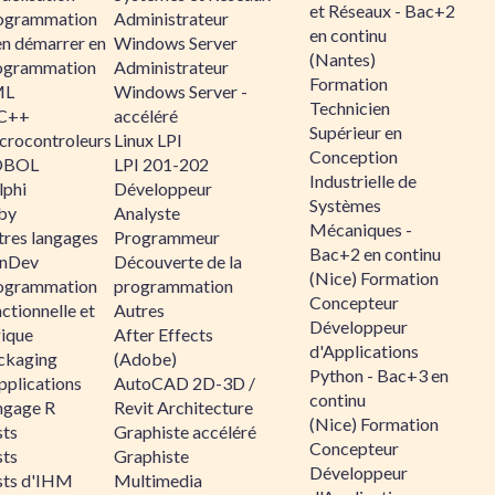
et Réseaux - Bac+2
ogrammation
Administrateur
en continu
en démarrer en
Windows Server
(Nantes)
ogrammation
Administrateur
Formation
ML
Windows Server -
Technicien
C++
accéléré
Supérieur en
crocontroleurs
Linux LPI
Conception
OBOL
LPI 201-202
Industrielle de
lphi
Développeur
Systèmes
by
Analyste
Mécaniques -
tres langages
Programmeur
Bac+2 en continu
nDev
Découverte de la
(Nice) Formation
ogrammation
programmation
Concepteur
ctionnelle et
Autres
Développeur
gique
After Effects
d'Applications
ckaging
(Adobe)
Python - Bac+3 en
pplications
AutoCAD 2D-3D /
continu
ngage R
Revit Architecture
(Nice) Formation
sts
Graphiste accéléré
Concepteur
sts
Graphiste
Développeur
sts d'IHM
Multimedia