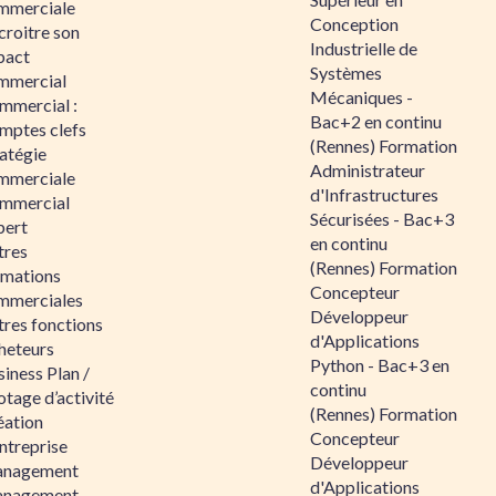
mmerciale
Conception
croitre son
Industrielle de
pact
Systèmes
mmercial
Mécaniques -
mmercial :
Bac+2 en continu
mptes clefs
(Rennes) Formation
atégie
Administrateur
mmerciale
d'Infrastructures
mmercial
Sécurisées - Bac+3
pert
en continu
tres
(Rennes) Formation
rmations
Concepteur
mmerciales
Développeur
tres fonctions
d'Applications
heteurs
Python - Bac+3 en
iness Plan /
continu
otage d’activité
(Rennes) Formation
éation
Concepteur
ntreprise
Développeur
nagement
d'Applications
nagement