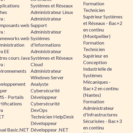
Formation
plications
Systèmes et Réseaux
Technicien
ches
Administrateur Linux
Supérieur Systèmes
a :
Administrateur
et Réseaux - Bac+2
mposants web
Support
en continu
a :
Administrateur
(Montpellier)
ameworks web
Systèmes
Formation
ministration
d'Informations
Technicien
va EE
Administrateur
Supérieur en
tres cours Java
Systèmes et Réseaux
Conception
a :
Cloud
Industrielle de
vironnements
Administrateur
Systèmes
Windows Server
Mécaniques -
veloppement
Analyste
Bac+2 en continu
sper
Cybersécurité
(Nantes)
S - Portails
Développeur
Formation
tifications
Cybersécurité
Administrateur
va
DevOps
d'Infrastructures
ET
Technicien HelpDesk
Sécurisées - Bac+3
Développeur
en continu
sual Basic.NET
Développeur .NET