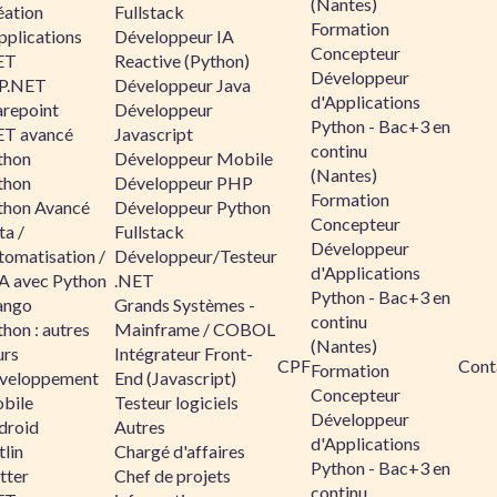
(Nantes)
éation
Fullstack
Formation
pplications
Développeur IA
Concepteur
ET
Reactive (Python)
Développeur
P.NET
Développeur Java
d'Applications
arepoint
Développeur
Python - Bac+3 en
ET avancé
Javascript
continu
thon
Développeur Mobile
(Nantes)
thon
Développeur PHP
Formation
thon Avancé
Développeur Python
Concepteur
ta /
Fullstack
Développeur
tomatisation /
Développeur/Testeur
d'Applications
A avec Python
.NET
Python - Bac+3 en
ango
Grands Systèmes -
continu
hon : autres
Mainframe / COBOL
(Nantes)
urs
Intégrateur Front-
CPF
Cont
Formation
veloppement
End (Javascript)
Concepteur
bile
Testeur logiciels
Développeur
droid
Autres
d'Applications
lin
Chargé d'affaires
Python - Bac+3 en
tter
Chef de projets
continu