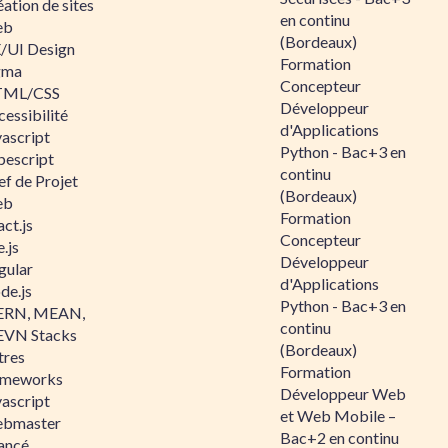
ation de sites
en continu
eb
(Bordeaux)
/UI Design
Formation
gma
Concepteur
ML/CSS
Développeur
essibilité
d'Applications
vascript
Python - Bac+3 en
pescript
continu
ef de Projet
(Bordeaux)
eb
Formation
ct.js
Concepteur
.js
Développeur
gular
d'Applications
de.js
Python - Bac+3 en
RN, MEAN,
continu
VN Stacks
(Bordeaux)
tres
Formation
ameworks
Développeur Web
vascript
et Web Mobile –
bmaster
Bac+2 en continu
ancé