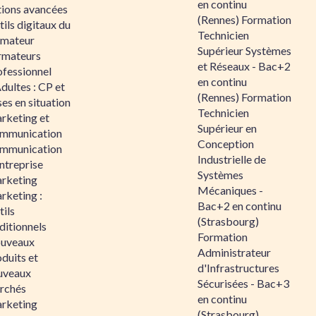
en continu
tions avancées
(Rennes) Formation
ils digitaux du
Technicien
rmateur
Supérieur Systèmes
rmateurs
et Réseaux - Bac+2
ofessionnel
en continu
dultes : CP et
(Rennes) Formation
es en situation
Technicien
rketing et
Supérieur en
mmunication
Conception
mmunication
Industrielle de
ntreprise
Systèmes
rketing
Mécaniques -
rketing :
Bac+2 en continu
ils
(Strasbourg)
ditionnels
Formation
uveaux
Administrateur
duits et
d'Infrastructures
uveaux
Sécurisées - Bac+3
rchés
en continu
rketing
(Strasbourg)