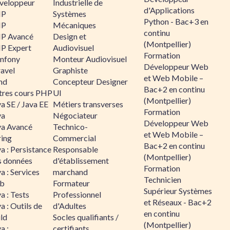
veloppeur
Industrielle de
d'Applications
HP
Systèmes
Python - Bac+3 en
HP
Mécaniques
continu
P Avancé
Design et
(Montpellier)
P Expert
Audiovisuel
Formation
mfony
Monteur Audiovisuel
Développeur Web
ravel
Graphiste
et Web Mobile –
nd
Concepteur Designer
Bac+2 en continu
tres cours PHP
UI
(Montpellier)
a SE / Java EE
Métiers transverses
Formation
va
Négociateur
Développeur Web
va Avancé
Technico-
et Web Mobile –
ring
Commercial
Bac+2 en continu
a : Persistance
Responsable
(Montpellier)
s données
d'établissement
Formation
a : Services
marchand
Technicien
b
Formateur
Supérieur Systèmes
a : Tests
Professionnel
et Réseaux - Bac+2
a : Outils de
d'Adultes
en continu
ld
Socles qualifiants /
(Montpellier)
a :
certifiants