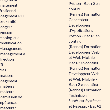
Python - Bac+3 en
nagement
continu
érationnel
(Rennes) Formation
nagement RH
Concepteur
 proximité
Développeur
nager :
d'Applications
mension
Python - Bac+3 en
ychologique
continu
mmunication
(Rennes) Formation
 Management
Développeur Web
 management à
et Web Mobile –
direction
Bac+2 en continu
KR
(Rennes) Formation
tres
Développeur Web
rmations
et Web Mobile –
nagement
Bac+2 en continu
rmateurs
(Rennes) Formation
rmateurs
Technicien
ansmission de
Supérieur Systèmes
mpétences
et Réseaux - Bac+2
rmateurs :