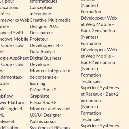
ET pour
informatiques
(Nantes)
lications
Concepteur
Formation
biles
mécanique
Développeur Web
ameworks Web
Creative Multimedia
et Web Mobile –
bile
Designer 2025
Bac+2 en continu
one et Swift
Dessinateur
(Nantes)
ndows Mobile
Projeteur
Formation
 Code / Low
Développeur BI -
Développeur Web
de
Data Analyst
et Web Mobile –
ogle AppSheet
Digital Business
Bac+2 en continu
 Code / Low
Developer
(Nantes)
de
Monteur Intégrateur
Formation
ndamentaux
de contenus e-
Technicien
bble
learning
Supérieur Systèmes
n
Prépa Bac +2
et Réseaux - Bac+2
bflow
Graphiste
en continu
wer Platform
Prépa Bac +2
(Nantes)
ie Logiciel
Monteur audiovisuel
Formation
ML
UX/UI Designer
Technicien
alyse et
Autres cursus
Supérieur Systèmes
délisation
Systèmes et Réseaux