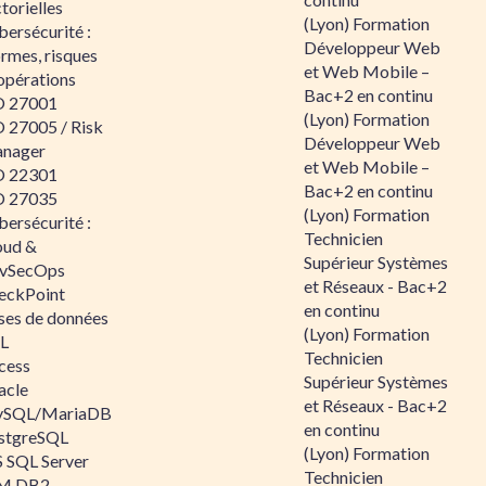
torielles
(Lyon) Formation
ersécurité :
Développeur Web
rmes, risques
et Web Mobile –
opérations
Bac+2 en continu
O 27001
(Lyon) Formation
O 27005 / Risk
Développeur Web
nager
et Web Mobile –
O 22301
Bac+2 en continu
O 27035
(Lyon) Formation
ersécurité :
Technicien
oud &
Supérieur Systèmes
vSecOps
et Réseaux - Bac+2
eckPoint
en continu
ses de données
(Lyon) Formation
L
Technicien
cess
Supérieur Systèmes
acle
et Réseaux - Bac+2
SQL/MariaDB
en continu
stgreSQL
(Lyon) Formation
 SQL Server
Technicien
M DB2