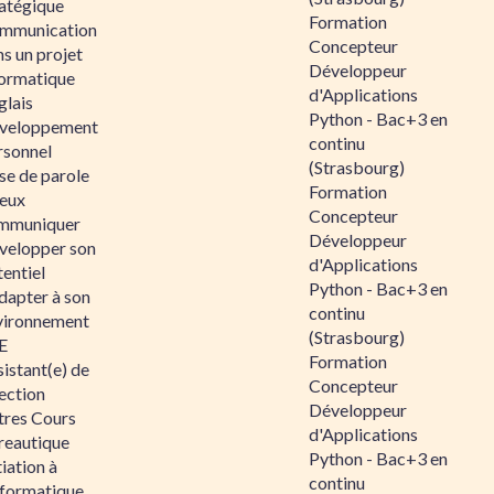
ratégique
Formation
mmunication
Concepteur
s un projet
Développeur
formatique
d'Applications
glais
Python - Bac+3 en
veloppement
continu
rsonnel
(Strasbourg)
se de parole
Formation
eux
Concepteur
mmuniquer
Développeur
velopper son
d'Applications
entiel
Python - Bac+3 en
dapter à son
continu
vironnement
(Strasbourg)
E
Formation
istant(e) de
Concepteur
ection
Développeur
tres Cours
d'Applications
reautique
Python - Bac+3 en
tiation à
continu
nformatique