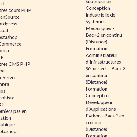
Supérieur en
nd
Conception
tres cours PHP
Industrielle de
enSource
Systèmes
rdpress
Mécaniques -
upal
Bac+2 en continu
estashop
(Distance)
Commerce
Formation
omla
Administrateur
IP
d'Infrastructures
tres CMS PHP
Sécurisées - Bac+3
pe
en continu
-Server
(Distance)
mbra
Formation
ios
Concepteur
aphiste
Développeur
AO
d'Applications
emiers pas en
Python - Bac+3 en
éation
continu
aphique
(Distance)
otoshop
Formation