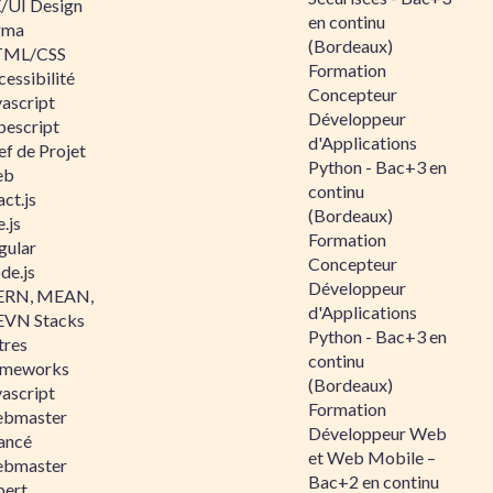
/UI Design
en continu
gma
(Bordeaux)
ML/CSS
Formation
essibilité
Concepteur
vascript
Développeur
pescript
d'Applications
ef de Projet
Python - Bac+3 en
eb
continu
ct.js
(Bordeaux)
.js
Formation
gular
Concepteur
de.js
Développeur
RN, MEAN,
d'Applications
VN Stacks
Python - Bac+3 en
tres
continu
ameworks
(Bordeaux)
vascript
Formation
bmaster
Développeur Web
ancé
et Web Mobile –
bmaster
Bac+2 en continu
pert