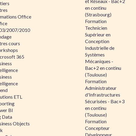
et Réseaux - Bac+2
tiers
en continu
tres
(Strasbourg)
rmations Office
Formation
fice
Technicien
03/2007/2010
Supérieur en
ndage
Conception
tres cours
Industrielle de
rkshops
Systèmes
crosoft 365
Mécaniques -
siness
Bac+2 en continu
elligence
(Toulouse)
siness
Formation
elligence
Administrateur
lend
d'Infrastructures
lutions ETL
Sécurisées - Bac+3
porting
en continu
wer BI
(Toulouse)
g Data
Formation
siness Objects
Concepteur
ik
Développeur