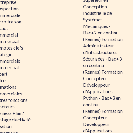
ntreprise
Conception
ospection
Industrielle de
mmerciale
Systèmes
croitre son
Mécaniques -
pact
Bac+2 en continu
mmercial
(Rennes) Formation
mmercial :
Administrateur
mptes clefs
d'Infrastructures
atégie
Sécurisées - Bac+3
mmerciale
en continu
mmercial
(Rennes) Formation
pert
Concepteur
tres
Développeur
rmations
d'Applications
mmerciales
Python - Bac+3 en
tres fonctions
continu
heteurs
(Rennes) Formation
iness Plan /
Concepteur
otage d’activité
Développeur
éation
d'Applications
ntreprise