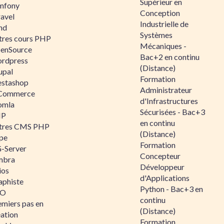
Supérieur en
mfony
Conception
ravel
Industrielle de
nd
Systèmes
tres cours PHP
Mécaniques -
enSource
Bac+2 en continu
rdpress
(Distance)
upal
Formation
estashop
Administrateur
Commerce
d'Infrastructures
omla
Sécurisées - Bac+3
IP
en continu
tres CMS PHP
(Distance)
pe
Formation
-Server
Concepteur
mbra
Développeur
ios
d'Applications
aphiste
Python - Bac+3 en
AO
continu
emiers pas en
(Distance)
éation
Formation