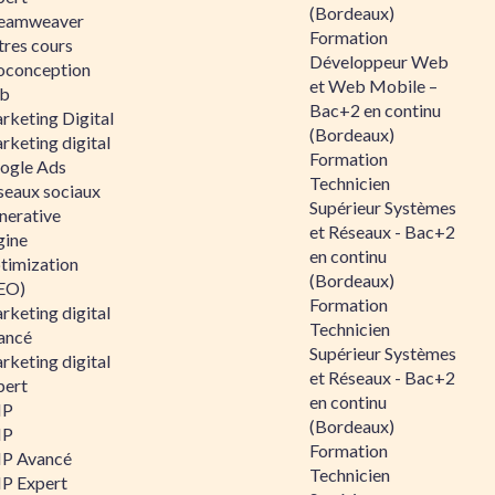
(Bordeaux)
eamweaver
Formation
tres cours
Développeur Web
oconception
et Web Mobile –
b
Bac+2 en continu
rketing Digital
(Bordeaux)
rketing digital
Formation
ogle Ads
Technicien
seaux sociaux
Supérieur Systèmes
nerative
et Réseaux - Bac+2
gine
en continu
timization
(Bordeaux)
EO)
Formation
rketing digital
Technicien
ancé
Supérieur Systèmes
rketing digital
et Réseaux - Bac+2
pert
en continu
HP
(Bordeaux)
HP
Formation
P Avancé
Technicien
P Expert