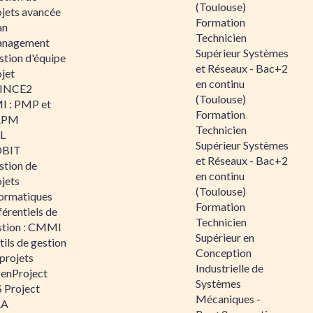
(Toulouse)
ojets avancée
Formation
an
Technicien
nagement
Supérieur Systèmes
stion d'équipe
et Réseaux - Bac+2
jet
en continu
INCE2
(Toulouse)
I : PMP et
Formation
APM
Technicien
IL
Supérieur Systèmes
BIT
et Réseaux - Bac+2
stion de
en continu
jets
(Toulouse)
formatiques
Formation
érentiels de
Technicien
stion : CMMI
Supérieur en
ils de gestion
Conception
projets
Industrielle de
enProject
Systèmes
 Project
Mécaniques -
RA