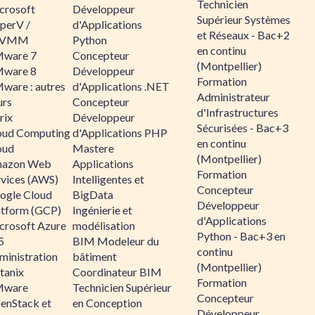
Technicien
crosoft
Développeur
Supérieur Systèmes
perV /
d'Applications
et Réseaux - Bac+2
CVMM
Python
en continu
ware 7
Concepteur
(Montpellier)
ware 8
Développeur
Formation
ware : autres
d'Applications .NET
Administrateur
urs
Concepteur
d'Infrastructures
rix
Développeur
Sécurisées - Bac+3
oud Computing
d'Applications PHP
en continu
oud
Mastere
(Montpellier)
azon Web
Applications
Formation
rvices (AWS)
Intelligentes et
Concepteur
ogle Cloud
BigData
Développeur
atform (GCP)
Ingénierie et
d'Applications
crosoft Azure
modélisation
Python - Bac+3 en
5
BIM Modeleur du
continu
ministration
bâtiment
(Montpellier)
tanix
Coordinateur BIM
Formation
ware
Technicien Supérieur
Concepteur
enStack et
en Conception
Développeur