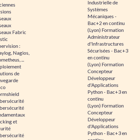
Industrielle de
ciennes
Systèmes
rsions
Mécaniques -
seaux
Bac+2 en continu
seaux
(Lyon) Formation
seaux Fabric
Administrateur
stic
d'Infrastructures
ervision :
Sécurisées - Bac+3
aylog, Nagios,
en continu
metheus, ...
(Lyon) Formation
ploiement
Concepteur
utions de
Développeur
uvegarde
d'Applications
sco
Python - Bac+3 en
ormshield
continu
bersécurité
(Lyon) Formation
bersécurité
Concepteur
ndamentaux
Développeur
cking et
d'Applications
urité
Python - Bac+3 en
bersécurité
continu