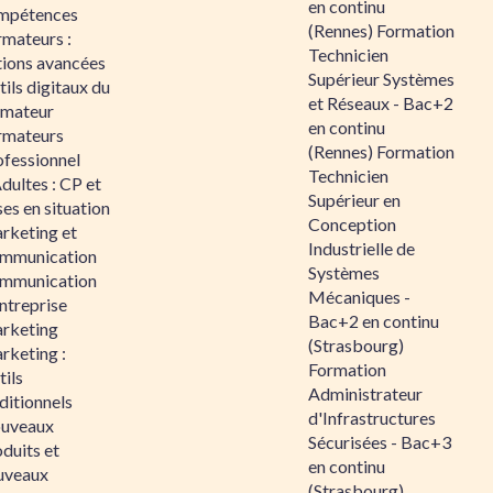
en continu
mpétences
(Rennes) Formation
rmateurs :
Technicien
tions avancées
Supérieur Systèmes
ils digitaux du
et Réseaux - Bac+2
rmateur
en continu
rmateurs
(Rennes) Formation
ofessionnel
Technicien
dultes : CP et
Supérieur en
es en situation
Conception
rketing et
Industrielle de
mmunication
Systèmes
mmunication
Mécaniques -
ntreprise
Bac+2 en continu
rketing
(Strasbourg)
rketing :
Formation
ils
Administrateur
ditionnels
d'Infrastructures
uveaux
Sécurisées - Bac+3
duits et
en continu
uveaux
(Strasbourg)