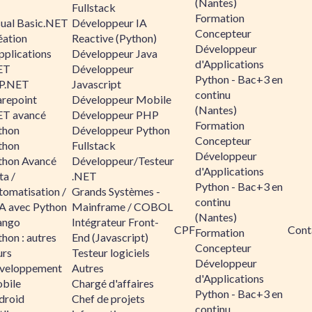
(Nantes)
Fullstack
Formation
sual Basic.NET
Développeur IA
Concepteur
éation
Reactive (Python)
Développeur
pplications
Développeur Java
d'Applications
ET
Développeur
Python - Bac+3 en
P.NET
Javascript
continu
arepoint
Développeur Mobile
(Nantes)
ET avancé
Développeur PHP
Formation
thon
Développeur Python
Concepteur
thon
Fullstack
Développeur
thon Avancé
Développeur/Testeur
d'Applications
ta /
.NET
Python - Bac+3 en
tomatisation /
Grands Systèmes -
continu
A avec Python
Mainframe / COBOL
(Nantes)
ango
Intégrateur Front-
CPF
Cont
Formation
hon : autres
End (Javascript)
Concepteur
urs
Testeur logiciels
Développeur
veloppement
Autres
d'Applications
bile
Chargé d'affaires
Python - Bac+3 en
droid
Chef de projets
continu