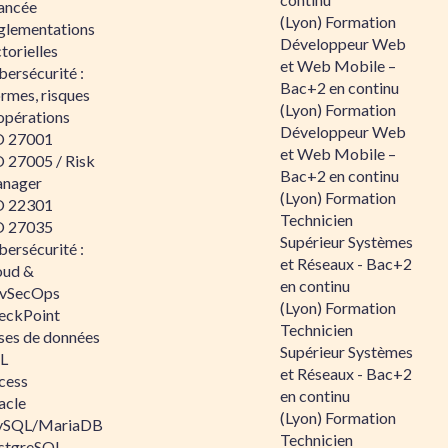
ancée
(Lyon) Formation
glementations
Développeur Web
torielles
et Web Mobile –
ersécurité :
Bac+2 en continu
rmes, risques
(Lyon) Formation
opérations
Développeur Web
O 27001
et Web Mobile –
O 27005 / Risk
Bac+2 en continu
nager
(Lyon) Formation
O 22301
Technicien
O 27035
Supérieur Systèmes
ersécurité :
et Réseaux - Bac+2
oud &
en continu
vSecOps
(Lyon) Formation
eckPoint
Technicien
ses de données
Supérieur Systèmes
L
et Réseaux - Bac+2
cess
en continu
acle
(Lyon) Formation
SQL/MariaDB
Technicien
stgreSQL