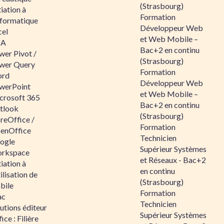
(Strasbourg)
tiation à
Formation
nformatique
Développeur Web
cel
et Web Mobile –
BA
Bac+2 en continu
wer Pivot /
(Strasbourg)
wer Query
Formation
rd
Développeur Web
werPoint
et Web Mobile –
crosoft 365
Bac+2 en continu
tlook
(Strasbourg)
reOffice /
Formation
enOffice
Technicien
ogle
Supérieur Systèmes
rkspace
et Réseaux - Bac+2
tiation à
en continu
tilisation de
(Strasbourg)
bile
Formation
ac
Technicien
utions éditeur
Supérieur Systèmes
ice : Filière