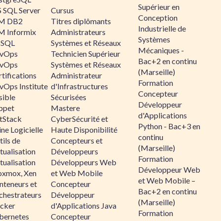
Supérieur en
 SQL Server
Cursus
Conception
M DB2
Titres diplômants
Industrielle de
M Informix
Administrateurs
Systèmes
SQL
Systèmes et Réseaux
Mécaniques -
vOps
Technicien Supérieur
Bac+2 en continu
vOps
Systèmes et Réseaux
(Marseille)
tifications
Administrateur
Formation
vOps Institute
d'Infrastructures
Concepteur
sible
Sécurisées
Développeur
ppet
Mastere
d'Applications
ltStack
CyberSécurité et
Python - Bac+3 en
ne Logicielle
Haute Disponibilité
continu
ils de
Concepteurs et
(Marseille)
tualisation
Développeurs
Formation
tualisation
Développeurs Web
Développeur Web
oxmox, Xen
et Web Mobile
et Web Mobile –
nteneurs et
Concepteur
Bac+2 en continu
chestrateurs
Développeur
(Marseille)
cker
d'Applications Java
Formation
bernetes
Concepteur