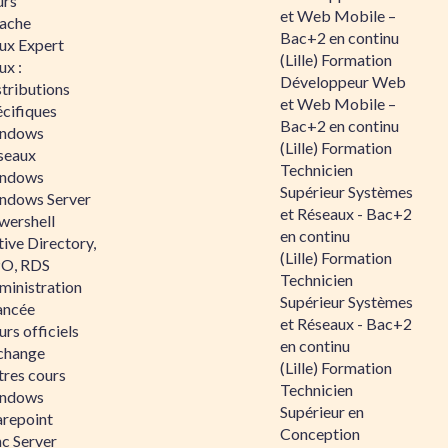
urs
et Web Mobile –
ache
Bac+2 en continu
nux Expert
(Lille) Formation
ux :
Développeur Web
tributions
et Web Mobile –
écifiques
Bac+2 en continu
ndows
(Lille) Formation
seaux
Technicien
ndows
Supérieur Systèmes
ndows Server
et Réseaux - Bac+2
wershell
en continu
ive Directory,
(Lille) Formation
O, RDS
Technicien
ministration
Supérieur Systèmes
ancée
et Réseaux - Bac+2
rs officiels
en continu
change
(Lille) Formation
tres cours
Technicien
ndows
Supérieur en
arepoint
Conception
nc Server