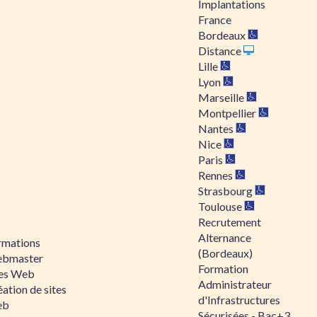
Implantations
France
Bordeaux
Distance
Lille
Lyon
Marseille
Montpellier
Nantes
Nice
Paris
Rennes
Strasbourg
Toulouse
Recrutement
Alternance
rmations
(Bordeaux)
bmaster
Formation
tes Web
Administrateur
ation de sites
d'Infrastructures
eb
Sécurisées - Bac+3