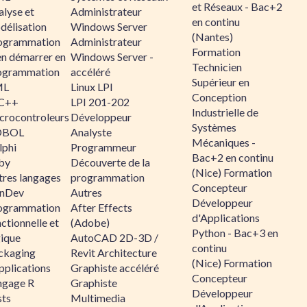
et Réseaux - Bac+2
alyse et
Administrateur
en continu
délisation
Windows Server
(Nantes)
ogrammation
Administrateur
Formation
en démarrer en
Windows Server -
Technicien
ogrammation
accéléré
Supérieur en
ML
Linux LPI
Conception
C++
LPI 201-202
Industrielle de
crocontroleurs
Développeur
Systèmes
OBOL
Analyste
Mécaniques -
lphi
Programmeur
Bac+2 en continu
by
Découverte de la
(Nice) Formation
tres langages
programmation
Concepteur
nDev
Autres
Développeur
ogrammation
After Effects
d'Applications
ctionnelle et
(Adobe)
Python - Bac+3 en
gique
AutoCAD 2D-3D /
continu
ckaging
Revit Architecture
(Nice) Formation
pplications
Graphiste accéléré
Concepteur
ngage R
Graphiste
Développeur
sts
Multimedia