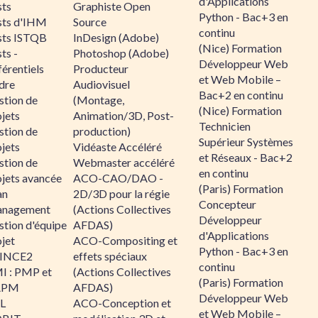
d'Applications
sts
Graphiste Open
Python - Bac+3 en
sts d'IHM
Source
continu
sts ISTQB
InDesign (Adobe)
(Nice) Formation
ts -
Photoshop (Adobe)
Développeur Web
érentiels
Producteur
et Web Mobile –
dre
Audiovisuel
Bac+2 en continu
stion de
(Montage,
(Nice) Formation
jets
Animation/3D, Post-
Technicien
stion de
production)
Supérieur Systèmes
jets
Vidéaste Accéléré
et Réseaux - Bac+2
stion de
Webmaster accéléré
en continu
ojets avancée
ACO-CAO/DAO -
(Paris) Formation
an
2D/3D pour la régie
Concepteur
nagement
(Actions Collectives
Développeur
stion d'équipe
AFDAS)
d'Applications
jet
ACO-Compositing et
Python - Bac+3 en
INCE2
effets spéciaux
continu
I : PMP et
(Actions Collectives
(Paris) Formation
APM
AFDAS)
Développeur Web
IL
ACO-Conception et
et Web Mobile –