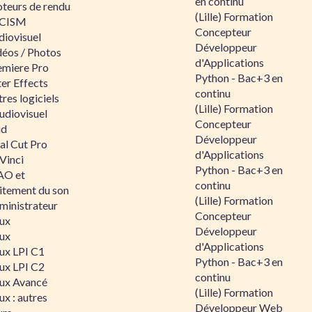
en continu
teurs de rendu
(Lille) Formation
CISM
Concepteur
diovisuel
Développeur
déos / Photos
d'Applications
emiere Pro
Python - Bac+3 en
er Effects
continu
res logiciels
(Lille) Formation
udiovisuel
Concepteur
id
Développeur
al Cut Pro
d'Applications
Vinci
Python - Bac+3 en
O et
continu
aitement du son
(Lille) Formation
ministrateur
Concepteur
nux
Développeur
nux
d'Applications
nux LPI C1
Python - Bac+3 en
nux LPI C2
continu
nux Avancé
(Lille) Formation
ux : autres
Développeur Web