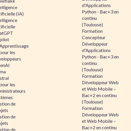
owflake
d'Applications
elligence
Python - Bac+3 en
ificielle (IA)
continu
elligence
(Toulouse)
ificielle
Formation
atGPT
Concepteur
pilot
Développeur
 Apprentissage
d'Applications
pour les
Python - Bac+3 en
veloppeurs
continu
enAI
(Toulouse)
ama
Formation
stral
Développeur Web
pour les
et Web Mobile –
ministrateurs
Bac+2 en continu
stèmes
(Toulouse)
stion de
Formation
jets
Développeur Web
stion de
et Web Mobile –
jets
Bac+2 en continu
stion de