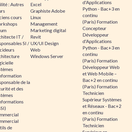
d'Applications
lité : Autres
Excel
Python - Bac+3 en
urs
Graphiste Adobe
continu
ciens cours
Linux
(Paris) Formation
rkshops
Management
Concepteur
rum
Marketing digital
Développeur
hitecte IT /
Revit
d'Applications
sponsables SI /
UX/UI Design
Python - Bac+3 en
cideurs
Web
continu
chitecture
Windows Server
(Paris) Formation
icielle
Développeur Web
stèmes
et Web Mobile –
information
Bac+2 en continu
sponsable de la
(Paris) Formation
urité et des
Technicien
stèmes
Supérieur Systèmes
informations
et Réseaux - Bac+2
SI)
en continu
mmercial
(Paris) Formation
mmercial
Technicien
ils de
Supérieur en