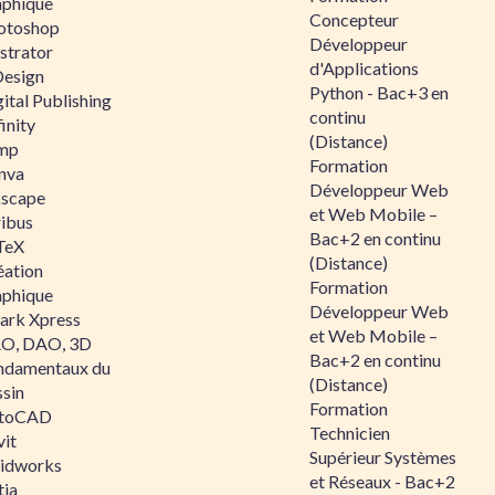
aphique
Concepteur
otoshop
Développeur
ustrator
d'Applications
Design
Python - Bac+3 en
ital Publishing
continu
inity
(Distance)
mp
Formation
nva
Développeur Web
kscape
et Web Mobile –
ribus
Bac+2 en continu
TeX
(Distance)
éation
Formation
aphique
Développeur Web
ark Xpress
et Web Mobile –
O, DAO, 3D
Bac+2 en continu
ndamentaux du
(Distance)
ssin
Formation
toCAD
Technicien
vit
Supérieur Systèmes
lidworks
et Réseaux - Bac+2
tia