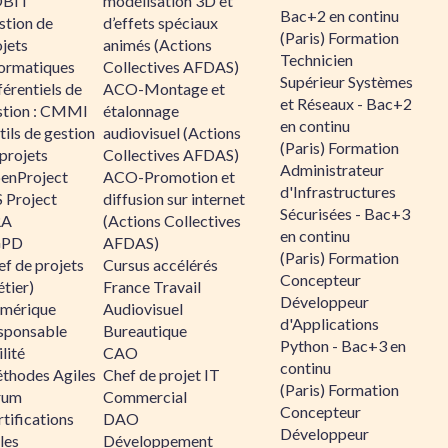
BIT
modélisation 3D et
Bac+2 en continu
stion de
d’effets spéciaux
(Paris) Formation
jets
animés (Actions
Technicien
formatiques
Collectives AFDAS)
Supérieur Systèmes
érentiels de
ACO-Montage et
et Réseaux - Bac+2
stion : CMMI
étalonnage
en continu
ils de gestion
audiovisuel (Actions
(Paris) Formation
projets
Collectives AFDAS)
Administrateur
enProject
ACO-Promotion et
d'Infrastructures
 Project
diffusion sur internet
Sécurisées - Bac+3
RA
(Actions Collectives
en continu
GPD
AFDAS)
(Paris) Formation
f de projets
Cursus accélérés
Concepteur
tier)
France Travail
Développeur
mérique
Audiovisuel
d'Applications
sponsable
Bureautique
Python - Bac+3 en
lité
CAO
continu
thodes Agiles
Chef de projet IT
(Paris) Formation
rum
Commercial
Concepteur
tifications
DAO
Développeur
les
Développement