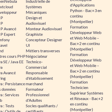
enNebula
Industrielle de
d'Applications
xtcloud
Systèmes
Python - Bac+3 en
veloppeur
Mécaniques
continu
HP
Design et
(Montpellier)
HP
Audiovisuel
Formation
P Avancé
Monteur Audiovisuel
Développeur Web
P Expert
Graphiste
et Web Mobile –
mfony
Concepteur Designer
Bac+2 en continu
ravel
UI
(Montpellier)
nd
Métiers transverses
Formation
tres cours PHP
Négociateur
Développeur Web
a SE / Java EE
Technico-
et Web Mobile –
va
Commercial
Bac+2 en continu
va Avancé
Responsable
(Montpellier)
ring
d'établissement
Formation
a : Persistance
marchand
Technicien
s données
Formateur
Supérieur Systèmes
a : Services
Professionnel
et Réseaux - Bac+2
b
d'Adultes
en continu
a : Tests
Socles qualifiants /
(Montpellier)
a : Outils de
certifiants