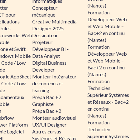
lin
informatiques
(Nantes)
tter
Concepteur
Formation
ET pour
mécanique
Développeur Web
lications
Creative Multimedia
et Web Mobile –
biles
Designer 2025
Bac+2 en continu
ameworks Web
Dessinateur
(Nantes)
bile
Projeteur
Formation
one et Swift
Développeur BI -
Développeur Web
ndows Mobile
Data Analyst
et Web Mobile –
 Code / Low
Digital Business
Bac+2 en continu
de
Developer
(Nantes)
ogle AppSheet
Monteur Intégrateur
Formation
 Code / Low
de contenus e-
Technicien
de
learning
Supérieur Systèmes
ndamentaux
Prépa Bac +2
et Réseaux - Bac+2
bble
Graphiste
en continu
n
Prépa Bac +2
(Nantes)
bflow
Monteur audiovisuel
Formation
wer Platform
UX/UI Designer
Technicien
ie Logiciel
Autres cursus
Supérieur Systèmes
ML
Systèmes et Réseaux