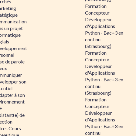
rchés
Formation
rketing
Concepteur
ratégique
Développeur
mmunication
d'Applications
s un projet
Python - Bac+3 en
formatique
continu
glais
(Strasbourg)
veloppement
Formation
rsonnel
Concepteur
se de parole
Développeur
eux
d'Applications
mmuniquer
Python - Bac+3 en
velopper son
continu
entiel
(Strasbourg)
dapter à son
Formation
vironnement
Concepteur
E
Développeur
istant(e) de
d'Applications
ection
Python - Bac+3 en
tres Cours
continu
reautique