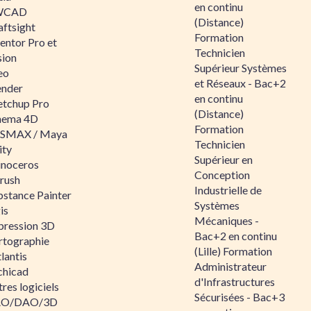
en continu
WCAD
(Distance)
aftsight
Formation
entor Pro et
Technicien
sion
Supérieur Systèmes
eo
et Réseaux - Bac+2
ender
en continu
etchup Pro
(Distance)
nema 4D
Formation
SMAX / Maya
Technicien
ity
Supérieur en
inoceros
Conception
rush
Industrielle de
bstance Painter
Systèmes
is
Mécaniques -
pression 3D
Bac+2 en continu
rtographie
(Lille) Formation
lantis
Administrateur
chicad
d'Infrastructures
res logiciels
Sécurisées - Bac+3
O/DAO/3D