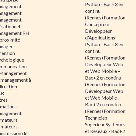
Python - Bac+3 en
nagement
continu
nagement
(Rennes) Formation
nagement
Concepteur
érationnel
Développeur
nagement RH
d'Applications
 proximité
Python - Bac+3 en
nager :
continu
mension
(Rennes) Formation
ychologique
Développeur Web
mmunication
et Web Mobile –
 Management
Bac+2 en continu
 management à
(Rennes) Formation
direction
Développeur Web
KR
et Web Mobile –
tres
Bac+2 en continu
rmations
(Rennes) Formation
nagement
Technicien
rmateurs
Supérieur Systèmes
rmateurs
et Réseaux - Bac+2
ansmission de