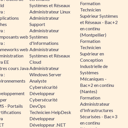
Formation
ld
Systèmes et Réseaux
Technicien
a :
Administrateur Linux
Supérieur Systèmes
plications
Administrateur
et Réseaux - Bac+2
ches
Support
en continu
a :
Administrateur
(Montpellier)
mposants web
Systèmes
Formation
a :
d'Informations
Technicien
ameworks web
Administrateur
Supérieur en
ministration
Systèmes et Réseaux
Conception
va EE
Cloud
Industrielle de
tres cours Java
Administrateur
Systèmes
a :
Windows Server
Mécaniques -
vironnements
Analyste
Bac+2 en continu
Cybersécurité
(Nantes)
veloppement
Développeur
Formation
sper
Cybersécurité
Administrateur
S - Portails
DevOps
d'Infrastructures
tifications
Technicien HelpDesk
Sécurisées - Bac+3
va
Développeur
en continu
ET
Développeur .NET