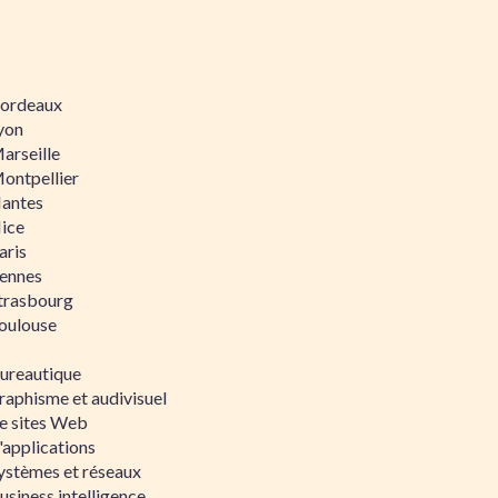
 Bordeaux
Lyon
Marseille
Montpellier
Nantes
Nice
aris
Rennes
Strasbourg
Toulouse
bureautique
raphisme et audivisuel
e sites Web
'applications
ystèmes et réseaux
siness intelligence