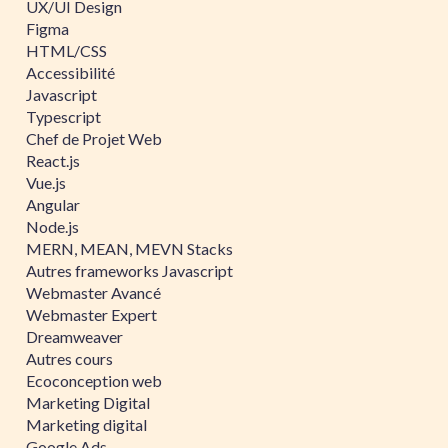
UX/UI Design
Figma
HTML/CSS
Accessibilité
Javascript
Typescript
Chef de Projet Web
React.js
Vue.js
Angular
Node.js
MERN, MEAN, MEVN Stacks
Autres frameworks Javascript
Webmaster Avancé
Webmaster Expert
Dreamweaver
Autres cours
Ecoconception web
Marketing Digital
Marketing digital
Google Ads