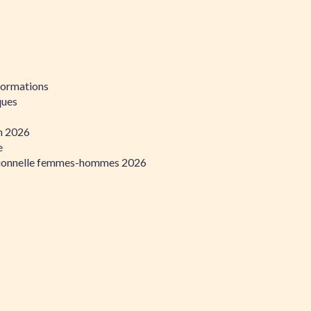
formations
ques
on 2026
e
ssionnelle femmes-hommes 2026