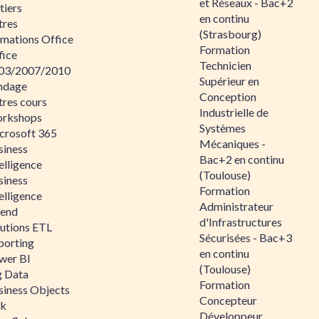
et Réseaux - Bac+2
tiers
en continu
tres
(Strasbourg)
rmations Office
Formation
fice
Technicien
03/2007/2010
Supérieur en
ndage
Conception
tres cours
Industrielle de
rkshops
Systèmes
crosoft 365
Mécaniques -
siness
Bac+2 en continu
elligence
(Toulouse)
siness
Formation
elligence
Administrateur
lend
d'Infrastructures
lutions ETL
Sécurisées - Bac+3
porting
en continu
wer BI
(Toulouse)
g Data
Formation
siness Objects
Concepteur
ik
Développeur