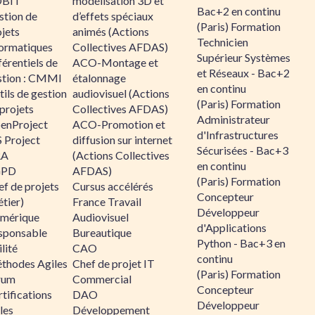
BIT
modélisation 3D et
Bac+2 en continu
stion de
d’effets spéciaux
(Paris) Formation
jets
animés (Actions
Technicien
formatiques
Collectives AFDAS)
Supérieur Systèmes
érentiels de
ACO-Montage et
et Réseaux - Bac+2
stion : CMMI
étalonnage
en continu
ils de gestion
audiovisuel (Actions
(Paris) Formation
projets
Collectives AFDAS)
Administrateur
enProject
ACO-Promotion et
d'Infrastructures
 Project
diffusion sur internet
Sécurisées - Bac+3
RA
(Actions Collectives
en continu
GPD
AFDAS)
(Paris) Formation
f de projets
Cursus accélérés
Concepteur
tier)
France Travail
Développeur
mérique
Audiovisuel
d'Applications
sponsable
Bureautique
Python - Bac+3 en
lité
CAO
continu
thodes Agiles
Chef de projet IT
(Paris) Formation
rum
Commercial
Concepteur
tifications
DAO
Développeur
les
Développement