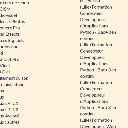
en continu
teurs de rendu
(Lille) Formation
CISM
Concepteur
diovisuel
Développeur
déos / Photos
d'Applications
emiere Pro
Python - Bac+3 en
er Effects
continu
res logiciels
(Lille) Formation
udiovisuel
Concepteur
id
Développeur
al Cut Pro
d'Applications
Vinci
Python - Bac+3 en
O et
continu
aitement du son
(Lille) Formation
ministrateur
Concepteur
nux
Développeur
nux
d'Applications
nux LPI C1
Python - Bac+3 en
nux LPI C2
continu
nux Avancé
(Lille) Formation
ux : autres
Développeur Web