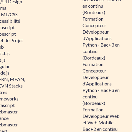
/UI Design
en continu
gma
(Bordeaux)
ML/CSS
Formation
essibilité
Concepteur
vascript
Développeur
pescript
d'Applications
ef de Projet
Python - Bac+3 en
eb
continu
ct.js
(Bordeaux)
.js
Formation
gular
Concepteur
de.js
Développeur
RN, MEAN,
d'Applications
VN Stacks
Python - Bac+3 en
tres
continu
ameworks
(Bordeaux)
vascript
Formation
bmaster
Développeur Web
ancé
et Web Mobile –
bmaster
Bac+2 en continu
pert