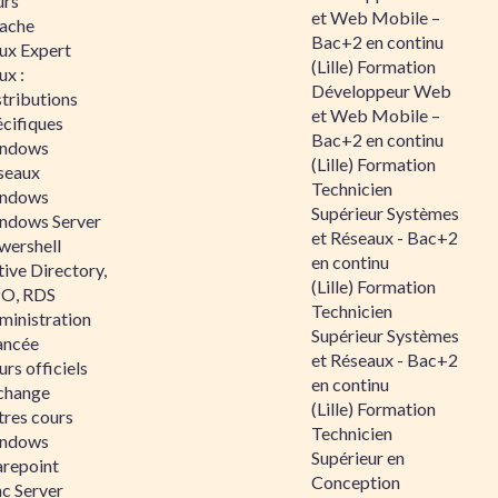
urs
et Web Mobile –
ache
Bac+2 en continu
nux Expert
(Lille) Formation
ux :
Développeur Web
tributions
et Web Mobile –
écifiques
Bac+2 en continu
ndows
(Lille) Formation
seaux
Technicien
ndows
Supérieur Systèmes
ndows Server
et Réseaux - Bac+2
wershell
en continu
ive Directory,
(Lille) Formation
O, RDS
Technicien
ministration
Supérieur Systèmes
ancée
et Réseaux - Bac+2
rs officiels
en continu
change
(Lille) Formation
tres cours
Technicien
ndows
Supérieur en
arepoint
Conception
nc Server