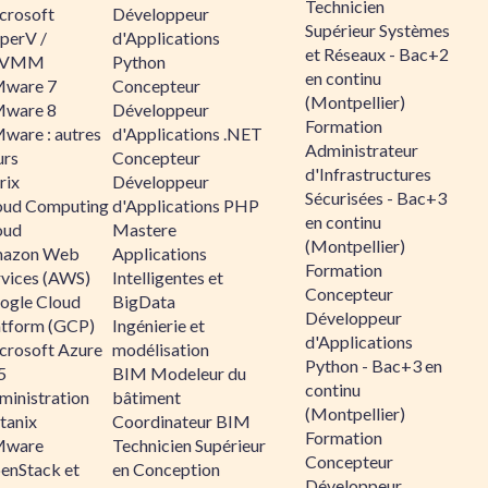
Technicien
crosoft
Développeur
Supérieur Systèmes
perV /
d'Applications
et Réseaux - Bac+2
CVMM
Python
en continu
ware 7
Concepteur
(Montpellier)
ware 8
Développeur
Formation
ware : autres
d'Applications .NET
Administrateur
urs
Concepteur
d'Infrastructures
rix
Développeur
Sécurisées - Bac+3
oud Computing
d'Applications PHP
en continu
oud
Mastere
(Montpellier)
azon Web
Applications
Formation
rvices (AWS)
Intelligentes et
Concepteur
ogle Cloud
BigData
Développeur
atform (GCP)
Ingénierie et
d'Applications
crosoft Azure
modélisation
Python - Bac+3 en
5
BIM Modeleur du
continu
ministration
bâtiment
(Montpellier)
tanix
Coordinateur BIM
Formation
ware
Technicien Supérieur
Concepteur
enStack et
en Conception
Développeur