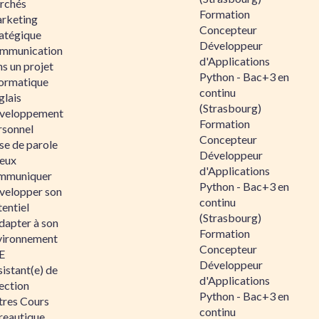
rchés
Formation
rketing
Concepteur
ratégique
Développeur
mmunication
d'Applications
s un projet
Python - Bac+3 en
formatique
continu
glais
(Strasbourg)
veloppement
Formation
rsonnel
Concepteur
se de parole
Développeur
eux
d'Applications
mmuniquer
Python - Bac+3 en
velopper son
continu
entiel
(Strasbourg)
dapter à son
Formation
vironnement
Concepteur
E
Développeur
istant(e) de
d'Applications
ection
Python - Bac+3 en
tres Cours
continu
reautique