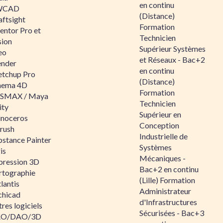
en continu
WCAD
(Distance)
aftsight
Formation
entor Pro et
Technicien
sion
Supérieur Systèmes
eo
et Réseaux - Bac+2
ender
en continu
etchup Pro
(Distance)
nema 4D
Formation
SMAX / Maya
Technicien
ity
Supérieur en
inoceros
Conception
rush
Industrielle de
bstance Painter
Systèmes
is
Mécaniques -
pression 3D
Bac+2 en continu
rtographie
(Lille) Formation
lantis
Administrateur
chicad
d'Infrastructures
res logiciels
Sécurisées - Bac+3
O/DAO/3D