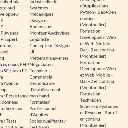
enNebula
Industrielle de
d'Applications
xtcloud
Systèmes
Python - Bac+3 en
veloppeur
Mécaniques
continu
HP
Design et
(Montpellier)
HP
Audiovisuel
Formation
P Avancé
Monteur Audiovisuel
Développeur Web
P Expert
Graphiste
et Web Mobile –
mfony
Concepteur Designer
Bac+2 en continu
ravel
UI
(Montpellier)
nd
Métiers transverses
Formation
tres cours PHP
Négociateur
Développeur Web
a SE / Java EE
Technico-
et Web Mobile –
va
Commercial
Bac+2 en continu
va Avancé
Responsable
(Montpellier)
ring
d'établissement
Formation
a : Persistance
marchand
Technicien
s données
Formateur
Supérieur Systèmes
a : Services
Professionnel
et Réseaux - Bac+2
b
d'Adultes
en continu
a : Tests
Socles qualifiants /
(Montpellier)
a : Outils de
certifiants