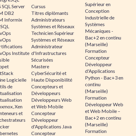
Supérieur en
 SQL Server
Cursus
Conception
M DB2
Titres diplômants
Industrielle de
M Informix
Administrateurs
Systèmes
SQL
Systèmes et Réseaux
Mécaniques -
vOps
Technicien Supérieur
Bac+2 en continu
vOps
Systèmes et Réseaux
(Marseille)
tifications
Administrateur
Formation
vOps Institute
d'Infrastructures
Concepteur
sible
Sécurisées
Développeur
ppet
Mastere
d'Applications
ltStack
CyberSécurité et
Python - Bac+3 en
ne Logicielle
Haute Disponibilité
continu
ils de
Concepteurs et
(Marseille)
tualisation
Développeurs
Formation
tualisation
Développeurs Web
Développeur Web
oxmox, Xen
et Web Mobile
et Web Mobile –
nteneurs et
Concepteur
Bac+2 en continu
chestrateurs
Développeur
(Marseille)
cker
d'Applications Java
Formation
bernetes
Concepteur