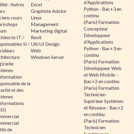
d'Applications
lité : Autres
Excel
Python - Bac+3 en
urs
Graphiste Adobe
continu
ciens cours
Linux
(Paris) Formation
rkshops
Management
Concepteur
rum
Marketing digital
Développeur
hitecte IT /
Revit
d'Applications
sponsables SI /
UX/UI Design
Python - Bac+3 en
cideurs
Web
continu
chitecture
Windows Server
(Paris) Formation
icielle
Développeur Web
stèmes
et Web Mobile –
information
Bac+2 en continu
sponsable de la
(Paris) Formation
urité et des
Technicien
stèmes
Supérieur Systèmes
informations
et Réseaux - Bac+2
SI)
en continu
mmercial
(Paris) Formation
mmercial
Technicien
ils de
Supérieur en