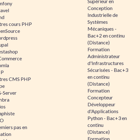
Supérieur en
mfony
Conception
ravel
Industrielle de
nd
Systèmes
tres cours PHP
Mécaniques -
enSource
Bac+2 en continu
rdpress
(Distance)
upal
Formation
estashop
Administrateur
Commerce
d'Infrastructures
omla
Sécurisées - Bac+3
IP
en continu
tres CMS PHP
(Distance)
pe
Formation
-Server
Concepteur
mbra
Développeur
ios
d'Applications
aphiste
Python - Bac+3 en
AO
continu
emiers pas en
(Distance)
éation
Formation