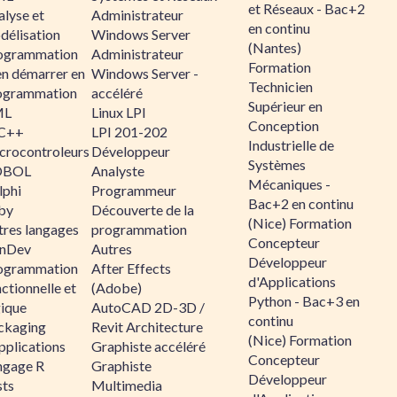
et Réseaux - Bac+2
alyse et
Administrateur
en continu
délisation
Windows Server
(Nantes)
ogrammation
Administrateur
Formation
en démarrer en
Windows Server -
Technicien
ogrammation
accéléré
Supérieur en
ML
Linux LPI
Conception
C++
LPI 201-202
Industrielle de
crocontroleurs
Développeur
Systèmes
OBOL
Analyste
Mécaniques -
lphi
Programmeur
Bac+2 en continu
by
Découverte de la
(Nice) Formation
tres langages
programmation
Concepteur
nDev
Autres
Développeur
ogrammation
After Effects
d'Applications
ctionnelle et
(Adobe)
Python - Bac+3 en
gique
AutoCAD 2D-3D /
continu
ckaging
Revit Architecture
(Nice) Formation
pplications
Graphiste accéléré
Concepteur
ngage R
Graphiste
Développeur
sts
Multimedia