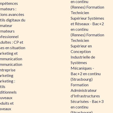
en continu
mpétences
(Rennes) Formation
rmateurs :
Technicien
tions avancées
Supérieur Systèmes
ils digitaux du
et Réseaux - Bac+2
rmateur
en continu
rmateurs
(Rennes) Formation
ofessionnel
Technicien
dultes : CP et
Supérieur en
es en situation
Conception
rketing et
Industrielle de
mmunication
Systèmes
mmunication
Mécaniques -
ntreprise
Bac+2 en continu
rketing
(Strasbourg)
rketing :
Formation
ils
Administrateur
ditionnels
d'Infrastructures
uveaux
Sécurisées - Bac+3
duits et
en continu
uveaux
(Strasbourg)