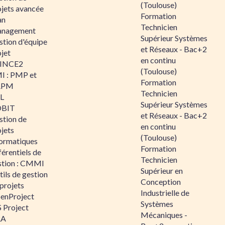
(Toulouse)
ojets avancée
Formation
an
Technicien
nagement
Supérieur Systèmes
stion d'équipe
et Réseaux - Bac+2
jet
en continu
INCE2
(Toulouse)
I : PMP et
Formation
APM
Technicien
IL
Supérieur Systèmes
BIT
et Réseaux - Bac+2
stion de
en continu
jets
(Toulouse)
formatiques
Formation
érentiels de
Technicien
stion : CMMI
Supérieur en
ils de gestion
Conception
projets
Industrielle de
enProject
Systèmes
 Project
Mécaniques -
RA