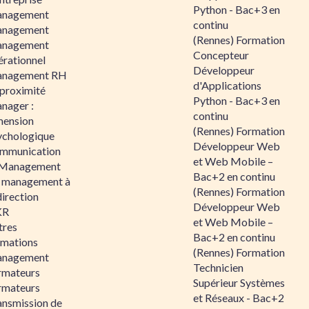
Python - Bac+3 en
nagement
continu
nagement
(Rennes) Formation
nagement
Concepteur
érationnel
Développeur
nagement RH
d'Applications
 proximité
Python - Bac+3 en
nager :
continu
mension
(Rennes) Formation
ychologique
Développeur Web
mmunication
et Web Mobile –
 Management
Bac+2 en continu
 management à
(Rennes) Formation
direction
Développeur Web
KR
et Web Mobile –
tres
Bac+2 en continu
rmations
(Rennes) Formation
nagement
Technicien
rmateurs
Supérieur Systèmes
rmateurs
et Réseaux - Bac+2
ansmission de