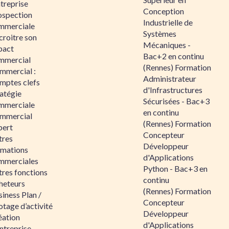
ntreprise
Conception
ospection
Industrielle de
mmerciale
Systèmes
croitre son
Mécaniques -
pact
Bac+2 en continu
mmercial
(Rennes) Formation
mmercial :
Administrateur
mptes clefs
d'Infrastructures
atégie
Sécurisées - Bac+3
mmerciale
en continu
mmercial
(Rennes) Formation
pert
Concepteur
tres
Développeur
rmations
d'Applications
mmerciales
Python - Bac+3 en
tres fonctions
continu
heteurs
(Rennes) Formation
iness Plan /
Concepteur
otage d’activité
Développeur
éation
d'Applications
ntreprise