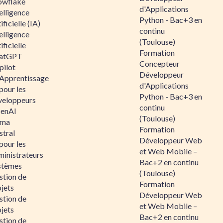
owflake
d'Applications
elligence
Python - Bac+3 en
ificielle (IA)
continu
elligence
(Toulouse)
ificielle
Formation
atGPT
Concepteur
pilot
Développeur
 Apprentissage
d'Applications
pour les
Python - Bac+3 en
veloppeurs
continu
enAI
(Toulouse)
ama
Formation
stral
Développeur Web
pour les
et Web Mobile –
ministrateurs
Bac+2 en continu
stèmes
(Toulouse)
stion de
Formation
jets
Développeur Web
stion de
et Web Mobile –
jets
Bac+2 en continu
stion de