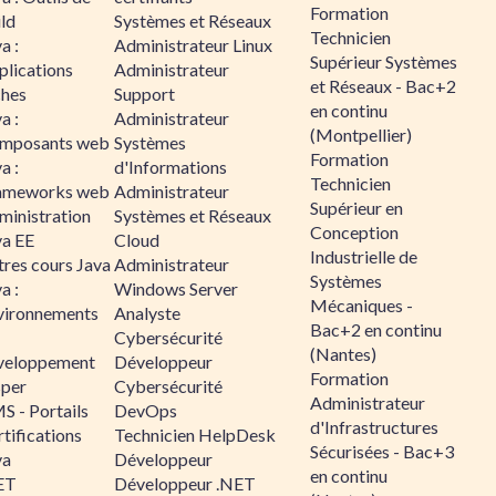
Formation
ld
Systèmes et Réseaux
Technicien
a :
Administrateur Linux
Supérieur Systèmes
plications
Administrateur
et Réseaux - Bac+2
ches
Support
en continu
a :
Administrateur
(Montpellier)
mposants web
Systèmes
Formation
a :
d'Informations
Technicien
ameworks web
Administrateur
Supérieur en
ministration
Systèmes et Réseaux
Conception
va EE
Cloud
Industrielle de
tres cours Java
Administrateur
Systèmes
a :
Windows Server
Mécaniques -
vironnements
Analyste
Bac+2 en continu
Cybersécurité
(Nantes)
veloppement
Développeur
Formation
sper
Cybersécurité
Administrateur
S - Portails
DevOps
d'Infrastructures
tifications
Technicien HelpDesk
Sécurisées - Bac+3
va
Développeur
en continu
ET
Développeur .NET