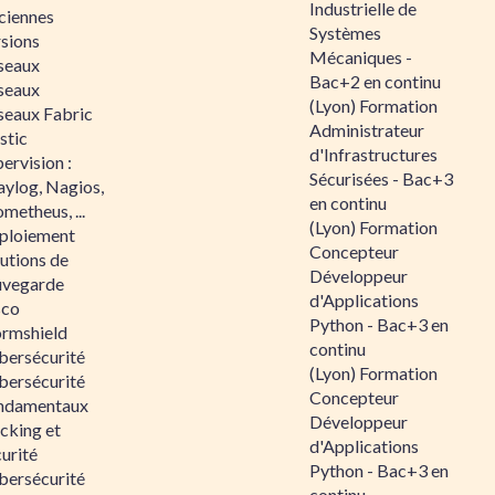
Industrielle de
ciennes
Systèmes
rsions
Mécaniques -
seaux
Bac+2 en continu
seaux
(Lyon) Formation
seaux Fabric
Administrateur
stic
d'Infrastructures
ervision :
Sécurisées - Bac+3
aylog, Nagios,
en continu
metheus, ...
(Lyon) Formation
ploiement
Concepteur
utions de
Développeur
uvegarde
d'Applications
sco
Python - Bac+3 en
ormshield
continu
bersécurité
(Lyon) Formation
bersécurité
Concepteur
ndamentaux
Développeur
cking et
d'Applications
urité
Python - Bac+3 en
bersécurité
continu