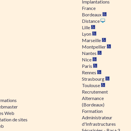
Implantations
France
Bordeaux
Distance
Lille
Lyon
Marseille
Montpellier
Nantes
Nice
Paris
Rennes
Strasbourg
Toulouse
Recrutement
Alternance
rmations
(Bordeaux)
bmaster
Formation
tes Web
Administrateur
ation de sites
d'Infrastructures
eb
Sécurisées - Bac+3