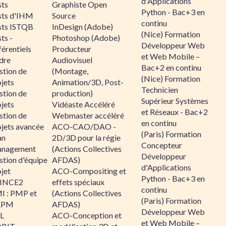
d'Applications
sts
Graphiste Open
Python - Bac+3 en
sts d'IHM
Source
continu
sts ISTQB
InDesign (Adobe)
(Nice) Formation
ts -
Photoshop (Adobe)
Développeur Web
érentiels
Producteur
et Web Mobile –
dre
Audiovisuel
Bac+2 en continu
stion de
(Montage,
(Nice) Formation
jets
Animation/3D, Post-
Technicien
stion de
production)
Supérieur Systèmes
jets
Vidéaste Accéléré
et Réseaux - Bac+2
stion de
Webmaster accéléré
en continu
ojets avancée
ACO-CAO/DAO -
(Paris) Formation
an
2D/3D pour la régie
Concepteur
nagement
(Actions Collectives
Développeur
stion d'équipe
AFDAS)
d'Applications
jet
ACO-Compositing et
Python - Bac+3 en
INCE2
effets spéciaux
continu
I : PMP et
(Actions Collectives
(Paris) Formation
APM
AFDAS)
Développeur Web
IL
ACO-Conception et
et Web Mobile –