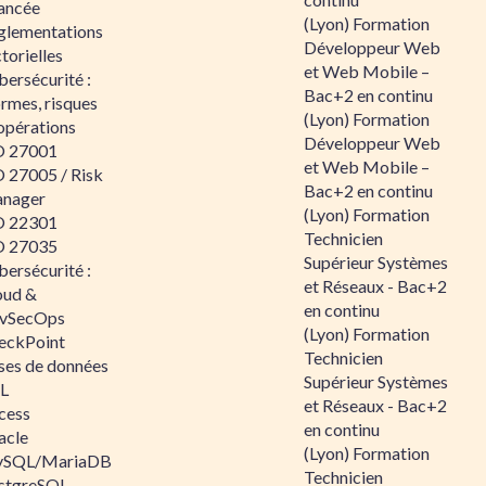
ancée
(Lyon) Formation
glementations
Développeur Web
torielles
et Web Mobile –
ersécurité :
Bac+2 en continu
rmes, risques
(Lyon) Formation
opérations
Développeur Web
O 27001
et Web Mobile –
O 27005 / Risk
Bac+2 en continu
nager
(Lyon) Formation
O 22301
Technicien
O 27035
Supérieur Systèmes
ersécurité :
et Réseaux - Bac+2
oud &
en continu
vSecOps
(Lyon) Formation
eckPoint
Technicien
ses de données
Supérieur Systèmes
L
et Réseaux - Bac+2
cess
en continu
acle
(Lyon) Formation
SQL/MariaDB
Technicien
stgreSQL