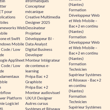
lin
informatiques
(Nantes)
tter
Concepteur
Formation
ET pour
mécanique
Développeur Web
lications
Creative Multimedia
et Web Mobile –
biles
Designer 2025
Bac+2 en continu
ameworks Web
Dessinateur
(Nantes)
bile
Projeteur
Formation
one et Swift
Développeur BI -
Développeur Web
ndows Mobile
Data Analyst
et Web Mobile –
 Code / Low
Digital Business
Bac+2 en continu
de
Developer
(Nantes)
ogle AppSheet
Monteur Intégrateur
Formation
 Code / Low
de contenus e-
Technicien
de
learning
Supérieur Systèmes
ndamentaux
Prépa Bac +2
et Réseaux - Bac+2
bble
Graphiste
en continu
n
Prépa Bac +2
(Nantes)
bflow
Monteur audiovisuel
Formation
wer Platform
UX/UI Designer
Technicien
ie Logiciel
Autres cursus
Supérieur Systèmes
ML
Systèmes et Réseaux