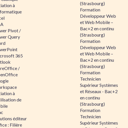
(Strasbourg)
tiation à
Formation
nformatique
Développeur Web
cel
et Web Mobile –
BA
Bac+2 en continu
wer Pivot /
(Strasbourg)
wer Query
Formation
rd
Développeur Web
werPoint
et Web Mobile –
crosoft 365
Bac+2 en continu
tlook
(Strasbourg)
reOffice /
Formation
enOffice
Technicien
ogle
Supérieur Systèmes
rkspace
et Réseaux - Bac+2
tiation à
en continu
tilisation de
(Strasbourg)
bile
Formation
ac
Technicien
utions éditeur
Supérieur Systèmes
ice : Filière