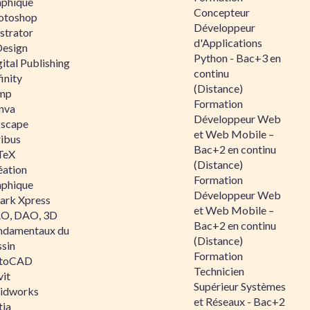
aphique
Concepteur
otoshop
Développeur
ustrator
d'Applications
Design
Python - Bac+3 en
ital Publishing
continu
inity
(Distance)
mp
Formation
nva
Développeur Web
kscape
et Web Mobile –
ribus
Bac+2 en continu
TeX
(Distance)
éation
Formation
aphique
Développeur Web
ark Xpress
et Web Mobile –
O, DAO, 3D
Bac+2 en continu
ndamentaux du
(Distance)
ssin
Formation
toCAD
Technicien
vit
Supérieur Systèmes
lidworks
et Réseaux - Bac+2
tia