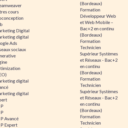
(Bordeaux)
eamweaver
Formation
tres cours
Développeur Web
oconception
et Web Mobile –
b
Bac+2 en continu
rketing Digital
(Bordeaux)
rketing digital
Formation
ogle Ads
Technicien
seaux sociaux
Supérieur Systèmes
nerative
et Réseaux - Bac+2
gine
en continu
timization
(Bordeaux)
EO)
Formation
rketing digital
Technicien
ancé
Supérieur Systèmes
rketing digital
et Réseaux - Bac+2
pert
en continu
HP
(Bordeaux)
HP
Formation
P Avancé
Technicien
P Expert