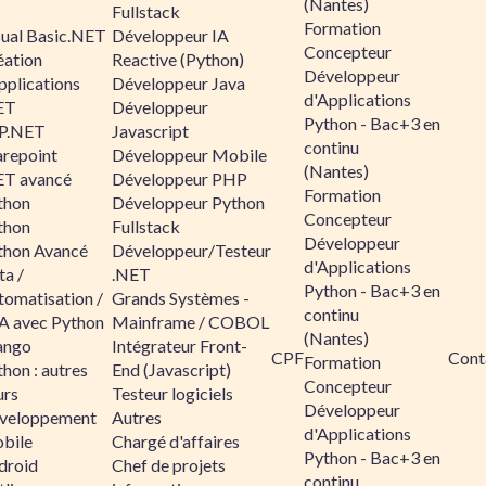
(Nantes)
Fullstack
Formation
sual Basic.NET
Développeur IA
Concepteur
éation
Reactive (Python)
Développeur
pplications
Développeur Java
d'Applications
ET
Développeur
Python - Bac+3 en
P.NET
Javascript
continu
arepoint
Développeur Mobile
(Nantes)
ET avancé
Développeur PHP
Formation
thon
Développeur Python
Concepteur
thon
Fullstack
Développeur
thon Avancé
Développeur/Testeur
d'Applications
ta /
.NET
Python - Bac+3 en
tomatisation /
Grands Systèmes -
continu
A avec Python
Mainframe / COBOL
(Nantes)
ango
Intégrateur Front-
CPF
Cont
Formation
hon : autres
End (Javascript)
Concepteur
urs
Testeur logiciels
Développeur
veloppement
Autres
d'Applications
bile
Chargé d'affaires
Python - Bac+3 en
droid
Chef de projets
continu