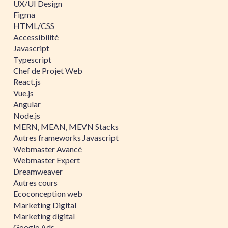
UX/UI Design
Figma
HTML/CSS
Accessibilité
Javascript
Typescript
Chef de Projet Web
React.js
Vue.js
Angular
Node.js
MERN, MEAN, MEVN Stacks
Autres frameworks Javascript
Webmaster Avancé
Webmaster Expert
Dreamweaver
Autres cours
Ecoconception web
Marketing Digital
Marketing digital
Google Ads