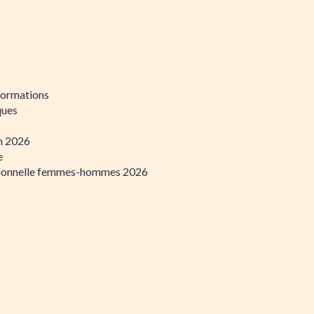
formations
ques
on 2026
e
ssionnelle femmes-hommes 2026