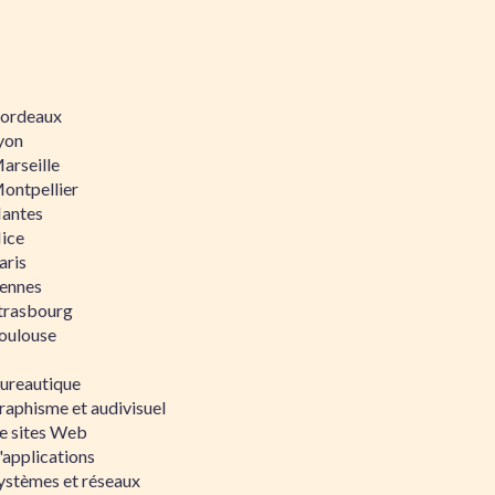
 Bordeaux
Lyon
Marseille
Montpellier
Nantes
Nice
aris
Rennes
Strasbourg
Toulouse
bureautique
raphisme et audivisuel
e sites Web
'applications
ystèmes et réseaux