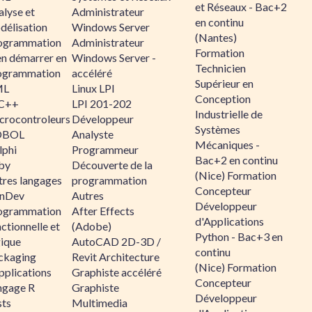
et Réseaux - Bac+2
alyse et
Administrateur
en continu
délisation
Windows Server
(Nantes)
ogrammation
Administrateur
Formation
en démarrer en
Windows Server -
Technicien
ogrammation
accéléré
Supérieur en
ML
Linux LPI
Conception
C++
LPI 201-202
Industrielle de
crocontroleurs
Développeur
Systèmes
OBOL
Analyste
Mécaniques -
lphi
Programmeur
Bac+2 en continu
by
Découverte de la
(Nice) Formation
tres langages
programmation
Concepteur
nDev
Autres
Développeur
ogrammation
After Effects
d'Applications
ctionnelle et
(Adobe)
Python - Bac+3 en
gique
AutoCAD 2D-3D /
continu
ckaging
Revit Architecture
(Nice) Formation
pplications
Graphiste accéléré
Concepteur
ngage R
Graphiste
Développeur
sts
Multimedia