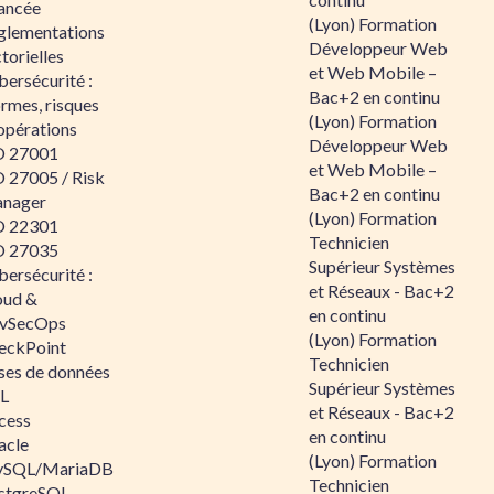
ancée
(Lyon) Formation
glementations
Développeur Web
torielles
et Web Mobile –
ersécurité :
Bac+2 en continu
rmes, risques
(Lyon) Formation
opérations
Développeur Web
O 27001
et Web Mobile –
O 27005 / Risk
Bac+2 en continu
nager
(Lyon) Formation
O 22301
Technicien
O 27035
Supérieur Systèmes
ersécurité :
et Réseaux - Bac+2
oud &
en continu
vSecOps
(Lyon) Formation
eckPoint
Technicien
ses de données
Supérieur Systèmes
L
et Réseaux - Bac+2
cess
en continu
acle
(Lyon) Formation
SQL/MariaDB
Technicien
stgreSQL