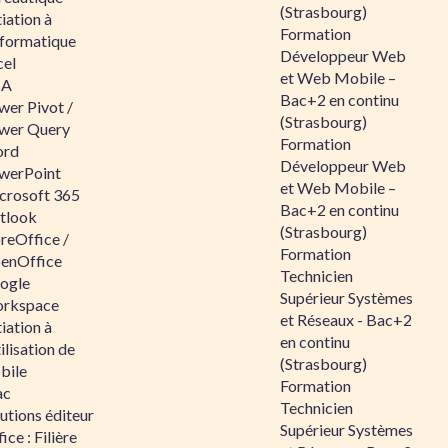
(Strasbourg)
tiation à
Formation
nformatique
Développeur Web
cel
et Web Mobile –
BA
Bac+2 en continu
wer Pivot /
(Strasbourg)
wer Query
Formation
rd
Développeur Web
werPoint
et Web Mobile –
crosoft 365
Bac+2 en continu
tlook
(Strasbourg)
reOffice /
Formation
enOffice
Technicien
ogle
Supérieur Systèmes
rkspace
et Réseaux - Bac+2
tiation à
en continu
tilisation de
(Strasbourg)
bile
Formation
ac
Technicien
utions éditeur
Supérieur Systèmes
ice : Filière