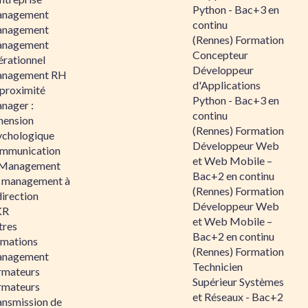
Python - Bac+3 en
nagement
continu
nagement
(Rennes) Formation
nagement
Concepteur
érationnel
Développeur
nagement RH
d'Applications
 proximité
Python - Bac+3 en
nager :
continu
mension
(Rennes) Formation
ychologique
Développeur Web
mmunication
et Web Mobile –
 Management
Bac+2 en continu
 management à
(Rennes) Formation
direction
Développeur Web
KR
et Web Mobile –
tres
Bac+2 en continu
rmations
(Rennes) Formation
nagement
Technicien
rmateurs
Supérieur Systèmes
rmateurs
et Réseaux - Bac+2
ansmission de