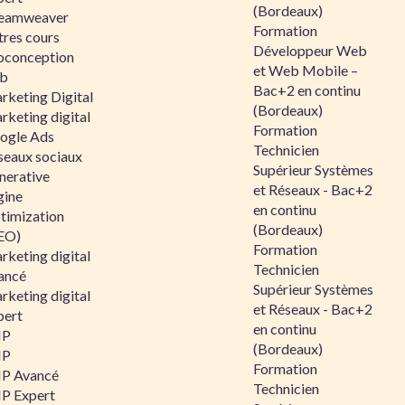
(Bordeaux)
eamweaver
Formation
tres cours
Développeur Web
oconception
et Web Mobile –
b
Bac+2 en continu
rketing Digital
(Bordeaux)
rketing digital
Formation
ogle Ads
Technicien
seaux sociaux
Supérieur Systèmes
nerative
et Réseaux - Bac+2
gine
en continu
timization
(Bordeaux)
EO)
Formation
rketing digital
Technicien
ancé
Supérieur Systèmes
rketing digital
et Réseaux - Bac+2
pert
en continu
HP
(Bordeaux)
HP
Formation
P Avancé
Technicien
P Expert