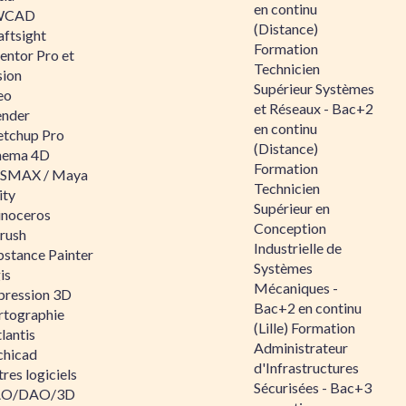
en continu
WCAD
(Distance)
aftsight
Formation
entor Pro et
Technicien
sion
Supérieur Systèmes
eo
et Réseaux - Bac+2
ender
en continu
etchup Pro
(Distance)
nema 4D
Formation
SMAX / Maya
Technicien
ity
Supérieur en
inoceros
Conception
rush
Industrielle de
bstance Painter
Systèmes
is
Mécaniques -
pression 3D
Bac+2 en continu
rtographie
(Lille) Formation
lantis
Administrateur
chicad
d'Infrastructures
res logiciels
Sécurisées - Bac+3
O/DAO/3D