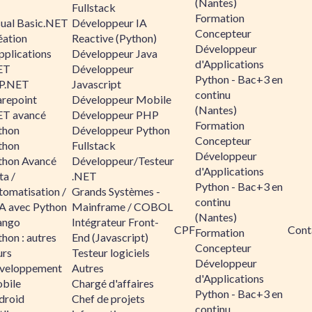
(Nantes)
Fullstack
Formation
sual Basic.NET
Développeur IA
Concepteur
éation
Reactive (Python)
Développeur
pplications
Développeur Java
d'Applications
ET
Développeur
Python - Bac+3 en
P.NET
Javascript
continu
arepoint
Développeur Mobile
(Nantes)
ET avancé
Développeur PHP
Formation
thon
Développeur Python
Concepteur
thon
Fullstack
Développeur
thon Avancé
Développeur/Testeur
d'Applications
ta /
.NET
Python - Bac+3 en
tomatisation /
Grands Systèmes -
continu
A avec Python
Mainframe / COBOL
(Nantes)
ango
Intégrateur Front-
CPF
Cont
Formation
hon : autres
End (Javascript)
Concepteur
urs
Testeur logiciels
Développeur
veloppement
Autres
d'Applications
bile
Chargé d'affaires
Python - Bac+3 en
droid
Chef de projets
continu