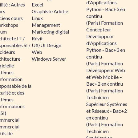
d'Applications
lité : Autres
Excel
Python - Bac+3 en
urs
Graphiste Adobe
continu
ciens cours
Linux
(Paris) Formation
rkshops
Management
Concepteur
rum
Marketing digital
Développeur
hitecte IT /
Revit
d'Applications
sponsables SI /
UX/UI Design
Python - Bac+3 en
cideurs
Web
continu
chitecture
Windows Server
(Paris) Formation
icielle
Développeur Web
stèmes
et Web Mobile –
information
Bac+2 en continu
sponsable de la
(Paris) Formation
urité et des
Technicien
stèmes
Supérieur Systèmes
informations
et Réseaux - Bac+2
SI)
en continu
mmercial
(Paris) Formation
mmercial
Technicien
ils de
Supérieur en