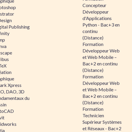
aphique
Concepteur
otoshop
Développeur
ustrator
d'Applications
Design
Python - Bac+3 en
ital Publishing
continu
inity
(Distance)
mp
Formation
nva
Développeur Web
kscape
et Web Mobile –
ribus
Bac+2 en continu
TeX
(Distance)
éation
Formation
aphique
Développeur Web
ark Xpress
et Web Mobile –
O, DAO, 3D
Bac+2 en continu
ndamentaux du
(Distance)
ssin
Formation
toCAD
Technicien
vit
Supérieur Systèmes
lidworks
et Réseaux - Bac+2
tia