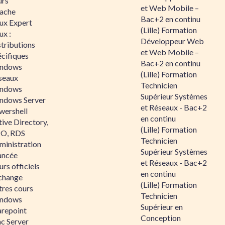
urs
et Web Mobile –
ache
Bac+2 en continu
nux Expert
(Lille) Formation
ux :
Développeur Web
tributions
et Web Mobile –
écifiques
Bac+2 en continu
ndows
(Lille) Formation
seaux
Technicien
ndows
Supérieur Systèmes
ndows Server
et Réseaux - Bac+2
wershell
en continu
ive Directory,
(Lille) Formation
O, RDS
Technicien
ministration
Supérieur Systèmes
ancée
et Réseaux - Bac+2
rs officiels
en continu
change
(Lille) Formation
tres cours
Technicien
ndows
Supérieur en
arepoint
Conception
nc Server