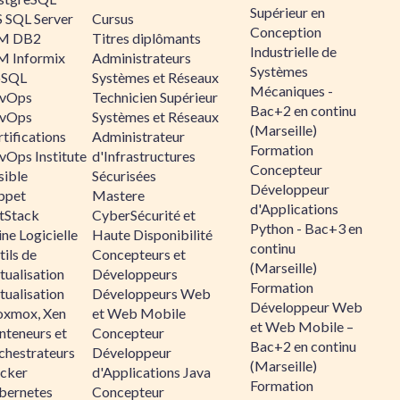
Supérieur en
 SQL Server
Cursus
Conception
M DB2
Titres diplômants
Industrielle de
M Informix
Administrateurs
Systèmes
SQL
Systèmes et Réseaux
Mécaniques -
vOps
Technicien Supérieur
Bac+2 en continu
vOps
Systèmes et Réseaux
(Marseille)
tifications
Administrateur
Formation
vOps Institute
d'Infrastructures
Concepteur
sible
Sécurisées
Développeur
ppet
Mastere
d'Applications
ltStack
CyberSécurité et
Python - Bac+3 en
ne Logicielle
Haute Disponibilité
continu
ils de
Concepteurs et
(Marseille)
tualisation
Développeurs
Formation
tualisation
Développeurs Web
Développeur Web
oxmox, Xen
et Web Mobile
et Web Mobile –
nteneurs et
Concepteur
Bac+2 en continu
chestrateurs
Développeur
(Marseille)
cker
d'Applications Java
Formation
bernetes
Concepteur