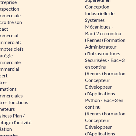
ntreprise
Conception
ospection
Industrielle de
mmerciale
Systèmes
croitre son
Mécaniques -
pact
Bac+2 en continu
mmercial
(Rennes) Formation
mmercial :
Administrateur
mptes clefs
d'Infrastructures
atégie
Sécurisées - Bac+3
mmerciale
en continu
mmercial
(Rennes) Formation
pert
Concepteur
tres
Développeur
rmations
d'Applications
mmerciales
Python - Bac+3 en
tres fonctions
continu
heteurs
(Rennes) Formation
iness Plan /
Concepteur
otage d’activité
Développeur
éation
d'Applications
ntreprise