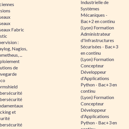
Industrielle de
ciennes
Systèmes
rsions
Mécaniques -
seaux
Bac+2 en continu
seaux
(Lyon) Formation
seaux Fabric
Administrateur
stic
d'Infrastructures
ervision :
Sécurisées - Bac+3
aylog, Nagios,
en continu
metheus, ...
(Lyon) Formation
ploiement
Concepteur
utions de
Développeur
uvegarde
d'Applications
sco
Python - Bac+3 en
ormshield
continu
bersécurité
(Lyon) Formation
bersécurité
Concepteur
ndamentaux
Développeur
cking et
d'Applications
urité
Python - Bac+3 en
bersécurité
continu