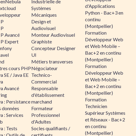
enNebula
Industrielle de
d'Applications
xtcloud
Systèmes
Python - Bac+3 en
veloppeur
Mécaniques
continu
HP
Design et
(Montpellier)
HP
Audiovisuel
Formation
P Avancé
Monteur Audiovisuel
Développeur Web
P Expert
Graphiste
et Web Mobile –
mfony
Concepteur Designer
Bac+2 en continu
ravel
UI
(Montpellier)
nd
Métiers transverses
Formation
tres cours PHP
Négociateur
Développeur Web
a SE / Java EE
Technico-
et Web Mobile –
va
Commercial
Bac+2 en continu
va Avancé
Responsable
(Montpellier)
ring
d'établissement
Formation
a : Persistance
marchand
Technicien
s données
Formateur
Supérieur Systèmes
a : Services
Professionnel
et Réseaux - Bac+2
b
d'Adultes
en continu
a : Tests
Socles qualifiants /
(Montpellier)
a : Outils de
certifiants