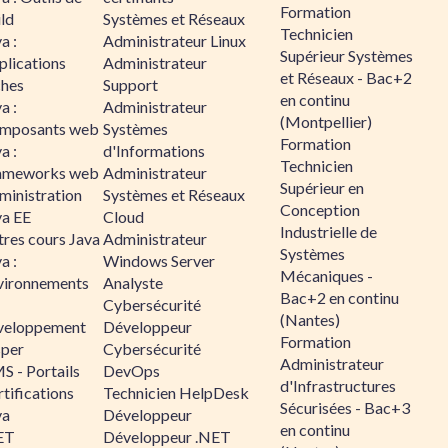
Formation
ld
Systèmes et Réseaux
Technicien
a :
Administrateur Linux
Supérieur Systèmes
plications
Administrateur
et Réseaux - Bac+2
ches
Support
en continu
a :
Administrateur
(Montpellier)
mposants web
Systèmes
Formation
a :
d'Informations
Technicien
ameworks web
Administrateur
Supérieur en
ministration
Systèmes et Réseaux
Conception
va EE
Cloud
Industrielle de
tres cours Java
Administrateur
Systèmes
a :
Windows Server
Mécaniques -
vironnements
Analyste
Bac+2 en continu
Cybersécurité
(Nantes)
veloppement
Développeur
Formation
sper
Cybersécurité
Administrateur
S - Portails
DevOps
d'Infrastructures
tifications
Technicien HelpDesk
Sécurisées - Bac+3
va
Développeur
en continu
ET
Développeur .NET