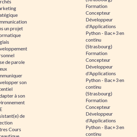
rchés
Formation
rketing
Concepteur
ratégique
Développeur
mmunication
d'Applications
s un projet
Python - Bac+3 en
formatique
continu
glais
(Strasbourg)
veloppement
Formation
rsonnel
Concepteur
se de parole
Développeur
eux
d'Applications
mmuniquer
Python - Bac+3 en
velopper son
continu
entiel
(Strasbourg)
dapter à son
Formation
vironnement
Concepteur
E
Développeur
istant(e) de
d'Applications
ection
Python - Bac+3 en
tres Cours
continu
reautique