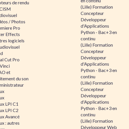
en continu
teurs de rendu
(Lille) Formation
CISM
Concepteur
diovisuel
Développeur
déos / Photos
d'Applications
emiere Pro
Python - Bac+3 en
er Effects
continu
res logiciels
(Lille) Formation
udiovisuel
Concepteur
id
Développeur
al Cut Pro
d'Applications
Vinci
Python - Bac+3 en
O et
continu
aitement du son
(Lille) Formation
ministrateur
Concepteur
nux
Développeur
nux
d'Applications
nux LPI C1
Python - Bac+3 en
nux LPI C2
continu
nux Avancé
(Lille) Formation
ux : autres
Développeur Web