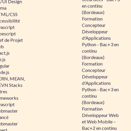
/UI Design
en continu
gma
(Bordeaux)
ML/CSS
Formation
essibilité
Concepteur
vascript
Développeur
pescript
d'Applications
ef de Projet
Python - Bac+3 en
eb
continu
ct.js
(Bordeaux)
.js
Formation
gular
Concepteur
de.js
Développeur
RN, MEAN,
d'Applications
VN Stacks
Python - Bac+3 en
tres
continu
ameworks
(Bordeaux)
vascript
Formation
bmaster
Développeur Web
ancé
et Web Mobile –
bmaster
Bac+2 en continu
pert