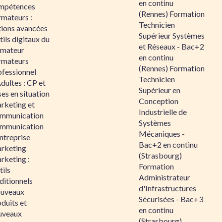
en continu
mpétences
(Rennes) Formation
rmateurs :
Technicien
tions avancées
Supérieur Systèmes
ils digitaux du
et Réseaux - Bac+2
rmateur
en continu
rmateurs
(Rennes) Formation
ofessionnel
Technicien
dultes : CP et
Supérieur en
es en situation
Conception
rketing et
Industrielle de
mmunication
Systèmes
mmunication
Mécaniques -
ntreprise
Bac+2 en continu
rketing
(Strasbourg)
rketing :
Formation
ils
Administrateur
ditionnels
d'Infrastructures
uveaux
Sécurisées - Bac+3
duits et
en continu
uveaux
(Strasbourg)