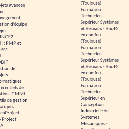
(Toulouse)
ojets avancée
Formation
an
Technicien
nagement
Supérieur Systèmes
stion d'équipe
et Réseaux - Bac+2
jet
en continu
INCE2
(Toulouse)
I : PMP et
Formation
APM
Technicien
IL
Supérieur Systèmes
BIT
et Réseaux - Bac+2
stion de
en continu
jets
(Toulouse)
formatiques
Formation
érentiels de
Technicien
stion : CMMI
Supérieur en
ils de gestion
Conception
projets
Industrielle de
enProject
Systèmes
 Project
Mécaniques -
RA