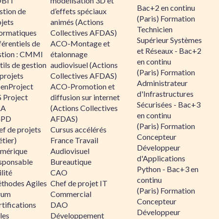
BIT
modélisation 3D et
Bac+2 en continu
stion de
d’effets spéciaux
(Paris) Formation
jets
animés (Actions
Technicien
formatiques
Collectives AFDAS)
Supérieur Systèmes
érentiels de
ACO-Montage et
et Réseaux - Bac+2
stion : CMMI
étalonnage
en continu
ils de gestion
audiovisuel (Actions
(Paris) Formation
projets
Collectives AFDAS)
Administrateur
enProject
ACO-Promotion et
d'Infrastructures
 Project
diffusion sur internet
Sécurisées - Bac+3
RA
(Actions Collectives
en continu
GPD
AFDAS)
(Paris) Formation
f de projets
Cursus accélérés
Concepteur
tier)
France Travail
Développeur
mérique
Audiovisuel
d'Applications
sponsable
Bureautique
Python - Bac+3 en
lité
CAO
continu
thodes Agiles
Chef de projet IT
(Paris) Formation
rum
Commercial
Concepteur
tifications
DAO
Développeur
les
Développement