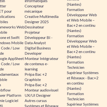
lin
informatiques
(Nantes)
tter
Concepteur
Formation
ET pour
mécanique
Développeur Web
lications
Creative Multimedia
et Web Mobile –
biles
Designer 2025
Bac+2 en continu
ameworks Web
Dessinateur
(Nantes)
bile
Projeteur
Formation
one et Swift
Développeur BI -
Développeur Web
ndows Mobile
Data Analyst
et Web Mobile –
 Code / Low
Digital Business
Bac+2 en continu
de
Developer
(Nantes)
ogle AppSheet
Monteur Intégrateur
Formation
 Code / Low
de contenus e-
Technicien
de
learning
Supérieur Systèmes
ndamentaux
Prépa Bac +2
et Réseaux - Bac+2
bble
Graphiste
en continu
n
Prépa Bac +2
(Nantes)
bflow
Monteur audiovisuel
Formation
wer Platform
UX/UI Designer
Technicien
ie Logiciel
Autres cursus
Supérieur Systèmes
ML
Systèmes et Réseaux