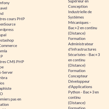
Supérieur en
mfony
Conception
ravel
Industrielle de
nd
Systèmes
tres cours PHP
Mécaniques -
enSource
Bac+2 en continu
rdpress
(Distance)
upal
Formation
estashop
Administrateur
Commerce
d'Infrastructures
omla
Sécurisées - Bac+3
IP
en continu
tres CMS PHP
(Distance)
pe
Formation
-Server
Concepteur
mbra
Développeur
ios
d'Applications
aphiste
Python - Bac+3 en
AO
continu
emiers pas en
(Distance)
éation
Formation