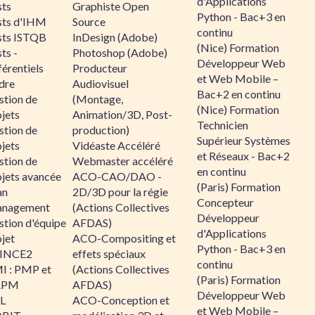
d'Applications
sts
Graphiste Open
Python - Bac+3 en
sts d'IHM
Source
continu
sts ISTQB
InDesign (Adobe)
(Nice) Formation
ts -
Photoshop (Adobe)
Développeur Web
érentiels
Producteur
et Web Mobile –
dre
Audiovisuel
Bac+2 en continu
stion de
(Montage,
(Nice) Formation
jets
Animation/3D, Post-
Technicien
stion de
production)
Supérieur Systèmes
jets
Vidéaste Accéléré
et Réseaux - Bac+2
stion de
Webmaster accéléré
en continu
ojets avancée
ACO-CAO/DAO -
(Paris) Formation
an
2D/3D pour la régie
Concepteur
nagement
(Actions Collectives
Développeur
stion d'équipe
AFDAS)
d'Applications
jet
ACO-Compositing et
Python - Bac+3 en
INCE2
effets spéciaux
continu
I : PMP et
(Actions Collectives
(Paris) Formation
APM
AFDAS)
Développeur Web
IL
ACO-Conception et
et Web Mobile –