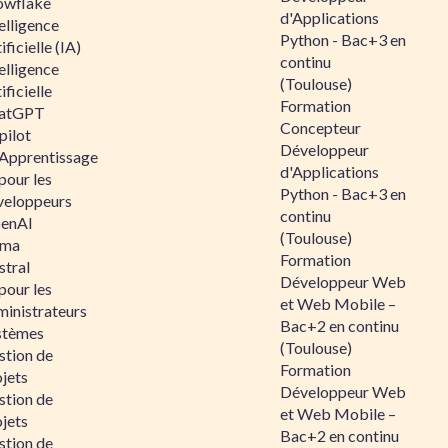
owflake
d'Applications
elligence
Python - Bac+3 en
ificielle (IA)
continu
elligence
(Toulouse)
ificielle
Formation
atGPT
Concepteur
pilot
Développeur
 Apprentissage
d'Applications
pour les
Python - Bac+3 en
veloppeurs
continu
enAI
(Toulouse)
ama
Formation
stral
Développeur Web
pour les
et Web Mobile –
ministrateurs
Bac+2 en continu
stèmes
(Toulouse)
stion de
Formation
jets
Développeur Web
stion de
et Web Mobile –
jets
Bac+2 en continu
stion de