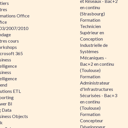
et Réseaux - Bac+2
tiers
en continu
tres
(Strasbourg)
rmations Office
Formation
fice
Technicien
03/2007/2010
Supérieur en
ndage
Conception
tres cours
Industrielle de
rkshops
Systèmes
crosoft 365
Mécaniques -
siness
Bac+2 en continu
elligence
(Toulouse)
siness
Formation
elligence
Administrateur
lend
d'Infrastructures
lutions ETL
Sécurisées - Bac+3
porting
en continu
wer BI
(Toulouse)
g Data
Formation
siness Objects
Concepteur
ik
Développeur