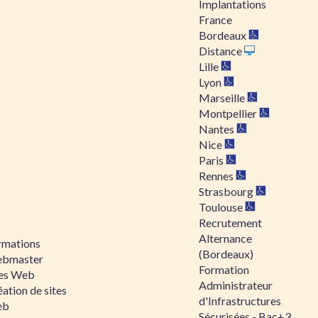
Implantations
France
Bordeaux
Distance
Lille
Lyon
Marseille
Montpellier
Nantes
Nice
Paris
Rennes
Strasbourg
Toulouse
Recrutement
Alternance
rmations
(Bordeaux)
bmaster
Formation
tes Web
Administrateur
ation de sites
d'Infrastructures
eb
Sécurisées - Bac+3