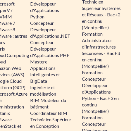
Technicien
crosoft
Développeur
Supérieur Systèmes
perV /
d'Applications
et Réseaux - Bac+2
CVMM
Python
en continu
ware 7
Concepteur
(Montpellier)
ware 8
Développeur
Formation
ware : autres
d'Applications .NET
Administrateur
urs
Concepteur
d'Infrastructures
rix
Développeur
Sécurisées - Bac+3
oud Computing
d'Applications PHP
en continu
oud
Mastere
(Montpellier)
azon Web
Applications
Formation
rvices (AWS)
Intelligentes et
Concepteur
ogle Cloud
BigData
Développeur
atform (GCP)
Ingénierie et
d'Applications
crosoft Azure
modélisation
Python - Bac+3 en
5
BIM Modeleur du
continu
ministration
bâtiment
(Montpellier)
tanix
Coordinateur BIM
Formation
ware
Technicien Supérieur
Concepteur
enStack et
en Conception
Développeur