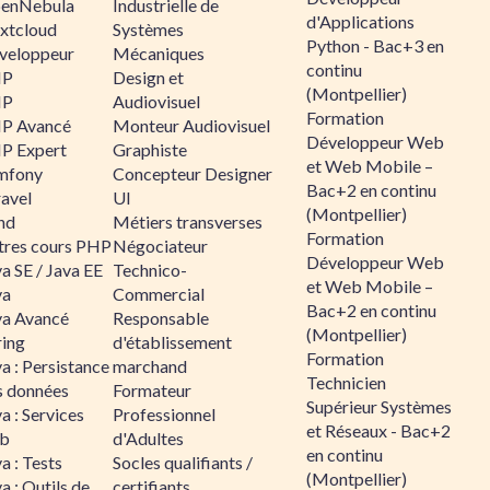
enNebula
Industrielle de
d'Applications
xtcloud
Systèmes
Python - Bac+3 en
veloppeur
Mécaniques
continu
HP
Design et
(Montpellier)
HP
Audiovisuel
Formation
P Avancé
Monteur Audiovisuel
Développeur Web
P Expert
Graphiste
et Web Mobile –
mfony
Concepteur Designer
Bac+2 en continu
ravel
UI
(Montpellier)
nd
Métiers transverses
Formation
tres cours PHP
Négociateur
Développeur Web
a SE / Java EE
Technico-
et Web Mobile –
va
Commercial
Bac+2 en continu
va Avancé
Responsable
(Montpellier)
ring
d'établissement
Formation
a : Persistance
marchand
Technicien
s données
Formateur
Supérieur Systèmes
a : Services
Professionnel
et Réseaux - Bac+2
b
d'Adultes
en continu
a : Tests
Socles qualifiants /
(Montpellier)
a : Outils de
certifiants