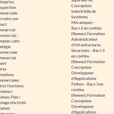
ntreprise
Conception
ospection
Industrielle de
mmerciale
Systèmes
croitre son
Mécaniques -
pact
Bac+2 en continu
mmercial
(Rennes) Formation
mmercial :
Administrateur
mptes clefs
d'Infrastructures
atégie
Sécurisées - Bac+3
mmerciale
en continu
mmercial
(Rennes) Formation
pert
Concepteur
tres
Développeur
rmations
d'Applications
mmerciales
Python - Bac+3 en
tres fonctions
continu
heteurs
(Rennes) Formation
iness Plan /
Concepteur
otage d’activité
Développeur
éation
d'Applications
ntreprise