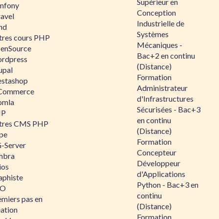
Supérieur en
mfony
Conception
ravel
Industrielle de
nd
Systèmes
tres cours PHP
Mécaniques -
enSource
Bac+2 en continu
rdpress
(Distance)
upal
Formation
estashop
Administrateur
Commerce
d'Infrastructures
omla
Sécurisées - Bac+3
IP
en continu
tres CMS PHP
(Distance)
pe
Formation
-Server
Concepteur
mbra
Développeur
ios
d'Applications
aphiste
Python - Bac+3 en
AO
continu
emiers pas en
(Distance)
éation
Formation