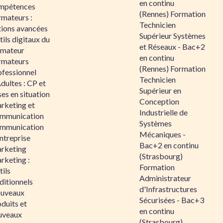
en continu
mpétences
(Rennes) Formation
rmateurs :
Technicien
tions avancées
Supérieur Systèmes
ils digitaux du
et Réseaux - Bac+2
rmateur
en continu
rmateurs
(Rennes) Formation
ofessionnel
Technicien
dultes : CP et
Supérieur en
es en situation
Conception
rketing et
Industrielle de
mmunication
Systèmes
mmunication
Mécaniques -
ntreprise
Bac+2 en continu
rketing
(Strasbourg)
rketing :
Formation
ils
Administrateur
ditionnels
d'Infrastructures
uveaux
Sécurisées - Bac+3
duits et
en continu
uveaux
(Strasbourg)