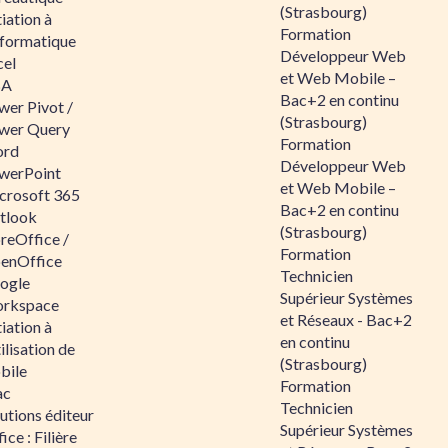
(Strasbourg)
tiation à
Formation
nformatique
Développeur Web
cel
et Web Mobile –
BA
Bac+2 en continu
wer Pivot /
(Strasbourg)
wer Query
Formation
rd
Développeur Web
werPoint
et Web Mobile –
crosoft 365
Bac+2 en continu
tlook
(Strasbourg)
reOffice /
Formation
enOffice
Technicien
ogle
Supérieur Systèmes
rkspace
et Réseaux - Bac+2
tiation à
en continu
tilisation de
(Strasbourg)
bile
Formation
ac
Technicien
utions éditeur
Supérieur Systèmes
ice : Filière