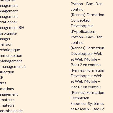
Python - Bac+3 en
nagement
continu
nagement
(Rennes) Formation
nagement
Concepteur
érationnel
Développeur
nagement RH
d'Applications
 proximité
Python - Bac+3 en
nager :
continu
mension
(Rennes) Formation
ychologique
Développeur Web
mmunication
et Web Mobile –
 Management
Bac+2 en continu
 management à
(Rennes) Formation
direction
Développeur Web
KR
et Web Mobile –
tres
Bac+2 en continu
rmations
(Rennes) Formation
nagement
Technicien
rmateurs
Supérieur Systèmes
rmateurs
et Réseaux - Bac+2
ansmission de