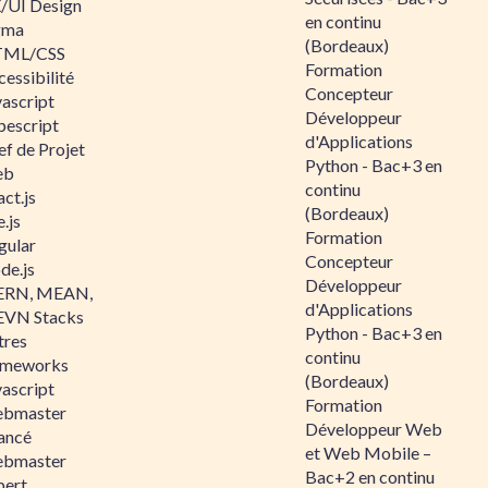
/UI Design
en continu
gma
(Bordeaux)
ML/CSS
Formation
essibilité
Concepteur
vascript
Développeur
pescript
d'Applications
ef de Projet
Python - Bac+3 en
eb
continu
ct.js
(Bordeaux)
.js
Formation
gular
Concepteur
de.js
Développeur
RN, MEAN,
d'Applications
VN Stacks
Python - Bac+3 en
tres
continu
ameworks
(Bordeaux)
vascript
Formation
bmaster
Développeur Web
ancé
et Web Mobile –
bmaster
Bac+2 en continu
pert