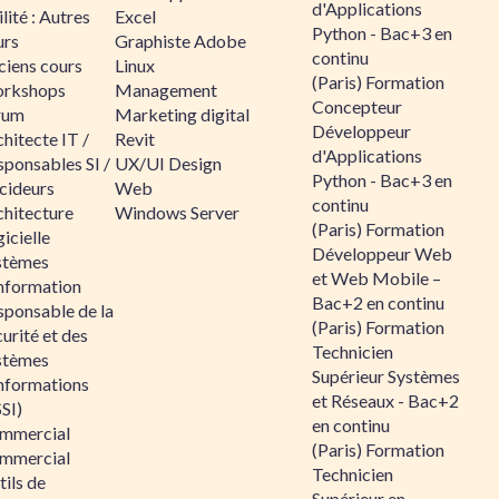
d'Applications
lité : Autres
Excel
Python - Bac+3 en
urs
Graphiste Adobe
continu
ciens cours
Linux
(Paris) Formation
rkshops
Management
Concepteur
rum
Marketing digital
Développeur
hitecte IT /
Revit
d'Applications
sponsables SI /
UX/UI Design
Python - Bac+3 en
cideurs
Web
continu
chitecture
Windows Server
(Paris) Formation
icielle
Développeur Web
stèmes
et Web Mobile –
information
Bac+2 en continu
sponsable de la
(Paris) Formation
urité et des
Technicien
stèmes
Supérieur Systèmes
informations
et Réseaux - Bac+2
SI)
en continu
mmercial
(Paris) Formation
mmercial
Technicien
ils de
Supérieur en