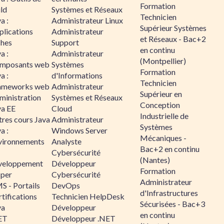
Formation
ld
Systèmes et Réseaux
Technicien
a :
Administrateur Linux
Supérieur Systèmes
plications
Administrateur
et Réseaux - Bac+2
ches
Support
en continu
a :
Administrateur
(Montpellier)
mposants web
Systèmes
Formation
a :
d'Informations
Technicien
ameworks web
Administrateur
Supérieur en
ministration
Systèmes et Réseaux
Conception
va EE
Cloud
Industrielle de
tres cours Java
Administrateur
Systèmes
a :
Windows Server
Mécaniques -
vironnements
Analyste
Bac+2 en continu
Cybersécurité
(Nantes)
veloppement
Développeur
Formation
sper
Cybersécurité
Administrateur
S - Portails
DevOps
d'Infrastructures
tifications
Technicien HelpDesk
Sécurisées - Bac+3
va
Développeur
en continu
ET
Développeur .NET