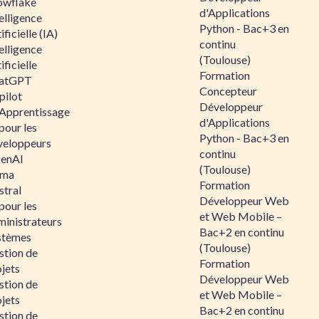
owflake
d'Applications
elligence
Python - Bac+3 en
ificielle (IA)
continu
elligence
(Toulouse)
ificielle
Formation
atGPT
Concepteur
pilot
Développeur
 Apprentissage
d'Applications
pour les
Python - Bac+3 en
veloppeurs
continu
enAI
(Toulouse)
ama
Formation
stral
Développeur Web
pour les
et Web Mobile –
ministrateurs
Bac+2 en continu
stèmes
(Toulouse)
stion de
Formation
jets
Développeur Web
stion de
et Web Mobile –
jets
Bac+2 en continu
stion de