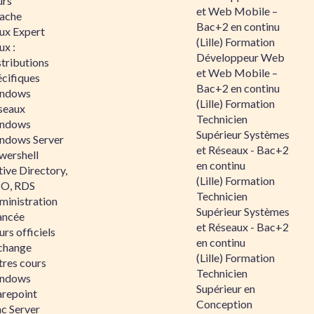
urs
et Web Mobile –
ache
Bac+2 en continu
nux Expert
(Lille) Formation
ux :
Développeur Web
tributions
et Web Mobile –
écifiques
Bac+2 en continu
ndows
(Lille) Formation
seaux
Technicien
ndows
Supérieur Systèmes
ndows Server
et Réseaux - Bac+2
wershell
en continu
ive Directory,
(Lille) Formation
O, RDS
Technicien
ministration
Supérieur Systèmes
ancée
et Réseaux - Bac+2
rs officiels
en continu
change
(Lille) Formation
tres cours
Technicien
ndows
Supérieur en
arepoint
Conception
nc Server