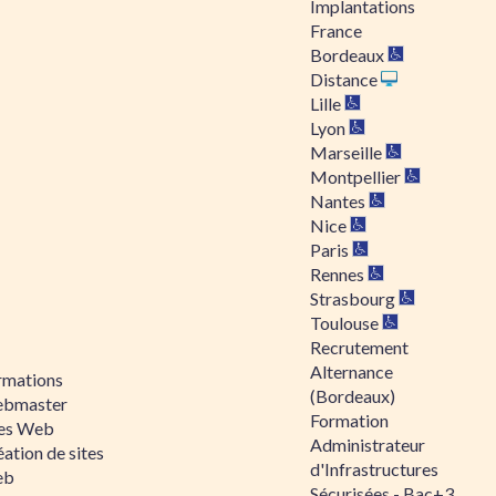
Implantations
France
Bordeaux
Distance
Lille
Lyon
Marseille
Montpellier
Nantes
Nice
Paris
Rennes
Strasbourg
Toulouse
Recrutement
Alternance
rmations
(Bordeaux)
bmaster
Formation
tes Web
Administrateur
ation de sites
d'Infrastructures
eb
Sécurisées - Bac+3