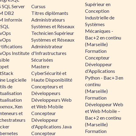
Supérieur en
 SQL Server
Cursus
Conception
M DB2
Titres diplômants
Industrielle de
M Informix
Administrateurs
Systèmes
SQL
Systèmes et Réseaux
Mécaniques -
vOps
Technicien Supérieur
Bac+2 en continu
vOps
Systèmes et Réseaux
(Marseille)
tifications
Administrateur
Formation
vOps Institute
d'Infrastructures
Concepteur
sible
Sécurisées
Développeur
ppet
Mastere
d'Applications
ltStack
CyberSécurité et
Python - Bac+3 en
ne Logicielle
Haute Disponibilité
continu
ils de
Concepteurs et
(Marseille)
tualisation
Développeurs
Formation
tualisation
Développeurs Web
Développeur Web
oxmox, Xen
et Web Mobile
et Web Mobile –
nteneurs et
Concepteur
Bac+2 en continu
chestrateurs
Développeur
(Marseille)
cker
d'Applications Java
Formation
bernetes
Concepteur