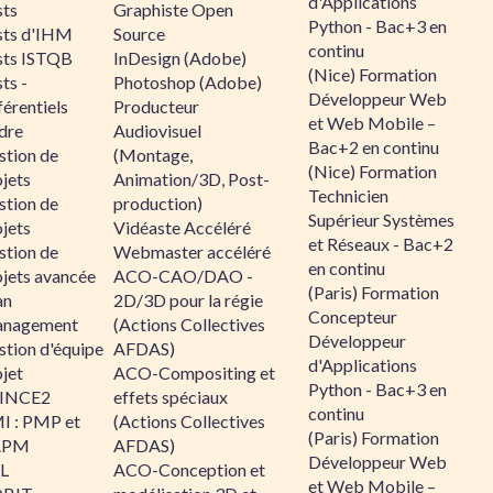
d'Applications
sts
Graphiste Open
Python - Bac+3 en
sts d'IHM
Source
continu
sts ISTQB
InDesign (Adobe)
(Nice) Formation
ts -
Photoshop (Adobe)
Développeur Web
érentiels
Producteur
et Web Mobile –
dre
Audiovisuel
Bac+2 en continu
stion de
(Montage,
(Nice) Formation
jets
Animation/3D, Post-
Technicien
stion de
production)
Supérieur Systèmes
jets
Vidéaste Accéléré
et Réseaux - Bac+2
stion de
Webmaster accéléré
en continu
ojets avancée
ACO-CAO/DAO -
(Paris) Formation
an
2D/3D pour la régie
Concepteur
nagement
(Actions Collectives
Développeur
stion d'équipe
AFDAS)
d'Applications
jet
ACO-Compositing et
Python - Bac+3 en
INCE2
effets spéciaux
continu
I : PMP et
(Actions Collectives
(Paris) Formation
APM
AFDAS)
Développeur Web
IL
ACO-Conception et
et Web Mobile –