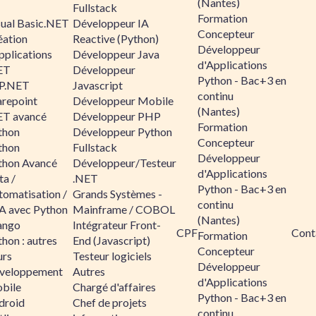
(Nantes)
Fullstack
Formation
sual Basic.NET
Développeur IA
Concepteur
éation
Reactive (Python)
Développeur
pplications
Développeur Java
d'Applications
ET
Développeur
Python - Bac+3 en
P.NET
Javascript
continu
arepoint
Développeur Mobile
(Nantes)
ET avancé
Développeur PHP
Formation
thon
Développeur Python
Concepteur
thon
Fullstack
Développeur
thon Avancé
Développeur/Testeur
d'Applications
ta /
.NET
Python - Bac+3 en
tomatisation /
Grands Systèmes -
continu
A avec Python
Mainframe / COBOL
(Nantes)
ango
Intégrateur Front-
CPF
Cont
Formation
hon : autres
End (Javascript)
Concepteur
urs
Testeur logiciels
Développeur
veloppement
Autres
d'Applications
bile
Chargé d'affaires
Python - Bac+3 en
droid
Chef de projets
continu