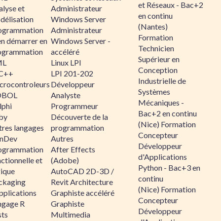
et Réseaux - Bac+2
alyse et
Administrateur
en continu
délisation
Windows Server
(Nantes)
ogrammation
Administrateur
Formation
en démarrer en
Windows Server -
Technicien
ogrammation
accéléré
Supérieur en
ML
Linux LPI
Conception
C++
LPI 201-202
Industrielle de
crocontroleurs
Développeur
Systèmes
OBOL
Analyste
Mécaniques -
lphi
Programmeur
Bac+2 en continu
by
Découverte de la
(Nice) Formation
tres langages
programmation
Concepteur
nDev
Autres
Développeur
ogrammation
After Effects
d'Applications
ctionnelle et
(Adobe)
Python - Bac+3 en
gique
AutoCAD 2D-3D /
continu
ckaging
Revit Architecture
(Nice) Formation
pplications
Graphiste accéléré
Concepteur
ngage R
Graphiste
Développeur
sts
Multimedia