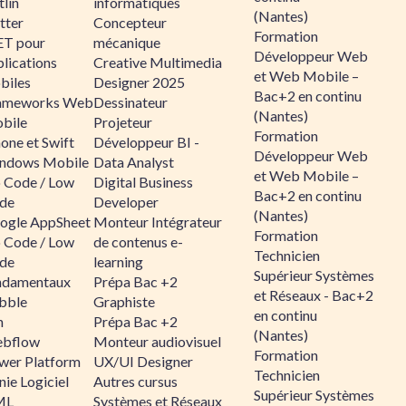
lin
informatiques
(Nantes)
tter
Concepteur
Formation
ET pour
mécanique
Développeur Web
lications
Creative Multimedia
et Web Mobile –
biles
Designer 2025
Bac+2 en continu
ameworks Web
Dessinateur
(Nantes)
bile
Projeteur
Formation
one et Swift
Développeur BI -
Développeur Web
ndows Mobile
Data Analyst
et Web Mobile –
 Code / Low
Digital Business
Bac+2 en continu
de
Developer
(Nantes)
ogle AppSheet
Monteur Intégrateur
Formation
 Code / Low
de contenus e-
Technicien
de
learning
Supérieur Systèmes
ndamentaux
Prépa Bac +2
et Réseaux - Bac+2
bble
Graphiste
en continu
n
Prépa Bac +2
(Nantes)
bflow
Monteur audiovisuel
Formation
wer Platform
UX/UI Designer
Technicien
ie Logiciel
Autres cursus
Supérieur Systèmes
ML
Systèmes et Réseaux