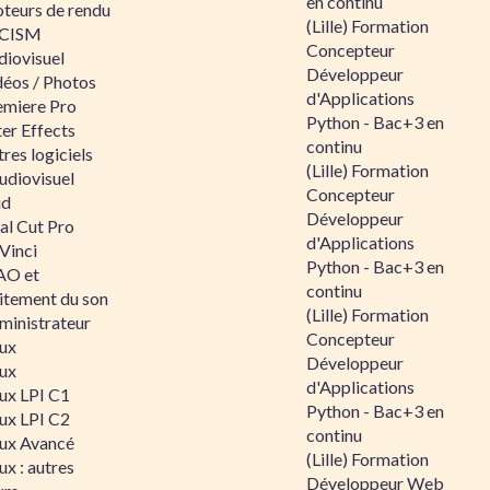
en continu
teurs de rendu
(Lille) Formation
CISM
Concepteur
diovisuel
Développeur
déos / Photos
d'Applications
emiere Pro
Python - Bac+3 en
er Effects
continu
res logiciels
(Lille) Formation
udiovisuel
Concepteur
id
Développeur
al Cut Pro
d'Applications
Vinci
Python - Bac+3 en
O et
continu
aitement du son
(Lille) Formation
ministrateur
Concepteur
nux
Développeur
nux
d'Applications
nux LPI C1
Python - Bac+3 en
nux LPI C2
continu
nux Avancé
(Lille) Formation
ux : autres
Développeur Web