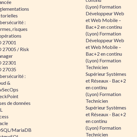
ancée
(Lyon) Formation
glementations
Développeur Web
torielles
et Web Mobile –
ersécurité :
Bac+2 en continu
rmes, risques
(Lyon) Formation
opérations
Développeur Web
O 27001
et Web Mobile –
O 27005 / Risk
Bac+2 en continu
nager
(Lyon) Formation
O 22301
Technicien
O 27035
Supérieur Systèmes
ersécurité :
et Réseaux - Bac+2
oud &
en continu
vSecOps
(Lyon) Formation
eckPoint
Technicien
ses de données
Supérieur Systèmes
L
et Réseaux - Bac+2
cess
en continu
acle
(Lyon) Formation
SQL/MariaDB
Technicien
stgreSQL