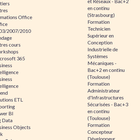
et Réseaux - Bac+2
tiers
en continu
tres
(Strasbourg)
rmations Office
Formation
fice
Technicien
03/2007/2010
Supérieur en
ndage
Conception
tres cours
Industrielle de
rkshops
Systèmes
crosoft 365
Mécaniques -
siness
Bac+2 en continu
elligence
(Toulouse)
siness
Formation
elligence
Administrateur
lend
d'Infrastructures
lutions ETL
Sécurisées - Bac+3
porting
en continu
wer BI
(Toulouse)
g Data
Formation
siness Objects
Concepteur
ik
Développeur