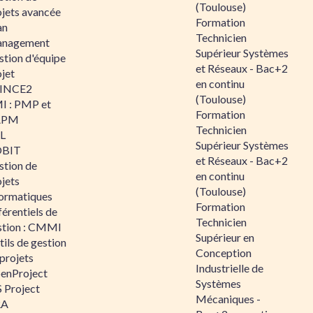
(Toulouse)
ojets avancée
Formation
an
Technicien
nagement
Supérieur Systèmes
stion d'équipe
et Réseaux - Bac+2
jet
en continu
INCE2
(Toulouse)
I : PMP et
Formation
APM
Technicien
IL
Supérieur Systèmes
BIT
et Réseaux - Bac+2
stion de
en continu
jets
(Toulouse)
formatiques
Formation
érentiels de
Technicien
stion : CMMI
Supérieur en
ils de gestion
Conception
projets
Industrielle de
enProject
Systèmes
 Project
Mécaniques -
RA