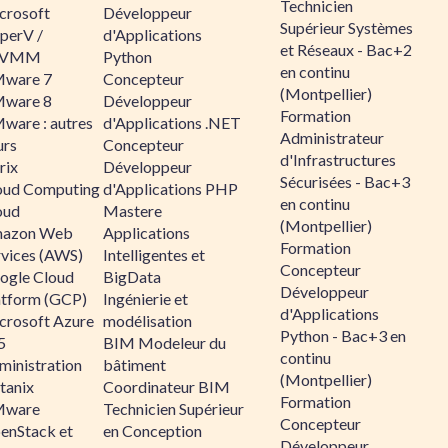
Technicien
crosoft
Développeur
Supérieur Systèmes
perV /
d'Applications
et Réseaux - Bac+2
CVMM
Python
en continu
ware 7
Concepteur
(Montpellier)
ware 8
Développeur
Formation
ware : autres
d'Applications .NET
Administrateur
urs
Concepteur
d'Infrastructures
rix
Développeur
Sécurisées - Bac+3
oud Computing
d'Applications PHP
en continu
oud
Mastere
(Montpellier)
azon Web
Applications
Formation
rvices (AWS)
Intelligentes et
Concepteur
ogle Cloud
BigData
Développeur
atform (GCP)
Ingénierie et
d'Applications
crosoft Azure
modélisation
Python - Bac+3 en
5
BIM Modeleur du
continu
ministration
bâtiment
(Montpellier)
tanix
Coordinateur BIM
Formation
ware
Technicien Supérieur
Concepteur
enStack et
en Conception
Développeur