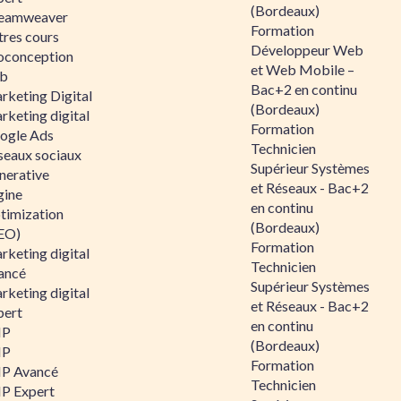
(Bordeaux)
eamweaver
Formation
tres cours
Développeur Web
oconception
et Web Mobile –
b
Bac+2 en continu
rketing Digital
(Bordeaux)
rketing digital
Formation
ogle Ads
Technicien
seaux sociaux
Supérieur Systèmes
nerative
et Réseaux - Bac+2
gine
en continu
timization
(Bordeaux)
EO)
Formation
rketing digital
Technicien
ancé
Supérieur Systèmes
rketing digital
et Réseaux - Bac+2
pert
en continu
HP
(Bordeaux)
HP
Formation
P Avancé
Technicien
P Expert