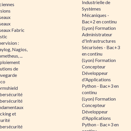
Industrielle de
ciennes
Systèmes
rsions
Mécaniques -
seaux
Bac+2 en continu
seaux
(Lyon) Formation
seaux Fabric
Administrateur
stic
d'Infrastructures
ervision :
Sécurisées - Bac+3
aylog, Nagios,
en continu
metheus, ...
(Lyon) Formation
ploiement
Concepteur
utions de
Développeur
uvegarde
d'Applications
sco
Python - Bac+3 en
ormshield
continu
bersécurité
(Lyon) Formation
bersécurité
Concepteur
ndamentaux
Développeur
cking et
d'Applications
urité
Python - Bac+3 en
bersécurité
continu