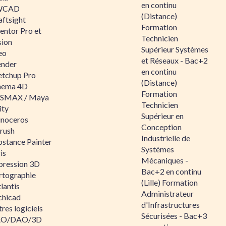
en continu
WCAD
(Distance)
aftsight
Formation
entor Pro et
Technicien
sion
Supérieur Systèmes
eo
et Réseaux - Bac+2
ender
en continu
etchup Pro
(Distance)
nema 4D
Formation
SMAX / Maya
Technicien
ity
Supérieur en
inoceros
Conception
rush
Industrielle de
bstance Painter
Systèmes
is
Mécaniques -
pression 3D
Bac+2 en continu
rtographie
(Lille) Formation
lantis
Administrateur
chicad
d'Infrastructures
res logiciels
Sécurisées - Bac+3
O/DAO/3D