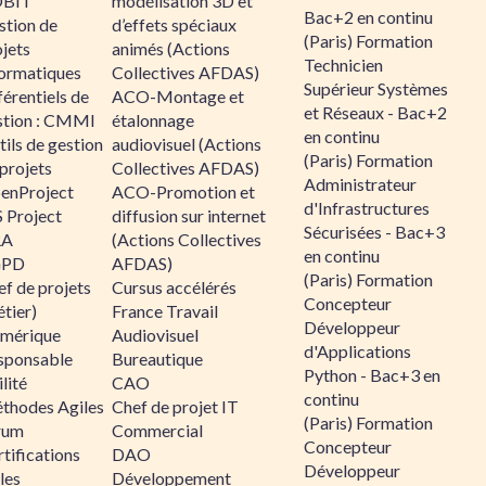
BIT
modélisation 3D et
Bac+2 en continu
stion de
d’effets spéciaux
(Paris) Formation
jets
animés (Actions
Technicien
formatiques
Collectives AFDAS)
Supérieur Systèmes
érentiels de
ACO-Montage et
et Réseaux - Bac+2
stion : CMMI
étalonnage
en continu
ils de gestion
audiovisuel (Actions
(Paris) Formation
projets
Collectives AFDAS)
Administrateur
enProject
ACO-Promotion et
d'Infrastructures
 Project
diffusion sur internet
Sécurisées - Bac+3
RA
(Actions Collectives
en continu
GPD
AFDAS)
(Paris) Formation
f de projets
Cursus accélérés
Concepteur
tier)
France Travail
Développeur
mérique
Audiovisuel
d'Applications
sponsable
Bureautique
Python - Bac+3 en
lité
CAO
continu
thodes Agiles
Chef de projet IT
(Paris) Formation
rum
Commercial
Concepteur
tifications
DAO
Développeur
les
Développement