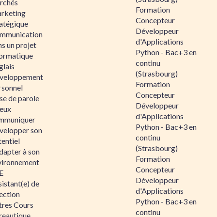
rchés
Formation
rketing
Concepteur
ratégique
Développeur
mmunication
d'Applications
s un projet
Python - Bac+3 en
formatique
continu
glais
(Strasbourg)
veloppement
Formation
rsonnel
Concepteur
se de parole
Développeur
eux
d'Applications
mmuniquer
Python - Bac+3 en
velopper son
continu
entiel
(Strasbourg)
dapter à son
Formation
vironnement
Concepteur
E
Développeur
istant(e) de
d'Applications
ection
Python - Bac+3 en
tres Cours
continu
reautique