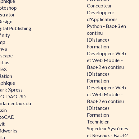
aphique
Concepteur
otoshop
Développeur
ustrator
d'Applications
Design
Python - Bac+3 en
ital Publishing
continu
inity
(Distance)
mp
Formation
nva
Développeur Web
kscape
et Web Mobile –
ribus
Bac+2 en continu
TeX
(Distance)
éation
Formation
aphique
Développeur Web
ark Xpress
et Web Mobile –
O, DAO, 3D
Bac+2 en continu
ndamentaux du
(Distance)
ssin
Formation
toCAD
Technicien
vit
Supérieur Systèmes
lidworks
et Réseaux - Bac+2
tia