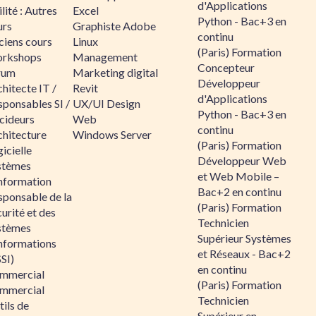
d'Applications
lité : Autres
Excel
Python - Bac+3 en
urs
Graphiste Adobe
continu
ciens cours
Linux
(Paris) Formation
rkshops
Management
Concepteur
rum
Marketing digital
Développeur
hitecte IT /
Revit
d'Applications
sponsables SI /
UX/UI Design
Python - Bac+3 en
cideurs
Web
continu
chitecture
Windows Server
(Paris) Formation
icielle
Développeur Web
stèmes
et Web Mobile –
information
Bac+2 en continu
sponsable de la
(Paris) Formation
urité et des
Technicien
stèmes
Supérieur Systèmes
informations
et Réseaux - Bac+2
SI)
en continu
mmercial
(Paris) Formation
mmercial
Technicien
ils de
Supérieur en