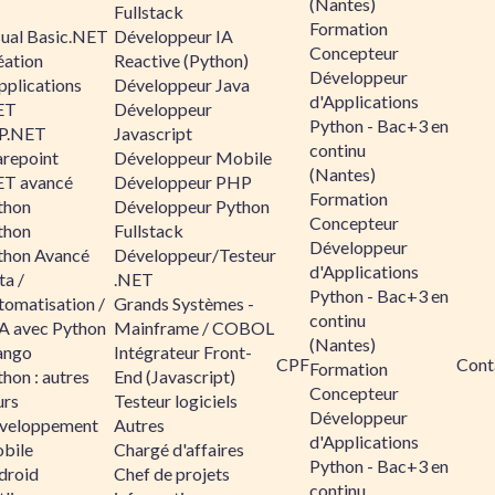
(Nantes)
Fullstack
Formation
sual Basic.NET
Développeur IA
Concepteur
éation
Reactive (Python)
Développeur
pplications
Développeur Java
d'Applications
ET
Développeur
Python - Bac+3 en
P.NET
Javascript
continu
arepoint
Développeur Mobile
(Nantes)
ET avancé
Développeur PHP
Formation
thon
Développeur Python
Concepteur
thon
Fullstack
Développeur
thon Avancé
Développeur/Testeur
d'Applications
ta /
.NET
Python - Bac+3 en
tomatisation /
Grands Systèmes -
continu
A avec Python
Mainframe / COBOL
(Nantes)
ango
Intégrateur Front-
CPF
Cont
Formation
hon : autres
End (Javascript)
Concepteur
urs
Testeur logiciels
Développeur
veloppement
Autres
d'Applications
bile
Chargé d'affaires
Python - Bac+3 en
droid
Chef de projets
continu