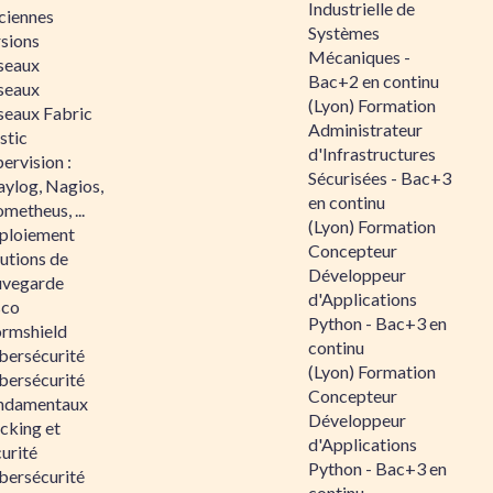
Industrielle de
ciennes
Systèmes
rsions
Mécaniques -
seaux
Bac+2 en continu
seaux
(Lyon) Formation
seaux Fabric
Administrateur
stic
d'Infrastructures
ervision :
Sécurisées - Bac+3
aylog, Nagios,
en continu
metheus, ...
(Lyon) Formation
ploiement
Concepteur
utions de
Développeur
uvegarde
d'Applications
sco
Python - Bac+3 en
ormshield
continu
bersécurité
(Lyon) Formation
bersécurité
Concepteur
ndamentaux
Développeur
cking et
d'Applications
urité
Python - Bac+3 en
bersécurité
continu