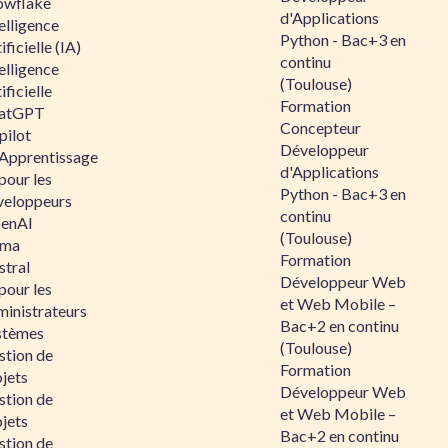
owflake
d'Applications
elligence
Python - Bac+3 en
ificielle (IA)
continu
elligence
(Toulouse)
ificielle
Formation
atGPT
Concepteur
pilot
Développeur
 Apprentissage
d'Applications
pour les
Python - Bac+3 en
veloppeurs
continu
enAI
(Toulouse)
ama
Formation
stral
Développeur Web
pour les
et Web Mobile –
ministrateurs
Bac+2 en continu
stèmes
(Toulouse)
stion de
Formation
jets
Développeur Web
stion de
et Web Mobile –
jets
Bac+2 en continu
stion de