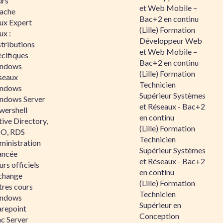
urs
et Web Mobile –
ache
Bac+2 en continu
nux Expert
(Lille) Formation
ux :
Développeur Web
tributions
et Web Mobile –
écifiques
Bac+2 en continu
ndows
(Lille) Formation
seaux
Technicien
ndows
Supérieur Systèmes
ndows Server
et Réseaux - Bac+2
wershell
en continu
ive Directory,
(Lille) Formation
O, RDS
Technicien
ministration
Supérieur Systèmes
ancée
et Réseaux - Bac+2
rs officiels
en continu
change
(Lille) Formation
tres cours
Technicien
ndows
Supérieur en
arepoint
Conception
nc Server