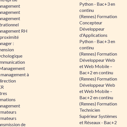
Python - Bac+3 en
nagement
continu
nagement
(Rennes) Formation
nagement
Concepteur
érationnel
Développeur
nagement RH
d'Applications
 proximité
Python - Bac+3 en
nager :
continu
mension
(Rennes) Formation
ychologique
Développeur Web
mmunication
et Web Mobile –
 Management
Bac+2 en continu
 management à
(Rennes) Formation
direction
Développeur Web
KR
et Web Mobile –
tres
Bac+2 en continu
rmations
(Rennes) Formation
nagement
Technicien
rmateurs
Supérieur Systèmes
rmateurs
et Réseaux - Bac+2
ansmission de