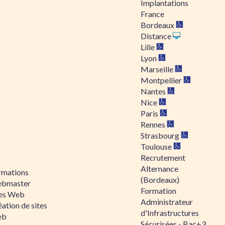
Implantations
France
Bordeaux
Distance
Lille
Lyon
Marseille
Montpellier
Nantes
Nice
Paris
Rennes
Strasbourg
Toulouse
Recrutement
Alternance
rmations
(Bordeaux)
bmaster
Formation
tes Web
Administrateur
ation de sites
d'Infrastructures
eb
Sécurisées - Bac+3