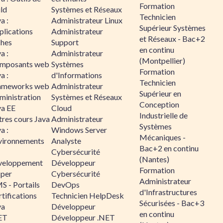
Formation
ld
Systèmes et Réseaux
Technicien
a :
Administrateur Linux
Supérieur Systèmes
plications
Administrateur
et Réseaux - Bac+2
ches
Support
en continu
a :
Administrateur
(Montpellier)
mposants web
Systèmes
Formation
a :
d'Informations
Technicien
ameworks web
Administrateur
Supérieur en
ministration
Systèmes et Réseaux
Conception
va EE
Cloud
Industrielle de
tres cours Java
Administrateur
Systèmes
a :
Windows Server
Mécaniques -
vironnements
Analyste
Bac+2 en continu
Cybersécurité
(Nantes)
veloppement
Développeur
Formation
sper
Cybersécurité
Administrateur
S - Portails
DevOps
d'Infrastructures
tifications
Technicien HelpDesk
Sécurisées - Bac+3
va
Développeur
en continu
ET
Développeur .NET