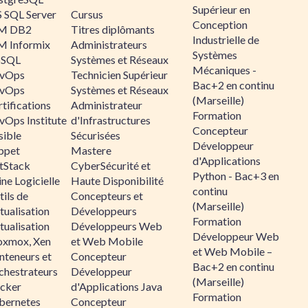
Supérieur en
 SQL Server
Cursus
Conception
M DB2
Titres diplômants
Industrielle de
M Informix
Administrateurs
Systèmes
SQL
Systèmes et Réseaux
Mécaniques -
vOps
Technicien Supérieur
Bac+2 en continu
vOps
Systèmes et Réseaux
(Marseille)
tifications
Administrateur
Formation
vOps Institute
d'Infrastructures
Concepteur
sible
Sécurisées
Développeur
ppet
Mastere
d'Applications
ltStack
CyberSécurité et
Python - Bac+3 en
ne Logicielle
Haute Disponibilité
continu
ils de
Concepteurs et
(Marseille)
tualisation
Développeurs
Formation
tualisation
Développeurs Web
Développeur Web
oxmox, Xen
et Web Mobile
et Web Mobile –
nteneurs et
Concepteur
Bac+2 en continu
chestrateurs
Développeur
(Marseille)
cker
d'Applications Java
Formation
bernetes
Concepteur