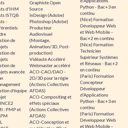
d'Applications
sts
Graphiste Open
Python - Bac+3 en
sts d'IHM
Source
continu
sts ISTQB
InDesign (Adobe)
(Nice) Formation
ts -
Photoshop (Adobe)
Développeur Web
érentiels
Producteur
et Web Mobile –
dre
Audiovisuel
Bac+2 en continu
stion de
(Montage,
(Nice) Formation
jets
Animation/3D, Post-
Technicien
stion de
production)
Supérieur Systèmes
jets
Vidéaste Accéléré
et Réseaux - Bac+2
stion de
Webmaster accéléré
en continu
ojets avancée
ACO-CAO/DAO -
(Paris) Formation
an
2D/3D pour la régie
Concepteur
nagement
(Actions Collectives
Développeur
stion d'équipe
AFDAS)
d'Applications
jet
ACO-Compositing et
Python - Bac+3 en
INCE2
effets spéciaux
continu
I : PMP et
(Actions Collectives
(Paris) Formation
APM
AFDAS)
Développeur Web
IL
ACO-Conception et
et Web Mobile –