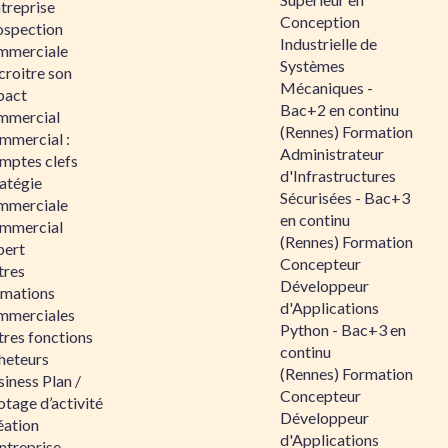
ntreprise
Conception
ospection
Industrielle de
mmerciale
Systèmes
croitre son
Mécaniques -
pact
Bac+2 en continu
mmercial
(Rennes) Formation
mmercial :
Administrateur
mptes clefs
d'Infrastructures
atégie
Sécurisées - Bac+3
mmerciale
en continu
mmercial
(Rennes) Formation
pert
Concepteur
tres
Développeur
rmations
d'Applications
mmerciales
Python - Bac+3 en
tres fonctions
continu
heteurs
(Rennes) Formation
iness Plan /
Concepteur
otage d’activité
Développeur
éation
d'Applications
ntreprise