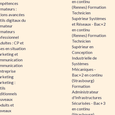
en continu
mpétences
(Rennes) Formation
rmateurs :
Technicien
tions avancées
Supérieur Systèmes
ils digitaux du
et Réseaux - Bac+2
rmateur
en continu
rmateurs
(Rennes) Formation
ofessionnel
Technicien
dultes : CP et
Supérieur en
es en situation
Conception
rketing et
Industrielle de
mmunication
Systèmes
mmunication
Mécaniques -
ntreprise
Bac+2 en continu
rketing
(Strasbourg)
rketing :
Formation
ils
Administrateur
ditionnels
d'Infrastructures
uveaux
Sécurisées - Bac+3
duits et
en continu
uveaux
(Strasbourg)