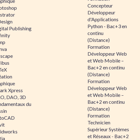
aphique
Concepteur
otoshop
Développeur
ustrator
d'Applications
Design
Python - Bac+3 en
ital Publishing
continu
inity
(Distance)
mp
Formation
nva
Développeur Web
kscape
et Web Mobile –
ribus
Bac+2 en continu
TeX
(Distance)
éation
Formation
aphique
Développeur Web
ark Xpress
et Web Mobile –
O, DAO, 3D
Bac+2 en continu
ndamentaux du
(Distance)
ssin
Formation
toCAD
Technicien
vit
Supérieur Systèmes
lidworks
et Réseaux - Bac+2
tia