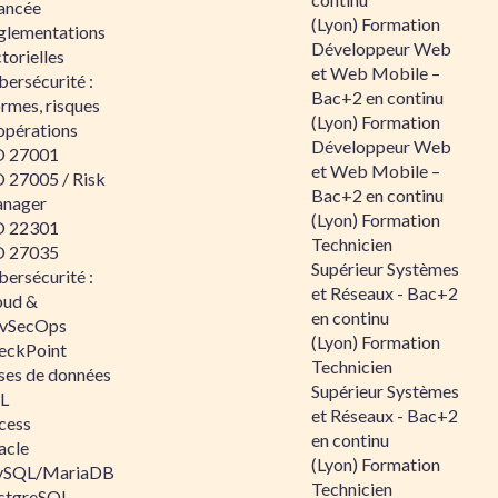
ancée
(Lyon) Formation
glementations
Développeur Web
torielles
et Web Mobile –
ersécurité :
Bac+2 en continu
rmes, risques
(Lyon) Formation
opérations
Développeur Web
O 27001
et Web Mobile –
O 27005 / Risk
Bac+2 en continu
nager
(Lyon) Formation
O 22301
Technicien
O 27035
Supérieur Systèmes
ersécurité :
et Réseaux - Bac+2
oud &
en continu
vSecOps
(Lyon) Formation
eckPoint
Technicien
ses de données
Supérieur Systèmes
L
et Réseaux - Bac+2
cess
en continu
acle
(Lyon) Formation
SQL/MariaDB
Technicien
stgreSQL