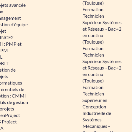
(Toulouse)
ojets avancée
Formation
an
Technicien
nagement
Supérieur Systèmes
stion d'équipe
et Réseaux - Bac+2
jet
en continu
INCE2
(Toulouse)
I : PMP et
Formation
APM
Technicien
IL
Supérieur Systèmes
BIT
et Réseaux - Bac+2
stion de
en continu
jets
(Toulouse)
formatiques
Formation
érentiels de
Technicien
stion : CMMI
Supérieur en
ils de gestion
Conception
projets
Industrielle de
enProject
Systèmes
 Project
Mécaniques -
RA