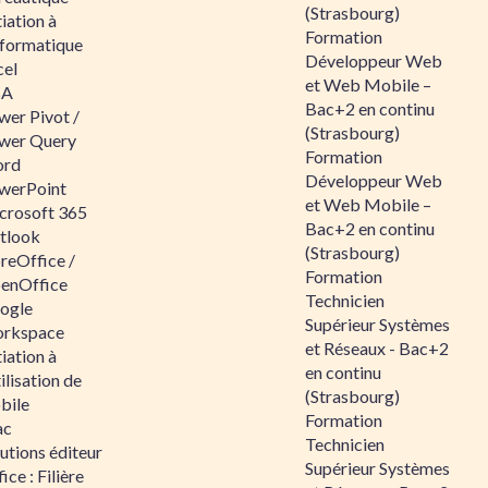
(Strasbourg)
tiation à
Formation
nformatique
Développeur Web
cel
et Web Mobile –
BA
Bac+2 en continu
wer Pivot /
(Strasbourg)
wer Query
Formation
rd
Développeur Web
werPoint
et Web Mobile –
crosoft 365
Bac+2 en continu
tlook
(Strasbourg)
reOffice /
Formation
enOffice
Technicien
ogle
Supérieur Systèmes
rkspace
et Réseaux - Bac+2
tiation à
en continu
tilisation de
(Strasbourg)
bile
Formation
ac
Technicien
utions éditeur
Supérieur Systèmes
ice : Filière