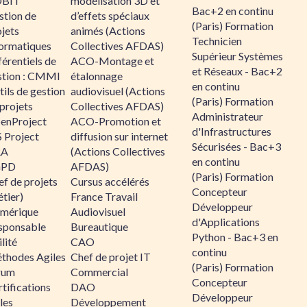
BIT
modélisation 3D et
Bac+2 en continu
stion de
d’effets spéciaux
(Paris) Formation
jets
animés (Actions
Technicien
formatiques
Collectives AFDAS)
Supérieur Systèmes
érentiels de
ACO-Montage et
et Réseaux - Bac+2
stion : CMMI
étalonnage
en continu
ils de gestion
audiovisuel (Actions
(Paris) Formation
projets
Collectives AFDAS)
Administrateur
enProject
ACO-Promotion et
d'Infrastructures
 Project
diffusion sur internet
Sécurisées - Bac+3
RA
(Actions Collectives
en continu
GPD
AFDAS)
(Paris) Formation
f de projets
Cursus accélérés
Concepteur
tier)
France Travail
Développeur
mérique
Audiovisuel
d'Applications
sponsable
Bureautique
Python - Bac+3 en
lité
CAO
continu
thodes Agiles
Chef de projet IT
(Paris) Formation
rum
Commercial
Concepteur
tifications
DAO
Développeur
les
Développement