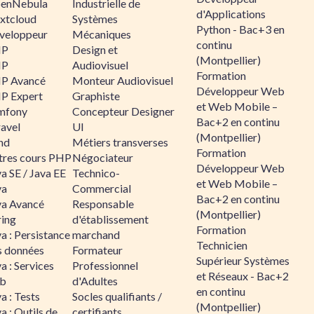
enNebula
Industrielle de
d'Applications
xtcloud
Systèmes
Python - Bac+3 en
veloppeur
Mécaniques
continu
HP
Design et
(Montpellier)
HP
Audiovisuel
Formation
P Avancé
Monteur Audiovisuel
Développeur Web
P Expert
Graphiste
et Web Mobile –
mfony
Concepteur Designer
Bac+2 en continu
ravel
UI
(Montpellier)
nd
Métiers transverses
Formation
tres cours PHP
Négociateur
Développeur Web
a SE / Java EE
Technico-
et Web Mobile –
va
Commercial
Bac+2 en continu
va Avancé
Responsable
(Montpellier)
ring
d'établissement
Formation
a : Persistance
marchand
Technicien
s données
Formateur
Supérieur Systèmes
a : Services
Professionnel
et Réseaux - Bac+2
b
d'Adultes
en continu
a : Tests
Socles qualifiants /
(Montpellier)
a : Outils de
certifiants