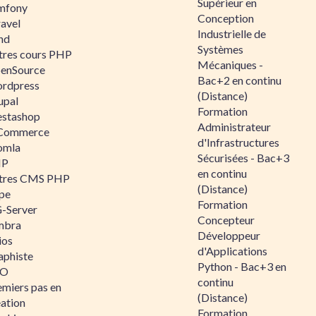
Supérieur en
mfony
Conception
ravel
Industrielle de
nd
Systèmes
tres cours PHP
Mécaniques -
enSource
Bac+2 en continu
rdpress
(Distance)
upal
Formation
estashop
Administrateur
Commerce
d'Infrastructures
omla
Sécurisées - Bac+3
IP
en continu
tres CMS PHP
(Distance)
pe
Formation
-Server
Concepteur
mbra
Développeur
ios
d'Applications
aphiste
Python - Bac+3 en
AO
continu
emiers pas en
(Distance)
éation
Formation