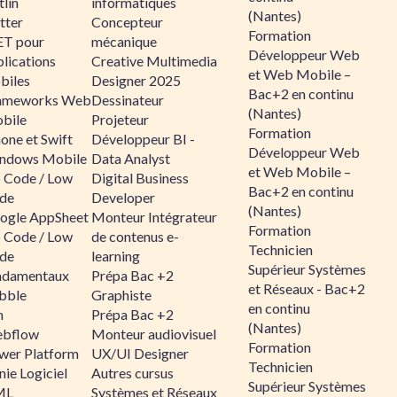
lin
informatiques
(Nantes)
tter
Concepteur
Formation
ET pour
mécanique
Développeur Web
lications
Creative Multimedia
et Web Mobile –
biles
Designer 2025
Bac+2 en continu
ameworks Web
Dessinateur
(Nantes)
bile
Projeteur
Formation
one et Swift
Développeur BI -
Développeur Web
ndows Mobile
Data Analyst
et Web Mobile –
 Code / Low
Digital Business
Bac+2 en continu
de
Developer
(Nantes)
ogle AppSheet
Monteur Intégrateur
Formation
 Code / Low
de contenus e-
Technicien
de
learning
Supérieur Systèmes
ndamentaux
Prépa Bac +2
et Réseaux - Bac+2
bble
Graphiste
en continu
n
Prépa Bac +2
(Nantes)
bflow
Monteur audiovisuel
Formation
wer Platform
UX/UI Designer
Technicien
ie Logiciel
Autres cursus
Supérieur Systèmes
ML
Systèmes et Réseaux