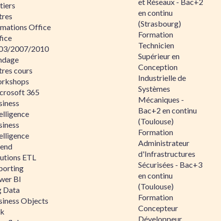
et Réseaux - Bac+2
tiers
en continu
tres
(Strasbourg)
rmations Office
Formation
fice
Technicien
03/2007/2010
Supérieur en
ndage
Conception
tres cours
Industrielle de
rkshops
Systèmes
crosoft 365
Mécaniques -
siness
Bac+2 en continu
elligence
(Toulouse)
siness
Formation
elligence
Administrateur
lend
d'Infrastructures
lutions ETL
Sécurisées - Bac+3
porting
en continu
wer BI
(Toulouse)
g Data
Formation
siness Objects
Concepteur
ik
Développeur