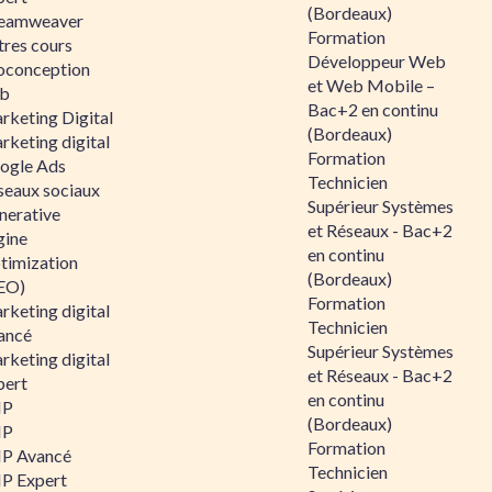
(Bordeaux)
eamweaver
Formation
tres cours
Développeur Web
oconception
et Web Mobile –
b
Bac+2 en continu
rketing Digital
(Bordeaux)
rketing digital
Formation
ogle Ads
Technicien
seaux sociaux
Supérieur Systèmes
nerative
et Réseaux - Bac+2
gine
en continu
timization
(Bordeaux)
EO)
Formation
rketing digital
Technicien
ancé
Supérieur Systèmes
rketing digital
et Réseaux - Bac+2
pert
en continu
HP
(Bordeaux)
HP
Formation
P Avancé
Technicien
P Expert