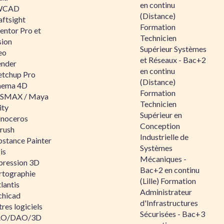
en continu
WCAD
(Distance)
aftsight
Formation
entor Pro et
Technicien
sion
Supérieur Systèmes
eo
et Réseaux - Bac+2
ender
en continu
etchup Pro
(Distance)
nema 4D
Formation
SMAX / Maya
Technicien
ity
Supérieur en
inoceros
Conception
rush
Industrielle de
bstance Painter
Systèmes
is
Mécaniques -
pression 3D
Bac+2 en continu
rtographie
(Lille) Formation
lantis
Administrateur
chicad
d'Infrastructures
res logiciels
Sécurisées - Bac+3
O/DAO/3D