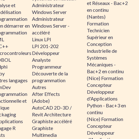
et Réseaux - Bac+2
alyse et
Administrateur
en continu
délisation
Windows Server
(Nantes)
ogrammation
Administrateur
Formation
en démarrer en
Windows Server -
Technicien
ogrammation
accéléré
Supérieur en
ML
Linux LPI
Conception
C++
LPI 201-202
Industrielle de
crocontroleurs
Développeur
Systèmes
OBOL
Analyste
Mécaniques -
lphi
Programmeur
Bac+2 en continu
by
Découverte de la
(Nice) Formation
tres langages
programmation
Concepteur
nDev
Autres
Développeur
ogrammation
After Effects
d'Applications
ctionnelle et
(Adobe)
Python - Bac+3 en
gique
AutoCAD 2D-3D /
continu
ckaging
Revit Architecture
(Nice) Formation
pplications
Graphiste accéléré
Concepteur
ngage R
Graphiste
Développeur
sts
Multimedia