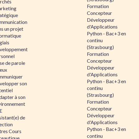
rchés
Formation
rketing
Concepteur
ratégique
Développeur
mmunication
d'Applications
s un projet
Python - Bac+3 en
formatique
continu
glais
(Strasbourg)
veloppement
Formation
rsonnel
Concepteur
se de parole
Développeur
eux
d'Applications
mmuniquer
Python - Bac+3 en
velopper son
continu
entiel
(Strasbourg)
dapter à son
Formation
vironnement
Concepteur
E
Développeur
istant(e) de
d'Applications
ection
Python - Bac+3 en
tres Cours
continu
reautique