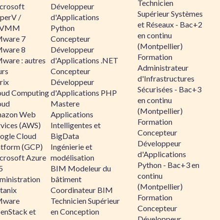
Technicien
crosoft
Développeur
Supérieur Systèmes
perV /
d'Applications
et Réseaux - Bac+2
CVMM
Python
en continu
ware 7
Concepteur
(Montpellier)
ware 8
Développeur
Formation
ware : autres
d'Applications .NET
Administrateur
urs
Concepteur
d'Infrastructures
rix
Développeur
Sécurisées - Bac+3
oud Computing
d'Applications PHP
en continu
oud
Mastere
(Montpellier)
azon Web
Applications
Formation
rvices (AWS)
Intelligentes et
Concepteur
ogle Cloud
BigData
Développeur
atform (GCP)
Ingénierie et
d'Applications
crosoft Azure
modélisation
Python - Bac+3 en
5
BIM Modeleur du
continu
ministration
bâtiment
(Montpellier)
tanix
Coordinateur BIM
Formation
ware
Technicien Supérieur
Concepteur
enStack et
en Conception
Développeur