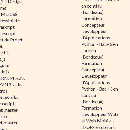
/UI Design
en continu
gma
(Bordeaux)
ML/CSS
Formation
essibilité
Concepteur
vascript
Développeur
pescript
d'Applications
ef de Projet
Python - Bac+3 en
eb
continu
ct.js
(Bordeaux)
.js
Formation
gular
Concepteur
de.js
Développeur
RN, MEAN,
d'Applications
VN Stacks
Python - Bac+3 en
tres
continu
ameworks
(Bordeaux)
vascript
Formation
bmaster
Développeur Web
ancé
et Web Mobile –
bmaster
Bac+2 en continu
pert