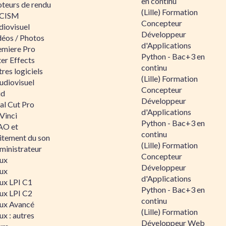
en continu
teurs de rendu
(Lille) Formation
CISM
Concepteur
diovisuel
Développeur
déos / Photos
d'Applications
emiere Pro
Python - Bac+3 en
er Effects
continu
res logiciels
(Lille) Formation
udiovisuel
Concepteur
id
Développeur
al Cut Pro
d'Applications
Vinci
Python - Bac+3 en
O et
continu
aitement du son
(Lille) Formation
ministrateur
Concepteur
nux
Développeur
nux
d'Applications
nux LPI C1
Python - Bac+3 en
nux LPI C2
continu
nux Avancé
(Lille) Formation
ux : autres
Développeur Web