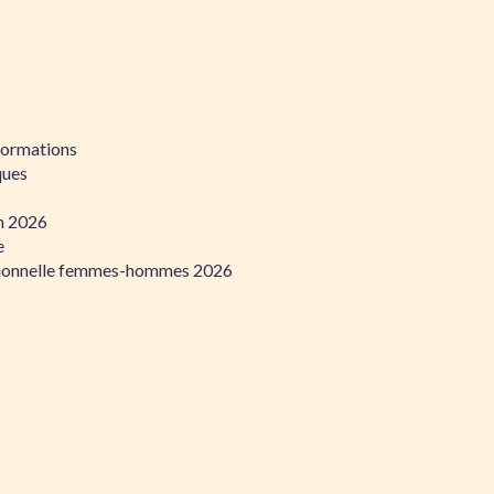
formations
ques
on 2026
e
ssionnelle femmes-hommes 2026