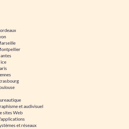
 Bordeaux
Lyon
Marseille
Montpellier
Nantes
Nice
aris
Rennes
Strasbourg
Toulouse
bureautique
raphisme et audivisuel
e sites Web
'applications
ystèmes et réseaux