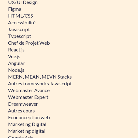
UX/UI Design
Figma
HTML/CSS
Accessibilité
Javascript
Typescript
Chef de Projet Web
React.js
Vue.js
Angular
Node.js
MERN, MEAN, MEVN Stacks
Autres frameworks Javascript
Webmaster Avancé
Webmaster Expert
Dreamweaver
Autres cours
Ecoconception web
Marketing Digital
Marketing digital
Google Ads