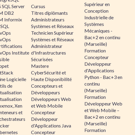
Supérieur en
 SQL Server
Cursus
Conception
M DB2
Titres diplômants
Industrielle de
M Informix
Administrateurs
Systèmes
SQL
Systèmes et Réseaux
Mécaniques -
vOps
Technicien Supérieur
Bac+2 en continu
vOps
Systèmes et Réseaux
(Marseille)
tifications
Administrateur
Formation
vOps Institute
d'Infrastructures
Concepteur
sible
Sécurisées
Développeur
ppet
Mastere
d'Applications
ltStack
CyberSécurité et
Python - Bac+3 en
ne Logicielle
Haute Disponibilité
continu
ils de
Concepteurs et
(Marseille)
tualisation
Développeurs
Formation
tualisation
Développeurs Web
Développeur Web
oxmox, Xen
et Web Mobile
et Web Mobile –
nteneurs et
Concepteur
Bac+2 en continu
chestrateurs
Développeur
(Marseille)
cker
d'Applications Java
Formation
bernetes
Concepteur