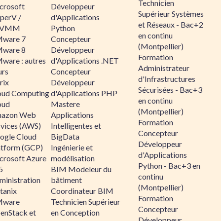
Technicien
crosoft
Développeur
Supérieur Systèmes
perV /
d'Applications
et Réseaux - Bac+2
CVMM
Python
en continu
ware 7
Concepteur
(Montpellier)
ware 8
Développeur
Formation
ware : autres
d'Applications .NET
Administrateur
urs
Concepteur
d'Infrastructures
rix
Développeur
Sécurisées - Bac+3
oud Computing
d'Applications PHP
en continu
oud
Mastere
(Montpellier)
azon Web
Applications
Formation
rvices (AWS)
Intelligentes et
Concepteur
ogle Cloud
BigData
Développeur
atform (GCP)
Ingénierie et
d'Applications
crosoft Azure
modélisation
Python - Bac+3 en
5
BIM Modeleur du
continu
ministration
bâtiment
(Montpellier)
tanix
Coordinateur BIM
Formation
ware
Technicien Supérieur
Concepteur
enStack et
en Conception
Développeur