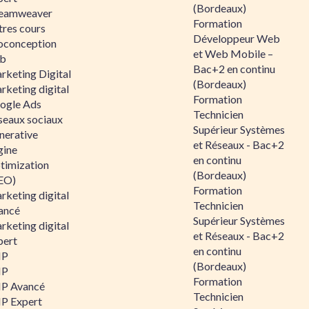
(Bordeaux)
eamweaver
Formation
tres cours
Développeur Web
oconception
et Web Mobile –
b
Bac+2 en continu
rketing Digital
(Bordeaux)
rketing digital
Formation
ogle Ads
Technicien
seaux sociaux
Supérieur Systèmes
nerative
et Réseaux - Bac+2
gine
en continu
timization
(Bordeaux)
EO)
Formation
rketing digital
Technicien
ancé
Supérieur Systèmes
rketing digital
et Réseaux - Bac+2
pert
en continu
HP
(Bordeaux)
HP
Formation
P Avancé
Technicien
P Expert