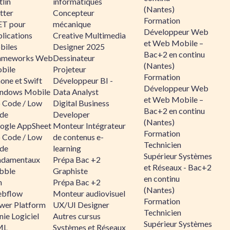
lin
informatiques
(Nantes)
tter
Concepteur
Formation
ET pour
mécanique
Développeur Web
lications
Creative Multimedia
et Web Mobile –
biles
Designer 2025
Bac+2 en continu
ameworks Web
Dessinateur
(Nantes)
bile
Projeteur
Formation
one et Swift
Développeur BI -
Développeur Web
ndows Mobile
Data Analyst
et Web Mobile –
 Code / Low
Digital Business
Bac+2 en continu
de
Developer
(Nantes)
ogle AppSheet
Monteur Intégrateur
Formation
 Code / Low
de contenus e-
Technicien
de
learning
Supérieur Systèmes
ndamentaux
Prépa Bac +2
et Réseaux - Bac+2
bble
Graphiste
en continu
n
Prépa Bac +2
(Nantes)
bflow
Monteur audiovisuel
Formation
wer Platform
UX/UI Designer
Technicien
ie Logiciel
Autres cursus
Supérieur Systèmes
ML
Systèmes et Réseaux