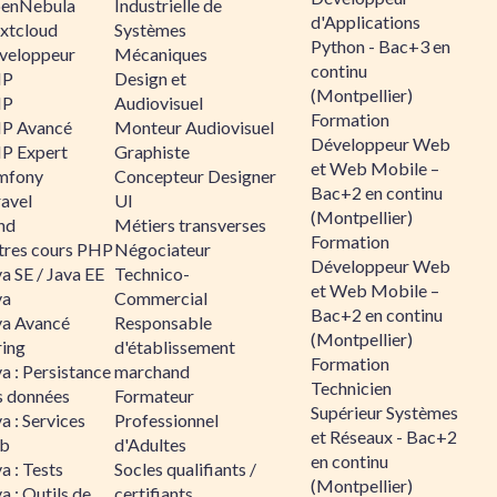
enNebula
Industrielle de
d'Applications
xtcloud
Systèmes
Python - Bac+3 en
veloppeur
Mécaniques
continu
HP
Design et
(Montpellier)
HP
Audiovisuel
Formation
P Avancé
Monteur Audiovisuel
Développeur Web
P Expert
Graphiste
et Web Mobile –
mfony
Concepteur Designer
Bac+2 en continu
ravel
UI
(Montpellier)
nd
Métiers transverses
Formation
tres cours PHP
Négociateur
Développeur Web
a SE / Java EE
Technico-
et Web Mobile –
va
Commercial
Bac+2 en continu
va Avancé
Responsable
(Montpellier)
ring
d'établissement
Formation
a : Persistance
marchand
Technicien
s données
Formateur
Supérieur Systèmes
a : Services
Professionnel
et Réseaux - Bac+2
b
d'Adultes
en continu
a : Tests
Socles qualifiants /
(Montpellier)
a : Outils de
certifiants