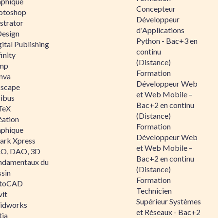
aphique
Concepteur
otoshop
Développeur
ustrator
d'Applications
Design
Python - Bac+3 en
ital Publishing
continu
inity
(Distance)
mp
Formation
nva
Développeur Web
kscape
et Web Mobile –
ribus
Bac+2 en continu
TeX
(Distance)
éation
Formation
aphique
Développeur Web
ark Xpress
et Web Mobile –
O, DAO, 3D
Bac+2 en continu
ndamentaux du
(Distance)
ssin
Formation
toCAD
Technicien
vit
Supérieur Systèmes
lidworks
et Réseaux - Bac+2
tia