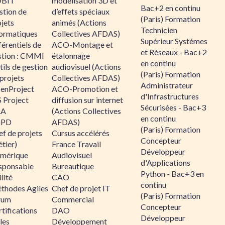
BIT
modélisation 3D et
Bac+2 en continu
stion de
d’effets spéciaux
(Paris) Formation
jets
animés (Actions
Technicien
formatiques
Collectives AFDAS)
Supérieur Systèmes
érentiels de
ACO-Montage et
et Réseaux - Bac+2
stion : CMMI
étalonnage
en continu
ils de gestion
audiovisuel (Actions
(Paris) Formation
projets
Collectives AFDAS)
Administrateur
enProject
ACO-Promotion et
d'Infrastructures
 Project
diffusion sur internet
Sécurisées - Bac+3
RA
(Actions Collectives
en continu
GPD
AFDAS)
(Paris) Formation
f de projets
Cursus accélérés
Concepteur
tier)
France Travail
Développeur
mérique
Audiovisuel
d'Applications
sponsable
Bureautique
Python - Bac+3 en
lité
CAO
continu
thodes Agiles
Chef de projet IT
(Paris) Formation
rum
Commercial
Concepteur
tifications
DAO
Développeur
les
Développement