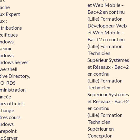
urs
et Web Mobile –
ache
Bac+2 en continu
nux Expert
(Lille) Formation
ux :
Développeur Web
tributions
et Web Mobile –
écifiques
Bac+2 en continu
ndows
(Lille) Formation
seaux
Technicien
ndows
Supérieur Systèmes
ndows Server
et Réseaux - Bac+2
wershell
en continu
ive Directory,
(Lille) Formation
O, RDS
Technicien
ministration
Supérieur Systèmes
ancée
et Réseaux - Bac+2
rs officiels
en continu
change
(Lille) Formation
tres cours
Technicien
ndows
Supérieur en
arepoint
Conception
nc Server