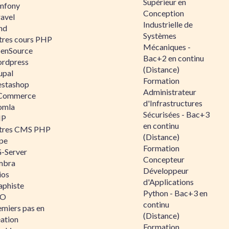
Supérieur en
mfony
Conception
ravel
Industrielle de
nd
Systèmes
tres cours PHP
Mécaniques -
enSource
Bac+2 en continu
rdpress
(Distance)
upal
Formation
estashop
Administrateur
Commerce
d'Infrastructures
omla
Sécurisées - Bac+3
IP
en continu
tres CMS PHP
(Distance)
pe
Formation
-Server
Concepteur
mbra
Développeur
ios
d'Applications
aphiste
Python - Bac+3 en
AO
continu
emiers pas en
(Distance)
éation
Formation