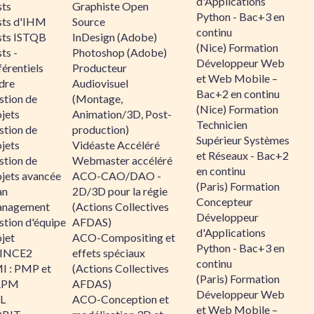
d'Applications
sts
Graphiste Open
Python - Bac+3 en
sts d'IHM
Source
continu
sts ISTQB
InDesign (Adobe)
(Nice) Formation
ts -
Photoshop (Adobe)
Développeur Web
érentiels
Producteur
et Web Mobile –
dre
Audiovisuel
Bac+2 en continu
stion de
(Montage,
(Nice) Formation
jets
Animation/3D, Post-
Technicien
stion de
production)
Supérieur Systèmes
jets
Vidéaste Accéléré
et Réseaux - Bac+2
stion de
Webmaster accéléré
en continu
ojets avancée
ACO-CAO/DAO -
(Paris) Formation
an
2D/3D pour la régie
Concepteur
nagement
(Actions Collectives
Développeur
stion d'équipe
AFDAS)
d'Applications
jet
ACO-Compositing et
Python - Bac+3 en
INCE2
effets spéciaux
continu
I : PMP et
(Actions Collectives
(Paris) Formation
APM
AFDAS)
Développeur Web
IL
ACO-Conception et
et Web Mobile –