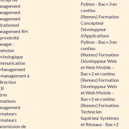
Python - Bac+3 en
nagement
continu
nagement
(Rennes) Formation
nagement
Concepteur
érationnel
Développeur
nagement RH
d'Applications
 proximité
Python - Bac+3 en
nager :
continu
mension
(Rennes) Formation
ychologique
Développeur Web
mmunication
et Web Mobile –
 Management
Bac+2 en continu
 management à
(Rennes) Formation
direction
Développeur Web
KR
et Web Mobile –
tres
Bac+2 en continu
rmations
(Rennes) Formation
nagement
Technicien
rmateurs
Supérieur Systèmes
rmateurs
et Réseaux - Bac+2
ansmission de