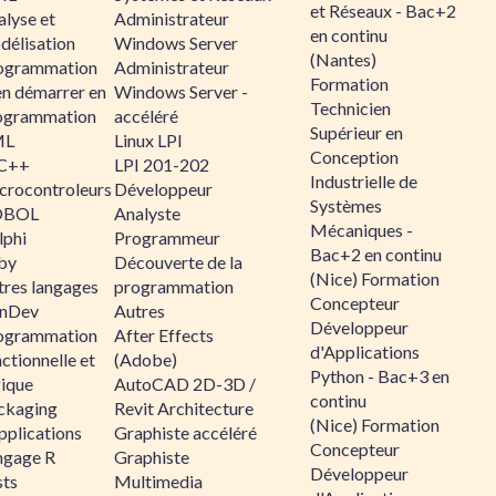
et Réseaux - Bac+2
alyse et
Administrateur
en continu
délisation
Windows Server
(Nantes)
ogrammation
Administrateur
Formation
en démarrer en
Windows Server -
Technicien
ogrammation
accéléré
Supérieur en
ML
Linux LPI
Conception
C++
LPI 201-202
Industrielle de
crocontroleurs
Développeur
Systèmes
OBOL
Analyste
Mécaniques -
lphi
Programmeur
Bac+2 en continu
by
Découverte de la
(Nice) Formation
tres langages
programmation
Concepteur
nDev
Autres
Développeur
ogrammation
After Effects
d'Applications
ctionnelle et
(Adobe)
Python - Bac+3 en
gique
AutoCAD 2D-3D /
continu
ckaging
Revit Architecture
(Nice) Formation
pplications
Graphiste accéléré
Concepteur
ngage R
Graphiste
Développeur
sts
Multimedia