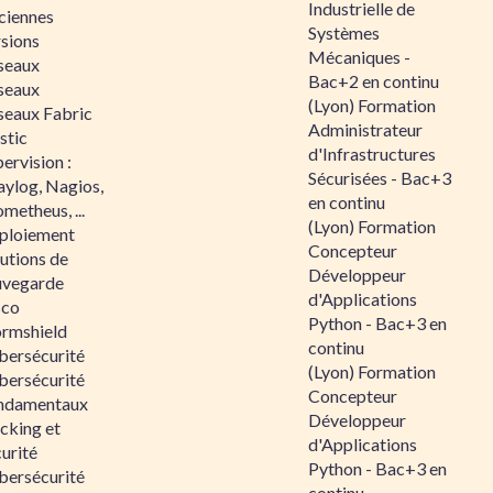
Industrielle de
ciennes
Systèmes
rsions
Mécaniques -
seaux
Bac+2 en continu
seaux
(Lyon) Formation
seaux Fabric
Administrateur
stic
d'Infrastructures
ervision :
Sécurisées - Bac+3
aylog, Nagios,
en continu
metheus, ...
(Lyon) Formation
ploiement
Concepteur
utions de
Développeur
uvegarde
d'Applications
sco
Python - Bac+3 en
ormshield
continu
bersécurité
(Lyon) Formation
bersécurité
Concepteur
ndamentaux
Développeur
cking et
d'Applications
urité
Python - Bac+3 en
bersécurité
continu