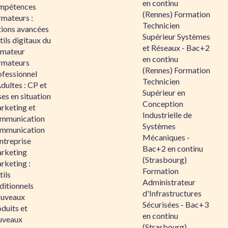
en continu
mpétences
(Rennes) Formation
rmateurs :
Technicien
tions avancées
Supérieur Systèmes
ils digitaux du
et Réseaux - Bac+2
rmateur
en continu
rmateurs
(Rennes) Formation
ofessionnel
Technicien
dultes : CP et
Supérieur en
es en situation
Conception
rketing et
Industrielle de
mmunication
Systèmes
mmunication
Mécaniques -
ntreprise
Bac+2 en continu
rketing
(Strasbourg)
rketing :
Formation
ils
Administrateur
ditionnels
d'Infrastructures
uveaux
Sécurisées - Bac+3
duits et
en continu
uveaux
(Strasbourg)