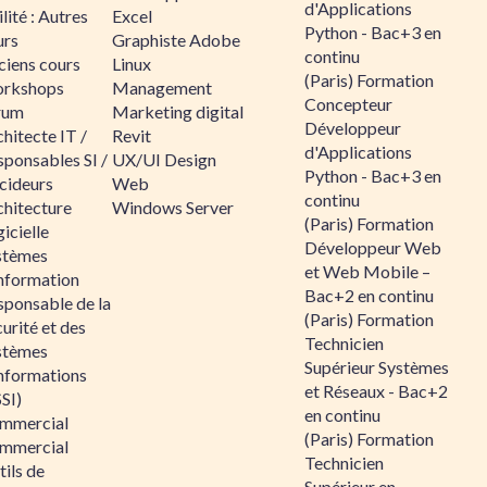
d'Applications
lité : Autres
Excel
Python - Bac+3 en
urs
Graphiste Adobe
continu
ciens cours
Linux
(Paris) Formation
rkshops
Management
Concepteur
rum
Marketing digital
Développeur
hitecte IT /
Revit
d'Applications
sponsables SI /
UX/UI Design
Python - Bac+3 en
cideurs
Web
continu
chitecture
Windows Server
(Paris) Formation
icielle
Développeur Web
stèmes
et Web Mobile –
information
Bac+2 en continu
sponsable de la
(Paris) Formation
urité et des
Technicien
stèmes
Supérieur Systèmes
informations
et Réseaux - Bac+2
SI)
en continu
mmercial
(Paris) Formation
mmercial
Technicien
ils de
Supérieur en