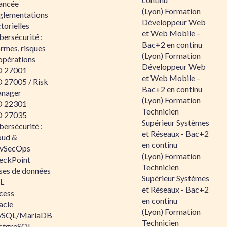
ancée
(Lyon) Formation
glementations
Développeur Web
torielles
et Web Mobile –
ersécurité :
Bac+2 en continu
rmes, risques
(Lyon) Formation
opérations
Développeur Web
O 27001
et Web Mobile –
O 27005 / Risk
Bac+2 en continu
nager
(Lyon) Formation
O 22301
Technicien
O 27035
Supérieur Systèmes
ersécurité :
et Réseaux - Bac+2
oud &
en continu
vSecOps
(Lyon) Formation
eckPoint
Technicien
ses de données
Supérieur Systèmes
L
et Réseaux - Bac+2
cess
en continu
acle
(Lyon) Formation
SQL/MariaDB
Technicien
stgreSQL