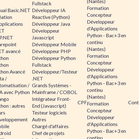
(Nantes)
Fullstack
Formation
sual Basic.NET
Développeur IA
Concepteur
éation
Reactive (Python)
Développeur
pplications
Développeur Java
d'Applications
ET
Développeur
Python - Bac+3 en
P.NET
Javascript
continu
arepoint
Développeur Mobile
(Nantes)
ET avancé
Développeur PHP
Formation
thon
Développeur Python
Concepteur
thon
Fullstack
Développeur
thon Avancé
Développeur/Testeur
d'Applications
ta /
.NET
Python - Bac+3 en
tomatisation /
Grands Systèmes -
continu
A avec Python
Mainframe / COBOL
(Nantes)
ango
Intégrateur Front-
CPF
Cont
Formation
hon : autres
End (Javascript)
Concepteur
urs
Testeur logiciels
Développeur
veloppement
Autres
d'Applications
bile
Chargé d'affaires
Python - Bac+3 en
droid
Chef de projets
continu