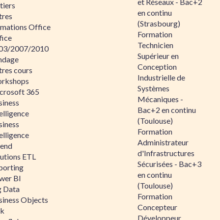
et Réseaux - Bac+2
tiers
en continu
tres
(Strasbourg)
rmations Office
Formation
fice
Technicien
03/2007/2010
Supérieur en
ndage
Conception
tres cours
Industrielle de
rkshops
Systèmes
crosoft 365
Mécaniques -
siness
Bac+2 en continu
elligence
(Toulouse)
siness
Formation
elligence
Administrateur
lend
d'Infrastructures
lutions ETL
Sécurisées - Bac+3
porting
en continu
wer BI
(Toulouse)
g Data
Formation
siness Objects
Concepteur
ik
Développeur