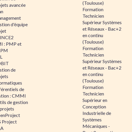
(Toulouse)
ojets avancée
Formation
an
Technicien
nagement
Supérieur Systèmes
stion d'équipe
et Réseaux - Bac+2
jet
en continu
INCE2
(Toulouse)
I : PMP et
Formation
APM
Technicien
IL
Supérieur Systèmes
BIT
et Réseaux - Bac+2
stion de
en continu
jets
(Toulouse)
formatiques
Formation
érentiels de
Technicien
stion : CMMI
Supérieur en
ils de gestion
Conception
projets
Industrielle de
enProject
Systèmes
 Project
Mécaniques -
RA