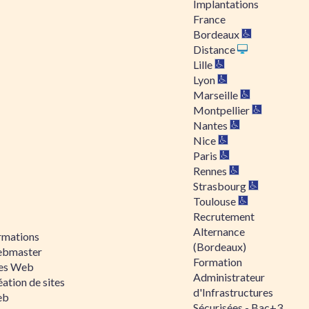
Implantations
France
Bordeaux
Distance
Lille
Lyon
Marseille
Montpellier
Nantes
Nice
Paris
Rennes
Strasbourg
Toulouse
Recrutement
Alternance
rmations
(Bordeaux)
bmaster
Formation
tes Web
Administrateur
ation de sites
d'Infrastructures
eb
Sécurisées - Bac+3