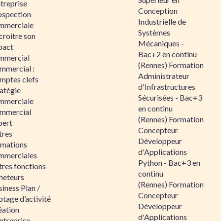
ntreprise
Conception
ospection
Industrielle de
mmerciale
Systèmes
croitre son
Mécaniques -
pact
Bac+2 en continu
mmercial
(Rennes) Formation
mmercial :
Administrateur
mptes clefs
d'Infrastructures
atégie
Sécurisées - Bac+3
mmerciale
en continu
mmercial
(Rennes) Formation
pert
Concepteur
tres
Développeur
rmations
d'Applications
mmerciales
Python - Bac+3 en
tres fonctions
continu
heteurs
(Rennes) Formation
iness Plan /
Concepteur
otage d’activité
Développeur
éation
d'Applications
ntreprise