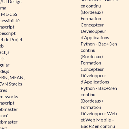
/UI Design
en continu
gma
(Bordeaux)
ML/CSS
Formation
essibilité
Concepteur
vascript
Développeur
pescript
d'Applications
ef de Projet
Python - Bac+3 en
eb
continu
ct.js
(Bordeaux)
.js
Formation
gular
Concepteur
de.js
Développeur
RN, MEAN,
d'Applications
VN Stacks
Python - Bac+3 en
tres
continu
ameworks
(Bordeaux)
vascript
Formation
bmaster
Développeur Web
ancé
et Web Mobile –
bmaster
Bac+2 en continu
pert