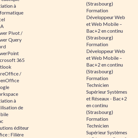
(Strasbourg)
tiation à
Formation
nformatique
Développeur Web
cel
et Web Mobile –
BA
Bac+2 en continu
wer Pivot /
(Strasbourg)
wer Query
Formation
rd
Développeur Web
werPoint
et Web Mobile –
crosoft 365
Bac+2 en continu
tlook
(Strasbourg)
reOffice /
Formation
enOffice
Technicien
ogle
Supérieur Systèmes
rkspace
et Réseaux - Bac+2
tiation à
en continu
tilisation de
(Strasbourg)
bile
Formation
ac
Technicien
utions éditeur
Supérieur Systèmes
ice : Filière