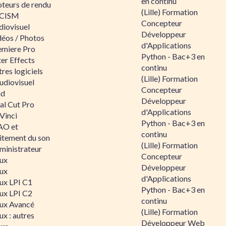
en continu
teurs de rendu
(Lille) Formation
CISM
Concepteur
diovisuel
Développeur
déos / Photos
d'Applications
emiere Pro
Python - Bac+3 en
er Effects
continu
res logiciels
(Lille) Formation
udiovisuel
Concepteur
id
Développeur
al Cut Pro
d'Applications
Vinci
Python - Bac+3 en
O et
continu
aitement du son
(Lille) Formation
ministrateur
Concepteur
nux
Développeur
nux
d'Applications
nux LPI C1
Python - Bac+3 en
nux LPI C2
continu
nux Avancé
(Lille) Formation
ux : autres
Développeur Web