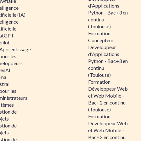
owflake
d'Applications
elligence
Python - Bac+3 en
ificielle (IA)
continu
elligence
(Toulouse)
ificielle
Formation
atGPT
Concepteur
pilot
Développeur
 Apprentissage
d'Applications
pour les
Python - Bac+3 en
veloppeurs
continu
enAI
(Toulouse)
ama
Formation
stral
Développeur Web
pour les
et Web Mobile –
ministrateurs
Bac+2 en continu
stèmes
(Toulouse)
stion de
Formation
jets
Développeur Web
stion de
et Web Mobile –
jets
Bac+2 en continu
stion de