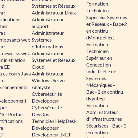
Formation
ld
Systèmes et Réseaux
Technicien
a :
Administrateur Linux
Supérieur Systèmes
plications
Administrateur
et Réseaux - Bac+2
ches
Support
en continu
a :
Administrateur
(Montpellier)
mposants web
Systèmes
Formation
a :
d'Informations
Technicien
ameworks web
Administrateur
Supérieur en
ministration
Systèmes et Réseaux
Conception
va EE
Cloud
Industrielle de
tres cours Java
Administrateur
Systèmes
a :
Windows Server
Mécaniques -
vironnements
Analyste
Bac+2 en continu
Cybersécurité
(Nantes)
veloppement
Développeur
Formation
sper
Cybersécurité
Administrateur
S - Portails
DevOps
d'Infrastructures
tifications
Technicien HelpDesk
Sécurisées - Bac+3
va
Développeur
en continu
ET
Développeur .NET