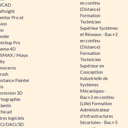
en continu
WCAD
(Distance)
aftsight
Formation
entor Pro et
Technicien
sion
Supérieur Systèmes
eo
et Réseaux - Bac+2
ender
en continu
etchup Pro
(Distance)
nema 4D
Formation
SMAX / Maya
Technicien
ity
Supérieur en
inoceros
Conception
rush
Industrielle de
bstance Painter
Systèmes
is
Mécaniques -
pression 3D
Bac+2 en continu
rtographie
(Lille) Formation
lantis
Administrateur
chicad
d'Infrastructures
res logiciels
Sécurisées - Bac+3
O/DAO/3D