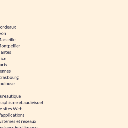
 Bordeaux
Lyon
Marseille
Montpellier
Nantes
Nice
aris
Rennes
Strasbourg
Toulouse
bureautique
raphisme et audivisuel
e sites Web
'applications
ystèmes et réseaux
siness intelligence