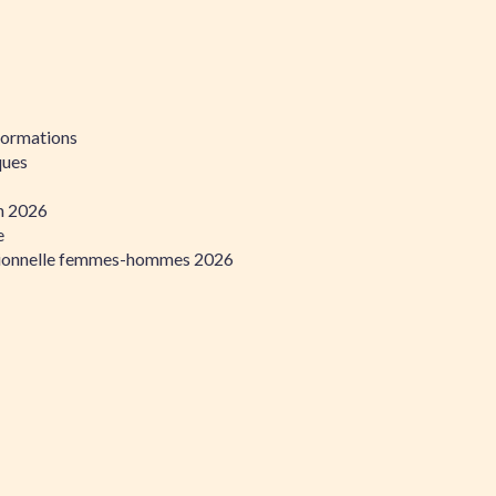
formations
ques
on 2026
e
ssionnelle femmes-hommes 2026