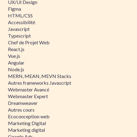
UX/UI Design
Figma
HTML/CSS
Accessibilité
Javascript
Typescript
Chef de Projet Web
React.js
Vue.js
Angular
Node.js
MERN, MEAN, MEVN Stacks
Autres frameworks Javascript
Webmaster Avancé
Webmaster Expert
Dreamweaver
Autres cours
Ecoconception web
Marketing Digital
Marketing digital
Google Ads