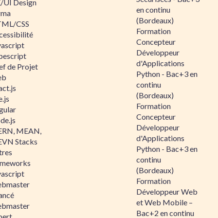
/UI Design
en continu
gma
(Bordeaux)
ML/CSS
Formation
essibilité
Concepteur
vascript
Développeur
pescript
d'Applications
ef de Projet
Python - Bac+3 en
eb
continu
ct.js
(Bordeaux)
.js
Formation
gular
Concepteur
de.js
Développeur
RN, MEAN,
d'Applications
VN Stacks
Python - Bac+3 en
tres
continu
ameworks
(Bordeaux)
vascript
Formation
bmaster
Développeur Web
ancé
et Web Mobile –
bmaster
Bac+2 en continu
pert