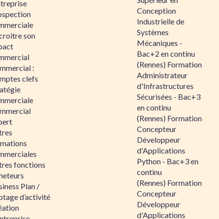
ntreprise
Conception
ospection
Industrielle de
mmerciale
Systèmes
croitre son
Mécaniques -
pact
Bac+2 en continu
mmercial
(Rennes) Formation
mmercial :
Administrateur
mptes clefs
d'Infrastructures
atégie
Sécurisées - Bac+3
mmerciale
en continu
mmercial
(Rennes) Formation
pert
Concepteur
tres
Développeur
rmations
d'Applications
mmerciales
Python - Bac+3 en
tres fonctions
continu
heteurs
(Rennes) Formation
iness Plan /
Concepteur
otage d’activité
Développeur
éation
d'Applications
ntreprise