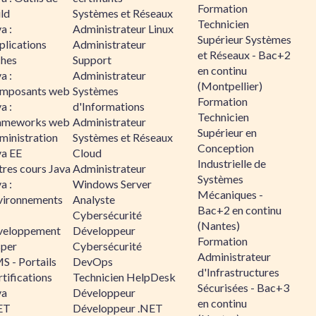
Formation
ld
Systèmes et Réseaux
Technicien
a :
Administrateur Linux
Supérieur Systèmes
plications
Administrateur
et Réseaux - Bac+2
ches
Support
en continu
a :
Administrateur
(Montpellier)
mposants web
Systèmes
Formation
a :
d'Informations
Technicien
ameworks web
Administrateur
Supérieur en
ministration
Systèmes et Réseaux
Conception
va EE
Cloud
Industrielle de
tres cours Java
Administrateur
Systèmes
a :
Windows Server
Mécaniques -
vironnements
Analyste
Bac+2 en continu
Cybersécurité
(Nantes)
veloppement
Développeur
Formation
sper
Cybersécurité
Administrateur
S - Portails
DevOps
d'Infrastructures
tifications
Technicien HelpDesk
Sécurisées - Bac+3
va
Développeur
en continu
ET
Développeur .NET