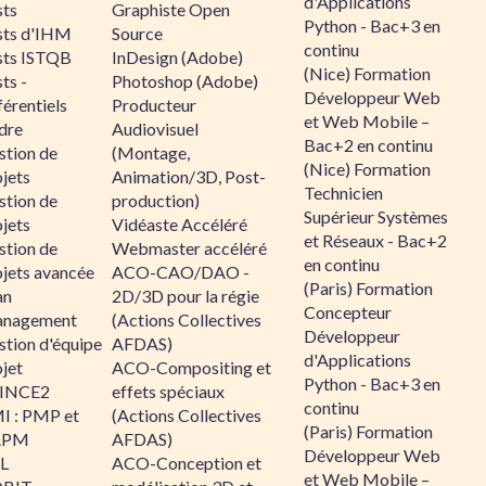
d'Applications
sts
Graphiste Open
Python - Bac+3 en
sts d'IHM
Source
continu
sts ISTQB
InDesign (Adobe)
(Nice) Formation
ts -
Photoshop (Adobe)
Développeur Web
érentiels
Producteur
et Web Mobile –
dre
Audiovisuel
Bac+2 en continu
stion de
(Montage,
(Nice) Formation
jets
Animation/3D, Post-
Technicien
stion de
production)
Supérieur Systèmes
jets
Vidéaste Accéléré
et Réseaux - Bac+2
stion de
Webmaster accéléré
en continu
ojets avancée
ACO-CAO/DAO -
(Paris) Formation
an
2D/3D pour la régie
Concepteur
nagement
(Actions Collectives
Développeur
stion d'équipe
AFDAS)
d'Applications
jet
ACO-Compositing et
Python - Bac+3 en
INCE2
effets spéciaux
continu
I : PMP et
(Actions Collectives
(Paris) Formation
APM
AFDAS)
Développeur Web
IL
ACO-Conception et
et Web Mobile –