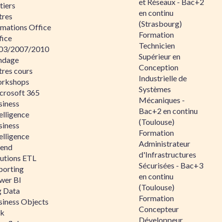
et Réseaux - Bac+2
tiers
en continu
tres
(Strasbourg)
rmations Office
Formation
fice
Technicien
03/2007/2010
Supérieur en
ndage
Conception
tres cours
Industrielle de
rkshops
Systèmes
crosoft 365
Mécaniques -
siness
Bac+2 en continu
elligence
(Toulouse)
siness
Formation
elligence
Administrateur
lend
d'Infrastructures
lutions ETL
Sécurisées - Bac+3
porting
en continu
wer BI
(Toulouse)
g Data
Formation
siness Objects
Concepteur
ik
Développeur