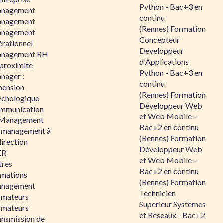
Python - Bac+3 en
nagement
continu
nagement
(Rennes) Formation
nagement
Concepteur
érationnel
Développeur
nagement RH
d'Applications
 proximité
Python - Bac+3 en
nager :
continu
mension
(Rennes) Formation
ychologique
Développeur Web
mmunication
et Web Mobile –
 Management
Bac+2 en continu
 management à
(Rennes) Formation
direction
Développeur Web
KR
et Web Mobile –
tres
Bac+2 en continu
rmations
(Rennes) Formation
nagement
Technicien
rmateurs
Supérieur Systèmes
rmateurs
et Réseaux - Bac+2
ansmission de