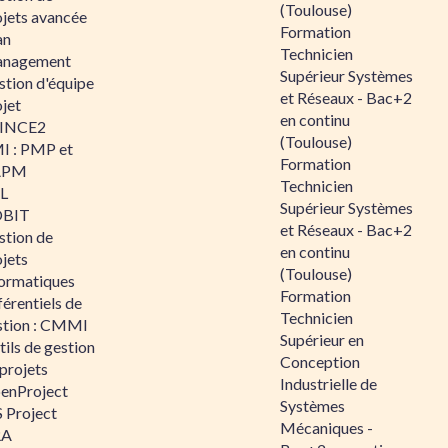
(Toulouse)
ojets avancée
Formation
an
Technicien
nagement
Supérieur Systèmes
stion d'équipe
et Réseaux - Bac+2
jet
en continu
INCE2
(Toulouse)
I : PMP et
Formation
APM
Technicien
IL
Supérieur Systèmes
BIT
et Réseaux - Bac+2
stion de
en continu
jets
(Toulouse)
formatiques
Formation
érentiels de
Technicien
stion : CMMI
Supérieur en
ils de gestion
Conception
projets
Industrielle de
enProject
Systèmes
 Project
Mécaniques -
RA