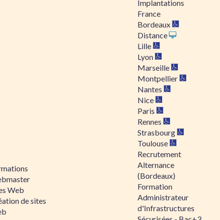
Implantations
France
Bordeaux
Distance
Lille
Lyon
Marseille
Montpellier
Nantes
Nice
Paris
Rennes
Strasbourg
Toulouse
Recrutement
Alternance
rmations
(Bordeaux)
bmaster
Formation
tes Web
Administrateur
ation de sites
d'Infrastructures
eb
Sécurisées - Bac+3