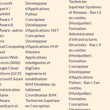
Technicien
crosoft
Développeur
Supérieur Systèmes
perV /
d'Applications
et Réseaux - Bac+2
CVMM
Python
en continu
ware 7
Concepteur
(Montpellier)
ware 8
Développeur
Formation
ware : autres
d'Applications .NET
Administrateur
urs
Concepteur
d'Infrastructures
rix
Développeur
Sécurisées - Bac+3
oud Computing
d'Applications PHP
en continu
oud
Mastere
(Montpellier)
azon Web
Applications
Formation
rvices (AWS)
Intelligentes et
Concepteur
ogle Cloud
BigData
Développeur
atform (GCP)
Ingénierie et
d'Applications
crosoft Azure
modélisation
Python - Bac+3 en
5
BIM Modeleur du
continu
ministration
bâtiment
(Montpellier)
tanix
Coordinateur BIM
Formation
ware
Technicien Supérieur
Concepteur
enStack et
en Conception
Développeur