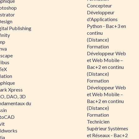
aphique
Concepteur
otoshop
Développeur
ustrator
d'Applications
Design
Python - Bac+3 en
ital Publishing
continu
inity
(Distance)
mp
Formation
nva
Développeur Web
kscape
et Web Mobile –
ribus
Bac+2 en continu
TeX
(Distance)
éation
Formation
aphique
Développeur Web
ark Xpress
et Web Mobile –
O, DAO, 3D
Bac+2 en continu
ndamentaux du
(Distance)
ssin
Formation
toCAD
Technicien
vit
Supérieur Systèmes
lidworks
et Réseaux - Bac+2
tia