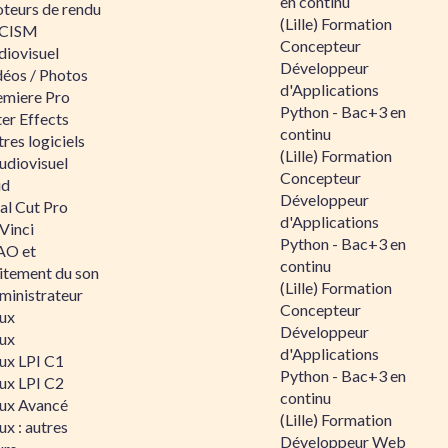
en continu
teurs de rendu
(Lille) Formation
CISM
Concepteur
diovisuel
Développeur
déos / Photos
d'Applications
emiere Pro
Python - Bac+3 en
er Effects
continu
res logiciels
(Lille) Formation
udiovisuel
Concepteur
id
Développeur
al Cut Pro
d'Applications
Vinci
Python - Bac+3 en
O et
continu
aitement du son
(Lille) Formation
ministrateur
Concepteur
nux
Développeur
nux
d'Applications
nux LPI C1
Python - Bac+3 en
nux LPI C2
continu
nux Avancé
(Lille) Formation
ux : autres
Développeur Web