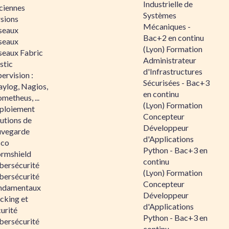
Industrielle de
ciennes
Systèmes
rsions
Mécaniques -
seaux
Bac+2 en continu
seaux
(Lyon) Formation
seaux Fabric
Administrateur
stic
d'Infrastructures
ervision :
Sécurisées - Bac+3
aylog, Nagios,
en continu
metheus, ...
(Lyon) Formation
ploiement
Concepteur
utions de
Développeur
uvegarde
d'Applications
sco
Python - Bac+3 en
ormshield
continu
bersécurité
(Lyon) Formation
bersécurité
Concepteur
ndamentaux
Développeur
cking et
d'Applications
urité
Python - Bac+3 en
bersécurité
continu