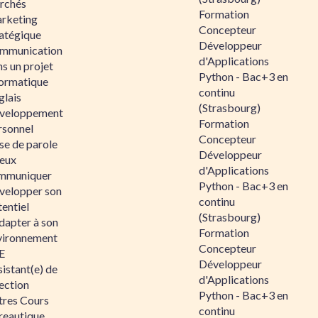
rchés
Formation
rketing
Concepteur
ratégique
Développeur
mmunication
d'Applications
s un projet
Python - Bac+3 en
formatique
continu
glais
(Strasbourg)
veloppement
Formation
rsonnel
Concepteur
se de parole
Développeur
eux
d'Applications
mmuniquer
Python - Bac+3 en
velopper son
continu
entiel
(Strasbourg)
dapter à son
Formation
vironnement
Concepteur
E
Développeur
istant(e) de
d'Applications
ection
Python - Bac+3 en
tres Cours
continu
reautique