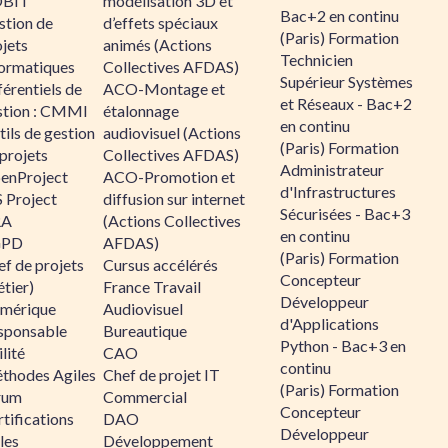
BIT
modélisation 3D et
Bac+2 en continu
stion de
d’effets spéciaux
(Paris) Formation
jets
animés (Actions
Technicien
formatiques
Collectives AFDAS)
Supérieur Systèmes
érentiels de
ACO-Montage et
et Réseaux - Bac+2
stion : CMMI
étalonnage
en continu
ils de gestion
audiovisuel (Actions
(Paris) Formation
projets
Collectives AFDAS)
Administrateur
enProject
ACO-Promotion et
d'Infrastructures
 Project
diffusion sur internet
Sécurisées - Bac+3
RA
(Actions Collectives
en continu
GPD
AFDAS)
(Paris) Formation
f de projets
Cursus accélérés
Concepteur
tier)
France Travail
Développeur
mérique
Audiovisuel
d'Applications
sponsable
Bureautique
Python - Bac+3 en
lité
CAO
continu
thodes Agiles
Chef de projet IT
(Paris) Formation
rum
Commercial
Concepteur
tifications
DAO
Développeur
les
Développement