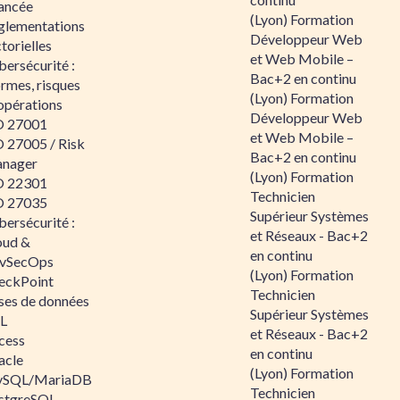
ancée
(Lyon) Formation
glementations
Développeur Web
torielles
et Web Mobile –
ersécurité :
Bac+2 en continu
rmes, risques
(Lyon) Formation
opérations
Développeur Web
O 27001
et Web Mobile –
O 27005 / Risk
Bac+2 en continu
nager
(Lyon) Formation
O 22301
Technicien
O 27035
Supérieur Systèmes
ersécurité :
et Réseaux - Bac+2
oud &
en continu
vSecOps
(Lyon) Formation
eckPoint
Technicien
ses de données
Supérieur Systèmes
L
et Réseaux - Bac+2
cess
en continu
acle
(Lyon) Formation
SQL/MariaDB
Technicien
stgreSQL