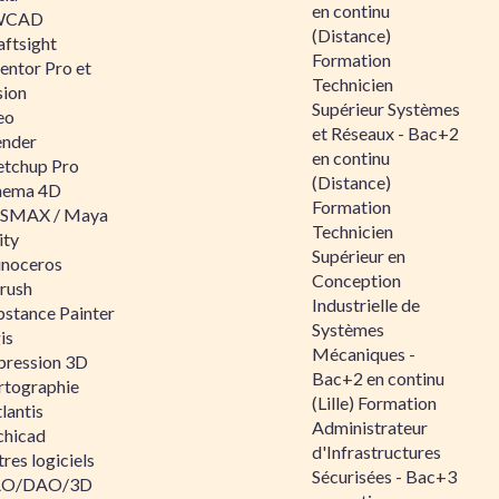
en continu
WCAD
(Distance)
aftsight
Formation
entor Pro et
Technicien
sion
Supérieur Systèmes
eo
et Réseaux - Bac+2
ender
en continu
etchup Pro
(Distance)
nema 4D
Formation
SMAX / Maya
Technicien
ity
Supérieur en
inoceros
Conception
rush
Industrielle de
bstance Painter
Systèmes
is
Mécaniques -
pression 3D
Bac+2 en continu
rtographie
(Lille) Formation
lantis
Administrateur
chicad
d'Infrastructures
res logiciels
Sécurisées - Bac+3
O/DAO/3D