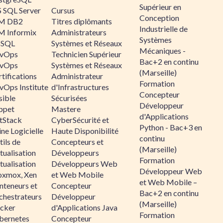
Supérieur en
 SQL Server
Cursus
Conception
M DB2
Titres diplômants
Industrielle de
M Informix
Administrateurs
Systèmes
SQL
Systèmes et Réseaux
Mécaniques -
vOps
Technicien Supérieur
Bac+2 en continu
vOps
Systèmes et Réseaux
(Marseille)
tifications
Administrateur
Formation
vOps Institute
d'Infrastructures
Concepteur
sible
Sécurisées
Développeur
ppet
Mastere
d'Applications
ltStack
CyberSécurité et
Python - Bac+3 en
ne Logicielle
Haute Disponibilité
continu
ils de
Concepteurs et
(Marseille)
tualisation
Développeurs
Formation
tualisation
Développeurs Web
Développeur Web
oxmox, Xen
et Web Mobile
et Web Mobile –
nteneurs et
Concepteur
Bac+2 en continu
chestrateurs
Développeur
(Marseille)
cker
d'Applications Java
Formation
bernetes
Concepteur