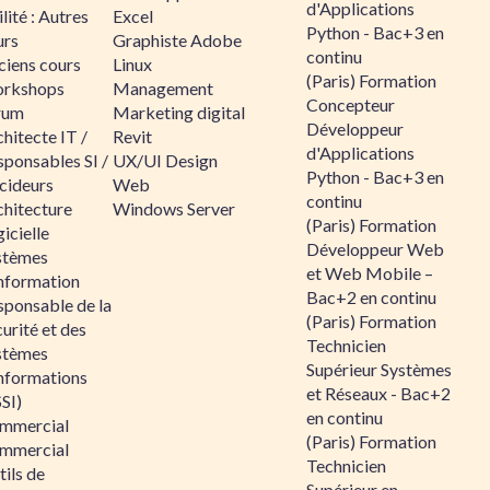
d'Applications
lité : Autres
Excel
Python - Bac+3 en
urs
Graphiste Adobe
continu
ciens cours
Linux
(Paris) Formation
rkshops
Management
Concepteur
rum
Marketing digital
Développeur
hitecte IT /
Revit
d'Applications
sponsables SI /
UX/UI Design
Python - Bac+3 en
cideurs
Web
continu
chitecture
Windows Server
(Paris) Formation
icielle
Développeur Web
stèmes
et Web Mobile –
information
Bac+2 en continu
sponsable de la
(Paris) Formation
urité et des
Technicien
stèmes
Supérieur Systèmes
informations
et Réseaux - Bac+2
SI)
en continu
mmercial
(Paris) Formation
mmercial
Technicien
ils de
Supérieur en