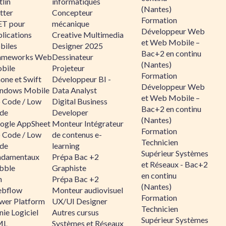
lin
informatiques
(Nantes)
tter
Concepteur
Formation
ET pour
mécanique
Développeur Web
lications
Creative Multimedia
et Web Mobile –
biles
Designer 2025
Bac+2 en continu
ameworks Web
Dessinateur
(Nantes)
bile
Projeteur
Formation
one et Swift
Développeur BI -
Développeur Web
ndows Mobile
Data Analyst
et Web Mobile –
 Code / Low
Digital Business
Bac+2 en continu
de
Developer
(Nantes)
ogle AppSheet
Monteur Intégrateur
Formation
 Code / Low
de contenus e-
Technicien
de
learning
Supérieur Systèmes
ndamentaux
Prépa Bac +2
et Réseaux - Bac+2
bble
Graphiste
en continu
n
Prépa Bac +2
(Nantes)
bflow
Monteur audiovisuel
Formation
wer Platform
UX/UI Designer
Technicien
ie Logiciel
Autres cursus
Supérieur Systèmes
ML
Systèmes et Réseaux