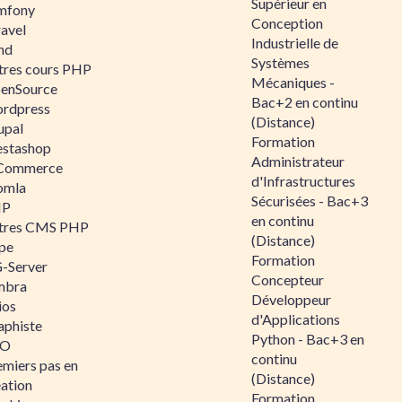
Supérieur en
mfony
Conception
ravel
Industrielle de
nd
Systèmes
tres cours PHP
Mécaniques -
enSource
Bac+2 en continu
rdpress
(Distance)
upal
Formation
estashop
Administrateur
Commerce
d'Infrastructures
omla
Sécurisées - Bac+3
IP
en continu
tres CMS PHP
(Distance)
pe
Formation
-Server
Concepteur
mbra
Développeur
ios
d'Applications
aphiste
Python - Bac+3 en
AO
continu
emiers pas en
(Distance)
éation
Formation