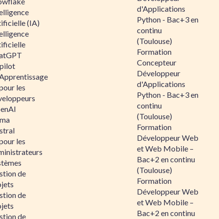
owflake
d'Applications
elligence
Python - Bac+3 en
ificielle (IA)
continu
elligence
(Toulouse)
ificielle
Formation
atGPT
Concepteur
pilot
Développeur
 Apprentissage
d'Applications
pour les
Python - Bac+3 en
veloppeurs
continu
enAI
(Toulouse)
ama
Formation
stral
Développeur Web
pour les
et Web Mobile –
ministrateurs
Bac+2 en continu
stèmes
(Toulouse)
stion de
Formation
jets
Développeur Web
stion de
et Web Mobile –
jets
Bac+2 en continu
stion de