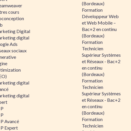
(Bordeaux)
eamweaver
Formation
tres cours
Développeur Web
oconception
et Web Mobile –
b
Bac+2 en continu
rketing Digital
(Bordeaux)
rketing digital
Formation
ogle Ads
Technicien
seaux sociaux
Supérieur Systèmes
nerative
et Réseaux - Bac+2
gine
en continu
timization
(Bordeaux)
EO)
Formation
rketing digital
Technicien
ancé
Supérieur Systèmes
rketing digital
et Réseaux - Bac+2
pert
en continu
HP
(Bordeaux)
HP
Formation
P Avancé
Technicien
P Expert