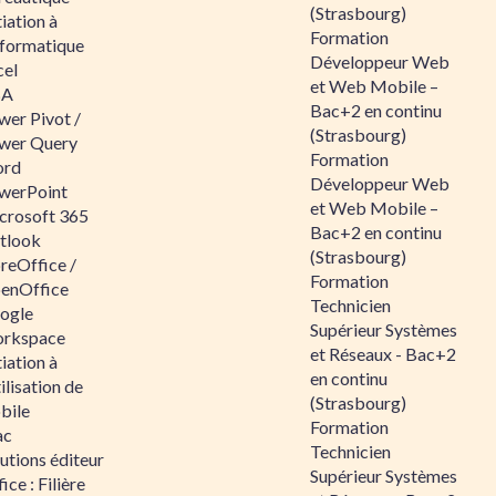
(Strasbourg)
tiation à
Formation
nformatique
Développeur Web
cel
et Web Mobile –
BA
Bac+2 en continu
wer Pivot /
(Strasbourg)
wer Query
Formation
rd
Développeur Web
werPoint
et Web Mobile –
crosoft 365
Bac+2 en continu
tlook
(Strasbourg)
reOffice /
Formation
enOffice
Technicien
ogle
Supérieur Systèmes
rkspace
et Réseaux - Bac+2
tiation à
en continu
tilisation de
(Strasbourg)
bile
Formation
ac
Technicien
utions éditeur
Supérieur Systèmes
ice : Filière