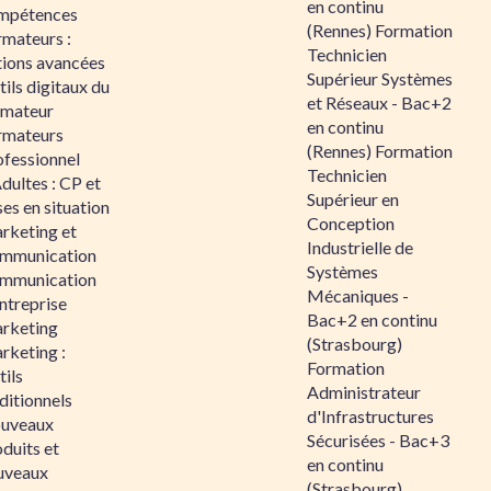
en continu
mpétences
(Rennes) Formation
rmateurs :
Technicien
tions avancées
Supérieur Systèmes
ils digitaux du
et Réseaux - Bac+2
rmateur
en continu
rmateurs
(Rennes) Formation
ofessionnel
Technicien
dultes : CP et
Supérieur en
es en situation
Conception
rketing et
Industrielle de
mmunication
Systèmes
mmunication
Mécaniques -
ntreprise
Bac+2 en continu
rketing
(Strasbourg)
rketing :
Formation
ils
Administrateur
ditionnels
d'Infrastructures
uveaux
Sécurisées - Bac+3
duits et
en continu
uveaux
(Strasbourg)