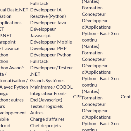
(Nantes)
Fullstack
Formation
sual Basic.NET
Développeur IA
Concepteur
éation
Reactive (Python)
Développeur
pplications
Développeur Java
d'Applications
ET
Développeur
Python - Bac+3 en
P.NET
Javascript
continu
arepoint
Développeur Mobile
(Nantes)
ET avancé
Développeur PHP
Formation
thon
Développeur Python
Concepteur
thon
Fullstack
Développeur
thon Avancé
Développeur/Testeur
d'Applications
ta /
.NET
Python - Bac+3 en
tomatisation /
Grands Systèmes -
continu
A avec Python
Mainframe / COBOL
(Nantes)
ango
Intégrateur Front-
CPF
Cont
Formation
hon : autres
End (Javascript)
Concepteur
urs
Testeur logiciels
Développeur
veloppement
Autres
d'Applications
bile
Chargé d'affaires
Python - Bac+3 en
droid
Chef de projets
continu