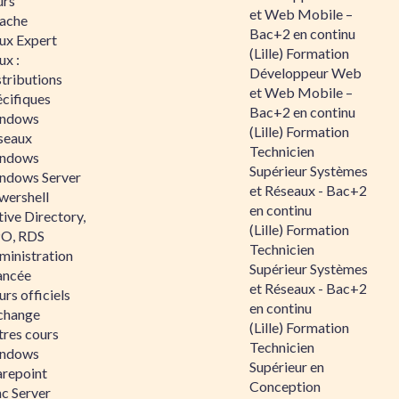
urs
et Web Mobile –
ache
Bac+2 en continu
nux Expert
(Lille) Formation
ux :
Développeur Web
tributions
et Web Mobile –
écifiques
Bac+2 en continu
ndows
(Lille) Formation
seaux
Technicien
ndows
Supérieur Systèmes
ndows Server
et Réseaux - Bac+2
wershell
en continu
ive Directory,
(Lille) Formation
O, RDS
Technicien
ministration
Supérieur Systèmes
ancée
et Réseaux - Bac+2
rs officiels
en continu
change
(Lille) Formation
tres cours
Technicien
ndows
Supérieur en
arepoint
Conception
nc Server