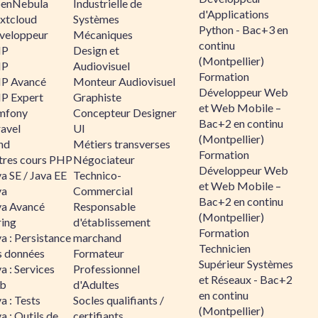
enNebula
Industrielle de
d'Applications
xtcloud
Systèmes
Python - Bac+3 en
veloppeur
Mécaniques
continu
HP
Design et
(Montpellier)
HP
Audiovisuel
Formation
P Avancé
Monteur Audiovisuel
Développeur Web
P Expert
Graphiste
et Web Mobile –
mfony
Concepteur Designer
Bac+2 en continu
ravel
UI
(Montpellier)
nd
Métiers transverses
Formation
tres cours PHP
Négociateur
Développeur Web
a SE / Java EE
Technico-
et Web Mobile –
va
Commercial
Bac+2 en continu
va Avancé
Responsable
(Montpellier)
ring
d'établissement
Formation
a : Persistance
marchand
Technicien
s données
Formateur
Supérieur Systèmes
a : Services
Professionnel
et Réseaux - Bac+2
b
d'Adultes
en continu
a : Tests
Socles qualifiants /
(Montpellier)
a : Outils de
certifiants