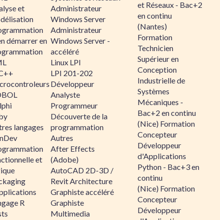
et Réseaux - Bac+2
alyse et
Administrateur
en continu
délisation
Windows Server
(Nantes)
ogrammation
Administrateur
Formation
en démarrer en
Windows Server -
Technicien
ogrammation
accéléré
Supérieur en
ML
Linux LPI
Conception
C++
LPI 201-202
Industrielle de
crocontroleurs
Développeur
Systèmes
OBOL
Analyste
Mécaniques -
lphi
Programmeur
Bac+2 en continu
by
Découverte de la
(Nice) Formation
tres langages
programmation
Concepteur
nDev
Autres
Développeur
ogrammation
After Effects
d'Applications
ctionnelle et
(Adobe)
Python - Bac+3 en
gique
AutoCAD 2D-3D /
continu
ckaging
Revit Architecture
(Nice) Formation
pplications
Graphiste accéléré
Concepteur
ngage R
Graphiste
Développeur
sts
Multimedia