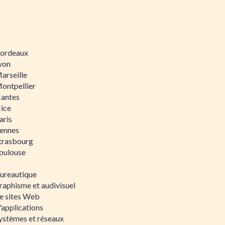
 Bordeaux
Lyon
Marseille
Montpellier
Nantes
Nice
aris
Rennes
Strasbourg
Toulouse
bureautique
raphisme et audivisuel
e sites Web
'applications
ystèmes et réseaux