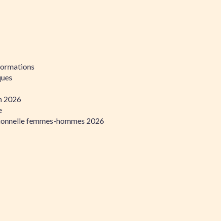
formations
ques
on 2026
e
ssionnelle femmes-hommes 2026