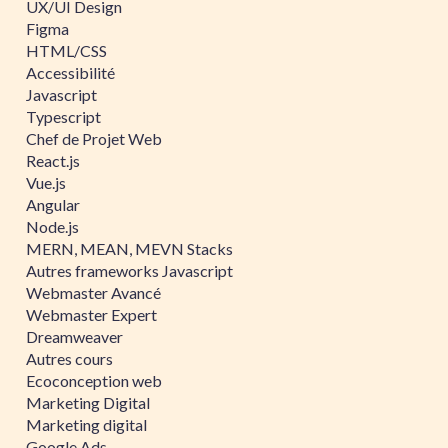
UX/UI Design
Figma
HTML/CSS
Accessibilité
Javascript
Typescript
Chef de Projet Web
React.js
Vue.js
Angular
Node.js
MERN, MEAN, MEVN Stacks
Autres frameworks Javascript
Webmaster Avancé
Webmaster Expert
Dreamweaver
Autres cours
Ecoconception web
Marketing Digital
Marketing digital
Google Ads