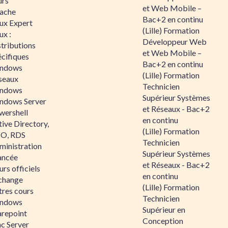
urs
et Web Mobile –
ache
Bac+2 en continu
nux Expert
(Lille) Formation
ux :
Développeur Web
tributions
et Web Mobile –
écifiques
Bac+2 en continu
ndows
(Lille) Formation
seaux
Technicien
ndows
Supérieur Systèmes
ndows Server
et Réseaux - Bac+2
wershell
en continu
ive Directory,
(Lille) Formation
O, RDS
Technicien
ministration
Supérieur Systèmes
ancée
et Réseaux - Bac+2
rs officiels
en continu
change
(Lille) Formation
tres cours
Technicien
ndows
Supérieur en
arepoint
Conception
nc Server