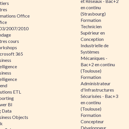
et Réseaux - Bac+2
tiers
en continu
tres
(Strasbourg)
rmations Office
Formation
fice
Technicien
03/2007/2010
Supérieur en
ndage
Conception
tres cours
Industrielle de
rkshops
Systèmes
crosoft 365
Mécaniques -
siness
Bac+2 en continu
elligence
(Toulouse)
siness
Formation
elligence
Administrateur
lend
d'Infrastructures
lutions ETL
Sécurisées - Bac+3
porting
en continu
wer BI
(Toulouse)
g Data
Formation
siness Objects
Concepteur
ik
Développeur