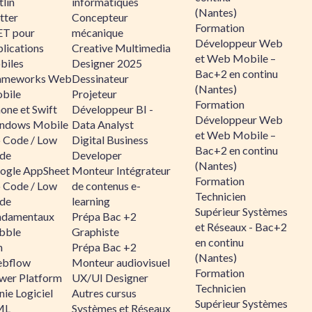
lin
informatiques
(Nantes)
tter
Concepteur
Formation
ET pour
mécanique
Développeur Web
lications
Creative Multimedia
et Web Mobile –
biles
Designer 2025
Bac+2 en continu
ameworks Web
Dessinateur
(Nantes)
bile
Projeteur
Formation
one et Swift
Développeur BI -
Développeur Web
ndows Mobile
Data Analyst
et Web Mobile –
 Code / Low
Digital Business
Bac+2 en continu
de
Developer
(Nantes)
ogle AppSheet
Monteur Intégrateur
Formation
 Code / Low
de contenus e-
Technicien
de
learning
Supérieur Systèmes
ndamentaux
Prépa Bac +2
et Réseaux - Bac+2
bble
Graphiste
en continu
n
Prépa Bac +2
(Nantes)
bflow
Monteur audiovisuel
Formation
wer Platform
UX/UI Designer
Technicien
ie Logiciel
Autres cursus
Supérieur Systèmes
ML
Systèmes et Réseaux