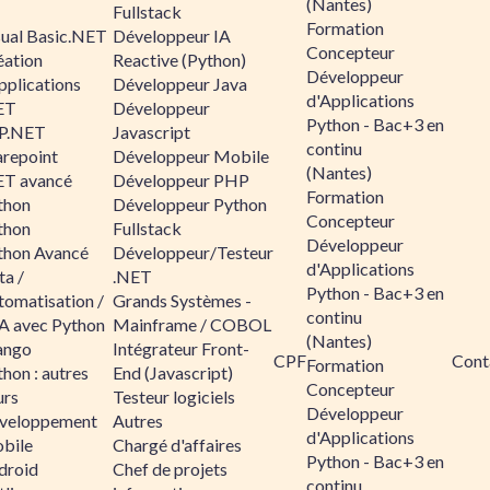
(Nantes)
Fullstack
Formation
sual Basic.NET
Développeur IA
Concepteur
éation
Reactive (Python)
Développeur
pplications
Développeur Java
d'Applications
ET
Développeur
Python - Bac+3 en
P.NET
Javascript
continu
arepoint
Développeur Mobile
(Nantes)
ET avancé
Développeur PHP
Formation
thon
Développeur Python
Concepteur
thon
Fullstack
Développeur
thon Avancé
Développeur/Testeur
d'Applications
ta /
.NET
Python - Bac+3 en
tomatisation /
Grands Systèmes -
continu
A avec Python
Mainframe / COBOL
(Nantes)
ango
Intégrateur Front-
CPF
Cont
Formation
hon : autres
End (Javascript)
Concepteur
urs
Testeur logiciels
Développeur
veloppement
Autres
d'Applications
bile
Chargé d'affaires
Python - Bac+3 en
droid
Chef de projets
continu