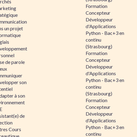
rchés
Formation
rketing
Concepteur
ratégique
Développeur
mmunication
d'Applications
s un projet
Python - Bac+3 en
formatique
continu
glais
(Strasbourg)
veloppement
Formation
rsonnel
Concepteur
se de parole
Développeur
eux
d'Applications
mmuniquer
Python - Bac+3 en
velopper son
continu
entiel
(Strasbourg)
dapter à son
Formation
vironnement
Concepteur
E
Développeur
istant(e) de
d'Applications
ection
Python - Bac+3 en
tres Cours
continu
reautique