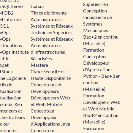
Supérieur en
 SQL Server
Cursus
Conception
M DB2
Titres diplômants
Industrielle de
M Informix
Administrateurs
Systèmes
SQL
Systèmes et Réseaux
Mécaniques -
vOps
Technicien Supérieur
Bac+2 en continu
vOps
Systèmes et Réseaux
(Marseille)
tifications
Administrateur
Formation
vOps Institute
d'Infrastructures
Concepteur
sible
Sécurisées
Développeur
ppet
Mastere
d'Applications
ltStack
CyberSécurité et
Python - Bac+3 en
ne Logicielle
Haute Disponibilité
continu
ils de
Concepteurs et
(Marseille)
tualisation
Développeurs
Formation
tualisation
Développeurs Web
Développeur Web
oxmox, Xen
et Web Mobile
et Web Mobile –
nteneurs et
Concepteur
Bac+2 en continu
chestrateurs
Développeur
(Marseille)
cker
d'Applications Java
Formation
bernetes
Concepteur