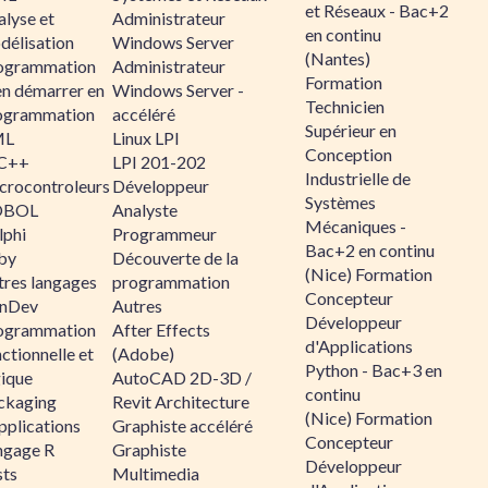
et Réseaux - Bac+2
alyse et
Administrateur
en continu
délisation
Windows Server
(Nantes)
ogrammation
Administrateur
Formation
en démarrer en
Windows Server -
Technicien
ogrammation
accéléré
Supérieur en
ML
Linux LPI
Conception
C++
LPI 201-202
Industrielle de
crocontroleurs
Développeur
Systèmes
OBOL
Analyste
Mécaniques -
lphi
Programmeur
Bac+2 en continu
by
Découverte de la
(Nice) Formation
tres langages
programmation
Concepteur
nDev
Autres
Développeur
ogrammation
After Effects
d'Applications
ctionnelle et
(Adobe)
Python - Bac+3 en
gique
AutoCAD 2D-3D /
continu
ckaging
Revit Architecture
(Nice) Formation
pplications
Graphiste accéléré
Concepteur
ngage R
Graphiste
Développeur
sts
Multimedia