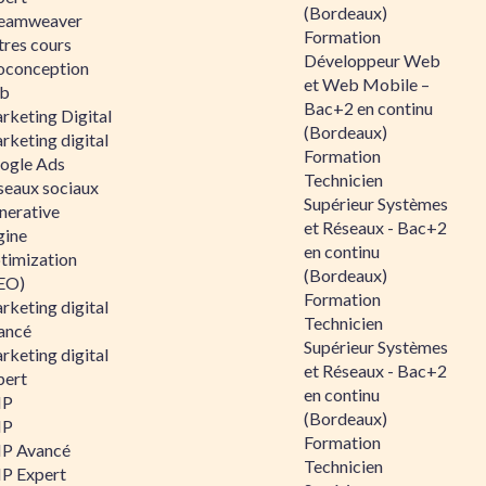
(Bordeaux)
eamweaver
Formation
tres cours
Développeur Web
oconception
et Web Mobile –
b
Bac+2 en continu
rketing Digital
(Bordeaux)
rketing digital
Formation
ogle Ads
Technicien
seaux sociaux
Supérieur Systèmes
nerative
et Réseaux - Bac+2
gine
en continu
timization
(Bordeaux)
EO)
Formation
rketing digital
Technicien
ancé
Supérieur Systèmes
rketing digital
et Réseaux - Bac+2
pert
en continu
HP
(Bordeaux)
HP
Formation
P Avancé
Technicien
P Expert