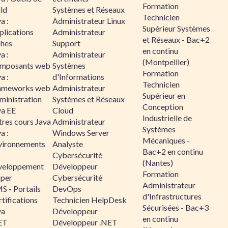
Formation
ld
Systèmes et Réseaux
Technicien
a :
Administrateur Linux
Supérieur Systèmes
plications
Administrateur
et Réseaux - Bac+2
ches
Support
en continu
a :
Administrateur
(Montpellier)
mposants web
Systèmes
Formation
a :
d'Informations
Technicien
ameworks web
Administrateur
Supérieur en
ministration
Systèmes et Réseaux
Conception
va EE
Cloud
Industrielle de
tres cours Java
Administrateur
Systèmes
a :
Windows Server
Mécaniques -
vironnements
Analyste
Bac+2 en continu
Cybersécurité
(Nantes)
veloppement
Développeur
Formation
sper
Cybersécurité
Administrateur
S - Portails
DevOps
d'Infrastructures
tifications
Technicien HelpDesk
Sécurisées - Bac+3
va
Développeur
en continu
ET
Développeur .NET