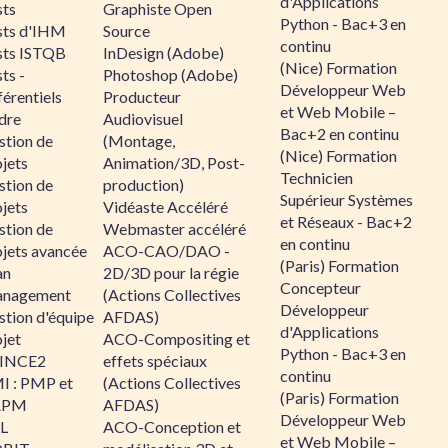
d'Applications
sts
Graphiste Open
Python - Bac+3 en
sts d'IHM
Source
continu
sts ISTQB
InDesign (Adobe)
(Nice) Formation
ts -
Photoshop (Adobe)
Développeur Web
érentiels
Producteur
et Web Mobile –
dre
Audiovisuel
Bac+2 en continu
stion de
(Montage,
(Nice) Formation
jets
Animation/3D, Post-
Technicien
stion de
production)
Supérieur Systèmes
jets
Vidéaste Accéléré
et Réseaux - Bac+2
stion de
Webmaster accéléré
en continu
ojets avancée
ACO-CAO/DAO -
(Paris) Formation
an
2D/3D pour la régie
Concepteur
nagement
(Actions Collectives
Développeur
stion d'équipe
AFDAS)
d'Applications
jet
ACO-Compositing et
Python - Bac+3 en
INCE2
effets spéciaux
continu
I : PMP et
(Actions Collectives
(Paris) Formation
APM
AFDAS)
Développeur Web
IL
ACO-Conception et
et Web Mobile –