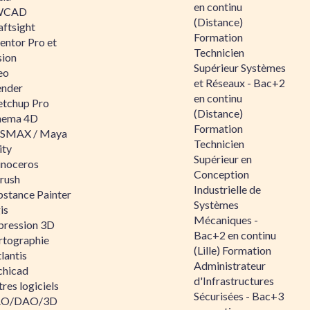
en continu
WCAD
(Distance)
aftsight
Formation
entor Pro et
Technicien
sion
Supérieur Systèmes
eo
et Réseaux - Bac+2
ender
en continu
etchup Pro
(Distance)
nema 4D
Formation
SMAX / Maya
Technicien
ity
Supérieur en
inoceros
Conception
rush
Industrielle de
bstance Painter
Systèmes
is
Mécaniques -
pression 3D
Bac+2 en continu
rtographie
(Lille) Formation
lantis
Administrateur
chicad
d'Infrastructures
res logiciels
Sécurisées - Bac+3
O/DAO/3D