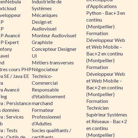
enNebula
Industrielle de
d'Applications
xtcloud
Systèmes
Python - Bac+3 en
veloppeur
Mécaniques
continu
HP
Design et
(Montpellier)
HP
Audiovisuel
Formation
P Avancé
Monteur Audiovisuel
Développeur Web
P Expert
Graphiste
et Web Mobile –
mfony
Concepteur Designer
Bac+2 en continu
ravel
UI
(Montpellier)
nd
Métiers transverses
Formation
tres cours PHP
Négociateur
Développeur Web
a SE / Java EE
Technico-
et Web Mobile –
va
Commercial
Bac+2 en continu
va Avancé
Responsable
(Montpellier)
ring
d'établissement
Formation
a : Persistance
marchand
Technicien
s données
Formateur
Supérieur Systèmes
a : Services
Professionnel
et Réseaux - Bac+2
b
d'Adultes
en continu
a : Tests
Socles qualifiants /
(Montpellier)
a : Outils de
certifiants