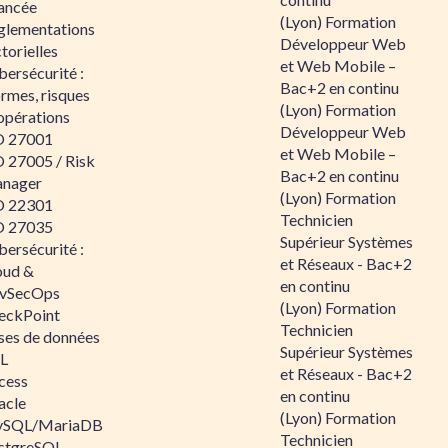
ancée
(Lyon) Formation
glementations
Développeur Web
torielles
et Web Mobile –
ersécurité :
Bac+2 en continu
rmes, risques
(Lyon) Formation
opérations
Développeur Web
O 27001
et Web Mobile –
O 27005 / Risk
Bac+2 en continu
nager
(Lyon) Formation
O 22301
Technicien
O 27035
Supérieur Systèmes
ersécurité :
et Réseaux - Bac+2
oud &
en continu
vSecOps
(Lyon) Formation
eckPoint
Technicien
ses de données
Supérieur Systèmes
L
et Réseaux - Bac+2
cess
en continu
acle
(Lyon) Formation
SQL/MariaDB
Technicien
stgreSQL