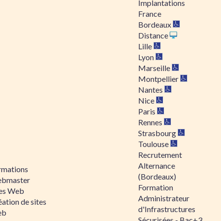
Implantations
France
Bordeaux
Distance
Lille
Lyon
Marseille
Montpellier
Nantes
Nice
Paris
Rennes
Strasbourg
Toulouse
Recrutement
Alternance
rmations
(Bordeaux)
bmaster
Formation
tes Web
Administrateur
ation de sites
d'Infrastructures
eb
Sécurisées - Bac+3