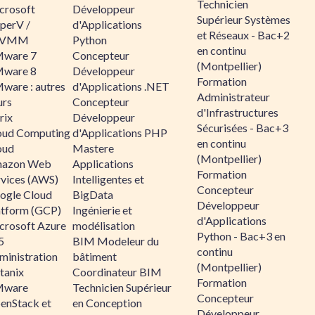
Technicien
crosoft
Développeur
Supérieur Systèmes
perV /
d'Applications
et Réseaux - Bac+2
CVMM
Python
en continu
ware 7
Concepteur
(Montpellier)
ware 8
Développeur
Formation
ware : autres
d'Applications .NET
Administrateur
urs
Concepteur
d'Infrastructures
rix
Développeur
Sécurisées - Bac+3
oud Computing
d'Applications PHP
en continu
oud
Mastere
(Montpellier)
azon Web
Applications
Formation
rvices (AWS)
Intelligentes et
Concepteur
ogle Cloud
BigData
Développeur
atform (GCP)
Ingénierie et
d'Applications
crosoft Azure
modélisation
Python - Bac+3 en
5
BIM Modeleur du
continu
ministration
bâtiment
(Montpellier)
tanix
Coordinateur BIM
Formation
ware
Technicien Supérieur
Concepteur
enStack et
en Conception
Développeur