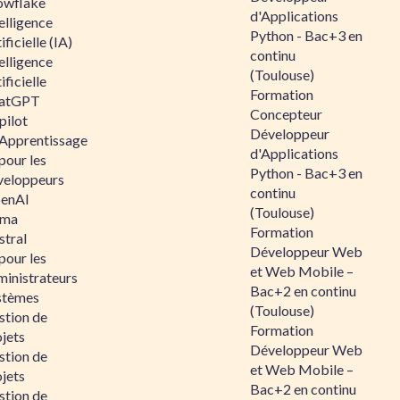
owflake
d'Applications
elligence
Python - Bac+3 en
ificielle (IA)
continu
elligence
(Toulouse)
ificielle
Formation
atGPT
Concepteur
pilot
Développeur
 Apprentissage
d'Applications
pour les
Python - Bac+3 en
veloppeurs
continu
enAI
(Toulouse)
ama
Formation
stral
Développeur Web
pour les
et Web Mobile –
ministrateurs
Bac+2 en continu
stèmes
(Toulouse)
stion de
Formation
jets
Développeur Web
stion de
et Web Mobile –
jets
Bac+2 en continu
stion de