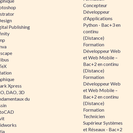
aphique
Concepteur
otoshop
Développeur
ustrator
d'Applications
Design
Python - Bac+3 en
ital Publishing
continu
inity
(Distance)
mp
Formation
nva
Développeur Web
kscape
et Web Mobile –
ribus
Bac+2 en continu
TeX
(Distance)
éation
Formation
aphique
Développeur Web
ark Xpress
et Web Mobile –
O, DAO, 3D
Bac+2 en continu
ndamentaux du
(Distance)
ssin
Formation
toCAD
Technicien
vit
Supérieur Systèmes
lidworks
et Réseaux - Bac+2
tia