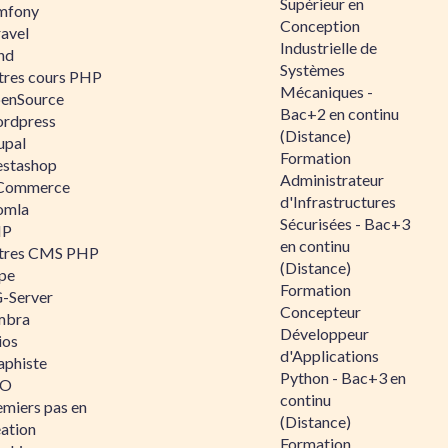
Supérieur en
mfony
Conception
ravel
Industrielle de
nd
Systèmes
tres cours PHP
Mécaniques -
enSource
Bac+2 en continu
rdpress
(Distance)
upal
Formation
estashop
Administrateur
Commerce
d'Infrastructures
omla
Sécurisées - Bac+3
IP
en continu
tres CMS PHP
(Distance)
pe
Formation
-Server
Concepteur
mbra
Développeur
ios
d'Applications
aphiste
Python - Bac+3 en
AO
continu
emiers pas en
(Distance)
éation
Formation