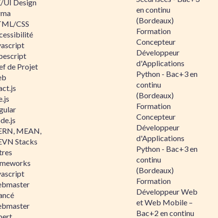
/UI Design
en continu
gma
(Bordeaux)
ML/CSS
Formation
essibilité
Concepteur
vascript
Développeur
pescript
d'Applications
ef de Projet
Python - Bac+3 en
eb
continu
ct.js
(Bordeaux)
.js
Formation
gular
Concepteur
de.js
Développeur
RN, MEAN,
d'Applications
VN Stacks
Python - Bac+3 en
tres
continu
ameworks
(Bordeaux)
vascript
Formation
bmaster
Développeur Web
ancé
et Web Mobile –
bmaster
Bac+2 en continu
pert