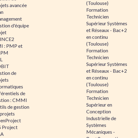
(Toulouse)
ojets avancée
Formation
an
Technicien
nagement
Supérieur Systèmes
stion d'équipe
et Réseaux - Bac+2
jet
en continu
INCE2
(Toulouse)
I : PMP et
Formation
APM
Technicien
IL
Supérieur Systèmes
BIT
et Réseaux - Bac+2
stion de
en continu
jets
(Toulouse)
formatiques
Formation
érentiels de
Technicien
stion : CMMI
Supérieur en
ils de gestion
Conception
projets
Industrielle de
enProject
Systèmes
 Project
Mécaniques -
RA