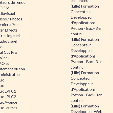
en continu
teurs de rendu
(Lille) Formation
CISM
Concepteur
diovisuel
Développeur
déos / Photos
d'Applications
emiere Pro
Python - Bac+3 en
er Effects
continu
res logiciels
(Lille) Formation
udiovisuel
Concepteur
id
Développeur
al Cut Pro
d'Applications
Vinci
Python - Bac+3 en
O et
continu
aitement du son
(Lille) Formation
ministrateur
Concepteur
nux
Développeur
nux
d'Applications
nux LPI C1
Python - Bac+3 en
nux LPI C2
continu
nux Avancé
(Lille) Formation
ux : autres
Développeur Web