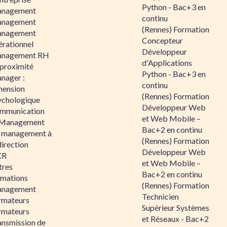
Python - Bac+3 en
nagement
continu
nagement
(Rennes) Formation
nagement
Concepteur
érationnel
Développeur
nagement RH
d'Applications
 proximité
Python - Bac+3 en
nager :
continu
mension
(Rennes) Formation
ychologique
Développeur Web
mmunication
et Web Mobile –
 Management
Bac+2 en continu
 management à
(Rennes) Formation
direction
Développeur Web
KR
et Web Mobile –
tres
Bac+2 en continu
rmations
(Rennes) Formation
nagement
Technicien
rmateurs
Supérieur Systèmes
rmateurs
et Réseaux - Bac+2
ansmission de