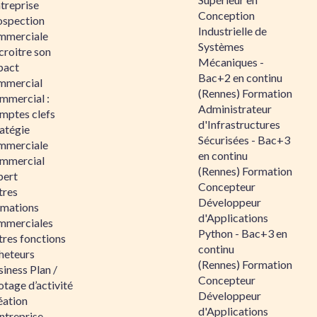
ntreprise
Conception
ospection
Industrielle de
mmerciale
Systèmes
croitre son
Mécaniques -
pact
Bac+2 en continu
mmercial
(Rennes) Formation
mmercial :
Administrateur
mptes clefs
d'Infrastructures
atégie
Sécurisées - Bac+3
mmerciale
en continu
mmercial
(Rennes) Formation
pert
Concepteur
tres
Développeur
rmations
d'Applications
mmerciales
Python - Bac+3 en
tres fonctions
continu
heteurs
(Rennes) Formation
iness Plan /
Concepteur
otage d’activité
Développeur
éation
d'Applications
ntreprise