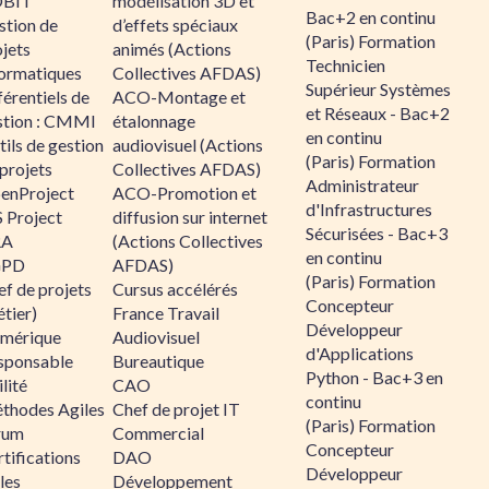
BIT
modélisation 3D et
Bac+2 en continu
stion de
d’effets spéciaux
(Paris) Formation
jets
animés (Actions
Technicien
formatiques
Collectives AFDAS)
Supérieur Systèmes
érentiels de
ACO-Montage et
et Réseaux - Bac+2
stion : CMMI
étalonnage
en continu
ils de gestion
audiovisuel (Actions
(Paris) Formation
projets
Collectives AFDAS)
Administrateur
enProject
ACO-Promotion et
d'Infrastructures
 Project
diffusion sur internet
Sécurisées - Bac+3
RA
(Actions Collectives
en continu
GPD
AFDAS)
(Paris) Formation
f de projets
Cursus accélérés
Concepteur
tier)
France Travail
Développeur
mérique
Audiovisuel
d'Applications
sponsable
Bureautique
Python - Bac+3 en
lité
CAO
continu
thodes Agiles
Chef de projet IT
(Paris) Formation
rum
Commercial
Concepteur
tifications
DAO
Développeur
les
Développement