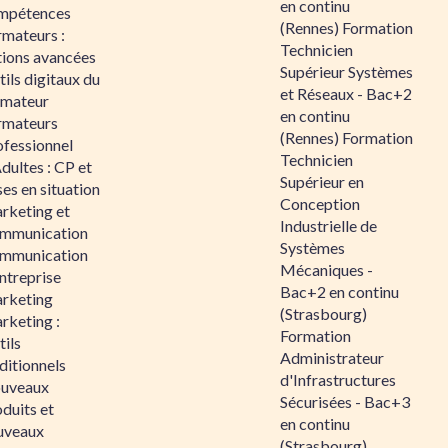
en continu
mpétences
(Rennes) Formation
rmateurs :
Technicien
tions avancées
Supérieur Systèmes
ils digitaux du
et Réseaux - Bac+2
rmateur
en continu
rmateurs
(Rennes) Formation
ofessionnel
Technicien
dultes : CP et
Supérieur en
es en situation
Conception
rketing et
Industrielle de
mmunication
Systèmes
mmunication
Mécaniques -
ntreprise
Bac+2 en continu
rketing
(Strasbourg)
rketing :
Formation
ils
Administrateur
ditionnels
d'Infrastructures
uveaux
Sécurisées - Bac+3
duits et
en continu
uveaux
(Strasbourg)