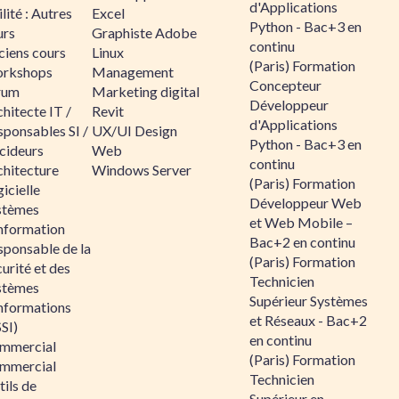
d'Applications
lité : Autres
Excel
Python - Bac+3 en
urs
Graphiste Adobe
continu
ciens cours
Linux
(Paris) Formation
rkshops
Management
Concepteur
rum
Marketing digital
Développeur
hitecte IT /
Revit
d'Applications
sponsables SI /
UX/UI Design
Python - Bac+3 en
cideurs
Web
continu
chitecture
Windows Server
(Paris) Formation
icielle
Développeur Web
stèmes
et Web Mobile –
information
Bac+2 en continu
sponsable de la
(Paris) Formation
urité et des
Technicien
stèmes
Supérieur Systèmes
informations
et Réseaux - Bac+2
SI)
en continu
mmercial
(Paris) Formation
mmercial
Technicien
ils de
Supérieur en