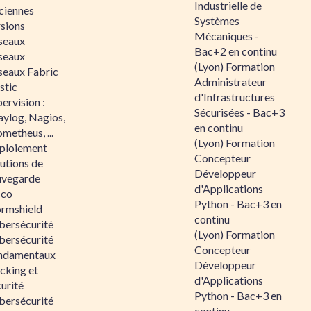
Industrielle de
ciennes
Systèmes
rsions
Mécaniques -
seaux
Bac+2 en continu
seaux
(Lyon) Formation
seaux Fabric
Administrateur
stic
d'Infrastructures
ervision :
Sécurisées - Bac+3
aylog, Nagios,
en continu
metheus, ...
(Lyon) Formation
ploiement
Concepteur
utions de
Développeur
uvegarde
d'Applications
sco
Python - Bac+3 en
ormshield
continu
bersécurité
(Lyon) Formation
bersécurité
Concepteur
ndamentaux
Développeur
cking et
d'Applications
urité
Python - Bac+3 en
bersécurité
continu