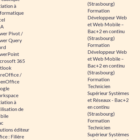
(Strasbourg)
tiation à
Formation
nformatique
Développeur Web
cel
et Web Mobile –
BA
Bac+2 en continu
wer Pivot /
(Strasbourg)
wer Query
Formation
rd
Développeur Web
werPoint
et Web Mobile –
crosoft 365
Bac+2 en continu
tlook
(Strasbourg)
reOffice /
Formation
enOffice
Technicien
ogle
Supérieur Systèmes
rkspace
et Réseaux - Bac+2
tiation à
en continu
tilisation de
(Strasbourg)
bile
Formation
ac
Technicien
utions éditeur
Supérieur Systèmes
ice : Filière