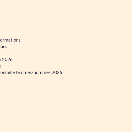
formations
ques
on 2026
e
ssionnelle femmes-hommes 2026