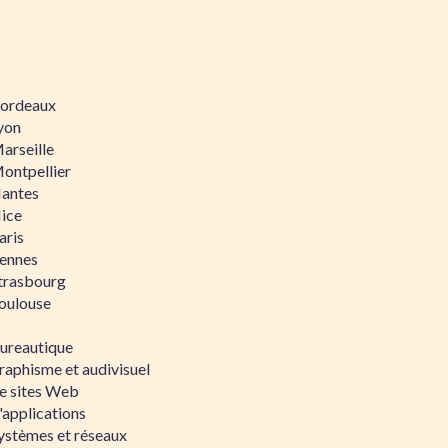
 Bordeaux
Lyon
Marseille
Montpellier
Nantes
Nice
aris
Rennes
Strasbourg
Toulouse
bureautique
raphisme et audivisuel
e sites Web
'applications
ystèmes et réseaux