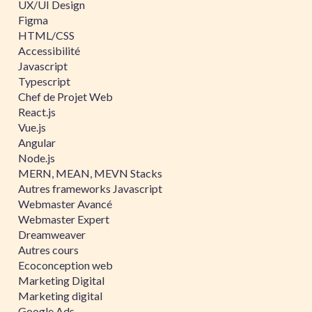
UX/UI Design
Figma
HTML/CSS
Accessibilité
Javascript
Typescript
Chef de Projet Web
React.js
Vue.js
Angular
Node.js
MERN, MEAN, MEVN Stacks
Autres frameworks Javascript
Webmaster Avancé
Webmaster Expert
Dreamweaver
Autres cours
Ecoconception web
Marketing Digital
Marketing digital
Google Ads