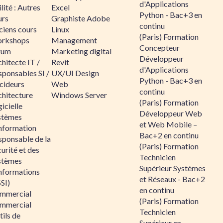
d'Applications
lité : Autres
Excel
Python - Bac+3 en
urs
Graphiste Adobe
continu
ciens cours
Linux
(Paris) Formation
rkshops
Management
Concepteur
rum
Marketing digital
Développeur
hitecte IT /
Revit
d'Applications
sponsables SI /
UX/UI Design
Python - Bac+3 en
cideurs
Web
continu
chitecture
Windows Server
(Paris) Formation
icielle
Développeur Web
stèmes
et Web Mobile –
information
Bac+2 en continu
sponsable de la
(Paris) Formation
urité et des
Technicien
stèmes
Supérieur Systèmes
informations
et Réseaux - Bac+2
SI)
en continu
mmercial
(Paris) Formation
mmercial
Technicien
ils de
Supérieur en