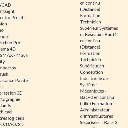
en continu
WCAD
(Distance)
aftsight
Formation
entor Pro et
Technicien
sion
Supérieur Systèmes
eo
et Réseaux - Bac+2
ender
en continu
etchup Pro
(Distance)
nema 4D
Formation
SMAX / Maya
Technicien
ity
Supérieur en
inoceros
Conception
rush
Industrielle de
bstance Painter
Systèmes
is
Mécaniques -
pression 3D
Bac+2 en continu
rtographie
(Lille) Formation
lantis
Administrateur
chicad
d'Infrastructures
res logiciels
Sécurisées - Bac+3
O/DAO/3D