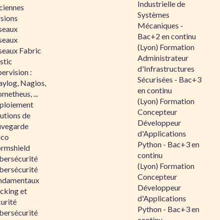
Industrielle de
ciennes
Systèmes
rsions
Mécaniques -
seaux
Bac+2 en continu
seaux
(Lyon) Formation
seaux Fabric
Administrateur
stic
d'Infrastructures
ervision :
Sécurisées - Bac+3
aylog, Nagios,
en continu
metheus, ...
(Lyon) Formation
ploiement
Concepteur
utions de
Développeur
uvegarde
d'Applications
sco
Python - Bac+3 en
ormshield
continu
bersécurité
(Lyon) Formation
bersécurité
Concepteur
ndamentaux
Développeur
cking et
d'Applications
urité
Python - Bac+3 en
bersécurité
continu