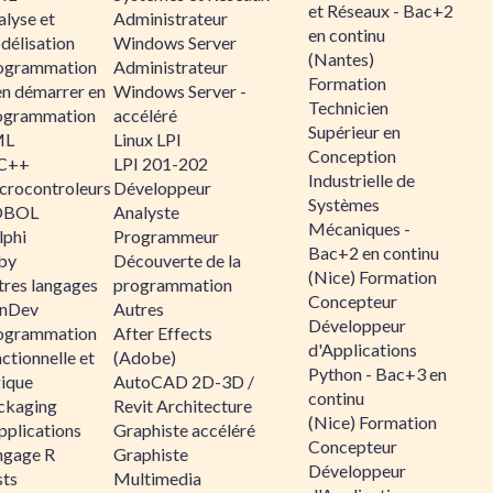
et Réseaux - Bac+2
alyse et
Administrateur
en continu
délisation
Windows Server
(Nantes)
ogrammation
Administrateur
Formation
en démarrer en
Windows Server -
Technicien
ogrammation
accéléré
Supérieur en
ML
Linux LPI
Conception
C++
LPI 201-202
Industrielle de
crocontroleurs
Développeur
Systèmes
OBOL
Analyste
Mécaniques -
lphi
Programmeur
Bac+2 en continu
by
Découverte de la
(Nice) Formation
tres langages
programmation
Concepteur
nDev
Autres
Développeur
ogrammation
After Effects
d'Applications
ctionnelle et
(Adobe)
Python - Bac+3 en
gique
AutoCAD 2D-3D /
continu
ckaging
Revit Architecture
(Nice) Formation
pplications
Graphiste accéléré
Concepteur
ngage R
Graphiste
Développeur
sts
Multimedia