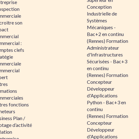
ntreprise
Conception
ospection
Industrielle de
mmerciale
Systèmes
croitre son
Mécaniques -
pact
Bac+2 en continu
mmercial
(Rennes) Formation
mmercial :
Administrateur
mptes clefs
d'Infrastructures
atégie
Sécurisées - Bac+3
mmerciale
en continu
mmercial
(Rennes) Formation
pert
Concepteur
tres
Développeur
rmations
d'Applications
mmerciales
Python - Bac+3 en
tres fonctions
continu
heteurs
(Rennes) Formation
iness Plan /
Concepteur
otage d’activité
Développeur
éation
d'Applications
ntreprise