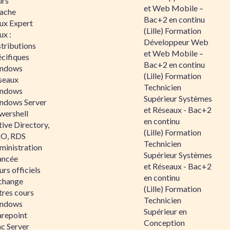
urs
et Web Mobile –
ache
Bac+2 en continu
nux Expert
(Lille) Formation
ux :
Développeur Web
tributions
et Web Mobile –
écifiques
Bac+2 en continu
ndows
(Lille) Formation
seaux
Technicien
ndows
Supérieur Systèmes
ndows Server
et Réseaux - Bac+2
wershell
en continu
ive Directory,
(Lille) Formation
O, RDS
Technicien
ministration
Supérieur Systèmes
ancée
et Réseaux - Bac+2
rs officiels
en continu
change
(Lille) Formation
tres cours
Technicien
ndows
Supérieur en
arepoint
Conception
nc Server