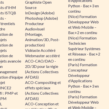
d'Applications
sts
Graphiste Open
Python - Bac+3 en
sts d'IHM
Source
continu
sts ISTQB
InDesign (Adobe)
(Nice) Formation
ts -
Photoshop (Adobe)
Développeur Web
érentiels
Producteur
et Web Mobile –
dre
Audiovisuel
Bac+2 en continu
stion de
(Montage,
(Nice) Formation
jets
Animation/3D, Post-
Technicien
stion de
production)
Supérieur Systèmes
jets
Vidéaste Accéléré
et Réseaux - Bac+2
stion de
Webmaster accéléré
en continu
ojets avancée
ACO-CAO/DAO -
(Paris) Formation
an
2D/3D pour la régie
Concepteur
nagement
(Actions Collectives
Développeur
stion d'équipe
AFDAS)
d'Applications
jet
ACO-Compositing et
Python - Bac+3 en
INCE2
effets spéciaux
continu
I : PMP et
(Actions Collectives
(Paris) Formation
APM
AFDAS)
Développeur Web
IL
ACO-Conception et
et Web Mobile –