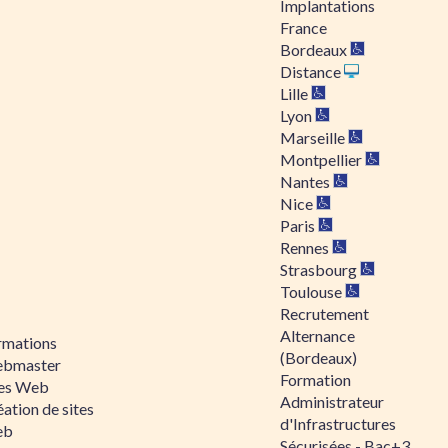
Implantations
France
Bordeaux
Distance
Lille
Lyon
Marseille
Montpellier
Nantes
Nice
Paris
Rennes
Strasbourg
Toulouse
Recrutement
Alternance
rmations
(Bordeaux)
bmaster
Formation
tes Web
Administrateur
ation de sites
d'Infrastructures
eb
Sécurisées - Bac+3