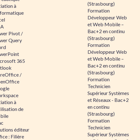
(Strasbourg)
tiation à
Formation
nformatique
Développeur Web
cel
et Web Mobile –
BA
Bac+2 en continu
wer Pivot /
(Strasbourg)
wer Query
Formation
rd
Développeur Web
werPoint
et Web Mobile –
crosoft 365
Bac+2 en continu
tlook
(Strasbourg)
reOffice /
Formation
enOffice
Technicien
ogle
Supérieur Systèmes
rkspace
et Réseaux - Bac+2
tiation à
en continu
tilisation de
(Strasbourg)
bile
Formation
ac
Technicien
utions éditeur
Supérieur Systèmes
ice : Filière