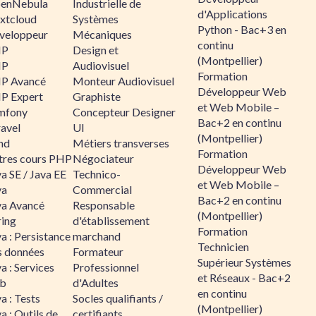
enNebula
Industrielle de
d'Applications
xtcloud
Systèmes
Python - Bac+3 en
veloppeur
Mécaniques
continu
HP
Design et
(Montpellier)
HP
Audiovisuel
Formation
P Avancé
Monteur Audiovisuel
Développeur Web
P Expert
Graphiste
et Web Mobile –
mfony
Concepteur Designer
Bac+2 en continu
ravel
UI
(Montpellier)
nd
Métiers transverses
Formation
tres cours PHP
Négociateur
Développeur Web
a SE / Java EE
Technico-
et Web Mobile –
va
Commercial
Bac+2 en continu
va Avancé
Responsable
(Montpellier)
ring
d'établissement
Formation
a : Persistance
marchand
Technicien
s données
Formateur
Supérieur Systèmes
a : Services
Professionnel
et Réseaux - Bac+2
b
d'Adultes
en continu
a : Tests
Socles qualifiants /
(Montpellier)
a : Outils de
certifiants