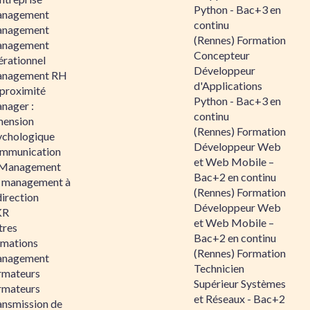
Python - Bac+3 en
nagement
continu
nagement
(Rennes) Formation
nagement
Concepteur
érationnel
Développeur
nagement RH
d'Applications
 proximité
Python - Bac+3 en
nager :
continu
mension
(Rennes) Formation
ychologique
Développeur Web
mmunication
et Web Mobile –
 Management
Bac+2 en continu
 management à
(Rennes) Formation
direction
Développeur Web
KR
et Web Mobile –
tres
Bac+2 en continu
rmations
(Rennes) Formation
nagement
Technicien
rmateurs
Supérieur Systèmes
rmateurs
et Réseaux - Bac+2
ansmission de