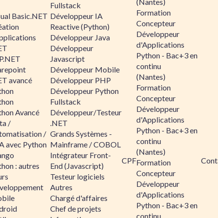
(Nantes)
Fullstack
Formation
sual Basic.NET
Développeur IA
Concepteur
éation
Reactive (Python)
Développeur
pplications
Développeur Java
d'Applications
ET
Développeur
Python - Bac+3 en
P.NET
Javascript
continu
arepoint
Développeur Mobile
(Nantes)
ET avancé
Développeur PHP
Formation
thon
Développeur Python
Concepteur
thon
Fullstack
Développeur
thon Avancé
Développeur/Testeur
d'Applications
ta /
.NET
Python - Bac+3 en
tomatisation /
Grands Systèmes -
continu
A avec Python
Mainframe / COBOL
(Nantes)
ango
Intégrateur Front-
CPF
Cont
Formation
hon : autres
End (Javascript)
Concepteur
urs
Testeur logiciels
Développeur
veloppement
Autres
d'Applications
bile
Chargé d'affaires
Python - Bac+3 en
droid
Chef de projets
continu