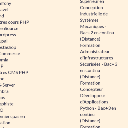
Supérieur en
mfony
Conception
ravel
Industrielle de
nd
Systèmes
tres cours PHP
Mécaniques -
enSource
Bac+2 en continu
rdpress
(Distance)
upal
Formation
estashop
Administrateur
Commerce
d'Infrastructures
omla
Sécurisées - Bac+3
IP
en continu
tres CMS PHP
(Distance)
pe
Formation
-Server
Concepteur
mbra
Développeur
ios
d'Applications
aphiste
Python - Bac+3 en
AO
continu
emiers pas en
(Distance)
éation
Formation