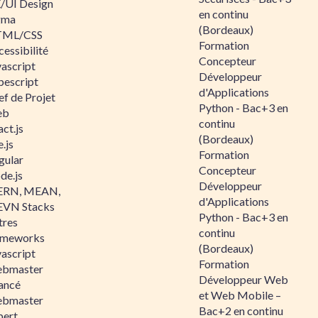
/UI Design
en continu
gma
(Bordeaux)
ML/CSS
Formation
essibilité
Concepteur
vascript
Développeur
pescript
d'Applications
ef de Projet
Python - Bac+3 en
eb
continu
ct.js
(Bordeaux)
.js
Formation
gular
Concepteur
de.js
Développeur
RN, MEAN,
d'Applications
VN Stacks
Python - Bac+3 en
tres
continu
ameworks
(Bordeaux)
vascript
Formation
bmaster
Développeur Web
ancé
et Web Mobile –
bmaster
Bac+2 en continu
pert