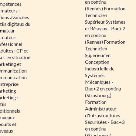
en continu
mpétences
(Rennes) Formation
rmateurs :
Technicien
tions avancées
Supérieur Systèmes
ils digitaux du
et Réseaux - Bac+2
rmateur
en continu
rmateurs
(Rennes) Formation
ofessionnel
Technicien
dultes : CP et
Supérieur en
es en situation
Conception
rketing et
Industrielle de
mmunication
Systèmes
mmunication
Mécaniques -
ntreprise
Bac+2 en continu
rketing
(Strasbourg)
rketing :
Formation
ils
Administrateur
ditionnels
d'Infrastructures
uveaux
Sécurisées - Bac+3
duits et
en continu
uveaux
(Strasbourg)