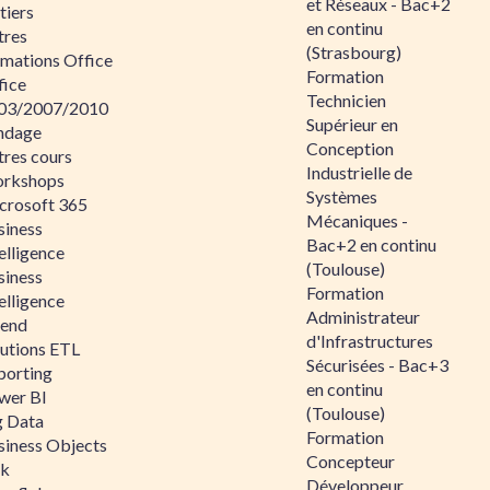
et Réseaux - Bac+2
tiers
en continu
tres
(Strasbourg)
rmations Office
Formation
fice
Technicien
03/2007/2010
Supérieur en
ndage
Conception
tres cours
Industrielle de
rkshops
Systèmes
crosoft 365
Mécaniques -
siness
Bac+2 en continu
elligence
(Toulouse)
siness
Formation
elligence
Administrateur
lend
d'Infrastructures
lutions ETL
Sécurisées - Bac+3
porting
en continu
wer BI
(Toulouse)
g Data
Formation
siness Objects
Concepteur
ik
Développeur