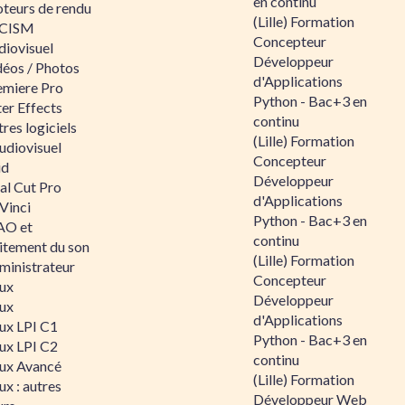
en continu
teurs de rendu
(Lille) Formation
CISM
Concepteur
diovisuel
Développeur
déos / Photos
d'Applications
emiere Pro
Python - Bac+3 en
er Effects
continu
res logiciels
(Lille) Formation
udiovisuel
Concepteur
id
Développeur
al Cut Pro
d'Applications
Vinci
Python - Bac+3 en
O et
continu
aitement du son
(Lille) Formation
ministrateur
Concepteur
nux
Développeur
nux
d'Applications
nux LPI C1
Python - Bac+3 en
nux LPI C2
continu
nux Avancé
(Lille) Formation
ux : autres
Développeur Web