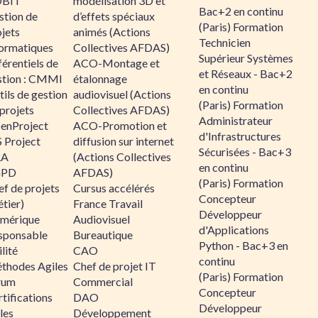
BIT
modélisation 3D et
Bac+2 en continu
stion de
d’effets spéciaux
(Paris) Formation
jets
animés (Actions
Technicien
formatiques
Collectives AFDAS)
Supérieur Systèmes
érentiels de
ACO-Montage et
et Réseaux - Bac+2
stion : CMMI
étalonnage
en continu
ils de gestion
audiovisuel (Actions
(Paris) Formation
projets
Collectives AFDAS)
Administrateur
enProject
ACO-Promotion et
d'Infrastructures
 Project
diffusion sur internet
Sécurisées - Bac+3
RA
(Actions Collectives
en continu
GPD
AFDAS)
(Paris) Formation
f de projets
Cursus accélérés
Concepteur
tier)
France Travail
Développeur
mérique
Audiovisuel
d'Applications
sponsable
Bureautique
Python - Bac+3 en
lité
CAO
continu
thodes Agiles
Chef de projet IT
(Paris) Formation
rum
Commercial
Concepteur
tifications
DAO
Développeur
les
Développement