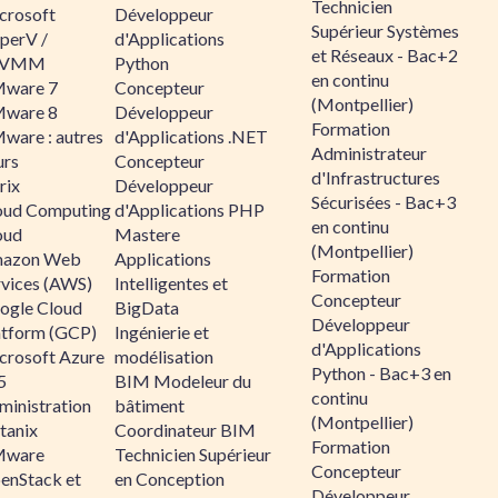
Technicien
crosoft
Développeur
Supérieur Systèmes
perV /
d'Applications
et Réseaux - Bac+2
CVMM
Python
en continu
ware 7
Concepteur
(Montpellier)
ware 8
Développeur
Formation
ware : autres
d'Applications .NET
Administrateur
urs
Concepteur
d'Infrastructures
rix
Développeur
Sécurisées - Bac+3
oud Computing
d'Applications PHP
en continu
oud
Mastere
(Montpellier)
azon Web
Applications
Formation
rvices (AWS)
Intelligentes et
Concepteur
ogle Cloud
BigData
Développeur
atform (GCP)
Ingénierie et
d'Applications
crosoft Azure
modélisation
Python - Bac+3 en
5
BIM Modeleur du
continu
ministration
bâtiment
(Montpellier)
tanix
Coordinateur BIM
Formation
ware
Technicien Supérieur
Concepteur
enStack et
en Conception
Développeur