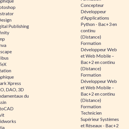
aphique
Concepteur
otoshop
Développeur
ustrator
d'Applications
Design
Python - Bac+3 en
ital Publishing
continu
inity
(Distance)
mp
Formation
nva
Développeur Web
kscape
et Web Mobile –
ribus
Bac+2 en continu
TeX
(Distance)
éation
Formation
aphique
Développeur Web
ark Xpress
et Web Mobile –
O, DAO, 3D
Bac+2 en continu
ndamentaux du
(Distance)
ssin
Formation
toCAD
Technicien
vit
Supérieur Systèmes
lidworks
et Réseaux - Bac+2
tia