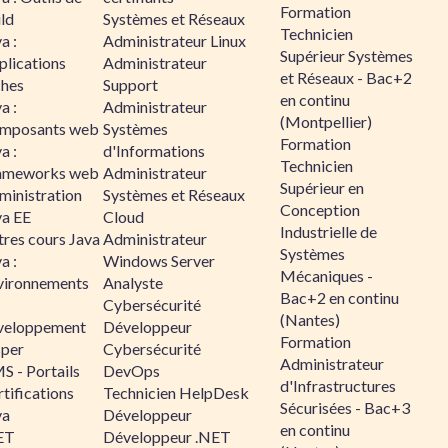
Formation
ld
Systèmes et Réseaux
Technicien
a :
Administrateur Linux
Supérieur Systèmes
plications
Administrateur
et Réseaux - Bac+2
ches
Support
en continu
a :
Administrateur
(Montpellier)
mposants web
Systèmes
Formation
a :
d'Informations
Technicien
ameworks web
Administrateur
Supérieur en
ministration
Systèmes et Réseaux
Conception
va EE
Cloud
Industrielle de
tres cours Java
Administrateur
Systèmes
a :
Windows Server
Mécaniques -
vironnements
Analyste
Bac+2 en continu
Cybersécurité
(Nantes)
veloppement
Développeur
Formation
sper
Cybersécurité
Administrateur
S - Portails
DevOps
d'Infrastructures
tifications
Technicien HelpDesk
Sécurisées - Bac+3
va
Développeur
en continu
ET
Développeur .NET