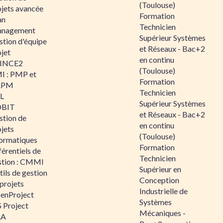
(Toulouse)
ojets avancée
Formation
an
Technicien
nagement
Supérieur Systèmes
stion d'équipe
et Réseaux - Bac+2
jet
en continu
INCE2
(Toulouse)
I : PMP et
Formation
APM
Technicien
IL
Supérieur Systèmes
BIT
et Réseaux - Bac+2
stion de
en continu
jets
(Toulouse)
formatiques
Formation
érentiels de
Technicien
stion : CMMI
Supérieur en
ils de gestion
Conception
projets
Industrielle de
enProject
Systèmes
 Project
Mécaniques -
RA