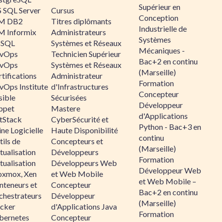
Supérieur en
 SQL Server
Cursus
Conception
M DB2
Titres diplômants
Industrielle de
M Informix
Administrateurs
Systèmes
SQL
Systèmes et Réseaux
Mécaniques -
vOps
Technicien Supérieur
Bac+2 en continu
vOps
Systèmes et Réseaux
(Marseille)
tifications
Administrateur
Formation
vOps Institute
d'Infrastructures
Concepteur
sible
Sécurisées
Développeur
ppet
Mastere
d'Applications
ltStack
CyberSécurité et
Python - Bac+3 en
ne Logicielle
Haute Disponibilité
continu
ils de
Concepteurs et
(Marseille)
tualisation
Développeurs
Formation
tualisation
Développeurs Web
Développeur Web
oxmox, Xen
et Web Mobile
et Web Mobile –
nteneurs et
Concepteur
Bac+2 en continu
chestrateurs
Développeur
(Marseille)
cker
d'Applications Java
Formation
bernetes
Concepteur