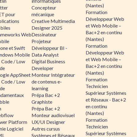
lin
informatiques
(Nantes)
tter
Concepteur
Formation
ET pour
mécanique
Développeur Web
lications
Creative Multimedia
et Web Mobile –
biles
Designer 2025
Bac+2 en continu
ameworks Web
Dessinateur
(Nantes)
bile
Projeteur
Formation
one et Swift
Développeur BI -
Développeur Web
ndows Mobile
Data Analyst
et Web Mobile –
 Code / Low
Digital Business
Bac+2 en continu
de
Developer
(Nantes)
ogle AppSheet
Monteur Intégrateur
Formation
 Code / Low
de contenus e-
Technicien
de
learning
Supérieur Systèmes
ndamentaux
Prépa Bac +2
et Réseaux - Bac+2
bble
Graphiste
en continu
n
Prépa Bac +2
(Nantes)
bflow
Monteur audiovisuel
Formation
wer Platform
UX/UI Designer
Technicien
ie Logiciel
Autres cursus
Supérieur Systèmes
ML
Systèmes et Réseaux