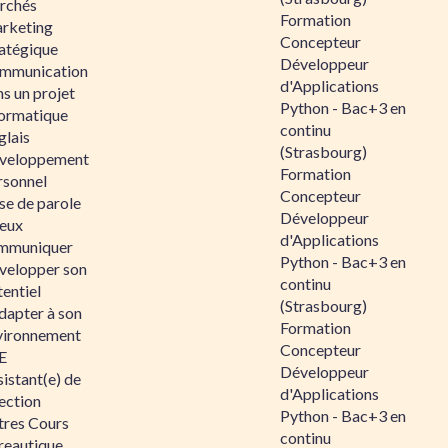
rchés
Formation
rketing
Concepteur
ratégique
Développeur
mmunication
d'Applications
s un projet
Python - Bac+3 en
formatique
continu
glais
(Strasbourg)
veloppement
Formation
rsonnel
Concepteur
se de parole
Développeur
eux
d'Applications
mmuniquer
Python - Bac+3 en
velopper son
continu
entiel
(Strasbourg)
dapter à son
Formation
vironnement
Concepteur
E
Développeur
istant(e) de
d'Applications
ection
Python - Bac+3 en
tres Cours
continu
reautique