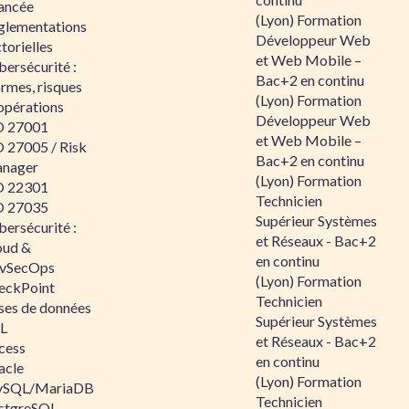
ancée
(Lyon) Formation
glementations
Développeur Web
torielles
et Web Mobile –
ersécurité :
Bac+2 en continu
rmes, risques
(Lyon) Formation
opérations
Développeur Web
O 27001
et Web Mobile –
O 27005 / Risk
Bac+2 en continu
nager
(Lyon) Formation
O 22301
Technicien
O 27035
Supérieur Systèmes
ersécurité :
et Réseaux - Bac+2
oud &
en continu
vSecOps
(Lyon) Formation
eckPoint
Technicien
ses de données
Supérieur Systèmes
L
et Réseaux - Bac+2
cess
en continu
acle
(Lyon) Formation
SQL/MariaDB
Technicien
stgreSQL