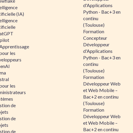
owflake
d'Applications
elligence
Python - Bac+3 en
ificielle (IA)
continu
elligence
(Toulouse)
ificielle
Formation
atGPT
Concepteur
pilot
Développeur
 Apprentissage
d'Applications
pour les
Python - Bac+3 en
veloppeurs
continu
enAI
(Toulouse)
ama
Formation
stral
Développeur Web
pour les
et Web Mobile –
ministrateurs
Bac+2 en continu
stèmes
(Toulouse)
stion de
Formation
jets
Développeur Web
stion de
et Web Mobile –
jets
Bac+2 en continu
stion de