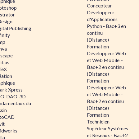
aphique
Concepteur
otoshop
Développeur
ustrator
d'Applications
Design
Python - Bac+3 en
ital Publishing
continu
inity
(Distance)
mp
Formation
nva
Développeur Web
kscape
et Web Mobile –
ribus
Bac+2 en continu
TeX
(Distance)
éation
Formation
aphique
Développeur Web
ark Xpress
et Web Mobile –
O, DAO, 3D
Bac+2 en continu
ndamentaux du
(Distance)
ssin
Formation
toCAD
Technicien
vit
Supérieur Systèmes
lidworks
et Réseaux - Bac+2
tia