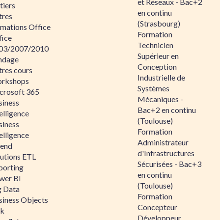
et Réseaux - Bac+2
tiers
en continu
tres
(Strasbourg)
rmations Office
Formation
fice
Technicien
03/2007/2010
Supérieur en
ndage
Conception
tres cours
Industrielle de
rkshops
Systèmes
crosoft 365
Mécaniques -
siness
Bac+2 en continu
elligence
(Toulouse)
siness
Formation
elligence
Administrateur
lend
d'Infrastructures
lutions ETL
Sécurisées - Bac+3
porting
en continu
wer BI
(Toulouse)
g Data
Formation
siness Objects
Concepteur
ik
Développeur