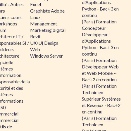
d'Applications
lité : Autres
Excel
Python - Bac+3 en
urs
Graphiste Adobe
continu
ciens cours
Linux
(Paris) Formation
rkshops
Management
Concepteur
rum
Marketing digital
Développeur
hitecte IT /
Revit
d'Applications
sponsables SI /
UX/UI Design
Python - Bac+3 en
cideurs
Web
continu
chitecture
Windows Server
(Paris) Formation
icielle
Développeur Web
stèmes
et Web Mobile –
information
Bac+2 en continu
sponsable de la
(Paris) Formation
urité et des
Technicien
stèmes
Supérieur Systèmes
informations
et Réseaux - Bac+2
SI)
en continu
mmercial
(Paris) Formation
mmercial
Technicien
ils de
Supérieur en