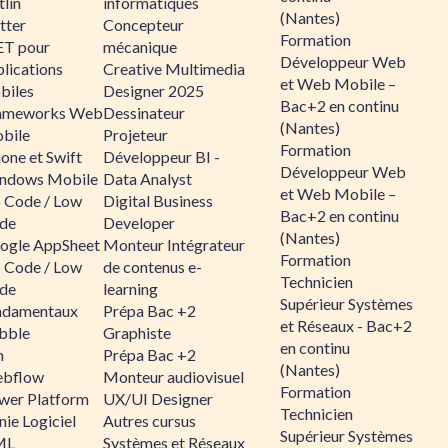
lin
informatiques
(Nantes)
tter
Concepteur
Formation
ET pour
mécanique
Développeur Web
lications
Creative Multimedia
et Web Mobile –
biles
Designer 2025
Bac+2 en continu
ameworks Web
Dessinateur
(Nantes)
bile
Projeteur
Formation
one et Swift
Développeur BI -
Développeur Web
ndows Mobile
Data Analyst
et Web Mobile –
 Code / Low
Digital Business
Bac+2 en continu
de
Developer
(Nantes)
ogle AppSheet
Monteur Intégrateur
Formation
 Code / Low
de contenus e-
Technicien
de
learning
Supérieur Systèmes
ndamentaux
Prépa Bac +2
et Réseaux - Bac+2
bble
Graphiste
en continu
n
Prépa Bac +2
(Nantes)
bflow
Monteur audiovisuel
Formation
wer Platform
UX/UI Designer
Technicien
ie Logiciel
Autres cursus
Supérieur Systèmes
ML
Systèmes et Réseaux