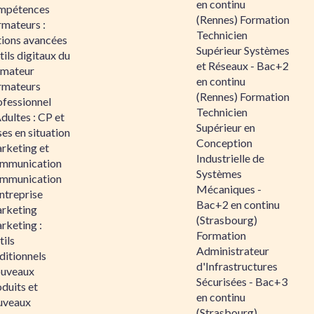
en continu
mpétences
(Rennes) Formation
rmateurs :
Technicien
tions avancées
Supérieur Systèmes
ils digitaux du
et Réseaux - Bac+2
rmateur
en continu
rmateurs
(Rennes) Formation
ofessionnel
Technicien
dultes : CP et
Supérieur en
es en situation
Conception
rketing et
Industrielle de
mmunication
Systèmes
mmunication
Mécaniques -
ntreprise
Bac+2 en continu
rketing
(Strasbourg)
rketing :
Formation
ils
Administrateur
ditionnels
d'Infrastructures
uveaux
Sécurisées - Bac+3
duits et
en continu
uveaux
(Strasbourg)