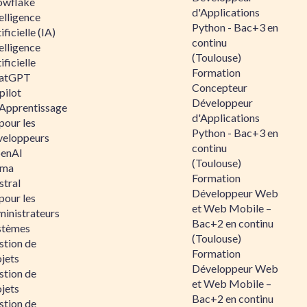
owflake
d'Applications
elligence
Python - Bac+3 en
ificielle (IA)
continu
elligence
(Toulouse)
ificielle
Formation
atGPT
Concepteur
pilot
Développeur
 Apprentissage
d'Applications
pour les
Python - Bac+3 en
veloppeurs
continu
enAI
(Toulouse)
ama
Formation
stral
Développeur Web
pour les
et Web Mobile –
ministrateurs
Bac+2 en continu
stèmes
(Toulouse)
stion de
Formation
jets
Développeur Web
stion de
et Web Mobile –
jets
Bac+2 en continu
stion de