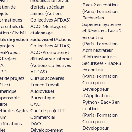
BIT
modélisation 3D et
Bac+2 en continu
stion de
d’effets spéciaux
(Paris) Formation
jets
animés (Actions
Technicien
formatiques
Collectives AFDAS)
Supérieur Systèmes
érentiels de
ACO-Montage et
et Réseaux - Bac+2
stion : CMMI
étalonnage
en continu
ils de gestion
audiovisuel (Actions
(Paris) Formation
projets
Collectives AFDAS)
Administrateur
enProject
ACO-Promotion et
d'Infrastructures
 Project
diffusion sur internet
Sécurisées - Bac+3
RA
(Actions Collectives
en continu
GPD
AFDAS)
(Paris) Formation
f de projets
Cursus accélérés
Concepteur
tier)
France Travail
Développeur
mérique
Audiovisuel
d'Applications
sponsable
Bureautique
Python - Bac+3 en
lité
CAO
continu
thodes Agiles
Chef de projet IT
(Paris) Formation
rum
Commercial
Concepteur
tifications
DAO
Développeur
les
Développement