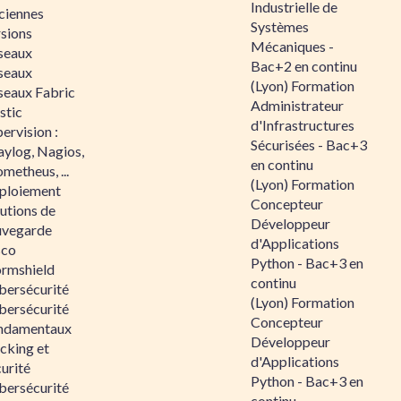
Industrielle de
ciennes
Systèmes
rsions
Mécaniques -
seaux
Bac+2 en continu
seaux
(Lyon) Formation
seaux Fabric
Administrateur
stic
d'Infrastructures
ervision :
Sécurisées - Bac+3
aylog, Nagios,
en continu
metheus, ...
(Lyon) Formation
ploiement
Concepteur
utions de
Développeur
uvegarde
d'Applications
sco
Python - Bac+3 en
ormshield
continu
bersécurité
(Lyon) Formation
bersécurité
Concepteur
ndamentaux
Développeur
cking et
d'Applications
urité
Python - Bac+3 en
bersécurité
continu