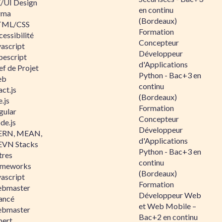
/UI Design
en continu
gma
(Bordeaux)
ML/CSS
Formation
essibilité
Concepteur
vascript
Développeur
pescript
d'Applications
ef de Projet
Python - Bac+3 en
eb
continu
ct.js
(Bordeaux)
.js
Formation
gular
Concepteur
de.js
Développeur
RN, MEAN,
d'Applications
VN Stacks
Python - Bac+3 en
tres
continu
ameworks
(Bordeaux)
vascript
Formation
bmaster
Développeur Web
ancé
et Web Mobile –
bmaster
Bac+2 en continu
pert