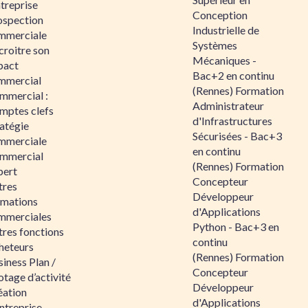
ntreprise
Conception
ospection
Industrielle de
mmerciale
Systèmes
croitre son
Mécaniques -
pact
Bac+2 en continu
mmercial
(Rennes) Formation
mmercial :
Administrateur
mptes clefs
d'Infrastructures
atégie
Sécurisées - Bac+3
mmerciale
en continu
mmercial
(Rennes) Formation
pert
Concepteur
tres
Développeur
rmations
d'Applications
mmerciales
Python - Bac+3 en
tres fonctions
continu
heteurs
(Rennes) Formation
iness Plan /
Concepteur
otage d’activité
Développeur
éation
d'Applications
ntreprise