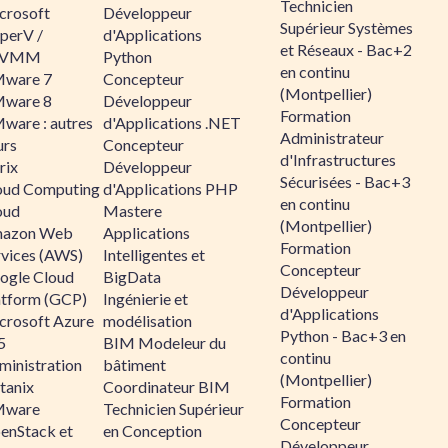
Technicien
crosoft
Développeur
Supérieur Systèmes
perV /
d'Applications
et Réseaux - Bac+2
CVMM
Python
en continu
ware 7
Concepteur
(Montpellier)
ware 8
Développeur
Formation
ware : autres
d'Applications .NET
Administrateur
urs
Concepteur
d'Infrastructures
rix
Développeur
Sécurisées - Bac+3
oud Computing
d'Applications PHP
en continu
oud
Mastere
(Montpellier)
azon Web
Applications
Formation
rvices (AWS)
Intelligentes et
Concepteur
ogle Cloud
BigData
Développeur
atform (GCP)
Ingénierie et
d'Applications
crosoft Azure
modélisation
Python - Bac+3 en
5
BIM Modeleur du
continu
ministration
bâtiment
(Montpellier)
tanix
Coordinateur BIM
Formation
ware
Technicien Supérieur
Concepteur
enStack et
en Conception
Développeur