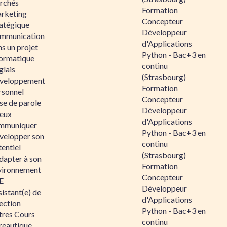
rchés
Formation
rketing
Concepteur
ratégique
Développeur
mmunication
d'Applications
s un projet
Python - Bac+3 en
formatique
continu
glais
(Strasbourg)
veloppement
Formation
rsonnel
Concepteur
se de parole
Développeur
eux
d'Applications
mmuniquer
Python - Bac+3 en
velopper son
continu
entiel
(Strasbourg)
dapter à son
Formation
vironnement
Concepteur
E
Développeur
istant(e) de
d'Applications
ection
Python - Bac+3 en
tres Cours
continu
reautique