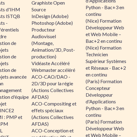
d'Applications
sts
Graphiste Open
Python - Bac+3 en
sts d'IHM
Source
continu
sts ISTQB
InDesign (Adobe)
(Nice) Formation
ts -
Photoshop (Adobe)
Développeur Web
érentiels
Producteur
et Web Mobile –
dre
Audiovisuel
Bac+2 en continu
stion de
(Montage,
(Nice) Formation
jets
Animation/3D, Post-
Technicien
stion de
production)
Supérieur Systèmes
jets
Vidéaste Accéléré
et Réseaux - Bac+2
stion de
Webmaster accéléré
en continu
ojets avancée
ACO-CAO/DAO -
(Paris) Formation
an
2D/3D pour la régie
Concepteur
nagement
(Actions Collectives
Développeur
stion d'équipe
AFDAS)
d'Applications
jet
ACO-Compositing et
Python - Bac+3 en
INCE2
effets spéciaux
continu
I : PMP et
(Actions Collectives
(Paris) Formation
APM
AFDAS)
Développeur Web
IL
ACO-Conception et
et Web Mobile –