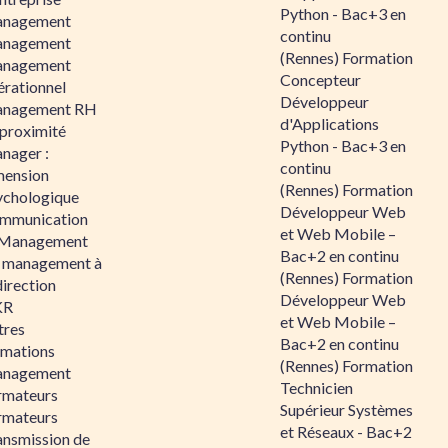
Python - Bac+3 en
nagement
continu
nagement
(Rennes) Formation
nagement
Concepteur
érationnel
Développeur
nagement RH
d'Applications
 proximité
Python - Bac+3 en
nager :
continu
mension
(Rennes) Formation
ychologique
Développeur Web
mmunication
et Web Mobile –
 Management
Bac+2 en continu
 management à
(Rennes) Formation
direction
Développeur Web
KR
et Web Mobile –
tres
Bac+2 en continu
rmations
(Rennes) Formation
nagement
Technicien
rmateurs
Supérieur Systèmes
rmateurs
et Réseaux - Bac+2
ansmission de