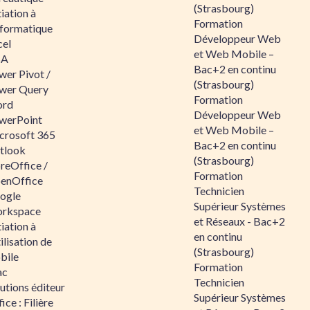
(Strasbourg)
tiation à
Formation
nformatique
Développeur Web
cel
et Web Mobile –
BA
Bac+2 en continu
wer Pivot /
(Strasbourg)
wer Query
Formation
rd
Développeur Web
werPoint
et Web Mobile –
crosoft 365
Bac+2 en continu
tlook
(Strasbourg)
reOffice /
Formation
enOffice
Technicien
ogle
Supérieur Systèmes
rkspace
et Réseaux - Bac+2
tiation à
en continu
tilisation de
(Strasbourg)
bile
Formation
ac
Technicien
utions éditeur
Supérieur Systèmes
ice : Filière