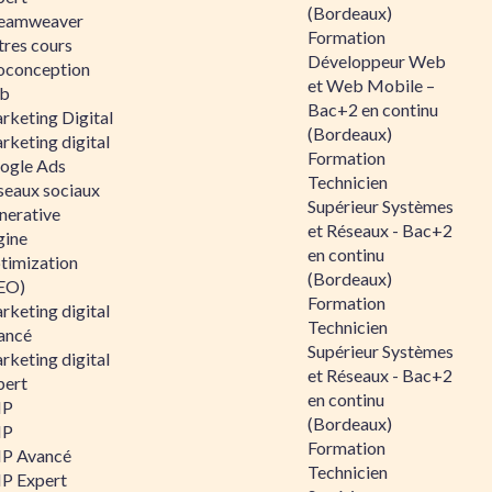
(Bordeaux)
eamweaver
Formation
tres cours
Développeur Web
oconception
et Web Mobile –
b
Bac+2 en continu
rketing Digital
(Bordeaux)
rketing digital
Formation
ogle Ads
Technicien
seaux sociaux
Supérieur Systèmes
nerative
et Réseaux - Bac+2
gine
en continu
timization
(Bordeaux)
EO)
Formation
rketing digital
Technicien
ancé
Supérieur Systèmes
rketing digital
et Réseaux - Bac+2
pert
en continu
HP
(Bordeaux)
HP
Formation
P Avancé
Technicien
P Expert