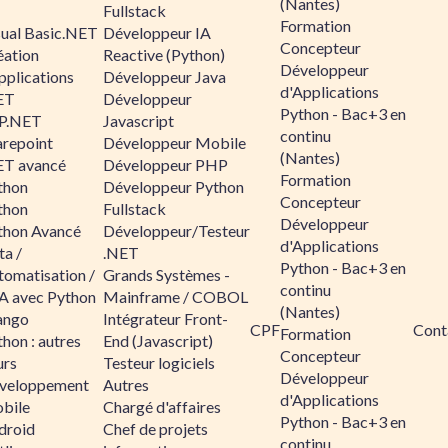
(Nantes)
Fullstack
Formation
sual Basic.NET
Développeur IA
Concepteur
éation
Reactive (Python)
Développeur
pplications
Développeur Java
d'Applications
ET
Développeur
Python - Bac+3 en
P.NET
Javascript
continu
arepoint
Développeur Mobile
(Nantes)
ET avancé
Développeur PHP
Formation
thon
Développeur Python
Concepteur
thon
Fullstack
Développeur
thon Avancé
Développeur/Testeur
d'Applications
ta /
.NET
Python - Bac+3 en
tomatisation /
Grands Systèmes -
continu
A avec Python
Mainframe / COBOL
(Nantes)
ango
Intégrateur Front-
CPF
Cont
Formation
hon : autres
End (Javascript)
Concepteur
urs
Testeur logiciels
Développeur
veloppement
Autres
d'Applications
bile
Chargé d'affaires
Python - Bac+3 en
droid
Chef de projets
continu