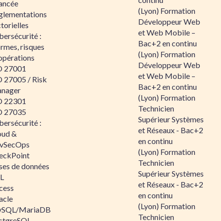
ancée
(Lyon) Formation
glementations
Développeur Web
torielles
et Web Mobile –
ersécurité :
Bac+2 en continu
rmes, risques
(Lyon) Formation
opérations
Développeur Web
O 27001
et Web Mobile –
O 27005 / Risk
Bac+2 en continu
nager
(Lyon) Formation
O 22301
Technicien
O 27035
Supérieur Systèmes
ersécurité :
et Réseaux - Bac+2
oud &
en continu
vSecOps
(Lyon) Formation
eckPoint
Technicien
ses de données
Supérieur Systèmes
L
et Réseaux - Bac+2
cess
en continu
acle
(Lyon) Formation
SQL/MariaDB
Technicien
stgreSQL