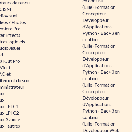
en continu
teurs de rendu
(Lille) Formation
CISM
Concepteur
diovisuel
Développeur
déos / Photos
d'Applications
emiere Pro
Python - Bac+3 en
er Effects
continu
res logiciels
(Lille) Formation
udiovisuel
Concepteur
id
Développeur
al Cut Pro
d'Applications
Vinci
Python - Bac+3 en
O et
continu
aitement du son
(Lille) Formation
ministrateur
Concepteur
nux
Développeur
nux
d'Applications
nux LPI C1
Python - Bac+3 en
nux LPI C2
continu
nux Avancé
(Lille) Formation
ux : autres
Développeur Web