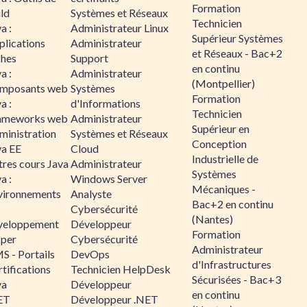
Formation
ld
Systèmes et Réseaux
Technicien
a :
Administrateur Linux
Supérieur Systèmes
plications
Administrateur
et Réseaux - Bac+2
ches
Support
en continu
a :
Administrateur
(Montpellier)
mposants web
Systèmes
Formation
a :
d'Informations
Technicien
ameworks web
Administrateur
Supérieur en
ministration
Systèmes et Réseaux
Conception
va EE
Cloud
Industrielle de
tres cours Java
Administrateur
Systèmes
a :
Windows Server
Mécaniques -
vironnements
Analyste
Bac+2 en continu
Cybersécurité
(Nantes)
veloppement
Développeur
Formation
sper
Cybersécurité
Administrateur
S - Portails
DevOps
d'Infrastructures
tifications
Technicien HelpDesk
Sécurisées - Bac+3
va
Développeur
en continu
ET
Développeur .NET