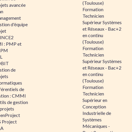
(Toulouse)
ojets avancée
Formation
an
Technicien
nagement
Supérieur Systèmes
stion d'équipe
et Réseaux - Bac+2
jet
en continu
INCE2
(Toulouse)
I : PMP et
Formation
APM
Technicien
IL
Supérieur Systèmes
BIT
et Réseaux - Bac+2
stion de
en continu
jets
(Toulouse)
formatiques
Formation
érentiels de
Technicien
stion : CMMI
Supérieur en
ils de gestion
Conception
projets
Industrielle de
enProject
Systèmes
 Project
Mécaniques -
RA