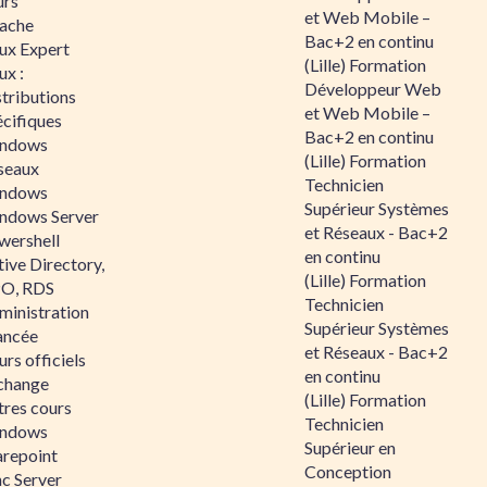
urs
et Web Mobile –
ache
Bac+2 en continu
nux Expert
(Lille) Formation
ux :
Développeur Web
tributions
et Web Mobile –
écifiques
Bac+2 en continu
ndows
(Lille) Formation
seaux
Technicien
ndows
Supérieur Systèmes
ndows Server
et Réseaux - Bac+2
wershell
en continu
ive Directory,
(Lille) Formation
O, RDS
Technicien
ministration
Supérieur Systèmes
ancée
et Réseaux - Bac+2
rs officiels
en continu
change
(Lille) Formation
tres cours
Technicien
ndows
Supérieur en
arepoint
Conception
nc Server