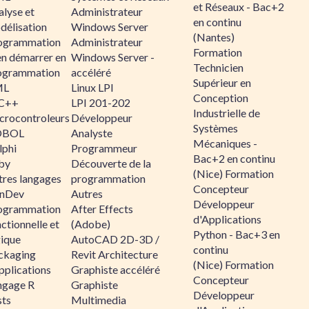
et Réseaux - Bac+2
alyse et
Administrateur
en continu
délisation
Windows Server
(Nantes)
ogrammation
Administrateur
Formation
en démarrer en
Windows Server -
Technicien
ogrammation
accéléré
Supérieur en
ML
Linux LPI
Conception
C++
LPI 201-202
Industrielle de
crocontroleurs
Développeur
Systèmes
OBOL
Analyste
Mécaniques -
lphi
Programmeur
Bac+2 en continu
by
Découverte de la
(Nice) Formation
tres langages
programmation
Concepteur
nDev
Autres
Développeur
ogrammation
After Effects
d'Applications
ctionnelle et
(Adobe)
Python - Bac+3 en
gique
AutoCAD 2D-3D /
continu
ckaging
Revit Architecture
(Nice) Formation
pplications
Graphiste accéléré
Concepteur
ngage R
Graphiste
Développeur
sts
Multimedia