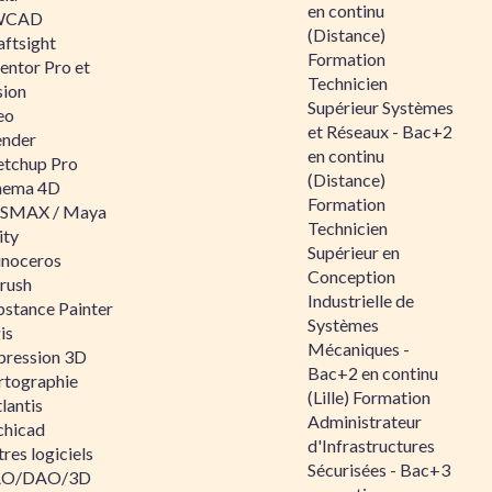
en continu
WCAD
(Distance)
aftsight
Formation
entor Pro et
Technicien
sion
Supérieur Systèmes
eo
et Réseaux - Bac+2
ender
en continu
etchup Pro
(Distance)
nema 4D
Formation
SMAX / Maya
Technicien
ity
Supérieur en
inoceros
Conception
rush
Industrielle de
bstance Painter
Systèmes
is
Mécaniques -
pression 3D
Bac+2 en continu
rtographie
(Lille) Formation
lantis
Administrateur
chicad
d'Infrastructures
res logiciels
Sécurisées - Bac+3
O/DAO/3D