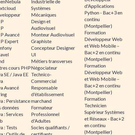
enNebula
Industrielle de
d'Applications
xtcloud
Systèmes
Python - Bac+3 en
veloppeur
Mécaniques
continu
HP
Design et
(Montpellier)
HP
Audiovisuel
Formation
P Avancé
Monteur Audiovisuel
Développeur Web
P Expert
Graphiste
et Web Mobile –
mfony
Concepteur Designer
Bac+2 en continu
ravel
UI
(Montpellier)
nd
Métiers transverses
Formation
tres cours PHP
Négociateur
Développeur Web
a SE / Java EE
Technico-
et Web Mobile –
va
Commercial
Bac+2 en continu
va Avancé
Responsable
(Montpellier)
ring
d'établissement
Formation
a : Persistance
marchand
Technicien
s données
Formateur
Supérieur Systèmes
a : Services
Professionnel
et Réseaux - Bac+2
b
d'Adultes
en continu
a : Tests
Socles qualifiants /
(Montpellier)
a : Outils de
certifiants