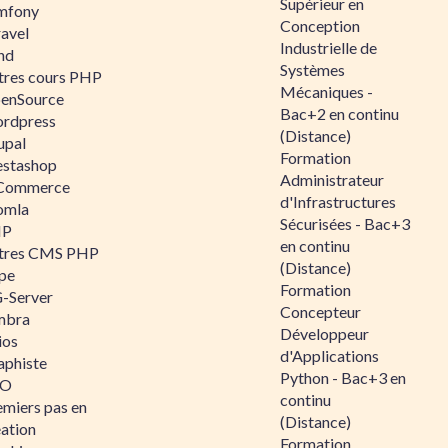
Supérieur en
mfony
Conception
ravel
Industrielle de
nd
Systèmes
tres cours PHP
Mécaniques -
enSource
Bac+2 en continu
rdpress
(Distance)
upal
Formation
estashop
Administrateur
Commerce
d'Infrastructures
omla
Sécurisées - Bac+3
IP
en continu
tres CMS PHP
(Distance)
pe
Formation
-Server
Concepteur
mbra
Développeur
ios
d'Applications
aphiste
Python - Bac+3 en
AO
continu
emiers pas en
(Distance)
éation
Formation