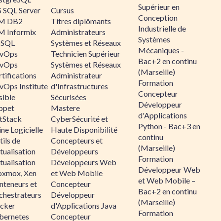
Supérieur en
 SQL Server
Cursus
Conception
M DB2
Titres diplômants
Industrielle de
M Informix
Administrateurs
Systèmes
SQL
Systèmes et Réseaux
Mécaniques -
vOps
Technicien Supérieur
Bac+2 en continu
vOps
Systèmes et Réseaux
(Marseille)
tifications
Administrateur
Formation
vOps Institute
d'Infrastructures
Concepteur
sible
Sécurisées
Développeur
ppet
Mastere
d'Applications
ltStack
CyberSécurité et
Python - Bac+3 en
ne Logicielle
Haute Disponibilité
continu
ils de
Concepteurs et
(Marseille)
tualisation
Développeurs
Formation
tualisation
Développeurs Web
Développeur Web
oxmox, Xen
et Web Mobile
et Web Mobile –
nteneurs et
Concepteur
Bac+2 en continu
chestrateurs
Développeur
(Marseille)
cker
d'Applications Java
Formation
bernetes
Concepteur