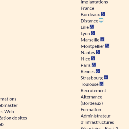
Implantations
France
Bordeaux
Distance
Lille
Lyon
Marseille
Montpellier
Nantes
Nice
Paris
Rennes
Strasbourg
Toulouse
Recrutement
Alternance
rmations
(Bordeaux)
bmaster
Formation
tes Web
Administrateur
ation de sites
d'Infrastructures
eb
Sécurisées - Bac+3