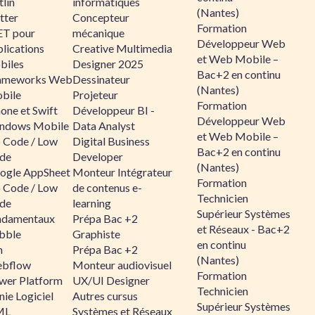
lin
informatiques
(Nantes)
tter
Concepteur
Formation
ET pour
mécanique
Développeur Web
lications
Creative Multimedia
et Web Mobile –
biles
Designer 2025
Bac+2 en continu
ameworks Web
Dessinateur
(Nantes)
bile
Projeteur
Formation
one et Swift
Développeur BI -
Développeur Web
ndows Mobile
Data Analyst
et Web Mobile –
 Code / Low
Digital Business
Bac+2 en continu
de
Developer
(Nantes)
ogle AppSheet
Monteur Intégrateur
Formation
 Code / Low
de contenus e-
Technicien
de
learning
Supérieur Systèmes
ndamentaux
Prépa Bac +2
et Réseaux - Bac+2
bble
Graphiste
en continu
n
Prépa Bac +2
(Nantes)
bflow
Monteur audiovisuel
Formation
wer Platform
UX/UI Designer
Technicien
ie Logiciel
Autres cursus
Supérieur Systèmes
ML
Systèmes et Réseaux