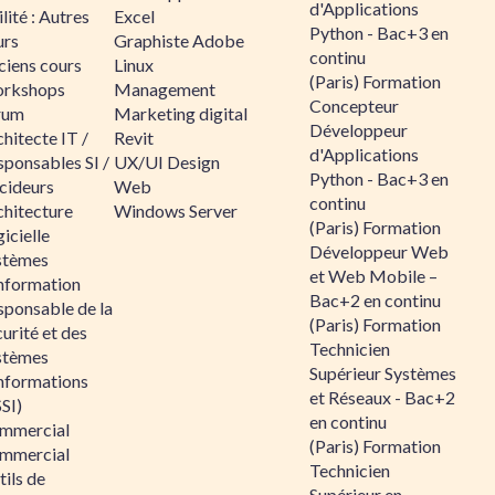
d'Applications
lité : Autres
Excel
Python - Bac+3 en
urs
Graphiste Adobe
continu
ciens cours
Linux
(Paris) Formation
rkshops
Management
Concepteur
rum
Marketing digital
Développeur
hitecte IT /
Revit
d'Applications
sponsables SI /
UX/UI Design
Python - Bac+3 en
cideurs
Web
continu
chitecture
Windows Server
(Paris) Formation
icielle
Développeur Web
stèmes
et Web Mobile –
information
Bac+2 en continu
sponsable de la
(Paris) Formation
urité et des
Technicien
stèmes
Supérieur Systèmes
informations
et Réseaux - Bac+2
SI)
en continu
mmercial
(Paris) Formation
mmercial
Technicien
ils de
Supérieur en