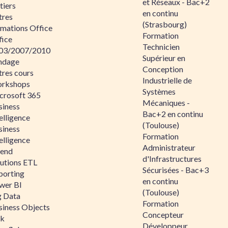
et Réseaux - Bac+2
tiers
en continu
tres
(Strasbourg)
rmations Office
Formation
fice
Technicien
03/2007/2010
Supérieur en
ndage
Conception
tres cours
Industrielle de
rkshops
Systèmes
crosoft 365
Mécaniques -
siness
Bac+2 en continu
elligence
(Toulouse)
siness
Formation
elligence
Administrateur
lend
d'Infrastructures
lutions ETL
Sécurisées - Bac+3
porting
en continu
wer BI
(Toulouse)
g Data
Formation
siness Objects
Concepteur
ik
Développeur