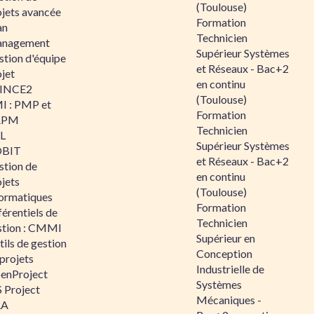
(Toulouse)
ojets avancée
Formation
an
Technicien
nagement
Supérieur Systèmes
stion d'équipe
et Réseaux - Bac+2
jet
en continu
INCE2
(Toulouse)
I : PMP et
Formation
APM
Technicien
IL
Supérieur Systèmes
BIT
et Réseaux - Bac+2
stion de
en continu
jets
(Toulouse)
formatiques
Formation
érentiels de
Technicien
stion : CMMI
Supérieur en
ils de gestion
Conception
projets
Industrielle de
enProject
Systèmes
 Project
Mécaniques -
RA