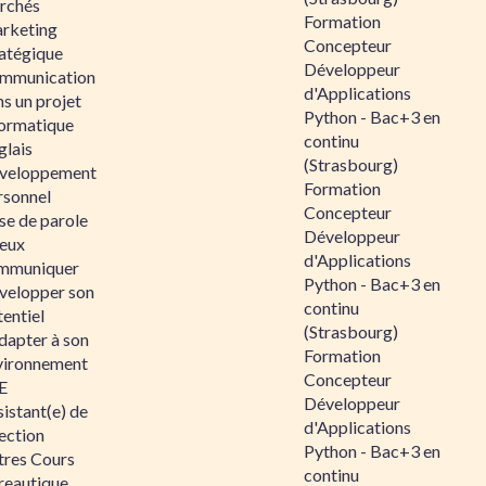
rchés
Formation
rketing
Concepteur
ratégique
Développeur
mmunication
d'Applications
s un projet
Python - Bac+3 en
formatique
continu
glais
(Strasbourg)
veloppement
Formation
rsonnel
Concepteur
se de parole
Développeur
eux
d'Applications
mmuniquer
Python - Bac+3 en
velopper son
continu
entiel
(Strasbourg)
dapter à son
Formation
vironnement
Concepteur
E
Développeur
istant(e) de
d'Applications
ection
Python - Bac+3 en
tres Cours
continu
reautique