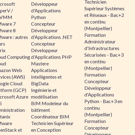
Technicien
crosoft
Développeur
Supérieur Systèmes
perV /
d'Applications
et Réseaux - Bac+2
CVMM
Python
en continu
ware 7
Concepteur
(Montpellier)
ware 8
Développeur
Formation
ware : autres
d'Applications .NET
Administrateur
urs
Concepteur
d'Infrastructures
rix
Développeur
Sécurisées - Bac+3
oud Computing
d'Applications PHP
en continu
oud
Mastere
(Montpellier)
azon Web
Applications
Formation
rvices (AWS)
Intelligentes et
Concepteur
ogle Cloud
BigData
Développeur
atform (GCP)
Ingénierie et
d'Applications
crosoft Azure
modélisation
Python - Bac+3 en
5
BIM Modeleur du
continu
ministration
bâtiment
(Montpellier)
tanix
Coordinateur BIM
Formation
ware
Technicien Supérieur
Concepteur
enStack et
en Conception
Développeur