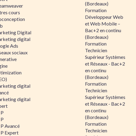
(Bordeaux)
eamweaver
Formation
tres cours
Développeur Web
oconception
et Web Mobile –
b
Bac+2 en continu
rketing Digital
(Bordeaux)
rketing digital
Formation
ogle Ads
Technicien
seaux sociaux
Supérieur Systèmes
nerative
et Réseaux - Bac+2
gine
en continu
timization
(Bordeaux)
EO)
Formation
rketing digital
Technicien
ancé
Supérieur Systèmes
rketing digital
et Réseaux - Bac+2
pert
en continu
HP
(Bordeaux)
HP
Formation
P Avancé
Technicien
P Expert