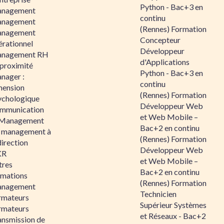
Python - Bac+3 en
nagement
continu
nagement
(Rennes) Formation
nagement
Concepteur
érationnel
Développeur
nagement RH
d'Applications
 proximité
Python - Bac+3 en
nager :
continu
mension
(Rennes) Formation
ychologique
Développeur Web
mmunication
et Web Mobile –
 Management
Bac+2 en continu
 management à
(Rennes) Formation
direction
Développeur Web
KR
et Web Mobile –
tres
Bac+2 en continu
rmations
(Rennes) Formation
nagement
Technicien
rmateurs
Supérieur Systèmes
rmateurs
et Réseaux - Bac+2
ansmission de