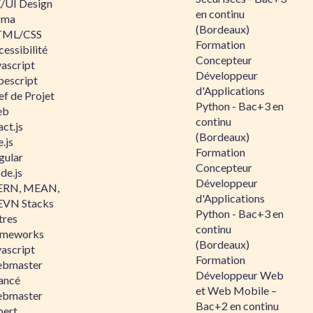
/UI Design
en continu
gma
(Bordeaux)
ML/CSS
Formation
essibilité
Concepteur
vascript
Développeur
pescript
d'Applications
ef de Projet
Python - Bac+3 en
eb
continu
ct.js
(Bordeaux)
.js
Formation
gular
Concepteur
de.js
Développeur
RN, MEAN,
d'Applications
VN Stacks
Python - Bac+3 en
tres
continu
ameworks
(Bordeaux)
vascript
Formation
bmaster
Développeur Web
ancé
et Web Mobile –
bmaster
Bac+2 en continu
pert