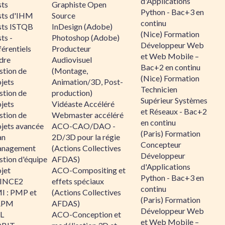
d'Applications
sts
Graphiste Open
Python - Bac+3 en
sts d'IHM
Source
continu
sts ISTQB
InDesign (Adobe)
(Nice) Formation
ts -
Photoshop (Adobe)
Développeur Web
érentiels
Producteur
et Web Mobile –
dre
Audiovisuel
Bac+2 en continu
stion de
(Montage,
(Nice) Formation
jets
Animation/3D, Post-
Technicien
stion de
production)
Supérieur Systèmes
jets
Vidéaste Accéléré
et Réseaux - Bac+2
stion de
Webmaster accéléré
en continu
ojets avancée
ACO-CAO/DAO -
(Paris) Formation
an
2D/3D pour la régie
Concepteur
nagement
(Actions Collectives
Développeur
stion d'équipe
AFDAS)
d'Applications
jet
ACO-Compositing et
Python - Bac+3 en
INCE2
effets spéciaux
continu
I : PMP et
(Actions Collectives
(Paris) Formation
APM
AFDAS)
Développeur Web
IL
ACO-Conception et
et Web Mobile –