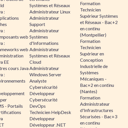
Formation
ld
Systèmes et Réseaux
Technicien
a :
Administrateur Linux
Supérieur Systèmes
plications
Administrateur
et Réseaux - Bac+2
ches
Support
en continu
a :
Administrateur
(Montpellier)
mposants web
Systèmes
Formation
a :
d'Informations
Technicien
ameworks web
Administrateur
Supérieur en
ministration
Systèmes et Réseaux
Conception
va EE
Cloud
Industrielle de
tres cours Java
Administrateur
Systèmes
a :
Windows Server
Mécaniques -
vironnements
Analyste
Bac+2 en continu
Cybersécurité
(Nantes)
veloppement
Développeur
Formation
sper
Cybersécurité
Administrateur
S - Portails
DevOps
d'Infrastructures
tifications
Technicien HelpDesk
Sécurisées - Bac+3
va
Développeur
en continu
ET
Développeur .NET