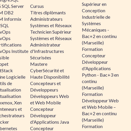
Supérieur en
 SQL Server
Cursus
Conception
M DB2
Titres diplômants
Industrielle de
M Informix
Administrateurs
Systèmes
SQL
Systèmes et Réseaux
Mécaniques -
vOps
Technicien Supérieur
Bac+2 en continu
vOps
Systèmes et Réseaux
(Marseille)
tifications
Administrateur
Formation
vOps Institute
d'Infrastructures
Concepteur
sible
Sécurisées
Développeur
ppet
Mastere
d'Applications
ltStack
CyberSécurité et
Python - Bac+3 en
ne Logicielle
Haute Disponibilité
continu
ils de
Concepteurs et
(Marseille)
tualisation
Développeurs
Formation
tualisation
Développeurs Web
Développeur Web
oxmox, Xen
et Web Mobile
et Web Mobile –
nteneurs et
Concepteur
Bac+2 en continu
chestrateurs
Développeur
(Marseille)
cker
d'Applications Java
Formation
bernetes
Concepteur