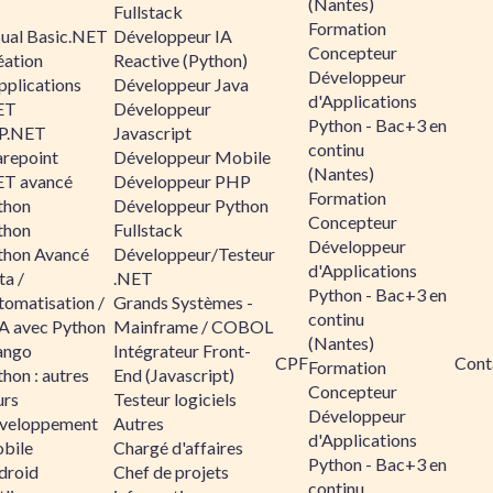
(Nantes)
Fullstack
Formation
sual Basic.NET
Développeur IA
Concepteur
éation
Reactive (Python)
Développeur
pplications
Développeur Java
d'Applications
ET
Développeur
Python - Bac+3 en
P.NET
Javascript
continu
arepoint
Développeur Mobile
(Nantes)
ET avancé
Développeur PHP
Formation
thon
Développeur Python
Concepteur
thon
Fullstack
Développeur
thon Avancé
Développeur/Testeur
d'Applications
ta /
.NET
Python - Bac+3 en
tomatisation /
Grands Systèmes -
continu
A avec Python
Mainframe / COBOL
(Nantes)
ango
Intégrateur Front-
CPF
Cont
Formation
hon : autres
End (Javascript)
Concepteur
urs
Testeur logiciels
Développeur
veloppement
Autres
d'Applications
bile
Chargé d'affaires
Python - Bac+3 en
droid
Chef de projets
continu