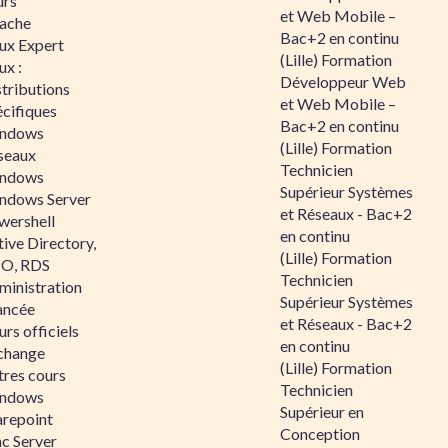
urs
et Web Mobile –
ache
Bac+2 en continu
nux Expert
(Lille) Formation
ux :
Développeur Web
tributions
et Web Mobile –
écifiques
Bac+2 en continu
ndows
(Lille) Formation
seaux
Technicien
ndows
Supérieur Systèmes
ndows Server
et Réseaux - Bac+2
wershell
en continu
ive Directory,
(Lille) Formation
O, RDS
Technicien
ministration
Supérieur Systèmes
ancée
et Réseaux - Bac+2
rs officiels
en continu
change
(Lille) Formation
tres cours
Technicien
ndows
Supérieur en
arepoint
Conception
nc Server