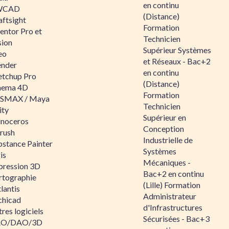
en continu
WCAD
(Distance)
aftsight
Formation
entor Pro et
Technicien
sion
Supérieur Systèmes
eo
et Réseaux - Bac+2
ender
en continu
etchup Pro
(Distance)
nema 4D
Formation
SMAX / Maya
Technicien
ity
Supérieur en
inoceros
Conception
rush
Industrielle de
bstance Painter
Systèmes
is
Mécaniques -
pression 3D
Bac+2 en continu
rtographie
(Lille) Formation
lantis
Administrateur
chicad
d'Infrastructures
res logiciels
Sécurisées - Bac+3
O/DAO/3D