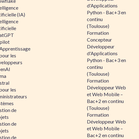
owflake
d'Applications
elligence
Python - Bac+3 en
ificielle (IA)
continu
elligence
(Toulouse)
ificielle
Formation
atGPT
Concepteur
pilot
Développeur
 Apprentissage
d'Applications
pour les
Python - Bac+3 en
veloppeurs
continu
enAI
(Toulouse)
ama
Formation
stral
Développeur Web
pour les
et Web Mobile –
ministrateurs
Bac+2 en continu
stèmes
(Toulouse)
stion de
Formation
jets
Développeur Web
stion de
et Web Mobile –
jets
Bac+2 en continu
stion de