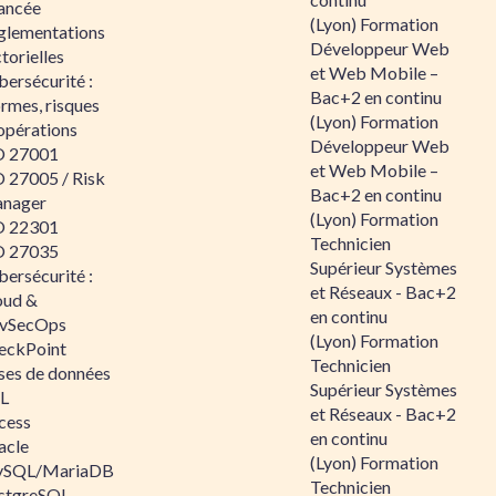
ancée
(Lyon) Formation
glementations
Développeur Web
torielles
et Web Mobile –
ersécurité :
Bac+2 en continu
rmes, risques
(Lyon) Formation
opérations
Développeur Web
O 27001
et Web Mobile –
O 27005 / Risk
Bac+2 en continu
nager
(Lyon) Formation
O 22301
Technicien
O 27035
Supérieur Systèmes
ersécurité :
et Réseaux - Bac+2
oud &
en continu
vSecOps
(Lyon) Formation
eckPoint
Technicien
ses de données
Supérieur Systèmes
L
et Réseaux - Bac+2
cess
en continu
acle
(Lyon) Formation
SQL/MariaDB
Technicien
stgreSQL