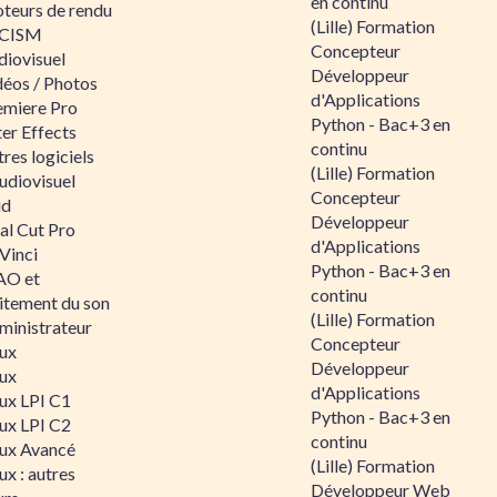
en continu
teurs de rendu
(Lille) Formation
CISM
Concepteur
diovisuel
Développeur
déos / Photos
d'Applications
emiere Pro
Python - Bac+3 en
er Effects
continu
res logiciels
(Lille) Formation
udiovisuel
Concepteur
id
Développeur
al Cut Pro
d'Applications
Vinci
Python - Bac+3 en
O et
continu
aitement du son
(Lille) Formation
ministrateur
Concepteur
nux
Développeur
nux
d'Applications
nux LPI C1
Python - Bac+3 en
nux LPI C2
continu
nux Avancé
(Lille) Formation
ux : autres
Développeur Web