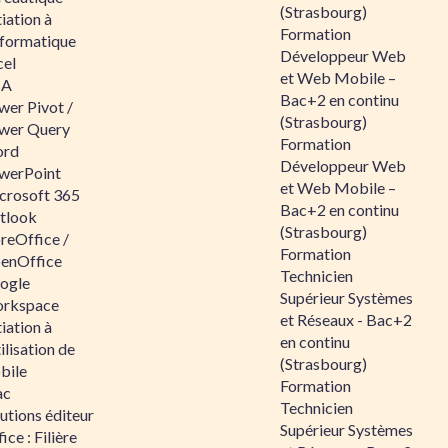
(Strasbourg)
tiation à
Formation
nformatique
Développeur Web
cel
et Web Mobile –
BA
Bac+2 en continu
wer Pivot /
(Strasbourg)
wer Query
Formation
rd
Développeur Web
werPoint
et Web Mobile –
crosoft 365
Bac+2 en continu
tlook
(Strasbourg)
reOffice /
Formation
enOffice
Technicien
ogle
Supérieur Systèmes
rkspace
et Réseaux - Bac+2
tiation à
en continu
tilisation de
(Strasbourg)
bile
Formation
ac
Technicien
utions éditeur
Supérieur Systèmes
ice : Filière