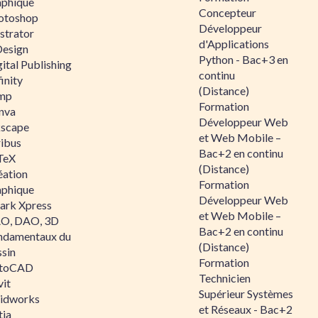
aphique
Concepteur
otoshop
Développeur
ustrator
d'Applications
Design
Python - Bac+3 en
ital Publishing
continu
inity
(Distance)
mp
Formation
nva
Développeur Web
kscape
et Web Mobile –
ribus
Bac+2 en continu
TeX
(Distance)
éation
Formation
aphique
Développeur Web
ark Xpress
et Web Mobile –
O, DAO, 3D
Bac+2 en continu
ndamentaux du
(Distance)
ssin
Formation
toCAD
Technicien
vit
Supérieur Systèmes
lidworks
et Réseaux - Bac+2
tia