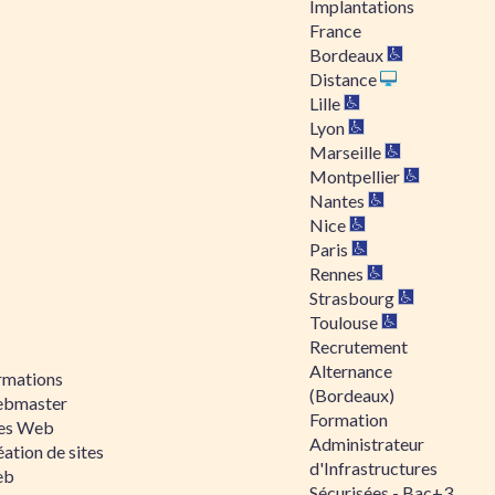
Implantations
France
Bordeaux
Distance
Lille
Lyon
Marseille
Montpellier
Nantes
Nice
Paris
Rennes
Strasbourg
Toulouse
Recrutement
Alternance
rmations
(Bordeaux)
bmaster
Formation
tes Web
Administrateur
ation de sites
d'Infrastructures
eb
Sécurisées - Bac+3