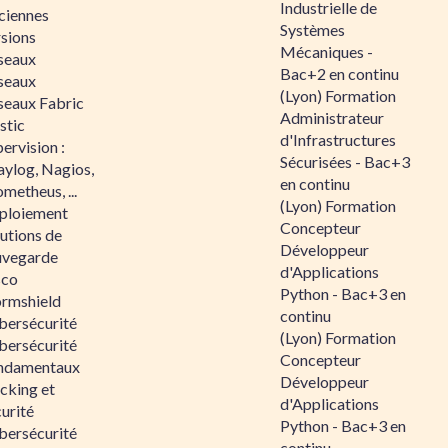
Industrielle de
ciennes
Systèmes
rsions
Mécaniques -
seaux
Bac+2 en continu
seaux
(Lyon) Formation
seaux Fabric
Administrateur
stic
d'Infrastructures
ervision :
Sécurisées - Bac+3
aylog, Nagios,
en continu
metheus, ...
(Lyon) Formation
ploiement
Concepteur
utions de
Développeur
uvegarde
d'Applications
sco
Python - Bac+3 en
ormshield
continu
bersécurité
(Lyon) Formation
bersécurité
Concepteur
ndamentaux
Développeur
cking et
d'Applications
urité
Python - Bac+3 en
bersécurité
continu