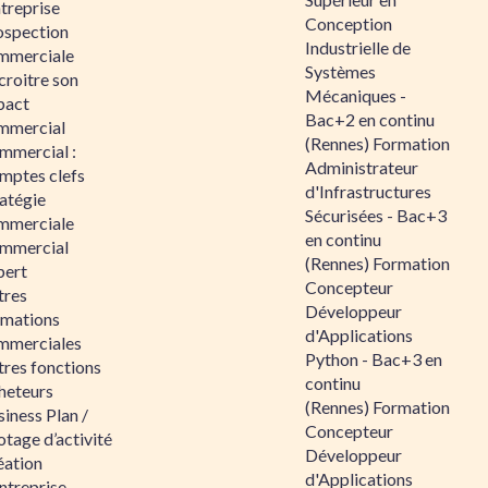
ntreprise
Conception
ospection
Industrielle de
mmerciale
Systèmes
croitre son
Mécaniques -
pact
Bac+2 en continu
mmercial
(Rennes) Formation
mmercial :
Administrateur
mptes clefs
d'Infrastructures
atégie
Sécurisées - Bac+3
mmerciale
en continu
mmercial
(Rennes) Formation
pert
Concepteur
tres
Développeur
rmations
d'Applications
mmerciales
Python - Bac+3 en
tres fonctions
continu
heteurs
(Rennes) Formation
iness Plan /
Concepteur
otage d’activité
Développeur
éation
d'Applications
ntreprise