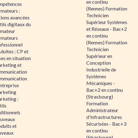
en continu
mpétences
(Rennes) Formation
rmateurs :
Technicien
tions avancées
Supérieur Systèmes
ils digitaux du
et Réseaux - Bac+2
rmateur
en continu
rmateurs
(Rennes) Formation
ofessionnel
Technicien
dultes : CP et
Supérieur en
es en situation
Conception
rketing et
Industrielle de
mmunication
Systèmes
mmunication
Mécaniques -
ntreprise
Bac+2 en continu
rketing
(Strasbourg)
rketing :
Formation
ils
Administrateur
ditionnels
d'Infrastructures
uveaux
Sécurisées - Bac+3
duits et
en continu
uveaux
(Strasbourg)