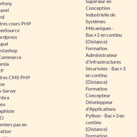
Supérieur en
mfony
Conception
ravel
Industrielle de
nd
Systèmes
tres cours PHP
Mécaniques -
enSource
Bac+2 en continu
rdpress
(Distance)
upal
Formation
estashop
Administrateur
Commerce
d'Infrastructures
omla
Sécurisées - Bac+3
IP
en continu
tres CMS PHP
(Distance)
pe
Formation
-Server
Concepteur
mbra
Développeur
ios
d'Applications
aphiste
Python - Bac+3 en
AO
continu
emiers pas en
(Distance)
éation
Formation