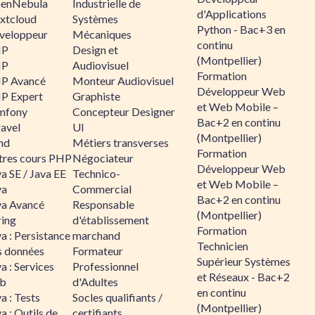
enNebula
Industrielle de
d'Applications
xtcloud
Systèmes
Python - Bac+3 en
veloppeur
Mécaniques
continu
HP
Design et
(Montpellier)
HP
Audiovisuel
Formation
P Avancé
Monteur Audiovisuel
Développeur Web
P Expert
Graphiste
et Web Mobile –
mfony
Concepteur Designer
Bac+2 en continu
ravel
UI
(Montpellier)
nd
Métiers transverses
Formation
tres cours PHP
Négociateur
Développeur Web
a SE / Java EE
Technico-
et Web Mobile –
va
Commercial
Bac+2 en continu
va Avancé
Responsable
(Montpellier)
ring
d'établissement
Formation
a : Persistance
marchand
Technicien
s données
Formateur
Supérieur Systèmes
a : Services
Professionnel
et Réseaux - Bac+2
b
d'Adultes
en continu
a : Tests
Socles qualifiants /
(Montpellier)
a : Outils de
certifiants