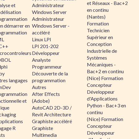
et Réseaux - Bac+2
alyse et
Administrateur
en continu
délisation
Windows Server
(Nantes)
ogrammation
Administrateur
Formation
en démarrer en
Windows Server -
Technicien
ogrammation
accéléré
Supérieur en
ML
Linux LPI
Conception
C++
LPI 201-202
Industrielle de
crocontroleurs
Développeur
Systèmes
OBOL
Analyste
Mécaniques -
lphi
Programmeur
Bac+2 en continu
by
Découverte de la
(Nice) Formation
tres langages
programmation
Concepteur
nDev
Autres
Développeur
ogrammation
After Effects
d'Applications
ctionnelle et
(Adobe)
Python - Bac+3 en
gique
AutoCAD 2D-3D /
continu
ckaging
Revit Architecture
(Nice) Formation
pplications
Graphiste accéléré
Concepteur
ngage R
Graphiste
Développeur
sts
Multimedia