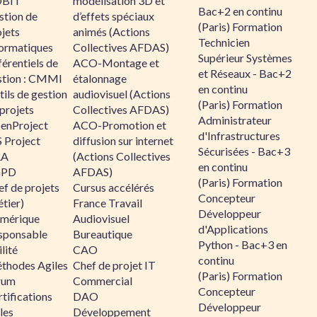
BIT
modélisation 3D et
Bac+2 en continu
stion de
d’effets spéciaux
(Paris) Formation
jets
animés (Actions
Technicien
formatiques
Collectives AFDAS)
Supérieur Systèmes
érentiels de
ACO-Montage et
et Réseaux - Bac+2
stion : CMMI
étalonnage
en continu
ils de gestion
audiovisuel (Actions
(Paris) Formation
projets
Collectives AFDAS)
Administrateur
enProject
ACO-Promotion et
d'Infrastructures
 Project
diffusion sur internet
Sécurisées - Bac+3
RA
(Actions Collectives
en continu
GPD
AFDAS)
(Paris) Formation
f de projets
Cursus accélérés
Concepteur
tier)
France Travail
Développeur
mérique
Audiovisuel
d'Applications
sponsable
Bureautique
Python - Bac+3 en
lité
CAO
continu
thodes Agiles
Chef de projet IT
(Paris) Formation
rum
Commercial
Concepteur
tifications
DAO
Développeur
les
Développement