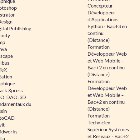
aphique
Concepteur
otoshop
Développeur
ustrator
d'Applications
Design
Python - Bac+3 en
ital Publishing
continu
inity
(Distance)
mp
Formation
nva
Développeur Web
kscape
et Web Mobile –
ribus
Bac+2 en continu
TeX
(Distance)
éation
Formation
aphique
Développeur Web
ark Xpress
et Web Mobile –
O, DAO, 3D
Bac+2 en continu
ndamentaux du
(Distance)
ssin
Formation
toCAD
Technicien
vit
Supérieur Systèmes
lidworks
et Réseaux - Bac+2
tia