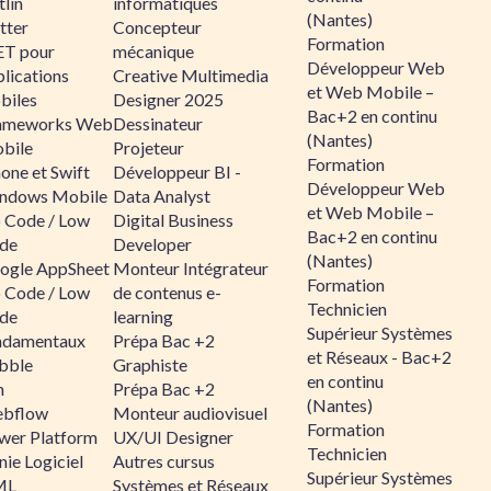
lin
informatiques
(Nantes)
tter
Concepteur
Formation
ET pour
mécanique
Développeur Web
lications
Creative Multimedia
et Web Mobile –
biles
Designer 2025
Bac+2 en continu
ameworks Web
Dessinateur
(Nantes)
bile
Projeteur
Formation
one et Swift
Développeur BI -
Développeur Web
ndows Mobile
Data Analyst
et Web Mobile –
 Code / Low
Digital Business
Bac+2 en continu
de
Developer
(Nantes)
ogle AppSheet
Monteur Intégrateur
Formation
 Code / Low
de contenus e-
Technicien
de
learning
Supérieur Systèmes
ndamentaux
Prépa Bac +2
et Réseaux - Bac+2
bble
Graphiste
en continu
n
Prépa Bac +2
(Nantes)
bflow
Monteur audiovisuel
Formation
wer Platform
UX/UI Designer
Technicien
ie Logiciel
Autres cursus
Supérieur Systèmes
ML
Systèmes et Réseaux