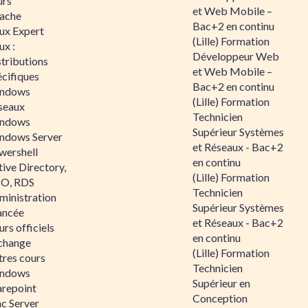
urs
et Web Mobile –
ache
Bac+2 en continu
nux Expert
(Lille) Formation
ux :
Développeur Web
tributions
et Web Mobile –
écifiques
Bac+2 en continu
ndows
(Lille) Formation
seaux
Technicien
ndows
Supérieur Systèmes
ndows Server
et Réseaux - Bac+2
wershell
en continu
ive Directory,
(Lille) Formation
O, RDS
Technicien
ministration
Supérieur Systèmes
ancée
et Réseaux - Bac+2
rs officiels
en continu
change
(Lille) Formation
tres cours
Technicien
ndows
Supérieur en
arepoint
Conception
nc Server