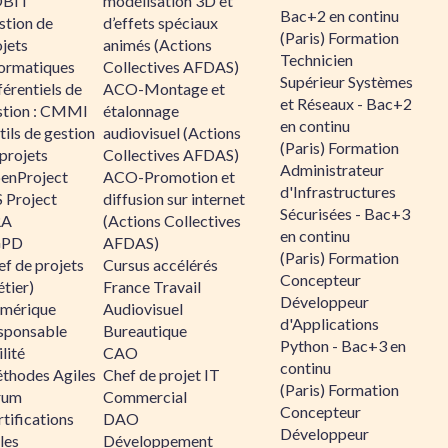
BIT
modélisation 3D et
Bac+2 en continu
stion de
d’effets spéciaux
(Paris) Formation
jets
animés (Actions
Technicien
formatiques
Collectives AFDAS)
Supérieur Systèmes
érentiels de
ACO-Montage et
et Réseaux - Bac+2
stion : CMMI
étalonnage
en continu
ils de gestion
audiovisuel (Actions
(Paris) Formation
projets
Collectives AFDAS)
Administrateur
enProject
ACO-Promotion et
d'Infrastructures
 Project
diffusion sur internet
Sécurisées - Bac+3
RA
(Actions Collectives
en continu
GPD
AFDAS)
(Paris) Formation
f de projets
Cursus accélérés
Concepteur
tier)
France Travail
Développeur
mérique
Audiovisuel
d'Applications
sponsable
Bureautique
Python - Bac+3 en
lité
CAO
continu
thodes Agiles
Chef de projet IT
(Paris) Formation
rum
Commercial
Concepteur
tifications
DAO
Développeur
les
Développement