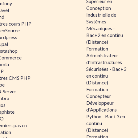
Supérieur en
mfony
Conception
ravel
Industrielle de
nd
Systèmes
tres cours PHP
Mécaniques -
enSource
Bac+2 en continu
rdpress
(Distance)
upal
Formation
estashop
Administrateur
Commerce
d'Infrastructures
omla
Sécurisées - Bac+3
IP
en continu
tres CMS PHP
(Distance)
pe
Formation
-Server
Concepteur
mbra
Développeur
ios
d'Applications
aphiste
Python - Bac+3 en
AO
continu
emiers pas en
(Distance)
éation
Formation