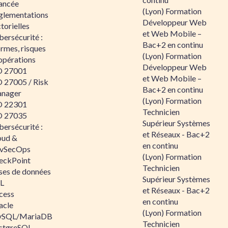
ancée
(Lyon) Formation
glementations
Développeur Web
torielles
et Web Mobile –
ersécurité :
Bac+2 en continu
rmes, risques
(Lyon) Formation
opérations
Développeur Web
O 27001
et Web Mobile –
O 27005 / Risk
Bac+2 en continu
nager
(Lyon) Formation
O 22301
Technicien
O 27035
Supérieur Systèmes
ersécurité :
et Réseaux - Bac+2
oud &
en continu
vSecOps
(Lyon) Formation
eckPoint
Technicien
ses de données
Supérieur Systèmes
L
et Réseaux - Bac+2
cess
en continu
acle
(Lyon) Formation
SQL/MariaDB
Technicien
stgreSQL