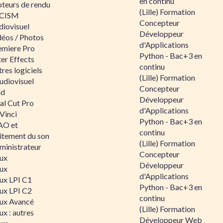
en continu
teurs de rendu
(Lille) Formation
CISM
Concepteur
diovisuel
Développeur
déos / Photos
d'Applications
emiere Pro
Python - Bac+3 en
er Effects
continu
res logiciels
(Lille) Formation
udiovisuel
Concepteur
id
Développeur
al Cut Pro
d'Applications
Vinci
Python - Bac+3 en
O et
continu
aitement du son
(Lille) Formation
ministrateur
Concepteur
nux
Développeur
nux
d'Applications
nux LPI C1
Python - Bac+3 en
nux LPI C2
continu
nux Avancé
(Lille) Formation
ux : autres
Développeur Web