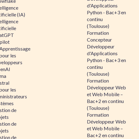
owflake
d'Applications
elligence
Python - Bac+3 en
ificielle (IA)
continu
elligence
(Toulouse)
ificielle
Formation
atGPT
Concepteur
pilot
Développeur
 Apprentissage
d'Applications
pour les
Python - Bac+3 en
veloppeurs
continu
enAI
(Toulouse)
ama
Formation
stral
Développeur Web
pour les
et Web Mobile –
ministrateurs
Bac+2 en continu
stèmes
(Toulouse)
stion de
Formation
jets
Développeur Web
stion de
et Web Mobile –
jets
Bac+2 en continu
stion de