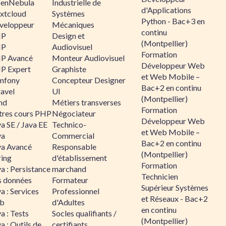
enNebula
Industrielle de
d'Applications
xtcloud
Systèmes
Python - Bac+3 en
veloppeur
Mécaniques
continu
HP
Design et
(Montpellier)
HP
Audiovisuel
Formation
P Avancé
Monteur Audiovisuel
Développeur Web
P Expert
Graphiste
et Web Mobile –
mfony
Concepteur Designer
Bac+2 en continu
ravel
UI
(Montpellier)
nd
Métiers transverses
Formation
tres cours PHP
Négociateur
Développeur Web
a SE / Java EE
Technico-
et Web Mobile –
va
Commercial
Bac+2 en continu
va Avancé
Responsable
(Montpellier)
ring
d'établissement
Formation
a : Persistance
marchand
Technicien
s données
Formateur
Supérieur Systèmes
a : Services
Professionnel
et Réseaux - Bac+2
b
d'Adultes
en continu
a : Tests
Socles qualifiants /
(Montpellier)
a : Outils de
certifiants