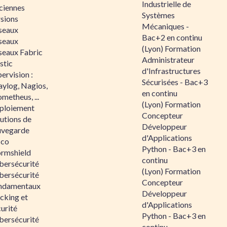
Industrielle de
ciennes
Systèmes
rsions
Mécaniques -
seaux
Bac+2 en continu
seaux
(Lyon) Formation
seaux Fabric
Administrateur
stic
d'Infrastructures
ervision :
Sécurisées - Bac+3
aylog, Nagios,
en continu
metheus, ...
(Lyon) Formation
ploiement
Concepteur
utions de
Développeur
uvegarde
d'Applications
sco
Python - Bac+3 en
ormshield
continu
bersécurité
(Lyon) Formation
bersécurité
Concepteur
ndamentaux
Développeur
cking et
d'Applications
urité
Python - Bac+3 en
bersécurité
continu