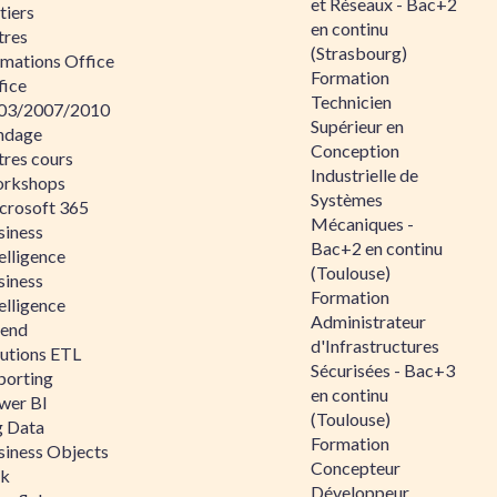
et Réseaux - Bac+2
tiers
en continu
tres
(Strasbourg)
rmations Office
Formation
fice
Technicien
03/2007/2010
Supérieur en
ndage
Conception
tres cours
Industrielle de
rkshops
Systèmes
crosoft 365
Mécaniques -
siness
Bac+2 en continu
elligence
(Toulouse)
siness
Formation
elligence
Administrateur
lend
d'Infrastructures
lutions ETL
Sécurisées - Bac+3
porting
en continu
wer BI
(Toulouse)
g Data
Formation
siness Objects
Concepteur
ik
Développeur