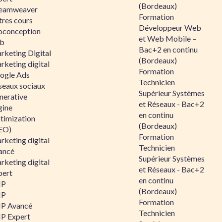
(Bordeaux)
eamweaver
Formation
tres cours
Développeur Web
oconception
et Web Mobile –
b
Bac+2 en continu
rketing Digital
(Bordeaux)
rketing digital
Formation
ogle Ads
Technicien
seaux sociaux
Supérieur Systèmes
nerative
et Réseaux - Bac+2
gine
en continu
timization
(Bordeaux)
EO)
Formation
rketing digital
Technicien
ancé
Supérieur Systèmes
rketing digital
et Réseaux - Bac+2
pert
en continu
HP
(Bordeaux)
HP
Formation
P Avancé
Technicien
P Expert