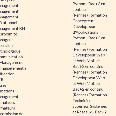
Python - Bac+3 en
nagement
continu
nagement
(Rennes) Formation
nagement
Concepteur
érationnel
Développeur
nagement RH
d'Applications
 proximité
Python - Bac+3 en
nager :
continu
mension
(Rennes) Formation
ychologique
Développeur Web
mmunication
et Web Mobile –
 Management
Bac+2 en continu
 management à
(Rennes) Formation
direction
Développeur Web
KR
et Web Mobile –
tres
Bac+2 en continu
rmations
(Rennes) Formation
nagement
Technicien
rmateurs
Supérieur Systèmes
rmateurs
et Réseaux - Bac+2
ansmission de