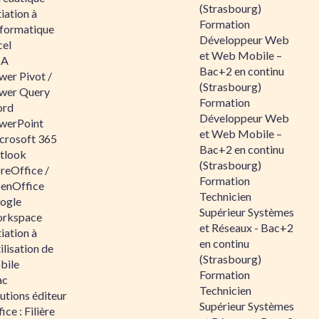
(Strasbourg)
tiation à
Formation
nformatique
Développeur Web
cel
et Web Mobile –
BA
Bac+2 en continu
wer Pivot /
(Strasbourg)
wer Query
Formation
rd
Développeur Web
werPoint
et Web Mobile –
crosoft 365
Bac+2 en continu
tlook
(Strasbourg)
reOffice /
Formation
enOffice
Technicien
ogle
Supérieur Systèmes
rkspace
et Réseaux - Bac+2
tiation à
en continu
tilisation de
(Strasbourg)
bile
Formation
ac
Technicien
utions éditeur
Supérieur Systèmes
ice : Filière