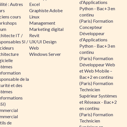
d'Applications
lité : Autres
Excel
Python - Bac+3 en
urs
Graphiste Adobe
continu
ciens cours
Linux
(Paris) Formation
rkshops
Management
Concepteur
rum
Marketing digital
Développeur
hitecte IT /
Revit
d'Applications
sponsables SI /
UX/UI Design
Python - Bac+3 en
cideurs
Web
continu
chitecture
Windows Server
(Paris) Formation
icielle
Développeur Web
stèmes
et Web Mobile –
information
Bac+2 en continu
sponsable de la
(Paris) Formation
urité et des
Technicien
stèmes
Supérieur Systèmes
informations
et Réseaux - Bac+2
SI)
en continu
mmercial
(Paris) Formation
mmercial
Technicien
ils de
Supérieur en