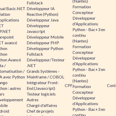
(Nantes)
Fullstack
Formation
sual Basic.NET
Développeur IA
Concepteur
éation
Reactive (Python)
Développeur
pplications
Développeur Java
d'Applications
ET
Développeur
Python - Bac+3 en
P.NET
Javascript
continu
arepoint
Développeur Mobile
(Nantes)
ET avancé
Développeur PHP
Formation
thon
Développeur Python
Concepteur
thon
Fullstack
Développeur
thon Avancé
Développeur/Testeur
d'Applications
ta /
.NET
Python - Bac+3 en
tomatisation /
Grands Systèmes -
continu
A avec Python
Mainframe / COBOL
(Nantes)
ango
Intégrateur Front-
CPF
Cont
Formation
hon : autres
End (Javascript)
Concepteur
urs
Testeur logiciels
Développeur
veloppement
Autres
d'Applications
bile
Chargé d'affaires
Python - Bac+3 en
droid
Chef de projets
continu