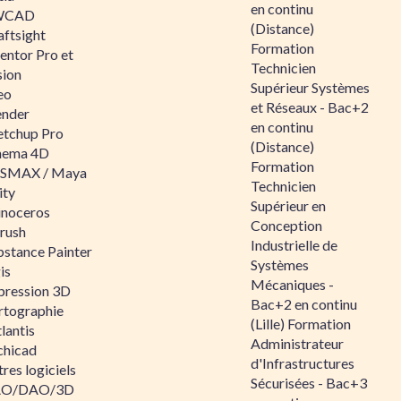
en continu
WCAD
(Distance)
aftsight
Formation
entor Pro et
Technicien
sion
Supérieur Systèmes
eo
et Réseaux - Bac+2
ender
en continu
etchup Pro
(Distance)
nema 4D
Formation
SMAX / Maya
Technicien
ity
Supérieur en
inoceros
Conception
rush
Industrielle de
bstance Painter
Systèmes
is
Mécaniques -
pression 3D
Bac+2 en continu
rtographie
(Lille) Formation
lantis
Administrateur
chicad
d'Infrastructures
res logiciels
Sécurisées - Bac+3
O/DAO/3D