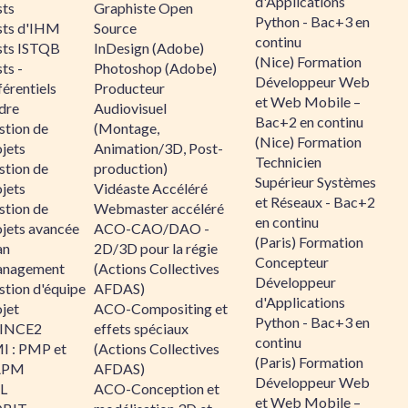
d'Applications
sts
Graphiste Open
Python - Bac+3 en
sts d'IHM
Source
continu
sts ISTQB
InDesign (Adobe)
(Nice) Formation
ts -
Photoshop (Adobe)
Développeur Web
érentiels
Producteur
et Web Mobile –
dre
Audiovisuel
Bac+2 en continu
stion de
(Montage,
(Nice) Formation
jets
Animation/3D, Post-
Technicien
stion de
production)
Supérieur Systèmes
jets
Vidéaste Accéléré
et Réseaux - Bac+2
stion de
Webmaster accéléré
en continu
ojets avancée
ACO-CAO/DAO -
(Paris) Formation
an
2D/3D pour la régie
Concepteur
nagement
(Actions Collectives
Développeur
stion d'équipe
AFDAS)
d'Applications
jet
ACO-Compositing et
Python - Bac+3 en
INCE2
effets spéciaux
continu
I : PMP et
(Actions Collectives
(Paris) Formation
APM
AFDAS)
Développeur Web
IL
ACO-Conception et
et Web Mobile –