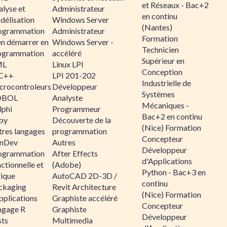
et Réseaux - Bac+2
alyse et
Administrateur
en continu
délisation
Windows Server
(Nantes)
ogrammation
Administrateur
Formation
en démarrer en
Windows Server -
Technicien
ogrammation
accéléré
Supérieur en
ML
Linux LPI
Conception
C++
LPI 201-202
Industrielle de
crocontroleurs
Développeur
Systèmes
OBOL
Analyste
Mécaniques -
lphi
Programmeur
Bac+2 en continu
by
Découverte de la
(Nice) Formation
tres langages
programmation
Concepteur
nDev
Autres
Développeur
ogrammation
After Effects
d'Applications
ctionnelle et
(Adobe)
Python - Bac+3 en
gique
AutoCAD 2D-3D /
continu
ckaging
Revit Architecture
(Nice) Formation
pplications
Graphiste accéléré
Concepteur
ngage R
Graphiste
Développeur
sts
Multimedia