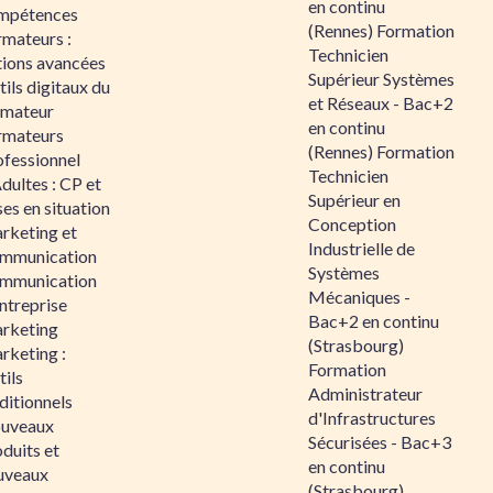
en continu
mpétences
(Rennes) Formation
rmateurs :
Technicien
tions avancées
Supérieur Systèmes
ils digitaux du
et Réseaux - Bac+2
rmateur
en continu
rmateurs
(Rennes) Formation
ofessionnel
Technicien
dultes : CP et
Supérieur en
es en situation
Conception
rketing et
Industrielle de
mmunication
Systèmes
mmunication
Mécaniques -
ntreprise
Bac+2 en continu
rketing
(Strasbourg)
rketing :
Formation
ils
Administrateur
ditionnels
d'Infrastructures
uveaux
Sécurisées - Bac+3
duits et
en continu
uveaux
(Strasbourg)