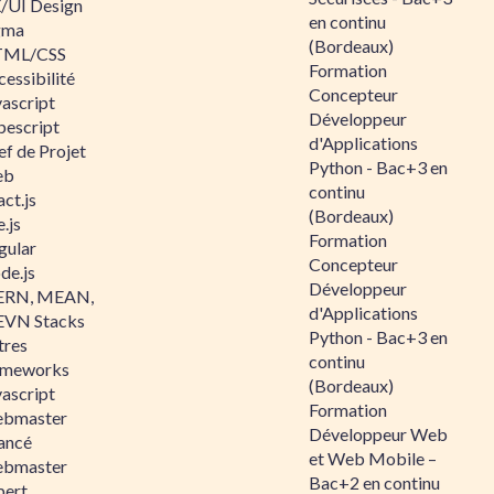
/UI Design
en continu
gma
(Bordeaux)
ML/CSS
Formation
essibilité
Concepteur
vascript
Développeur
pescript
d'Applications
ef de Projet
Python - Bac+3 en
eb
continu
ct.js
(Bordeaux)
.js
Formation
gular
Concepteur
de.js
Développeur
RN, MEAN,
d'Applications
VN Stacks
Python - Bac+3 en
tres
continu
ameworks
(Bordeaux)
vascript
Formation
bmaster
Développeur Web
ancé
et Web Mobile –
bmaster
Bac+2 en continu
pert