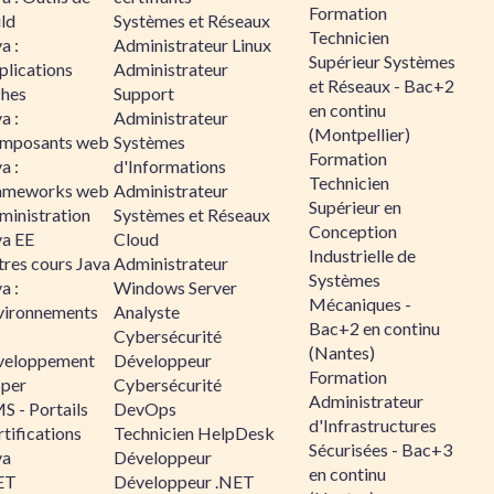
Formation
ld
Systèmes et Réseaux
Technicien
a :
Administrateur Linux
Supérieur Systèmes
plications
Administrateur
et Réseaux - Bac+2
ches
Support
en continu
a :
Administrateur
(Montpellier)
mposants web
Systèmes
Formation
a :
d'Informations
Technicien
ameworks web
Administrateur
Supérieur en
ministration
Systèmes et Réseaux
Conception
va EE
Cloud
Industrielle de
tres cours Java
Administrateur
Systèmes
a :
Windows Server
Mécaniques -
vironnements
Analyste
Bac+2 en continu
Cybersécurité
(Nantes)
veloppement
Développeur
Formation
sper
Cybersécurité
Administrateur
S - Portails
DevOps
d'Infrastructures
tifications
Technicien HelpDesk
Sécurisées - Bac+3
va
Développeur
en continu
ET
Développeur .NET