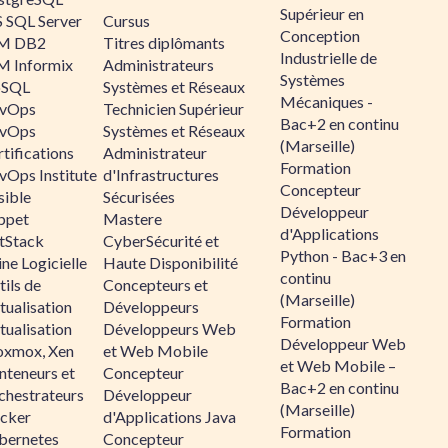
Supérieur en
 SQL Server
Cursus
Conception
M DB2
Titres diplômants
Industrielle de
M Informix
Administrateurs
Systèmes
SQL
Systèmes et Réseaux
Mécaniques -
vOps
Technicien Supérieur
Bac+2 en continu
vOps
Systèmes et Réseaux
(Marseille)
tifications
Administrateur
Formation
vOps Institute
d'Infrastructures
Concepteur
sible
Sécurisées
Développeur
ppet
Mastere
d'Applications
ltStack
CyberSécurité et
Python - Bac+3 en
ne Logicielle
Haute Disponibilité
continu
ils de
Concepteurs et
(Marseille)
tualisation
Développeurs
Formation
tualisation
Développeurs Web
Développeur Web
oxmox, Xen
et Web Mobile
et Web Mobile –
nteneurs et
Concepteur
Bac+2 en continu
chestrateurs
Développeur
(Marseille)
cker
d'Applications Java
Formation
bernetes
Concepteur