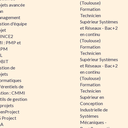
(Toulouse)
ojets avancée
Formation
an
Technicien
nagement
Supérieur Systèmes
stion d'équipe
et Réseaux - Bac+2
jet
en continu
INCE2
(Toulouse)
I : PMP et
Formation
APM
Technicien
IL
Supérieur Systèmes
BIT
et Réseaux - Bac+2
stion de
en continu
jets
(Toulouse)
formatiques
Formation
érentiels de
Technicien
stion : CMMI
Supérieur en
ils de gestion
Conception
projets
Industrielle de
enProject
Systèmes
 Project
Mécaniques -
RA