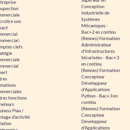
ntreprise
Conception
ospection
Industrielle de
mmerciale
Systèmes
croitre son
Mécaniques -
pact
Bac+2 en continu
mmercial
(Rennes) Formation
mmercial :
Administrateur
mptes clefs
d'Infrastructures
atégie
Sécurisées - Bac+3
mmerciale
en continu
mmercial
(Rennes) Formation
pert
Concepteur
tres
Développeur
rmations
d'Applications
mmerciales
Python - Bac+3 en
tres fonctions
continu
heteurs
(Rennes) Formation
iness Plan /
Concepteur
otage d’activité
Développeur
éation
d'Applications
ntreprise