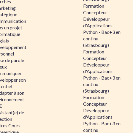
rchés
Formation
rketing
Concepteur
ratégique
Développeur
mmunication
d'Applications
s un projet
Python - Bac+3 en
formatique
continu
glais
(Strasbourg)
veloppement
Formation
rsonnel
Concepteur
se de parole
Développeur
eux
d'Applications
mmuniquer
Python - Bac+3 en
velopper son
continu
entiel
(Strasbourg)
dapter à son
Formation
vironnement
Concepteur
E
Développeur
istant(e) de
d'Applications
ection
Python - Bac+3 en
tres Cours
continu
reautique