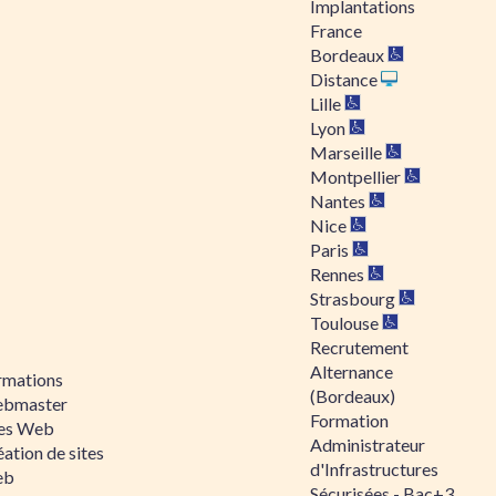
Implantations
France
Bordeaux
Distance
Lille
Lyon
Marseille
Montpellier
Nantes
Nice
Paris
Rennes
Strasbourg
Toulouse
Recrutement
Alternance
rmations
(Bordeaux)
bmaster
Formation
tes Web
Administrateur
ation de sites
d'Infrastructures
eb
Sécurisées - Bac+3