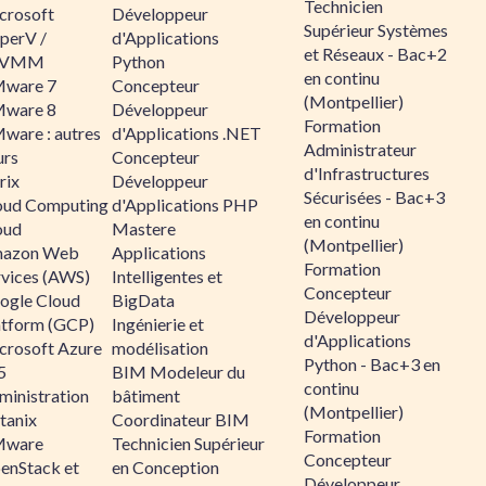
Technicien
crosoft
Développeur
Supérieur Systèmes
perV /
d'Applications
et Réseaux - Bac+2
CVMM
Python
en continu
ware 7
Concepteur
(Montpellier)
ware 8
Développeur
Formation
ware : autres
d'Applications .NET
Administrateur
urs
Concepteur
d'Infrastructures
rix
Développeur
Sécurisées - Bac+3
oud Computing
d'Applications PHP
en continu
oud
Mastere
(Montpellier)
azon Web
Applications
Formation
rvices (AWS)
Intelligentes et
Concepteur
ogle Cloud
BigData
Développeur
atform (GCP)
Ingénierie et
d'Applications
crosoft Azure
modélisation
Python - Bac+3 en
5
BIM Modeleur du
continu
ministration
bâtiment
(Montpellier)
tanix
Coordinateur BIM
Formation
ware
Technicien Supérieur
Concepteur
enStack et
en Conception
Développeur