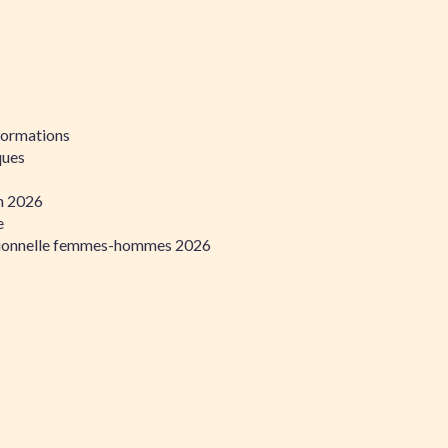
formations
ques
on 2026
e
ssionnelle femmes-hommes 2026