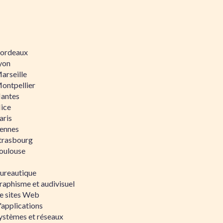
 Bordeaux
Lyon
Marseille
Montpellier
Nantes
Nice
aris
Rennes
Strasbourg
Toulouse
bureautique
raphisme et audivisuel
e sites Web
'applications
ystèmes et réseaux