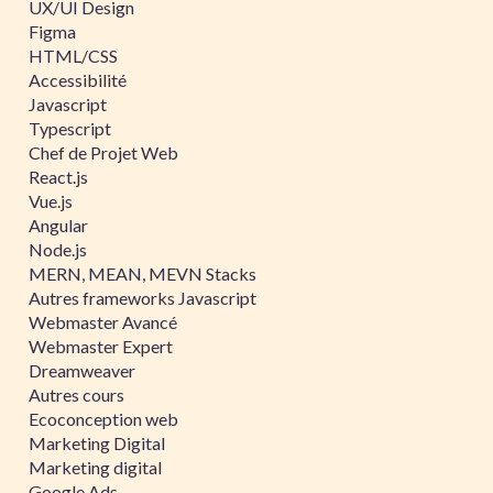
UX/UI Design
Figma
HTML/CSS
Accessibilité
Javascript
Typescript
Chef de Projet Web
React.js
Vue.js
Angular
Node.js
MERN, MEAN, MEVN Stacks
Autres frameworks Javascript
Webmaster Avancé
Webmaster Expert
Dreamweaver
Autres cours
Ecoconception web
Marketing Digital
Marketing digital
Google Ads