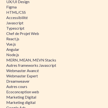
UX/UI Design
Figma
HTML/CSS
Accessibilité
Javascript
Typescript
Chef de Projet Web
React.js
Vue.js
Angular
Node.js
MERN, MEAN, MEVN Stacks
Autres frameworks Javascript
Webmaster Avancé
Webmaster Expert
Dreamweaver
Autres cours
Ecoconception web
Marketing Digital
Marketing digital
Google Ads