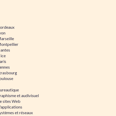
 Bordeaux
Lyon
Marseille
Montpellier
Nantes
Nice
aris
Rennes
Strasbourg
Toulouse
bureautique
raphisme et audivisuel
e sites Web
'applications
ystèmes et réseaux