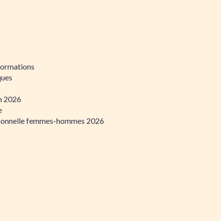
formations
ques
on 2026
e
ssionnelle femmes-hommes 2026