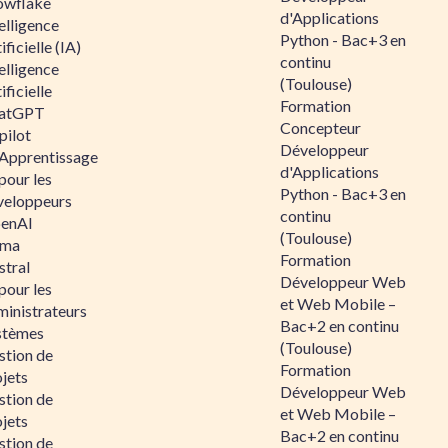
owflake
d'Applications
elligence
Python - Bac+3 en
ificielle (IA)
continu
elligence
(Toulouse)
ificielle
Formation
atGPT
Concepteur
pilot
Développeur
 Apprentissage
d'Applications
pour les
Python - Bac+3 en
veloppeurs
continu
enAI
(Toulouse)
ama
Formation
stral
Développeur Web
pour les
et Web Mobile –
ministrateurs
Bac+2 en continu
stèmes
(Toulouse)
stion de
Formation
jets
Développeur Web
stion de
et Web Mobile –
jets
Bac+2 en continu
stion de