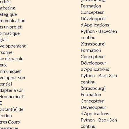
rchés
Formation
rketing
Concepteur
ratégique
Développeur
mmunication
d'Applications
s un projet
Python - Bac+3 en
formatique
continu
glais
(Strasbourg)
veloppement
Formation
rsonnel
Concepteur
se de parole
Développeur
eux
d'Applications
mmuniquer
Python - Bac+3 en
velopper son
continu
entiel
(Strasbourg)
dapter à son
Formation
vironnement
Concepteur
E
Développeur
istant(e) de
d'Applications
ection
Python - Bac+3 en
tres Cours
continu
reautique