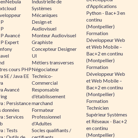
enNebula
Industrielle de
d'Applications
xtcloud
Systèmes
Python - Bac+3 en
veloppeur
Mécaniques
continu
HP
Design et
(Montpellier)
HP
Audiovisuel
Formation
P Avancé
Monteur Audiovisuel
Développeur Web
P Expert
Graphiste
et Web Mobile –
mfony
Concepteur Designer
Bac+2 en continu
ravel
UI
(Montpellier)
nd
Métiers transverses
Formation
tres cours PHP
Négociateur
Développeur Web
a SE / Java EE
Technico-
et Web Mobile –
va
Commercial
Bac+2 en continu
va Avancé
Responsable
(Montpellier)
ring
d'établissement
Formation
a : Persistance
marchand
Technicien
s données
Formateur
Supérieur Systèmes
a : Services
Professionnel
et Réseaux - Bac+2
b
d'Adultes
en continu
a : Tests
Socles qualifiants /
(Montpellier)
a : Outils de
certifiants