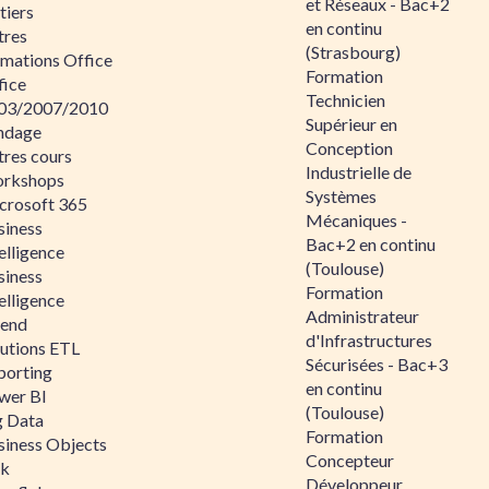
et Réseaux - Bac+2
tiers
en continu
tres
(Strasbourg)
rmations Office
Formation
fice
Technicien
03/2007/2010
Supérieur en
ndage
Conception
tres cours
Industrielle de
rkshops
Systèmes
crosoft 365
Mécaniques -
siness
Bac+2 en continu
elligence
(Toulouse)
siness
Formation
elligence
Administrateur
lend
d'Infrastructures
lutions ETL
Sécurisées - Bac+3
porting
en continu
wer BI
(Toulouse)
g Data
Formation
siness Objects
Concepteur
ik
Développeur