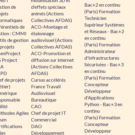
BIT
modélisation 3D et
Bac+2 en continu
stion de
d’effets spéciaux
(Paris) Formation
jets
animés (Actions
Technicien
formatiques
Collectives AFDAS)
Supérieur Systèmes
érentiels de
ACO-Montage et
et Réseaux - Bac+2
stion : CMMI
étalonnage
en continu
ils de gestion
audiovisuel (Actions
(Paris) Formation
projets
Collectives AFDAS)
Administrateur
enProject
ACO-Promotion et
d'Infrastructures
 Project
diffusion sur internet
Sécurisées - Bac+3
RA
(Actions Collectives
en continu
GPD
AFDAS)
(Paris) Formation
f de projets
Cursus accélérés
Concepteur
tier)
France Travail
Développeur
mérique
Audiovisuel
d'Applications
sponsable
Bureautique
Python - Bac+3 en
lité
CAO
continu
thodes Agiles
Chef de projet IT
(Paris) Formation
rum
Commercial
Concepteur
tifications
DAO
Développeur
les
Développement