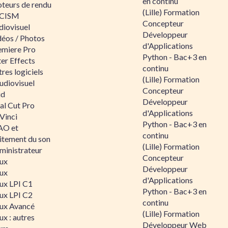
en continu
teurs de rendu
(Lille) Formation
CISM
Concepteur
diovisuel
Développeur
déos / Photos
d'Applications
emiere Pro
Python - Bac+3 en
er Effects
continu
res logiciels
(Lille) Formation
udiovisuel
Concepteur
id
Développeur
al Cut Pro
d'Applications
Vinci
Python - Bac+3 en
O et
continu
aitement du son
(Lille) Formation
ministrateur
Concepteur
nux
Développeur
nux
d'Applications
nux LPI C1
Python - Bac+3 en
nux LPI C2
continu
nux Avancé
(Lille) Formation
ux : autres
Développeur Web