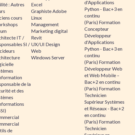
d'Applications
lité : Autres
Excel
Python - Bac+3 en
urs
Graphiste Adobe
continu
ciens cours
Linux
(Paris) Formation
rkshops
Management
Concepteur
rum
Marketing digital
Développeur
hitecte IT /
Revit
d'Applications
sponsables SI /
UX/UI Design
Python - Bac+3 en
cideurs
Web
continu
chitecture
Windows Server
(Paris) Formation
icielle
Développeur Web
stèmes
et Web Mobile –
information
Bac+2 en continu
sponsable de la
(Paris) Formation
urité et des
Technicien
stèmes
Supérieur Systèmes
informations
et Réseaux - Bac+2
SI)
en continu
mmercial
(Paris) Formation
mmercial
Technicien
ils de
Supérieur en