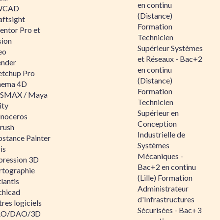
en continu
WCAD
(Distance)
aftsight
Formation
entor Pro et
Technicien
sion
Supérieur Systèmes
eo
et Réseaux - Bac+2
ender
en continu
etchup Pro
(Distance)
nema 4D
Formation
SMAX / Maya
Technicien
ity
Supérieur en
inoceros
Conception
rush
Industrielle de
bstance Painter
Systèmes
is
Mécaniques -
pression 3D
Bac+2 en continu
rtographie
(Lille) Formation
lantis
Administrateur
chicad
d'Infrastructures
res logiciels
Sécurisées - Bac+3
O/DAO/3D