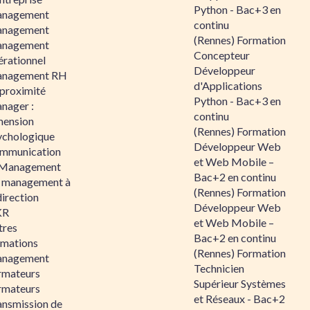
Python - Bac+3 en
nagement
continu
nagement
(Rennes) Formation
nagement
Concepteur
érationnel
Développeur
nagement RH
d'Applications
 proximité
Python - Bac+3 en
nager :
continu
mension
(Rennes) Formation
ychologique
Développeur Web
mmunication
et Web Mobile –
 Management
Bac+2 en continu
 management à
(Rennes) Formation
direction
Développeur Web
KR
et Web Mobile –
tres
Bac+2 en continu
rmations
(Rennes) Formation
nagement
Technicien
rmateurs
Supérieur Systèmes
rmateurs
et Réseaux - Bac+2
ansmission de