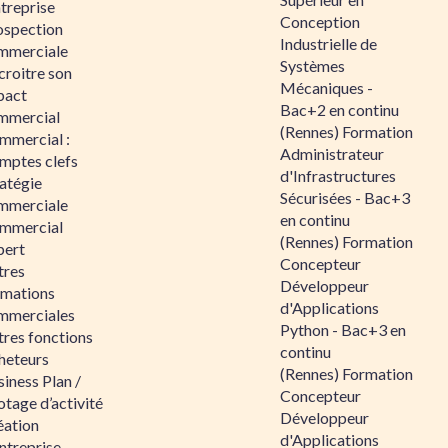
ntreprise
Conception
ospection
Industrielle de
mmerciale
Systèmes
croitre son
Mécaniques -
pact
Bac+2 en continu
mmercial
(Rennes) Formation
mmercial :
Administrateur
mptes clefs
d'Infrastructures
atégie
Sécurisées - Bac+3
mmerciale
en continu
mmercial
(Rennes) Formation
pert
Concepteur
tres
Développeur
rmations
d'Applications
mmerciales
Python - Bac+3 en
tres fonctions
continu
heteurs
(Rennes) Formation
iness Plan /
Concepteur
otage d’activité
Développeur
éation
d'Applications
ntreprise