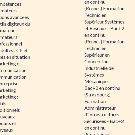
en continu
mpétences
(Rennes) Formation
rmateurs :
Technicien
tions avancées
Supérieur Systèmes
ils digitaux du
et Réseaux - Bac+2
rmateur
en continu
rmateurs
(Rennes) Formation
ofessionnel
Technicien
dultes : CP et
Supérieur en
es en situation
Conception
rketing et
Industrielle de
mmunication
Systèmes
mmunication
Mécaniques -
ntreprise
Bac+2 en continu
rketing
(Strasbourg)
rketing :
Formation
ils
Administrateur
ditionnels
d'Infrastructures
uveaux
Sécurisées - Bac+3
duits et
en continu
uveaux
(Strasbourg)