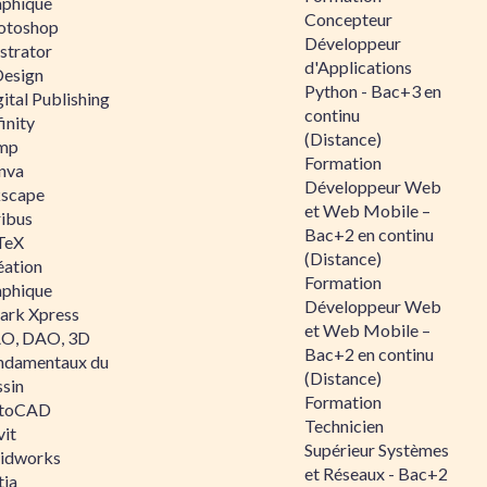
aphique
Concepteur
otoshop
Développeur
ustrator
d'Applications
Design
Python - Bac+3 en
ital Publishing
continu
inity
(Distance)
mp
Formation
nva
Développeur Web
kscape
et Web Mobile –
ribus
Bac+2 en continu
TeX
(Distance)
éation
Formation
aphique
Développeur Web
ark Xpress
et Web Mobile –
O, DAO, 3D
Bac+2 en continu
ndamentaux du
(Distance)
ssin
Formation
toCAD
Technicien
vit
Supérieur Systèmes
lidworks
et Réseaux - Bac+2
tia