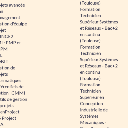
(Toulouse)
ojets avancée
Formation
an
Technicien
nagement
Supérieur Systèmes
stion d'équipe
et Réseaux - Bac+2
jet
en continu
INCE2
(Toulouse)
I : PMP et
Formation
APM
Technicien
IL
Supérieur Systèmes
BIT
et Réseaux - Bac+2
stion de
en continu
jets
(Toulouse)
formatiques
Formation
érentiels de
Technicien
stion : CMMI
Supérieur en
ils de gestion
Conception
projets
Industrielle de
enProject
Systèmes
 Project
Mécaniques -
RA