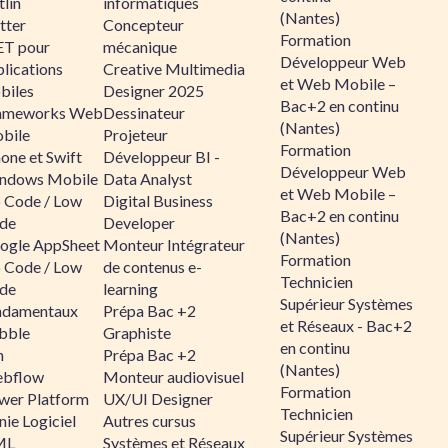
lin
informatiques
(Nantes)
tter
Concepteur
Formation
ET pour
mécanique
Développeur Web
lications
Creative Multimedia
et Web Mobile –
biles
Designer 2025
Bac+2 en continu
ameworks Web
Dessinateur
(Nantes)
bile
Projeteur
Formation
one et Swift
Développeur BI -
Développeur Web
ndows Mobile
Data Analyst
et Web Mobile –
 Code / Low
Digital Business
Bac+2 en continu
de
Developer
(Nantes)
ogle AppSheet
Monteur Intégrateur
Formation
 Code / Low
de contenus e-
Technicien
de
learning
Supérieur Systèmes
ndamentaux
Prépa Bac +2
et Réseaux - Bac+2
bble
Graphiste
en continu
n
Prépa Bac +2
(Nantes)
bflow
Monteur audiovisuel
Formation
wer Platform
UX/UI Designer
Technicien
ie Logiciel
Autres cursus
Supérieur Systèmes
ML
Systèmes et Réseaux