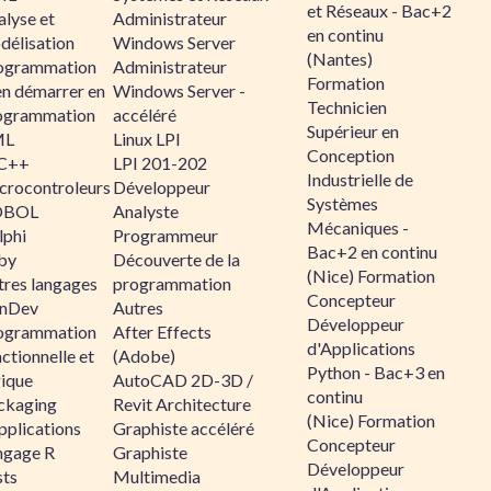
et Réseaux - Bac+2
alyse et
Administrateur
en continu
délisation
Windows Server
(Nantes)
ogrammation
Administrateur
Formation
en démarrer en
Windows Server -
Technicien
ogrammation
accéléré
Supérieur en
ML
Linux LPI
Conception
C++
LPI 201-202
Industrielle de
crocontroleurs
Développeur
Systèmes
OBOL
Analyste
Mécaniques -
lphi
Programmeur
Bac+2 en continu
by
Découverte de la
(Nice) Formation
tres langages
programmation
Concepteur
nDev
Autres
Développeur
ogrammation
After Effects
d'Applications
ctionnelle et
(Adobe)
Python - Bac+3 en
gique
AutoCAD 2D-3D /
continu
ckaging
Revit Architecture
(Nice) Formation
pplications
Graphiste accéléré
Concepteur
ngage R
Graphiste
Développeur
sts
Multimedia