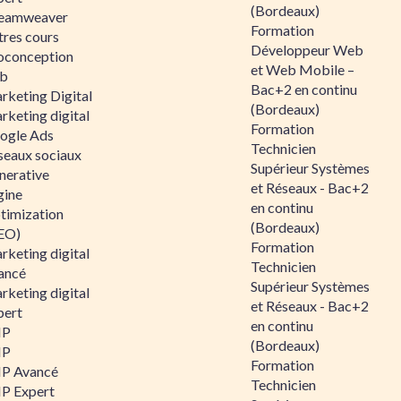
(Bordeaux)
eamweaver
Formation
tres cours
Développeur Web
oconception
et Web Mobile –
b
Bac+2 en continu
rketing Digital
(Bordeaux)
rketing digital
Formation
ogle Ads
Technicien
seaux sociaux
Supérieur Systèmes
nerative
et Réseaux - Bac+2
gine
en continu
timization
(Bordeaux)
EO)
Formation
rketing digital
Technicien
ancé
Supérieur Systèmes
rketing digital
et Réseaux - Bac+2
pert
en continu
HP
(Bordeaux)
HP
Formation
P Avancé
Technicien
P Expert