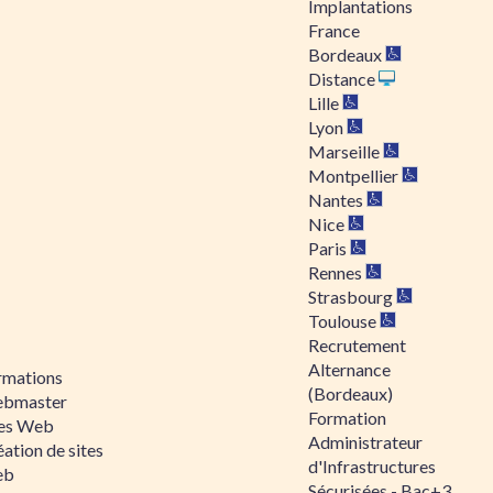
Implantations
France
Bordeaux
Distance
Lille
Lyon
Marseille
Montpellier
Nantes
Nice
Paris
Rennes
Strasbourg
Toulouse
Recrutement
Alternance
rmations
(Bordeaux)
bmaster
Formation
tes Web
Administrateur
ation de sites
d'Infrastructures
eb
Sécurisées - Bac+3