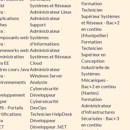
Formation
ld
Systèmes et Réseaux
Technicien
a :
Administrateur Linux
Supérieur Systèmes
plications
Administrateur
et Réseaux - Bac+2
ches
Support
en continu
a :
Administrateur
(Montpellier)
mposants web
Systèmes
Formation
a :
d'Informations
Technicien
ameworks web
Administrateur
Supérieur en
ministration
Systèmes et Réseaux
Conception
va EE
Cloud
Industrielle de
tres cours Java
Administrateur
Systèmes
a :
Windows Server
Mécaniques -
vironnements
Analyste
Bac+2 en continu
Cybersécurité
(Nantes)
veloppement
Développeur
Formation
sper
Cybersécurité
Administrateur
S - Portails
DevOps
d'Infrastructures
tifications
Technicien HelpDesk
Sécurisées - Bac+3
va
Développeur
en continu
ET
Développeur .NET