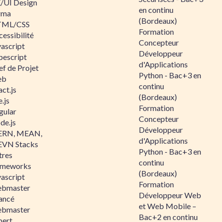
/UI Design
en continu
gma
(Bordeaux)
ML/CSS
Formation
essibilité
Concepteur
vascript
Développeur
pescript
d'Applications
ef de Projet
Python - Bac+3 en
eb
continu
ct.js
(Bordeaux)
.js
Formation
gular
Concepteur
de.js
Développeur
RN, MEAN,
d'Applications
VN Stacks
Python - Bac+3 en
tres
continu
ameworks
(Bordeaux)
vascript
Formation
bmaster
Développeur Web
ancé
et Web Mobile –
bmaster
Bac+2 en continu
pert