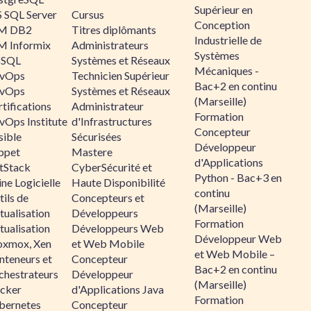
Supérieur en
 SQL Server
Cursus
Conception
M DB2
Titres diplômants
Industrielle de
M Informix
Administrateurs
Systèmes
SQL
Systèmes et Réseaux
Mécaniques -
vOps
Technicien Supérieur
Bac+2 en continu
vOps
Systèmes et Réseaux
(Marseille)
tifications
Administrateur
Formation
vOps Institute
d'Infrastructures
Concepteur
sible
Sécurisées
Développeur
ppet
Mastere
d'Applications
ltStack
CyberSécurité et
Python - Bac+3 en
ne Logicielle
Haute Disponibilité
continu
ils de
Concepteurs et
(Marseille)
tualisation
Développeurs
Formation
tualisation
Développeurs Web
Développeur Web
oxmox, Xen
et Web Mobile
et Web Mobile –
nteneurs et
Concepteur
Bac+2 en continu
chestrateurs
Développeur
(Marseille)
cker
d'Applications Java
Formation
bernetes
Concepteur