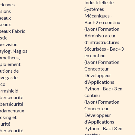
Industrielle de
ciennes
Systèmes
rsions
Mécaniques -
seaux
Bac+2 en continu
seaux
(Lyon) Formation
seaux Fabric
Administrateur
stic
d'Infrastructures
ervision :
Sécurisées - Bac+3
aylog, Nagios,
en continu
metheus, ...
(Lyon) Formation
ploiement
Concepteur
utions de
Développeur
uvegarde
d'Applications
sco
Python - Bac+3 en
ormshield
continu
bersécurité
(Lyon) Formation
bersécurité
Concepteur
ndamentaux
Développeur
cking et
d'Applications
urité
Python - Bac+3 en
bersécurité
continu