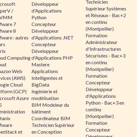
Technicien
crosoft
Développeur
Supérieur Systèmes
perV /
d'Applications
et Réseaux - Bac+2
CVMM
Python
en continu
ware 7
Concepteur
(Montpellier)
ware 8
Développeur
Formation
ware : autres
d'Applications .NET
Administrateur
urs
Concepteur
d'Infrastructures
rix
Développeur
Sécurisées - Bac+3
oud Computing
d'Applications PHP
en continu
oud
Mastere
(Montpellier)
azon Web
Applications
Formation
rvices (AWS)
Intelligentes et
Concepteur
ogle Cloud
BigData
Développeur
atform (GCP)
Ingénierie et
d'Applications
crosoft Azure
modélisation
Python - Bac+3 en
5
BIM Modeleur du
continu
ministration
bâtiment
(Montpellier)
tanix
Coordinateur BIM
Formation
ware
Technicien Supérieur
Concepteur
enStack et
en Conception
Développeur