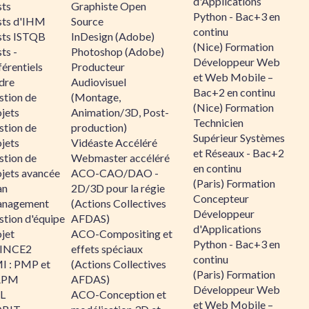
d'Applications
sts
Graphiste Open
Python - Bac+3 en
sts d'IHM
Source
continu
sts ISTQB
InDesign (Adobe)
(Nice) Formation
ts -
Photoshop (Adobe)
Développeur Web
érentiels
Producteur
et Web Mobile –
dre
Audiovisuel
Bac+2 en continu
stion de
(Montage,
(Nice) Formation
jets
Animation/3D, Post-
Technicien
stion de
production)
Supérieur Systèmes
jets
Vidéaste Accéléré
et Réseaux - Bac+2
stion de
Webmaster accéléré
en continu
ojets avancée
ACO-CAO/DAO -
(Paris) Formation
an
2D/3D pour la régie
Concepteur
nagement
(Actions Collectives
Développeur
stion d'équipe
AFDAS)
d'Applications
jet
ACO-Compositing et
Python - Bac+3 en
INCE2
effets spéciaux
continu
I : PMP et
(Actions Collectives
(Paris) Formation
APM
AFDAS)
Développeur Web
IL
ACO-Conception et
et Web Mobile –