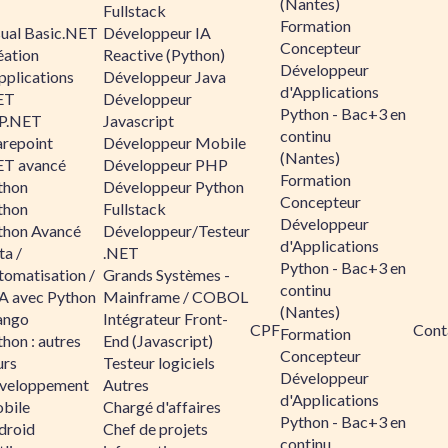
(Nantes)
Fullstack
Formation
sual Basic.NET
Développeur IA
Concepteur
éation
Reactive (Python)
Développeur
pplications
Développeur Java
d'Applications
ET
Développeur
Python - Bac+3 en
P.NET
Javascript
continu
arepoint
Développeur Mobile
(Nantes)
ET avancé
Développeur PHP
Formation
thon
Développeur Python
Concepteur
thon
Fullstack
Développeur
thon Avancé
Développeur/Testeur
d'Applications
ta /
.NET
Python - Bac+3 en
tomatisation /
Grands Systèmes -
continu
A avec Python
Mainframe / COBOL
(Nantes)
ango
Intégrateur Front-
CPF
Cont
Formation
hon : autres
End (Javascript)
Concepteur
urs
Testeur logiciels
Développeur
veloppement
Autres
d'Applications
bile
Chargé d'affaires
Python - Bac+3 en
droid
Chef de projets
continu