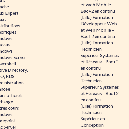
urs
et Web Mobile –
ache
Bac+2 en continu
nux Expert
(Lille) Formation
ux :
Développeur Web
tributions
et Web Mobile –
écifiques
Bac+2 en continu
ndows
(Lille) Formation
seaux
Technicien
ndows
Supérieur Systèmes
ndows Server
et Réseaux - Bac+2
wershell
en continu
ive Directory,
(Lille) Formation
O, RDS
Technicien
ministration
Supérieur Systèmes
ancée
et Réseaux - Bac+2
rs officiels
en continu
change
(Lille) Formation
tres cours
Technicien
ndows
Supérieur en
arepoint
Conception
nc Server