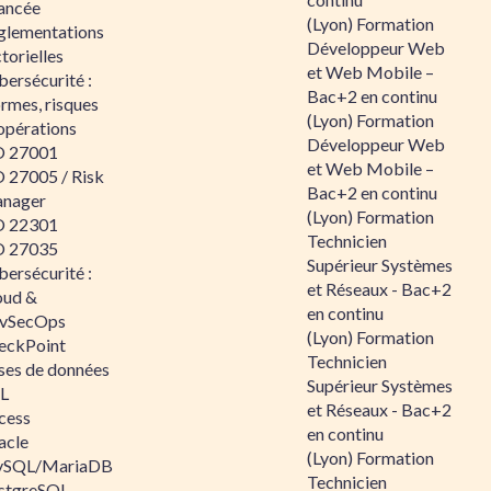
ancée
(Lyon) Formation
glementations
Développeur Web
torielles
et Web Mobile –
ersécurité :
Bac+2 en continu
rmes, risques
(Lyon) Formation
opérations
Développeur Web
O 27001
et Web Mobile –
O 27005 / Risk
Bac+2 en continu
nager
(Lyon) Formation
O 22301
Technicien
O 27035
Supérieur Systèmes
ersécurité :
et Réseaux - Bac+2
oud &
en continu
vSecOps
(Lyon) Formation
eckPoint
Technicien
ses de données
Supérieur Systèmes
L
et Réseaux - Bac+2
cess
en continu
acle
(Lyon) Formation
SQL/MariaDB
Technicien
stgreSQL