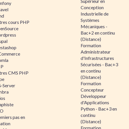
Supérieur en
mfony
Conception
ravel
Industrielle de
nd
Systèmes
tres cours PHP
Mécaniques -
enSource
Bac+2 en continu
rdpress
(Distance)
upal
Formation
estashop
Administrateur
Commerce
d'Infrastructures
omla
Sécurisées - Bac+3
IP
en continu
tres CMS PHP
(Distance)
pe
Formation
-Server
Concepteur
mbra
Développeur
ios
d'Applications
aphiste
Python - Bac+3 en
AO
continu
emiers pas en
(Distance)
éation
Formation