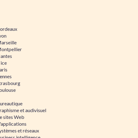
 Bordeaux
Lyon
Marseille
Montpellier
Nantes
Nice
aris
Rennes
Strasbourg
Toulouse
bureautique
raphisme et audivisuel
e sites Web
'applications
ystèmes et réseaux
siness intelligence