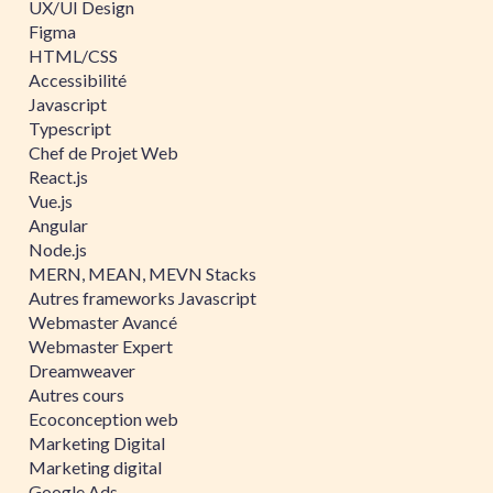
UX/UI Design
Figma
HTML/CSS
Accessibilité
Javascript
Typescript
Chef de Projet Web
React.js
Vue.js
Angular
Node.js
MERN, MEAN, MEVN Stacks
Autres frameworks Javascript
Webmaster Avancé
Webmaster Expert
Dreamweaver
Autres cours
Ecoconception web
Marketing Digital
Marketing digital
Google Ads