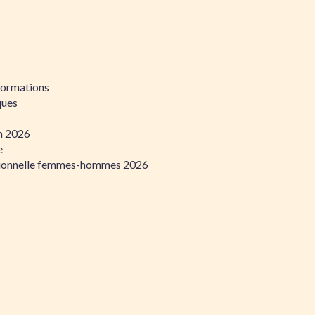
formations
ques
on 2026
e
ssionnelle femmes-hommes 2026