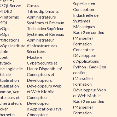
Supérieur en
 SQL Server
Cursus
Conception
M DB2
Titres diplômants
Industrielle de
M Informix
Administrateurs
Systèmes
SQL
Systèmes et Réseaux
Mécaniques -
vOps
Technicien Supérieur
Bac+2 en continu
vOps
Systèmes et Réseaux
(Marseille)
tifications
Administrateur
Formation
vOps Institute
d'Infrastructures
Concepteur
sible
Sécurisées
Développeur
ppet
Mastere
d'Applications
ltStack
CyberSécurité et
Python - Bac+3 en
ne Logicielle
Haute Disponibilité
continu
ils de
Concepteurs et
(Marseille)
tualisation
Développeurs
Formation
tualisation
Développeurs Web
Développeur Web
oxmox, Xen
et Web Mobile
et Web Mobile –
nteneurs et
Concepteur
Bac+2 en continu
chestrateurs
Développeur
(Marseille)
cker
d'Applications Java
Formation
bernetes
Concepteur