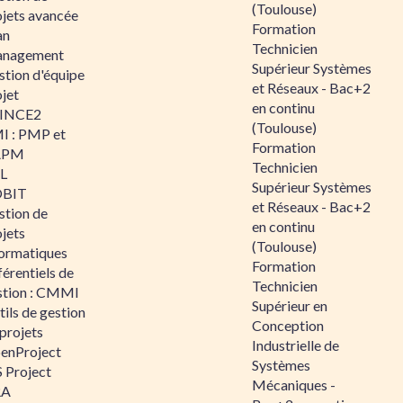
(Toulouse)
ojets avancée
Formation
an
Technicien
nagement
Supérieur Systèmes
stion d'équipe
et Réseaux - Bac+2
jet
en continu
INCE2
(Toulouse)
I : PMP et
Formation
APM
Technicien
IL
Supérieur Systèmes
BIT
et Réseaux - Bac+2
stion de
en continu
jets
(Toulouse)
formatiques
Formation
érentiels de
Technicien
stion : CMMI
Supérieur en
ils de gestion
Conception
projets
Industrielle de
enProject
Systèmes
 Project
Mécaniques -
RA