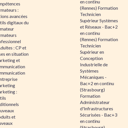
en continu
mpétences
(Rennes) Formation
rmateurs :
Technicien
tions avancées
Supérieur Systèmes
ils digitaux du
et Réseaux - Bac+2
rmateur
en continu
rmateurs
(Rennes) Formation
ofessionnel
Technicien
dultes : CP et
Supérieur en
es en situation
Conception
rketing et
Industrielle de
mmunication
Systèmes
mmunication
Mécaniques -
ntreprise
Bac+2 en continu
rketing
(Strasbourg)
rketing :
Formation
ils
Administrateur
ditionnels
d'Infrastructures
uveaux
Sécurisées - Bac+3
duits et
en continu
uveaux
(Strasbourg)