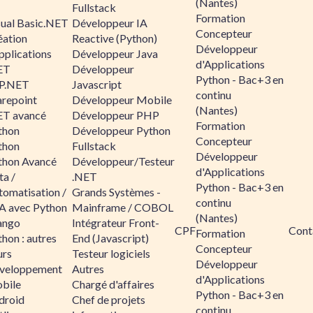
(Nantes)
Fullstack
Formation
sual Basic.NET
Développeur IA
Concepteur
éation
Reactive (Python)
Développeur
pplications
Développeur Java
d'Applications
ET
Développeur
Python - Bac+3 en
P.NET
Javascript
continu
arepoint
Développeur Mobile
(Nantes)
ET avancé
Développeur PHP
Formation
thon
Développeur Python
Concepteur
thon
Fullstack
Développeur
thon Avancé
Développeur/Testeur
d'Applications
ta /
.NET
Python - Bac+3 en
tomatisation /
Grands Systèmes -
continu
A avec Python
Mainframe / COBOL
(Nantes)
ango
Intégrateur Front-
CPF
Cont
Formation
hon : autres
End (Javascript)
Concepteur
urs
Testeur logiciels
Développeur
veloppement
Autres
d'Applications
bile
Chargé d'affaires
Python - Bac+3 en
droid
Chef de projets
continu