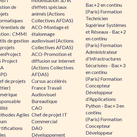
BIT
modélisation 3D et
Bac+2 en continu
stion de
d’effets spéciaux
(Paris) Formation
jets
animés (Actions
Technicien
formatiques
Collectives AFDAS)
Supérieur Systèmes
érentiels de
ACO-Montage et
et Réseaux - Bac+2
stion : CMMI
étalonnage
en continu
ils de gestion
audiovisuel (Actions
(Paris) Formation
projets
Collectives AFDAS)
Administrateur
enProject
ACO-Promotion et
d'Infrastructures
 Project
diffusion sur internet
Sécurisées - Bac+3
RA
(Actions Collectives
en continu
GPD
AFDAS)
(Paris) Formation
f de projets
Cursus accélérés
Concepteur
tier)
France Travail
Développeur
mérique
Audiovisuel
d'Applications
sponsable
Bureautique
Python - Bac+3 en
lité
CAO
continu
thodes Agiles
Chef de projet IT
(Paris) Formation
rum
Commercial
Concepteur
tifications
DAO
Développeur
les
Développement