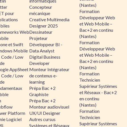
lin
informatiques
(Nantes)
tter
Concepteur
Formation
ET pour
mécanique
Développeur Web
lications
Creative Multimedia
et Web Mobile –
biles
Designer 2025
Bac+2 en continu
ameworks Web
Dessinateur
(Nantes)
bile
Projeteur
Formation
one et Swift
Développeur BI -
Développeur Web
ndows Mobile
Data Analyst
et Web Mobile –
 Code / Low
Digital Business
Bac+2 en continu
de
Developer
(Nantes)
ogle AppSheet
Monteur Intégrateur
Formation
 Code / Low
de contenus e-
Technicien
de
learning
Supérieur Systèmes
ndamentaux
Prépa Bac +2
et Réseaux - Bac+2
bble
Graphiste
en continu
n
Prépa Bac +2
(Nantes)
bflow
Monteur audiovisuel
Formation
wer Platform
UX/UI Designer
Technicien
ie Logiciel
Autres cursus
Supérieur Systèmes
ML
Systèmes et Réseaux