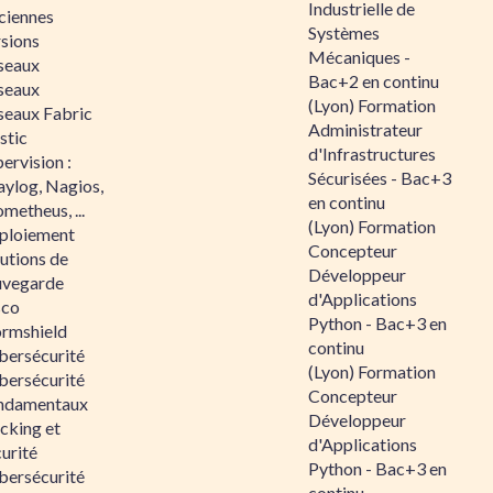
Industrielle de
ciennes
Systèmes
rsions
Mécaniques -
seaux
Bac+2 en continu
seaux
(Lyon) Formation
seaux Fabric
Administrateur
stic
d'Infrastructures
ervision :
Sécurisées - Bac+3
aylog, Nagios,
en continu
metheus, ...
(Lyon) Formation
ploiement
Concepteur
utions de
Développeur
uvegarde
d'Applications
sco
Python - Bac+3 en
ormshield
continu
bersécurité
(Lyon) Formation
bersécurité
Concepteur
ndamentaux
Développeur
cking et
d'Applications
urité
Python - Bac+3 en
bersécurité
continu