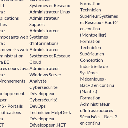
Formation
ld
Systèmes et Réseaux
Technicien
a :
Administrateur Linux
Supérieur Systèmes
plications
Administrateur
et Réseaux - Bac+2
ches
Support
en continu
a :
Administrateur
(Montpellier)
mposants web
Systèmes
Formation
a :
d'Informations
Technicien
ameworks web
Administrateur
Supérieur en
ministration
Systèmes et Réseaux
Conception
va EE
Cloud
Industrielle de
tres cours Java
Administrateur
Systèmes
a :
Windows Server
Mécaniques -
vironnements
Analyste
Bac+2 en continu
Cybersécurité
(Nantes)
veloppement
Développeur
Formation
sper
Cybersécurité
Administrateur
S - Portails
DevOps
d'Infrastructures
tifications
Technicien HelpDesk
Sécurisées - Bac+3
va
Développeur
en continu
ET
Développeur .NET