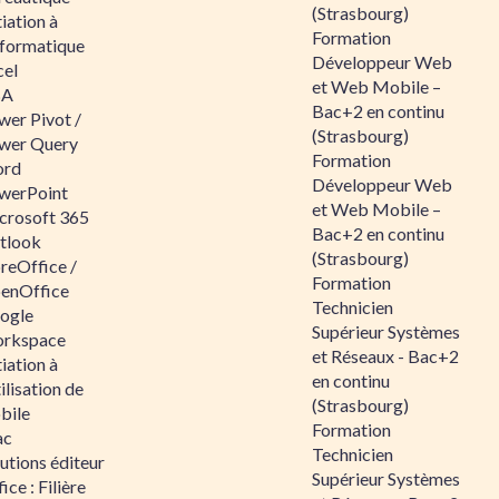
(Strasbourg)
tiation à
Formation
nformatique
Développeur Web
cel
et Web Mobile –
BA
Bac+2 en continu
wer Pivot /
(Strasbourg)
wer Query
Formation
rd
Développeur Web
werPoint
et Web Mobile –
crosoft 365
Bac+2 en continu
tlook
(Strasbourg)
reOffice /
Formation
enOffice
Technicien
ogle
Supérieur Systèmes
rkspace
et Réseaux - Bac+2
tiation à
en continu
tilisation de
(Strasbourg)
bile
Formation
ac
Technicien
utions éditeur
Supérieur Systèmes
ice : Filière