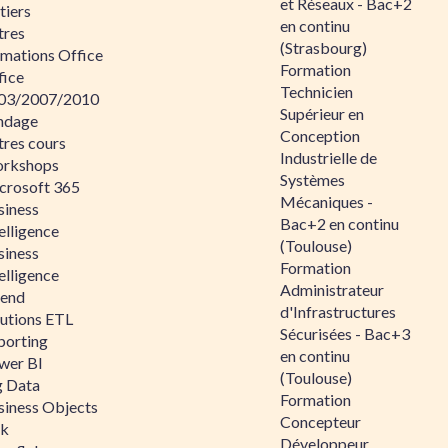
et Réseaux - Bac+2
tiers
en continu
tres
(Strasbourg)
rmations Office
Formation
fice
Technicien
03/2007/2010
Supérieur en
ndage
Conception
tres cours
Industrielle de
rkshops
Systèmes
crosoft 365
Mécaniques -
siness
Bac+2 en continu
elligence
(Toulouse)
siness
Formation
elligence
Administrateur
lend
d'Infrastructures
lutions ETL
Sécurisées - Bac+3
porting
en continu
wer BI
(Toulouse)
g Data
Formation
siness Objects
Concepteur
ik
Développeur