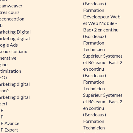
(Bordeaux)
eamweaver
Formation
tres cours
Développeur Web
oconception
et Web Mobile –
b
Bac+2 en continu
rketing Digital
(Bordeaux)
rketing digital
Formation
ogle Ads
Technicien
seaux sociaux
Supérieur Systèmes
nerative
et Réseaux - Bac+2
gine
en continu
timization
(Bordeaux)
EO)
Formation
rketing digital
Technicien
ancé
Supérieur Systèmes
rketing digital
et Réseaux - Bac+2
pert
en continu
HP
(Bordeaux)
HP
Formation
P Avancé
Technicien
P Expert