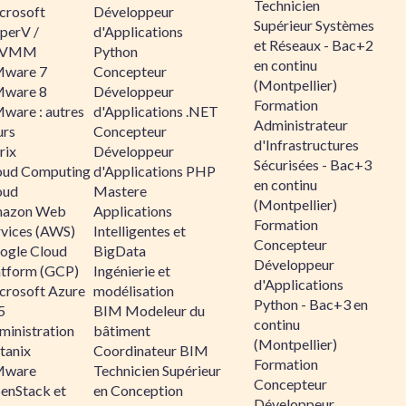
Technicien
crosoft
Développeur
Supérieur Systèmes
perV /
d'Applications
et Réseaux - Bac+2
CVMM
Python
en continu
ware 7
Concepteur
(Montpellier)
ware 8
Développeur
Formation
ware : autres
d'Applications .NET
Administrateur
urs
Concepteur
d'Infrastructures
rix
Développeur
Sécurisées - Bac+3
oud Computing
d'Applications PHP
en continu
oud
Mastere
(Montpellier)
azon Web
Applications
Formation
rvices (AWS)
Intelligentes et
Concepteur
ogle Cloud
BigData
Développeur
atform (GCP)
Ingénierie et
d'Applications
crosoft Azure
modélisation
Python - Bac+3 en
5
BIM Modeleur du
continu
ministration
bâtiment
(Montpellier)
tanix
Coordinateur BIM
Formation
ware
Technicien Supérieur
Concepteur
enStack et
en Conception
Développeur