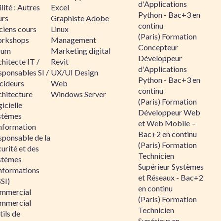
d'Applications
lité : Autres
Excel
Python - Bac+3 en
urs
Graphiste Adobe
continu
ciens cours
Linux
(Paris) Formation
rkshops
Management
Concepteur
rum
Marketing digital
Développeur
hitecte IT /
Revit
d'Applications
sponsables SI /
UX/UI Design
Python - Bac+3 en
cideurs
Web
continu
chitecture
Windows Server
(Paris) Formation
icielle
Développeur Web
stèmes
et Web Mobile –
information
Bac+2 en continu
sponsable de la
(Paris) Formation
urité et des
Technicien
stèmes
Supérieur Systèmes
informations
et Réseaux - Bac+2
SI)
en continu
mmercial
(Paris) Formation
mmercial
Technicien
ils de
Supérieur en