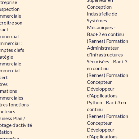
ntreprise
Conception
ospection
Industrielle de
mmerciale
Systèmes
croitre son
Mécaniques -
pact
Bac+2 en continu
mmercial
(Rennes) Formation
mmercial :
Administrateur
mptes clefs
d'Infrastructures
atégie
Sécurisées - Bac+3
mmerciale
en continu
mmercial
(Rennes) Formation
pert
Concepteur
tres
Développeur
rmations
d'Applications
mmerciales
Python - Bac+3 en
tres fonctions
continu
heteurs
(Rennes) Formation
iness Plan /
Concepteur
otage d’activité
Développeur
éation
d'Applications
ntreprise