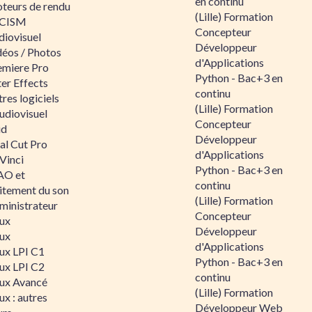
en continu
teurs de rendu
(Lille) Formation
CISM
Concepteur
diovisuel
Développeur
déos / Photos
d'Applications
emiere Pro
Python - Bac+3 en
er Effects
continu
res logiciels
(Lille) Formation
udiovisuel
Concepteur
id
Développeur
al Cut Pro
d'Applications
Vinci
Python - Bac+3 en
O et
continu
aitement du son
(Lille) Formation
ministrateur
Concepteur
nux
Développeur
nux
d'Applications
nux LPI C1
Python - Bac+3 en
nux LPI C2
continu
nux Avancé
(Lille) Formation
ux : autres
Développeur Web