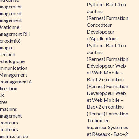
Python - Bac+3 en
nagement
continu
nagement
(Rennes) Formation
nagement
Concepteur
érationnel
Développeur
nagement RH
d'Applications
 proximité
Python - Bac+3 en
nager :
continu
mension
(Rennes) Formation
ychologique
Développeur Web
mmunication
et Web Mobile –
 Management
Bac+2 en continu
 management à
(Rennes) Formation
direction
Développeur Web
KR
et Web Mobile –
tres
Bac+2 en continu
rmations
(Rennes) Formation
nagement
Technicien
rmateurs
Supérieur Systèmes
rmateurs
et Réseaux - Bac+2
ansmission de