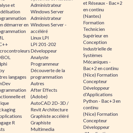
et Réseaux - Bac+2
alyse et
Administrateur
en continu
délisation
Windows Server
(Nantes)
ogrammation
Administrateur
Formation
en démarrer en
Windows Server -
Technicien
ogrammation
accéléré
Supérieur en
ML
Linux LPI
Conception
C++
LPI 201-202
Industrielle de
crocontroleurs
Développeur
Systèmes
OBOL
Analyste
Mécaniques -
lphi
Programmeur
Bac+2 en continu
by
Découverte de la
(Nice) Formation
tres langages
programmation
Concepteur
nDev
Autres
Développeur
ogrammation
After Effects
d'Applications
ctionnelle et
(Adobe)
Python - Bac+3 en
gique
AutoCAD 2D-3D /
continu
ckaging
Revit Architecture
(Nice) Formation
pplications
Graphiste accéléré
Concepteur
ngage R
Graphiste
Développeur
sts
Multimedia