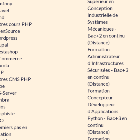
Supérieur en
mfony
Conception
ravel
Industrielle de
nd
Systèmes
tres cours PHP
Mécaniques -
enSource
Bac+2 en continu
rdpress
(Distance)
upal
Formation
estashop
Administrateur
Commerce
d'Infrastructures
omla
Sécurisées - Bac+3
IP
en continu
tres CMS PHP
(Distance)
pe
Formation
-Server
Concepteur
mbra
Développeur
ios
d'Applications
aphiste
Python - Bac+3 en
AO
continu
emiers pas en
(Distance)
éation
Formation