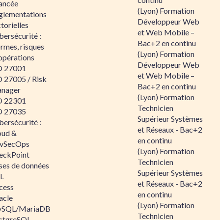
ancée
(Lyon) Formation
glementations
Développeur Web
torielles
et Web Mobile –
ersécurité :
Bac+2 en continu
rmes, risques
(Lyon) Formation
opérations
Développeur Web
O 27001
et Web Mobile –
O 27005 / Risk
Bac+2 en continu
nager
(Lyon) Formation
O 22301
Technicien
O 27035
Supérieur Systèmes
ersécurité :
et Réseaux - Bac+2
oud &
en continu
vSecOps
(Lyon) Formation
eckPoint
Technicien
ses de données
Supérieur Systèmes
L
et Réseaux - Bac+2
cess
en continu
acle
(Lyon) Formation
SQL/MariaDB
Technicien
stgreSQL