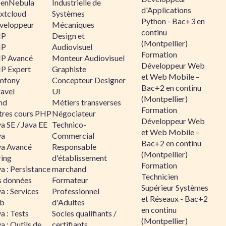
enNebula
Industrielle de
d'Applications
xtcloud
Systèmes
Python - Bac+3 en
veloppeur
Mécaniques
continu
HP
Design et
(Montpellier)
HP
Audiovisuel
Formation
P Avancé
Monteur Audiovisuel
Développeur Web
P Expert
Graphiste
et Web Mobile –
mfony
Concepteur Designer
Bac+2 en continu
ravel
UI
(Montpellier)
nd
Métiers transverses
Formation
tres cours PHP
Négociateur
Développeur Web
a SE / Java EE
Technico-
et Web Mobile –
va
Commercial
Bac+2 en continu
va Avancé
Responsable
(Montpellier)
ring
d'établissement
Formation
a : Persistance
marchand
Technicien
s données
Formateur
Supérieur Systèmes
a : Services
Professionnel
et Réseaux - Bac+2
b
d'Adultes
en continu
a : Tests
Socles qualifiants /
(Montpellier)
a : Outils de
certifiants