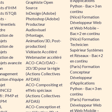
d'Applications
sts
Graphiste Open
Python - Bac+3 en
sts d'IHM
Source
continu
sts ISTQB
InDesign (Adobe)
(Nice) Formation
ts -
Photoshop (Adobe)
Développeur Web
érentiels
Producteur
et Web Mobile –
dre
Audiovisuel
Bac+2 en continu
stion de
(Montage,
(Nice) Formation
jets
Animation/3D, Post-
Technicien
stion de
production)
Supérieur Systèmes
jets
Vidéaste Accéléré
et Réseaux - Bac+2
stion de
Webmaster accéléré
en continu
ojets avancée
ACO-CAO/DAO -
(Paris) Formation
an
2D/3D pour la régie
Concepteur
nagement
(Actions Collectives
Développeur
stion d'équipe
AFDAS)
d'Applications
jet
ACO-Compositing et
Python - Bac+3 en
INCE2
effets spéciaux
continu
I : PMP et
(Actions Collectives
(Paris) Formation
APM
AFDAS)
Développeur Web
IL
ACO-Conception et
et Web Mobile –