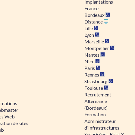
Implantations
France
Bordeaux
Distance
Lille
Lyon
Marseille
Montpellier
Nantes
Nice
Paris
Rennes
Strasbourg
Toulouse
Recrutement
Alternance
rmations
(Bordeaux)
bmaster
Formation
tes Web
Administrateur
ation de sites
d'Infrastructures
eb
Sécurisées - Bac+3