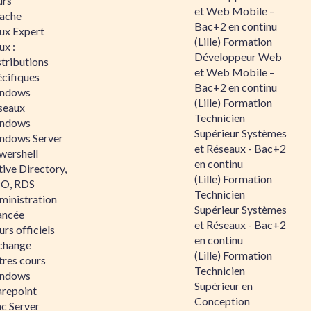
urs
et Web Mobile –
ache
Bac+2 en continu
nux Expert
(Lille) Formation
ux :
Développeur Web
tributions
et Web Mobile –
écifiques
Bac+2 en continu
ndows
(Lille) Formation
seaux
Technicien
ndows
Supérieur Systèmes
ndows Server
et Réseaux - Bac+2
wershell
en continu
ive Directory,
(Lille) Formation
O, RDS
Technicien
ministration
Supérieur Systèmes
ancée
et Réseaux - Bac+2
rs officiels
en continu
change
(Lille) Formation
tres cours
Technicien
ndows
Supérieur en
arepoint
Conception
nc Server