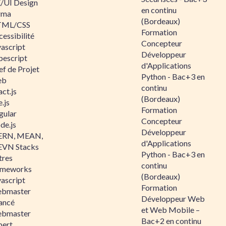
/UI Design
en continu
gma
(Bordeaux)
ML/CSS
Formation
essibilité
Concepteur
vascript
Développeur
pescript
d'Applications
ef de Projet
Python - Bac+3 en
eb
continu
ct.js
(Bordeaux)
.js
Formation
gular
Concepteur
de.js
Développeur
RN, MEAN,
d'Applications
VN Stacks
Python - Bac+3 en
tres
continu
ameworks
(Bordeaux)
vascript
Formation
bmaster
Développeur Web
ancé
et Web Mobile –
bmaster
Bac+2 en continu
pert