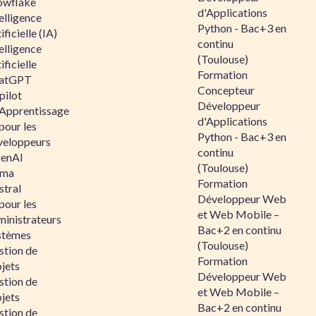
owflake
d'Applications
elligence
Python - Bac+3 en
ificielle (IA)
continu
elligence
(Toulouse)
ificielle
Formation
atGPT
Concepteur
pilot
Développeur
 Apprentissage
d'Applications
pour les
Python - Bac+3 en
veloppeurs
continu
enAI
(Toulouse)
ama
Formation
stral
Développeur Web
pour les
et Web Mobile –
ministrateurs
Bac+2 en continu
stèmes
(Toulouse)
stion de
Formation
jets
Développeur Web
stion de
et Web Mobile –
jets
Bac+2 en continu
stion de