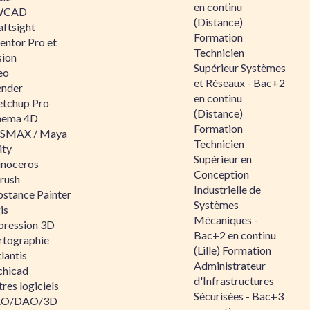
en continu
WCAD
(Distance)
aftsight
Formation
entor Pro et
Technicien
sion
Supérieur Systèmes
eo
et Réseaux - Bac+2
ender
en continu
etchup Pro
(Distance)
nema 4D
Formation
SMAX / Maya
Technicien
ity
Supérieur en
inoceros
Conception
rush
Industrielle de
bstance Painter
Systèmes
is
Mécaniques -
pression 3D
Bac+2 en continu
rtographie
(Lille) Formation
lantis
Administrateur
chicad
d'Infrastructures
res logiciels
Sécurisées - Bac+3
O/DAO/3D