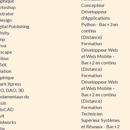
aphique
Concepteur
otoshop
Développeur
ustrator
d'Applications
Design
Python - Bac+3 en
ital Publishing
continu
inity
(Distance)
mp
Formation
nva
Développeur Web
kscape
et Web Mobile –
ribus
Bac+2 en continu
TeX
(Distance)
éation
Formation
aphique
Développeur Web
ark Xpress
et Web Mobile –
O, DAO, 3D
Bac+2 en continu
ndamentaux du
(Distance)
ssin
Formation
toCAD
Technicien
vit
Supérieur Systèmes
lidworks
et Réseaux - Bac+2
tia