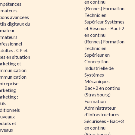
en continu
mpétences
(Rennes) Formation
rmateurs :
Technicien
tions avancées
Supérieur Systèmes
ils digitaux du
et Réseaux - Bac+2
rmateur
en continu
rmateurs
(Rennes) Formation
ofessionnel
Technicien
dultes : CP et
Supérieur en
es en situation
Conception
rketing et
Industrielle de
mmunication
Systèmes
mmunication
Mécaniques -
ntreprise
Bac+2 en continu
rketing
(Strasbourg)
rketing :
Formation
ils
Administrateur
ditionnels
d'Infrastructures
uveaux
Sécurisées - Bac+3
duits et
en continu
uveaux
(Strasbourg)