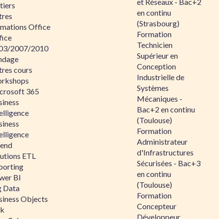
et Réseaux - Bac+2
tiers
en continu
tres
(Strasbourg)
rmations Office
Formation
fice
Technicien
03/2007/2010
Supérieur en
ndage
Conception
tres cours
Industrielle de
rkshops
Systèmes
crosoft 365
Mécaniques -
siness
Bac+2 en continu
elligence
(Toulouse)
siness
Formation
elligence
Administrateur
lend
d'Infrastructures
lutions ETL
Sécurisées - Bac+3
porting
en continu
wer BI
(Toulouse)
g Data
Formation
siness Objects
Concepteur
ik
Développeur