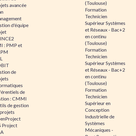
(Toulouse)
ojets avancée
Formation
an
Technicien
nagement
Supérieur Systèmes
stion d'équipe
et Réseaux - Bac+2
jet
en continu
INCE2
(Toulouse)
I : PMP et
Formation
APM
Technicien
IL
Supérieur Systèmes
BIT
et Réseaux - Bac+2
stion de
en continu
jets
(Toulouse)
formatiques
Formation
érentiels de
Technicien
stion : CMMI
Supérieur en
ils de gestion
Conception
projets
Industrielle de
enProject
Systèmes
 Project
Mécaniques -
RA