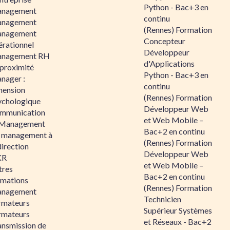
Python - Bac+3 en
nagement
continu
nagement
(Rennes) Formation
nagement
Concepteur
érationnel
Développeur
nagement RH
d'Applications
 proximité
Python - Bac+3 en
nager :
continu
mension
(Rennes) Formation
ychologique
Développeur Web
mmunication
et Web Mobile –
 Management
Bac+2 en continu
 management à
(Rennes) Formation
direction
Développeur Web
KR
et Web Mobile –
tres
Bac+2 en continu
rmations
(Rennes) Formation
nagement
Technicien
rmateurs
Supérieur Systèmes
rmateurs
et Réseaux - Bac+2
ansmission de