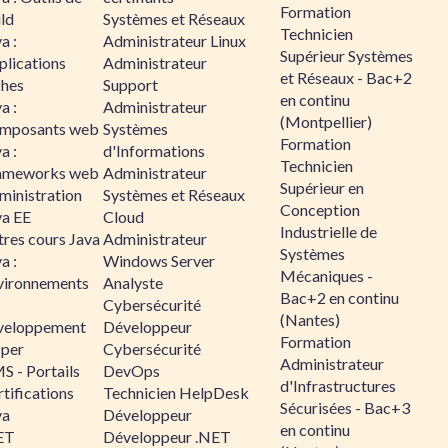
Formation
ld
Systèmes et Réseaux
Technicien
a :
Administrateur Linux
Supérieur Systèmes
plications
Administrateur
et Réseaux - Bac+2
ches
Support
en continu
a :
Administrateur
(Montpellier)
mposants web
Systèmes
Formation
a :
d'Informations
Technicien
ameworks web
Administrateur
Supérieur en
ministration
Systèmes et Réseaux
Conception
va EE
Cloud
Industrielle de
tres cours Java
Administrateur
Systèmes
a :
Windows Server
Mécaniques -
vironnements
Analyste
Bac+2 en continu
Cybersécurité
(Nantes)
veloppement
Développeur
Formation
sper
Cybersécurité
Administrateur
S - Portails
DevOps
d'Infrastructures
tifications
Technicien HelpDesk
Sécurisées - Bac+3
va
Développeur
en continu
ET
Développeur .NET