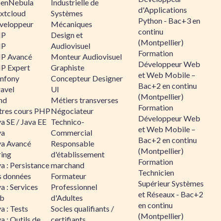
enNebula
Industrielle de
d'Applications
xtcloud
Systèmes
Python - Bac+3 en
veloppeur
Mécaniques
continu
HP
Design et
(Montpellier)
HP
Audiovisuel
Formation
P Avancé
Monteur Audiovisuel
Développeur Web
P Expert
Graphiste
et Web Mobile –
mfony
Concepteur Designer
Bac+2 en continu
ravel
UI
(Montpellier)
nd
Métiers transverses
Formation
tres cours PHP
Négociateur
Développeur Web
a SE / Java EE
Technico-
et Web Mobile –
va
Commercial
Bac+2 en continu
va Avancé
Responsable
(Montpellier)
ring
d'établissement
Formation
a : Persistance
marchand
Technicien
s données
Formateur
Supérieur Systèmes
a : Services
Professionnel
et Réseaux - Bac+2
b
d'Adultes
en continu
a : Tests
Socles qualifiants /
(Montpellier)
a : Outils de
certifiants