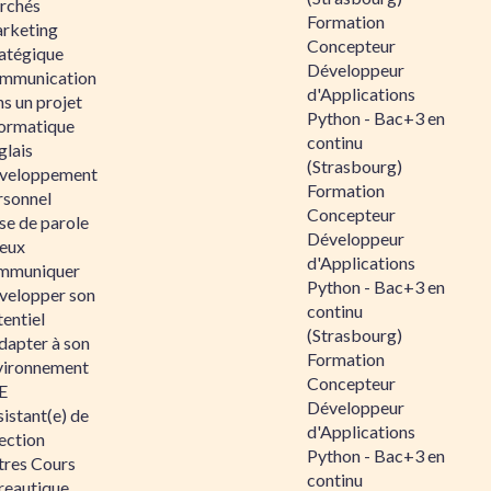
rchés
Formation
rketing
Concepteur
ratégique
Développeur
mmunication
d'Applications
s un projet
Python - Bac+3 en
formatique
continu
glais
(Strasbourg)
veloppement
Formation
rsonnel
Concepteur
se de parole
Développeur
eux
d'Applications
mmuniquer
Python - Bac+3 en
velopper son
continu
entiel
(Strasbourg)
dapter à son
Formation
vironnement
Concepteur
E
Développeur
istant(e) de
d'Applications
ection
Python - Bac+3 en
tres Cours
continu
reautique