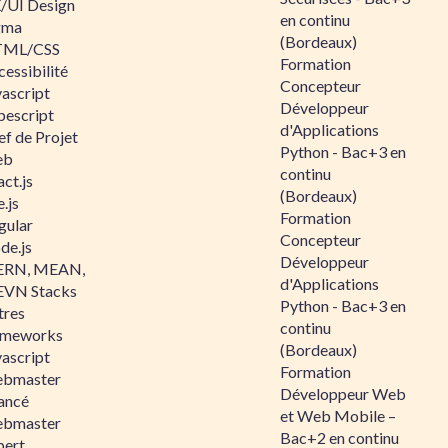
/UI Design
en continu
gma
(Bordeaux)
ML/CSS
Formation
essibilité
Concepteur
vascript
Développeur
pescript
d'Applications
ef de Projet
Python - Bac+3 en
eb
continu
ct.js
(Bordeaux)
.js
Formation
gular
Concepteur
de.js
Développeur
RN, MEAN,
d'Applications
VN Stacks
Python - Bac+3 en
tres
continu
ameworks
(Bordeaux)
vascript
Formation
bmaster
Développeur Web
ancé
et Web Mobile –
bmaster
Bac+2 en continu
pert