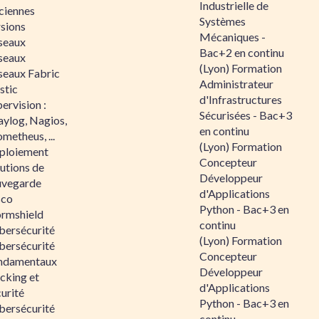
Industrielle de
ciennes
Systèmes
rsions
Mécaniques -
seaux
Bac+2 en continu
seaux
(Lyon) Formation
seaux Fabric
Administrateur
stic
d'Infrastructures
ervision :
Sécurisées - Bac+3
aylog, Nagios,
en continu
metheus, ...
(Lyon) Formation
ploiement
Concepteur
utions de
Développeur
uvegarde
d'Applications
sco
Python - Bac+3 en
ormshield
continu
bersécurité
(Lyon) Formation
bersécurité
Concepteur
ndamentaux
Développeur
cking et
d'Applications
urité
Python - Bac+3 en
bersécurité
continu