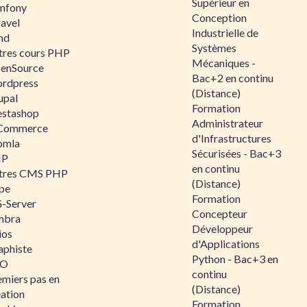
Supérieur en
mfony
Conception
ravel
Industrielle de
nd
Systèmes
tres cours PHP
Mécaniques -
enSource
Bac+2 en continu
rdpress
(Distance)
upal
Formation
estashop
Administrateur
Commerce
d'Infrastructures
omla
Sécurisées - Bac+3
IP
en continu
tres CMS PHP
(Distance)
pe
Formation
-Server
Concepteur
mbra
Développeur
ios
d'Applications
aphiste
Python - Bac+3 en
AO
continu
emiers pas en
(Distance)
éation
Formation