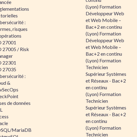
ancée
(Lyon) Formation
glementations
Développeur Web
torielles
et Web Mobile –
ersécurité :
Bac+2 en continu
rmes, risques
(Lyon) Formation
opérations
Développeur Web
O 27001
et Web Mobile –
O 27005 / Risk
Bac+2 en continu
nager
(Lyon) Formation
O 22301
Technicien
O 27035
Supérieur Systèmes
ersécurité :
et Réseaux - Bac+2
oud &
en continu
vSecOps
(Lyon) Formation
eckPoint
Technicien
ses de données
Supérieur Systèmes
L
et Réseaux - Bac+2
cess
en continu
acle
(Lyon) Formation
SQL/MariaDB
Technicien
stgreSQL