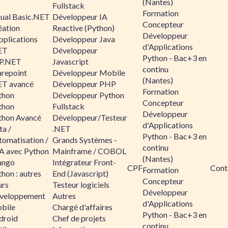
(Nantes)
Fullstack
Formation
sual Basic.NET
Développeur IA
Concepteur
éation
Reactive (Python)
Développeur
pplications
Développeur Java
d'Applications
ET
Développeur
Python - Bac+3 en
P.NET
Javascript
continu
arepoint
Développeur Mobile
(Nantes)
ET avancé
Développeur PHP
Formation
thon
Développeur Python
Concepteur
thon
Fullstack
Développeur
thon Avancé
Développeur/Testeur
d'Applications
ta /
.NET
Python - Bac+3 en
tomatisation /
Grands Systèmes -
continu
A avec Python
Mainframe / COBOL
(Nantes)
ango
Intégrateur Front-
CPF
Cont
Formation
hon : autres
End (Javascript)
Concepteur
urs
Testeur logiciels
Développeur
veloppement
Autres
d'Applications
bile
Chargé d'affaires
Python - Bac+3 en
droid
Chef de projets
continu