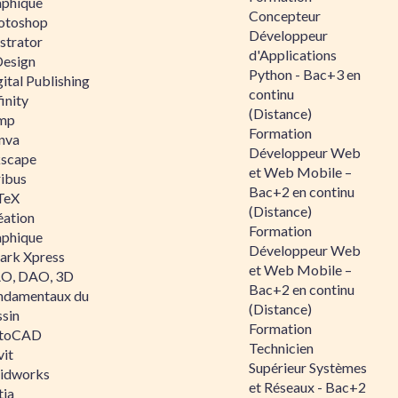
aphique
Concepteur
otoshop
Développeur
ustrator
d'Applications
Design
Python - Bac+3 en
ital Publishing
continu
inity
(Distance)
mp
Formation
nva
Développeur Web
kscape
et Web Mobile –
ribus
Bac+2 en continu
TeX
(Distance)
éation
Formation
aphique
Développeur Web
ark Xpress
et Web Mobile –
O, DAO, 3D
Bac+2 en continu
ndamentaux du
(Distance)
ssin
Formation
toCAD
Technicien
vit
Supérieur Systèmes
lidworks
et Réseaux - Bac+2
tia