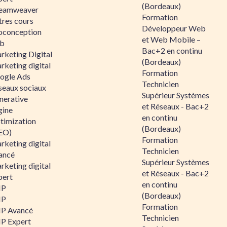
(Bordeaux)
eamweaver
Formation
tres cours
Développeur Web
oconception
et Web Mobile –
b
Bac+2 en continu
rketing Digital
(Bordeaux)
rketing digital
Formation
ogle Ads
Technicien
seaux sociaux
Supérieur Systèmes
nerative
et Réseaux - Bac+2
gine
en continu
timization
(Bordeaux)
EO)
Formation
rketing digital
Technicien
ancé
Supérieur Systèmes
rketing digital
et Réseaux - Bac+2
pert
en continu
HP
(Bordeaux)
HP
Formation
P Avancé
Technicien
P Expert