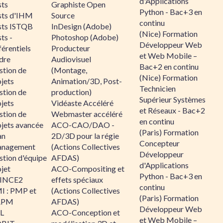
d'Applications
sts
Graphiste Open
Python - Bac+3 en
sts d'IHM
Source
continu
sts ISTQB
InDesign (Adobe)
(Nice) Formation
ts -
Photoshop (Adobe)
Développeur Web
érentiels
Producteur
et Web Mobile –
dre
Audiovisuel
Bac+2 en continu
stion de
(Montage,
(Nice) Formation
jets
Animation/3D, Post-
Technicien
stion de
production)
Supérieur Systèmes
jets
Vidéaste Accéléré
et Réseaux - Bac+2
stion de
Webmaster accéléré
en continu
ojets avancée
ACO-CAO/DAO -
(Paris) Formation
an
2D/3D pour la régie
Concepteur
nagement
(Actions Collectives
Développeur
stion d'équipe
AFDAS)
d'Applications
jet
ACO-Compositing et
Python - Bac+3 en
INCE2
effets spéciaux
continu
I : PMP et
(Actions Collectives
(Paris) Formation
APM
AFDAS)
Développeur Web
IL
ACO-Conception et
et Web Mobile –