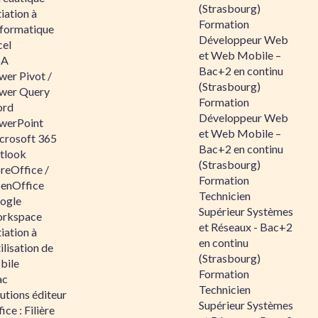
(Strasbourg)
tiation à
Formation
nformatique
Développeur Web
cel
et Web Mobile –
BA
Bac+2 en continu
wer Pivot /
(Strasbourg)
wer Query
Formation
rd
Développeur Web
werPoint
et Web Mobile –
crosoft 365
Bac+2 en continu
tlook
(Strasbourg)
reOffice /
Formation
enOffice
Technicien
ogle
Supérieur Systèmes
rkspace
et Réseaux - Bac+2
tiation à
en continu
tilisation de
(Strasbourg)
bile
Formation
ac
Technicien
utions éditeur
Supérieur Systèmes
ice : Filière