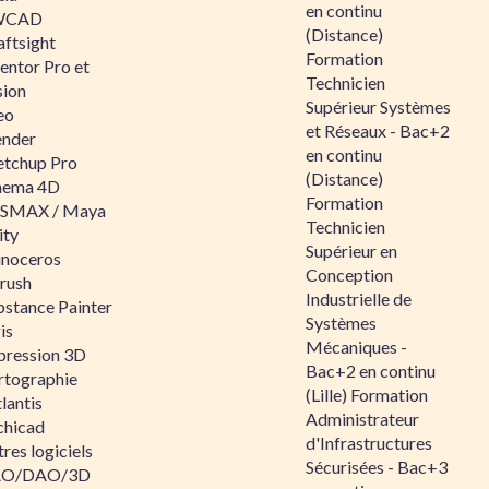
en continu
WCAD
(Distance)
aftsight
Formation
entor Pro et
Technicien
sion
Supérieur Systèmes
eo
et Réseaux - Bac+2
ender
en continu
etchup Pro
(Distance)
nema 4D
Formation
SMAX / Maya
Technicien
ity
Supérieur en
inoceros
Conception
rush
Industrielle de
bstance Painter
Systèmes
is
Mécaniques -
pression 3D
Bac+2 en continu
rtographie
(Lille) Formation
lantis
Administrateur
chicad
d'Infrastructures
res logiciels
Sécurisées - Bac+3
O/DAO/3D