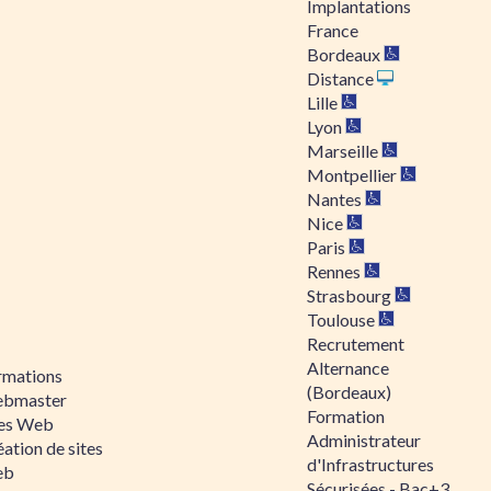
Implantations
France
Bordeaux
Distance
Lille
Lyon
Marseille
Montpellier
Nantes
Nice
Paris
Rennes
Strasbourg
Toulouse
Recrutement
Alternance
rmations
(Bordeaux)
bmaster
Formation
tes Web
Administrateur
ation de sites
d'Infrastructures
eb
Sécurisées - Bac+3