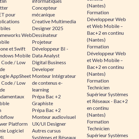
lin
informatiques
(Nantes)
tter
Concepteur
Formation
ET pour
mécanique
Développeur Web
lications
Creative Multimedia
et Web Mobile –
biles
Designer 2025
Bac+2 en continu
ameworks Web
Dessinateur
(Nantes)
bile
Projeteur
Formation
one et Swift
Développeur BI -
Développeur Web
ndows Mobile
Data Analyst
et Web Mobile –
 Code / Low
Digital Business
Bac+2 en continu
de
Developer
(Nantes)
ogle AppSheet
Monteur Intégrateur
Formation
 Code / Low
de contenus e-
Technicien
de
learning
Supérieur Systèmes
ndamentaux
Prépa Bac +2
et Réseaux - Bac+2
bble
Graphiste
en continu
n
Prépa Bac +2
(Nantes)
bflow
Monteur audiovisuel
Formation
wer Platform
UX/UI Designer
Technicien
ie Logiciel
Autres cursus
Supérieur Systèmes
ML
Systèmes et Réseaux