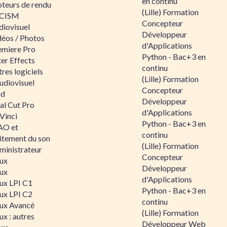
en continu
teurs de rendu
(Lille) Formation
CISM
Concepteur
diovisuel
Développeur
déos / Photos
d'Applications
emiere Pro
Python - Bac+3 en
er Effects
continu
res logiciels
(Lille) Formation
udiovisuel
Concepteur
id
Développeur
al Cut Pro
d'Applications
Vinci
Python - Bac+3 en
O et
continu
aitement du son
(Lille) Formation
ministrateur
Concepteur
nux
Développeur
nux
d'Applications
nux LPI C1
Python - Bac+3 en
nux LPI C2
continu
nux Avancé
(Lille) Formation
ux : autres
Développeur Web