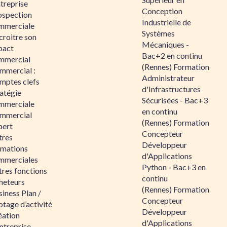
ntreprise
Conception
ospection
Industrielle de
mmerciale
Systèmes
croitre son
Mécaniques -
pact
Bac+2 en continu
mmercial
(Rennes) Formation
mmercial :
Administrateur
mptes clefs
d'Infrastructures
atégie
Sécurisées - Bac+3
mmerciale
en continu
mmercial
(Rennes) Formation
pert
Concepteur
tres
Développeur
rmations
d'Applications
mmerciales
Python - Bac+3 en
tres fonctions
continu
heteurs
(Rennes) Formation
iness Plan /
Concepteur
otage d’activité
Développeur
éation
d'Applications
ntreprise