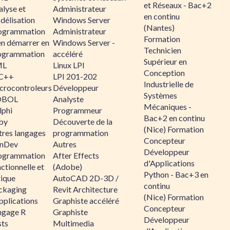
et Réseaux - Bac+2
alyse et
Administrateur
en continu
délisation
Windows Server
(Nantes)
ogrammation
Administrateur
Formation
en démarrer en
Windows Server -
Technicien
ogrammation
accéléré
Supérieur en
ML
Linux LPI
Conception
C++
LPI 201-202
Industrielle de
crocontroleurs
Développeur
Systèmes
OBOL
Analyste
Mécaniques -
lphi
Programmeur
Bac+2 en continu
by
Découverte de la
(Nice) Formation
tres langages
programmation
Concepteur
nDev
Autres
Développeur
ogrammation
After Effects
d'Applications
ctionnelle et
(Adobe)
Python - Bac+3 en
gique
AutoCAD 2D-3D /
continu
ckaging
Revit Architecture
(Nice) Formation
pplications
Graphiste accéléré
Concepteur
ngage R
Graphiste
Développeur
sts
Multimedia