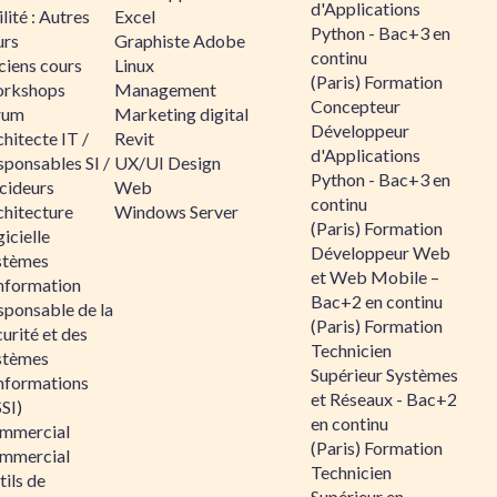
d'Applications
lité : Autres
Excel
Python - Bac+3 en
urs
Graphiste Adobe
continu
ciens cours
Linux
(Paris) Formation
rkshops
Management
Concepteur
rum
Marketing digital
Développeur
hitecte IT /
Revit
d'Applications
sponsables SI /
UX/UI Design
Python - Bac+3 en
cideurs
Web
continu
chitecture
Windows Server
(Paris) Formation
icielle
Développeur Web
stèmes
et Web Mobile –
information
Bac+2 en continu
sponsable de la
(Paris) Formation
urité et des
Technicien
stèmes
Supérieur Systèmes
informations
et Réseaux - Bac+2
SI)
en continu
mmercial
(Paris) Formation
mmercial
Technicien
ils de
Supérieur en