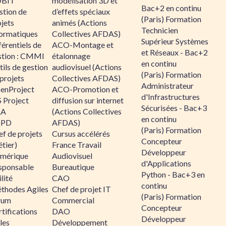
BIT
modélisation 3D et
Bac+2 en continu
stion de
d’effets spéciaux
(Paris) Formation
jets
animés (Actions
Technicien
formatiques
Collectives AFDAS)
Supérieur Systèmes
érentiels de
ACO-Montage et
et Réseaux - Bac+2
stion : CMMI
étalonnage
en continu
ils de gestion
audiovisuel (Actions
(Paris) Formation
projets
Collectives AFDAS)
Administrateur
enProject
ACO-Promotion et
d'Infrastructures
 Project
diffusion sur internet
Sécurisées - Bac+3
RA
(Actions Collectives
en continu
GPD
AFDAS)
(Paris) Formation
f de projets
Cursus accélérés
Concepteur
tier)
France Travail
Développeur
mérique
Audiovisuel
d'Applications
sponsable
Bureautique
Python - Bac+3 en
lité
CAO
continu
thodes Agiles
Chef de projet IT
(Paris) Formation
rum
Commercial
Concepteur
tifications
DAO
Développeur
les
Développement