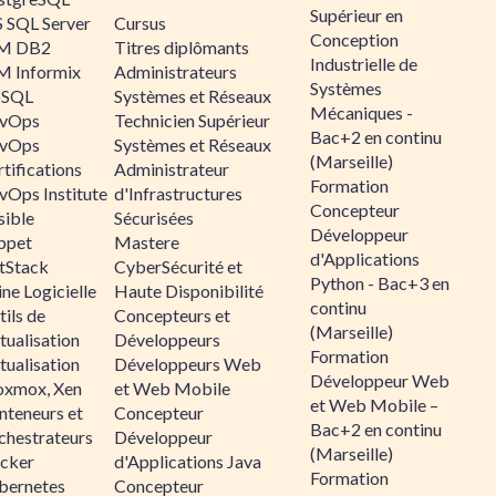
Supérieur en
 SQL Server
Cursus
Conception
M DB2
Titres diplômants
Industrielle de
M Informix
Administrateurs
Systèmes
SQL
Systèmes et Réseaux
Mécaniques -
vOps
Technicien Supérieur
Bac+2 en continu
vOps
Systèmes et Réseaux
(Marseille)
tifications
Administrateur
Formation
vOps Institute
d'Infrastructures
Concepteur
sible
Sécurisées
Développeur
ppet
Mastere
d'Applications
ltStack
CyberSécurité et
Python - Bac+3 en
ne Logicielle
Haute Disponibilité
continu
ils de
Concepteurs et
(Marseille)
tualisation
Développeurs
Formation
tualisation
Développeurs Web
Développeur Web
oxmox, Xen
et Web Mobile
et Web Mobile –
nteneurs et
Concepteur
Bac+2 en continu
chestrateurs
Développeur
(Marseille)
cker
d'Applications Java
Formation
bernetes
Concepteur