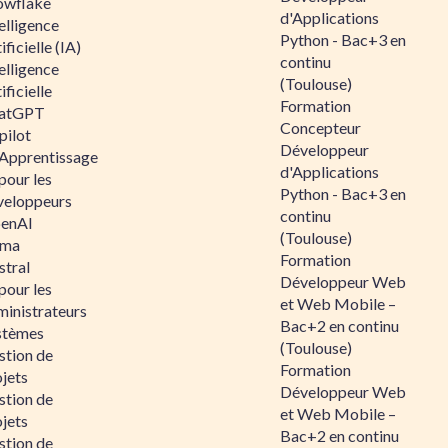
owflake
d'Applications
elligence
Python - Bac+3 en
ificielle (IA)
continu
elligence
(Toulouse)
ificielle
Formation
atGPT
Concepteur
pilot
Développeur
 Apprentissage
d'Applications
pour les
Python - Bac+3 en
veloppeurs
continu
enAI
(Toulouse)
ama
Formation
stral
Développeur Web
pour les
et Web Mobile –
ministrateurs
Bac+2 en continu
stèmes
(Toulouse)
stion de
Formation
jets
Développeur Web
stion de
et Web Mobile –
jets
Bac+2 en continu
stion de