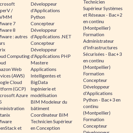
Technicien
crosoft
Développeur
Supérieur Systèmes
perV /
d'Applications
et Réseaux - Bac+2
CVMM
Python
en continu
ware 7
Concepteur
(Montpellier)
ware 8
Développeur
Formation
ware : autres
d'Applications .NET
Administrateur
urs
Concepteur
d'Infrastructures
rix
Développeur
Sécurisées - Bac+3
oud Computing
d'Applications PHP
en continu
oud
Mastere
(Montpellier)
azon Web
Applications
Formation
rvices (AWS)
Intelligentes et
Concepteur
ogle Cloud
BigData
Développeur
atform (GCP)
Ingénierie et
d'Applications
crosoft Azure
modélisation
Python - Bac+3 en
5
BIM Modeleur du
continu
ministration
bâtiment
(Montpellier)
tanix
Coordinateur BIM
Formation
ware
Technicien Supérieur
Concepteur
enStack et
en Conception
Développeur