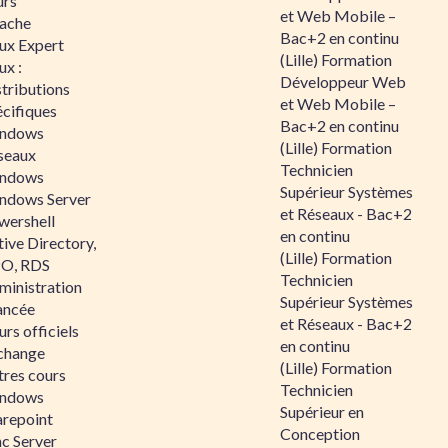
urs
et Web Mobile –
ache
Bac+2 en continu
nux Expert
(Lille) Formation
ux :
Développeur Web
tributions
et Web Mobile –
écifiques
Bac+2 en continu
ndows
(Lille) Formation
seaux
Technicien
ndows
Supérieur Systèmes
ndows Server
et Réseaux - Bac+2
wershell
en continu
ive Directory,
(Lille) Formation
O, RDS
Technicien
ministration
Supérieur Systèmes
ancée
et Réseaux - Bac+2
rs officiels
en continu
change
(Lille) Formation
tres cours
Technicien
ndows
Supérieur en
arepoint
Conception
nc Server