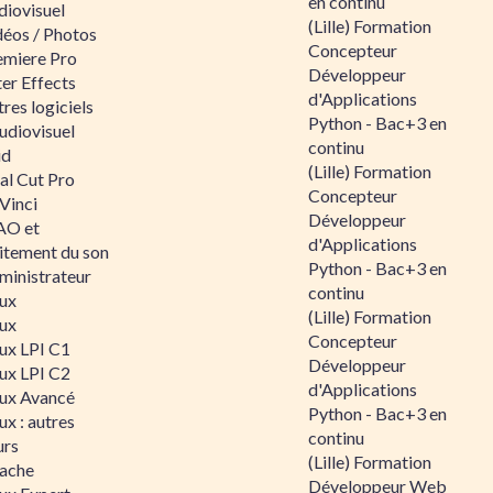
en continu
diovisuel
(Lille) Formation
déos / Photos
Concepteur
emiere Pro
Développeur
er Effects
d'Applications
res logiciels
Python - Bac+3 en
udiovisuel
continu
id
(Lille) Formation
al Cut Pro
Concepteur
Vinci
Développeur
O et
d'Applications
aitement du son
Python - Bac+3 en
ministrateur
continu
nux
(Lille) Formation
nux
Concepteur
nux LPI C1
Développeur
nux LPI C2
d'Applications
nux Avancé
Python - Bac+3 en
ux : autres
continu
urs
(Lille) Formation
ache
Développeur Web