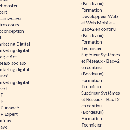
(Bordeaux)
bmaster
Formation
pert
Développeur Web
eamweaver
et Web Mobile –
tres cours
Bac+2 en continu
oconception
(Bordeaux)
b
Formation
rketing Digital
Technicien
rketing digital
Supérieur Systèmes
ogle Ads
et Réseaux - Bac+2
seaux sociaux
en continu
rketing digital
(Bordeaux)
ancé
Formation
rketing digital
Technicien
pert
Supérieur Systèmes
HP
et Réseaux - Bac+2
HP
en continu
P Avancé
(Bordeaux)
P Expert
Formation
mfony
Technicien
ravel