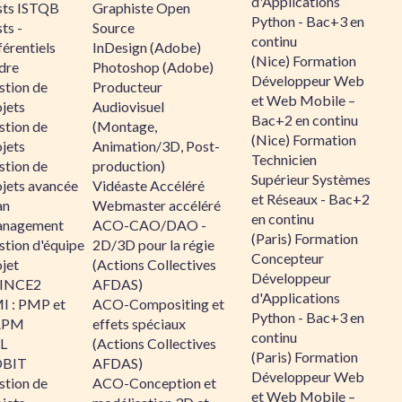
d'Applications
sts ISTQB
Graphiste Open
Python - Bac+3 en
ts -
Source
continu
érentiels
InDesign (Adobe)
(Nice) Formation
dre
Photoshop (Adobe)
Développeur Web
stion de
Producteur
et Web Mobile –
jets
Audiovisuel
Bac+2 en continu
stion de
(Montage,
(Nice) Formation
jets
Animation/3D, Post-
Technicien
stion de
production)
Supérieur Systèmes
ojets avancée
Vidéaste Accéléré
et Réseaux - Bac+2
an
Webmaster accéléré
en continu
nagement
ACO-CAO/DAO -
(Paris) Formation
stion d'équipe
2D/3D pour la régie
Concepteur
jet
(Actions Collectives
Développeur
INCE2
AFDAS)
d'Applications
I : PMP et
ACO-Compositing et
Python - Bac+3 en
APM
effets spéciaux
continu
IL
(Actions Collectives
(Paris) Formation
BIT
AFDAS)
Développeur Web
stion de
ACO-Conception et
et Web Mobile –