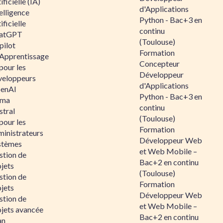
ificielle (IA)
d'Applications
elligence
Python - Bac+3 en
ificielle
continu
atGPT
(Toulouse)
pilot
Formation
 Apprentissage
Concepteur
pour les
Développeur
veloppeurs
d'Applications
enAI
Python - Bac+3 en
ama
continu
stral
(Toulouse)
pour les
Formation
ministrateurs
Développeur Web
stèmes
et Web Mobile –
stion de
Bac+2 en continu
jets
(Toulouse)
stion de
Formation
jets
Développeur Web
stion de
et Web Mobile –
ojets avancée
Bac+2 en continu
an