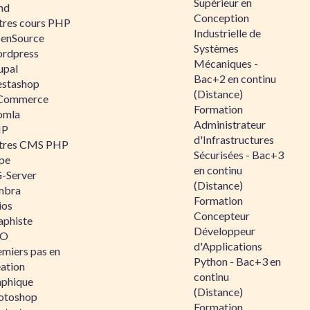
Supérieur en
nd
Conception
tres cours PHP
Industrielle de
enSource
Systèmes
rdpress
Mécaniques -
upal
Bac+2 en continu
estashop
(Distance)
Commerce
Formation
omla
Administrateur
IP
d'Infrastructures
tres CMS PHP
Sécurisées - Bac+3
pe
en continu
-Server
(Distance)
mbra
Formation
ios
Concepteur
aphiste
Développeur
AO
d'Applications
emiers pas en
Python - Bac+3 en
éation
continu
aphique
(Distance)
otoshop
Formation