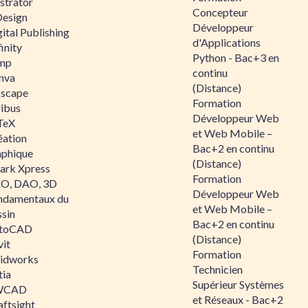
ustrator
Concepteur
Design
Développeur
ital Publishing
d'Applications
inity
Python - Bac+3 en
mp
continu
nva
(Distance)
kscape
Formation
ribus
Développeur Web
TeX
et Web Mobile –
éation
Bac+2 en continu
aphique
(Distance)
ark Xpress
Formation
O, DAO, 3D
Développeur Web
ndamentaux du
et Web Mobile –
ssin
Bac+2 en continu
toCAD
(Distance)
vit
Formation
lidworks
Technicien
tia
Supérieur Systèmes
WCAD
et Réseaux - Bac+2
aftsight