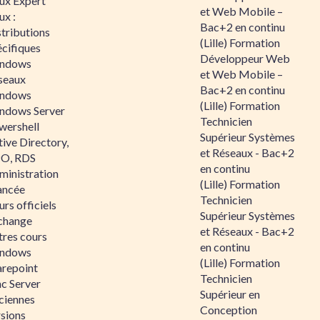
nux Expert
et Web Mobile –
ux :
Bac+2 en continu
tributions
(Lille) Formation
écifiques
Développeur Web
ndows
et Web Mobile –
seaux
Bac+2 en continu
ndows
(Lille) Formation
ndows Server
Technicien
wershell
Supérieur Systèmes
ive Directory,
et Réseaux - Bac+2
O, RDS
en continu
ministration
(Lille) Formation
ancée
Technicien
rs officiels
Supérieur Systèmes
change
et Réseaux - Bac+2
tres cours
en continu
ndows
(Lille) Formation
arepoint
Technicien
nc Server
Supérieur en
ciennes
Conception
rsions