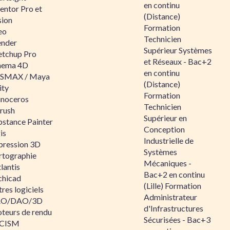
en continu
entor Pro et
(Distance)
sion
Formation
eo
Technicien
ender
Supérieur Systèmes
etchup Pro
et Réseaux - Bac+2
nema 4D
en continu
SMAX / Maya
(Distance)
ity
Formation
inoceros
Technicien
rush
Supérieur en
bstance Painter
Conception
is
Industrielle de
pression 3D
Systèmes
rtographie
Mécaniques -
lantis
Bac+2 en continu
chicad
(Lille) Formation
res logiciels
Administrateur
O/DAO/3D
d'Infrastructures
teurs de rendu
Sécurisées - Bac+3
CISM