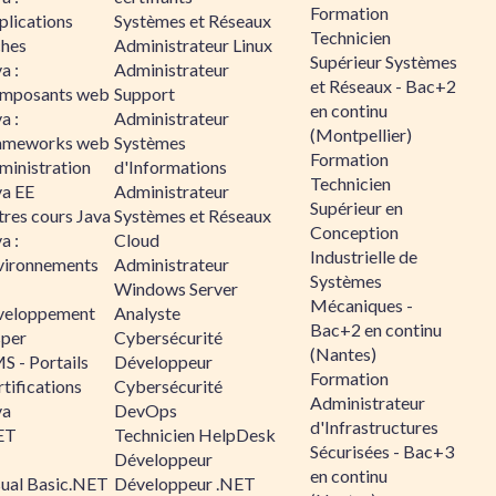
Formation
plications
Systèmes et Réseaux
Technicien
ches
Administrateur Linux
Supérieur Systèmes
a :
Administrateur
et Réseaux - Bac+2
mposants web
Support
en continu
a :
Administrateur
(Montpellier)
ameworks web
Systèmes
Formation
ministration
d'Informations
Technicien
va EE
Administrateur
Supérieur en
tres cours Java
Systèmes et Réseaux
Conception
a :
Cloud
Industrielle de
vironnements
Administrateur
Systèmes
Windows Server
Mécaniques -
veloppement
Analyste
Bac+2 en continu
sper
Cybersécurité
(Nantes)
S - Portails
Développeur
Formation
tifications
Cybersécurité
Administrateur
va
DevOps
d'Infrastructures
ET
Technicien HelpDesk
Sécurisées - Bac+3
Développeur
en continu
sual Basic.NET
Développeur .NET