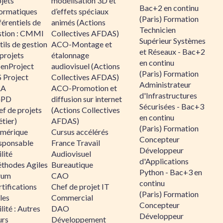
jets
modélisation 3D et
Bac+2 en continu
formatiques
d’effets spéciaux
(Paris) Formation
érentiels de
animés (Actions
Technicien
stion : CMMI
Collectives AFDAS)
Supérieur Systèmes
ils de gestion
ACO-Montage et
et Réseaux - Bac+2
projets
étalonnage
en continu
enProject
audiovisuel (Actions
(Paris) Formation
 Project
Collectives AFDAS)
Administrateur
RA
ACO-Promotion et
d'Infrastructures
GPD
diffusion sur internet
Sécurisées - Bac+3
f de projets
(Actions Collectives
en continu
tier)
AFDAS)
(Paris) Formation
mérique
Cursus accélérés
Concepteur
sponsable
France Travail
Développeur
lité
Audiovisuel
d'Applications
thodes Agiles
Bureautique
Python - Bac+3 en
rum
CAO
continu
tifications
Chef de projet IT
(Paris) Formation
les
Commercial
Concepteur
lité : Autres
DAO
Développeur
urs
Développement