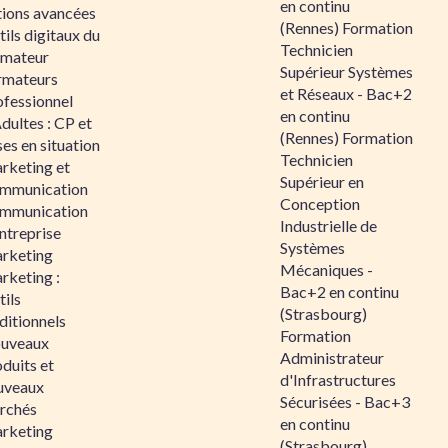
en continu
tions avancées
(Rennes) Formation
ils digitaux du
Technicien
rmateur
Supérieur Systèmes
rmateurs
et Réseaux - Bac+2
ofessionnel
en continu
dultes : CP et
(Rennes) Formation
es en situation
Technicien
rketing et
Supérieur en
mmunication
Conception
mmunication
Industrielle de
ntreprise
Systèmes
rketing
Mécaniques -
rketing :
Bac+2 en continu
ils
(Strasbourg)
ditionnels
Formation
uveaux
Administrateur
duits et
d'Infrastructures
uveaux
Sécurisées - Bac+3
rchés
en continu
rketing
(Strasbourg)