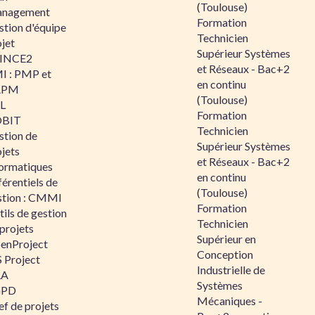
(Toulouse)
nagement
Formation
stion d'équipe
Technicien
jet
Supérieur Systèmes
INCE2
et Réseaux - Bac+2
I : PMP et
en continu
APM
(Toulouse)
IL
Formation
BIT
Technicien
stion de
Supérieur Systèmes
jets
et Réseaux - Bac+2
formatiques
en continu
érentiels de
(Toulouse)
stion : CMMI
Formation
ils de gestion
Technicien
projets
Supérieur en
enProject
Conception
 Project
Industrielle de
RA
Systèmes
GPD
Mécaniques -
f de projets