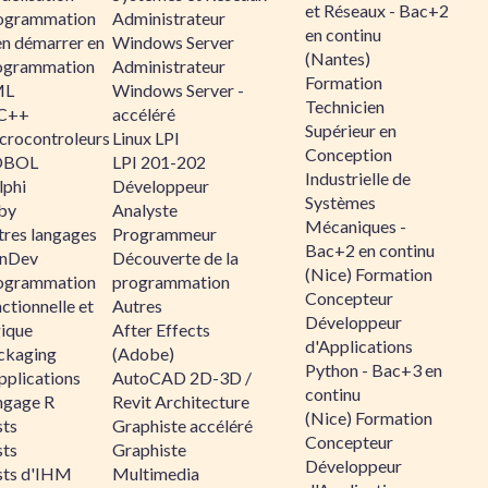
et Réseaux - Bac+2
ogrammation
Administrateur
en continu
en démarrer en
Windows Server
(Nantes)
ogrammation
Administrateur
Formation
ML
Windows Server -
Technicien
C++
accéléré
Supérieur en
crocontroleurs
Linux LPI
Conception
OBOL
LPI 201-202
Industrielle de
lphi
Développeur
Systèmes
by
Analyste
Mécaniques -
tres langages
Programmeur
Bac+2 en continu
nDev
Découverte de la
(Nice) Formation
ogrammation
programmation
Concepteur
ctionnelle et
Autres
Développeur
gique
After Effects
d'Applications
ckaging
(Adobe)
Python - Bac+3 en
pplications
AutoCAD 2D-3D /
continu
ngage R
Revit Architecture
(Nice) Formation
sts
Graphiste accéléré
Concepteur
sts
Graphiste
Développeur
sts d'IHM
Multimedia