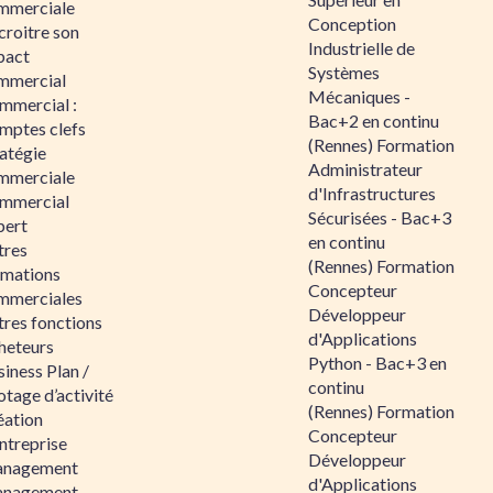
mmerciale
Conception
croitre son
Industrielle de
pact
Systèmes
mmercial
Mécaniques -
mmercial :
Bac+2 en continu
mptes clefs
(Rennes) Formation
atégie
Administrateur
mmerciale
d'Infrastructures
mmercial
Sécurisées - Bac+3
pert
en continu
tres
(Rennes) Formation
rmations
Concepteur
mmerciales
Développeur
tres fonctions
d'Applications
heteurs
Python - Bac+3 en
iness Plan /
continu
otage d’activité
(Rennes) Formation
éation
Concepteur
ntreprise
Développeur
nagement
d'Applications
nagement