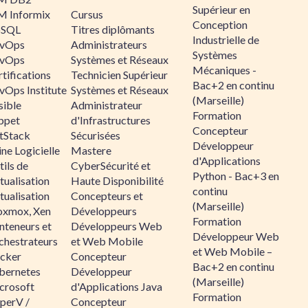
Supérieur en
M Informix
Cursus
Conception
SQL
Titres diplômants
Industrielle de
vOps
Administrateurs
Systèmes
vOps
Systèmes et Réseaux
Mécaniques -
tifications
Technicien Supérieur
Bac+2 en continu
vOps Institute
Systèmes et Réseaux
(Marseille)
sible
Administrateur
Formation
ppet
d'Infrastructures
Concepteur
ltStack
Sécurisées
Développeur
ne Logicielle
Mastere
d'Applications
ils de
CyberSécurité et
Python - Bac+3 en
tualisation
Haute Disponibilité
continu
tualisation
Concepteurs et
(Marseille)
oxmox, Xen
Développeurs
Formation
nteneurs et
Développeurs Web
Développeur Web
chestrateurs
et Web Mobile
et Web Mobile –
cker
Concepteur
Bac+2 en continu
bernetes
Développeur
(Marseille)
crosoft
d'Applications Java
Formation
perV /
Concepteur