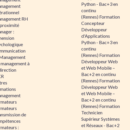
Python - Bac+3 en
nagement
continu
érationnel
(Rennes) Formation
nagement RH
Concepteur
 proximité
Développeur
nager :
d'Applications
mension
Python - Bac+3 en
ychologique
continu
mmunication
(Rennes) Formation
 Management
Développeur Web
 management à
et Web Mobile –
direction
Bac+2 en continu
KR
(Rennes) Formation
tres
Développeur Web
rmations
et Web Mobile –
nagement
Bac+2 en continu
rmateurs
(Rennes) Formation
rmateurs
Technicien
ansmission de
Supérieur Systèmes
mpétences
et Réseaux - Bac+2
rmateurs :