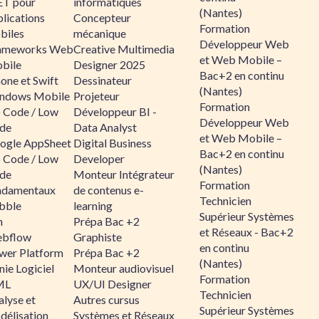
ET pour
informatiques
(Nantes)
lications
Concepteur
Formation
biles
mécanique
Développeur Web
ameworks Web
Creative Multimedia
et Web Mobile –
bile
Designer 2025
Bac+2 en continu
one et Swift
Dessinateur
(Nantes)
ndows Mobile
Projeteur
Formation
 Code / Low
Développeur BI -
Développeur Web
de
Data Analyst
et Web Mobile –
ogle AppSheet
Digital Business
Bac+2 en continu
 Code / Low
Developer
(Nantes)
de
Monteur Intégrateur
Formation
ndamentaux
de contenus e-
Technicien
bble
learning
Supérieur Systèmes
n
Prépa Bac +2
et Réseaux - Bac+2
bflow
Graphiste
en continu
wer Platform
Prépa Bac +2
(Nantes)
ie Logiciel
Monteur audiovisuel
Formation
ML
UX/UI Designer
Technicien
alyse et
Autres cursus
Supérieur Systèmes
délisation
Systèmes et Réseaux