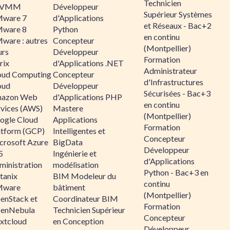
Technicien
CVMM
Développeur
Supérieur Systèmes
ware 7
d'Applications
et Réseaux - Bac+2
ware 8
Python
en continu
ware : autres
Concepteur
(Montpellier)
urs
Développeur
Formation
rix
d'Applications .NET
Administrateur
oud Computing
Concepteur
d'Infrastructures
oud
Développeur
Sécurisées - Bac+3
azon Web
d'Applications PHP
en continu
rvices (AWS)
Mastere
(Montpellier)
ogle Cloud
Applications
Formation
atform (GCP)
Intelligentes et
Concepteur
crosoft Azure
BigData
Développeur
5
Ingénierie et
d'Applications
ministration
modélisation
Python - Bac+3 en
tanix
BIM Modeleur du
continu
ware
bâtiment
(Montpellier)
enStack et
Coordinateur BIM
Formation
enNebula
Technicien Supérieur
Concepteur
xtcloud
en Conception
Développeur