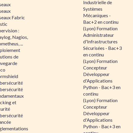
Industrielle de
seaux
Systèmes
seaux
Mécaniques -
seaux Fabric
Bac+2 en continu
stic
(Lyon) Formation
ervision :
Administrateur
aylog, Nagios,
d'Infrastructures
metheus, ...
Sécurisées - Bac+3
ploiement
en continu
utions de
(Lyon) Formation
uvegarde
Concepteur
sco
Développeur
ormshield
d'Applications
bersécurité
Python - Bac+3 en
bersécurité
continu
ndamentaux
(Lyon) Formation
cking et
Concepteur
urité
Développeur
bersécurité
d'Applications
ancée
Python - Bac+3 en
glementations
continu