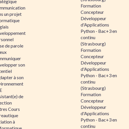
ratégique
Formation
mmunication
Concepteur
s un projet
Développeur
formatique
d'Applications
glais
Python - Bac+3 en
veloppement
continu
rsonnel
(Strasbourg)
se de parole
Formation
eux
Concepteur
mmuniquer
Développeur
velopper son
d'Applications
entiel
Python - Bac+3 en
dapter à son
continu
vironnement
(Strasbourg)
E
Formation
istant(e) de
Concepteur
ection
Développeur
tres Cours
d'Applications
reautique
Python - Bac+3 en
tiation à
continu
nformatique