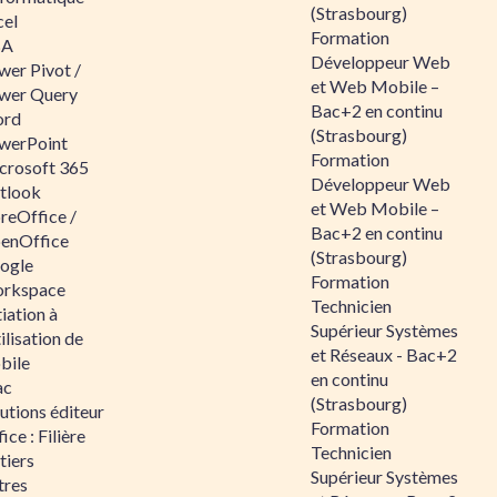
(Strasbourg)
cel
Formation
BA
Développeur Web
wer Pivot /
et Web Mobile –
wer Query
Bac+2 en continu
rd
(Strasbourg)
werPoint
Formation
crosoft 365
Développeur Web
tlook
et Web Mobile –
reOffice /
Bac+2 en continu
enOffice
(Strasbourg)
ogle
Formation
rkspace
Technicien
tiation à
Supérieur Systèmes
tilisation de
et Réseaux - Bac+2
bile
en continu
ac
(Strasbourg)
utions éditeur
Formation
ice : Filière
Technicien
tiers
Supérieur Systèmes
tres