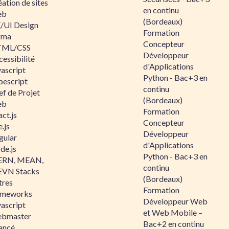
ation de sites
en continu
eb
(Bordeaux)
/UI Design
Formation
gma
Concepteur
ML/CSS
Développeur
essibilité
d'Applications
vascript
Python - Bac+3 en
pescript
continu
ef de Projet
(Bordeaux)
eb
Formation
ct.js
Concepteur
.js
Développeur
gular
d'Applications
de.js
Python - Bac+3 en
RN, MEAN,
continu
VN Stacks
(Bordeaux)
tres
Formation
ameworks
Développeur Web
vascript
et Web Mobile –
bmaster
Bac+2 en continu
ancé