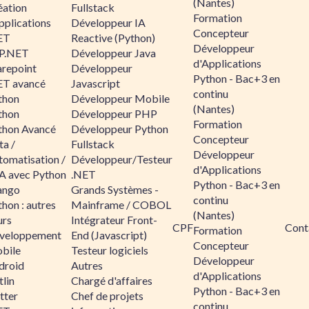
(Nantes)
éation
Fullstack
Formation
pplications
Développeur IA
Concepteur
ET
Reactive (Python)
Développeur
P.NET
Développeur Java
d'Applications
arepoint
Développeur
Python - Bac+3 en
ET avancé
Javascript
continu
thon
Développeur Mobile
(Nantes)
thon
Développeur PHP
Formation
thon Avancé
Développeur Python
Concepteur
ta /
Fullstack
Développeur
tomatisation /
Développeur/Testeur
d'Applications
A avec Python
.NET
Python - Bac+3 en
ango
Grands Systèmes -
continu
hon : autres
Mainframe / COBOL
(Nantes)
urs
Intégrateur Front-
CPF
Cont
Formation
veloppement
End (Javascript)
Concepteur
bile
Testeur logiciels
Développeur
droid
Autres
d'Applications
lin
Chargé d'affaires
Python - Bac+3 en
tter
Chef de projets
continu