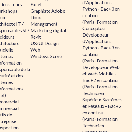
d'Applications
ciens cours
Excel
Python - Bac+3 en
rkshops
Graphiste Adobe
continu
rum
Linux
(Paris) Formation
hitecte IT /
Management
Concepteur
sponsables SI /
Marketing digital
Développeur
cideurs
Revit
d'Applications
chitecture
UX/UI Design
Python - Bac+3 en
icielle
Web
continu
stèmes
Windows Server
(Paris) Formation
information
Développeur Web
sponsable de la
et Web Mobile –
urité et des
Bac+2 en continu
stèmes
(Paris) Formation
informations
Technicien
SI)
Supérieur Systèmes
mmercial
et Réseaux - Bac+2
mmercial
en continu
ils de
(Paris) Formation
ntreprise
Technicien
ospection
Supérieur en