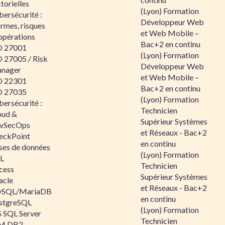
torielles
(Lyon) Formation
ersécurité :
Développeur Web
rmes, risques
et Web Mobile –
opérations
Bac+2 en continu
O 27001
(Lyon) Formation
O 27005 / Risk
Développeur Web
nager
et Web Mobile –
O 22301
Bac+2 en continu
O 27035
(Lyon) Formation
ersécurité :
Technicien
oud &
Supérieur Systèmes
vSecOps
et Réseaux - Bac+2
eckPoint
en continu
ses de données
(Lyon) Formation
L
Technicien
cess
Supérieur Systèmes
acle
et Réseaux - Bac+2
SQL/MariaDB
en continu
stgreSQL
(Lyon) Formation
 SQL Server
Technicien
M DB2