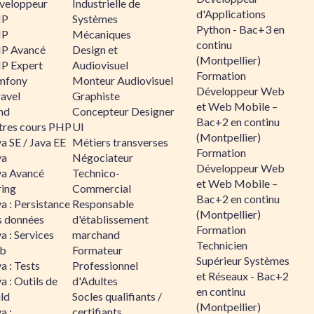
veloppeur
Industrielle de
d'Applications
HP
Systèmes
Python - Bac+3 en
HP
Mécaniques
continu
P Avancé
Design et
(Montpellier)
P Expert
Audiovisuel
Formation
mfony
Monteur Audiovisuel
Développeur Web
ravel
Graphiste
et Web Mobile –
nd
Concepteur Designer
Bac+2 en continu
tres cours PHP
UI
(Montpellier)
a SE / Java EE
Métiers transverses
Formation
va
Négociateur
Développeur Web
va Avancé
Technico-
et Web Mobile –
ring
Commercial
Bac+2 en continu
a : Persistance
Responsable
(Montpellier)
s données
d'établissement
Formation
a : Services
marchand
Technicien
b
Formateur
Supérieur Systèmes
a : Tests
Professionnel
et Réseaux - Bac+2
a : Outils de
d'Adultes
en continu
ld
Socles qualifiants /
(Montpellier)
a :
certifiants