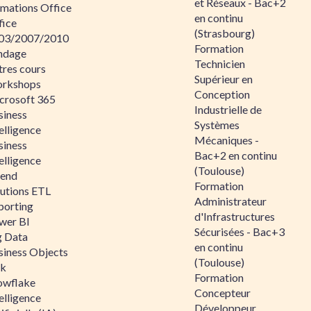
et Réseaux - Bac+2
rmations Office
en continu
fice
(Strasbourg)
03/2007/2010
Formation
ndage
Technicien
tres cours
Supérieur en
rkshops
Conception
crosoft 365
Industrielle de
siness
Systèmes
elligence
Mécaniques -
siness
Bac+2 en continu
elligence
(Toulouse)
lend
Formation
lutions ETL
Administrateur
porting
d'Infrastructures
wer BI
Sécurisées - Bac+3
g Data
en continu
siness Objects
(Toulouse)
ik
Formation
owflake
Concepteur
elligence
Développeur