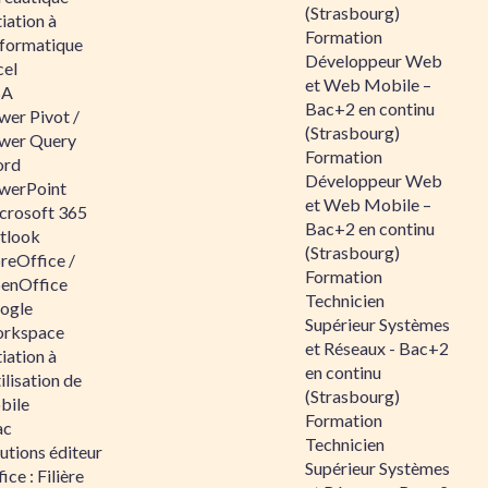
(Strasbourg)
tiation à
Formation
nformatique
Développeur Web
cel
et Web Mobile –
BA
Bac+2 en continu
wer Pivot /
(Strasbourg)
wer Query
Formation
rd
Développeur Web
werPoint
et Web Mobile –
crosoft 365
Bac+2 en continu
tlook
(Strasbourg)
reOffice /
Formation
enOffice
Technicien
ogle
Supérieur Systèmes
rkspace
et Réseaux - Bac+2
tiation à
en continu
tilisation de
(Strasbourg)
bile
Formation
ac
Technicien
utions éditeur
Supérieur Systèmes
ice : Filière