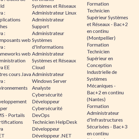
Formation
ld
Systèmes et Réseaux
Technicien
a :
Administrateur Linux
Supérieur Systèmes
plications
Administrateur
et Réseaux - Bac+2
ches
Support
en continu
a :
Administrateur
(Montpellier)
mposants web
Systèmes
Formation
a :
d'Informations
Technicien
ameworks web
Administrateur
Supérieur en
ministration
Systèmes et Réseaux
Conception
va EE
Cloud
Industrielle de
tres cours Java
Administrateur
Systèmes
a :
Windows Server
Mécaniques -
vironnements
Analyste
Bac+2 en continu
Cybersécurité
(Nantes)
veloppement
Développeur
Formation
sper
Cybersécurité
Administrateur
S - Portails
DevOps
d'Infrastructures
tifications
Technicien HelpDesk
Sécurisées - Bac+3
va
Développeur
en continu
ET
Développeur .NET