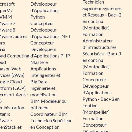
Technicien
crosoft
Développeur
Supérieur Systèmes
perV /
d'Applications
et Réseaux - Bac+2
CVMM
Python
en continu
ware 7
Concepteur
(Montpellier)
ware 8
Développeur
Formation
ware : autres
d'Applications .NET
Administrateur
urs
Concepteur
d'Infrastructures
rix
Développeur
Sécurisées - Bac+3
oud Computing
d'Applications PHP
en continu
oud
Mastere
(Montpellier)
azon Web
Applications
Formation
rvices (AWS)
Intelligentes et
Concepteur
ogle Cloud
BigData
Développeur
atform (GCP)
Ingénierie et
d'Applications
crosoft Azure
modélisation
Python - Bac+3 en
5
BIM Modeleur du
continu
ministration
bâtiment
(Montpellier)
tanix
Coordinateur BIM
Formation
ware
Technicien Supérieur
Concepteur
enStack et
en Conception
Développeur