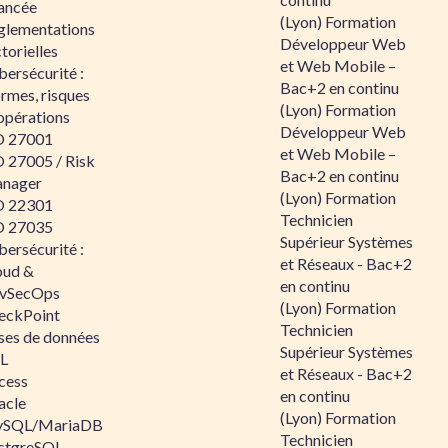
ancée
(Lyon) Formation
glementations
Développeur Web
torielles
et Web Mobile –
ersécurité :
Bac+2 en continu
rmes, risques
(Lyon) Formation
opérations
Développeur Web
O 27001
et Web Mobile –
O 27005 / Risk
Bac+2 en continu
nager
(Lyon) Formation
O 22301
Technicien
O 27035
Supérieur Systèmes
ersécurité :
et Réseaux - Bac+2
oud &
en continu
vSecOps
(Lyon) Formation
eckPoint
Technicien
ses de données
Supérieur Systèmes
L
et Réseaux - Bac+2
cess
en continu
acle
(Lyon) Formation
SQL/MariaDB
Technicien
stgreSQL