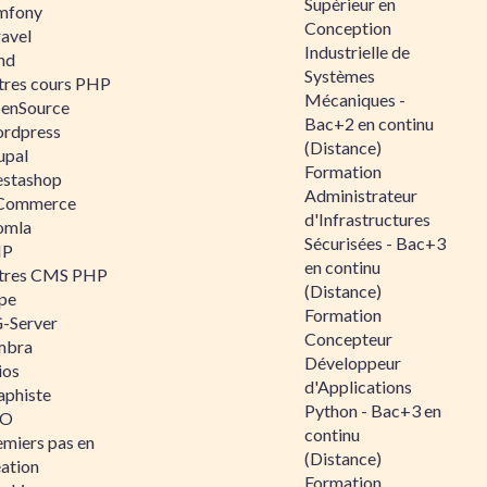
Supérieur en
mfony
Conception
ravel
Industrielle de
nd
Systèmes
tres cours PHP
Mécaniques -
enSource
Bac+2 en continu
rdpress
(Distance)
upal
Formation
estashop
Administrateur
Commerce
d'Infrastructures
omla
Sécurisées - Bac+3
IP
en continu
tres CMS PHP
(Distance)
pe
Formation
-Server
Concepteur
mbra
Développeur
ios
d'Applications
aphiste
Python - Bac+3 en
AO
continu
emiers pas en
(Distance)
éation
Formation