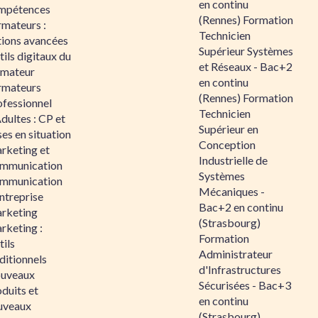
en continu
mpétences
(Rennes) Formation
rmateurs :
Technicien
tions avancées
Supérieur Systèmes
ils digitaux du
et Réseaux - Bac+2
rmateur
en continu
rmateurs
(Rennes) Formation
ofessionnel
Technicien
dultes : CP et
Supérieur en
es en situation
Conception
rketing et
Industrielle de
mmunication
Systèmes
mmunication
Mécaniques -
ntreprise
Bac+2 en continu
rketing
(Strasbourg)
rketing :
Formation
ils
Administrateur
ditionnels
d'Infrastructures
uveaux
Sécurisées - Bac+3
duits et
en continu
uveaux
(Strasbourg)