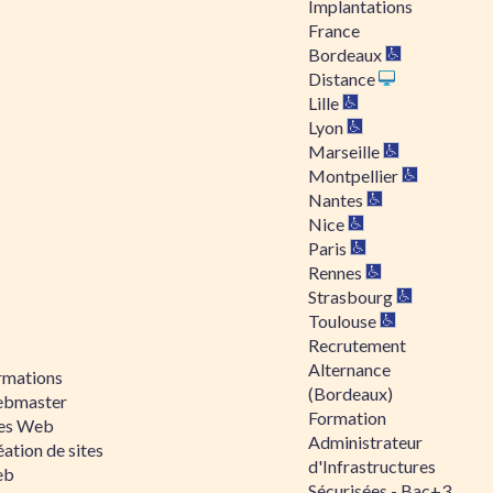
Implantations
France
Bordeaux
Distance
Lille
Lyon
Marseille
Montpellier
Nantes
Nice
Paris
Rennes
Strasbourg
Toulouse
Recrutement
Alternance
rmations
(Bordeaux)
bmaster
Formation
tes Web
Administrateur
ation de sites
d'Infrastructures
eb
Sécurisées - Bac+3