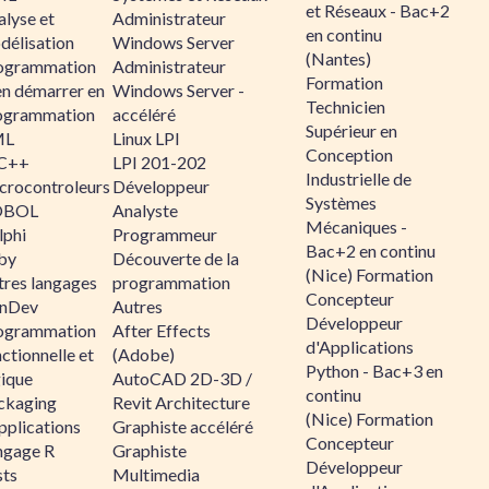
et Réseaux - Bac+2
alyse et
Administrateur
en continu
délisation
Windows Server
(Nantes)
ogrammation
Administrateur
Formation
en démarrer en
Windows Server -
Technicien
ogrammation
accéléré
Supérieur en
ML
Linux LPI
Conception
C++
LPI 201-202
Industrielle de
crocontroleurs
Développeur
Systèmes
OBOL
Analyste
Mécaniques -
lphi
Programmeur
Bac+2 en continu
by
Découverte de la
(Nice) Formation
tres langages
programmation
Concepteur
nDev
Autres
Développeur
ogrammation
After Effects
d'Applications
ctionnelle et
(Adobe)
Python - Bac+3 en
gique
AutoCAD 2D-3D /
continu
ckaging
Revit Architecture
(Nice) Formation
pplications
Graphiste accéléré
Concepteur
ngage R
Graphiste
Développeur
sts
Multimedia