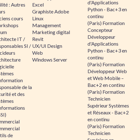
d'Applications
lité : Autres
Excel
Python - Bac+3 en
urs
Graphiste Adobe
continu
ciens cours
Linux
(Paris) Formation
rkshops
Management
Concepteur
rum
Marketing digital
Développeur
hitecte IT /
Revit
d'Applications
sponsables SI /
UX/UI Design
Python - Bac+3 en
cideurs
Web
continu
chitecture
Windows Server
(Paris) Formation
icielle
Développeur Web
stèmes
et Web Mobile –
information
Bac+2 en continu
sponsable de la
(Paris) Formation
urité et des
Technicien
stèmes
Supérieur Systèmes
informations
et Réseaux - Bac+2
SI)
en continu
mmercial
(Paris) Formation
mmercial
Technicien
ils de
Supérieur en