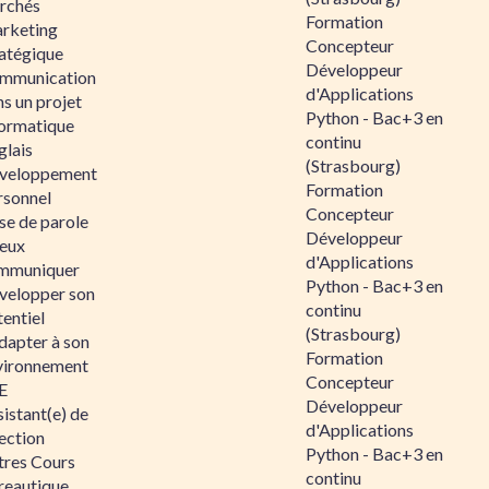
rchés
Formation
rketing
Concepteur
ratégique
Développeur
mmunication
d'Applications
s un projet
Python - Bac+3 en
formatique
continu
glais
(Strasbourg)
veloppement
Formation
rsonnel
Concepteur
se de parole
Développeur
eux
d'Applications
mmuniquer
Python - Bac+3 en
velopper son
continu
entiel
(Strasbourg)
dapter à son
Formation
vironnement
Concepteur
E
Développeur
istant(e) de
d'Applications
ection
Python - Bac+3 en
tres Cours
continu
reautique