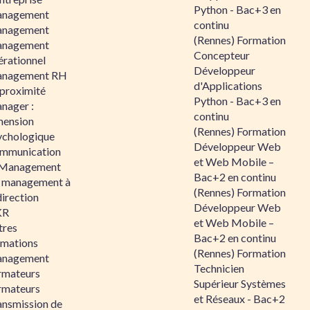
Python - Bac+3 en
nagement
continu
nagement
(Rennes) Formation
nagement
Concepteur
érationnel
Développeur
nagement RH
d'Applications
 proximité
Python - Bac+3 en
nager :
continu
mension
(Rennes) Formation
ychologique
Développeur Web
mmunication
et Web Mobile –
 Management
Bac+2 en continu
 management à
(Rennes) Formation
direction
Développeur Web
KR
et Web Mobile –
tres
Bac+2 en continu
rmations
(Rennes) Formation
nagement
Technicien
rmateurs
Supérieur Systèmes
rmateurs
et Réseaux - Bac+2
ansmission de