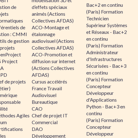
BIT
modélisation 3D et
Bac+2 en continu
stion de
d’effets spéciaux
(Paris) Formation
jets
animés (Actions
Technicien
formatiques
Collectives AFDAS)
Supérieur Systèmes
érentiels de
ACO-Montage et
et Réseaux - Bac+2
stion : CMMI
étalonnage
en continu
ils de gestion
audiovisuel (Actions
(Paris) Formation
projets
Collectives AFDAS)
Administrateur
enProject
ACO-Promotion et
d'Infrastructures
 Project
diffusion sur internet
Sécurisées - Bac+3
RA
(Actions Collectives
en continu
GPD
AFDAS)
(Paris) Formation
f de projets
Cursus accélérés
Concepteur
tier)
France Travail
Développeur
mérique
Audiovisuel
d'Applications
sponsable
Bureautique
Python - Bac+3 en
lité
CAO
continu
thodes Agiles
Chef de projet IT
(Paris) Formation
rum
Commercial
Concepteur
tifications
DAO
Développeur
les
Développement