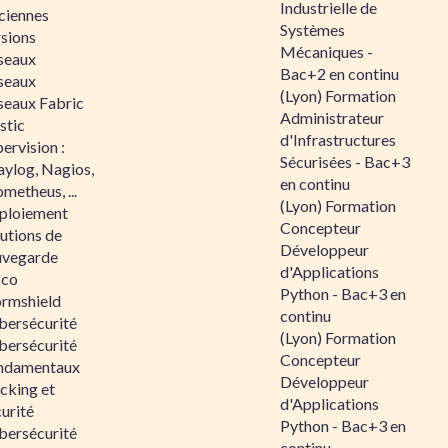
Industrielle de
ciennes
Systèmes
rsions
Mécaniques -
seaux
Bac+2 en continu
seaux
(Lyon) Formation
seaux Fabric
Administrateur
stic
d'Infrastructures
ervision :
Sécurisées - Bac+3
aylog, Nagios,
en continu
metheus, ...
(Lyon) Formation
ploiement
Concepteur
utions de
Développeur
uvegarde
d'Applications
sco
Python - Bac+3 en
ormshield
continu
bersécurité
(Lyon) Formation
bersécurité
Concepteur
ndamentaux
Développeur
cking et
d'Applications
urité
Python - Bac+3 en
bersécurité
continu