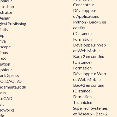
aphique
Concepteur
otoshop
Développeur
ustrator
d'Applications
Design
Python - Bac+3 en
ital Publishing
continu
inity
(Distance)
mp
Formation
nva
Développeur Web
kscape
et Web Mobile –
ribus
Bac+2 en continu
TeX
(Distance)
éation
Formation
aphique
Développeur Web
ark Xpress
et Web Mobile –
O, DAO, 3D
Bac+2 en continu
ndamentaux du
(Distance)
ssin
Formation
toCAD
Technicien
vit
Supérieur Systèmes
lidworks
et Réseaux - Bac+2
tia