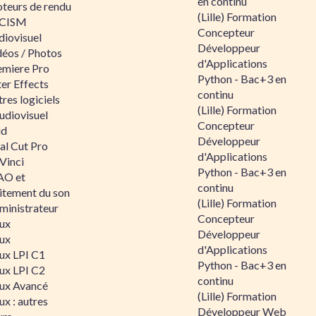
en continu
teurs de rendu
(Lille) Formation
CISM
Concepteur
diovisuel
Développeur
déos / Photos
d'Applications
emiere Pro
Python - Bac+3 en
er Effects
continu
res logiciels
(Lille) Formation
udiovisuel
Concepteur
id
Développeur
al Cut Pro
d'Applications
Vinci
Python - Bac+3 en
O et
continu
aitement du son
(Lille) Formation
ministrateur
Concepteur
nux
Développeur
nux
d'Applications
nux LPI C1
Python - Bac+3 en
nux LPI C2
continu
nux Avancé
(Lille) Formation
ux : autres
Développeur Web