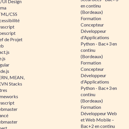
/UI Design
en continu
gma
(Bordeaux)
ML/CSS
Formation
essibilité
Concepteur
vascript
Développeur
pescript
d'Applications
ef de Projet
Python - Bac+3 en
eb
continu
ct.js
(Bordeaux)
.js
Formation
gular
Concepteur
de.js
Développeur
RN, MEAN,
d'Applications
VN Stacks
Python - Bac+3 en
tres
continu
ameworks
(Bordeaux)
vascript
Formation
bmaster
Développeur Web
ancé
et Web Mobile –
bmaster
Bac+2 en continu
pert