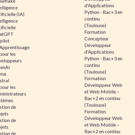
owflake
d'Applications
elligence
Python - Bac+3 en
ificielle (IA)
continu
elligence
(Toulouse)
ificielle
Formation
atGPT
Concepteur
pilot
Développeur
 Apprentissage
d'Applications
pour les
Python - Bac+3 en
veloppeurs
continu
enAI
(Toulouse)
ama
Formation
stral
Développeur Web
pour les
et Web Mobile –
ministrateurs
Bac+2 en continu
stèmes
(Toulouse)
stion de
Formation
jets
Développeur Web
stion de
et Web Mobile –
jets
Bac+2 en continu
stion de