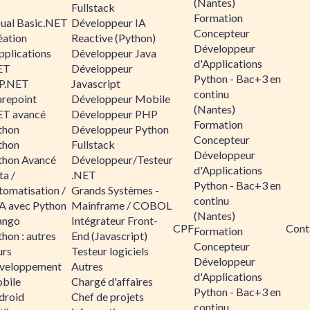
(Nantes)
Fullstack
Formation
sual Basic.NET
Développeur IA
Concepteur
éation
Reactive (Python)
Développeur
pplications
Développeur Java
d'Applications
ET
Développeur
Python - Bac+3 en
P.NET
Javascript
continu
arepoint
Développeur Mobile
(Nantes)
ET avancé
Développeur PHP
Formation
thon
Développeur Python
Concepteur
thon
Fullstack
Développeur
thon Avancé
Développeur/Testeur
d'Applications
ta /
.NET
Python - Bac+3 en
tomatisation /
Grands Systèmes -
continu
A avec Python
Mainframe / COBOL
(Nantes)
ango
Intégrateur Front-
CPF
Cont
Formation
hon : autres
End (Javascript)
Concepteur
urs
Testeur logiciels
Développeur
veloppement
Autres
d'Applications
bile
Chargé d'affaires
Python - Bac+3 en
droid
Chef de projets
continu