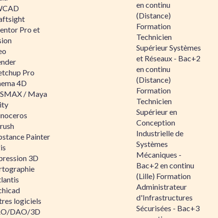
en continu
WCAD
(Distance)
aftsight
Formation
entor Pro et
Technicien
sion
Supérieur Systèmes
eo
et Réseaux - Bac+2
ender
en continu
etchup Pro
(Distance)
nema 4D
Formation
SMAX / Maya
Technicien
ity
Supérieur en
inoceros
Conception
rush
Industrielle de
bstance Painter
Systèmes
is
Mécaniques -
pression 3D
Bac+2 en continu
rtographie
(Lille) Formation
lantis
Administrateur
chicad
d'Infrastructures
res logiciels
Sécurisées - Bac+3
O/DAO/3D