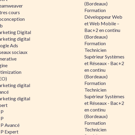
(Bordeaux)
eamweaver
Formation
tres cours
Développeur Web
oconception
et Web Mobile –
b
Bac+2 en continu
rketing Digital
(Bordeaux)
rketing digital
Formation
ogle Ads
Technicien
seaux sociaux
Supérieur Systèmes
nerative
et Réseaux - Bac+2
gine
en continu
timization
(Bordeaux)
EO)
Formation
rketing digital
Technicien
ancé
Supérieur Systèmes
rketing digital
et Réseaux - Bac+2
pert
en continu
HP
(Bordeaux)
HP
Formation
P Avancé
Technicien
P Expert