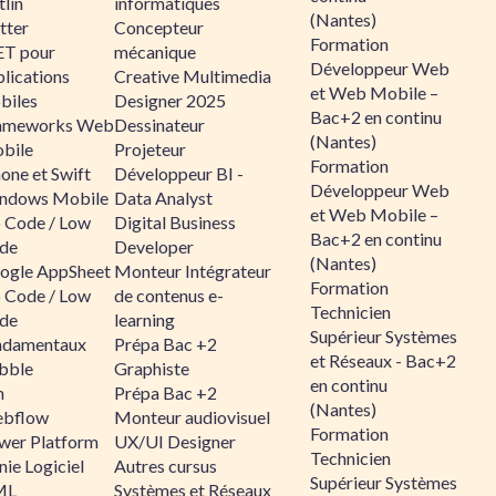
lin
informatiques
(Nantes)
tter
Concepteur
Formation
ET pour
mécanique
Développeur Web
lications
Creative Multimedia
et Web Mobile –
biles
Designer 2025
Bac+2 en continu
ameworks Web
Dessinateur
(Nantes)
bile
Projeteur
Formation
one et Swift
Développeur BI -
Développeur Web
ndows Mobile
Data Analyst
et Web Mobile –
 Code / Low
Digital Business
Bac+2 en continu
de
Developer
(Nantes)
ogle AppSheet
Monteur Intégrateur
Formation
 Code / Low
de contenus e-
Technicien
de
learning
Supérieur Systèmes
ndamentaux
Prépa Bac +2
et Réseaux - Bac+2
bble
Graphiste
en continu
n
Prépa Bac +2
(Nantes)
bflow
Monteur audiovisuel
Formation
wer Platform
UX/UI Designer
Technicien
ie Logiciel
Autres cursus
Supérieur Systèmes
ML
Systèmes et Réseaux