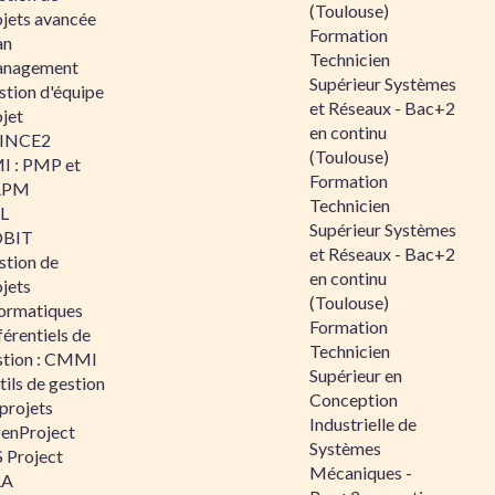
(Toulouse)
ojets avancée
Formation
an
Technicien
nagement
Supérieur Systèmes
stion d'équipe
et Réseaux - Bac+2
jet
en continu
INCE2
(Toulouse)
I : PMP et
Formation
APM
Technicien
IL
Supérieur Systèmes
BIT
et Réseaux - Bac+2
stion de
en continu
jets
(Toulouse)
formatiques
Formation
érentiels de
Technicien
stion : CMMI
Supérieur en
ils de gestion
Conception
projets
Industrielle de
enProject
Systèmes
 Project
Mécaniques -
RA