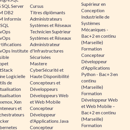
Supérieur en
 SQL Server
Cursus
Conception
M DB2
Titres diplômants
Industrielle de
M Informix
Administrateurs
Systèmes
SQL
Systèmes et Réseaux
Mécaniques -
vOps
Technicien Supérieur
Bac+2 en continu
vOps
Systèmes et Réseaux
(Marseille)
tifications
Administrateur
Formation
vOps Institute
d'Infrastructures
Concepteur
sible
Sécurisées
Développeur
ppet
Mastere
d'Applications
ltStack
CyberSécurité et
Python - Bac+3 en
ne Logicielle
Haute Disponibilité
continu
ils de
Concepteurs et
(Marseille)
tualisation
Développeurs
Formation
tualisation
Développeurs Web
Développeur Web
oxmox, Xen
et Web Mobile
et Web Mobile –
nteneurs et
Concepteur
Bac+2 en continu
chestrateurs
Développeur
(Marseille)
cker
d'Applications Java
Formation
bernetes
Concepteur