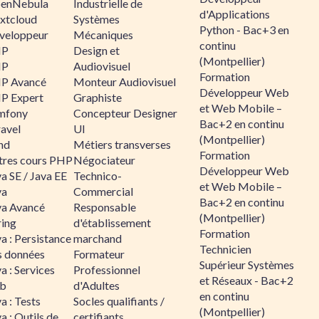
enNebula
Industrielle de
d'Applications
xtcloud
Systèmes
Python - Bac+3 en
veloppeur
Mécaniques
continu
HP
Design et
(Montpellier)
HP
Audiovisuel
Formation
P Avancé
Monteur Audiovisuel
Développeur Web
P Expert
Graphiste
et Web Mobile –
mfony
Concepteur Designer
Bac+2 en continu
ravel
UI
(Montpellier)
nd
Métiers transverses
Formation
tres cours PHP
Négociateur
Développeur Web
a SE / Java EE
Technico-
et Web Mobile –
va
Commercial
Bac+2 en continu
va Avancé
Responsable
(Montpellier)
ring
d'établissement
Formation
a : Persistance
marchand
Technicien
s données
Formateur
Supérieur Systèmes
a : Services
Professionnel
et Réseaux - Bac+2
b
d'Adultes
en continu
a : Tests
Socles qualifiants /
(Montpellier)
a : Outils de
certifiants