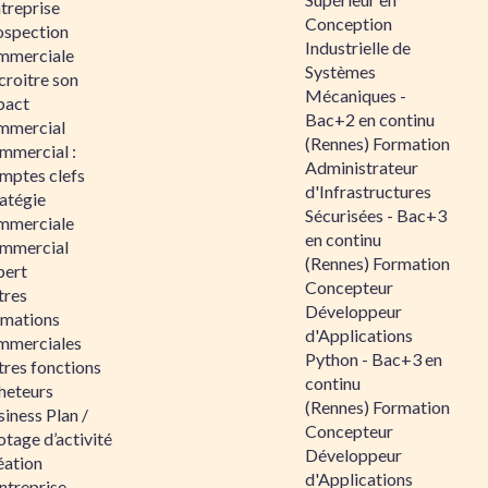
ntreprise
Conception
ospection
Industrielle de
mmerciale
Systèmes
croitre son
Mécaniques -
pact
Bac+2 en continu
mmercial
(Rennes) Formation
mmercial :
Administrateur
mptes clefs
d'Infrastructures
atégie
Sécurisées - Bac+3
mmerciale
en continu
mmercial
(Rennes) Formation
pert
Concepteur
tres
Développeur
rmations
d'Applications
mmerciales
Python - Bac+3 en
tres fonctions
continu
heteurs
(Rennes) Formation
iness Plan /
Concepteur
otage d’activité
Développeur
éation
d'Applications
ntreprise