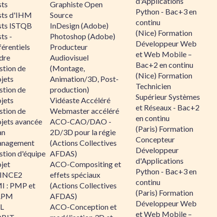
d'Applications
sts
Graphiste Open
Python - Bac+3 en
sts d'IHM
Source
continu
sts ISTQB
InDesign (Adobe)
(Nice) Formation
ts -
Photoshop (Adobe)
Développeur Web
érentiels
Producteur
et Web Mobile –
dre
Audiovisuel
Bac+2 en continu
stion de
(Montage,
(Nice) Formation
jets
Animation/3D, Post-
Technicien
stion de
production)
Supérieur Systèmes
jets
Vidéaste Accéléré
et Réseaux - Bac+2
stion de
Webmaster accéléré
en continu
ojets avancée
ACO-CAO/DAO -
(Paris) Formation
an
2D/3D pour la régie
Concepteur
nagement
(Actions Collectives
Développeur
stion d'équipe
AFDAS)
d'Applications
jet
ACO-Compositing et
Python - Bac+3 en
INCE2
effets spéciaux
continu
I : PMP et
(Actions Collectives
(Paris) Formation
APM
AFDAS)
Développeur Web
IL
ACO-Conception et
et Web Mobile –