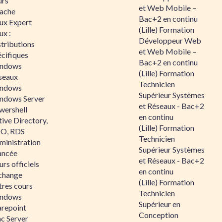
urs
et Web Mobile –
ache
Bac+2 en continu
nux Expert
(Lille) Formation
ux :
Développeur Web
tributions
et Web Mobile –
écifiques
Bac+2 en continu
ndows
(Lille) Formation
seaux
Technicien
ndows
Supérieur Systèmes
ndows Server
et Réseaux - Bac+2
wershell
en continu
ive Directory,
(Lille) Formation
O, RDS
Technicien
ministration
Supérieur Systèmes
ancée
et Réseaux - Bac+2
rs officiels
en continu
change
(Lille) Formation
tres cours
Technicien
ndows
Supérieur en
arepoint
Conception
nc Server