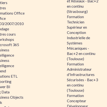
et Réseaux - Bac+2
tiers
en continu
tres
(Strasbourg)
rmations Office
Formation
fice
Technicien
03/2007/2010
Supérieur en
ndage
Conception
tres cours
Industrielle de
rkshops
Systèmes
crosoft 365
Mécaniques -
siness
Bac+2 en continu
elligence
(Toulouse)
siness
Formation
elligence
Administrateur
lend
d'Infrastructures
lutions ETL
Sécurisées - Bac+3
porting
en continu
wer BI
(Toulouse)
g Data
Formation
siness Objects
Concepteur
ik
Développeur