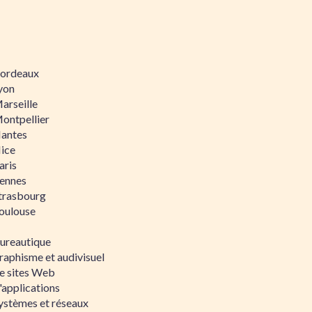
 Bordeaux
Lyon
Marseille
Montpellier
Nantes
Nice
aris
Rennes
Strasbourg
Toulouse
bureautique
raphisme et audivisuel
e sites Web
'applications
ystèmes et réseaux