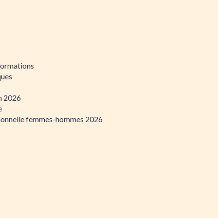
formations
ques
on 2026
e
ssionnelle femmes-hommes 2026