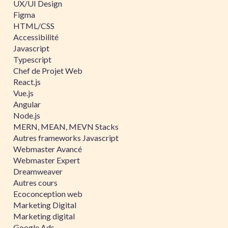
UX/UI Design
Figma
HTML/CSS
Accessibilité
Javascript
Typescript
Chef de Projet Web
React.js
Vue.js
Angular
Node.js
MERN, MEAN, MEVN Stacks
Autres frameworks Javascript
Webmaster Avancé
Webmaster Expert
Dreamweaver
Autres cours
Ecoconception web
Marketing Digital
Marketing digital
Google Ads