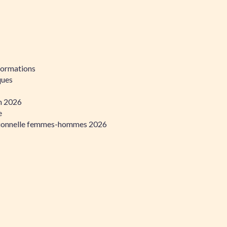
formations
ques
on 2026
e
ssionnelle femmes-hommes 2026