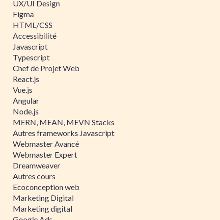
UX/UI Design
Figma
HTML/CSS
Accessibilité
Javascript
Typescript
Chef de Projet Web
React.js
Vue.js
Angular
Node.js
MERN, MEAN, MEVN Stacks
Autres frameworks Javascript
Webmaster Avancé
Webmaster Expert
Dreamweaver
Autres cours
Ecoconception web
Marketing Digital
Marketing digital
Google Ads