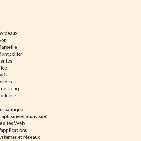
 Bordeaux
Lyon
Marseille
Montpellier
Nantes
Nice
aris
Rennes
Strasbourg
Toulouse
bureautique
raphisme et audivisuel
e sites Web
'applications
ystèmes et réseaux