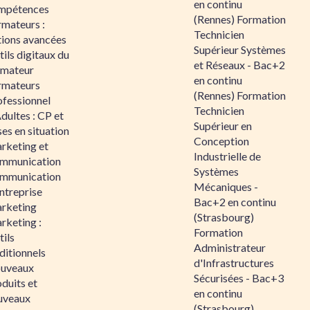
en continu
mpétences
(Rennes) Formation
rmateurs :
Technicien
tions avancées
Supérieur Systèmes
ils digitaux du
et Réseaux - Bac+2
rmateur
en continu
rmateurs
(Rennes) Formation
ofessionnel
Technicien
dultes : CP et
Supérieur en
es en situation
Conception
rketing et
Industrielle de
mmunication
Systèmes
mmunication
Mécaniques -
ntreprise
Bac+2 en continu
rketing
(Strasbourg)
rketing :
Formation
ils
Administrateur
ditionnels
d'Infrastructures
uveaux
Sécurisées - Bac+3
duits et
en continu
uveaux
(Strasbourg)