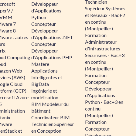
Technicien
crosoft
Développeur
Supérieur Systèmes
perV /
d'Applications
et Réseaux - Bac+2
CVMM
Python
en continu
ware 7
Concepteur
(Montpellier)
ware 8
Développeur
Formation
ware : autres
d'Applications .NET
Administrateur
urs
Concepteur
d'Infrastructures
rix
Développeur
Sécurisées - Bac+3
oud Computing
d'Applications PHP
en continu
oud
Mastere
(Montpellier)
azon Web
Applications
Formation
rvices (AWS)
Intelligentes et
Concepteur
ogle Cloud
BigData
Développeur
atform (GCP)
Ingénierie et
d'Applications
crosoft Azure
modélisation
Python - Bac+3 en
5
BIM Modeleur du
continu
ministration
bâtiment
(Montpellier)
tanix
Coordinateur BIM
Formation
ware
Technicien Supérieur
Concepteur
enStack et
en Conception
Développeur