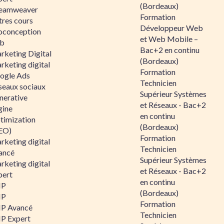
(Bordeaux)
eamweaver
Formation
tres cours
Développeur Web
oconception
et Web Mobile –
b
Bac+2 en continu
rketing Digital
(Bordeaux)
rketing digital
Formation
ogle Ads
Technicien
seaux sociaux
Supérieur Systèmes
nerative
et Réseaux - Bac+2
gine
en continu
timization
(Bordeaux)
EO)
Formation
rketing digital
Technicien
ancé
Supérieur Systèmes
rketing digital
et Réseaux - Bac+2
pert
en continu
HP
(Bordeaux)
HP
Formation
P Avancé
Technicien
P Expert