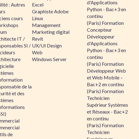
d'Applications
lité : Autres
Excel
Python - Bac+3 en
urs
Graphiste Adobe
continu
ciens cours
Linux
(Paris) Formation
rkshops
Management
Concepteur
rum
Marketing digital
Développeur
hitecte IT /
Revit
d'Applications
sponsables SI /
UX/UI Design
Python - Bac+3 en
cideurs
Web
continu
chitecture
Windows Server
(Paris) Formation
icielle
Développeur Web
stèmes
et Web Mobile –
information
Bac+2 en continu
sponsable de la
(Paris) Formation
urité et des
Technicien
stèmes
Supérieur Systèmes
informations
et Réseaux - Bac+2
SI)
en continu
mmercial
(Paris) Formation
mmercial
Technicien
ils de
Supérieur en