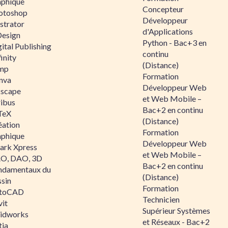
aphique
Concepteur
otoshop
Développeur
ustrator
d'Applications
Design
Python - Bac+3 en
ital Publishing
continu
inity
(Distance)
mp
Formation
nva
Développeur Web
kscape
et Web Mobile –
ribus
Bac+2 en continu
TeX
(Distance)
éation
Formation
aphique
Développeur Web
ark Xpress
et Web Mobile –
O, DAO, 3D
Bac+2 en continu
ndamentaux du
(Distance)
ssin
Formation
toCAD
Technicien
vit
Supérieur Systèmes
lidworks
et Réseaux - Bac+2
tia