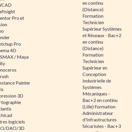
en continu
WCAD
(Distance)
aftsight
Formation
entor Pro et
Technicien
sion
Supérieur Systèmes
eo
et Réseaux - Bac+2
ender
en continu
etchup Pro
(Distance)
nema 4D
Formation
SMAX / Maya
Technicien
ity
Supérieur en
inoceros
Conception
rush
Industrielle de
bstance Painter
Systèmes
is
Mécaniques -
pression 3D
Bac+2 en continu
rtographie
(Lille) Formation
lantis
Administrateur
chicad
d'Infrastructures
res logiciels
Sécurisées - Bac+3
O/DAO/3D