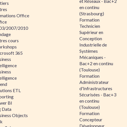
et Réseaux - Bac+2
tiers
en continu
tres
(Strasbourg)
rmations Office
Formation
fice
Technicien
03/2007/2010
Supérieur en
ndage
Conception
tres cours
Industrielle de
rkshops
Systèmes
crosoft 365
Mécaniques -
siness
Bac+2 en continu
elligence
(Toulouse)
siness
Formation
elligence
Administrateur
lend
d'Infrastructures
lutions ETL
Sécurisées - Bac+3
porting
en continu
wer BI
(Toulouse)
g Data
Formation
siness Objects
Concepteur
ik
Développeur