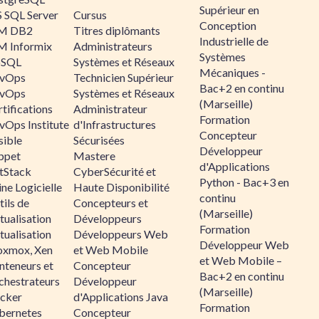
Supérieur en
 SQL Server
Cursus
Conception
M DB2
Titres diplômants
Industrielle de
M Informix
Administrateurs
Systèmes
SQL
Systèmes et Réseaux
Mécaniques -
vOps
Technicien Supérieur
Bac+2 en continu
vOps
Systèmes et Réseaux
(Marseille)
tifications
Administrateur
Formation
vOps Institute
d'Infrastructures
Concepteur
sible
Sécurisées
Développeur
ppet
Mastere
d'Applications
ltStack
CyberSécurité et
Python - Bac+3 en
ne Logicielle
Haute Disponibilité
continu
ils de
Concepteurs et
(Marseille)
tualisation
Développeurs
Formation
tualisation
Développeurs Web
Développeur Web
oxmox, Xen
et Web Mobile
et Web Mobile –
nteneurs et
Concepteur
Bac+2 en continu
chestrateurs
Développeur
(Marseille)
cker
d'Applications Java
Formation
bernetes
Concepteur