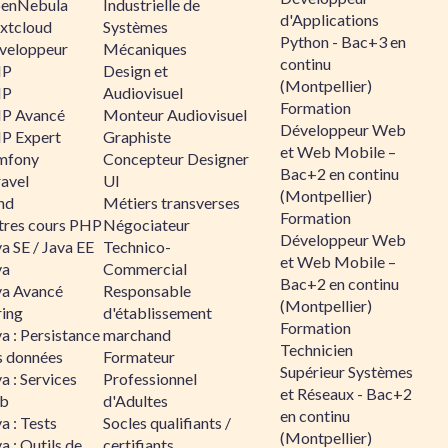
enNebula
Industrielle de
d'Applications
xtcloud
Systèmes
Python - Bac+3 en
veloppeur
Mécaniques
continu
HP
Design et
(Montpellier)
HP
Audiovisuel
Formation
P Avancé
Monteur Audiovisuel
Développeur Web
P Expert
Graphiste
et Web Mobile –
mfony
Concepteur Designer
Bac+2 en continu
ravel
UI
(Montpellier)
nd
Métiers transverses
Formation
tres cours PHP
Négociateur
Développeur Web
a SE / Java EE
Technico-
et Web Mobile –
va
Commercial
Bac+2 en continu
va Avancé
Responsable
(Montpellier)
ring
d'établissement
Formation
a : Persistance
marchand
Technicien
s données
Formateur
Supérieur Systèmes
a : Services
Professionnel
et Réseaux - Bac+2
b
d'Adultes
en continu
a : Tests
Socles qualifiants /
(Montpellier)
a : Outils de
certifiants