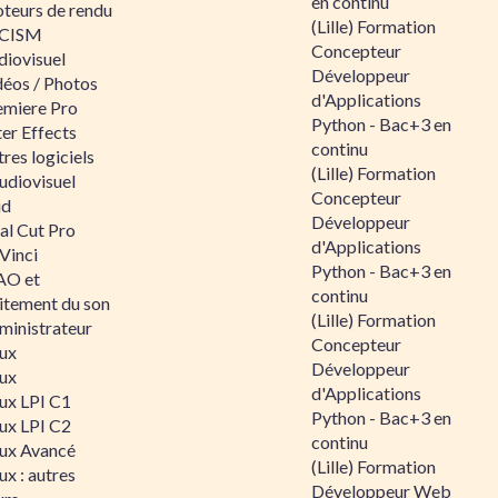
en continu
teurs de rendu
(Lille) Formation
CISM
Concepteur
diovisuel
Développeur
déos / Photos
d'Applications
emiere Pro
Python - Bac+3 en
er Effects
continu
res logiciels
(Lille) Formation
udiovisuel
Concepteur
id
Développeur
al Cut Pro
d'Applications
Vinci
Python - Bac+3 en
O et
continu
aitement du son
(Lille) Formation
ministrateur
Concepteur
nux
Développeur
nux
d'Applications
nux LPI C1
Python - Bac+3 en
nux LPI C2
continu
nux Avancé
(Lille) Formation
ux : autres
Développeur Web