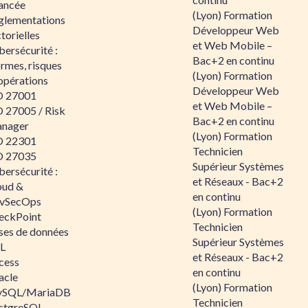
ancée
(Lyon) Formation
glementations
Développeur Web
torielles
et Web Mobile –
ersécurité :
Bac+2 en continu
rmes, risques
(Lyon) Formation
opérations
Développeur Web
O 27001
et Web Mobile –
O 27005 / Risk
Bac+2 en continu
nager
(Lyon) Formation
O 22301
Technicien
O 27035
Supérieur Systèmes
ersécurité :
et Réseaux - Bac+2
oud &
en continu
vSecOps
(Lyon) Formation
eckPoint
Technicien
ses de données
Supérieur Systèmes
L
et Réseaux - Bac+2
cess
en continu
acle
(Lyon) Formation
SQL/MariaDB
Technicien
stgreSQL