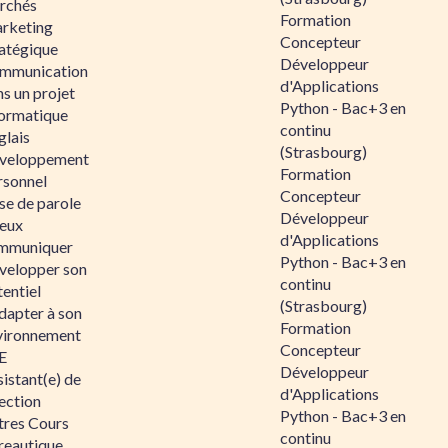
rchés
Formation
rketing
Concepteur
ratégique
Développeur
mmunication
d'Applications
s un projet
Python - Bac+3 en
formatique
continu
glais
(Strasbourg)
veloppement
Formation
rsonnel
Concepteur
se de parole
Développeur
eux
d'Applications
mmuniquer
Python - Bac+3 en
velopper son
continu
entiel
(Strasbourg)
dapter à son
Formation
vironnement
Concepteur
E
Développeur
istant(e) de
d'Applications
ection
Python - Bac+3 en
tres Cours
continu
reautique