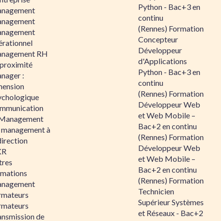
Python - Bac+3 en
nagement
continu
nagement
(Rennes) Formation
nagement
Concepteur
érationnel
Développeur
nagement RH
d'Applications
 proximité
Python - Bac+3 en
nager :
continu
mension
(Rennes) Formation
ychologique
Développeur Web
mmunication
et Web Mobile –
 Management
Bac+2 en continu
 management à
(Rennes) Formation
direction
Développeur Web
KR
et Web Mobile –
tres
Bac+2 en continu
rmations
(Rennes) Formation
nagement
Technicien
rmateurs
Supérieur Systèmes
rmateurs
et Réseaux - Bac+2
ansmission de