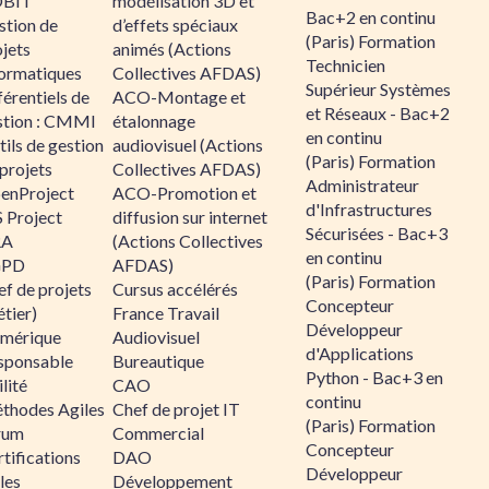
BIT
modélisation 3D et
Bac+2 en continu
stion de
d’effets spéciaux
(Paris) Formation
jets
animés (Actions
Technicien
formatiques
Collectives AFDAS)
Supérieur Systèmes
érentiels de
ACO-Montage et
et Réseaux - Bac+2
stion : CMMI
étalonnage
en continu
ils de gestion
audiovisuel (Actions
(Paris) Formation
projets
Collectives AFDAS)
Administrateur
enProject
ACO-Promotion et
d'Infrastructures
 Project
diffusion sur internet
Sécurisées - Bac+3
RA
(Actions Collectives
en continu
GPD
AFDAS)
(Paris) Formation
f de projets
Cursus accélérés
Concepteur
tier)
France Travail
Développeur
mérique
Audiovisuel
d'Applications
sponsable
Bureautique
Python - Bac+3 en
lité
CAO
continu
thodes Agiles
Chef de projet IT
(Paris) Formation
rum
Commercial
Concepteur
tifications
DAO
Développeur
les
Développement