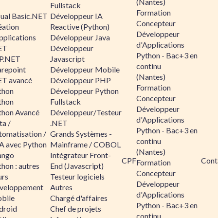
(Nantes)
Fullstack
Formation
sual Basic.NET
Développeur IA
Concepteur
éation
Reactive (Python)
Développeur
pplications
Développeur Java
d'Applications
ET
Développeur
Python - Bac+3 en
P.NET
Javascript
continu
arepoint
Développeur Mobile
(Nantes)
ET avancé
Développeur PHP
Formation
thon
Développeur Python
Concepteur
thon
Fullstack
Développeur
thon Avancé
Développeur/Testeur
d'Applications
ta /
.NET
Python - Bac+3 en
tomatisation /
Grands Systèmes -
continu
A avec Python
Mainframe / COBOL
(Nantes)
ango
Intégrateur Front-
CPF
Cont
Formation
hon : autres
End (Javascript)
Concepteur
urs
Testeur logiciels
Développeur
veloppement
Autres
d'Applications
bile
Chargé d'affaires
Python - Bac+3 en
droid
Chef de projets
continu