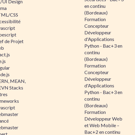
/UI Design
en continu
gma
(Bordeaux)
ML/CSS
Formation
essibilité
Concepteur
vascript
Développeur
pescript
d'Applications
ef de Projet
Python - Bac+3 en
eb
continu
ct.js
(Bordeaux)
.js
Formation
gular
Concepteur
de.js
Développeur
RN, MEAN,
d'Applications
VN Stacks
Python - Bac+3 en
tres
continu
ameworks
(Bordeaux)
vascript
Formation
bmaster
Développeur Web
ancé
et Web Mobile –
bmaster
Bac+2 en continu
pert