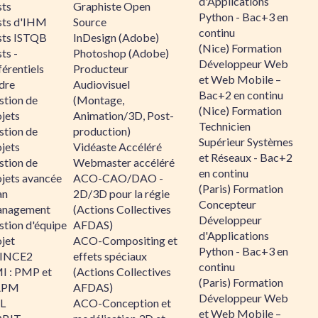
d'Applications
sts
Graphiste Open
Python - Bac+3 en
sts d'IHM
Source
continu
sts ISTQB
InDesign (Adobe)
(Nice) Formation
ts -
Photoshop (Adobe)
Développeur Web
érentiels
Producteur
et Web Mobile –
dre
Audiovisuel
Bac+2 en continu
stion de
(Montage,
(Nice) Formation
jets
Animation/3D, Post-
Technicien
stion de
production)
Supérieur Systèmes
jets
Vidéaste Accéléré
et Réseaux - Bac+2
stion de
Webmaster accéléré
en continu
ojets avancée
ACO-CAO/DAO -
(Paris) Formation
an
2D/3D pour la régie
Concepteur
nagement
(Actions Collectives
Développeur
stion d'équipe
AFDAS)
d'Applications
jet
ACO-Compositing et
Python - Bac+3 en
INCE2
effets spéciaux
continu
I : PMP et
(Actions Collectives
(Paris) Formation
APM
AFDAS)
Développeur Web
IL
ACO-Conception et
et Web Mobile –