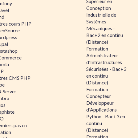
Supérieur en
mfony
Conception
ravel
Industrielle de
nd
Systèmes
tres cours PHP
Mécaniques -
enSource
Bac+2 en continu
rdpress
(Distance)
upal
Formation
estashop
Administrateur
Commerce
d'Infrastructures
omla
Sécurisées - Bac+3
IP
en continu
tres CMS PHP
(Distance)
pe
Formation
-Server
Concepteur
mbra
Développeur
ios
d'Applications
aphiste
Python - Bac+3 en
AO
continu
emiers pas en
(Distance)
éation
Formation