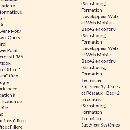
(Strasbourg)
tiation à
Formation
nformatique
Développeur Web
cel
et Web Mobile –
BA
Bac+2 en continu
wer Pivot /
(Strasbourg)
wer Query
Formation
rd
Développeur Web
werPoint
et Web Mobile –
crosoft 365
Bac+2 en continu
tlook
(Strasbourg)
reOffice /
Formation
enOffice
Technicien
ogle
Supérieur Systèmes
rkspace
et Réseaux - Bac+2
tiation à
en continu
tilisation de
(Strasbourg)
bile
Formation
ac
Technicien
utions éditeur
Supérieur Systèmes
ice : Filière