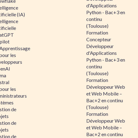
owflake
d'Applications
elligence
Python - Bac+3 en
ificielle (IA)
continu
elligence
(Toulouse)
ificielle
Formation
atGPT
Concepteur
pilot
Développeur
 Apprentissage
d'Applications
pour les
Python - Bac+3 en
veloppeurs
continu
enAI
(Toulouse)
ama
Formation
stral
Développeur Web
pour les
et Web Mobile –
ministrateurs
Bac+2 en continu
stèmes
(Toulouse)
stion de
Formation
jets
Développeur Web
stion de
et Web Mobile –
jets
Bac+2 en continu
stion de