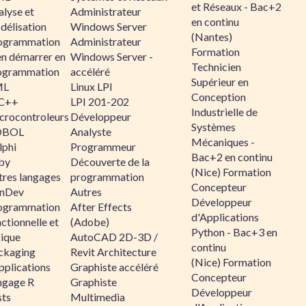
et Réseaux - Bac+2
alyse et
Administrateur
en continu
délisation
Windows Server
(Nantes)
ogrammation
Administrateur
Formation
en démarrer en
Windows Server -
Technicien
ogrammation
accéléré
Supérieur en
ML
Linux LPI
Conception
C++
LPI 201-202
Industrielle de
crocontroleurs
Développeur
Systèmes
OBOL
Analyste
Mécaniques -
lphi
Programmeur
Bac+2 en continu
by
Découverte de la
(Nice) Formation
tres langages
programmation
Concepteur
nDev
Autres
Développeur
ogrammation
After Effects
d'Applications
ctionnelle et
(Adobe)
Python - Bac+3 en
gique
AutoCAD 2D-3D /
continu
ckaging
Revit Architecture
(Nice) Formation
pplications
Graphiste accéléré
Concepteur
ngage R
Graphiste
Développeur
sts
Multimedia