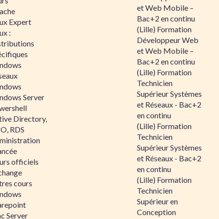
urs
et Web Mobile –
ache
Bac+2 en continu
nux Expert
(Lille) Formation
ux :
Développeur Web
tributions
et Web Mobile –
écifiques
Bac+2 en continu
ndows
(Lille) Formation
seaux
Technicien
ndows
Supérieur Systèmes
ndows Server
et Réseaux - Bac+2
wershell
en continu
ive Directory,
(Lille) Formation
O, RDS
Technicien
ministration
Supérieur Systèmes
ancée
et Réseaux - Bac+2
rs officiels
en continu
change
(Lille) Formation
tres cours
Technicien
ndows
Supérieur en
arepoint
Conception
nc Server