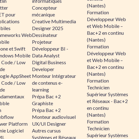
lin
informatiques
(Nantes)
tter
Concepteur
Formation
ET pour
mécanique
Développeur Web
lications
Creative Multimedia
et Web Mobile –
biles
Designer 2025
Bac+2 en continu
ameworks Web
Dessinateur
(Nantes)
bile
Projeteur
Formation
one et Swift
Développeur BI -
Développeur Web
ndows Mobile
Data Analyst
et Web Mobile –
 Code / Low
Digital Business
Bac+2 en continu
de
Developer
(Nantes)
ogle AppSheet
Monteur Intégrateur
Formation
 Code / Low
de contenus e-
Technicien
de
learning
Supérieur Systèmes
ndamentaux
Prépa Bac +2
et Réseaux - Bac+2
bble
Graphiste
en continu
n
Prépa Bac +2
(Nantes)
bflow
Monteur audiovisuel
Formation
wer Platform
UX/UI Designer
Technicien
ie Logiciel
Autres cursus
Supérieur Systèmes
ML
Systèmes et Réseaux