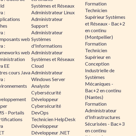
Formation
ld
Systèmes et Réseaux
Technicien
a :
Administrateur Linux
Supérieur Systèmes
plications
Administrateur
et Réseaux - Bac+2
ches
Support
en continu
a :
Administrateur
(Montpellier)
mposants web
Systèmes
Formation
a :
d'Informations
Technicien
ameworks web
Administrateur
Supérieur en
ministration
Systèmes et Réseaux
Conception
va EE
Cloud
Industrielle de
tres cours Java
Administrateur
Systèmes
a :
Windows Server
Mécaniques -
vironnements
Analyste
Bac+2 en continu
Cybersécurité
(Nantes)
veloppement
Développeur
Formation
sper
Cybersécurité
Administrateur
S - Portails
DevOps
d'Infrastructures
tifications
Technicien HelpDesk
Sécurisées - Bac+3
va
Développeur
en continu
ET
Développeur .NET