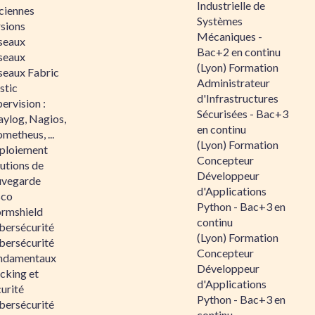
Industrielle de
ciennes
Systèmes
rsions
Mécaniques -
seaux
Bac+2 en continu
seaux
(Lyon) Formation
seaux Fabric
Administrateur
stic
d'Infrastructures
ervision :
Sécurisées - Bac+3
aylog, Nagios,
en continu
metheus, ...
(Lyon) Formation
ploiement
Concepteur
utions de
Développeur
uvegarde
d'Applications
sco
Python - Bac+3 en
ormshield
continu
bersécurité
(Lyon) Formation
bersécurité
Concepteur
ndamentaux
Développeur
cking et
d'Applications
urité
Python - Bac+3 en
bersécurité
continu