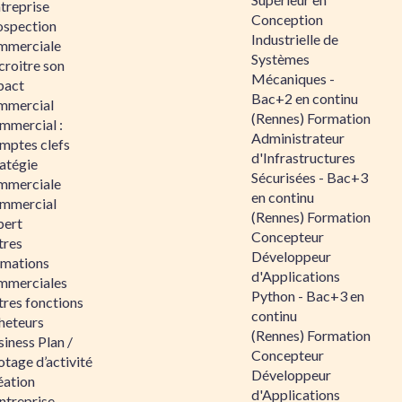
ntreprise
Conception
ospection
Industrielle de
mmerciale
Systèmes
croitre son
Mécaniques -
pact
Bac+2 en continu
mmercial
(Rennes) Formation
mmercial :
Administrateur
mptes clefs
d'Infrastructures
atégie
Sécurisées - Bac+3
mmerciale
en continu
mmercial
(Rennes) Formation
pert
Concepteur
tres
Développeur
rmations
d'Applications
mmerciales
Python - Bac+3 en
tres fonctions
continu
heteurs
(Rennes) Formation
iness Plan /
Concepteur
otage d’activité
Développeur
éation
d'Applications
ntreprise