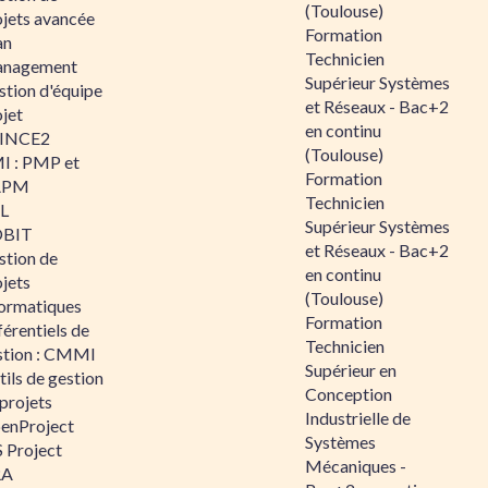
(Toulouse)
ojets avancée
Formation
an
Technicien
nagement
Supérieur Systèmes
stion d'équipe
et Réseaux - Bac+2
jet
en continu
INCE2
(Toulouse)
I : PMP et
Formation
APM
Technicien
IL
Supérieur Systèmes
BIT
et Réseaux - Bac+2
stion de
en continu
jets
(Toulouse)
formatiques
Formation
érentiels de
Technicien
stion : CMMI
Supérieur en
ils de gestion
Conception
projets
Industrielle de
enProject
Systèmes
 Project
Mécaniques -
RA