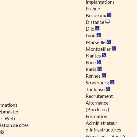
Implantations
France
Bordeaux
Distance
Lille
Lyon
Marseille
Montpellier
Nantes
Nice
Paris
Rennes
Strasbourg
Toulouse
Recrutement
Alternance
rmations
(Bordeaux)
bmaster
Formation
tes Web
Administrateur
ation de sites
d'Infrastructures
eb
Sécurisées - Bac+3