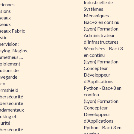
Industrielle de
ciennes
Systèmes
rsions
Mécaniques -
seaux
Bac+2 en continu
seaux
(Lyon) Formation
seaux Fabric
Administrateur
stic
d'Infrastructures
ervision :
Sécurisées - Bac+3
aylog, Nagios,
en continu
metheus, ...
(Lyon) Formation
ploiement
Concepteur
utions de
Développeur
uvegarde
d'Applications
sco
Python - Bac+3 en
ormshield
continu
bersécurité
(Lyon) Formation
bersécurité
Concepteur
ndamentaux
Développeur
cking et
d'Applications
urité
Python - Bac+3 en
bersécurité
continu