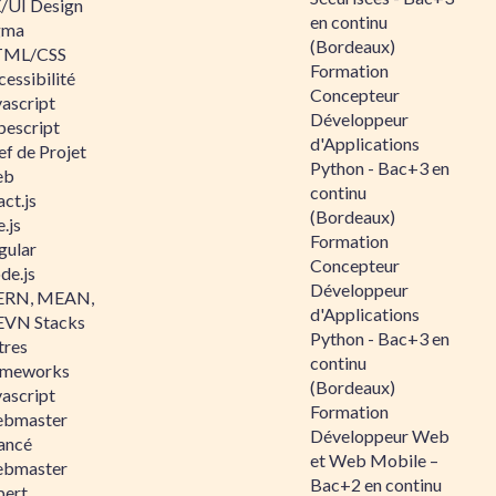
/UI Design
en continu
gma
(Bordeaux)
ML/CSS
Formation
essibilité
Concepteur
vascript
Développeur
pescript
d'Applications
ef de Projet
Python - Bac+3 en
eb
continu
ct.js
(Bordeaux)
.js
Formation
gular
Concepteur
de.js
Développeur
RN, MEAN,
d'Applications
VN Stacks
Python - Bac+3 en
tres
continu
ameworks
(Bordeaux)
vascript
Formation
bmaster
Développeur Web
ancé
et Web Mobile –
bmaster
Bac+2 en continu
pert