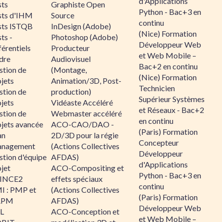
d'Applications
sts
Graphiste Open
Python - Bac+3 en
sts d'IHM
Source
continu
sts ISTQB
InDesign (Adobe)
(Nice) Formation
ts -
Photoshop (Adobe)
Développeur Web
érentiels
Producteur
et Web Mobile –
dre
Audiovisuel
Bac+2 en continu
stion de
(Montage,
(Nice) Formation
jets
Animation/3D, Post-
Technicien
stion de
production)
Supérieur Systèmes
jets
Vidéaste Accéléré
et Réseaux - Bac+2
stion de
Webmaster accéléré
en continu
ojets avancée
ACO-CAO/DAO -
(Paris) Formation
an
2D/3D pour la régie
Concepteur
nagement
(Actions Collectives
Développeur
stion d'équipe
AFDAS)
d'Applications
jet
ACO-Compositing et
Python - Bac+3 en
INCE2
effets spéciaux
continu
I : PMP et
(Actions Collectives
(Paris) Formation
APM
AFDAS)
Développeur Web
IL
ACO-Conception et
et Web Mobile –