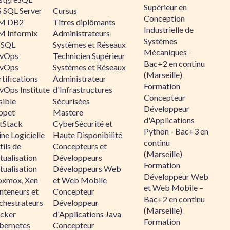
Supérieur en
 SQL Server
Cursus
Conception
M DB2
Titres diplômants
Industrielle de
M Informix
Administrateurs
Systèmes
SQL
Systèmes et Réseaux
Mécaniques -
vOps
Technicien Supérieur
Bac+2 en continu
vOps
Systèmes et Réseaux
(Marseille)
tifications
Administrateur
Formation
vOps Institute
d'Infrastructures
Concepteur
sible
Sécurisées
Développeur
ppet
Mastere
d'Applications
ltStack
CyberSécurité et
Python - Bac+3 en
ne Logicielle
Haute Disponibilité
continu
ils de
Concepteurs et
(Marseille)
tualisation
Développeurs
Formation
tualisation
Développeurs Web
Développeur Web
oxmox, Xen
et Web Mobile
et Web Mobile –
nteneurs et
Concepteur
Bac+2 en continu
chestrateurs
Développeur
(Marseille)
cker
d'Applications Java
Formation
bernetes
Concepteur