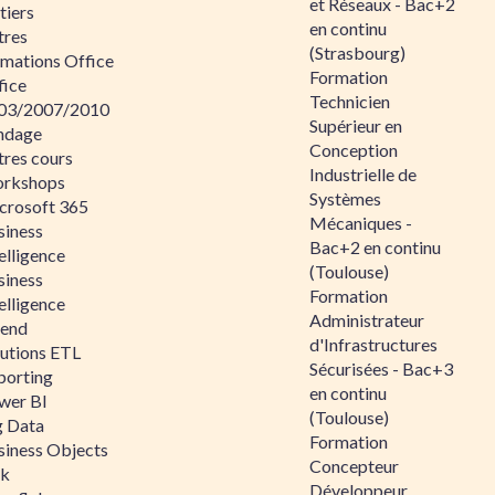
et Réseaux - Bac+2
tiers
en continu
tres
(Strasbourg)
rmations Office
Formation
fice
Technicien
03/2007/2010
Supérieur en
ndage
Conception
tres cours
Industrielle de
rkshops
Systèmes
crosoft 365
Mécaniques -
siness
Bac+2 en continu
elligence
(Toulouse)
siness
Formation
elligence
Administrateur
lend
d'Infrastructures
lutions ETL
Sécurisées - Bac+3
porting
en continu
wer BI
(Toulouse)
g Data
Formation
siness Objects
Concepteur
ik
Développeur