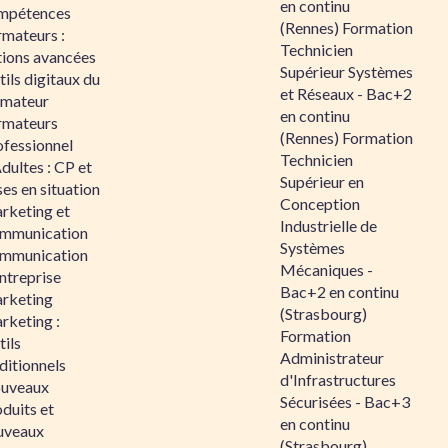
en continu
mpétences
(Rennes) Formation
rmateurs :
Technicien
tions avancées
Supérieur Systèmes
ils digitaux du
et Réseaux - Bac+2
rmateur
en continu
rmateurs
(Rennes) Formation
ofessionnel
Technicien
dultes : CP et
Supérieur en
es en situation
Conception
rketing et
Industrielle de
mmunication
Systèmes
mmunication
Mécaniques -
ntreprise
Bac+2 en continu
rketing
(Strasbourg)
rketing :
Formation
ils
Administrateur
ditionnels
d'Infrastructures
uveaux
Sécurisées - Bac+3
duits et
en continu
uveaux
(Strasbourg)