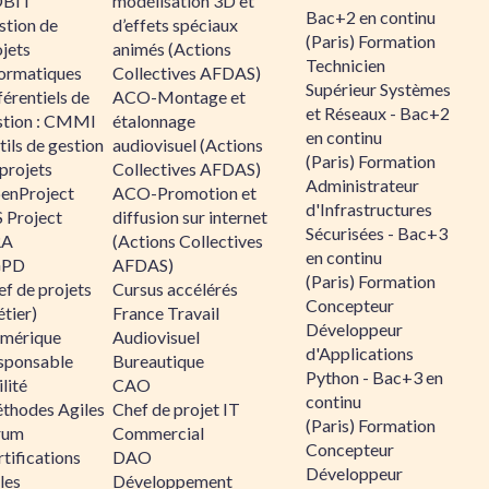
BIT
modélisation 3D et
Bac+2 en continu
stion de
d’effets spéciaux
(Paris) Formation
jets
animés (Actions
Technicien
formatiques
Collectives AFDAS)
Supérieur Systèmes
érentiels de
ACO-Montage et
et Réseaux - Bac+2
stion : CMMI
étalonnage
en continu
ils de gestion
audiovisuel (Actions
(Paris) Formation
projets
Collectives AFDAS)
Administrateur
enProject
ACO-Promotion et
d'Infrastructures
 Project
diffusion sur internet
Sécurisées - Bac+3
RA
(Actions Collectives
en continu
GPD
AFDAS)
(Paris) Formation
f de projets
Cursus accélérés
Concepteur
tier)
France Travail
Développeur
mérique
Audiovisuel
d'Applications
sponsable
Bureautique
Python - Bac+3 en
lité
CAO
continu
thodes Agiles
Chef de projet IT
(Paris) Formation
rum
Commercial
Concepteur
tifications
DAO
Développeur
les
Développement