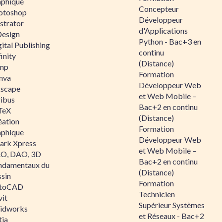
aphique
Concepteur
otoshop
Développeur
ustrator
d'Applications
Design
Python - Bac+3 en
ital Publishing
continu
inity
(Distance)
mp
Formation
nva
Développeur Web
kscape
et Web Mobile –
ribus
Bac+2 en continu
TeX
(Distance)
éation
Formation
aphique
Développeur Web
ark Xpress
et Web Mobile –
O, DAO, 3D
Bac+2 en continu
ndamentaux du
(Distance)
ssin
Formation
toCAD
Technicien
vit
Supérieur Systèmes
lidworks
et Réseaux - Bac+2
tia