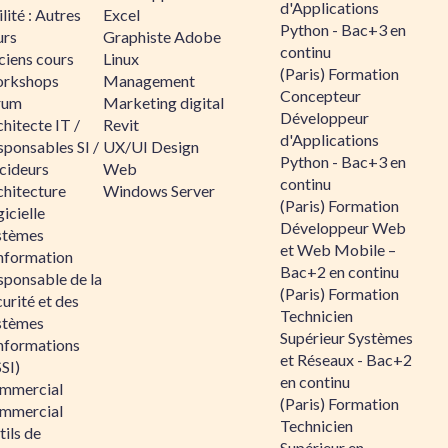
d'Applications
lité : Autres
Excel
Python - Bac+3 en
urs
Graphiste Adobe
continu
ciens cours
Linux
(Paris) Formation
rkshops
Management
Concepteur
rum
Marketing digital
Développeur
hitecte IT /
Revit
d'Applications
sponsables SI /
UX/UI Design
Python - Bac+3 en
cideurs
Web
continu
chitecture
Windows Server
(Paris) Formation
icielle
Développeur Web
stèmes
et Web Mobile –
information
Bac+2 en continu
sponsable de la
(Paris) Formation
urité et des
Technicien
stèmes
Supérieur Systèmes
informations
et Réseaux - Bac+2
SI)
en continu
mmercial
(Paris) Formation
mmercial
Technicien
ils de
Supérieur en