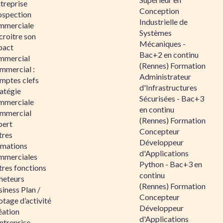
ntreprise
Conception
ospection
Industrielle de
mmerciale
Systèmes
croitre son
Mécaniques -
pact
Bac+2 en continu
mmercial
(Rennes) Formation
mmercial :
Administrateur
mptes clefs
d'Infrastructures
atégie
Sécurisées - Bac+3
mmerciale
en continu
mmercial
(Rennes) Formation
pert
Concepteur
tres
Développeur
rmations
d'Applications
mmerciales
Python - Bac+3 en
tres fonctions
continu
heteurs
(Rennes) Formation
iness Plan /
Concepteur
otage d’activité
Développeur
éation
d'Applications
ntreprise