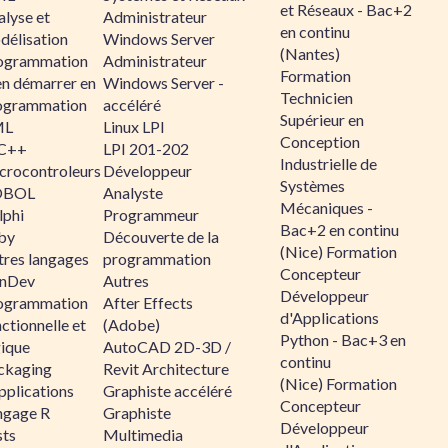
et Réseaux - Bac+2
alyse et
Administrateur
en continu
délisation
Windows Server
(Nantes)
ogrammation
Administrateur
Formation
en démarrer en
Windows Server -
Technicien
ogrammation
accéléré
Supérieur en
ML
Linux LPI
Conception
C++
LPI 201-202
Industrielle de
crocontroleurs
Développeur
Systèmes
OBOL
Analyste
Mécaniques -
lphi
Programmeur
Bac+2 en continu
by
Découverte de la
(Nice) Formation
tres langages
programmation
Concepteur
nDev
Autres
Développeur
ogrammation
After Effects
d'Applications
ctionnelle et
(Adobe)
Python - Bac+3 en
gique
AutoCAD 2D-3D /
continu
ckaging
Revit Architecture
(Nice) Formation
pplications
Graphiste accéléré
Concepteur
ngage R
Graphiste
Développeur
sts
Multimedia