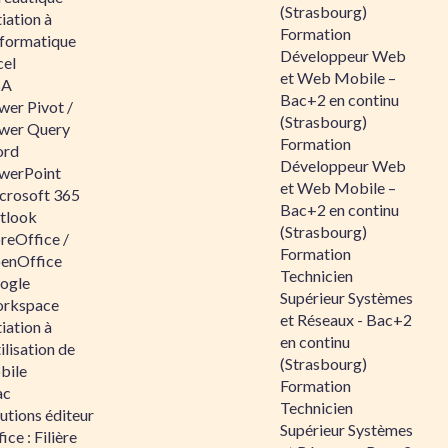
(Strasbourg)
tiation à
Formation
nformatique
Développeur Web
cel
et Web Mobile –
BA
Bac+2 en continu
wer Pivot /
(Strasbourg)
wer Query
Formation
rd
Développeur Web
werPoint
et Web Mobile –
crosoft 365
Bac+2 en continu
tlook
(Strasbourg)
reOffice /
Formation
enOffice
Technicien
ogle
Supérieur Systèmes
rkspace
et Réseaux - Bac+2
tiation à
en continu
tilisation de
(Strasbourg)
bile
Formation
ac
Technicien
utions éditeur
Supérieur Systèmes
ice : Filière