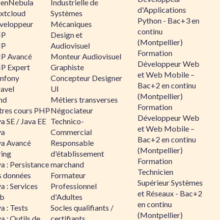
enNebula
Industrielle de
d'Applications
xtcloud
Systèmes
Python - Bac+3 en
veloppeur
Mécaniques
continu
HP
Design et
(Montpellier)
HP
Audiovisuel
Formation
P Avancé
Monteur Audiovisuel
Développeur Web
P Expert
Graphiste
et Web Mobile –
mfony
Concepteur Designer
Bac+2 en continu
ravel
UI
(Montpellier)
nd
Métiers transverses
Formation
tres cours PHP
Négociateur
Développeur Web
a SE / Java EE
Technico-
et Web Mobile –
va
Commercial
Bac+2 en continu
va Avancé
Responsable
(Montpellier)
ring
d'établissement
Formation
a : Persistance
marchand
Technicien
s données
Formateur
Supérieur Systèmes
a : Services
Professionnel
et Réseaux - Bac+2
b
d'Adultes
en continu
a : Tests
Socles qualifiants /
(Montpellier)
a : Outils de
certifiants