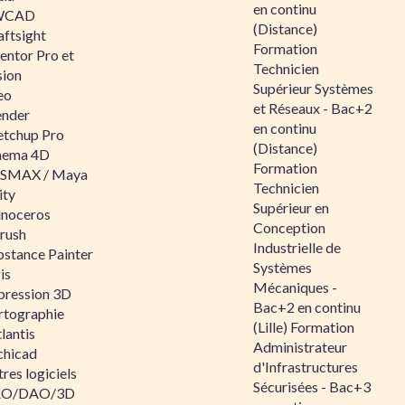
en continu
WCAD
(Distance)
aftsight
Formation
entor Pro et
Technicien
sion
Supérieur Systèmes
eo
et Réseaux - Bac+2
ender
en continu
etchup Pro
(Distance)
nema 4D
Formation
SMAX / Maya
Technicien
ity
Supérieur en
inoceros
Conception
rush
Industrielle de
bstance Painter
Systèmes
is
Mécaniques -
pression 3D
Bac+2 en continu
rtographie
(Lille) Formation
lantis
Administrateur
chicad
d'Infrastructures
res logiciels
Sécurisées - Bac+3
O/DAO/3D