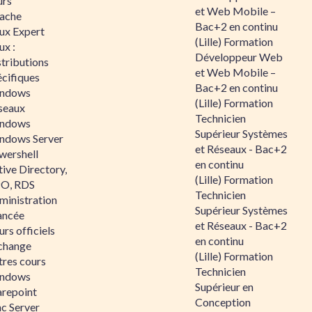
urs
et Web Mobile –
ache
Bac+2 en continu
nux Expert
(Lille) Formation
ux :
Développeur Web
tributions
et Web Mobile –
écifiques
Bac+2 en continu
ndows
(Lille) Formation
seaux
Technicien
ndows
Supérieur Systèmes
ndows Server
et Réseaux - Bac+2
wershell
en continu
ive Directory,
(Lille) Formation
O, RDS
Technicien
ministration
Supérieur Systèmes
ancée
et Réseaux - Bac+2
rs officiels
en continu
change
(Lille) Formation
tres cours
Technicien
ndows
Supérieur en
arepoint
Conception
nc Server