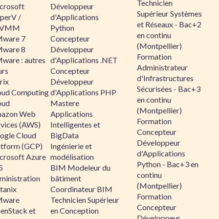
Technicien
crosoft
Développeur
Supérieur Systèmes
perV /
d'Applications
et Réseaux - Bac+2
CVMM
Python
en continu
ware 7
Concepteur
(Montpellier)
ware 8
Développeur
Formation
ware : autres
d'Applications .NET
Administrateur
urs
Concepteur
d'Infrastructures
rix
Développeur
Sécurisées - Bac+3
oud Computing
d'Applications PHP
en continu
oud
Mastere
(Montpellier)
azon Web
Applications
Formation
rvices (AWS)
Intelligentes et
Concepteur
ogle Cloud
BigData
Développeur
atform (GCP)
Ingénierie et
d'Applications
crosoft Azure
modélisation
Python - Bac+3 en
5
BIM Modeleur du
continu
ministration
bâtiment
(Montpellier)
tanix
Coordinateur BIM
Formation
ware
Technicien Supérieur
Concepteur
enStack et
en Conception
Développeur