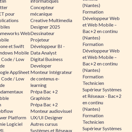
lin
informatiques
(Nantes)
tter
Concepteur
Formation
ET pour
mécanique
Développeur Web
lications
Creative Multimedia
et Web Mobile –
biles
Designer 2025
Bac+2 en continu
ameworks Web
Dessinateur
(Nantes)
bile
Projeteur
Formation
one et Swift
Développeur BI -
Développeur Web
ndows Mobile
Data Analyst
et Web Mobile –
 Code / Low
Digital Business
Bac+2 en continu
de
Developer
(Nantes)
ogle AppSheet
Monteur Intégrateur
Formation
 Code / Low
de contenus e-
Technicien
de
learning
Supérieur Systèmes
ndamentaux
Prépa Bac +2
et Réseaux - Bac+2
bble
Graphiste
en continu
n
Prépa Bac +2
(Nantes)
bflow
Monteur audiovisuel
Formation
wer Platform
UX/UI Designer
Technicien
ie Logiciel
Autres cursus
Supérieur Systèmes
ML
Systèmes et Réseaux