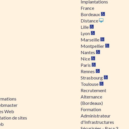
Implantations
France
Bordeaux
Distance
Lille
Lyon
Marseille
Montpellier
Nantes
Nice
Paris
Rennes
Strasbourg
Toulouse
Recrutement
Alternance
rmations
(Bordeaux)
bmaster
Formation
tes Web
Administrateur
ation de sites
d'Infrastructures
eb
Sécurisées - Bac+3