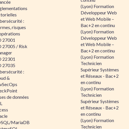
ancée
(Lyon) Formation
glementations
Développeur Web
torielles
et Web Mobile –
ersécurité :
Bac+2 en continu
rmes, risques
(Lyon) Formation
opérations
Développeur Web
O 27001
et Web Mobile –
O 27005 / Risk
Bac+2 en continu
nager
(Lyon) Formation
O 22301
Technicien
O 27035
Supérieur Systèmes
ersécurité :
et Réseaux - Bac+2
oud &
en continu
vSecOps
(Lyon) Formation
eckPoint
Technicien
ses de données
Supérieur Systèmes
L
et Réseaux - Bac+2
cess
en continu
acle
(Lyon) Formation
SQL/MariaDB
Technicien
stgreSQL