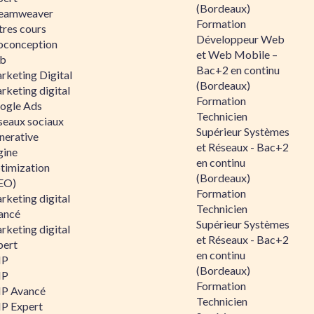
(Bordeaux)
eamweaver
Formation
tres cours
Développeur Web
oconception
et Web Mobile –
b
Bac+2 en continu
rketing Digital
(Bordeaux)
rketing digital
Formation
ogle Ads
Technicien
seaux sociaux
Supérieur Systèmes
nerative
et Réseaux - Bac+2
gine
en continu
timization
(Bordeaux)
EO)
Formation
rketing digital
Technicien
ancé
Supérieur Systèmes
rketing digital
et Réseaux - Bac+2
pert
en continu
HP
(Bordeaux)
HP
Formation
P Avancé
Technicien
P Expert