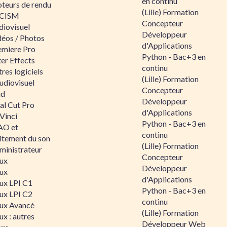
en continu
teurs de rendu
(Lille) Formation
CISM
Concepteur
diovisuel
Développeur
déos / Photos
d'Applications
emiere Pro
Python - Bac+3 en
er Effects
continu
res logiciels
(Lille) Formation
udiovisuel
Concepteur
id
Développeur
al Cut Pro
d'Applications
Vinci
Python - Bac+3 en
O et
continu
aitement du son
(Lille) Formation
ministrateur
Concepteur
nux
Développeur
nux
d'Applications
nux LPI C1
Python - Bac+3 en
nux LPI C2
continu
nux Avancé
(Lille) Formation
ux : autres
Développeur Web