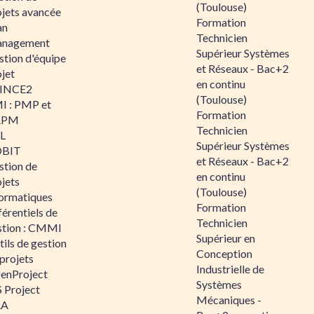
(Toulouse)
ojets avancée
Formation
an
Technicien
nagement
Supérieur Systèmes
stion d'équipe
et Réseaux - Bac+2
jet
en continu
INCE2
(Toulouse)
I : PMP et
Formation
APM
Technicien
IL
Supérieur Systèmes
BIT
et Réseaux - Bac+2
stion de
en continu
jets
(Toulouse)
formatiques
Formation
érentiels de
Technicien
stion : CMMI
Supérieur en
ils de gestion
Conception
projets
Industrielle de
enProject
Systèmes
 Project
Mécaniques -
RA