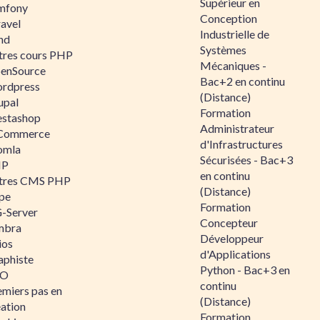
Supérieur en
mfony
Conception
ravel
Industrielle de
nd
Systèmes
tres cours PHP
Mécaniques -
enSource
Bac+2 en continu
rdpress
(Distance)
upal
Formation
estashop
Administrateur
Commerce
d'Infrastructures
omla
Sécurisées - Bac+3
IP
en continu
tres CMS PHP
(Distance)
pe
Formation
-Server
Concepteur
mbra
Développeur
ios
d'Applications
aphiste
Python - Bac+3 en
AO
continu
emiers pas en
(Distance)
éation
Formation