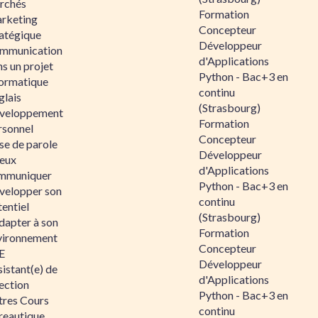
rchés
Formation
rketing
Concepteur
ratégique
Développeur
mmunication
d'Applications
s un projet
Python - Bac+3 en
formatique
continu
glais
(Strasbourg)
veloppement
Formation
rsonnel
Concepteur
se de parole
Développeur
eux
d'Applications
mmuniquer
Python - Bac+3 en
velopper son
continu
entiel
(Strasbourg)
dapter à son
Formation
vironnement
Concepteur
E
Développeur
istant(e) de
d'Applications
ection
Python - Bac+3 en
tres Cours
continu
reautique