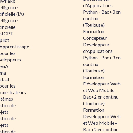
owflake
d'Applications
elligence
Python - Bac+3 en
ificielle (IA)
continu
elligence
(Toulouse)
ificielle
Formation
atGPT
Concepteur
pilot
Développeur
 Apprentissage
d'Applications
pour les
Python - Bac+3 en
veloppeurs
continu
enAI
(Toulouse)
ama
Formation
stral
Développeur Web
pour les
et Web Mobile –
ministrateurs
Bac+2 en continu
stèmes
(Toulouse)
stion de
Formation
jets
Développeur Web
stion de
et Web Mobile –
jets
Bac+2 en continu
stion de