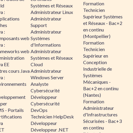
Formation
ld
Systèmes et Réseaux
Technicien
a :
Administrateur Linux
Supérieur Systèmes
plications
Administrateur
et Réseaux - Bac+2
ches
Support
en continu
a :
Administrateur
(Montpellier)
mposants web
Systèmes
Formation
a :
d'Informations
Technicien
ameworks web
Administrateur
Supérieur en
ministration
Systèmes et Réseaux
Conception
va EE
Cloud
Industrielle de
tres cours Java
Administrateur
Systèmes
a :
Windows Server
Mécaniques -
vironnements
Analyste
Bac+2 en continu
Cybersécurité
(Nantes)
veloppement
Développeur
Formation
sper
Cybersécurité
Administrateur
S - Portails
DevOps
d'Infrastructures
tifications
Technicien HelpDesk
Sécurisées - Bac+3
va
Développeur
en continu
ET
Développeur .NET