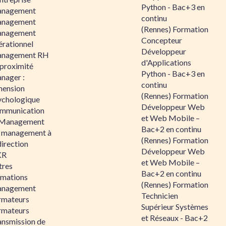
Python - Bac+3 en
nagement
continu
nagement
(Rennes) Formation
nagement
Concepteur
érationnel
Développeur
nagement RH
d'Applications
 proximité
Python - Bac+3 en
nager :
continu
mension
(Rennes) Formation
ychologique
Développeur Web
mmunication
et Web Mobile –
 Management
Bac+2 en continu
 management à
(Rennes) Formation
direction
Développeur Web
KR
et Web Mobile –
tres
Bac+2 en continu
rmations
(Rennes) Formation
nagement
Technicien
rmateurs
Supérieur Systèmes
rmateurs
et Réseaux - Bac+2
ansmission de