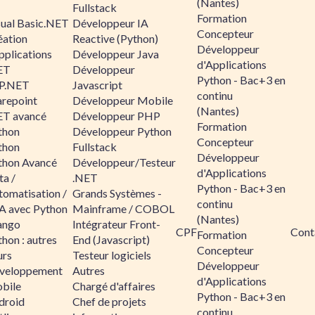
(Nantes)
Fullstack
Formation
sual Basic.NET
Développeur IA
Concepteur
éation
Reactive (Python)
Développeur
pplications
Développeur Java
d'Applications
ET
Développeur
Python - Bac+3 en
P.NET
Javascript
continu
arepoint
Développeur Mobile
(Nantes)
ET avancé
Développeur PHP
Formation
thon
Développeur Python
Concepteur
thon
Fullstack
Développeur
thon Avancé
Développeur/Testeur
d'Applications
ta /
.NET
Python - Bac+3 en
tomatisation /
Grands Systèmes -
continu
A avec Python
Mainframe / COBOL
(Nantes)
ango
Intégrateur Front-
CPF
Cont
Formation
hon : autres
End (Javascript)
Concepteur
urs
Testeur logiciels
Développeur
veloppement
Autres
d'Applications
bile
Chargé d'affaires
Python - Bac+3 en
droid
Chef de projets
continu