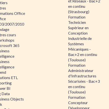
et Réseaux - Bac+2
tiers
en continu
tres
(Strasbourg)
rmations Office
Formation
fice
Technicien
03/2007/2010
Supérieur en
ndage
Conception
tres cours
Industrielle de
rkshops
Systèmes
crosoft 365
Mécaniques -
siness
Bac+2 en continu
elligence
(Toulouse)
siness
Formation
elligence
Administrateur
lend
d'Infrastructures
lutions ETL
Sécurisées - Bac+3
porting
en continu
wer BI
(Toulouse)
g Data
Formation
siness Objects
Concepteur
ik
Développeur