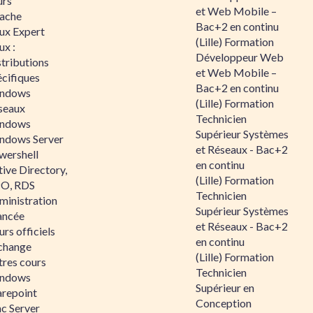
urs
et Web Mobile –
ache
Bac+2 en continu
nux Expert
(Lille) Formation
ux :
Développeur Web
tributions
et Web Mobile –
écifiques
Bac+2 en continu
ndows
(Lille) Formation
seaux
Technicien
ndows
Supérieur Systèmes
ndows Server
et Réseaux - Bac+2
wershell
en continu
ive Directory,
(Lille) Formation
O, RDS
Technicien
ministration
Supérieur Systèmes
ancée
et Réseaux - Bac+2
rs officiels
en continu
change
(Lille) Formation
tres cours
Technicien
ndows
Supérieur en
arepoint
Conception
nc Server