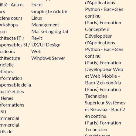
d'Applications
lité : Autres
Excel
Python - Bac+3 en
urs
Graphiste Adobe
continu
ciens cours
Linux
(Paris) Formation
rkshops
Management
Concepteur
rum
Marketing digital
Développeur
hitecte IT /
Revit
d'Applications
sponsables SI /
UX/UI Design
Python - Bac+3 en
cideurs
Web
continu
chitecture
Windows Server
(Paris) Formation
icielle
Développeur Web
stèmes
et Web Mobile –
information
Bac+2 en continu
sponsable de la
(Paris) Formation
urité et des
Technicien
stèmes
Supérieur Systèmes
informations
et Réseaux - Bac+2
SI)
en continu
mmercial
(Paris) Formation
mmercial
Technicien
ils de
Supérieur en