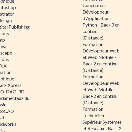
aphique
Concepteur
otoshop
Développeur
ustrator
d'Applications
Design
Python - Bac+3 en
ital Publishing
continu
inity
(Distance)
mp
Formation
nva
Développeur Web
kscape
et Web Mobile –
ribus
Bac+2 en continu
TeX
(Distance)
éation
Formation
aphique
Développeur Web
ark Xpress
et Web Mobile –
O, DAO, 3D
Bac+2 en continu
ndamentaux du
(Distance)
ssin
Formation
toCAD
Technicien
vit
Supérieur Systèmes
lidworks
et Réseaux - Bac+2
tia