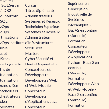
Supérieur en
 SQL Server
Cursus
Conception
M DB2
Titres diplômants
Industrielle de
M Informix
Administrateurs
Systèmes
SQL
Systèmes et Réseaux
Mécaniques -
vOps
Technicien Supérieur
Bac+2 en continu
vOps
Systèmes et Réseaux
(Marseille)
tifications
Administrateur
Formation
vOps Institute
d'Infrastructures
Concepteur
sible
Sécurisées
Développeur
ppet
Mastere
d'Applications
ltStack
CyberSécurité et
Python - Bac+3 en
ne Logicielle
Haute Disponibilité
continu
ils de
Concepteurs et
(Marseille)
tualisation
Développeurs
Formation
tualisation
Développeurs Web
Développeur Web
oxmox, Xen
et Web Mobile
et Web Mobile –
nteneurs et
Concepteur
Bac+2 en continu
chestrateurs
Développeur
(Marseille)
cker
d'Applications Java
Formation
bernetes
Concepteur