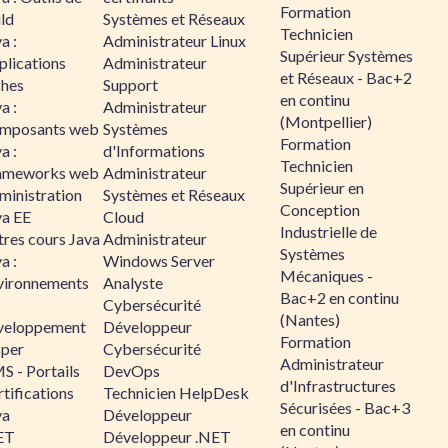
Formation
ld
Systèmes et Réseaux
Technicien
a :
Administrateur Linux
Supérieur Systèmes
plications
Administrateur
et Réseaux - Bac+2
ches
Support
en continu
a :
Administrateur
(Montpellier)
mposants web
Systèmes
Formation
a :
d'Informations
Technicien
ameworks web
Administrateur
Supérieur en
ministration
Systèmes et Réseaux
Conception
va EE
Cloud
Industrielle de
tres cours Java
Administrateur
Systèmes
a :
Windows Server
Mécaniques -
vironnements
Analyste
Bac+2 en continu
Cybersécurité
(Nantes)
veloppement
Développeur
Formation
sper
Cybersécurité
Administrateur
S - Portails
DevOps
d'Infrastructures
tifications
Technicien HelpDesk
Sécurisées - Bac+3
va
Développeur
en continu
ET
Développeur .NET