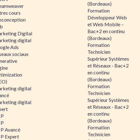
(Bordeaux)
eamweaver
Formation
tres cours
Développeur Web
oconception
et Web Mobile –
b
Bac+2 en continu
rketing Digital
(Bordeaux)
rketing digital
Formation
ogle Ads
Technicien
seaux sociaux
Supérieur Systèmes
nerative
et Réseaux - Bac+2
gine
en continu
timization
(Bordeaux)
EO)
Formation
rketing digital
Technicien
ancé
Supérieur Systèmes
rketing digital
et Réseaux - Bac+2
pert
en continu
HP
(Bordeaux)
HP
Formation
P Avancé
Technicien
P Expert