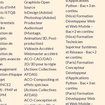
d'Applications
sts
Graphiste Open
Python - Bac+3 en
sts d'IHM
Source
continu
sts ISTQB
InDesign (Adobe)
(Nice) Formation
ts -
Photoshop (Adobe)
Développeur Web
érentiels
Producteur
et Web Mobile –
dre
Audiovisuel
Bac+2 en continu
stion de
(Montage,
(Nice) Formation
jets
Animation/3D, Post-
Technicien
stion de
production)
Supérieur Systèmes
jets
Vidéaste Accéléré
et Réseaux - Bac+2
stion de
Webmaster accéléré
en continu
ojets avancée
ACO-CAO/DAO -
(Paris) Formation
an
2D/3D pour la régie
Concepteur
nagement
(Actions Collectives
Développeur
stion d'équipe
AFDAS)
d'Applications
jet
ACO-Compositing et
Python - Bac+3 en
INCE2
effets spéciaux
continu
I : PMP et
(Actions Collectives
(Paris) Formation
APM
AFDAS)
Développeur Web
IL
ACO-Conception et
et Web Mobile –