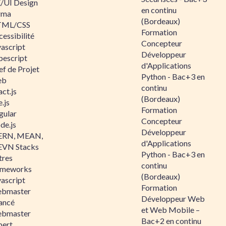
/UI Design
en continu
gma
(Bordeaux)
ML/CSS
Formation
essibilité
Concepteur
vascript
Développeur
pescript
d'Applications
ef de Projet
Python - Bac+3 en
eb
continu
ct.js
(Bordeaux)
.js
Formation
gular
Concepteur
de.js
Développeur
RN, MEAN,
d'Applications
VN Stacks
Python - Bac+3 en
tres
continu
ameworks
(Bordeaux)
vascript
Formation
bmaster
Développeur Web
ancé
et Web Mobile –
bmaster
Bac+2 en continu
pert