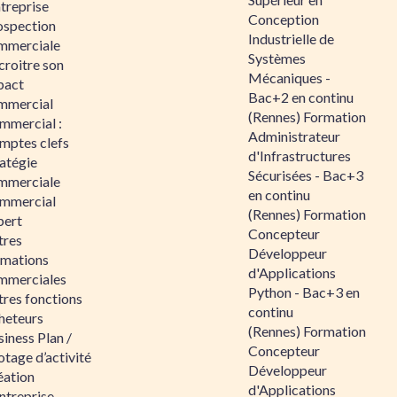
ntreprise
Conception
ospection
Industrielle de
mmerciale
Systèmes
croitre son
Mécaniques -
pact
Bac+2 en continu
mmercial
(Rennes) Formation
mmercial :
Administrateur
mptes clefs
d'Infrastructures
atégie
Sécurisées - Bac+3
mmerciale
en continu
mmercial
(Rennes) Formation
pert
Concepteur
tres
Développeur
rmations
d'Applications
mmerciales
Python - Bac+3 en
tres fonctions
continu
heteurs
(Rennes) Formation
iness Plan /
Concepteur
otage d’activité
Développeur
éation
d'Applications
ntreprise