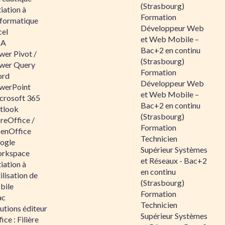
(Strasbourg)
tiation à
Formation
nformatique
Développeur Web
cel
et Web Mobile –
BA
Bac+2 en continu
wer Pivot /
(Strasbourg)
wer Query
Formation
rd
Développeur Web
werPoint
et Web Mobile –
crosoft 365
Bac+2 en continu
tlook
(Strasbourg)
reOffice /
Formation
enOffice
Technicien
ogle
Supérieur Systèmes
rkspace
et Réseaux - Bac+2
tiation à
en continu
tilisation de
(Strasbourg)
bile
Formation
ac
Technicien
utions éditeur
Supérieur Systèmes
ice : Filière