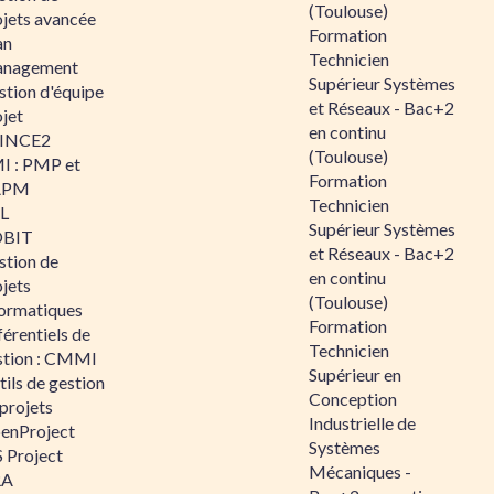
(Toulouse)
ojets avancée
Formation
an
Technicien
nagement
Supérieur Systèmes
stion d'équipe
et Réseaux - Bac+2
jet
en continu
INCE2
(Toulouse)
I : PMP et
Formation
APM
Technicien
IL
Supérieur Systèmes
BIT
et Réseaux - Bac+2
stion de
en continu
jets
(Toulouse)
formatiques
Formation
érentiels de
Technicien
stion : CMMI
Supérieur en
ils de gestion
Conception
projets
Industrielle de
enProject
Systèmes
 Project
Mécaniques -
RA