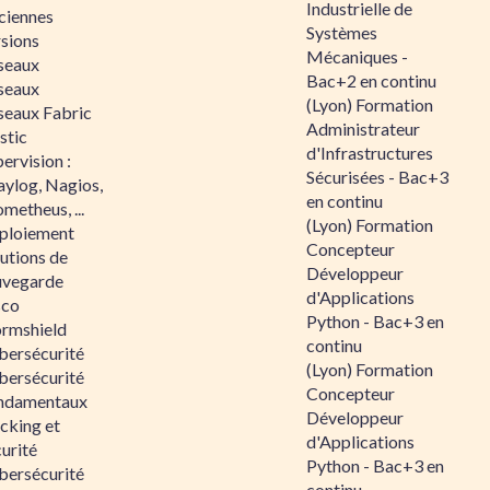
Industrielle de
ciennes
Systèmes
rsions
Mécaniques -
seaux
Bac+2 en continu
seaux
(Lyon) Formation
seaux Fabric
Administrateur
stic
d'Infrastructures
ervision :
Sécurisées - Bac+3
aylog, Nagios,
en continu
metheus, ...
(Lyon) Formation
ploiement
Concepteur
utions de
Développeur
uvegarde
d'Applications
sco
Python - Bac+3 en
ormshield
continu
bersécurité
(Lyon) Formation
bersécurité
Concepteur
ndamentaux
Développeur
cking et
d'Applications
urité
Python - Bac+3 en
bersécurité
continu