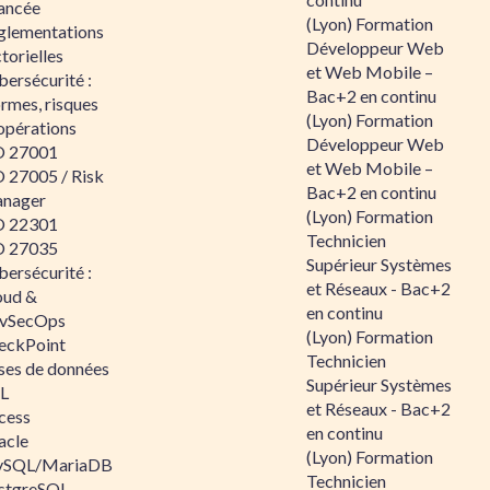
ancée
(Lyon) Formation
glementations
Développeur Web
torielles
et Web Mobile –
ersécurité :
Bac+2 en continu
rmes, risques
(Lyon) Formation
opérations
Développeur Web
O 27001
et Web Mobile –
O 27005 / Risk
Bac+2 en continu
nager
(Lyon) Formation
O 22301
Technicien
O 27035
Supérieur Systèmes
ersécurité :
et Réseaux - Bac+2
oud &
en continu
vSecOps
(Lyon) Formation
eckPoint
Technicien
ses de données
Supérieur Systèmes
L
et Réseaux - Bac+2
cess
en continu
acle
(Lyon) Formation
SQL/MariaDB
Technicien
stgreSQL