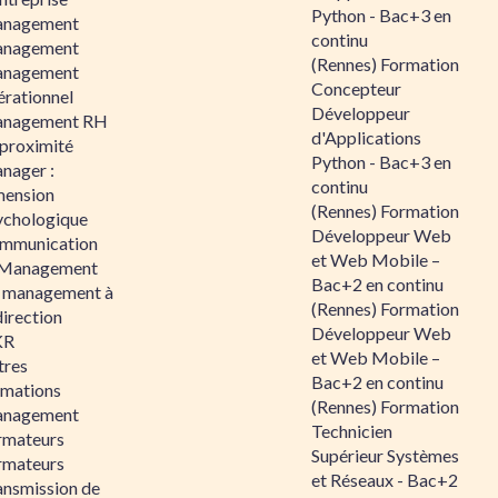
Python - Bac+3 en
nagement
continu
nagement
(Rennes) Formation
nagement
Concepteur
érationnel
Développeur
nagement RH
d'Applications
 proximité
Python - Bac+3 en
nager :
continu
mension
(Rennes) Formation
ychologique
Développeur Web
mmunication
et Web Mobile –
 Management
Bac+2 en continu
 management à
(Rennes) Formation
direction
Développeur Web
KR
et Web Mobile –
tres
Bac+2 en continu
rmations
(Rennes) Formation
nagement
Technicien
rmateurs
Supérieur Systèmes
rmateurs
et Réseaux - Bac+2
ansmission de