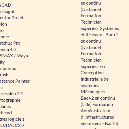
en continu
WCAD
(Distance)
aftsight
Formation
entor Pro et
Technicien
sion
Supérieur Systèmes
eo
et Réseaux - Bac+2
ender
en continu
etchup Pro
(Distance)
nema 4D
Formation
SMAX / Maya
Technicien
ity
Supérieur en
inoceros
Conception
rush
Industrielle de
bstance Painter
Systèmes
is
Mécaniques -
pression 3D
Bac+2 en continu
rtographie
(Lille) Formation
lantis
Administrateur
chicad
d'Infrastructures
res logiciels
Sécurisées - Bac+3
O/DAO/3D