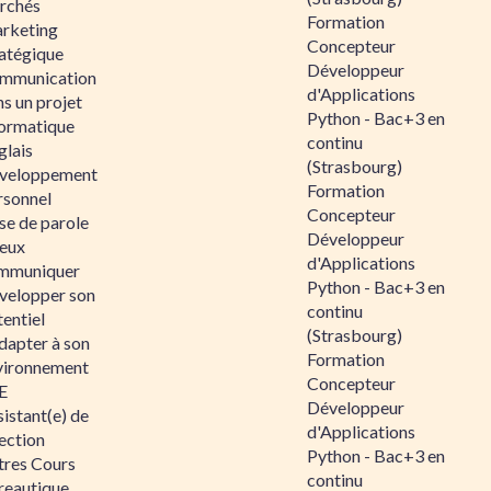
rchés
Formation
rketing
Concepteur
ratégique
Développeur
mmunication
d'Applications
s un projet
Python - Bac+3 en
formatique
continu
glais
(Strasbourg)
veloppement
Formation
rsonnel
Concepteur
se de parole
Développeur
eux
d'Applications
mmuniquer
Python - Bac+3 en
velopper son
continu
entiel
(Strasbourg)
dapter à son
Formation
vironnement
Concepteur
E
Développeur
istant(e) de
d'Applications
ection
Python - Bac+3 en
tres Cours
continu
reautique