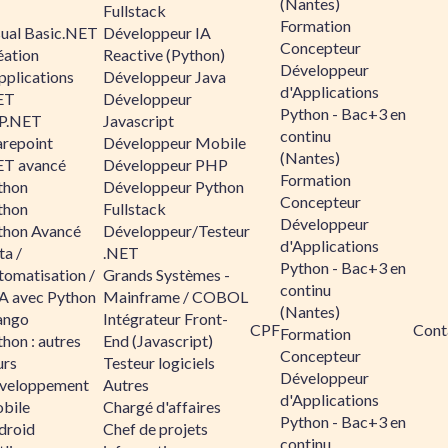
(Nantes)
Fullstack
Formation
sual Basic.NET
Développeur IA
Concepteur
éation
Reactive (Python)
Développeur
pplications
Développeur Java
d'Applications
ET
Développeur
Python - Bac+3 en
P.NET
Javascript
continu
arepoint
Développeur Mobile
(Nantes)
ET avancé
Développeur PHP
Formation
thon
Développeur Python
Concepteur
thon
Fullstack
Développeur
thon Avancé
Développeur/Testeur
d'Applications
ta /
.NET
Python - Bac+3 en
tomatisation /
Grands Systèmes -
continu
A avec Python
Mainframe / COBOL
(Nantes)
ango
Intégrateur Front-
CPF
Cont
Formation
hon : autres
End (Javascript)
Concepteur
urs
Testeur logiciels
Développeur
veloppement
Autres
d'Applications
bile
Chargé d'affaires
Python - Bac+3 en
droid
Chef de projets
continu