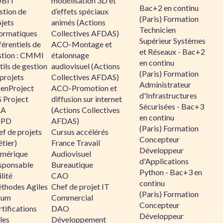
BIT
modélisation 3D et
Bac+2 en continu
stion de
d’effets spéciaux
(Paris) Formation
jets
animés (Actions
Technicien
formatiques
Collectives AFDAS)
Supérieur Systèmes
érentiels de
ACO-Montage et
et Réseaux - Bac+2
stion : CMMI
étalonnage
en continu
ils de gestion
audiovisuel (Actions
(Paris) Formation
projets
Collectives AFDAS)
Administrateur
enProject
ACO-Promotion et
d'Infrastructures
 Project
diffusion sur internet
Sécurisées - Bac+3
RA
(Actions Collectives
en continu
GPD
AFDAS)
(Paris) Formation
f de projets
Cursus accélérés
Concepteur
tier)
France Travail
Développeur
mérique
Audiovisuel
d'Applications
sponsable
Bureautique
Python - Bac+3 en
lité
CAO
continu
thodes Agiles
Chef de projet IT
(Paris) Formation
rum
Commercial
Concepteur
tifications
DAO
Développeur
les
Développement