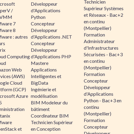
Technicien
crosoft
Développeur
Supérieur Systèmes
perV /
d'Applications
et Réseaux - Bac+2
CVMM
Python
en continu
ware 7
Concepteur
(Montpellier)
ware 8
Développeur
Formation
ware : autres
d'Applications .NET
Administrateur
urs
Concepteur
d'Infrastructures
rix
Développeur
Sécurisées - Bac+3
oud Computing
d'Applications PHP
en continu
oud
Mastere
(Montpellier)
azon Web
Applications
Formation
rvices (AWS)
Intelligentes et
Concepteur
ogle Cloud
BigData
Développeur
atform (GCP)
Ingénierie et
d'Applications
crosoft Azure
modélisation
Python - Bac+3 en
5
BIM Modeleur du
continu
ministration
bâtiment
(Montpellier)
tanix
Coordinateur BIM
Formation
ware
Technicien Supérieur
Concepteur
enStack et
en Conception
Développeur