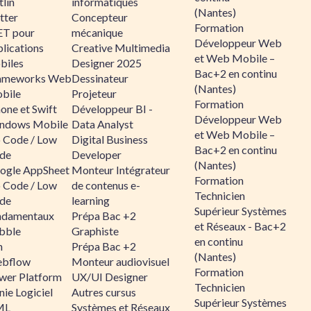
lin
informatiques
(Nantes)
tter
Concepteur
Formation
ET pour
mécanique
Développeur Web
lications
Creative Multimedia
et Web Mobile –
biles
Designer 2025
Bac+2 en continu
ameworks Web
Dessinateur
(Nantes)
bile
Projeteur
Formation
one et Swift
Développeur BI -
Développeur Web
ndows Mobile
Data Analyst
et Web Mobile –
 Code / Low
Digital Business
Bac+2 en continu
de
Developer
(Nantes)
ogle AppSheet
Monteur Intégrateur
Formation
 Code / Low
de contenus e-
Technicien
de
learning
Supérieur Systèmes
ndamentaux
Prépa Bac +2
et Réseaux - Bac+2
bble
Graphiste
en continu
n
Prépa Bac +2
(Nantes)
bflow
Monteur audiovisuel
Formation
wer Platform
UX/UI Designer
Technicien
ie Logiciel
Autres cursus
Supérieur Systèmes
ML
Systèmes et Réseaux