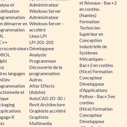
et Réseaux - Bac+2
alyse et
Administrateur
en continu
délisation
Windows Server
(Nantes)
ogrammation
Administrateur
Formation
en démarrer en
Windows Server -
Technicien
ogrammation
accéléré
Supérieur en
ML
Linux LPI
Conception
C++
LPI 201-202
Industrielle de
crocontroleurs
Développeur
Systèmes
OBOL
Analyste
Mécaniques -
lphi
Programmeur
Bac+2 en continu
by
Découverte de la
(Nice) Formation
tres langages
programmation
Concepteur
nDev
Autres
Développeur
ogrammation
After Effects
d'Applications
ctionnelle et
(Adobe)
Python - Bac+3 en
gique
AutoCAD 2D-3D /
continu
ckaging
Revit Architecture
(Nice) Formation
pplications
Graphiste accéléré
Concepteur
ngage R
Graphiste
Développeur
sts
Multimedia