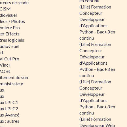
en continu
teurs de rendu
(Lille) Formation
CISM
Concepteur
diovisuel
Développeur
déos / Photos
d'Applications
emiere Pro
Python - Bac+3 en
er Effects
continu
res logiciels
(Lille) Formation
udiovisuel
Concepteur
id
Développeur
al Cut Pro
d'Applications
Vinci
Python - Bac+3 en
O et
continu
aitement du son
(Lille) Formation
ministrateur
Concepteur
nux
Développeur
nux
d'Applications
nux LPI C1
Python - Bac+3 en
nux LPI C2
continu
nux Avancé
(Lille) Formation
ux : autres
Développeur Web