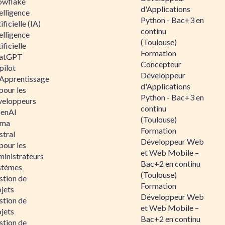
owflake
d'Applications
elligence
Python - Bac+3 en
ificielle (IA)
continu
elligence
(Toulouse)
ificielle
Formation
atGPT
Concepteur
pilot
Développeur
 Apprentissage
d'Applications
pour les
Python - Bac+3 en
veloppeurs
continu
enAI
(Toulouse)
ama
Formation
stral
Développeur Web
pour les
et Web Mobile –
ministrateurs
Bac+2 en continu
stèmes
(Toulouse)
stion de
Formation
jets
Développeur Web
stion de
et Web Mobile –
jets
Bac+2 en continu
stion de