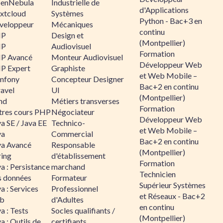
enNebula
Industrielle de
d'Applications
xtcloud
Systèmes
Python - Bac+3 en
veloppeur
Mécaniques
continu
HP
Design et
(Montpellier)
HP
Audiovisuel
Formation
P Avancé
Monteur Audiovisuel
Développeur Web
P Expert
Graphiste
et Web Mobile –
mfony
Concepteur Designer
Bac+2 en continu
ravel
UI
(Montpellier)
nd
Métiers transverses
Formation
tres cours PHP
Négociateur
Développeur Web
a SE / Java EE
Technico-
et Web Mobile –
va
Commercial
Bac+2 en continu
va Avancé
Responsable
(Montpellier)
ring
d'établissement
Formation
a : Persistance
marchand
Technicien
s données
Formateur
Supérieur Systèmes
a : Services
Professionnel
et Réseaux - Bac+2
b
d'Adultes
en continu
a : Tests
Socles qualifiants /
(Montpellier)
a : Outils de
certifiants