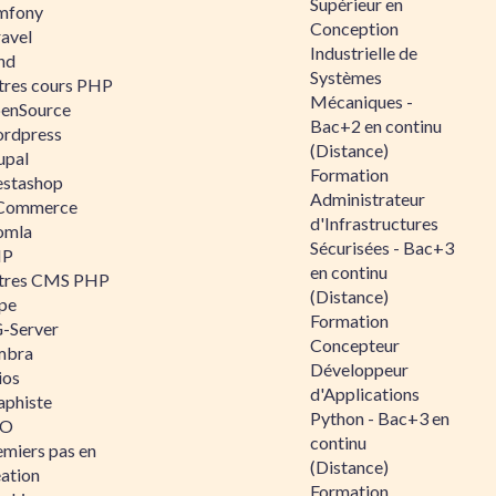
Supérieur en
mfony
Conception
ravel
Industrielle de
nd
Systèmes
tres cours PHP
Mécaniques -
enSource
Bac+2 en continu
rdpress
(Distance)
upal
Formation
estashop
Administrateur
Commerce
d'Infrastructures
omla
Sécurisées - Bac+3
IP
en continu
tres CMS PHP
(Distance)
pe
Formation
-Server
Concepteur
mbra
Développeur
ios
d'Applications
aphiste
Python - Bac+3 en
AO
continu
emiers pas en
(Distance)
éation
Formation