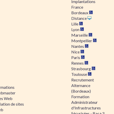
Implantations
France
Bordeaux
Distance
Lille
Lyon
Marseille
Montpellier
Nantes
Nice
Paris
Rennes
Strasbourg
Toulouse
Recrutement
Alternance
rmations
(Bordeaux)
bmaster
Formation
tes Web
Administrateur
ation de sites
d'Infrastructures
eb
Sécurisées - Bac+3