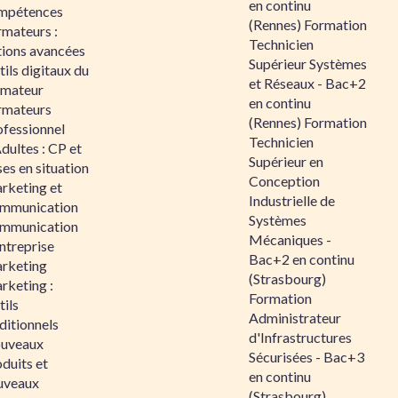
en continu
mpétences
(Rennes) Formation
rmateurs :
Technicien
tions avancées
Supérieur Systèmes
ils digitaux du
et Réseaux - Bac+2
rmateur
en continu
rmateurs
(Rennes) Formation
ofessionnel
Technicien
dultes : CP et
Supérieur en
es en situation
Conception
rketing et
Industrielle de
mmunication
Systèmes
mmunication
Mécaniques -
ntreprise
Bac+2 en continu
rketing
(Strasbourg)
rketing :
Formation
ils
Administrateur
ditionnels
d'Infrastructures
uveaux
Sécurisées - Bac+3
duits et
en continu
uveaux
(Strasbourg)