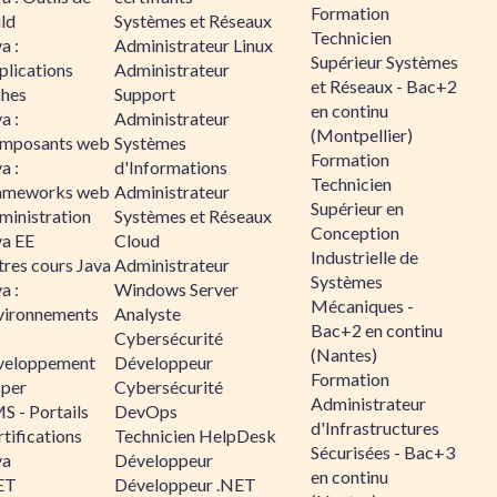
Formation
ld
Systèmes et Réseaux
Technicien
a :
Administrateur Linux
Supérieur Systèmes
plications
Administrateur
et Réseaux - Bac+2
ches
Support
en continu
a :
Administrateur
(Montpellier)
mposants web
Systèmes
Formation
a :
d'Informations
Technicien
ameworks web
Administrateur
Supérieur en
ministration
Systèmes et Réseaux
Conception
va EE
Cloud
Industrielle de
tres cours Java
Administrateur
Systèmes
a :
Windows Server
Mécaniques -
vironnements
Analyste
Bac+2 en continu
Cybersécurité
(Nantes)
veloppement
Développeur
Formation
sper
Cybersécurité
Administrateur
S - Portails
DevOps
d'Infrastructures
tifications
Technicien HelpDesk
Sécurisées - Bac+3
va
Développeur
en continu
ET
Développeur .NET