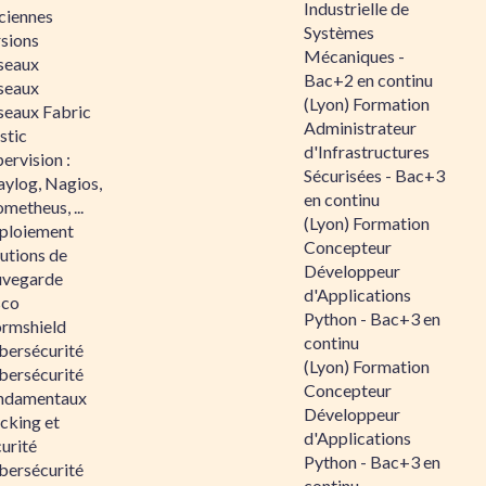
Industrielle de
ciennes
Systèmes
rsions
Mécaniques -
seaux
Bac+2 en continu
seaux
(Lyon) Formation
seaux Fabric
Administrateur
stic
d'Infrastructures
ervision :
Sécurisées - Bac+3
aylog, Nagios,
en continu
metheus, ...
(Lyon) Formation
ploiement
Concepteur
utions de
Développeur
uvegarde
d'Applications
sco
Python - Bac+3 en
ormshield
continu
bersécurité
(Lyon) Formation
bersécurité
Concepteur
ndamentaux
Développeur
cking et
d'Applications
urité
Python - Bac+3 en
bersécurité
continu