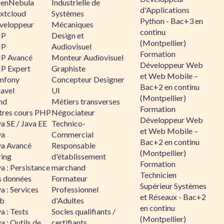
enNebula
Industrielle de
d'Applications
xtcloud
Systèmes
Python - Bac+3 en
veloppeur
Mécaniques
continu
HP
Design et
(Montpellier)
HP
Audiovisuel
Formation
P Avancé
Monteur Audiovisuel
Développeur Web
P Expert
Graphiste
et Web Mobile –
mfony
Concepteur Designer
Bac+2 en continu
ravel
UI
(Montpellier)
nd
Métiers transverses
Formation
tres cours PHP
Négociateur
Développeur Web
a SE / Java EE
Technico-
et Web Mobile –
va
Commercial
Bac+2 en continu
va Avancé
Responsable
(Montpellier)
ring
d'établissement
Formation
a : Persistance
marchand
Technicien
s données
Formateur
Supérieur Systèmes
a : Services
Professionnel
et Réseaux - Bac+2
b
d'Adultes
en continu
a : Tests
Socles qualifiants /
(Montpellier)
a : Outils de
certifiants