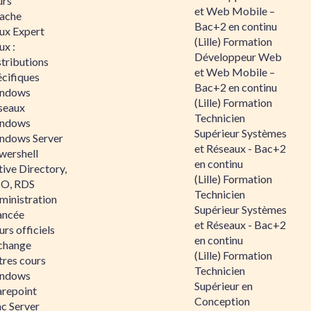
urs
et Web Mobile –
ache
Bac+2 en continu
nux Expert
(Lille) Formation
ux :
Développeur Web
tributions
et Web Mobile –
écifiques
Bac+2 en continu
ndows
(Lille) Formation
seaux
Technicien
ndows
Supérieur Systèmes
ndows Server
et Réseaux - Bac+2
wershell
en continu
ive Directory,
(Lille) Formation
O, RDS
Technicien
ministration
Supérieur Systèmes
ancée
et Réseaux - Bac+2
rs officiels
en continu
change
(Lille) Formation
tres cours
Technicien
ndows
Supérieur en
arepoint
Conception
nc Server