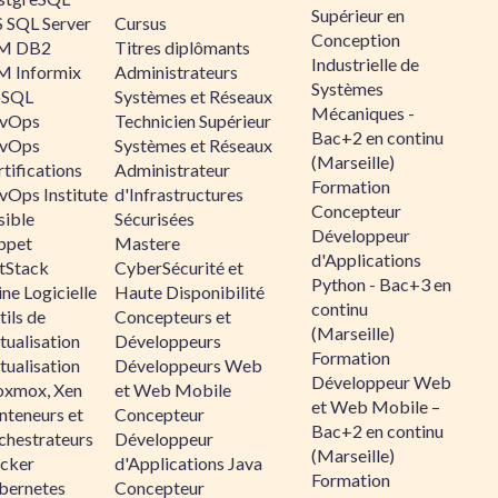
Supérieur en
 SQL Server
Cursus
Conception
M DB2
Titres diplômants
Industrielle de
M Informix
Administrateurs
Systèmes
SQL
Systèmes et Réseaux
Mécaniques -
vOps
Technicien Supérieur
Bac+2 en continu
vOps
Systèmes et Réseaux
(Marseille)
tifications
Administrateur
Formation
vOps Institute
d'Infrastructures
Concepteur
sible
Sécurisées
Développeur
ppet
Mastere
d'Applications
ltStack
CyberSécurité et
Python - Bac+3 en
ne Logicielle
Haute Disponibilité
continu
ils de
Concepteurs et
(Marseille)
tualisation
Développeurs
Formation
tualisation
Développeurs Web
Développeur Web
oxmox, Xen
et Web Mobile
et Web Mobile –
nteneurs et
Concepteur
Bac+2 en continu
chestrateurs
Développeur
(Marseille)
cker
d'Applications Java
Formation
bernetes
Concepteur