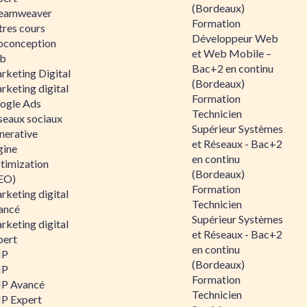
(Bordeaux)
eamweaver
Formation
tres cours
Développeur Web
oconception
et Web Mobile –
b
Bac+2 en continu
rketing Digital
(Bordeaux)
rketing digital
Formation
ogle Ads
Technicien
seaux sociaux
Supérieur Systèmes
nerative
et Réseaux - Bac+2
gine
en continu
timization
(Bordeaux)
EO)
Formation
rketing digital
Technicien
ancé
Supérieur Systèmes
rketing digital
et Réseaux - Bac+2
pert
en continu
HP
(Bordeaux)
HP
Formation
P Avancé
Technicien
P Expert