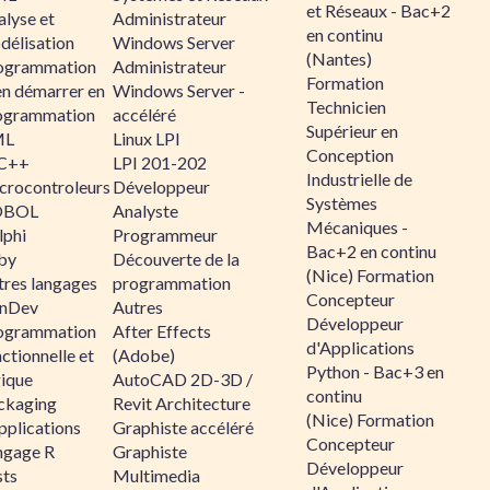
et Réseaux - Bac+2
alyse et
Administrateur
en continu
délisation
Windows Server
(Nantes)
ogrammation
Administrateur
Formation
en démarrer en
Windows Server -
Technicien
ogrammation
accéléré
Supérieur en
ML
Linux LPI
Conception
C++
LPI 201-202
Industrielle de
crocontroleurs
Développeur
Systèmes
OBOL
Analyste
Mécaniques -
lphi
Programmeur
Bac+2 en continu
by
Découverte de la
(Nice) Formation
tres langages
programmation
Concepteur
nDev
Autres
Développeur
ogrammation
After Effects
d'Applications
ctionnelle et
(Adobe)
Python - Bac+3 en
gique
AutoCAD 2D-3D /
continu
ckaging
Revit Architecture
(Nice) Formation
pplications
Graphiste accéléré
Concepteur
ngage R
Graphiste
Développeur
sts
Multimedia