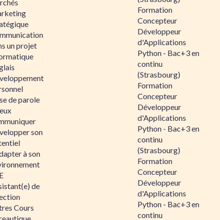
rchés
Formation
rketing
Concepteur
ratégique
Développeur
mmunication
d'Applications
s un projet
Python - Bac+3 en
formatique
continu
glais
(Strasbourg)
veloppement
Formation
rsonnel
Concepteur
se de parole
Développeur
eux
d'Applications
mmuniquer
Python - Bac+3 en
velopper son
continu
entiel
(Strasbourg)
dapter à son
Formation
vironnement
Concepteur
E
Développeur
istant(e) de
d'Applications
ection
Python - Bac+3 en
tres Cours
continu
reautique