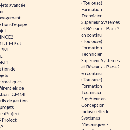
(Toulouse)
ojets avancée
Formation
an
Technicien
nagement
Supérieur Systèmes
stion d'équipe
et Réseaux - Bac+2
jet
en continu
INCE2
(Toulouse)
I : PMP et
Formation
APM
Technicien
IL
Supérieur Systèmes
BIT
et Réseaux - Bac+2
stion de
en continu
jets
(Toulouse)
formatiques
Formation
érentiels de
Technicien
stion : CMMI
Supérieur en
ils de gestion
Conception
projets
Industrielle de
enProject
Systèmes
 Project
Mécaniques -
RA