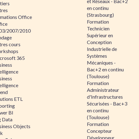
et Réseaux - Bac+2
tiers
en continu
tres
(Strasbourg)
rmations Office
Formation
fice
Technicien
03/2007/2010
Supérieur en
ndage
Conception
tres cours
Industrielle de
rkshops
Systèmes
crosoft 365
Mécaniques -
siness
Bac+2 en continu
elligence
(Toulouse)
siness
Formation
elligence
Administrateur
lend
d'Infrastructures
lutions ETL
Sécurisées - Bac+3
porting
en continu
wer BI
(Toulouse)
g Data
Formation
siness Objects
Concepteur
ik
Développeur