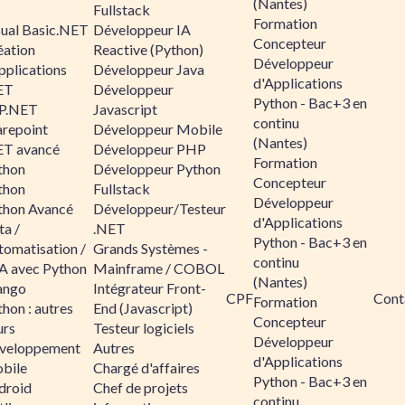
(Nantes)
Fullstack
Formation
sual Basic.NET
Développeur IA
Concepteur
éation
Reactive (Python)
Développeur
pplications
Développeur Java
d'Applications
ET
Développeur
Python - Bac+3 en
P.NET
Javascript
continu
arepoint
Développeur Mobile
(Nantes)
ET avancé
Développeur PHP
Formation
thon
Développeur Python
Concepteur
thon
Fullstack
Développeur
thon Avancé
Développeur/Testeur
d'Applications
ta /
.NET
Python - Bac+3 en
tomatisation /
Grands Systèmes -
continu
A avec Python
Mainframe / COBOL
(Nantes)
ango
Intégrateur Front-
CPF
Cont
Formation
hon : autres
End (Javascript)
Concepteur
urs
Testeur logiciels
Développeur
veloppement
Autres
d'Applications
bile
Chargé d'affaires
Python - Bac+3 en
droid
Chef de projets
continu