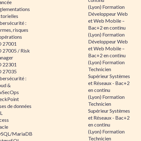
ancée
(Lyon) Formation
glementations
Développeur Web
torielles
et Web Mobile –
ersécurité :
Bac+2 en continu
rmes, risques
(Lyon) Formation
opérations
Développeur Web
O 27001
et Web Mobile –
O 27005 / Risk
Bac+2 en continu
nager
(Lyon) Formation
O 22301
Technicien
O 27035
Supérieur Systèmes
ersécurité :
et Réseaux - Bac+2
oud &
en continu
vSecOps
(Lyon) Formation
eckPoint
Technicien
ses de données
Supérieur Systèmes
L
et Réseaux - Bac+2
cess
en continu
acle
(Lyon) Formation
SQL/MariaDB
Technicien
stgreSQL