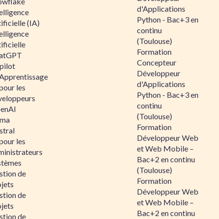
owflake
d'Applications
elligence
Python - Bac+3 en
ificielle (IA)
continu
elligence
(Toulouse)
ificielle
Formation
atGPT
Concepteur
pilot
Développeur
 Apprentissage
d'Applications
pour les
Python - Bac+3 en
veloppeurs
continu
enAI
(Toulouse)
ama
Formation
stral
Développeur Web
pour les
et Web Mobile –
ministrateurs
Bac+2 en continu
stèmes
(Toulouse)
stion de
Formation
jets
Développeur Web
stion de
et Web Mobile –
jets
Bac+2 en continu
stion de