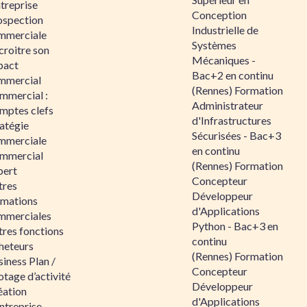
ntreprise
Conception
ospection
Industrielle de
mmerciale
Systèmes
croitre son
Mécaniques -
pact
Bac+2 en continu
mmercial
(Rennes) Formation
mmercial :
Administrateur
mptes clefs
d'Infrastructures
atégie
Sécurisées - Bac+3
mmerciale
en continu
mmercial
(Rennes) Formation
pert
Concepteur
tres
Développeur
rmations
d'Applications
mmerciales
Python - Bac+3 en
tres fonctions
continu
heteurs
(Rennes) Formation
iness Plan /
Concepteur
otage d’activité
Développeur
éation
d'Applications
ntreprise