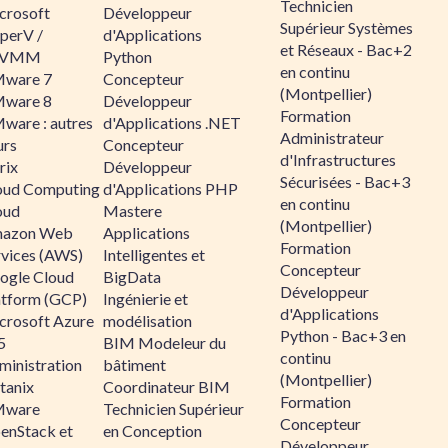
Technicien
crosoft
Développeur
Supérieur Systèmes
perV /
d'Applications
et Réseaux - Bac+2
CVMM
Python
en continu
ware 7
Concepteur
(Montpellier)
ware 8
Développeur
Formation
ware : autres
d'Applications .NET
Administrateur
urs
Concepteur
d'Infrastructures
rix
Développeur
Sécurisées - Bac+3
oud Computing
d'Applications PHP
en continu
oud
Mastere
(Montpellier)
azon Web
Applications
Formation
rvices (AWS)
Intelligentes et
Concepteur
ogle Cloud
BigData
Développeur
atform (GCP)
Ingénierie et
d'Applications
crosoft Azure
modélisation
Python - Bac+3 en
5
BIM Modeleur du
continu
ministration
bâtiment
(Montpellier)
tanix
Coordinateur BIM
Formation
ware
Technicien Supérieur
Concepteur
enStack et
en Conception
Développeur