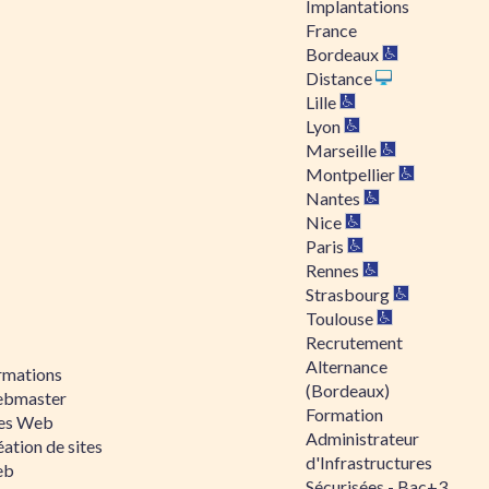
Implantations
France
Bordeaux
Distance
Lille
Lyon
Marseille
Montpellier
Nantes
Nice
Paris
Rennes
Strasbourg
Toulouse
Recrutement
Alternance
rmations
(Bordeaux)
bmaster
Formation
tes Web
Administrateur
ation de sites
d'Infrastructures
eb
Sécurisées - Bac+3