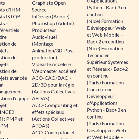
d'Applications
sts
Graphiste Open
Python - Bac+3 en
sts d'IHM
Source
continu
sts ISTQB
InDesign (Adobe)
(Nice) Formation
ts -
Photoshop (Adobe)
Développeur Web
érentiels
Producteur
et Web Mobile –
dre
Audiovisuel
Bac+2 en continu
stion de
(Montage,
(Nice) Formation
jets
Animation/3D, Post-
Technicien
stion de
production)
Supérieur Systèmes
jets
Vidéaste Accéléré
et Réseaux - Bac+2
stion de
Webmaster accéléré
en continu
ojets avancée
ACO-CAO/DAO -
(Paris) Formation
an
2D/3D pour la régie
Concepteur
nagement
(Actions Collectives
Développeur
stion d'équipe
AFDAS)
d'Applications
jet
ACO-Compositing et
Python - Bac+3 en
INCE2
effets spéciaux
continu
I : PMP et
(Actions Collectives
(Paris) Formation
APM
AFDAS)
Développeur Web
IL
ACO-Conception et
et Web Mobile –