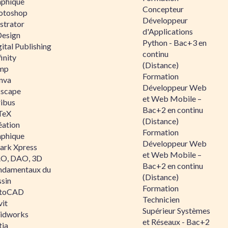
aphique
Concepteur
otoshop
Développeur
ustrator
d'Applications
Design
Python - Bac+3 en
ital Publishing
continu
inity
(Distance)
mp
Formation
nva
Développeur Web
kscape
et Web Mobile –
ribus
Bac+2 en continu
TeX
(Distance)
éation
Formation
aphique
Développeur Web
ark Xpress
et Web Mobile –
O, DAO, 3D
Bac+2 en continu
ndamentaux du
(Distance)
ssin
Formation
toCAD
Technicien
vit
Supérieur Systèmes
lidworks
et Réseaux - Bac+2
tia