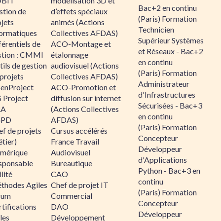
BIT
modélisation 3D et
Bac+2 en continu
stion de
d’effets spéciaux
(Paris) Formation
jets
animés (Actions
Technicien
formatiques
Collectives AFDAS)
Supérieur Systèmes
érentiels de
ACO-Montage et
et Réseaux - Bac+2
stion : CMMI
étalonnage
en continu
ils de gestion
audiovisuel (Actions
(Paris) Formation
projets
Collectives AFDAS)
Administrateur
enProject
ACO-Promotion et
d'Infrastructures
 Project
diffusion sur internet
Sécurisées - Bac+3
RA
(Actions Collectives
en continu
GPD
AFDAS)
(Paris) Formation
f de projets
Cursus accélérés
Concepteur
tier)
France Travail
Développeur
mérique
Audiovisuel
d'Applications
sponsable
Bureautique
Python - Bac+3 en
lité
CAO
continu
thodes Agiles
Chef de projet IT
(Paris) Formation
rum
Commercial
Concepteur
tifications
DAO
Développeur
les
Développement