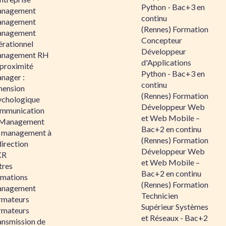
Python - Bac+3 en
nagement
continu
nagement
(Rennes) Formation
nagement
Concepteur
érationnel
Développeur
nagement RH
d'Applications
 proximité
Python - Bac+3 en
nager :
continu
mension
(Rennes) Formation
ychologique
Développeur Web
mmunication
et Web Mobile –
 Management
Bac+2 en continu
 management à
(Rennes) Formation
direction
Développeur Web
KR
et Web Mobile –
tres
Bac+2 en continu
rmations
(Rennes) Formation
nagement
Technicien
rmateurs
Supérieur Systèmes
rmateurs
et Réseaux - Bac+2
ansmission de