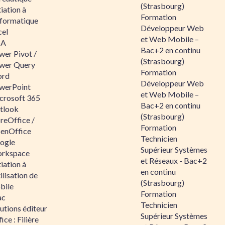
(Strasbourg)
tiation à
Formation
nformatique
Développeur Web
cel
et Web Mobile –
BA
Bac+2 en continu
wer Pivot /
(Strasbourg)
wer Query
Formation
rd
Développeur Web
werPoint
et Web Mobile –
crosoft 365
Bac+2 en continu
tlook
(Strasbourg)
reOffice /
Formation
enOffice
Technicien
ogle
Supérieur Systèmes
rkspace
et Réseaux - Bac+2
tiation à
en continu
tilisation de
(Strasbourg)
bile
Formation
ac
Technicien
utions éditeur
Supérieur Systèmes
ice : Filière