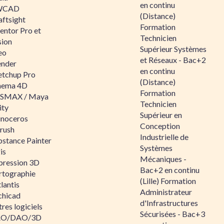
en continu
WCAD
(Distance)
aftsight
Formation
entor Pro et
Technicien
sion
Supérieur Systèmes
eo
et Réseaux - Bac+2
ender
en continu
etchup Pro
(Distance)
nema 4D
Formation
SMAX / Maya
Technicien
ity
Supérieur en
inoceros
Conception
rush
Industrielle de
bstance Painter
Systèmes
is
Mécaniques -
pression 3D
Bac+2 en continu
rtographie
(Lille) Formation
lantis
Administrateur
chicad
d'Infrastructures
res logiciels
Sécurisées - Bac+3
O/DAO/3D