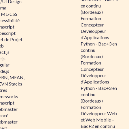
/UI Design
en continu
gma
(Bordeaux)
ML/CSS
Formation
essibilité
Concepteur
vascript
Développeur
pescript
d'Applications
ef de Projet
Python - Bac+3 en
eb
continu
ct.js
(Bordeaux)
.js
Formation
gular
Concepteur
de.js
Développeur
RN, MEAN,
d'Applications
VN Stacks
Python - Bac+3 en
tres
continu
ameworks
(Bordeaux)
vascript
Formation
bmaster
Développeur Web
ancé
et Web Mobile –
bmaster
Bac+2 en continu
pert