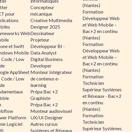
lin
informatiques
(Nantes)
tter
Concepteur
Formation
ET pour
mécanique
Développeur Web
lications
Creative Multimedia
et Web Mobile –
biles
Designer 2025
Bac+2 en continu
ameworks Web
Dessinateur
(Nantes)
bile
Projeteur
Formation
one et Swift
Développeur BI -
Développeur Web
ndows Mobile
Data Analyst
et Web Mobile –
 Code / Low
Digital Business
Bac+2 en continu
de
Developer
(Nantes)
ogle AppSheet
Monteur Intégrateur
Formation
 Code / Low
de contenus e-
Technicien
de
learning
Supérieur Systèmes
ndamentaux
Prépa Bac +2
et Réseaux - Bac+2
bble
Graphiste
en continu
n
Prépa Bac +2
(Nantes)
bflow
Monteur audiovisuel
Formation
wer Platform
UX/UI Designer
Technicien
ie Logiciel
Autres cursus
Supérieur Systèmes
ML
Systèmes et Réseaux