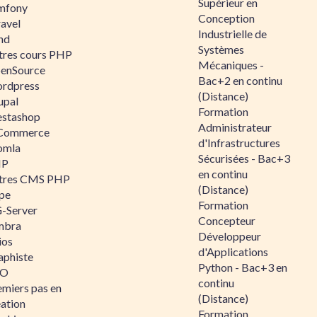
Supérieur en
mfony
Conception
ravel
Industrielle de
nd
Systèmes
tres cours PHP
Mécaniques -
enSource
Bac+2 en continu
rdpress
(Distance)
upal
Formation
estashop
Administrateur
Commerce
d'Infrastructures
omla
Sécurisées - Bac+3
IP
en continu
tres CMS PHP
(Distance)
pe
Formation
-Server
Concepteur
mbra
Développeur
ios
d'Applications
aphiste
Python - Bac+3 en
AO
continu
emiers pas en
(Distance)
éation
Formation