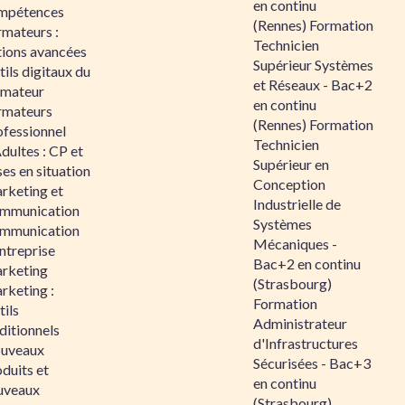
en continu
mpétences
(Rennes) Formation
rmateurs :
Technicien
tions avancées
Supérieur Systèmes
ils digitaux du
et Réseaux - Bac+2
rmateur
en continu
rmateurs
(Rennes) Formation
ofessionnel
Technicien
dultes : CP et
Supérieur en
es en situation
Conception
rketing et
Industrielle de
mmunication
Systèmes
mmunication
Mécaniques -
ntreprise
Bac+2 en continu
rketing
(Strasbourg)
rketing :
Formation
ils
Administrateur
ditionnels
d'Infrastructures
uveaux
Sécurisées - Bac+3
duits et
en continu
uveaux
(Strasbourg)