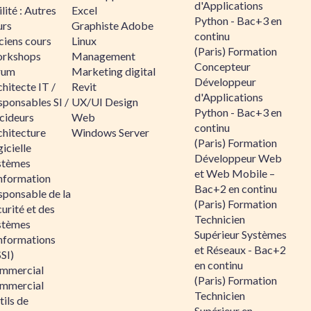
d'Applications
lité : Autres
Excel
Python - Bac+3 en
urs
Graphiste Adobe
continu
ciens cours
Linux
(Paris) Formation
rkshops
Management
Concepteur
rum
Marketing digital
Développeur
hitecte IT /
Revit
d'Applications
sponsables SI /
UX/UI Design
Python - Bac+3 en
cideurs
Web
continu
chitecture
Windows Server
(Paris) Formation
icielle
Développeur Web
stèmes
et Web Mobile –
information
Bac+2 en continu
sponsable de la
(Paris) Formation
urité et des
Technicien
stèmes
Supérieur Systèmes
informations
et Réseaux - Bac+2
SI)
en continu
mmercial
(Paris) Formation
mmercial
Technicien
ils de
Supérieur en