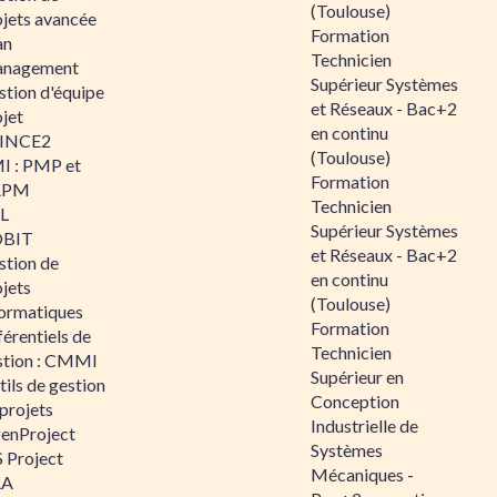
(Toulouse)
ojets avancée
Formation
an
Technicien
nagement
Supérieur Systèmes
stion d'équipe
et Réseaux - Bac+2
jet
en continu
INCE2
(Toulouse)
I : PMP et
Formation
APM
Technicien
IL
Supérieur Systèmes
BIT
et Réseaux - Bac+2
stion de
en continu
jets
(Toulouse)
formatiques
Formation
érentiels de
Technicien
stion : CMMI
Supérieur en
ils de gestion
Conception
projets
Industrielle de
enProject
Systèmes
 Project
Mécaniques -
RA