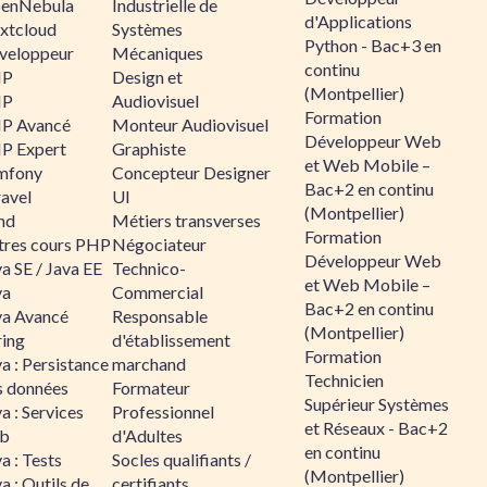
enNebula
Industrielle de
d'Applications
xtcloud
Systèmes
Python - Bac+3 en
veloppeur
Mécaniques
continu
HP
Design et
(Montpellier)
HP
Audiovisuel
Formation
P Avancé
Monteur Audiovisuel
Développeur Web
P Expert
Graphiste
et Web Mobile –
mfony
Concepteur Designer
Bac+2 en continu
ravel
UI
(Montpellier)
nd
Métiers transverses
Formation
tres cours PHP
Négociateur
Développeur Web
a SE / Java EE
Technico-
et Web Mobile –
va
Commercial
Bac+2 en continu
va Avancé
Responsable
(Montpellier)
ring
d'établissement
Formation
a : Persistance
marchand
Technicien
s données
Formateur
Supérieur Systèmes
a : Services
Professionnel
et Réseaux - Bac+2
b
d'Adultes
en continu
a : Tests
Socles qualifiants /
(Montpellier)
a : Outils de
certifiants