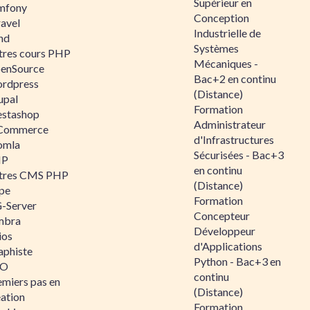
Supérieur en
mfony
Conception
ravel
Industrielle de
nd
Systèmes
tres cours PHP
Mécaniques -
enSource
Bac+2 en continu
rdpress
(Distance)
upal
Formation
estashop
Administrateur
Commerce
d'Infrastructures
omla
Sécurisées - Bac+3
IP
en continu
tres CMS PHP
(Distance)
pe
Formation
-Server
Concepteur
mbra
Développeur
ios
d'Applications
aphiste
Python - Bac+3 en
AO
continu
emiers pas en
(Distance)
éation
Formation