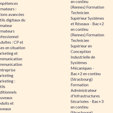
en continu
mpétences
(Rennes) Formation
rmateurs :
Technicien
tions avancées
Supérieur Systèmes
ils digitaux du
et Réseaux - Bac+2
rmateur
en continu
rmateurs
(Rennes) Formation
ofessionnel
Technicien
dultes : CP et
Supérieur en
es en situation
Conception
rketing et
Industrielle de
mmunication
Systèmes
mmunication
Mécaniques -
ntreprise
Bac+2 en continu
rketing
(Strasbourg)
rketing :
Formation
ils
Administrateur
ditionnels
d'Infrastructures
uveaux
Sécurisées - Bac+3
duits et
en continu
uveaux
(Strasbourg)