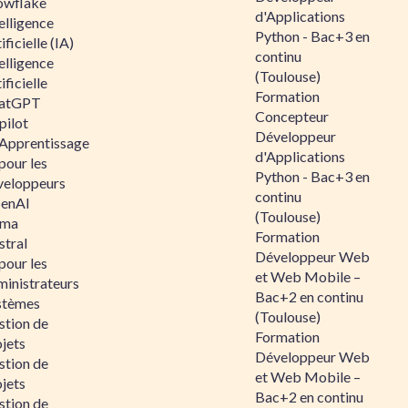
owflake
d'Applications
elligence
Python - Bac+3 en
ificielle (IA)
continu
elligence
(Toulouse)
ificielle
Formation
atGPT
Concepteur
pilot
Développeur
 Apprentissage
d'Applications
pour les
Python - Bac+3 en
veloppeurs
continu
enAI
(Toulouse)
ama
Formation
stral
Développeur Web
pour les
et Web Mobile –
ministrateurs
Bac+2 en continu
stèmes
(Toulouse)
stion de
Formation
jets
Développeur Web
stion de
et Web Mobile –
jets
Bac+2 en continu
stion de