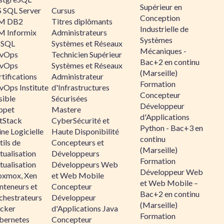
Supérieur en
 SQL Server
Cursus
Conception
M DB2
Titres diplômants
Industrielle de
M Informix
Administrateurs
Systèmes
SQL
Systèmes et Réseaux
Mécaniques -
vOps
Technicien Supérieur
Bac+2 en continu
vOps
Systèmes et Réseaux
(Marseille)
tifications
Administrateur
Formation
vOps Institute
d'Infrastructures
Concepteur
sible
Sécurisées
Développeur
ppet
Mastere
d'Applications
ltStack
CyberSécurité et
Python - Bac+3 en
ne Logicielle
Haute Disponibilité
continu
ils de
Concepteurs et
(Marseille)
tualisation
Développeurs
Formation
tualisation
Développeurs Web
Développeur Web
oxmox, Xen
et Web Mobile
et Web Mobile –
nteneurs et
Concepteur
Bac+2 en continu
chestrateurs
Développeur
(Marseille)
cker
d'Applications Java
Formation
bernetes
Concepteur