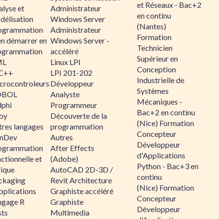
et Réseaux - Bac+2
alyse et
Administrateur
en continu
délisation
Windows Server
(Nantes)
ogrammation
Administrateur
Formation
en démarrer en
Windows Server -
Technicien
ogrammation
accéléré
Supérieur en
ML
Linux LPI
Conception
C++
LPI 201-202
Industrielle de
crocontroleurs
Développeur
Systèmes
OBOL
Analyste
Mécaniques -
lphi
Programmeur
Bac+2 en continu
by
Découverte de la
(Nice) Formation
tres langages
programmation
Concepteur
nDev
Autres
Développeur
ogrammation
After Effects
d'Applications
ctionnelle et
(Adobe)
Python - Bac+3 en
gique
AutoCAD 2D-3D /
continu
ckaging
Revit Architecture
(Nice) Formation
pplications
Graphiste accéléré
Concepteur
ngage R
Graphiste
Développeur
sts
Multimedia