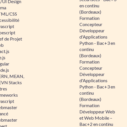
/UI Design
en continu
gma
(Bordeaux)
ML/CSS
Formation
essibilité
Concepteur
vascript
Développeur
pescript
d'Applications
ef de Projet
Python - Bac+3 en
eb
continu
ct.js
(Bordeaux)
.js
Formation
gular
Concepteur
de.js
Développeur
RN, MEAN,
d'Applications
VN Stacks
Python - Bac+3 en
tres
continu
ameworks
(Bordeaux)
vascript
Formation
bmaster
Développeur Web
ancé
et Web Mobile –
bmaster
Bac+2 en continu
pert