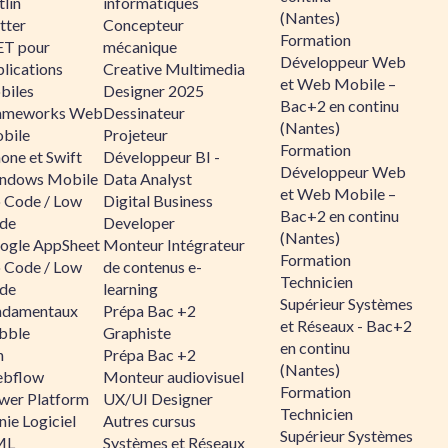
lin
informatiques
(Nantes)
tter
Concepteur
Formation
ET pour
mécanique
Développeur Web
lications
Creative Multimedia
et Web Mobile –
biles
Designer 2025
Bac+2 en continu
ameworks Web
Dessinateur
(Nantes)
bile
Projeteur
Formation
one et Swift
Développeur BI -
Développeur Web
ndows Mobile
Data Analyst
et Web Mobile –
 Code / Low
Digital Business
Bac+2 en continu
de
Developer
(Nantes)
ogle AppSheet
Monteur Intégrateur
Formation
 Code / Low
de contenus e-
Technicien
de
learning
Supérieur Systèmes
ndamentaux
Prépa Bac +2
et Réseaux - Bac+2
bble
Graphiste
en continu
n
Prépa Bac +2
(Nantes)
bflow
Monteur audiovisuel
Formation
wer Platform
UX/UI Designer
Technicien
ie Logiciel
Autres cursus
Supérieur Systèmes
ML
Systèmes et Réseaux