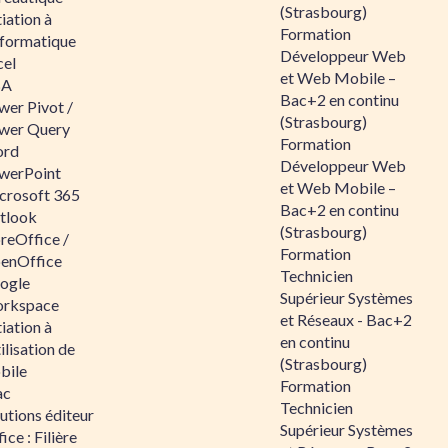
(Strasbourg)
tiation à
Formation
nformatique
Développeur Web
cel
et Web Mobile –
BA
Bac+2 en continu
wer Pivot /
(Strasbourg)
wer Query
Formation
rd
Développeur Web
werPoint
et Web Mobile –
crosoft 365
Bac+2 en continu
tlook
(Strasbourg)
reOffice /
Formation
enOffice
Technicien
ogle
Supérieur Systèmes
rkspace
et Réseaux - Bac+2
tiation à
en continu
tilisation de
(Strasbourg)
bile
Formation
ac
Technicien
utions éditeur
Supérieur Systèmes
ice : Filière