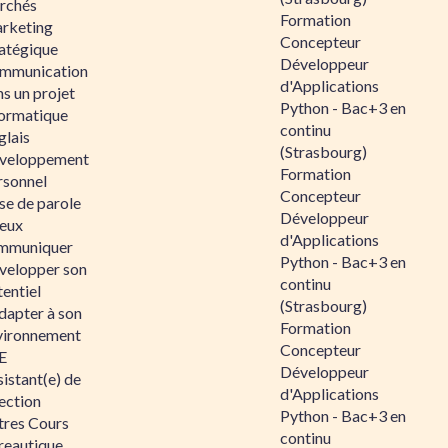
rchés
Formation
rketing
Concepteur
ratégique
Développeur
mmunication
d'Applications
s un projet
Python - Bac+3 en
formatique
continu
glais
(Strasbourg)
veloppement
Formation
rsonnel
Concepteur
se de parole
Développeur
eux
d'Applications
mmuniquer
Python - Bac+3 en
velopper son
continu
entiel
(Strasbourg)
dapter à son
Formation
vironnement
Concepteur
E
Développeur
istant(e) de
d'Applications
ection
Python - Bac+3 en
tres Cours
continu
reautique