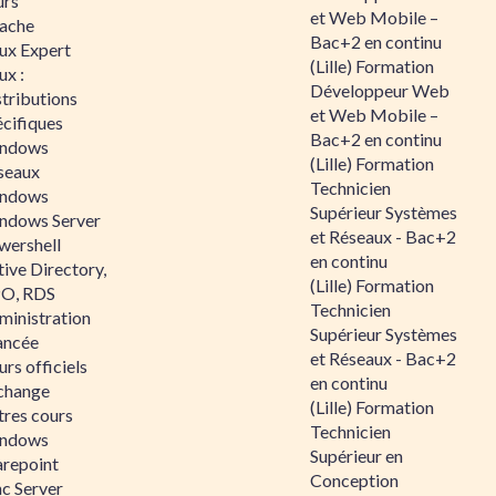
urs
et Web Mobile –
ache
Bac+2 en continu
nux Expert
(Lille) Formation
ux :
Développeur Web
tributions
et Web Mobile –
écifiques
Bac+2 en continu
ndows
(Lille) Formation
seaux
Technicien
ndows
Supérieur Systèmes
ndows Server
et Réseaux - Bac+2
wershell
en continu
ive Directory,
(Lille) Formation
O, RDS
Technicien
ministration
Supérieur Systèmes
ancée
et Réseaux - Bac+2
rs officiels
en continu
change
(Lille) Formation
tres cours
Technicien
ndows
Supérieur en
arepoint
Conception
nc Server