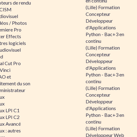
en continu
teurs de rendu
(Lille) Formation
CISM
Concepteur
diovisuel
Développeur
déos / Photos
d'Applications
emiere Pro
Python - Bac+3 en
er Effects
continu
res logiciels
(Lille) Formation
udiovisuel
Concepteur
id
Développeur
al Cut Pro
d'Applications
Vinci
Python - Bac+3 en
O et
continu
aitement du son
(Lille) Formation
ministrateur
Concepteur
nux
Développeur
nux
d'Applications
nux LPI C1
Python - Bac+3 en
nux LPI C2
continu
nux Avancé
(Lille) Formation
ux : autres
Développeur Web