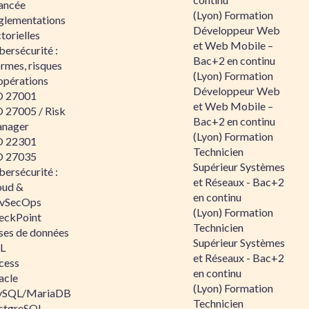
ancée
(Lyon) Formation
glementations
Développeur Web
torielles
et Web Mobile –
ersécurité :
Bac+2 en continu
rmes, risques
(Lyon) Formation
opérations
Développeur Web
O 27001
et Web Mobile –
O 27005 / Risk
Bac+2 en continu
nager
(Lyon) Formation
O 22301
Technicien
O 27035
Supérieur Systèmes
ersécurité :
et Réseaux - Bac+2
oud &
en continu
vSecOps
(Lyon) Formation
eckPoint
Technicien
ses de données
Supérieur Systèmes
L
et Réseaux - Bac+2
cess
en continu
acle
(Lyon) Formation
SQL/MariaDB
Technicien
stgreSQL