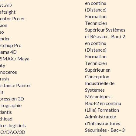
en continu
WCAD
(Distance)
aftsight
Formation
entor Pro et
Technicien
sion
Supérieur Systèmes
eo
et Réseaux - Bac+2
ender
en continu
etchup Pro
(Distance)
nema 4D
Formation
SMAX / Maya
Technicien
ity
Supérieur en
inoceros
Conception
rush
Industrielle de
bstance Painter
Systèmes
is
Mécaniques -
pression 3D
Bac+2 en continu
rtographie
(Lille) Formation
lantis
Administrateur
chicad
d'Infrastructures
res logiciels
Sécurisées - Bac+3
O/DAO/3D