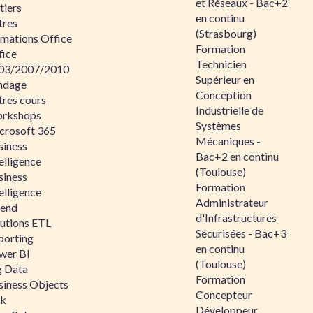
et Réseaux - Bac+2
tiers
en continu
tres
(Strasbourg)
rmations Office
Formation
fice
Technicien
03/2007/2010
Supérieur en
ndage
Conception
tres cours
Industrielle de
rkshops
Systèmes
crosoft 365
Mécaniques -
siness
Bac+2 en continu
elligence
(Toulouse)
siness
Formation
elligence
Administrateur
lend
d'Infrastructures
lutions ETL
Sécurisées - Bac+3
porting
en continu
wer BI
(Toulouse)
g Data
Formation
siness Objects
Concepteur
ik
Développeur