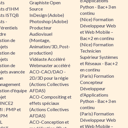
d'Applications
sts
Graphiste Open
Python - Bac+3 en
sts d'IHM
Source
continu
sts ISTQB
InDesign (Adobe)
(Nice) Formation
ts -
Photoshop (Adobe)
Développeur Web
érentiels
Producteur
et Web Mobile –
dre
Audiovisuel
Bac+2 en continu
stion de
(Montage,
(Nice) Formation
jets
Animation/3D, Post-
Technicien
stion de
production)
Supérieur Systèmes
jets
Vidéaste Accéléré
et Réseaux - Bac+2
stion de
Webmaster accéléré
en continu
ojets avancée
ACO-CAO/DAO -
(Paris) Formation
an
2D/3D pour la régie
Concepteur
nagement
(Actions Collectives
Développeur
stion d'équipe
AFDAS)
d'Applications
jet
ACO-Compositing et
Python - Bac+3 en
INCE2
effets spéciaux
continu
I : PMP et
(Actions Collectives
(Paris) Formation
APM
AFDAS)
Développeur Web
IL
ACO-Conception et
et Web Mobile –