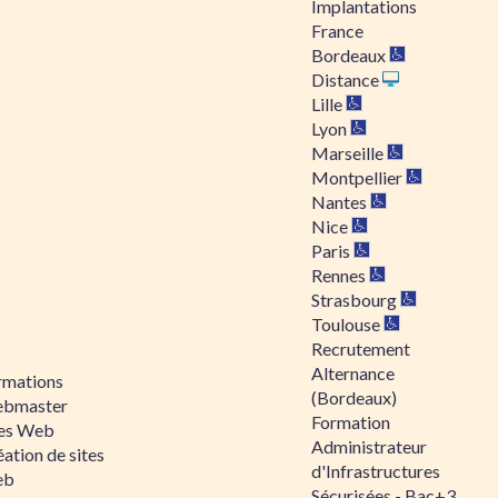
Implantations
France
Bordeaux
Distance
Lille
Lyon
Marseille
Montpellier
Nantes
Nice
Paris
Rennes
Strasbourg
Toulouse
Recrutement
Alternance
rmations
(Bordeaux)
bmaster
Formation
tes Web
Administrateur
ation de sites
d'Infrastructures
eb
Sécurisées - Bac+3