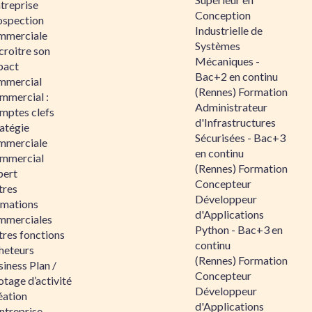
ntreprise
Conception
ospection
Industrielle de
mmerciale
Systèmes
croitre son
Mécaniques -
pact
Bac+2 en continu
mmercial
(Rennes) Formation
mmercial :
Administrateur
mptes clefs
d'Infrastructures
atégie
Sécurisées - Bac+3
mmerciale
en continu
mmercial
(Rennes) Formation
pert
Concepteur
tres
Développeur
rmations
d'Applications
mmerciales
Python - Bac+3 en
tres fonctions
continu
heteurs
(Rennes) Formation
iness Plan /
Concepteur
otage d’activité
Développeur
éation
d'Applications
ntreprise