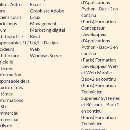
d'Applications
lité : Autres
Excel
Python - Bac+3 en
urs
Graphiste Adobe
continu
ciens cours
Linux
(Paris) Formation
rkshops
Management
Concepteur
rum
Marketing digital
Développeur
hitecte IT /
Revit
d'Applications
sponsables SI /
UX/UI Design
Python - Bac+3 en
cideurs
Web
continu
chitecture
Windows Server
(Paris) Formation
icielle
Développeur Web
stèmes
et Web Mobile –
information
Bac+2 en continu
sponsable de la
(Paris) Formation
urité et des
Technicien
stèmes
Supérieur Systèmes
informations
et Réseaux - Bac+2
SI)
en continu
mmercial
(Paris) Formation
mmercial
Technicien
ils de
Supérieur en