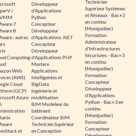
Technicien
crosoft
Développeur
Supérieur Systèmes
perV /
d'Applications
et Réseaux - Bac+2
CVMM
Python
en continu
ware 7
Concepteur
(Montpellier)
ware 8
Développeur
Formation
ware : autres
d'Applications .NET
Administrateur
urs
Concepteur
d'Infrastructures
rix
Développeur
Sécurisées - Bac+3
oud Computing
d'Applications PHP
en continu
oud
Mastere
(Montpellier)
azon Web
Applications
Formation
rvices (AWS)
Intelligentes et
Concepteur
ogle Cloud
BigData
Développeur
atform (GCP)
Ingénierie et
d'Applications
crosoft Azure
modélisation
Python - Bac+3 en
5
BIM Modeleur du
continu
ministration
bâtiment
(Montpellier)
tanix
Coordinateur BIM
Formation
ware
Technicien Supérieur
Concepteur
enStack et
en Conception
Développeur