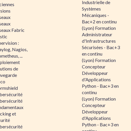
Industrielle de
ciennes
Systèmes
rsions
Mécaniques -
seaux
Bac+2 en continu
seaux
(Lyon) Formation
seaux Fabric
Administrateur
stic
d'Infrastructures
ervision :
Sécurisées - Bac+3
aylog, Nagios,
en continu
metheus, ...
(Lyon) Formation
ploiement
Concepteur
utions de
Développeur
uvegarde
d'Applications
sco
Python - Bac+3 en
ormshield
continu
bersécurité
(Lyon) Formation
bersécurité
Concepteur
ndamentaux
Développeur
cking et
d'Applications
urité
Python - Bac+3 en
bersécurité
continu