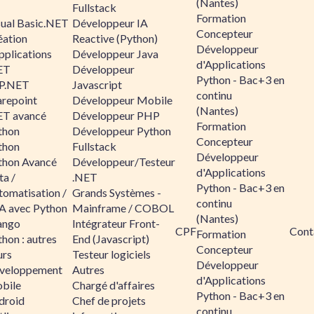
(Nantes)
Fullstack
Formation
sual Basic.NET
Développeur IA
Concepteur
éation
Reactive (Python)
Développeur
pplications
Développeur Java
d'Applications
ET
Développeur
Python - Bac+3 en
P.NET
Javascript
continu
arepoint
Développeur Mobile
(Nantes)
ET avancé
Développeur PHP
Formation
thon
Développeur Python
Concepteur
thon
Fullstack
Développeur
thon Avancé
Développeur/Testeur
d'Applications
ta /
.NET
Python - Bac+3 en
tomatisation /
Grands Systèmes -
continu
A avec Python
Mainframe / COBOL
(Nantes)
ango
Intégrateur Front-
CPF
Cont
Formation
hon : autres
End (Javascript)
Concepteur
urs
Testeur logiciels
Développeur
veloppement
Autres
d'Applications
bile
Chargé d'affaires
Python - Bac+3 en
droid
Chef de projets
continu