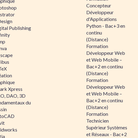
aphique
Concepteur
otoshop
Développeur
ustrator
d'Applications
Design
Python - Bac+3 en
ital Publishing
continu
inity
(Distance)
mp
Formation
nva
Développeur Web
kscape
et Web Mobile –
ribus
Bac+2 en continu
TeX
(Distance)
éation
Formation
aphique
Développeur Web
ark Xpress
et Web Mobile –
O, DAO, 3D
Bac+2 en continu
ndamentaux du
(Distance)
ssin
Formation
toCAD
Technicien
vit
Supérieur Systèmes
lidworks
et Réseaux - Bac+2
tia