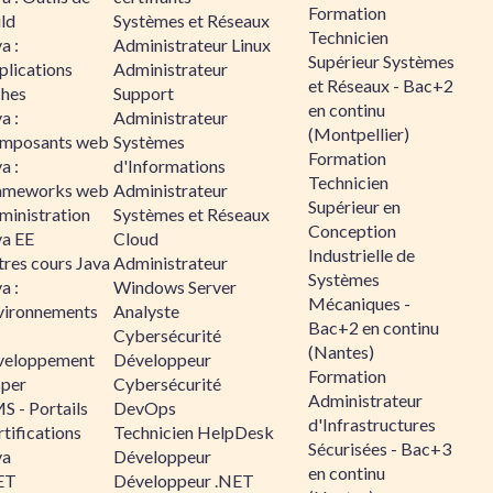
Formation
ld
Systèmes et Réseaux
Technicien
a :
Administrateur Linux
Supérieur Systèmes
plications
Administrateur
et Réseaux - Bac+2
ches
Support
en continu
a :
Administrateur
(Montpellier)
mposants web
Systèmes
Formation
a :
d'Informations
Technicien
ameworks web
Administrateur
Supérieur en
ministration
Systèmes et Réseaux
Conception
va EE
Cloud
Industrielle de
tres cours Java
Administrateur
Systèmes
a :
Windows Server
Mécaniques -
vironnements
Analyste
Bac+2 en continu
Cybersécurité
(Nantes)
veloppement
Développeur
Formation
sper
Cybersécurité
Administrateur
S - Portails
DevOps
d'Infrastructures
tifications
Technicien HelpDesk
Sécurisées - Bac+3
va
Développeur
en continu
ET
Développeur .NET