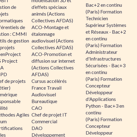
BIT
modélisation 3D et
Bac+2 en continu
stion de
d’effets spéciaux
(Paris) Formation
jets
animés (Actions
Technicien
formatiques
Collectives AFDAS)
Supérieur Systèmes
érentiels de
ACO-Montage et
et Réseaux - Bac+2
stion : CMMI
étalonnage
en continu
ils de gestion
audiovisuel (Actions
(Paris) Formation
projets
Collectives AFDAS)
Administrateur
enProject
ACO-Promotion et
d'Infrastructures
 Project
diffusion sur internet
Sécurisées - Bac+3
RA
(Actions Collectives
en continu
GPD
AFDAS)
(Paris) Formation
f de projets
Cursus accélérés
Concepteur
tier)
France Travail
Développeur
mérique
Audiovisuel
d'Applications
sponsable
Bureautique
Python - Bac+3 en
lité
CAO
continu
thodes Agiles
Chef de projet IT
(Paris) Formation
rum
Commercial
Concepteur
tifications
DAO
Développeur
les
Développement