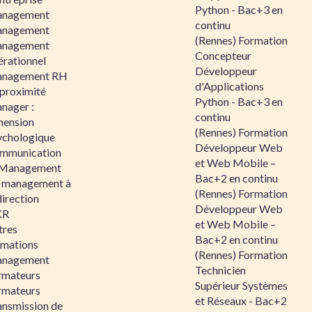
Python - Bac+3 en
nagement
continu
nagement
(Rennes) Formation
nagement
Concepteur
érationnel
Développeur
nagement RH
d'Applications
 proximité
Python - Bac+3 en
nager :
continu
mension
(Rennes) Formation
ychologique
Développeur Web
mmunication
et Web Mobile –
 Management
Bac+2 en continu
 management à
(Rennes) Formation
direction
Développeur Web
KR
et Web Mobile –
tres
Bac+2 en continu
rmations
(Rennes) Formation
nagement
Technicien
rmateurs
Supérieur Systèmes
rmateurs
et Réseaux - Bac+2
ansmission de