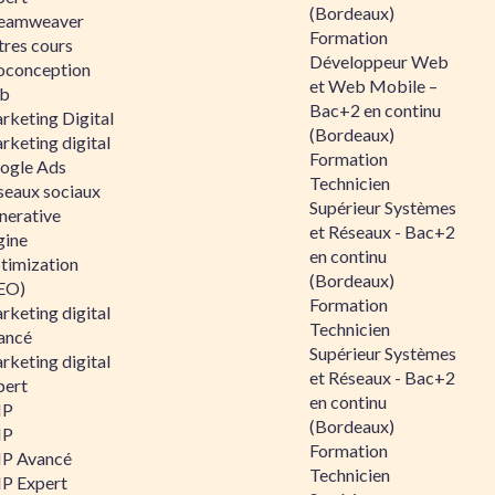
(Bordeaux)
eamweaver
Formation
tres cours
Développeur Web
oconception
et Web Mobile –
b
Bac+2 en continu
rketing Digital
(Bordeaux)
rketing digital
Formation
ogle Ads
Technicien
seaux sociaux
Supérieur Systèmes
nerative
et Réseaux - Bac+2
gine
en continu
timization
(Bordeaux)
EO)
Formation
rketing digital
Technicien
ancé
Supérieur Systèmes
rketing digital
et Réseaux - Bac+2
pert
en continu
HP
(Bordeaux)
HP
Formation
P Avancé
Technicien
P Expert