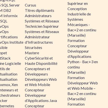
Supérieur en
 SQL Server
Cursus
Conception
M DB2
Titres diplômants
Industrielle de
M Informix
Administrateurs
Systèmes
SQL
Systèmes et Réseaux
Mécaniques -
vOps
Technicien Supérieur
Bac+2 en continu
vOps
Systèmes et Réseaux
(Marseille)
tifications
Administrateur
Formation
vOps Institute
d'Infrastructures
Concepteur
sible
Sécurisées
Développeur
ppet
Mastere
d'Applications
ltStack
CyberSécurité et
Python - Bac+3 en
ne Logicielle
Haute Disponibilité
continu
ils de
Concepteurs et
(Marseille)
tualisation
Développeurs
Formation
tualisation
Développeurs Web
Développeur Web
oxmox, Xen
et Web Mobile
et Web Mobile –
nteneurs et
Concepteur
Bac+2 en continu
chestrateurs
Développeur
(Marseille)
cker
d'Applications Java
Formation
bernetes
Concepteur