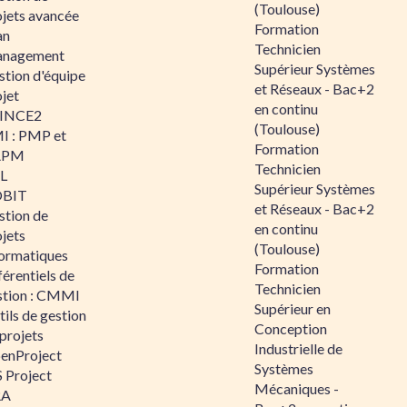
(Toulouse)
ojets avancée
Formation
an
Technicien
nagement
Supérieur Systèmes
stion d'équipe
et Réseaux - Bac+2
jet
en continu
INCE2
(Toulouse)
I : PMP et
Formation
APM
Technicien
IL
Supérieur Systèmes
BIT
et Réseaux - Bac+2
stion de
en continu
jets
(Toulouse)
formatiques
Formation
érentiels de
Technicien
stion : CMMI
Supérieur en
ils de gestion
Conception
projets
Industrielle de
enProject
Systèmes
 Project
Mécaniques -
RA