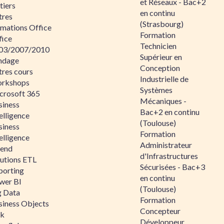
et Réseaux - Bac+2
tiers
en continu
tres
(Strasbourg)
rmations Office
Formation
fice
Technicien
03/2007/2010
Supérieur en
ndage
Conception
tres cours
Industrielle de
rkshops
Systèmes
crosoft 365
Mécaniques -
siness
Bac+2 en continu
elligence
(Toulouse)
siness
Formation
elligence
Administrateur
lend
d'Infrastructures
lutions ETL
Sécurisées - Bac+3
porting
en continu
wer BI
(Toulouse)
g Data
Formation
siness Objects
Concepteur
ik
Développeur