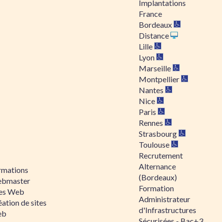
Implantations
France
Bordeaux
Distance
Lille
Lyon
Marseille
Montpellier
Nantes
Nice
Paris
Rennes
Strasbourg
Toulouse
Recrutement
Alternance
rmations
(Bordeaux)
bmaster
Formation
tes Web
Administrateur
ation de sites
d'Infrastructures
eb
Sécurisées - Bac+3