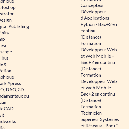
aphique
Concepteur
otoshop
Développeur
ustrator
d'Applications
Design
Python - Bac+3 en
ital Publishing
continu
inity
(Distance)
mp
Formation
nva
Développeur Web
kscape
et Web Mobile –
ribus
Bac+2 en continu
TeX
(Distance)
éation
Formation
aphique
Développeur Web
ark Xpress
et Web Mobile –
O, DAO, 3D
Bac+2 en continu
ndamentaux du
(Distance)
ssin
Formation
toCAD
Technicien
vit
Supérieur Systèmes
lidworks
et Réseaux - Bac+2
tia