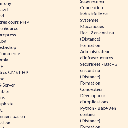
Supérieur en
mfony
Conception
ravel
Industrielle de
nd
Systèmes
tres cours PHP
Mécaniques -
enSource
Bac+2 en continu
rdpress
(Distance)
upal
Formation
estashop
Administrateur
Commerce
d'Infrastructures
omla
Sécurisées - Bac+3
IP
en continu
tres CMS PHP
(Distance)
pe
Formation
-Server
Concepteur
mbra
Développeur
ios
d'Applications
aphiste
Python - Bac+3 en
AO
continu
emiers pas en
(Distance)
éation
Formation