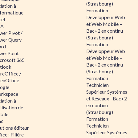
(Strasbourg)
tiation à
Formation
nformatique
Développeur Web
cel
et Web Mobile –
BA
Bac+2 en continu
wer Pivot /
(Strasbourg)
wer Query
Formation
rd
Développeur Web
werPoint
et Web Mobile –
crosoft 365
Bac+2 en continu
tlook
(Strasbourg)
reOffice /
Formation
enOffice
Technicien
ogle
Supérieur Systèmes
rkspace
et Réseaux - Bac+2
tiation à
en continu
tilisation de
(Strasbourg)
bile
Formation
ac
Technicien
utions éditeur
Supérieur Systèmes
ice : Filière