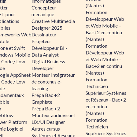
lin
informatiques
(Nantes)
tter
Concepteur
Formation
ET pour
mécanique
Développeur Web
lications
Creative Multimedia
et Web Mobile –
biles
Designer 2025
Bac+2 en continu
ameworks Web
Dessinateur
(Nantes)
bile
Projeteur
Formation
one et Swift
Développeur BI -
Développeur Web
ndows Mobile
Data Analyst
et Web Mobile –
 Code / Low
Digital Business
Bac+2 en continu
de
Developer
(Nantes)
ogle AppSheet
Monteur Intégrateur
Formation
 Code / Low
de contenus e-
Technicien
de
learning
Supérieur Systèmes
ndamentaux
Prépa Bac +2
et Réseaux - Bac+2
bble
Graphiste
en continu
n
Prépa Bac +2
(Nantes)
bflow
Monteur audiovisuel
Formation
wer Platform
UX/UI Designer
Technicien
ie Logiciel
Autres cursus
Supérieur Systèmes
ML
Systèmes et Réseaux