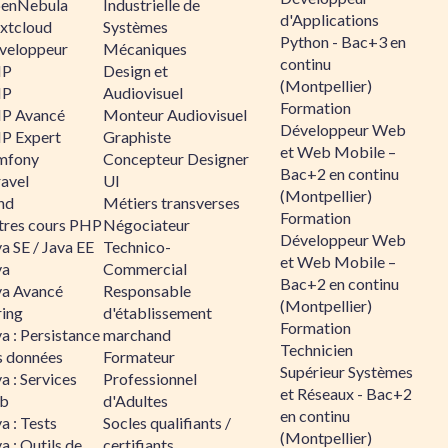
enNebula
Industrielle de
d'Applications
xtcloud
Systèmes
Python - Bac+3 en
veloppeur
Mécaniques
continu
HP
Design et
(Montpellier)
HP
Audiovisuel
Formation
P Avancé
Monteur Audiovisuel
Développeur Web
P Expert
Graphiste
et Web Mobile –
mfony
Concepteur Designer
Bac+2 en continu
ravel
UI
(Montpellier)
nd
Métiers transverses
Formation
tres cours PHP
Négociateur
Développeur Web
a SE / Java EE
Technico-
et Web Mobile –
va
Commercial
Bac+2 en continu
va Avancé
Responsable
(Montpellier)
ring
d'établissement
Formation
a : Persistance
marchand
Technicien
s données
Formateur
Supérieur Systèmes
a : Services
Professionnel
et Réseaux - Bac+2
b
d'Adultes
en continu
a : Tests
Socles qualifiants /
(Montpellier)
a : Outils de
certifiants