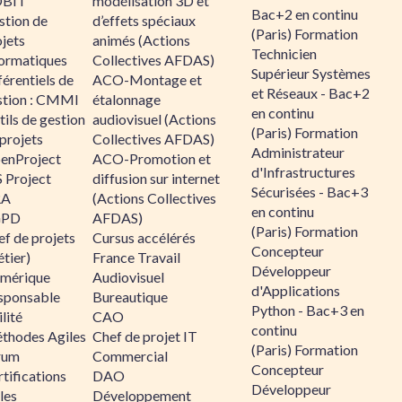
BIT
modélisation 3D et
Bac+2 en continu
stion de
d’effets spéciaux
(Paris) Formation
jets
animés (Actions
Technicien
formatiques
Collectives AFDAS)
Supérieur Systèmes
érentiels de
ACO-Montage et
et Réseaux - Bac+2
stion : CMMI
étalonnage
en continu
ils de gestion
audiovisuel (Actions
(Paris) Formation
projets
Collectives AFDAS)
Administrateur
enProject
ACO-Promotion et
d'Infrastructures
 Project
diffusion sur internet
Sécurisées - Bac+3
RA
(Actions Collectives
en continu
GPD
AFDAS)
(Paris) Formation
f de projets
Cursus accélérés
Concepteur
tier)
France Travail
Développeur
mérique
Audiovisuel
d'Applications
sponsable
Bureautique
Python - Bac+3 en
lité
CAO
continu
thodes Agiles
Chef de projet IT
(Paris) Formation
rum
Commercial
Concepteur
tifications
DAO
Développeur
les
Développement