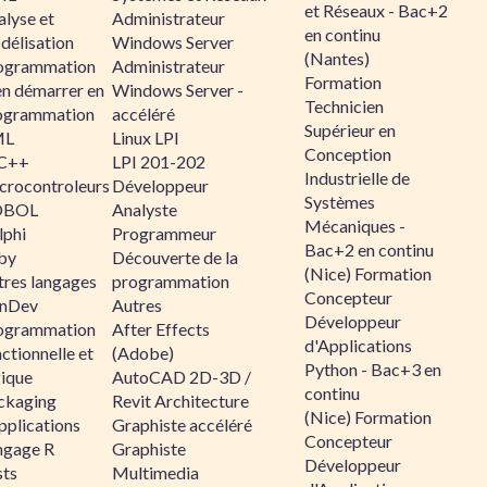
et Réseaux - Bac+2
alyse et
Administrateur
en continu
délisation
Windows Server
(Nantes)
ogrammation
Administrateur
Formation
en démarrer en
Windows Server -
Technicien
ogrammation
accéléré
Supérieur en
ML
Linux LPI
Conception
C++
LPI 201-202
Industrielle de
crocontroleurs
Développeur
Systèmes
OBOL
Analyste
Mécaniques -
lphi
Programmeur
Bac+2 en continu
by
Découverte de la
(Nice) Formation
tres langages
programmation
Concepteur
nDev
Autres
Développeur
ogrammation
After Effects
d'Applications
ctionnelle et
(Adobe)
Python - Bac+3 en
gique
AutoCAD 2D-3D /
continu
ckaging
Revit Architecture
(Nice) Formation
pplications
Graphiste accéléré
Concepteur
ngage R
Graphiste
Développeur
sts
Multimedia