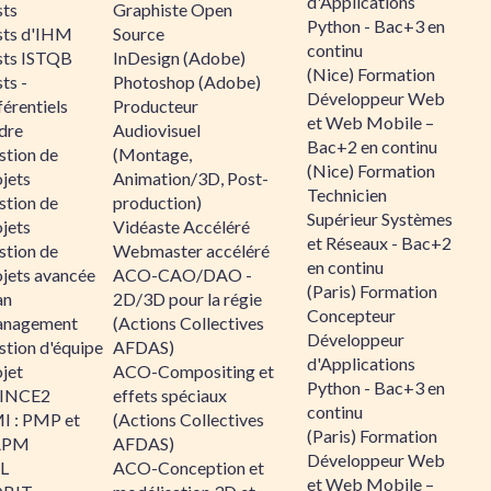
d'Applications
sts
Graphiste Open
Python - Bac+3 en
sts d'IHM
Source
continu
sts ISTQB
InDesign (Adobe)
(Nice) Formation
ts -
Photoshop (Adobe)
Développeur Web
érentiels
Producteur
et Web Mobile –
dre
Audiovisuel
Bac+2 en continu
stion de
(Montage,
(Nice) Formation
jets
Animation/3D, Post-
Technicien
stion de
production)
Supérieur Systèmes
jets
Vidéaste Accéléré
et Réseaux - Bac+2
stion de
Webmaster accéléré
en continu
ojets avancée
ACO-CAO/DAO -
(Paris) Formation
an
2D/3D pour la régie
Concepteur
nagement
(Actions Collectives
Développeur
stion d'équipe
AFDAS)
d'Applications
jet
ACO-Compositing et
Python - Bac+3 en
INCE2
effets spéciaux
continu
I : PMP et
(Actions Collectives
(Paris) Formation
APM
AFDAS)
Développeur Web
IL
ACO-Conception et
et Web Mobile –