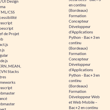
/UI Design
en continu
gma
(Bordeaux)
ML/CSS
Formation
essibilité
Concepteur
vascript
Développeur
pescript
d'Applications
ef de Projet
Python - Bac+3 en
eb
continu
ct.js
(Bordeaux)
.js
Formation
gular
Concepteur
de.js
Développeur
RN, MEAN,
d'Applications
VN Stacks
Python - Bac+3 en
tres
continu
ameworks
(Bordeaux)
vascript
Formation
bmaster
Développeur Web
ancé
et Web Mobile –
bmaster
Bac+2 en continu
pert