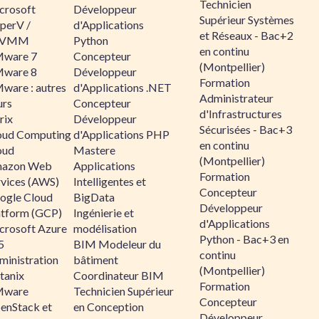
Technicien
crosoft
Développeur
Supérieur Systèmes
perV /
d'Applications
et Réseaux - Bac+2
CVMM
Python
en continu
ware 7
Concepteur
(Montpellier)
ware 8
Développeur
Formation
ware : autres
d'Applications .NET
Administrateur
urs
Concepteur
d'Infrastructures
rix
Développeur
Sécurisées - Bac+3
oud Computing
d'Applications PHP
en continu
oud
Mastere
(Montpellier)
azon Web
Applications
Formation
rvices (AWS)
Intelligentes et
Concepteur
ogle Cloud
BigData
Développeur
atform (GCP)
Ingénierie et
d'Applications
crosoft Azure
modélisation
Python - Bac+3 en
5
BIM Modeleur du
continu
ministration
bâtiment
(Montpellier)
tanix
Coordinateur BIM
Formation
ware
Technicien Supérieur
Concepteur
enStack et
en Conception
Développeur