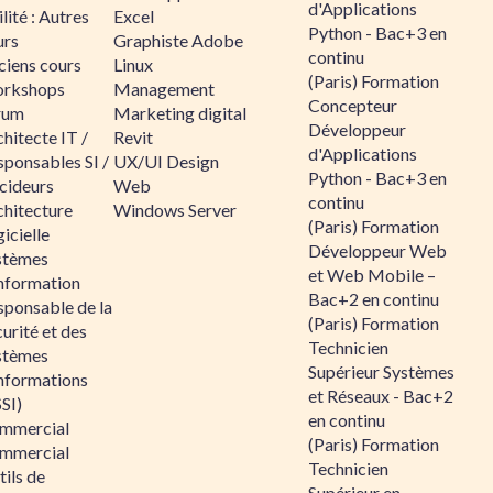
d'Applications
lité : Autres
Excel
Python - Bac+3 en
urs
Graphiste Adobe
continu
ciens cours
Linux
(Paris) Formation
rkshops
Management
Concepteur
rum
Marketing digital
Développeur
hitecte IT /
Revit
d'Applications
sponsables SI /
UX/UI Design
Python - Bac+3 en
cideurs
Web
continu
chitecture
Windows Server
(Paris) Formation
icielle
Développeur Web
stèmes
et Web Mobile –
information
Bac+2 en continu
sponsable de la
(Paris) Formation
urité et des
Technicien
stèmes
Supérieur Systèmes
informations
et Réseaux - Bac+2
SI)
en continu
mmercial
(Paris) Formation
mmercial
Technicien
ils de
Supérieur en