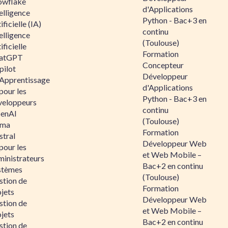
owflake
d'Applications
elligence
Python - Bac+3 en
ificielle (IA)
continu
elligence
(Toulouse)
ificielle
Formation
atGPT
Concepteur
pilot
Développeur
 Apprentissage
d'Applications
pour les
Python - Bac+3 en
veloppeurs
continu
enAI
(Toulouse)
ama
Formation
stral
Développeur Web
pour les
et Web Mobile –
ministrateurs
Bac+2 en continu
stèmes
(Toulouse)
stion de
Formation
jets
Développeur Web
stion de
et Web Mobile –
jets
Bac+2 en continu
stion de