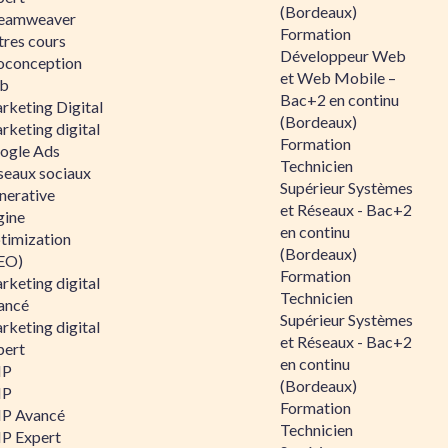
(Bordeaux)
eamweaver
Formation
tres cours
Développeur Web
oconception
et Web Mobile –
b
Bac+2 en continu
rketing Digital
(Bordeaux)
rketing digital
Formation
ogle Ads
Technicien
seaux sociaux
Supérieur Systèmes
nerative
et Réseaux - Bac+2
gine
en continu
timization
(Bordeaux)
EO)
Formation
rketing digital
Technicien
ancé
Supérieur Systèmes
rketing digital
et Réseaux - Bac+2
pert
en continu
HP
(Bordeaux)
HP
Formation
P Avancé
Technicien
P Expert