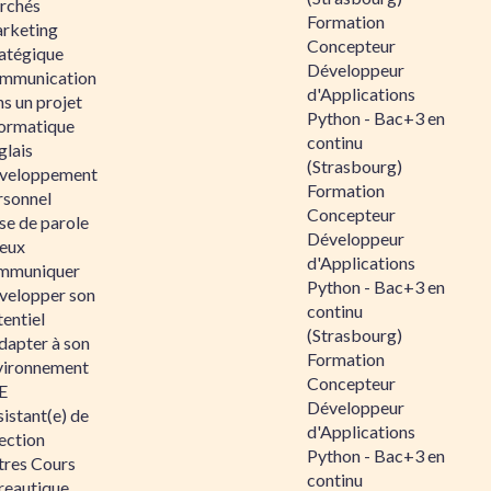
rchés
Formation
rketing
Concepteur
ratégique
Développeur
mmunication
d'Applications
s un projet
Python - Bac+3 en
formatique
continu
glais
(Strasbourg)
veloppement
Formation
rsonnel
Concepteur
se de parole
Développeur
eux
d'Applications
mmuniquer
Python - Bac+3 en
velopper son
continu
entiel
(Strasbourg)
dapter à son
Formation
vironnement
Concepteur
E
Développeur
istant(e) de
d'Applications
ection
Python - Bac+3 en
tres Cours
continu
reautique