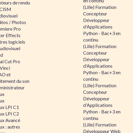
en continu
teurs de rendu
(Lille) Formation
CISM
Concepteur
diovisuel
Développeur
déos / Photos
d'Applications
emiere Pro
Python - Bac+3 en
er Effects
continu
res logiciels
(Lille) Formation
udiovisuel
Concepteur
id
Développeur
al Cut Pro
d'Applications
Vinci
Python - Bac+3 en
O et
continu
aitement du son
(Lille) Formation
ministrateur
Concepteur
nux
Développeur
nux
d'Applications
nux LPI C1
Python - Bac+3 en
nux LPI C2
continu
nux Avancé
(Lille) Formation
ux : autres
Développeur Web