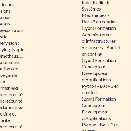
Industrielle de
ciennes
Systèmes
rsions
Mécaniques -
seaux
Bac+2 en continu
seaux
(Lyon) Formation
seaux Fabric
Administrateur
stic
d'Infrastructures
ervision :
Sécurisées - Bac+3
aylog, Nagios,
en continu
metheus, ...
(Lyon) Formation
ploiement
Concepteur
utions de
Développeur
uvegarde
d'Applications
sco
Python - Bac+3 en
ormshield
continu
bersécurité
(Lyon) Formation
bersécurité
Concepteur
ndamentaux
Développeur
cking et
d'Applications
urité
Python - Bac+3 en
bersécurité
continu