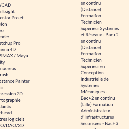
en continu
WCAD
(Distance)
aftsight
Formation
entor Pro et
Technicien
sion
Supérieur Systèmes
eo
et Réseaux - Bac+2
ender
en continu
etchup Pro
(Distance)
nema 4D
Formation
SMAX / Maya
Technicien
ity
Supérieur en
inoceros
Conception
rush
Industrielle de
bstance Painter
Systèmes
is
Mécaniques -
pression 3D
Bac+2 en continu
rtographie
(Lille) Formation
lantis
Administrateur
chicad
d'Infrastructures
res logiciels
Sécurisées - Bac+3
O/DAO/3D