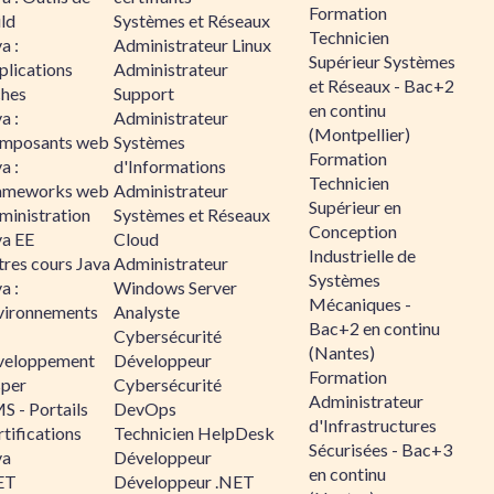
Formation
ld
Systèmes et Réseaux
Technicien
a :
Administrateur Linux
Supérieur Systèmes
plications
Administrateur
et Réseaux - Bac+2
ches
Support
en continu
a :
Administrateur
(Montpellier)
mposants web
Systèmes
Formation
a :
d'Informations
Technicien
ameworks web
Administrateur
Supérieur en
ministration
Systèmes et Réseaux
Conception
va EE
Cloud
Industrielle de
tres cours Java
Administrateur
Systèmes
a :
Windows Server
Mécaniques -
vironnements
Analyste
Bac+2 en continu
Cybersécurité
(Nantes)
veloppement
Développeur
Formation
sper
Cybersécurité
Administrateur
S - Portails
DevOps
d'Infrastructures
tifications
Technicien HelpDesk
Sécurisées - Bac+3
va
Développeur
en continu
ET
Développeur .NET