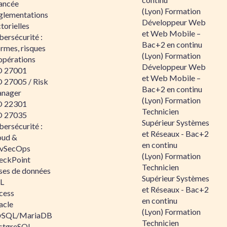
ancée
(Lyon) Formation
glementations
Développeur Web
torielles
et Web Mobile –
ersécurité :
Bac+2 en continu
rmes, risques
(Lyon) Formation
opérations
Développeur Web
O 27001
et Web Mobile –
O 27005 / Risk
Bac+2 en continu
nager
(Lyon) Formation
O 22301
Technicien
O 27035
Supérieur Systèmes
ersécurité :
et Réseaux - Bac+2
oud &
en continu
vSecOps
(Lyon) Formation
eckPoint
Technicien
ses de données
Supérieur Systèmes
L
et Réseaux - Bac+2
cess
en continu
acle
(Lyon) Formation
SQL/MariaDB
Technicien
stgreSQL