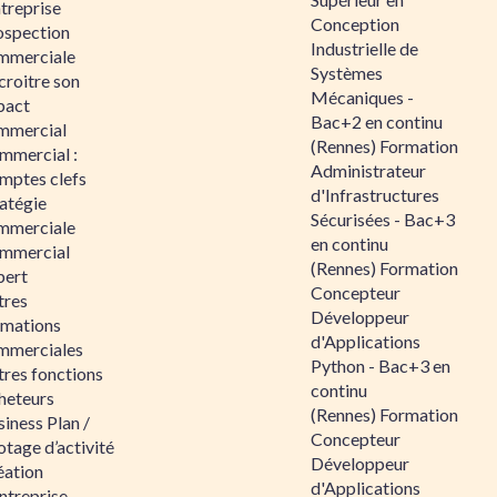
ntreprise
Conception
ospection
Industrielle de
mmerciale
Systèmes
croitre son
Mécaniques -
pact
Bac+2 en continu
mmercial
(Rennes) Formation
mmercial :
Administrateur
mptes clefs
d'Infrastructures
atégie
Sécurisées - Bac+3
mmerciale
en continu
mmercial
(Rennes) Formation
pert
Concepteur
tres
Développeur
rmations
d'Applications
mmerciales
Python - Bac+3 en
tres fonctions
continu
heteurs
(Rennes) Formation
iness Plan /
Concepteur
otage d’activité
Développeur
éation
d'Applications
ntreprise