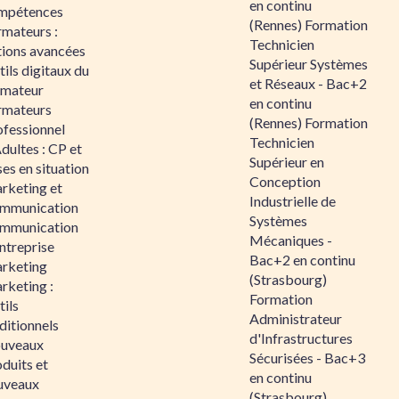
en continu
mpétences
(Rennes) Formation
rmateurs :
Technicien
tions avancées
Supérieur Systèmes
ils digitaux du
et Réseaux - Bac+2
rmateur
en continu
rmateurs
(Rennes) Formation
ofessionnel
Technicien
dultes : CP et
Supérieur en
es en situation
Conception
rketing et
Industrielle de
mmunication
Systèmes
mmunication
Mécaniques -
ntreprise
Bac+2 en continu
rketing
(Strasbourg)
rketing :
Formation
ils
Administrateur
ditionnels
d'Infrastructures
uveaux
Sécurisées - Bac+3
duits et
en continu
uveaux
(Strasbourg)