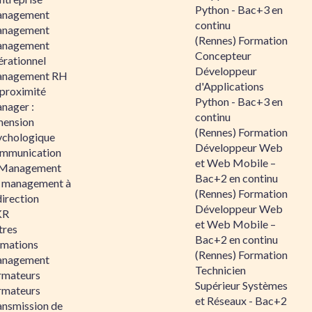
Python - Bac+3 en
nagement
continu
nagement
(Rennes) Formation
nagement
Concepteur
érationnel
Développeur
nagement RH
d'Applications
 proximité
Python - Bac+3 en
nager :
continu
mension
(Rennes) Formation
ychologique
Développeur Web
mmunication
et Web Mobile –
 Management
Bac+2 en continu
 management à
(Rennes) Formation
direction
Développeur Web
KR
et Web Mobile –
tres
Bac+2 en continu
rmations
(Rennes) Formation
nagement
Technicien
rmateurs
Supérieur Systèmes
rmateurs
et Réseaux - Bac+2
ansmission de