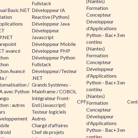
(Nantes)
Fullstack
Formation
sual Basic.NET
Développeur IA
Concepteur
éation
Reactive (Python)
Développeur
pplications
Développeur Java
d'Applications
ET
Développeur
Python - Bac+3 en
P.NET
Javascript
continu
arepoint
Développeur Mobile
(Nantes)
ET avancé
Développeur PHP
Formation
thon
Développeur Python
Concepteur
thon
Fullstack
Développeur
thon Avancé
Développeur/Testeur
d'Applications
ta /
.NET
Python - Bac+3 en
tomatisation /
Grands Systèmes -
continu
A avec Python
Mainframe / COBOL
(Nantes)
ango
Intégrateur Front-
CPF
Cont
Formation
hon : autres
End (Javascript)
Concepteur
urs
Testeur logiciels
Développeur
veloppement
Autres
d'Applications
bile
Chargé d'affaires
Python - Bac+3 en
droid
Chef de projets
continu