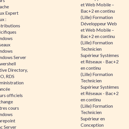
urs
et Web Mobile –
ache
Bac+2 en continu
nux Expert
(Lille) Formation
ux :
Développeur Web
tributions
et Web Mobile –
écifiques
Bac+2 en continu
ndows
(Lille) Formation
seaux
Technicien
ndows
Supérieur Systèmes
ndows Server
et Réseaux - Bac+2
wershell
en continu
ive Directory,
(Lille) Formation
O, RDS
Technicien
ministration
Supérieur Systèmes
ancée
et Réseaux - Bac+2
rs officiels
en continu
change
(Lille) Formation
tres cours
Technicien
ndows
Supérieur en
arepoint
Conception
nc Server