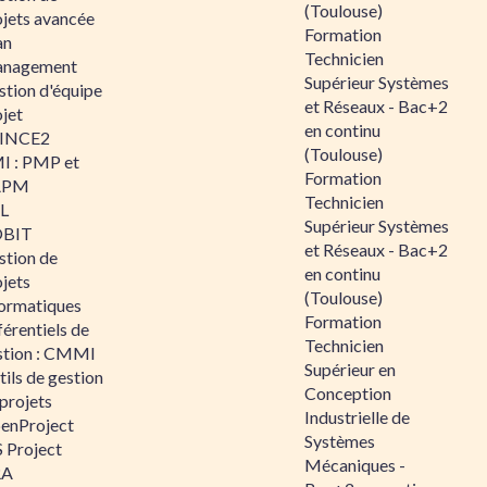
(Toulouse)
ojets avancée
Formation
an
Technicien
nagement
Supérieur Systèmes
stion d'équipe
et Réseaux - Bac+2
jet
en continu
INCE2
(Toulouse)
I : PMP et
Formation
APM
Technicien
IL
Supérieur Systèmes
BIT
et Réseaux - Bac+2
stion de
en continu
jets
(Toulouse)
formatiques
Formation
érentiels de
Technicien
stion : CMMI
Supérieur en
ils de gestion
Conception
projets
Industrielle de
enProject
Systèmes
 Project
Mécaniques -
RA