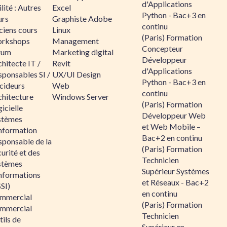
d'Applications
lité : Autres
Excel
Python - Bac+3 en
urs
Graphiste Adobe
continu
ciens cours
Linux
(Paris) Formation
rkshops
Management
Concepteur
rum
Marketing digital
Développeur
hitecte IT /
Revit
d'Applications
sponsables SI /
UX/UI Design
Python - Bac+3 en
cideurs
Web
continu
chitecture
Windows Server
(Paris) Formation
icielle
Développeur Web
stèmes
et Web Mobile –
information
Bac+2 en continu
sponsable de la
(Paris) Formation
urité et des
Technicien
stèmes
Supérieur Systèmes
informations
et Réseaux - Bac+2
SI)
en continu
mmercial
(Paris) Formation
mmercial
Technicien
ils de
Supérieur en