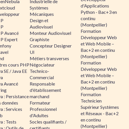
enNebula
Industrielle de
d'Applications
xtcloud
Systèmes
Python - Bac+3 en
veloppeur
Mécaniques
continu
HP
Design et
(Montpellier)
HP
Audiovisuel
Formation
P Avancé
Monteur Audiovisuel
Développeur Web
P Expert
Graphiste
et Web Mobile –
mfony
Concepteur Designer
Bac+2 en continu
ravel
UI
(Montpellier)
nd
Métiers transverses
Formation
tres cours PHP
Négociateur
Développeur Web
a SE / Java EE
Technico-
et Web Mobile –
va
Commercial
Bac+2 en continu
va Avancé
Responsable
(Montpellier)
ring
d'établissement
Formation
a : Persistance
marchand
Technicien
s données
Formateur
Supérieur Systèmes
a : Services
Professionnel
et Réseaux - Bac+2
b
d'Adultes
en continu
a : Tests
Socles qualifiants /
(Montpellier)
a : Outils de
certifiants