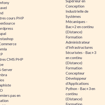
Supérieur en
mfony
Conception
ravel
Industrielle de
nd
Systèmes
tres cours PHP
Mécaniques -
enSource
Bac+2 en continu
rdpress
(Distance)
upal
Formation
estashop
Administrateur
Commerce
d'Infrastructures
omla
Sécurisées - Bac+3
IP
en continu
tres CMS PHP
(Distance)
pe
Formation
-Server
Concepteur
mbra
Développeur
ios
d'Applications
aphiste
Python - Bac+3 en
AO
continu
emiers pas en
(Distance)
éation
Formation