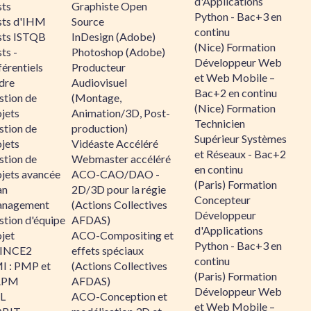
d'Applications
sts
Graphiste Open
Python - Bac+3 en
sts d'IHM
Source
continu
sts ISTQB
InDesign (Adobe)
(Nice) Formation
ts -
Photoshop (Adobe)
Développeur Web
érentiels
Producteur
et Web Mobile –
dre
Audiovisuel
Bac+2 en continu
stion de
(Montage,
(Nice) Formation
jets
Animation/3D, Post-
Technicien
stion de
production)
Supérieur Systèmes
jets
Vidéaste Accéléré
et Réseaux - Bac+2
stion de
Webmaster accéléré
en continu
ojets avancée
ACO-CAO/DAO -
(Paris) Formation
an
2D/3D pour la régie
Concepteur
nagement
(Actions Collectives
Développeur
stion d'équipe
AFDAS)
d'Applications
jet
ACO-Compositing et
Python - Bac+3 en
INCE2
effets spéciaux
continu
I : PMP et
(Actions Collectives
(Paris) Formation
APM
AFDAS)
Développeur Web
IL
ACO-Conception et
et Web Mobile –