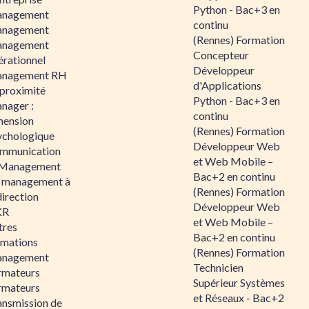
Python - Bac+3 en
nagement
continu
nagement
(Rennes) Formation
nagement
Concepteur
érationnel
Développeur
nagement RH
d'Applications
 proximité
Python - Bac+3 en
nager :
continu
mension
(Rennes) Formation
ychologique
Développeur Web
mmunication
et Web Mobile –
 Management
Bac+2 en continu
 management à
(Rennes) Formation
direction
Développeur Web
KR
et Web Mobile –
tres
Bac+2 en continu
rmations
(Rennes) Formation
nagement
Technicien
rmateurs
Supérieur Systèmes
rmateurs
et Réseaux - Bac+2
ansmission de