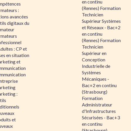
en continu
mpétences
(Rennes) Formation
rmateurs :
Technicien
tions avancées
Supérieur Systèmes
ils digitaux du
et Réseaux - Bac+2
rmateur
en continu
rmateurs
(Rennes) Formation
ofessionnel
Technicien
dultes : CP et
Supérieur en
es en situation
Conception
rketing et
Industrielle de
mmunication
Systèmes
mmunication
Mécaniques -
ntreprise
Bac+2 en continu
rketing
(Strasbourg)
rketing :
Formation
ils
Administrateur
ditionnels
d'Infrastructures
uveaux
Sécurisées - Bac+3
duits et
en continu
uveaux
(Strasbourg)