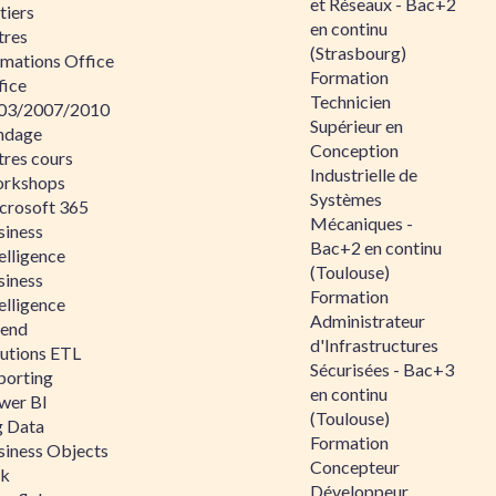
et Réseaux - Bac+2
tiers
en continu
tres
(Strasbourg)
rmations Office
Formation
fice
Technicien
03/2007/2010
Supérieur en
ndage
Conception
tres cours
Industrielle de
rkshops
Systèmes
crosoft 365
Mécaniques -
siness
Bac+2 en continu
elligence
(Toulouse)
siness
Formation
elligence
Administrateur
lend
d'Infrastructures
lutions ETL
Sécurisées - Bac+3
porting
en continu
wer BI
(Toulouse)
g Data
Formation
siness Objects
Concepteur
ik
Développeur