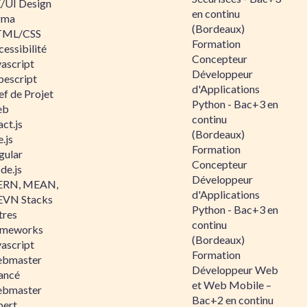
/UI Design
en continu
gma
(Bordeaux)
ML/CSS
Formation
essibilité
Concepteur
vascript
Développeur
pescript
d'Applications
ef de Projet
Python - Bac+3 en
eb
continu
ct.js
(Bordeaux)
.js
Formation
gular
Concepteur
de.js
Développeur
RN, MEAN,
d'Applications
VN Stacks
Python - Bac+3 en
tres
continu
ameworks
(Bordeaux)
vascript
Formation
bmaster
Développeur Web
ancé
et Web Mobile –
bmaster
Bac+2 en continu
pert