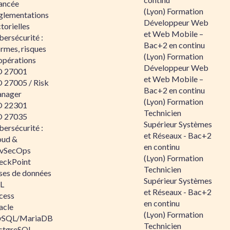
ancée
(Lyon) Formation
glementations
Développeur Web
torielles
et Web Mobile –
ersécurité :
Bac+2 en continu
rmes, risques
(Lyon) Formation
opérations
Développeur Web
O 27001
et Web Mobile –
O 27005 / Risk
Bac+2 en continu
nager
(Lyon) Formation
O 22301
Technicien
O 27035
Supérieur Systèmes
ersécurité :
et Réseaux - Bac+2
oud &
en continu
vSecOps
(Lyon) Formation
eckPoint
Technicien
ses de données
Supérieur Systèmes
L
et Réseaux - Bac+2
cess
en continu
acle
(Lyon) Formation
SQL/MariaDB
Technicien
stgreSQL