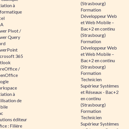
(Strasbourg)
tiation à
Formation
nformatique
Développeur Web
cel
et Web Mobile –
BA
Bac+2 en continu
wer Pivot /
(Strasbourg)
wer Query
Formation
rd
Développeur Web
werPoint
et Web Mobile –
crosoft 365
Bac+2 en continu
tlook
(Strasbourg)
reOffice /
Formation
enOffice
Technicien
ogle
Supérieur Systèmes
rkspace
et Réseaux - Bac+2
tiation à
en continu
tilisation de
(Strasbourg)
bile
Formation
ac
Technicien
utions éditeur
Supérieur Systèmes
ice : Filière