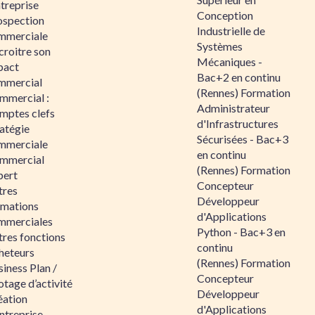
ntreprise
Conception
ospection
Industrielle de
mmerciale
Systèmes
croitre son
Mécaniques -
pact
Bac+2 en continu
mmercial
(Rennes) Formation
mmercial :
Administrateur
mptes clefs
d'Infrastructures
atégie
Sécurisées - Bac+3
mmerciale
en continu
mmercial
(Rennes) Formation
pert
Concepteur
tres
Développeur
rmations
d'Applications
mmerciales
Python - Bac+3 en
tres fonctions
continu
heteurs
(Rennes) Formation
iness Plan /
Concepteur
otage d’activité
Développeur
éation
d'Applications
ntreprise