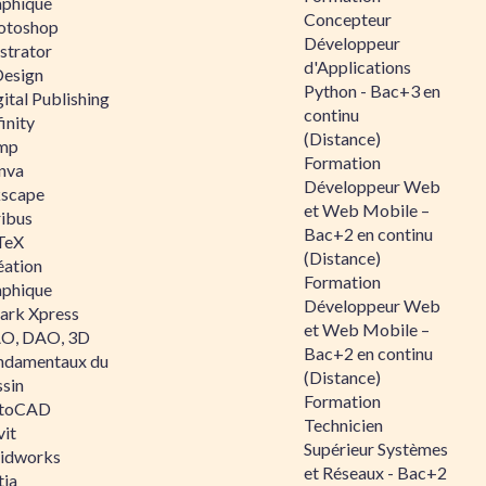
aphique
Concepteur
otoshop
Développeur
ustrator
d'Applications
Design
Python - Bac+3 en
ital Publishing
continu
inity
(Distance)
mp
Formation
nva
Développeur Web
kscape
et Web Mobile –
ribus
Bac+2 en continu
TeX
(Distance)
éation
Formation
aphique
Développeur Web
ark Xpress
et Web Mobile –
O, DAO, 3D
Bac+2 en continu
ndamentaux du
(Distance)
ssin
Formation
toCAD
Technicien
vit
Supérieur Systèmes
lidworks
et Réseaux - Bac+2
tia