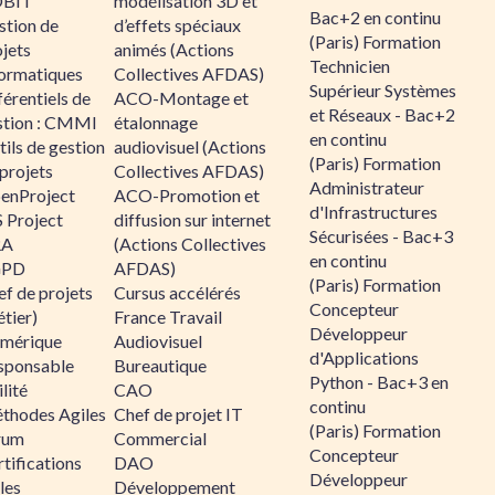
BIT
modélisation 3D et
Bac+2 en continu
stion de
d’effets spéciaux
(Paris) Formation
jets
animés (Actions
Technicien
formatiques
Collectives AFDAS)
Supérieur Systèmes
érentiels de
ACO-Montage et
et Réseaux - Bac+2
stion : CMMI
étalonnage
en continu
ils de gestion
audiovisuel (Actions
(Paris) Formation
projets
Collectives AFDAS)
Administrateur
enProject
ACO-Promotion et
d'Infrastructures
 Project
diffusion sur internet
Sécurisées - Bac+3
RA
(Actions Collectives
en continu
GPD
AFDAS)
(Paris) Formation
f de projets
Cursus accélérés
Concepteur
tier)
France Travail
Développeur
mérique
Audiovisuel
d'Applications
sponsable
Bureautique
Python - Bac+3 en
lité
CAO
continu
thodes Agiles
Chef de projet IT
(Paris) Formation
rum
Commercial
Concepteur
tifications
DAO
Développeur
les
Développement