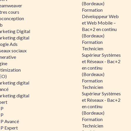
(Bordeaux)
eamweaver
Formation
tres cours
Développeur Web
oconception
et Web Mobile –
b
Bac+2 en continu
rketing Digital
(Bordeaux)
rketing digital
Formation
ogle Ads
Technicien
seaux sociaux
Supérieur Systèmes
nerative
et Réseaux - Bac+2
gine
en continu
timization
(Bordeaux)
EO)
Formation
rketing digital
Technicien
ancé
Supérieur Systèmes
rketing digital
et Réseaux - Bac+2
pert
en continu
HP
(Bordeaux)
HP
Formation
P Avancé
Technicien
P Expert