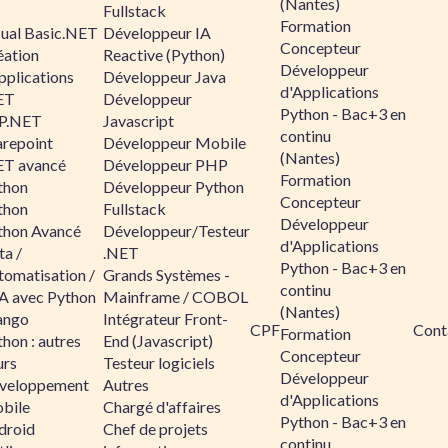
(Nantes)
Fullstack
Formation
sual Basic.NET
Développeur IA
Concepteur
éation
Reactive (Python)
Développeur
pplications
Développeur Java
d'Applications
ET
Développeur
Python - Bac+3 en
P.NET
Javascript
continu
arepoint
Développeur Mobile
(Nantes)
ET avancé
Développeur PHP
Formation
thon
Développeur Python
Concepteur
thon
Fullstack
Développeur
thon Avancé
Développeur/Testeur
d'Applications
ta /
.NET
Python - Bac+3 en
tomatisation /
Grands Systèmes -
continu
A avec Python
Mainframe / COBOL
(Nantes)
ango
Intégrateur Front-
CPF
Cont
Formation
hon : autres
End (Javascript)
Concepteur
urs
Testeur logiciels
Développeur
veloppement
Autres
d'Applications
bile
Chargé d'affaires
Python - Bac+3 en
droid
Chef de projets
continu