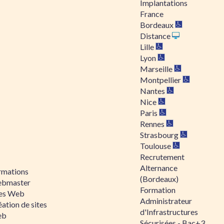
Implantations
France
Bordeaux
Distance
Lille
Lyon
Marseille
Montpellier
Nantes
Nice
Paris
Rennes
Strasbourg
Toulouse
Recrutement
Alternance
rmations
(Bordeaux)
bmaster
Formation
tes Web
Administrateur
ation de sites
d'Infrastructures
eb
Sécurisées - Bac+3