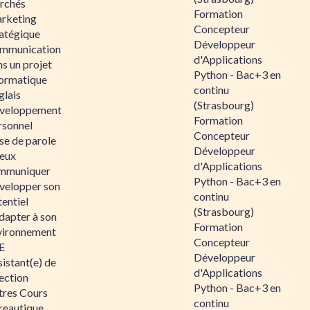
rchés
Formation
rketing
Concepteur
ratégique
Développeur
mmunication
d'Applications
s un projet
Python - Bac+3 en
formatique
continu
glais
(Strasbourg)
veloppement
Formation
rsonnel
Concepteur
se de parole
Développeur
eux
d'Applications
mmuniquer
Python - Bac+3 en
velopper son
continu
entiel
(Strasbourg)
dapter à son
Formation
vironnement
Concepteur
E
Développeur
istant(e) de
d'Applications
ection
Python - Bac+3 en
tres Cours
continu
reautique