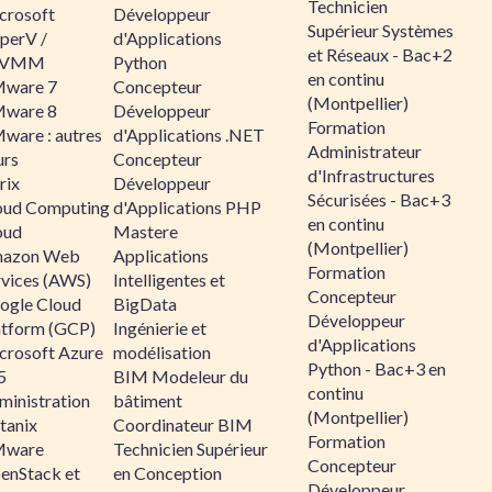
Technicien
crosoft
Développeur
Supérieur Systèmes
perV /
d'Applications
et Réseaux - Bac+2
CVMM
Python
en continu
ware 7
Concepteur
(Montpellier)
ware 8
Développeur
Formation
ware : autres
d'Applications .NET
Administrateur
urs
Concepteur
d'Infrastructures
rix
Développeur
Sécurisées - Bac+3
oud Computing
d'Applications PHP
en continu
oud
Mastere
(Montpellier)
azon Web
Applications
Formation
rvices (AWS)
Intelligentes et
Concepteur
ogle Cloud
BigData
Développeur
atform (GCP)
Ingénierie et
d'Applications
crosoft Azure
modélisation
Python - Bac+3 en
5
BIM Modeleur du
continu
ministration
bâtiment
(Montpellier)
tanix
Coordinateur BIM
Formation
ware
Technicien Supérieur
Concepteur
enStack et
en Conception
Développeur