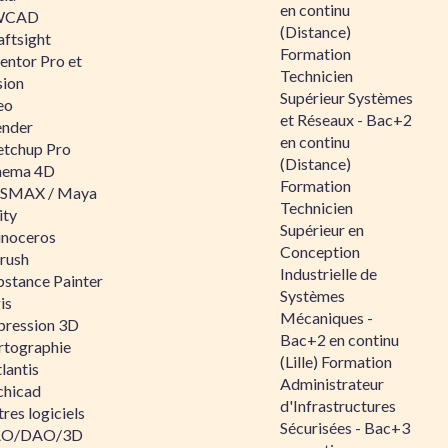
en continu
WCAD
(Distance)
aftsight
Formation
entor Pro et
Technicien
sion
Supérieur Systèmes
eo
et Réseaux - Bac+2
ender
en continu
etchup Pro
(Distance)
nema 4D
Formation
SMAX / Maya
Technicien
ity
Supérieur en
inoceros
Conception
rush
Industrielle de
bstance Painter
Systèmes
is
Mécaniques -
pression 3D
Bac+2 en continu
rtographie
(Lille) Formation
lantis
Administrateur
chicad
d'Infrastructures
res logiciels
Sécurisées - Bac+3
O/DAO/3D