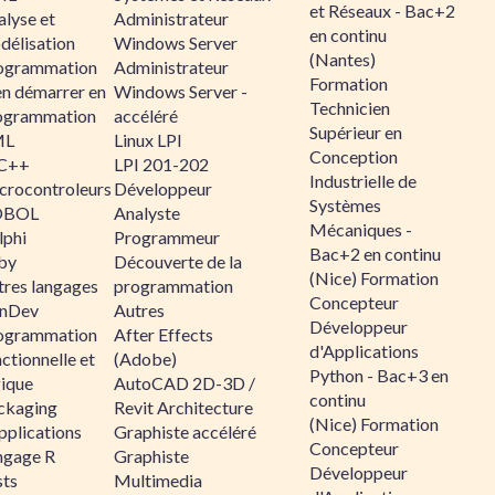
et Réseaux - Bac+2
alyse et
Administrateur
en continu
délisation
Windows Server
(Nantes)
ogrammation
Administrateur
Formation
en démarrer en
Windows Server -
Technicien
ogrammation
accéléré
Supérieur en
ML
Linux LPI
Conception
C++
LPI 201-202
Industrielle de
crocontroleurs
Développeur
Systèmes
OBOL
Analyste
Mécaniques -
lphi
Programmeur
Bac+2 en continu
by
Découverte de la
(Nice) Formation
tres langages
programmation
Concepteur
nDev
Autres
Développeur
ogrammation
After Effects
d'Applications
ctionnelle et
(Adobe)
Python - Bac+3 en
gique
AutoCAD 2D-3D /
continu
ckaging
Revit Architecture
(Nice) Formation
pplications
Graphiste accéléré
Concepteur
ngage R
Graphiste
Développeur
sts
Multimedia