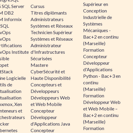
Supérieur en
 SQL Server
Cursus
Conception
M DB2
Titres diplômants
Industrielle de
M Informix
Administrateurs
Systèmes
SQL
Systèmes et Réseaux
Mécaniques -
vOps
Technicien Supérieur
Bac+2 en continu
vOps
Systèmes et Réseaux
(Marseille)
tifications
Administrateur
Formation
vOps Institute
d'Infrastructures
Concepteur
sible
Sécurisées
Développeur
ppet
Mastere
d'Applications
ltStack
CyberSécurité et
Python - Bac+3 en
ne Logicielle
Haute Disponibilité
continu
ils de
Concepteurs et
(Marseille)
tualisation
Développeurs
Formation
tualisation
Développeurs Web
Développeur Web
oxmox, Xen
et Web Mobile
et Web Mobile –
nteneurs et
Concepteur
Bac+2 en continu
chestrateurs
Développeur
(Marseille)
cker
d'Applications Java
Formation
bernetes
Concepteur