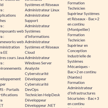
Formation
ld
Systèmes et Réseaux
Technicien
a :
Administrateur Linux
Supérieur Systèmes
plications
Administrateur
et Réseaux - Bac+2
ches
Support
en continu
a :
Administrateur
(Montpellier)
mposants web
Systèmes
Formation
a :
d'Informations
Technicien
ameworks web
Administrateur
Supérieur en
ministration
Systèmes et Réseaux
Conception
va EE
Cloud
Industrielle de
tres cours Java
Administrateur
Systèmes
a :
Windows Server
Mécaniques -
vironnements
Analyste
Bac+2 en continu
Cybersécurité
(Nantes)
veloppement
Développeur
Formation
sper
Cybersécurité
Administrateur
S - Portails
DevOps
d'Infrastructures
tifications
Technicien HelpDesk
Sécurisées - Bac+3
va
Développeur
en continu
ET
Développeur .NET