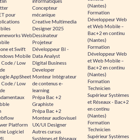
lin
informatiques
(Nantes)
tter
Concepteur
Formation
ET pour
mécanique
Développeur Web
lications
Creative Multimedia
et Web Mobile –
biles
Designer 2025
Bac+2 en continu
ameworks Web
Dessinateur
(Nantes)
bile
Projeteur
Formation
one et Swift
Développeur BI -
Développeur Web
ndows Mobile
Data Analyst
et Web Mobile –
 Code / Low
Digital Business
Bac+2 en continu
de
Developer
(Nantes)
ogle AppSheet
Monteur Intégrateur
Formation
 Code / Low
de contenus e-
Technicien
de
learning
Supérieur Systèmes
ndamentaux
Prépa Bac +2
et Réseaux - Bac+2
bble
Graphiste
en continu
n
Prépa Bac +2
(Nantes)
bflow
Monteur audiovisuel
Formation
wer Platform
UX/UI Designer
Technicien
ie Logiciel
Autres cursus
Supérieur Systèmes
ML
Systèmes et Réseaux