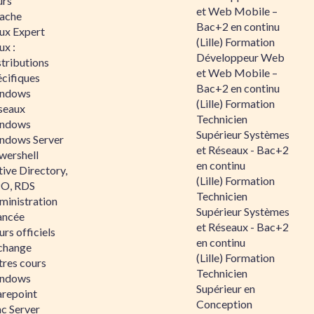
urs
et Web Mobile –
ache
Bac+2 en continu
nux Expert
(Lille) Formation
ux :
Développeur Web
tributions
et Web Mobile –
écifiques
Bac+2 en continu
ndows
(Lille) Formation
seaux
Technicien
ndows
Supérieur Systèmes
ndows Server
et Réseaux - Bac+2
wershell
en continu
ive Directory,
(Lille) Formation
O, RDS
Technicien
ministration
Supérieur Systèmes
ancée
et Réseaux - Bac+2
rs officiels
en continu
change
(Lille) Formation
tres cours
Technicien
ndows
Supérieur en
arepoint
Conception
nc Server