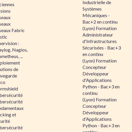
Industrielle de
ciennes
Systèmes
rsions
Mécaniques -
seaux
Bac+2 en continu
seaux
(Lyon) Formation
seaux Fabric
Administrateur
stic
d'Infrastructures
ervision :
Sécurisées - Bac+3
aylog, Nagios,
en continu
metheus, ...
(Lyon) Formation
ploiement
Concepteur
utions de
Développeur
uvegarde
d'Applications
sco
Python - Bac+3 en
ormshield
continu
bersécurité
(Lyon) Formation
bersécurité
Concepteur
ndamentaux
Développeur
cking et
d'Applications
urité
Python - Bac+3 en
bersécurité
continu