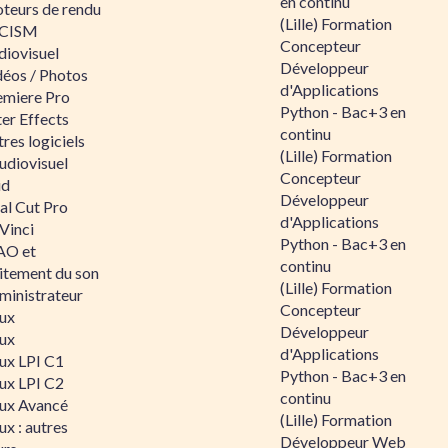
en continu
teurs de rendu
(Lille) Formation
CISM
Concepteur
diovisuel
Développeur
déos / Photos
d'Applications
emiere Pro
Python - Bac+3 en
er Effects
continu
res logiciels
(Lille) Formation
udiovisuel
Concepteur
id
Développeur
al Cut Pro
d'Applications
Vinci
Python - Bac+3 en
O et
continu
aitement du son
(Lille) Formation
ministrateur
Concepteur
nux
Développeur
nux
d'Applications
nux LPI C1
Python - Bac+3 en
nux LPI C2
continu
nux Avancé
(Lille) Formation
ux : autres
Développeur Web