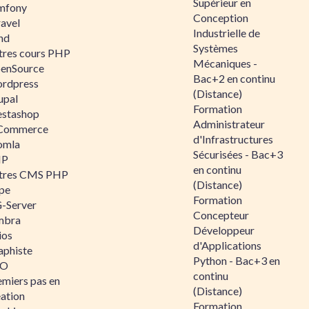
Supérieur en
mfony
Conception
ravel
Industrielle de
nd
Systèmes
tres cours PHP
Mécaniques -
enSource
Bac+2 en continu
rdpress
(Distance)
upal
Formation
estashop
Administrateur
Commerce
d'Infrastructures
omla
Sécurisées - Bac+3
IP
en continu
tres CMS PHP
(Distance)
pe
Formation
-Server
Concepteur
mbra
Développeur
ios
d'Applications
aphiste
Python - Bac+3 en
AO
continu
emiers pas en
(Distance)
éation
Formation