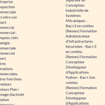
ntreprise
Conception
ospection
Industrielle de
mmerciale
Systèmes
croitre son
Mécaniques -
pact
Bac+2 en continu
mmercial
(Rennes) Formation
mmercial :
Administrateur
mptes clefs
d'Infrastructures
atégie
Sécurisées - Bac+3
mmerciale
en continu
mmercial
(Rennes) Formation
pert
Concepteur
tres
Développeur
rmations
d'Applications
mmerciales
Python - Bac+3 en
tres fonctions
continu
heteurs
(Rennes) Formation
iness Plan /
Concepteur
otage d’activité
Développeur
éation
d'Applications
ntreprise