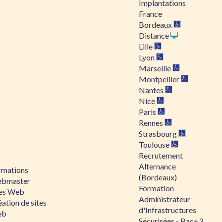
Implantations
France
Bordeaux
Distance
Lille
Lyon
Marseille
Montpellier
Nantes
Nice
Paris
Rennes
Strasbourg
Toulouse
Recrutement
Alternance
rmations
(Bordeaux)
bmaster
Formation
tes Web
Administrateur
ation de sites
d'Infrastructures
eb
Sécurisées - Bac+3