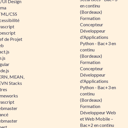
/UI Design
en continu
gma
(Bordeaux)
ML/CSS
Formation
essibilité
Concepteur
vascript
Développeur
pescript
d'Applications
ef de Projet
Python - Bac+3 en
eb
continu
ct.js
(Bordeaux)
.js
Formation
gular
Concepteur
de.js
Développeur
RN, MEAN,
d'Applications
VN Stacks
Python - Bac+3 en
tres
continu
ameworks
(Bordeaux)
vascript
Formation
bmaster
Développeur Web
ancé
et Web Mobile –
bmaster
Bac+2 en continu
pert