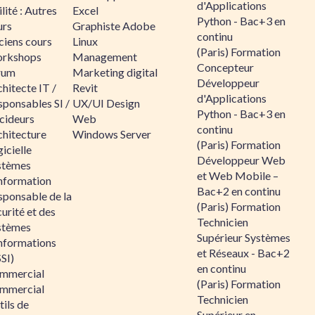
d'Applications
lité : Autres
Excel
Python - Bac+3 en
urs
Graphiste Adobe
continu
ciens cours
Linux
(Paris) Formation
rkshops
Management
Concepteur
rum
Marketing digital
Développeur
hitecte IT /
Revit
d'Applications
sponsables SI /
UX/UI Design
Python - Bac+3 en
cideurs
Web
continu
chitecture
Windows Server
(Paris) Formation
icielle
Développeur Web
stèmes
et Web Mobile –
information
Bac+2 en continu
sponsable de la
(Paris) Formation
urité et des
Technicien
stèmes
Supérieur Systèmes
informations
et Réseaux - Bac+2
SI)
en continu
mmercial
(Paris) Formation
mmercial
Technicien
ils de
Supérieur en