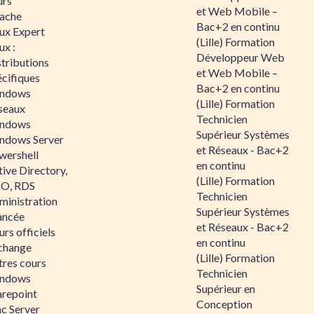
urs
et Web Mobile –
ache
Bac+2 en continu
nux Expert
(Lille) Formation
ux :
Développeur Web
tributions
et Web Mobile –
écifiques
Bac+2 en continu
ndows
(Lille) Formation
seaux
Technicien
ndows
Supérieur Systèmes
ndows Server
et Réseaux - Bac+2
wershell
en continu
ive Directory,
(Lille) Formation
O, RDS
Technicien
ministration
Supérieur Systèmes
ancée
et Réseaux - Bac+2
rs officiels
en continu
change
(Lille) Formation
tres cours
Technicien
ndows
Supérieur en
arepoint
Conception
nc Server