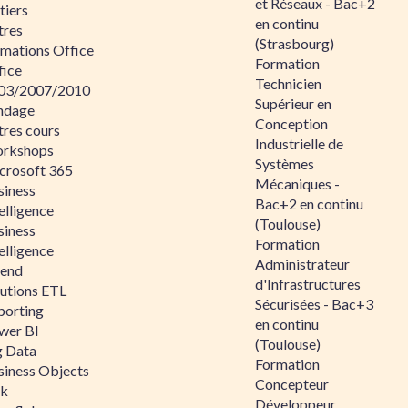
et Réseaux - Bac+2
tiers
en continu
tres
(Strasbourg)
rmations Office
Formation
fice
Technicien
03/2007/2010
Supérieur en
ndage
Conception
tres cours
Industrielle de
rkshops
Systèmes
crosoft 365
Mécaniques -
siness
Bac+2 en continu
elligence
(Toulouse)
siness
Formation
elligence
Administrateur
lend
d'Infrastructures
lutions ETL
Sécurisées - Bac+3
porting
en continu
wer BI
(Toulouse)
g Data
Formation
siness Objects
Concepteur
ik
Développeur