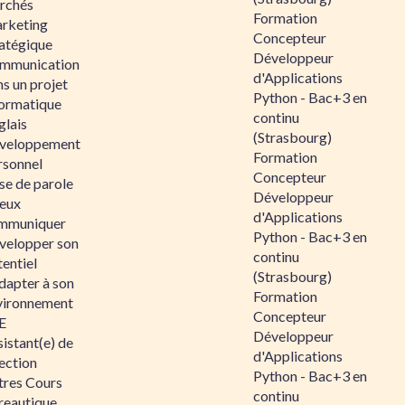
rchés
Formation
rketing
Concepteur
ratégique
Développeur
mmunication
d'Applications
s un projet
Python - Bac+3 en
formatique
continu
glais
(Strasbourg)
veloppement
Formation
rsonnel
Concepteur
se de parole
Développeur
eux
d'Applications
mmuniquer
Python - Bac+3 en
velopper son
continu
entiel
(Strasbourg)
dapter à son
Formation
vironnement
Concepteur
E
Développeur
istant(e) de
d'Applications
ection
Python - Bac+3 en
tres Cours
continu
reautique