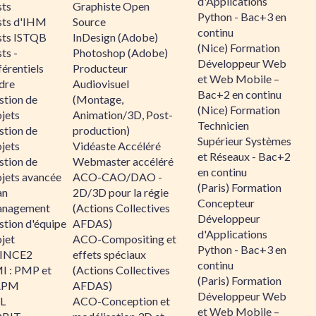
d'Applications
sts
Graphiste Open
Python - Bac+3 en
sts d'IHM
Source
continu
sts ISTQB
InDesign (Adobe)
(Nice) Formation
ts -
Photoshop (Adobe)
Développeur Web
érentiels
Producteur
et Web Mobile –
dre
Audiovisuel
Bac+2 en continu
stion de
(Montage,
(Nice) Formation
jets
Animation/3D, Post-
Technicien
stion de
production)
Supérieur Systèmes
jets
Vidéaste Accéléré
et Réseaux - Bac+2
stion de
Webmaster accéléré
en continu
ojets avancée
ACO-CAO/DAO -
(Paris) Formation
an
2D/3D pour la régie
Concepteur
nagement
(Actions Collectives
Développeur
stion d'équipe
AFDAS)
d'Applications
jet
ACO-Compositing et
Python - Bac+3 en
INCE2
effets spéciaux
continu
I : PMP et
(Actions Collectives
(Paris) Formation
APM
AFDAS)
Développeur Web
IL
ACO-Conception et
et Web Mobile –