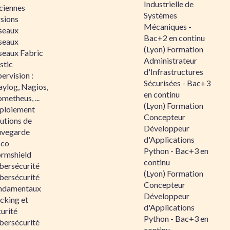
Industrielle de
ciennes
Systèmes
rsions
Mécaniques -
seaux
Bac+2 en continu
seaux
(Lyon) Formation
seaux Fabric
Administrateur
stic
d'Infrastructures
ervision :
Sécurisées - Bac+3
aylog, Nagios,
en continu
metheus, ...
(Lyon) Formation
ploiement
Concepteur
utions de
Développeur
uvegarde
d'Applications
sco
Python - Bac+3 en
ormshield
continu
bersécurité
(Lyon) Formation
bersécurité
Concepteur
ndamentaux
Développeur
cking et
d'Applications
urité
Python - Bac+3 en
bersécurité
continu