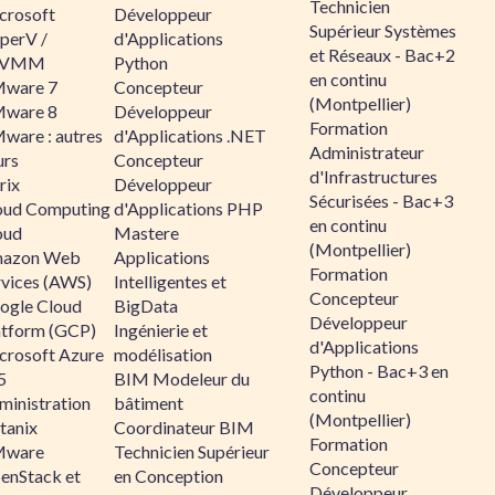
Technicien
crosoft
Développeur
Supérieur Systèmes
perV /
d'Applications
et Réseaux - Bac+2
CVMM
Python
en continu
ware 7
Concepteur
(Montpellier)
ware 8
Développeur
Formation
ware : autres
d'Applications .NET
Administrateur
urs
Concepteur
d'Infrastructures
rix
Développeur
Sécurisées - Bac+3
oud Computing
d'Applications PHP
en continu
oud
Mastere
(Montpellier)
azon Web
Applications
Formation
rvices (AWS)
Intelligentes et
Concepteur
ogle Cloud
BigData
Développeur
atform (GCP)
Ingénierie et
d'Applications
crosoft Azure
modélisation
Python - Bac+3 en
5
BIM Modeleur du
continu
ministration
bâtiment
(Montpellier)
tanix
Coordinateur BIM
Formation
ware
Technicien Supérieur
Concepteur
enStack et
en Conception
Développeur