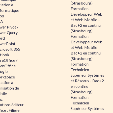
(Strasbourg)
tiation à
Formation
nformatique
Développeur Web
cel
et Web Mobile –
BA
Bac+2 en continu
wer Pivot /
(Strasbourg)
wer Query
Formation
rd
Développeur Web
werPoint
et Web Mobile –
crosoft 365
Bac+2 en continu
tlook
(Strasbourg)
reOffice /
Formation
enOffice
Technicien
ogle
Supérieur Systèmes
rkspace
et Réseaux - Bac+2
tiation à
en continu
tilisation de
(Strasbourg)
bile
Formation
ac
Technicien
utions éditeur
Supérieur Systèmes
ice : Filière