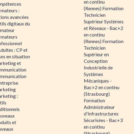
en continu
mpétences
(Rennes) Formation
rmateurs :
Technicien
tions avancées
Supérieur Systèmes
ils digitaux du
et Réseaux - Bac+2
rmateur
en continu
rmateurs
(Rennes) Formation
ofessionnel
Technicien
dultes : CP et
Supérieur en
es en situation
Conception
rketing et
Industrielle de
mmunication
Systèmes
mmunication
Mécaniques -
ntreprise
Bac+2 en continu
rketing
(Strasbourg)
rketing :
Formation
ils
Administrateur
ditionnels
d'Infrastructures
uveaux
Sécurisées - Bac+3
duits et
en continu
uveaux
(Strasbourg)