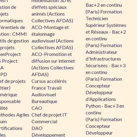
BIT
modélisation 3D et
Bac+2 en continu
stion de
d’effets spéciaux
(Paris) Formation
jets
animés (Actions
Technicien
formatiques
Collectives AFDAS)
Supérieur Systèmes
érentiels de
ACO-Montage et
et Réseaux - Bac+2
stion : CMMI
étalonnage
en continu
ils de gestion
audiovisuel (Actions
(Paris) Formation
projets
Collectives AFDAS)
Administrateur
enProject
ACO-Promotion et
d'Infrastructures
 Project
diffusion sur internet
Sécurisées - Bac+3
RA
(Actions Collectives
en continu
GPD
AFDAS)
(Paris) Formation
f de projets
Cursus accélérés
Concepteur
tier)
France Travail
Développeur
mérique
Audiovisuel
d'Applications
sponsable
Bureautique
Python - Bac+3 en
lité
CAO
continu
thodes Agiles
Chef de projet IT
(Paris) Formation
rum
Commercial
Concepteur
tifications
DAO
Développeur
les
Développement