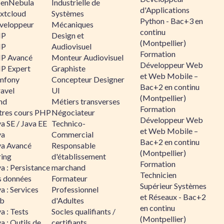
enNebula
Industrielle de
d'Applications
xtcloud
Systèmes
Python - Bac+3 en
veloppeur
Mécaniques
continu
HP
Design et
(Montpellier)
HP
Audiovisuel
Formation
P Avancé
Monteur Audiovisuel
Développeur Web
P Expert
Graphiste
et Web Mobile –
mfony
Concepteur Designer
Bac+2 en continu
ravel
UI
(Montpellier)
nd
Métiers transverses
Formation
tres cours PHP
Négociateur
Développeur Web
a SE / Java EE
Technico-
et Web Mobile –
va
Commercial
Bac+2 en continu
va Avancé
Responsable
(Montpellier)
ring
d'établissement
Formation
a : Persistance
marchand
Technicien
s données
Formateur
Supérieur Systèmes
a : Services
Professionnel
et Réseaux - Bac+2
b
d'Adultes
en continu
a : Tests
Socles qualifiants /
(Montpellier)
a : Outils de
certifiants