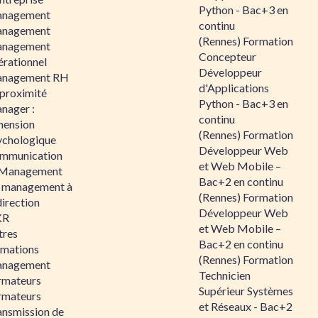
Python - Bac+3 en
nagement
continu
nagement
(Rennes) Formation
nagement
Concepteur
érationnel
Développeur
nagement RH
d'Applications
 proximité
Python - Bac+3 en
nager :
continu
mension
(Rennes) Formation
ychologique
Développeur Web
mmunication
et Web Mobile –
 Management
Bac+2 en continu
 management à
(Rennes) Formation
direction
Développeur Web
KR
et Web Mobile –
tres
Bac+2 en continu
rmations
(Rennes) Formation
nagement
Technicien
rmateurs
Supérieur Systèmes
rmateurs
et Réseaux - Bac+2
ansmission de