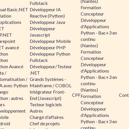
(Nantes)
Fullstack
Formation
sual Basic.NET
Développeur IA
Concepteur
éation
Reactive (Python)
Développeur
pplications
Développeur Java
d'Applications
ET
Développeur
Python - Bac+3 en
P.NET
Javascript
continu
arepoint
Développeur Mobile
(Nantes)
ET avancé
Développeur PHP
Formation
thon
Développeur Python
Concepteur
thon
Fullstack
Développeur
thon Avancé
Développeur/Testeur
d'Applications
ta /
.NET
Python - Bac+3 en
tomatisation /
Grands Systèmes -
continu
A avec Python
Mainframe / COBOL
(Nantes)
ango
Intégrateur Front-
CPF
Cont
Formation
hon : autres
End (Javascript)
Concepteur
urs
Testeur logiciels
Développeur
veloppement
Autres
d'Applications
bile
Chargé d'affaires
Python - Bac+3 en
droid
Chef de projets
continu