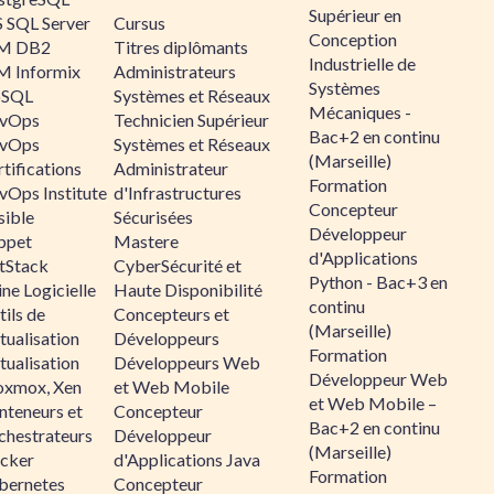
Supérieur en
 SQL Server
Cursus
Conception
M DB2
Titres diplômants
Industrielle de
M Informix
Administrateurs
Systèmes
SQL
Systèmes et Réseaux
Mécaniques -
vOps
Technicien Supérieur
Bac+2 en continu
vOps
Systèmes et Réseaux
(Marseille)
tifications
Administrateur
Formation
vOps Institute
d'Infrastructures
Concepteur
sible
Sécurisées
Développeur
ppet
Mastere
d'Applications
ltStack
CyberSécurité et
Python - Bac+3 en
ne Logicielle
Haute Disponibilité
continu
ils de
Concepteurs et
(Marseille)
tualisation
Développeurs
Formation
tualisation
Développeurs Web
Développeur Web
oxmox, Xen
et Web Mobile
et Web Mobile –
nteneurs et
Concepteur
Bac+2 en continu
chestrateurs
Développeur
(Marseille)
cker
d'Applications Java
Formation
bernetes
Concepteur