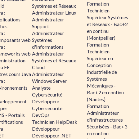
Formation
ld
Systèmes et Réseaux
Technicien
a :
Administrateur Linux
Supérieur Systèmes
plications
Administrateur
et Réseaux - Bac+2
ches
Support
en continu
a :
Administrateur
(Montpellier)
mposants web
Systèmes
Formation
a :
d'Informations
Technicien
ameworks web
Administrateur
Supérieur en
ministration
Systèmes et Réseaux
Conception
va EE
Cloud
Industrielle de
tres cours Java
Administrateur
Systèmes
a :
Windows Server
Mécaniques -
vironnements
Analyste
Bac+2 en continu
Cybersécurité
(Nantes)
veloppement
Développeur
Formation
sper
Cybersécurité
Administrateur
S - Portails
DevOps
d'Infrastructures
tifications
Technicien HelpDesk
Sécurisées - Bac+3
va
Développeur
en continu
ET
Développeur .NET