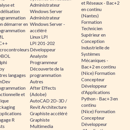
et Réseaux - Bac+2
alyse et
Administrateur
en continu
délisation
Windows Server
(Nantes)
ogrammation
Administrateur
Formation
en démarrer en
Windows Server -
Technicien
ogrammation
accéléré
Supérieur en
ML
Linux LPI
Conception
C++
LPI 201-202
Industrielle de
crocontroleurs
Développeur
Systèmes
OBOL
Analyste
Mécaniques -
lphi
Programmeur
Bac+2 en continu
by
Découverte de la
(Nice) Formation
tres langages
programmation
Concepteur
nDev
Autres
Développeur
ogrammation
After Effects
d'Applications
ctionnelle et
(Adobe)
Python - Bac+3 en
gique
AutoCAD 2D-3D /
continu
ckaging
Revit Architecture
(Nice) Formation
pplications
Graphiste accéléré
Concepteur
ngage R
Graphiste
Développeur
sts
Multimedia