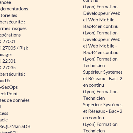
ancée
(Lyon) Formation
glementations
Développeur Web
torielles
et Web Mobile –
ersécurité :
Bac+2 en continu
rmes, risques
(Lyon) Formation
opérations
Développeur Web
O 27001
et Web Mobile –
O 27005 / Risk
Bac+2 en continu
nager
(Lyon) Formation
O 22301
Technicien
O 27035
Supérieur Systèmes
ersécurité :
et Réseaux - Bac+2
oud &
en continu
vSecOps
(Lyon) Formation
eckPoint
Technicien
ses de données
Supérieur Systèmes
L
et Réseaux - Bac+2
cess
en continu
acle
(Lyon) Formation
SQL/MariaDB
Technicien
stgreSQL