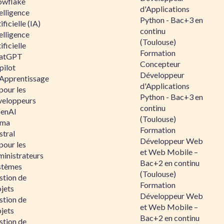
owflake
d'Applications
elligence
Python - Bac+3 en
ificielle (IA)
continu
elligence
(Toulouse)
ificielle
Formation
atGPT
Concepteur
pilot
Développeur
 Apprentissage
d'Applications
pour les
Python - Bac+3 en
veloppeurs
continu
enAI
(Toulouse)
ama
Formation
stral
Développeur Web
pour les
et Web Mobile –
ministrateurs
Bac+2 en continu
stèmes
(Toulouse)
stion de
Formation
jets
Développeur Web
stion de
et Web Mobile –
jets
Bac+2 en continu
stion de