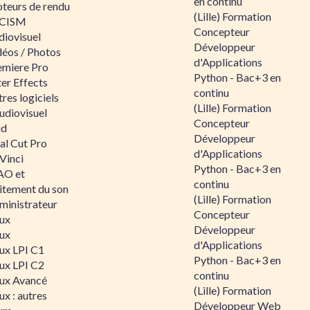
en continu
teurs de rendu
(Lille) Formation
CISM
Concepteur
diovisuel
Développeur
déos / Photos
d'Applications
emiere Pro
Python - Bac+3 en
er Effects
continu
res logiciels
(Lille) Formation
udiovisuel
Concepteur
id
Développeur
al Cut Pro
d'Applications
Vinci
Python - Bac+3 en
O et
continu
aitement du son
(Lille) Formation
ministrateur
Concepteur
nux
Développeur
nux
d'Applications
nux LPI C1
Python - Bac+3 en
nux LPI C2
continu
nux Avancé
(Lille) Formation
ux : autres
Développeur Web