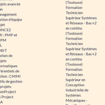
(Toulouse)
ojets avancée
Formation
an
Technicien
nagement
Supérieur Systèmes
stion d'équipe
et Réseaux - Bac+2
jet
en continu
INCE2
(Toulouse)
I : PMP et
Formation
APM
Technicien
IL
Supérieur Systèmes
BIT
et Réseaux - Bac+2
stion de
en continu
jets
(Toulouse)
formatiques
Formation
érentiels de
Technicien
stion : CMMI
Supérieur en
ils de gestion
Conception
projets
Industrielle de
enProject
Systèmes
 Project
Mécaniques -
RA