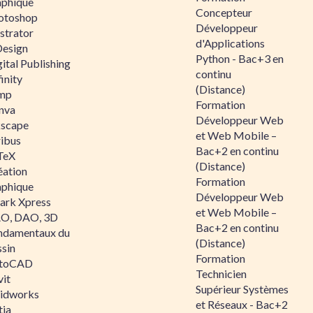
aphique
Concepteur
otoshop
Développeur
ustrator
d'Applications
Design
Python - Bac+3 en
ital Publishing
continu
inity
(Distance)
mp
Formation
nva
Développeur Web
kscape
et Web Mobile –
ribus
Bac+2 en continu
TeX
(Distance)
éation
Formation
aphique
Développeur Web
ark Xpress
et Web Mobile –
O, DAO, 3D
Bac+2 en continu
ndamentaux du
(Distance)
ssin
Formation
toCAD
Technicien
vit
Supérieur Systèmes
lidworks
et Réseaux - Bac+2
tia