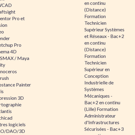
en continu
WCAD
(Distance)
aftsight
Formation
entor Pro et
Technicien
sion
Supérieur Systèmes
eo
et Réseaux - Bac+2
ender
en continu
etchup Pro
(Distance)
nema 4D
Formation
SMAX / Maya
Technicien
ity
Supérieur en
inoceros
Conception
rush
Industrielle de
bstance Painter
Systèmes
is
Mécaniques -
pression 3D
Bac+2 en continu
rtographie
(Lille) Formation
lantis
Administrateur
chicad
d'Infrastructures
res logiciels
Sécurisées - Bac+3
O/DAO/3D