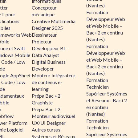
lin
informatiques
(Nantes)
tter
Concepteur
Formation
ET pour
mécanique
Développeur Web
lications
Creative Multimedia
et Web Mobile –
biles
Designer 2025
Bac+2 en continu
ameworks Web
Dessinateur
(Nantes)
bile
Projeteur
Formation
one et Swift
Développeur BI -
Développeur Web
ndows Mobile
Data Analyst
et Web Mobile –
 Code / Low
Digital Business
Bac+2 en continu
de
Developer
(Nantes)
ogle AppSheet
Monteur Intégrateur
Formation
 Code / Low
de contenus e-
Technicien
de
learning
Supérieur Systèmes
ndamentaux
Prépa Bac +2
et Réseaux - Bac+2
bble
Graphiste
en continu
n
Prépa Bac +2
(Nantes)
bflow
Monteur audiovisuel
Formation
wer Platform
UX/UI Designer
Technicien
ie Logiciel
Autres cursus
Supérieur Systèmes
ML
Systèmes et Réseaux