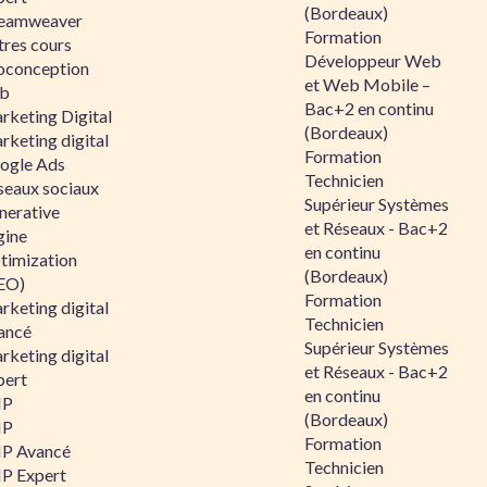
(Bordeaux)
eamweaver
Formation
tres cours
Développeur Web
oconception
et Web Mobile –
b
Bac+2 en continu
rketing Digital
(Bordeaux)
rketing digital
Formation
ogle Ads
Technicien
seaux sociaux
Supérieur Systèmes
nerative
et Réseaux - Bac+2
gine
en continu
timization
(Bordeaux)
EO)
Formation
rketing digital
Technicien
ancé
Supérieur Systèmes
rketing digital
et Réseaux - Bac+2
pert
en continu
HP
(Bordeaux)
HP
Formation
P Avancé
Technicien
P Expert